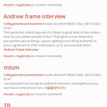
Accedi
o
registrati
per inserire commenti.
Andrew frame interview
Collegamento permanente
Inviato da
mtom78632
il Mar, 04/12/2022 -
07:25
This particular submit appears to obtain a great deal of site visitors.
How do you obtain people to this? That gives a nice distinctive
perspective about things. I guess getting some thing authentic or
even significant to offer information on is an essential factor.
Andrew frame interview
Accedi
o
registrati
per inserire commenti.
mtom
Collegamento permanente
Inviato da
mtom78632
il Mar, 04/12/2022 -
07:47
i am amazed how cheap broadband internet is during these year,
isps have some promo too.
서울출장마사지
Accedi
o
registrati
per inserire commenti.
TB