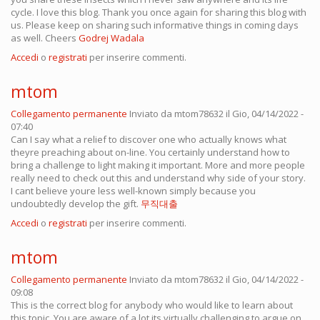
cycle. I love this blog. Thank you once again for sharing this blog with
us. Please keep on sharing such informative things in coming days
as well. Cheers
Godrej Wadala
Accedi
o
registrati
per inserire commenti.
mtom
Collegamento permanente
Inviato da
mtom78632
il Gio, 04/14/2022 -
07:40
Can I say what a relief to discover one who actually knows what
theyre preaching about on-line. You certainly understand how to
bring a challenge to light making it important. More and more people
really need to check out this and understand why side of your story.
I cant believe youre less well-known simply because you
undoubtedly develop the gift.
무직대출
Accedi
o
registrati
per inserire commenti.
mtom
Collegamento permanente
Inviato da
mtom78632
il Gio, 04/14/2022 -
09:08
This is the correct blog for anybody who would like to learn about
this topic. You are aware of a lot its virtually challenging to argue on