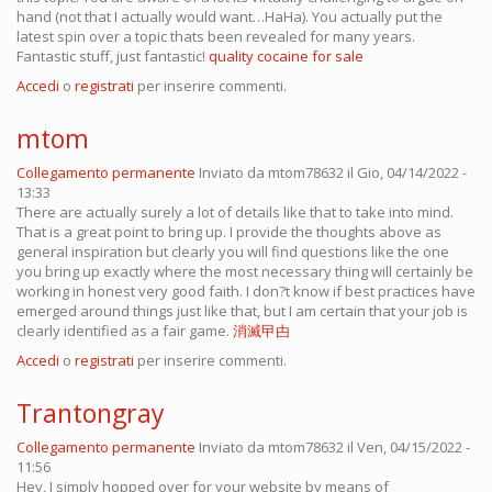
hand (not that I actually would want…HaHa). You actually put the
latest spin over a topic thats been revealed for many years.
Fantastic stuff, just fantastic!
quality cocaine for sale
Accedi
o
registrati
per inserire commenti.
mtom
Collegamento permanente
Inviato da
mtom78632
il Gio, 04/14/2022 -
13:33
There are actually surely a lot of details like that to take into mind.
That is a great point to bring up. I provide the thoughts above as
general inspiration but clearly you will find questions like the one
you bring up exactly where the most necessary thing will certainly be
working in honest very good faith. I don?t know if best practices have
emerged around things just like that, but I am certain that your job is
clearly identified as a fair game.
消滅曱甴
Accedi
o
registrati
per inserire commenti.
Trantongray
Collegamento permanente
Inviato da
mtom78632
il Ven, 04/15/2022 -
11:56
Hey, I simply hopped over for your website by means of