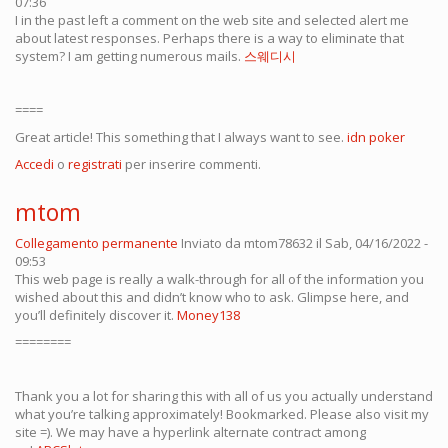
07:36
I in the past left a comment on the web site and selected alert me
about latest responses. Perhaps there is a way to eliminate that
system? I am getting numerous mails.
스웨디시
====
Great article! This something that I always want to see.
idn poker
Accedi
o
registrati
per inserire commenti.
mtom
Collegamento permanente
Inviato da
mtom78632
il Sab, 04/16/2022 -
09:53
This web page is really a walk-through for all of the information you
wished about this and didn’t know who to ask. Glimpse here, and
you’ll definitely discover it.
Money138
========
Thank you a lot for sharing this with all of us you actually understand
what you’re talking approximately! Bookmarked. Please also visit my
site =). We may have a hyperlink alternate contract among