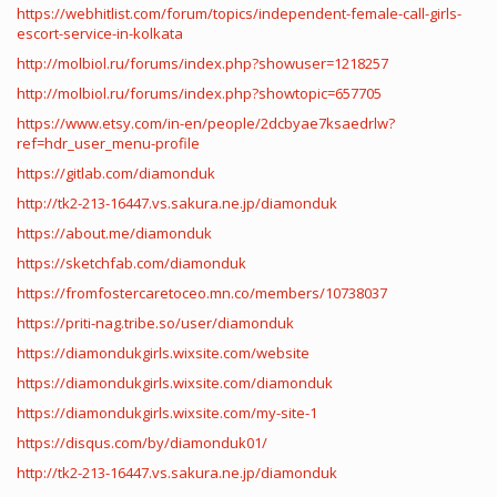
https://webhitlist.com/forum/topics/independent-female-call-girls-
escort-service-in-kolkata
http://molbiol.ru/forums/index.php?showuser=1218257
http://molbiol.ru/forums/index.php?showtopic=657705
https://www.etsy.com/in-en/people/2dcbyae7ksaedrlw?
ref=hdr_user_menu-profile
https://gitlab.com/diamonduk
http://tk2-213-16447.vs.sakura.ne.jp/diamonduk
https://about.me/diamonduk
https://sketchfab.com/diamonduk
https://fromfostercaretoceo.mn.co/members/10738037
https://priti-nag.tribe.so/user/diamonduk
https://diamondukgirls.wixsite.com/website
https://diamondukgirls.wixsite.com/diamonduk
https://diamondukgirls.wixsite.com/my-site-1
https://disqus.com/by/diamonduk01/
http://tk2-213-16447.vs.sakura.ne.jp/diamonduk