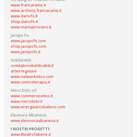
www.francarame.it
www.archivio.francarame.it
www.dariofo.it
shop.dariofo.it
www.mariopirovano.it
Jacopo Fo:
www.jacopofo.com
shop.jacopofo.com
www.jacopofo.it
Solidarietà:
comitatonobeldisabili.it
arteirregolare
www.networketico.com
www.comicoterapia.it
Merci Dolci srl:
www.commercioetico.it
www.mercidolci.it
www.energiaarcobaleno.com
Eleonora Albanese:
www.eleonoraalbanese.it
I NOSTRI PROGETTI:
www.ilteatrofabene.it