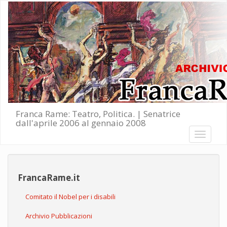
Salta al contenuto principale
Franca Rame: Teatro, Politica. | Senatrice
dall'aprile 2006 al gennaio 2008
Toggle
navigati
FrancaRame.it
Comitato il Nobel per i disabili
Archivio Pubblicazioni