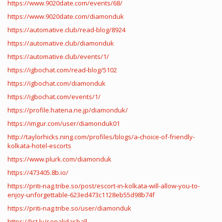
https://www.9020date.com/events/68/
https://www.9020date.com/diamonduk
https://automative.club/read-blog/8924
https://automative.club/diamonduk
https://automative.club/events/1/
https://igbochat.com/read-blog/5102
https://igbochat.com/diamonduk
https://igbochat.com/events/1/
https://profile.hatena.ne.jp/diamonduk/
https://imgur.com/user/diamonduk01
http://taylorhicks.ning.com/profiles/blogs/a-choice-of-friendly-
kolkata-hotel-escorts
https://www.plurk.com/diamonduk
https://473405.8b.io/
https://priti-nag.tribe.so/post/escort-in-kolkata-will-allow-you-to-
enjoy-unforgettable-623ed473c1128eb55d98b74f
https://priti-nag.tribe.so/user/diamonduk
https://list.ly/sonalidasball