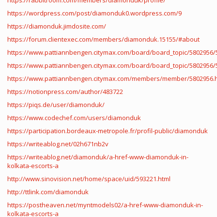
https://rabbitroom.com/members/diamonduk/profile/
https://wordpress.com/post/diamonduk0.wordpress.com/9
https://diamonduk.jimdosite.com/
https://forum.clientexec.com/members/diamonduk.15155/#about
https://www.pattiannbengen.citymax.com/board/board_topic/5802956/
https://www.pattiannbengen.citymax.com/board/board_topic/5802956/
https://www.pattiannbengen.citymax.com/members/member/5802956.
https://notionpress.com/author/483722
https://piqs.de/user/diamonduk/
https://www.codechef.com/users/diamonduk
https://participation.bordeaux-metropole.fr/profil-public/diamonduk
https://writeablog.net/02h671nb2v
https://writeablog.net/diamonduk/a-href-www-diamonduk-in-
kolkata-escorts-a
http://www.sinovision.net/home/space/uid/593221.html
http://ttlink.com/diamonduk
https://postheaven.net/myntmodels02/a-href-www-diamonduk-in-
kolkata-escorts-a