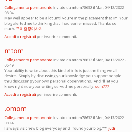
Collegamento permanente
Inviato da
mtom78632
il Mar, 04/12/2022 -
08:04
May well appear to be a lot until you’re in the placement that i’m. Your
blog alerted me to thinking that I had earlier missed. Thanks so
much.
구미출장마사지
Accedi
o
registrati
per inserire commenti.
mtom
Collegamento permanente
Inviato da
mtom78632
il Mer, 04/13/2022 -
06:49
Your ability to write about this kind of info is just the thing we all
desire. Simply by discussing your knowledge you support people
thru discussing your own personal observations. And I’ll let you
know right now your writing served me personally.
som777
Accedi
o
registrati
per inserire commenti.
,omom
Collegamento permanente
Inviato da
mtom78632
il Mer, 04/13/2022 -
08:14
I always visit new blog everyday and i found your blog.’”‘*;
judi