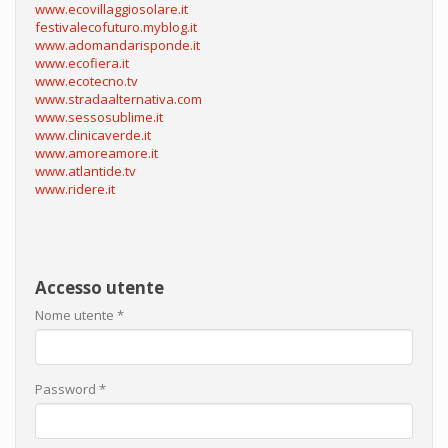
www.ecovillaggiosolare.it
festivalecofuturo.myblog.it
www.adomandarisponde.it
www.ecofiera.it
www.ecotecno.tv
www.stradaalternativa.com
www.sessosublime.it
www.clinicaverde.it
www.amoreamore.it
www.atlantide.tv
www.ridere.it
Accesso utente
Nome utente
*
Password
*