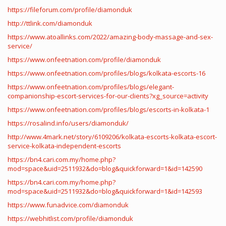
https://fileforum.com/profile/diamonduk
http://ttlink.com/diamonduk
https://www.atoallinks.com/2022/amazing-body-massage-and-sex-
service/
https://www.onfeetnation.com/profile/diamonduk
https://www.onfeetnation.com/profiles/blogs/kolkata-escorts-16
https://www.onfeetnation.com/profiles/blogs/elegant-
companionship-escort-services-for-our-clients?xg_source=activity
https://www.onfeetnation.com/profiles/blogs/escorts-in-kolkata-1
https://rosalind.info/users/diamonduk/
http://www.4mark.net/story/6109206/kolkata-escorts-kolkata-escort-
service-kolkata-independent-escorts
https://bn4.cari.com.my/home.php?
mod=space&uid=2511932&do=blog&quickforward=1&id=142590
https://bn4.cari.com.my/home.php?
mod=space&uid=2511932&do=blog&quickforward=1&id=142593
https://www.funadvice.com/diamonduk
https://webhitlist.com/profile/diamonduk