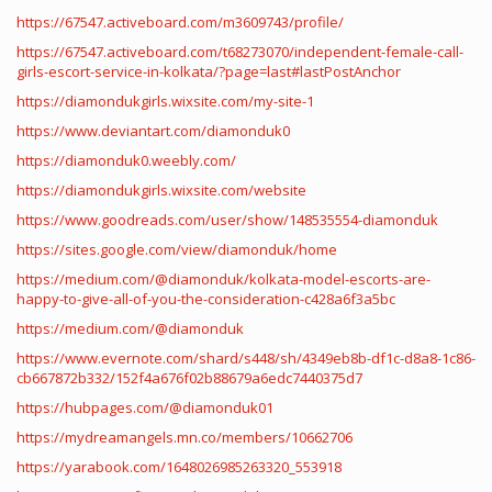
https://67547.activeboard.com/m3609743/profile/
https://67547.activeboard.com/t68273070/independent-female-call-
girls-escort-service-in-kolkata/?page=last#lastPostAnchor
https://diamondukgirls.wixsite.com/my-site-1
https://www.deviantart.com/diamonduk0
https://diamonduk0.weebly.com/
https://diamondukgirls.wixsite.com/website
https://www.goodreads.com/user/show/148535554-diamonduk
https://sites.google.com/view/diamonduk/home
https://medium.com/@diamonduk/kolkata-model-escorts-are-
happy-to-give-all-of-you-the-consideration-c428a6f3a5bc
https://medium.com/@diamonduk
https://www.evernote.com/shard/s448/sh/4349eb8b-df1c-d8a8-1c86-
cb667872b332/152f4a676f02b88679a6edc7440375d7
https://hubpages.com/@diamonduk01
https://mydreamangels.mn.co/members/10662706
https://yarabook.com/1648026985263320_553918