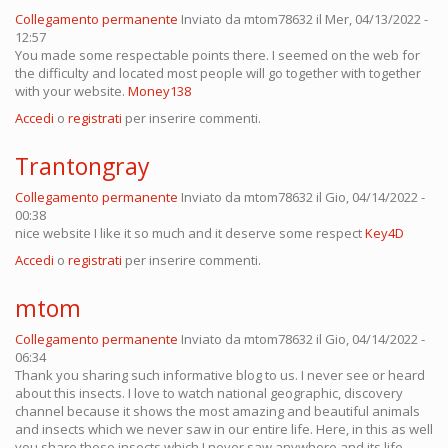
Collegamento permanente
Inviato da
mtom78632
il Mer, 04/13/2022 -
12:57
You made some respectable points there. I seemed on the web for
the difficulty and located most people will go together with together
with your website.
Money138
Accedi
o
registrati
per inserire commenti.
Trantongray
Collegamento permanente
Inviato da
mtom78632
il Gio, 04/14/2022 -
00:38
nice website I like it so much and it deserve some respect
Key4D
Accedi
o
registrati
per inserire commenti.
mtom
Collegamento permanente
Inviato da
mtom78632
il Gio, 04/14/2022 -
06:34
Thank you sharing such informative blog to us. I never see or heard
about this insects. I love to watch national geographic, discovery
channel because it shows the most amazing and beautiful animals
and insects which we never saw in our entire life. Here, in this as well
you share these insects which I never saw anywhere and its life