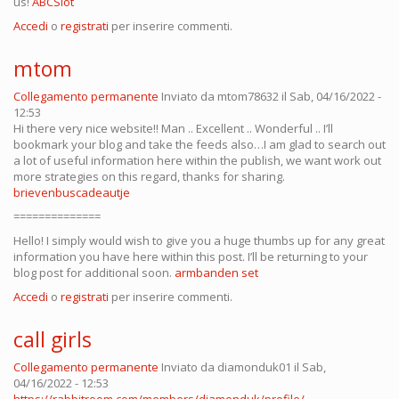
us!
ABCSlot
Accedi
o
registrati
per inserire commenti.
mtom
Collegamento permanente
Inviato da
mtom78632
il Sab, 04/16/2022 -
12:53
Hi there very nice website!! Man .. Excellent .. Wonderful .. I’ll
bookmark your blog and take the feeds also…I am glad to search out
a lot of useful information here within the publish, we want work out
more strategies on this regard, thanks for sharing.
brievenbuscadeautje
==============
Hello! I simply would wish to give you a huge thumbs up for any great
information you have here within this post. I’ll be returning to your
blog post for additional soon.
armbanden set
Accedi
o
registrati
per inserire commenti.
call girls
Collegamento permanente
Inviato da
diamonduk01
il Sab,
04/16/2022 - 12:53