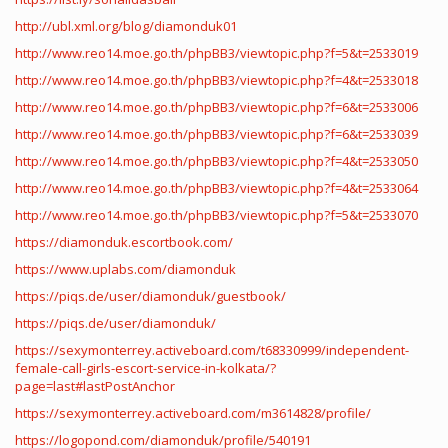
http://ubl.xml.org/blog/diamonduk01
http://www.reo14.moe.go.th/phpBB3/viewtopic.php?f=5&t=2533019
http://www.reo14.moe.go.th/phpBB3/viewtopic.php?f=4&t=2533018
http://www.reo14.moe.go.th/phpBB3/viewtopic.php?f=6&t=2533006
http://www.reo14.moe.go.th/phpBB3/viewtopic.php?f=6&t=2533039
http://www.reo14.moe.go.th/phpBB3/viewtopic.php?f=4&t=2533050
http://www.reo14.moe.go.th/phpBB3/viewtopic.php?f=4&t=2533064
http://www.reo14.moe.go.th/phpBB3/viewtopic.php?f=5&t=2533070
https://diamonduk.escortbook.com/
https://www.uplabs.com/diamonduk
https://piqs.de/user/diamonduk/guestbook/
https://piqs.de/user/diamonduk/
https://sexymonterrey.activeboard.com/t68330999/independent-
female-call-girls-escort-service-in-kolkata/?
page=last#lastPostAnchor
https://sexymonterrey.activeboard.com/m3614828/profile/
https://logopond.com/diamonduk/profile/540191