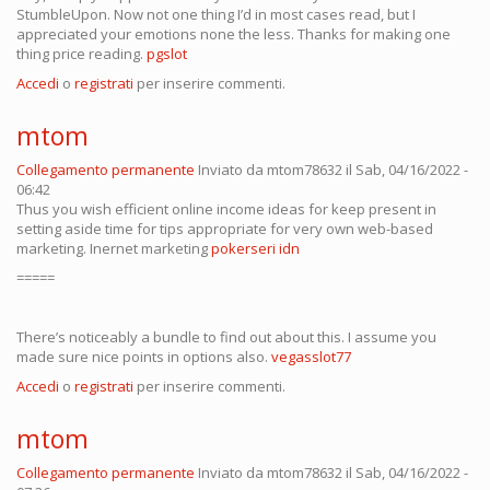
StumbleUpon. Now not one thing I’d in most cases read, but I
appreciated your emotions none the less. Thanks for making one
thing price reading.
pgslot
Accedi
o
registrati
per inserire commenti.
mtom
Collegamento permanente
Inviato da
mtom78632
il Sab, 04/16/2022 -
06:42
Thus you wish efficient online income ideas for keep present in
setting aside time for tips appropriate for very own web-based
marketing. Inernet marketing
pokerseri idn
=====
There’s noticeably a bundle to find out about this. I assume you
made sure nice points in options also.
vegasslot77
Accedi
o
registrati
per inserire commenti.
mtom
Collegamento permanente
Inviato da
mtom78632
il Sab, 04/16/2022 -