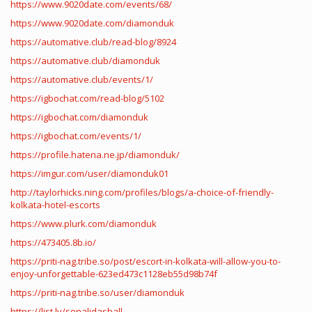
https://www.9020date.com/events/68/
https://www.9020date.com/diamonduk
https://automative.club/read-blog/8924
https://automative.club/diamonduk
https://automative.club/events/1/
https://igbochat.com/read-blog/5102
https://igbochat.com/diamonduk
https://igbochat.com/events/1/
https://profile.hatena.ne.jp/diamonduk/
https://imgur.com/user/diamonduk01
http://taylorhicks.ning.com/profiles/blogs/a-choice-of-friendly-
kolkata-hotel-escorts
https://www.plurk.com/diamonduk
https://473405.8b.io/
https://priti-nag.tribe.so/post/escort-in-kolkata-will-allow-you-to-
enjoy-unforgettable-623ed473c1128eb55d98b74f
https://priti-nag.tribe.so/user/diamonduk
https://list.ly/sonalidasball