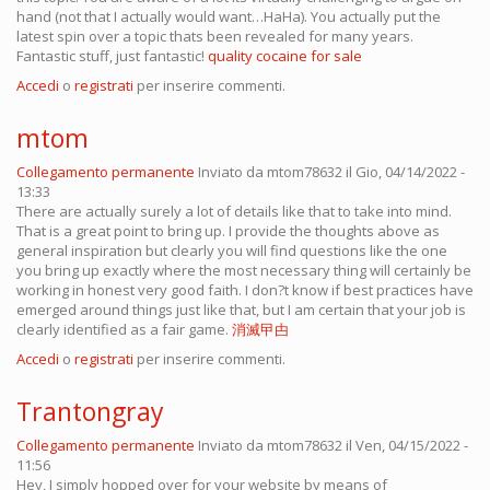
hand (not that I actually would want…HaHa). You actually put the
latest spin over a topic thats been revealed for many years.
Fantastic stuff, just fantastic!
quality cocaine for sale
Accedi
o
registrati
per inserire commenti.
mtom
Collegamento permanente
Inviato da
mtom78632
il Gio, 04/14/2022 -
13:33
There are actually surely a lot of details like that to take into mind.
That is a great point to bring up. I provide the thoughts above as
general inspiration but clearly you will find questions like the one
you bring up exactly where the most necessary thing will certainly be
working in honest very good faith. I don?t know if best practices have
emerged around things just like that, but I am certain that your job is
clearly identified as a fair game.
消滅曱甴
Accedi
o
registrati
per inserire commenti.
Trantongray
Collegamento permanente
Inviato da
mtom78632
il Ven, 04/15/2022 -
11:56
Hey, I simply hopped over for your website by means of