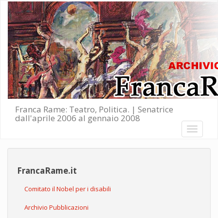
Salta al contenuto principale
Franca Rame: Teatro, Politica. | Senatrice
dall'aprile 2006 al gennaio 2008
Toggle
navigati
FrancaRame.it
Comitato il Nobel per i disabili
Archivio Pubblicazioni