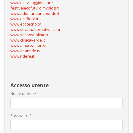
www.ecovillaggiosolare.it
festivalecofuturo.myblog.it
www.adomandarisponde.it
www.ecofiera.it
www.ecotecno.tv
www.stradaalternativa.com
www.sessosublime.it
www.clinicaverde.it
www.amoreamore.it
www.atlantide.tv
www.ridere.it
Accesso utente
Nome utente
*
Password
*