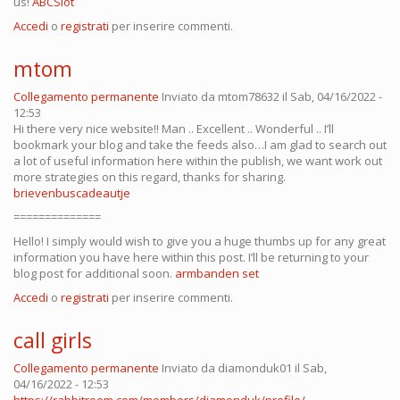
us!
ABCSlot
Accedi
o
registrati
per inserire commenti.
mtom
Collegamento permanente
Inviato da
mtom78632
il Sab, 04/16/2022 -
12:53
Hi there very nice website!! Man .. Excellent .. Wonderful .. I’ll
bookmark your blog and take the feeds also…I am glad to search out
a lot of useful information here within the publish, we want work out
more strategies on this regard, thanks for sharing.
brievenbuscadeautje
==============
Hello! I simply would wish to give you a huge thumbs up for any great
information you have here within this post. I’ll be returning to your
blog post for additional soon.
armbanden set
Accedi
o
registrati
per inserire commenti.
call girls
Collegamento permanente
Inviato da
diamonduk01
il Sab,
04/16/2022 - 12:53