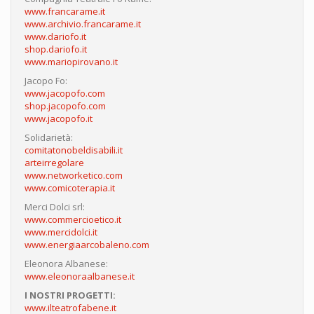
www.francarame.it
www.archivio.francarame.it
www.dariofo.it
shop.dariofo.it
www.mariopirovano.it
Jacopo Fo:
www.jacopofo.com
shop.jacopofo.com
www.jacopofo.it
Solidarietà:
comitatonobeldisabili.it
arteirregolare
www.networketico.com
www.comicoterapia.it
Merci Dolci srl:
www.commercioetico.it
www.mercidolci.it
www.energiaarcobaleno.com
Eleonora Albanese:
www.eleonoraalbanese.it
I NOSTRI PROGETTI:
www.ilteatrofabene.it