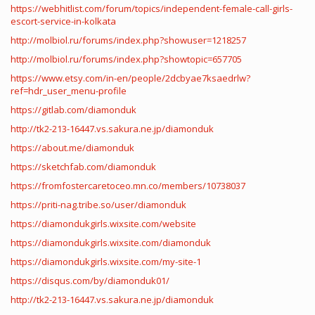
https://webhitlist.com/forum/topics/independent-female-call-girls-
escort-service-in-kolkata
http://molbiol.ru/forums/index.php?showuser=1218257
http://molbiol.ru/forums/index.php?showtopic=657705
https://www.etsy.com/in-en/people/2dcbyae7ksaedrlw?
ref=hdr_user_menu-profile
https://gitlab.com/diamonduk
http://tk2-213-16447.vs.sakura.ne.jp/diamonduk
https://about.me/diamonduk
https://sketchfab.com/diamonduk
https://fromfostercaretoceo.mn.co/members/10738037
https://priti-nag.tribe.so/user/diamonduk
https://diamondukgirls.wixsite.com/website
https://diamondukgirls.wixsite.com/diamonduk
https://diamondukgirls.wixsite.com/my-site-1
https://disqus.com/by/diamonduk01/
http://tk2-213-16447.vs.sakura.ne.jp/diamonduk