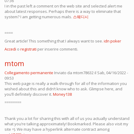
07:36
I in the past left a comment on the web site and selected alert me
about latest responses. Perhaps there is a way to eliminate that
system? I am getting numerous mails.
스웨디시
====
Great article! This something that I always want to see.
idn poker
Accedi
o
registrati
per inserire commenti.
mtom
Collegamento permanente
Inviato da
mtom78632
il Sab, 04/16/2022 -
09:53
This web page is really a walk-through for all of the information you
wished about this and didn’t know who to ask. Glimpse here, and
you’ll definitely discover it.
Money138
========
Thank you a lot for sharing this with all of us you actually understand
what you’re talking approximately! Bookmarked. Please also visit my
site =). We may have a hyperlink alternate contract among