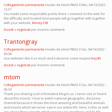
Collegamento permanente
Inviato da
mtom78632
il Mer, 04/13/2022 -
12:57
You made some respectable points there. I seemed on the web for
the difficulty and located most people will go together with together
with your website.
Money138
Accedi
o
registrati
per inserire commenti.
Trantongray
Collegamento permanente
Inviato da
mtom78632
il Gio, 04/14/2022 -
00:38
nice website I like it so much and it deserve some respect
Key4D
Accedi
o
registrati
per inserire commenti.
mtom
Collegamento permanente
Inviato da
mtom78632
il Gio, 04/14/2022 -
06:34
Thank you sharing such informative blog to us. I never see or heard
about this insects. I love to watch national geographic, discovery
channel because it shows the most amazing and beautiful animals
and insects which we never saw in our entire life. Here, in this as well
you share these insects which I never saw anywhere and its life