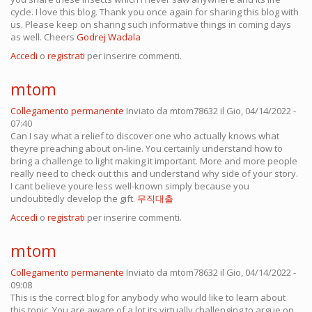
cycle. I love this blog. Thank you once again for sharing this blog with
us. Please keep on sharing such informative things in coming days
as well. Cheers
Godrej Wadala
Accedi
o
registrati
per inserire commenti.
mtom
Collegamento permanente
Inviato da
mtom78632
il Gio, 04/14/2022 -
07:40
Can I say what a relief to discover one who actually knows what
theyre preaching about on-line. You certainly understand how to
bring a challenge to light making it important. More and more people
really need to check out this and understand why side of your story.
I cant believe youre less well-known simply because you
undoubtedly develop the gift.
무직대출
Accedi
o
registrati
per inserire commenti.
mtom
Collegamento permanente
Inviato da
mtom78632
il Gio, 04/14/2022 -
09:08
This is the correct blog for anybody who would like to learn about
this topic. You are aware of a lot its virtually challenging to argue on