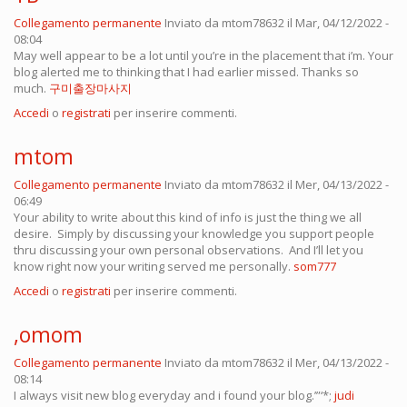
Collegamento permanente
Inviato da
mtom78632
il Mar, 04/12/2022 -
08:04
May well appear to be a lot until you’re in the placement that i’m. Your
blog alerted me to thinking that I had earlier missed. Thanks so
much.
구미출장마사지
Accedi
o
registrati
per inserire commenti.
mtom
Collegamento permanente
Inviato da
mtom78632
il Mer, 04/13/2022 -
06:49
Your ability to write about this kind of info is just the thing we all
desire. Simply by discussing your knowledge you support people
thru discussing your own personal observations. And I’ll let you
know right now your writing served me personally.
som777
Accedi
o
registrati
per inserire commenti.
,omom
Collegamento permanente
Inviato da
mtom78632
il Mer, 04/13/2022 -
08:14
I always visit new blog everyday and i found your blog.’”‘*;
judi