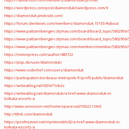
https://rabbitroom.com/members/diamonduk/profile/
https://wordpress.com/post/diamonduk0.wordpress.com/9
https://diamonduk.jimdosite.com/
https://forum.clientexec.com/members/diamonduk.15155/#about
https://www.pattiannbengen.citymax.com/board/board_topic/5802956/
https://www.pattiannbengen.citymax.com/board/board_topic/5802956/
https://www.pattiannbengen.citymax.com/members/member/5802956.
https://notionpress.com/author/483722
https://piqs.de/user/diamonduk/
https://www.codechef.com/users/diamonduk
https://participation.bordeaux-metropole.fr/profil-public/diamonduk
https://writeablog.net/02h671nb2v
https://writeablog.net/diamonduk/a-href-www-diamonduk-in-
kolkata-escorts-a
http://www.sinovision.net/home/space/uid/593221.html
http://ttlink.com/diamonduk
https://postheaven.net/myntmodels02/a-href-www-diamonduk-in-
kolkata-escorts-a