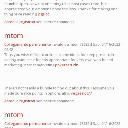
StumbleUpon. Now not one thing I’d in most cases read, but I
appreciated your emotions none the less. Thanks for making one
thing price reading.
pgslot
Accedi
o
registrati
per inserire commenti.
mtom
Collegamento permanente
Inviato da
mtom78632
il Sab, 04/16/2022 -
06:42
Thus you wish efficient online income ideas for keep present in
setting aside time for tips appropriate for very own web-based
marketing. Inernet marketing
pokerseri idn
=====
There’s noticeably a bundle to find out about this. I assume you
made sure nice points in options also.
vegasslot77
Accedi
o
registrati
per inserire commenti.
mtom
Collegamento permanente
Inviato da
mtom78632
il Sab, 04/16/2022 -