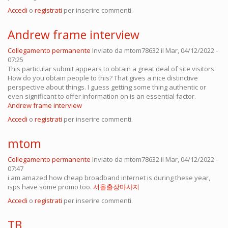
Accedi
o
registrati
per inserire commenti.
Andrew frame interview
Collegamento permanente
Inviato da
mtom78632
il Mar, 04/12/2022 -
07:25
This particular submit appears to obtain a great deal of site visitors.
How do you obtain people to this? That gives a nice distinctive
perspective about things. I guess getting some thing authentic or
even significant to offer information on is an essential factor.
Andrew frame interview
Accedi
o
registrati
per inserire commenti.
mtom
Collegamento permanente
Inviato da
mtom78632
il Mar, 04/12/2022 -
07:47
i am amazed how cheap broadband internet is during these year,
isps have some promo too.
서울출장마사지
Accedi
o
registrati
per inserire commenti.
TB