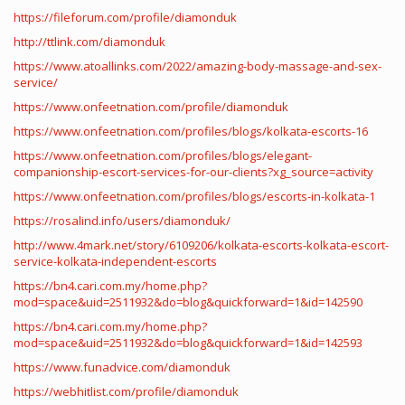
https://fileforum.com/profile/diamonduk
http://ttlink.com/diamonduk
https://www.atoallinks.com/2022/amazing-body-massage-and-sex-
service/
https://www.onfeetnation.com/profile/diamonduk
https://www.onfeetnation.com/profiles/blogs/kolkata-escorts-16
https://www.onfeetnation.com/profiles/blogs/elegant-
companionship-escort-services-for-our-clients?xg_source=activity
https://www.onfeetnation.com/profiles/blogs/escorts-in-kolkata-1
https://rosalind.info/users/diamonduk/
http://www.4mark.net/story/6109206/kolkata-escorts-kolkata-escort-
service-kolkata-independent-escorts
https://bn4.cari.com.my/home.php?
mod=space&uid=2511932&do=blog&quickforward=1&id=142590
https://bn4.cari.com.my/home.php?
mod=space&uid=2511932&do=blog&quickforward=1&id=142593
https://www.funadvice.com/diamonduk
https://webhitlist.com/profile/diamonduk