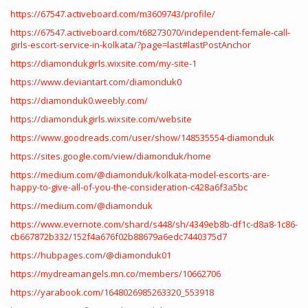
https://67547.activeboard.com/m3609743/profile/
https://67547.activeboard.com/t68273070/independent-female-call-
girls-escort-service-in-kolkata/?page=last#lastPostAnchor
https://diamondukgirls.wixsite.com/my-site-1
https://www.deviantart.com/diamonduk0
https://diamonduk0.weebly.com/
https://diamondukgirls.wixsite.com/website
https://www.goodreads.com/user/show/148535554-diamonduk
https://sites.google.com/view/diamonduk/home
https://medium.com/@diamonduk/kolkata-model-escorts-are-
happy-to-give-all-of-you-the-consideration-c428a6f3a5bc
https://medium.com/@diamonduk
https://www.evernote.com/shard/s448/sh/4349eb8b-df1c-d8a8-1c86-
cb667872b332/152f4a676f02b88679a6edc7440375d7
https://hubpages.com/@diamonduk01
https://mydreamangels.mn.co/members/10662706
https://yarabook.com/1648026985263320_553918