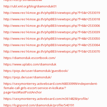
http://ubl.xml.org/blog/diamonduk01
http://www.reo14.moe.go.th/phpBB3/viewtopic.php?f=5&t=2533019
http://www.reo14.moe.go.th/phpBB3/viewtopic.php?f=4&t=2533018
http://www.reo14.moe.go.th/phpBB3/viewtopic.php?f=6&t=2533006
http://www.reo14.moe.go.th/phpBB3/viewtopic.php?f=6&t=2533039
http://www.reo14.moe.go.th/phpBB3/viewtopic.php?f=4&t=2533050
http://www.reo14.moe.go.th/phpBB3/viewtopic.php?f=4&t=2533064
http://www.reo14.moe.go.th/phpBB3/viewtopic.php?f=5&t=2533070
https://diamonduk.escortbook.com/
https://www.uplabs.com/diamonduk
https://piqs.de/user/diamonduk/guestbook/
https://piqs.de/user/diamonduk/
https://sexymonterrey.activeboard.com/t68330999/independent-
female-call-girls-escort-service-in-kolkata/?
page=last#lastPostAnchor
https://sexymonterrey.activeboard.com/m3614828/profile/
https://logopond.com/diamonduk/profile/540191