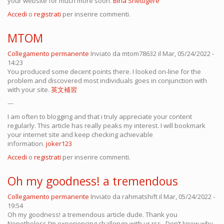
your website for much more soon.
Birla Shettigere
Accedi
o
registrati
per inserire commenti.
MTOM
Collegamento permanente
Inviato da
mtom78632
il Mar, 05/24/2022 -
14:23
You produced some decent points there. I looked on-line for the
problem and discovered most individuals goes in conjunction with
with your site.
英文補習
---
I am often to blogging and that i truly appreciate your content
regularly. This article has really peaks my interest. I will bookmark
your internet site and keep checking achievable
information.
joker123
Accedi
o
registrati
per inserire commenti.
Oh my goodness! a tremendous
Collegamento permanente
Inviato da
rahmatshift
il Mar, 05/24/2022 -
19:54
Oh my goodness! a tremendous article dude. Thank you
Nonetheless I’m experiencing challenge with ur rss . Don’t know why