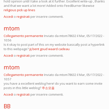
hold opinion until I take a look at it further. Excellent write-up , thanks
and that we want a lot more! Added onto FeedBurner likewise
religious pick up lines
Accedi
o
registrati
per inserire commenti.
mtom
Collegamento permanente
Inviato da
mtom78632
il Mar, 05/17/2022 -
10:56
Is it okay to post part of this on my website basically post a hyperlink
to this webpage?
jij bent goud waard cadeau
Accedi
o
registrati
per inserire commenti.
mtom
Collegamento permanente
Inviato da
mtom78632
il Mar, 05/17/2022 -
10:57
you have a excellent weblog here! do you want to earn some invite
posts in this little weblog?
주소모음
Accedi
o
registrati
per inserire commenti.
BB