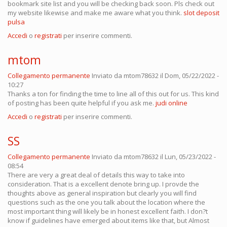
bookmark site list and you will be checking back soon. Pls check out
my website likewise and make me aware what you think.
slot deposit
pulsa
Accedi
o
registrati
per inserire commenti.
mtom
Collegamento permanente
Inviato da
mtom78632
il Dom, 05/22/2022 -
10:27
Thanks a ton for finding the time to line all of this out for us. This kind
of posting has been quite helpful if you ask me.
judi online
Accedi
o
registrati
per inserire commenti.
SS
Collegamento permanente
Inviato da
mtom78632
il Lun, 05/23/2022 -
08:54
There are very a great deal of details this way to take into
consideration. That is a excellent denote bring up. I provde the
thoughts above as general inspiration but clearly you will find
questions such as the one you talk about the location where the
most important thing will likely be in honest excellent faith. I don?t
know if guidelines have emerged about items like that, but Almost