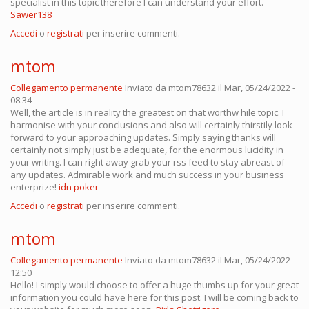
specialist in this topic therefore I can understand your effort.
Sawer138
Accedi
o
registrati
per inserire commenti.
mtom
Collegamento permanente
Inviato da
mtom78632
il Mar, 05/24/2022 -
08:34
Well, the article is in reality the greatest on that worthw hile topic. I
harmonise with your conclusions and also will certainly thirstily look
forward to your approaching updates. Simply saying thanks will
certainly not simply just be adequate, for the enormous lucidity in
your writing. I can right away grab your rss feed to stay abreast of
any updates. Admirable work and much success in your business
enterprize!
idn poker
Accedi
o
registrati
per inserire commenti.
mtom
Collegamento permanente
Inviato da
mtom78632
il Mar, 05/24/2022 -
12:50
Hello! I simply would choose to offer a huge thumbs up for your great
information you could have here for this post. I will be coming back to