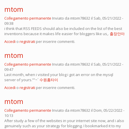
mtom
Collegamento permanente
Inviato da
mtom78632
il Sab, 05/21/2022 -
09:38
i think that RSS FEEDS should also be included on the list of the best
inventions because it makes life easier for bloggers like us,.
출장안마
Accedi
o
registrati
per inserire commenti.
mtom
Collegamento permanente
Inviato da
mtom78632
il Sab, 05/21/2022 -
09:47
Last month, when i visited your blog i got an error on the mysql
server of yours.””~`
수원홈타이
Accedi
o
registrati
per inserire commenti.
mtom
Collegamento permanente
Inviato da
mtom78632
il Dom, 05/22/2022 -
10:13
After study a few of the websites in your internet site now, and i also
genuinely such as your strategy for blogging. I bookmarked it to my