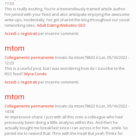
11:53
This is really exciting, You’re a tremendously trained article author.
I’ve joined with your feed and also anticipate enjoying the awesome
write-ups. Incidentally, I’ve got shared the blog throughout our social
networking sites.
Adult Dating Websites SEO
Accedi
o
registrati
per inserire commenti.
mtom
Collegamento permanente
Inviato da
mtom78632
il Lun, 05/16/2022 -
12:23
This is a useful post, but I was wondering how do I suscribe to the
RSS feed?
Myra Condo
Accedi
o
registrati
per inserire commenti.
mtom
Collegamento permanente
Inviato da
mtom78632
il Lun, 05/16/2022 -
14:58
An impressive share, I just with all this onto a colleague who had
previously been doing a little analysis within this. And then he
actually bought me breakfast since I ran across it for him.. smile. So
permit me to reword that: Thnx with the treat! But yeah Thnkx for