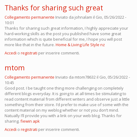
Thanks for sharing such great
Collegamento permanente
Inviato da
johnalam
il Gio, 05/26/2022 -
10:01
Thanks for sharing such great information, I highly appreciate your
hard-working skills as the post you published have some great
information which is quite beneficial for me, I hope you will post
more like that in the future.
Home & Living Life Style nz
Accedi
o
registrati
per inserire commenti.
mtom
Collegamento permanente
Inviato da
mtom78632
il Gio, 05/26/2022 -
10:45
Good post. I be taught one thing more challenging on completely
different blogs everyday. It is going to at all times be stimulating to
read content material from different writers and observe just a little
something from their store. I’d prefer to make use of some with the
content material on my weblog whether or not you don’t mind.
Natually I’ll provide you with a link on your web blog. Thanks for
sharing.
fiewin apk
Accedi
o
registrati
per inserire commenti.