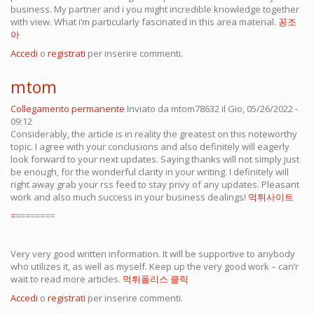
business. My partner and i you might incredible knowledge together
with view. What i’m particularly fascinated in this area material.
꽁조
아
Accedi
o
registrati
per inserire commenti.
mtom
Collegamento permanente
Inviato da
mtom78632
il Gio, 05/26/2022 -
09:12
Considerably, the article is in reality the greatest on this noteworthy
topic. I agree with your conclusions and also definitely will eagerly
look forward to your next updates. Saying thanks will not simply just
be enough, for the wonderful clarity in your writing. I definitely will
right away grab your rss feed to stay privy of any updates. Pleasant
work and also much success in your business dealings!
먹튀사이트
=
========
Very very good written information. It will be supportive to anybody
who utilizes it, as well as myself. Keep up the very good work – can’r
wait to read more articles.
먹튀폴리스 클릭
Accedi
o
registrati
per inserire commenti.