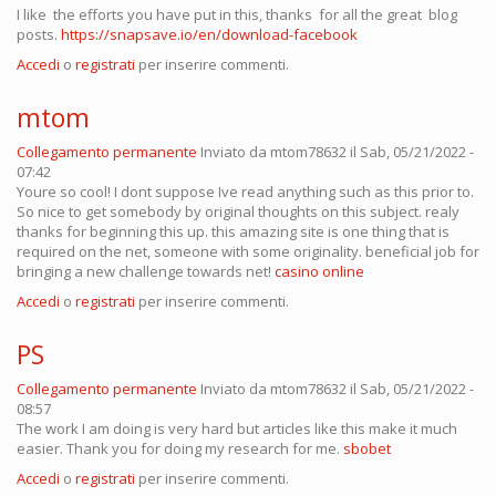
I like the efforts you have put in this, thanks for all the great blog
posts.
https://snapsave.io/en/download-facebook
Accedi
o
registrati
per inserire commenti.
mtom
Collegamento permanente
Inviato da
mtom78632
il Sab, 05/21/2022 -
07:42
Youre so cool! I dont suppose Ive read anything such as this prior to.
So nice to get somebody by original thoughts on this subject. realy
thanks for beginning this up. this amazing site is one thing that is
required on the net, someone with some originality. beneficial job for
bringing a new challenge towards net!
casino online
Accedi
o
registrati
per inserire commenti.
PS
Collegamento permanente
Inviato da
mtom78632
il Sab, 05/21/2022 -
08:57
The work I am doing is very hard but articles like this make it much
easier. Thank you for doing my research for me.
sbobet
Accedi
o
registrati
per inserire commenti.