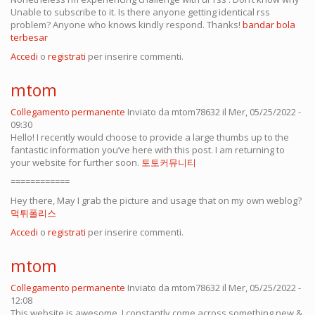
Unable to subscribe to it. Is there anyone getting identical rss
problem? Anyone who knows kindly respond. Thanks!
bandar bola
terbesar
Accedi
o
registrati
per inserire commenti.
mtom
Collegamento permanente
Inviato da
mtom78632
il Mer, 05/25/2022 -
09:30
Hello! I recently would choose to provide a large thumbs up to the
fantastic information you’ve here with this post. I am returning to
your website for further soon.
토토커뮤니티
============
Hey there, May I grab the picture and usage that on my own weblog?
먹튀폴리스
Accedi
o
registrati
per inserire commenti.
mtom
Collegamento permanente
Inviato da
mtom78632
il Mer, 05/25/2022 -
12:08
This website is awesome. I constantly come across something new &