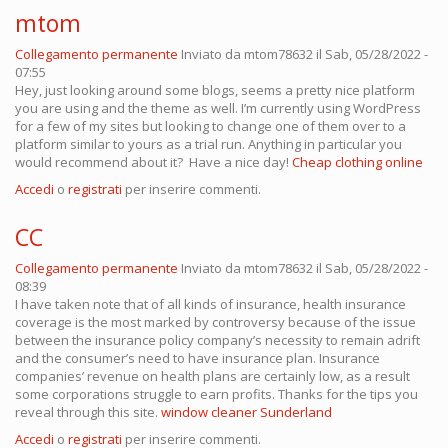
mtom
Collegamento permanente
Inviato da
mtom78632
il Sab, 05/28/2022 -
07:55
Hey, just looking around some blogs, seems a pretty nice platform
you are using and the theme as well. I’m currently using WordPress
for a few of my sites but looking to change one of them over to a
platform similar to yours as a trial run. Anything in particular you
would recommend about it? Have a nice day!
Cheap clothing online
Accedi
o
registrati
per inserire commenti.
CC
Collegamento permanente
Inviato da
mtom78632
il Sab, 05/28/2022 -
08:39
I have taken note that of all kinds of insurance, health insurance
coverage is the most marked by controversy because of the issue
between the insurance policy company’s necessity to remain adrift
and the consumer’s need to have insurance plan. Insurance
companies’ revenue on health plans are certainly low, as a result
some corporations struggle to earn profits. Thanks for the tips you
reveal through this site.
window cleaner Sunderland
Accedi
o
registrati
per inserire commenti.