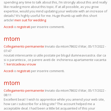
spending any time to talk about this, I’m strongly about this and really
like reading more about this topic. If at all possible, as you grow
expertise, would you mind updating your website with an increase of
details? It’s highly useful for me. Huge thumb up with this short
article!
men suit for wedding
Accedi
o
registrati
per inserire commenti.
mtom
Collegamento permanente
Inviato da
mtom78632
il Mar, 05/17/2022 -
07:47
noutati interesante si utile postate pe blogul dumneavoastra. dar ca
si o paranteza , ce parere aveti de inchirierea apartamente vacanta
?.
kerstcadeau vrouw
Accedi
o
registrati
per inserire commenti.
mtom
Collegamento permanente
Inviato da
mtom78632
il Mar, 05/17/2022 -
08:11
Excellent beat ! I wish to apprentice while you amend your web site,
how can i subscribe for a blog site? The account helped me a
acceptable deal. I had been a little bit acquainted of this your