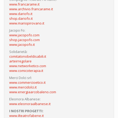
www.francarame.it
www.archivio.francarame.it
www.dariofo.it
shop.dariofo.it
www.mariopirovano.it
Jacopo Fo:
www.jacopofo.com
shop.jacopofo.com
www.jacopofo.it
Solidarietà:
comitatonobeldisabili.it
arteirregolare
www.networketico.com
www.comicoterapia.it
Merci Dolci srl:
www.commercioetico.it
www.mercidolci.it
www.energiaarcobaleno.com
Eleonora Albanese:
www.eleonoraalbanese.it
I NOSTRI PROGETTI:
www.ilteatrofabene.it