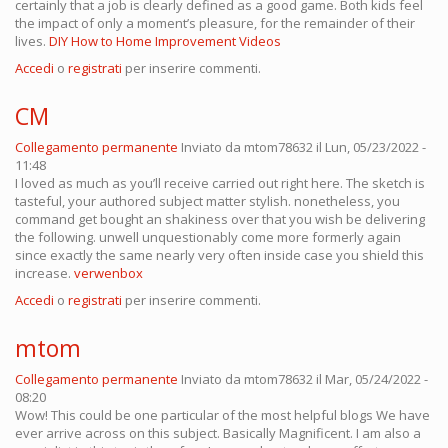
certainly that a job is clearly defined as a good game. Both kids feel
the impact of only a moment’s pleasure, for the remainder of their
lives.
DIY How to Home Improvement Videos
Accedi
o
registrati
per inserire commenti.
CM
Collegamento permanente
Inviato da
mtom78632
il Lun, 05/23/2022 -
11:48
I loved as much as you’ll receive carried out right here. The sketch is
tasteful, your authored subject matter stylish. nonetheless, you
command get bought an shakiness over that you wish be delivering
the following. unwell unquestionably come more formerly again
since exactly the same nearly very often inside case you shield this
increase.
verwenbox
Accedi
o
registrati
per inserire commenti.
mtom
Collegamento permanente
Inviato da
mtom78632
il Mar, 05/24/2022 -
08:20
Wow! This could be one particular of the most helpful blogs We have
ever arrive across on this subject. Basically Magnificent. I am also a