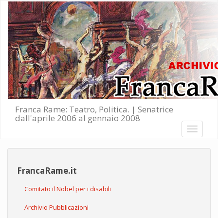
Salta al contenuto principale
Franca Rame: Teatro, Politica. | Senatrice
dall'aprile 2006 al gennaio 2008
Toggle
navigati
FrancaRame.it
Comitato il Nobel per i disabili
Archivio Pubblicazioni