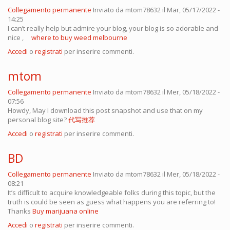
Collegamento permanente
Inviato da
mtom78632
il Mar, 05/17/2022 -
14:25
I can’t really help but admire your blog, your blog is so adorable and
nice ,
where to buy weed melbourne
Accedi
o
registrati
per inserire commenti.
mtom
Collegamento permanente
Inviato da
mtom78632
il Mer, 05/18/2022 -
07:56
Howdy, May I download this post snapshot and use that on my
personal blog site?
代写推荐
Accedi
o
registrati
per inserire commenti.
BD
Collegamento permanente
Inviato da
mtom78632
il Mer, 05/18/2022 -
08:21
It’s difficult to acquire knowledgeable folks during this topic, but the
truth is could be seen as guess what happens you are referring to!
Thanks
Buy marijuana online
Accedi
o
registrati
per inserire commenti.