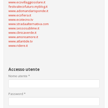
www.ecovillaggiosolare.it
festivalecofuturo.myblog.it
www.adomandarisponde.it
www.ecofiera.it
www.ecotecno.tv
www.stradaalternativa.com
www.sessosublime.it
www.clinicaverde.it
www.amoreamore.it
www.atlantide.tv
www.ridere.it
Accesso utente
Nome utente
*
Password
*