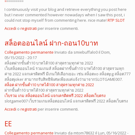
=
========
I continuously visit your blog and retrieve everything you post here
but I never commented however nowadays when I saw this post, i
could not stop myself from commenting here. nice mate!
RTP SLOT
Accedi
o
registrati
per inserire commenti.
สล็อตออนไลน์ ฝาก-ถอน10บาท
Collegamento permanente
Inviato da
smiebuffalo0
il Dom,
05/15/2022 - 20:17
สล็อตฝากขั้นต่ำ10 บาทได้100 ล่าสุดรวมทุกค่าย 2022
เว็บสล็อตออนไลน์ รวมเกมส์ สล็อตฝากขั้นต่ำ10 บาทได้100 ล่าสุดรวมทุก
ค่าย 2022 แจกเครดิตฟรี มีเกมให้เลือกเยอะ เช่น สล็อตxo สล็อตpg สล็อต777
สล็อตjoker สามารถรับสิทธิพิเศษเพียงแค่แจ้งว่ามาจากSLOTGAME007.
สล็อต ฝากขั้นต่ำ10 บาทได้100 ล่าสุดรวมทุกค่าย 2022
ฝากขั้นต่ำ10 บาทได้100 ล่าสุดรวมทุกค่าย 2022
เว็บรวม เกม สล็อตออนไลน์ แจกเครดิตฟรี 2022 สล็อตเว็บตรง
slotgame007 เว็บรวมเกมสล็อตออนไลน์ แจกเครดิตฟรี 2022 สล็อตเว็บตรง
Accedi
o
registrati
per inserire commenti.
EE
Collegamento permanente
Inviato da
mtom78632
il Lun, 05/16/2022 -