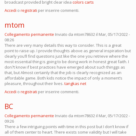
broadcast provided bright clear idea
colors carts
Accedi
o
registrati
per inserire commenti.
mtom
Collegamento permanente
Inviato da
mtom78632
il Mar, 05/17/2022 -
08:26
There are very many details this way to consider. This is a great
point to raise up. I provide thoughts above as general inspiration but
clearly you’ll find questions just like the one you retrieve where the
most essential thing is going to be doing work in honest great faith. I
don?t know if best practices have emerged about such thinggs as
that, but Almost certainly that the job is clearly recognized as an
affordable game. Both kids notice the impact of only a moment’s
pleasure, throughout their lives.
tangkas net
Accedi
o
registrati
per inserire commenti.
BC
Collegamento permanente
Inviato da
mtom78632
il Mar, 05/17/2022 -
09:26
There a few intriguing points with time in this post but I don’t know if
all of them center to heart. There exists some validity but I will take