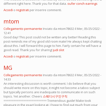
different right here. Thank you for that data.
oufer conch earrings
Accedi
o
registrati
per inserire commenti.
mtom
Collegamento permanente
Inviato da
mtom78632
il Mer, 05/25/2022 -
12:41
Good day! This post could not be written any better! Reading this
post reminds me of my good old room mate! He always kept chatting
about this. I will forward this page to him. Fairly certain he will have a
good read. Thank you for sharing!
judi slot
Accedi
o
registrati
per inserire commenti.
MG
Collegamento permanente
Inviato da
mtom78632
il Mer, 05/25/2022 -
14:33
An interesting discussion is worth comment. I do believe that you
should write more on this topic, it might not become a taboo subject
but typically persons are inadequate to communicate in on such
topics. Yet another. Cheers
스웨디시구인구직
========================== Tremendous guide! Make took
pleasure in the exact looking at. I hope to find out much from your