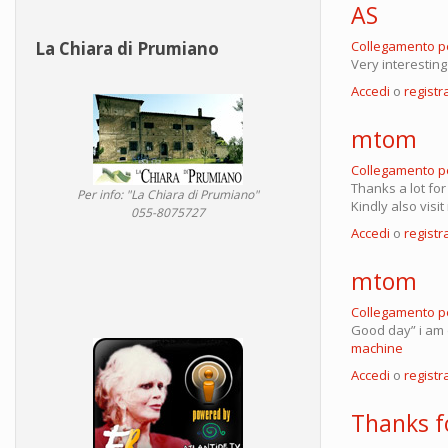
AS
Collegamento 
La Chiara di Prumiano
Very interestin
Accedi
o
registra
mtom
Collegamento 
Thanks a lot for
Per info: "La Chiara di Prumiano"
Kindly also vis
055-8075727
Accedi
o
registra
mtom
Collegamento 
Good day” i am 
machine
Accedi
o
registra
Thanks fo