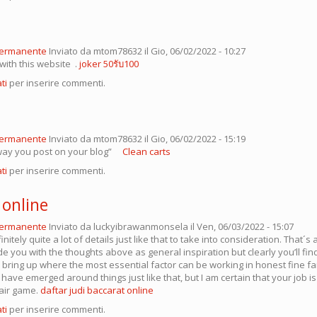
permanente
Inviato da
mtom78632
il Gio, 06/02/2022 - 10:27
with this website .
joker 50รับ100
ti
per inserire commenti.
permanente
Inviato da
mtom78632
il Gio, 06/02/2022 - 15:19
he way you post on your blog”
Clean carts
ti
per inserire commenti.
 online
permanente
Inviato da
luckyibrawanmonsela
il Ven, 06/03/2022 - 15:07
nitely quite a lot of details just like that to take into consideration. That´s 
ide you with the thoughts above as general inspiration but clearly you’ll fin
 bring up where the most essential factor can be working in honest fine fai
s have emerged around things just like that, but I am certain that your job is
fair game.
daftar judi baccarat online
ti
per inserire commenti.