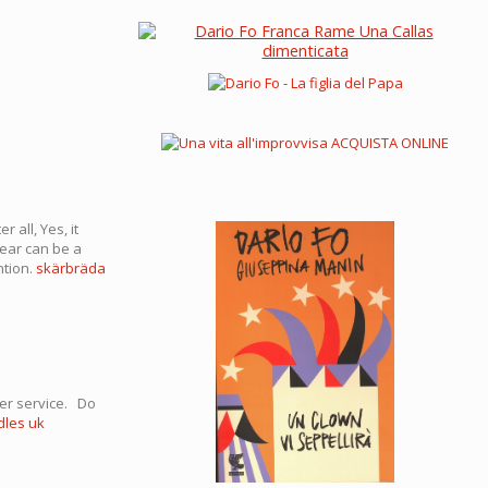
 all, Yes, it
hear can be a
ntion.
skärbräda
tter service. Do
les uk