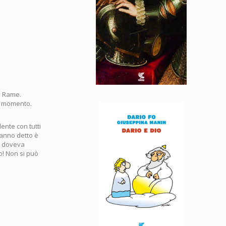
a Rame.
to momento.
ente con tutti
anno detto è
e doveva
o! Non si può