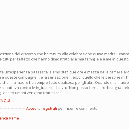
scrizione del discorso che ho tenuto alla celebrazione di mia madre, Franc
 tutti per l’affetto che hanno dimostrato alla mia famiglia e a me in ques
stata un’esperienza pazzesca: siamo stati due ore e mezza nella camera ard
i e queste compagne… e la sensazione… ecco, quello che le persone mi h
to che mia madre ha sempre fatto qualcosa per gli altri. Quando mia madr
si batteva contro le ingiustizie diceva: “Non posso fare altro: bisogna farl
li esseri umani vengano trattati così…”.
CA QUI
Accedi
o
registrati
per inserire commenti.
:
Franca Rame