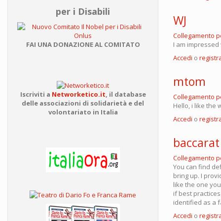
per i Disabili
WJ
Collegamento 
I am impressed 
FAI UNA DONAZIONE AL COMITATO
Accedi
o
registra
mtom
Iscriviti a
Networketico.it
,
il database
Collegamento 
delle associazioni
di solidarietà e del
Hello, i like t
volontariato in Italia
Accedi
o
registra
baccarat
Collegamento 
You can find defi
bring up. I prov
like the one you
if best practice
identified as a 
Accedi
o
registra