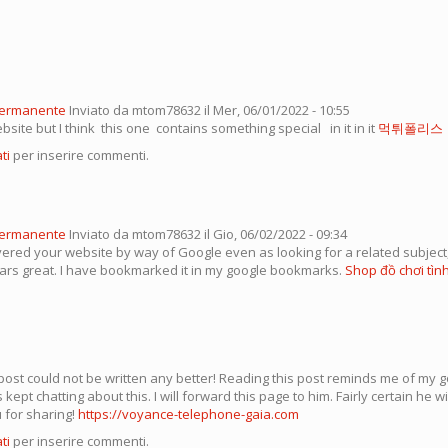
permanente
Inviato da
mtom78632
il Mer, 06/01/2022 - 10:55
ebsite but I think this one contains something special in it in it
먹튀폴리스
ti
per inserire commenti.
permanente
Inviato da
mtom78632
il Gio, 06/02/2022 - 09:34
overed your website by way of Google even as looking for a related subject,
ears great. I have bookmarked it in my google bookmarks.
Shop đồ chơi tìn
post could not be written any better! Reading this post reminds me of my 
kept chatting about this. I will forward this page to him. Fairly certain he w
 for sharing!
https://voyance-telephone-gaia.com
ti
per inserire commenti.