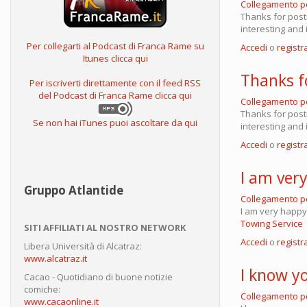
Collegamento 
Thanks for postin
interesting and 
Per collegarti al Podcast di Franca Rame su
Accedi
o
registra
Itunes clicca qui
Thanks fo
Per iscriverti direttamente con il feed RSS
del Podcast di Franca Rame clicca qui
Collegamento 
Thanks for postin
Se non hai iTunes puoi ascoltare da qui
interesting and 
Accedi
o
registra
I am ver
Gruppo Atlantide
Collegamento 
I am very happy 
Towing Service
SITI AFFILIATI AL NOSTRO NETWORK
Accedi
o
registra
Libera Università di Alcatraz:
www.alcatraz.it
I know yo
Cacao - Quotidiano di buone notizie
comiche:
Collegamento 
www.cacaonline.it