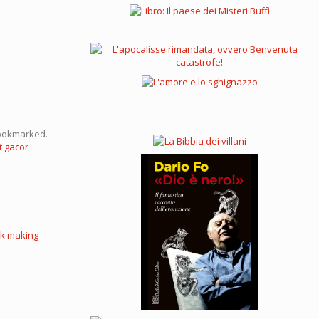
 Bookmarked.
t gacor
k making