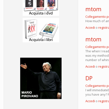
mtom
Collegamento 
How much of an 
Accedi
o
registra
mtom
Collegamento 
The when I read 
was my method t
number of whini
Accedi
o
registra
DP
Collegamento 
I will immediate
you have any? P
Accedi
o
registra