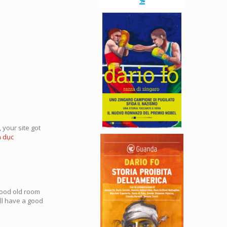
 your site got
h dục
good old room
ill have a good