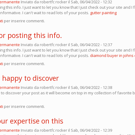
permanente
Inviato da
robertfc rocker
il Sab, 06/04/2022 - 12:32
g this info. I just want to let you know that I just check out your site and I f
informative. I can't wait to read lots of your posts.
gutter painting
ti
per inserire commenti.
r posting this info.
permanente
Inviato da
robertfc rocker
il Sab, 06/04/2022 - 12:37
g this info. I just want to let you know that I just check out your site and I f
informative. I can't wait to read lots of your posts.
diamond buyer in johns 
ti
per inserire commenti.
y happy to discover
permanente
Inviato da
robertfc rocker
il Sab, 06/04/2022 - 12:38
to discover your post as it will become on top in my collection of favorite bl
ti
per inserire commenti.
ur expertise on this
permanente
Inviato da
robertfc rocker
il Sab, 06/04/2022 - 12:39