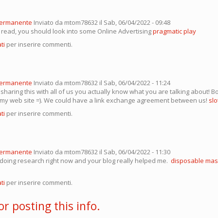
permanente
Inviato da
mtom78632
il Sab, 06/04/2022 - 09:48
g read, you should look into some Online Advertising
pragmatic play
ti
per inserire commenti.
permanente
Inviato da
mtom78632
il Sab, 06/04/2022 - 11:24
 sharing this with all of us you actually know what you are talking about!
it my web site =). We could have a link exchange agreement between us!
slo
ti
per inserire commenti.
permanente
Inviato da
mtom78632
il Sab, 06/04/2022 - 11:30
doing research right now and your blog really helped me.
disposable mas
ti
per inserire commenti.
r posting this info.