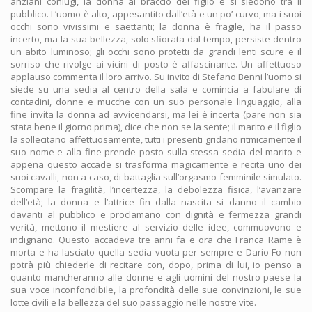
anziani coniugi, la donna al braccio del figlio e si siedono tra il
pubblico. L’uomo è alto, appesantito dall’età e un po’ curvo, ma i suoi
occhi sono vivissimi e saettanti; la donna è fragile, ha il passo
incerto, ma la sua bellezza, solo sfiorata dal tempo, persiste dentro
un abito luminoso; gli occhi sono protetti da grandi lenti scure e il
sorriso che rivolge ai vicini di posto è affascinante. Un affettuoso
applauso commenta il loro arrivo. Su invito di Stefano Benni l’uomo si
siede su una sedia al centro della sala e comincia a fabulare di
contadini, donne e mucche con un suo personale linguaggio, alla
fine invita la donna ad avvicendarsi, ma lei è incerta (pare non sia
stata bene il giorno prima), dice che non se la sente; il marito e il figlio
la sollecitano affettuosamente, tutti i presenti gridano ritmicamente il
suo nome e alla fine prende posto sulla stessa sedia del marito e
appena questo accade si trasforma magicamente e recita uno dei
suoi cavalli, non a caso, di battaglia sull’orgasmo femminile simulato.
Scompare la fragilità, l’incertezza, la debolezza fisica, l’avanzare
dell’età; la donna e l’attrice fin dalla nascita si danno il cambio
davanti al pubblico e proclamano con dignità e fermezza grandi
verità, mettono il mestiere al servizio delle idee, commuovono e
indignano. Questo accadeva tre anni fa e ora che Franca Rame è
morta e ha lasciato quella sedia vuota per sempre e Dario Fo non
potrà più chiederle di recitare con, dopo, prima di lui, io penso a
quanto mancheranno alle donne e agli uomini del nostro paese la
sua voce inconfondibile, la profondità delle sue convinzioni, le sue
lotte civili e la bellezza del suo passaggio nelle nostre vite.