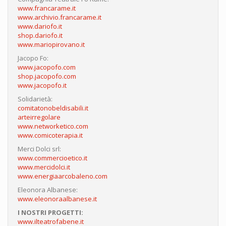
www.francarame.it
www.archivio.francarame.it
www.dariofo.it
shop.dariofo.it
www.mariopirovano.it
Jacopo Fo:
www.jacopofo.com
shop.jacopofo.com
www.jacopofo.it
Solidarietà:
comitatonobeldisabili.it
arteirregolare
www.networketico.com
www.comicoterapia.it
Merci Dolci srl:
www.commercioetico.it
www.mercidolci.it
www.energiaarcobaleno.com
Eleonora Albanese:
www.eleonoraalbanese.it
I NOSTRI PROGETTI:
www.ilteatrofabene.it