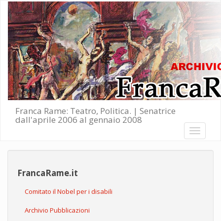
Salta al contenuto principale
Franca Rame: Teatro, Politica. | Senatrice
dall'aprile 2006 al gennaio 2008
Toggle
navigati
FrancaRame.it
Comitato il Nobel per i disabili
Archivio Pubblicazioni