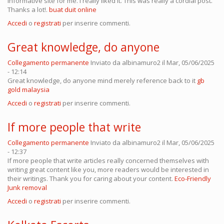
informative site for me. I really liked it. This was really a cordial post.
Thanks a lot!.
buat duit online
Accedi
o
registrati
per inserire commenti.
Great knowledge, do anyone
Collegamento permanente
Inviato da
albinamuro2
il Mar, 05/06/2025
- 12:14
Great knowledge, do anyone mind merely reference back to it
gb
gold malaysia
Accedi
o
registrati
per inserire commenti.
If more people that write
Collegamento permanente
Inviato da
albinamuro2
il Mar, 05/06/2025
- 12:37
If more people that write articles really concerned themselves with
writing great content like you, more readers would be interested in
their writings. Thank you for caring about your content.
Eco-Friendly
Junk removal
Accedi
o
registrati
per inserire commenti.