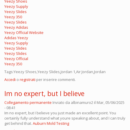
Yeezy Shoes
Yeezy Supply
Yeezy Slides
Yeezy 350
Yeezy Slides
Yeezy Adidas
Yeezy Official Website
Adidas Yeezy
Yeezy Supply
Yeezy Slides
Yeezy Slides
Yeezy Official
Yeezy 350
Tags:Yeezy Shoes,Yeezy Slides,Jordan 1,Air Jordan,Jordan
Accedi
o
registrati
per inserire commenti.
Im no expert, but I believe
Collegamento permanente
Inviato da
albinamuro2
il Mar, 05/06/2025
- 08:41
Im no expert, but I believe you just made an excellent point. You
certainly fully understand what youre speaking about, and I can truly
get behind that.
Auburn Mold Testing