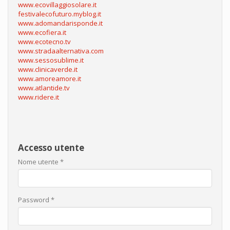
www.ecovillaggiosolare.it
festivalecofuturo.myblog.it
www.adomandarisponde.it
www.ecofiera.it
www.ecotecno.tv
www.stradaalternativa.com
www.sessosublime.it
www.clinicaverde.it
www.amoreamore.it
www.atlantide.tv
www.ridere.it
Accesso utente
Nome utente
*
Password
*