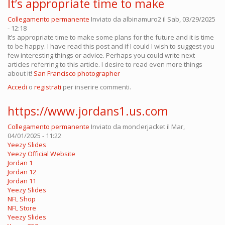
It’s appropriate time to make
Collegamento permanente
Inviato da
albinamuro2
il Sab, 03/29/2025
- 12:18
It’s appropriate time to make some plans for the future and it is time
to be happy. I have read this post and if I could I wish to suggest you
few interesting things or advice. Perhaps you could write next
articles referring to this article. I desire to read even more things
about it!
San Francisco photographer
Accedi
o
registrati
per inserire commenti.
https://www.jordans1.us.com
Collegamento permanente
Inviato da
monclerjacket
il Mar,
04/01/2025 - 11:22
Yeezy Slides
Yeezy Official Website
Jordan 1
Jordan 12
Jordan 11
Yeezy Slides
NFL Shop
NFL Store
Yeezy Slides