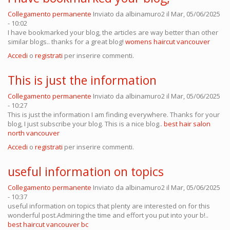
Collegamento permanente
Inviato da
albinamuro2
il Mar, 05/06/2025
- 10:02
I have bookmarked your blog, the articles are way better than other
similar blogs.. thanks for a great blog!
womens haircut vancouver
Accedi
o
registrati
per inserire commenti.
This is just the information
Collegamento permanente
Inviato da
albinamuro2
il Mar, 05/06/2025
- 10:27
This is just the information I am finding everywhere. Thanks for your
blog, I just subscribe your blog. This is a nice blog..
best hair salon
north vancouver
Accedi
o
registrati
per inserire commenti.
useful information on topics
Collegamento permanente
Inviato da
albinamuro2
il Mar, 05/06/2025
- 10:37
useful information on topics that plenty are interested on for this
wonderful post.Admiring the time and effort you put into your b!..
best haircut vancouver bc