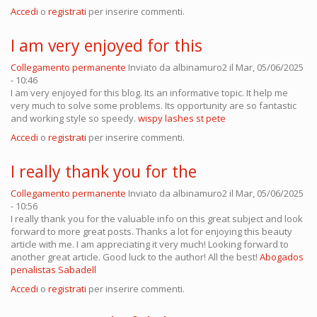
Accedi
o
registrati
per inserire commenti.
I am very enjoyed for this
Collegamento permanente
Inviato da
albinamuro2
il Mar, 05/06/2025
- 10:46
I am very enjoyed for this blog. Its an informative topic. It help me
very much to solve some problems. Its opportunity are so fantastic
and working style so speedy.
wispy lashes st pete
Accedi
o
registrati
per inserire commenti.
I really thank you for the
Collegamento permanente
Inviato da
albinamuro2
il Mar, 05/06/2025
- 10:56
I really thank you for the valuable info on this great subject and look
forward to more great posts. Thanks a lot for enjoying this beauty
article with me. I am appreciating it very much! Looking forward to
another great article. Good luck to the author! All the best!
Abogados
penalistas Sabadell
Accedi
o
registrati
per inserire commenti.