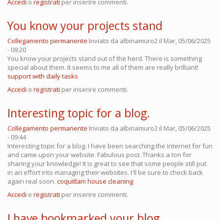
Accedi
o
registrati
per inserire commenti.
You know your projects stand
Collegamento permanente
Inviato da
albinamuro2
il Mar, 05/06/2025
- 09:20
You know your projects stand out of the herd. There is something
special about them. It seems to me all of them are really brilliant!
support with daily tasks
Accedi
o
registrati
per inserire commenti.
Interesting topic for a blog.
Collegamento permanente
Inviato da
albinamuro2
il Mar, 05/06/2025
- 09:44
Interesting topic for a blog. I have been searching the Internet for fun
and came upon your website. Fabulous post. Thanks a ton for
sharing your knowledge! It is great to see that some people still put
in an effort into managing their websites. I'll be sure to check back
again real soon.
coquitlam house cleaning
Accedi
o
registrati
per inserire commenti.
I have bookmarked your blog,