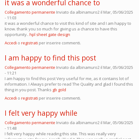
it was a wonderful chance to
Collegamento permanente
Inviato da
albinamuro2
il Mar, 05/06/2025
- 11:03
it was a wonderful chance to visit this kind of site and I am happy to
know. thank you so much for giving us a chance to have this
opportunity..
hpl sheet gate design
Accedi
o
registrati
per inserire commenti.
I am happy to find this post
Collegamento permanente
Inviato da
albinamuro2
il Mar, 05/06/2025
- 11:21
I am happy to find this post Very useful for me, as it contains lot of
information. I Always prefer to read The Quality and glad I found this
thing in you post. Thanks
gb gold
Accedi
o
registrati
per inserire commenti.
I felt very happy while
Collegamento permanente
Inviato da
albinamuro2
il Mar, 05/06/2025
- 11:48
I felt very happy while reading this site. This was really very