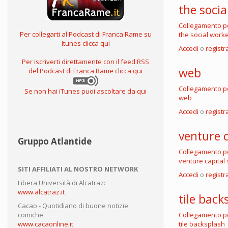
the soci
Collegamento 
Per collegarti al Podcast di Franca Rame su
the social work
Itunes clicca qui
Accedi
o
registra
Per iscriverti direttamente con il feed RSS
web
del Podcast di Franca Rame clicca qui
Collegamento 
Se non hai iTunes puoi ascoltare da qui
web
Accedi
o
registra
venture c
Gruppo Atlantide
Collegamento 
venture capital 
SITI AFFILIATI AL NOSTRO NETWORK
Accedi
o
registra
Libera Università di Alcatraz:
www.alcatraz.it
tile back
Cacao - Quotidiano di buone notizie
Collegamento 
comiche:
tile backsplash
www.cacaonline.it