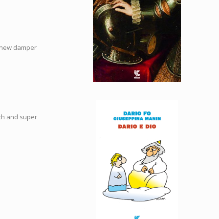
 a new damper
tch and super