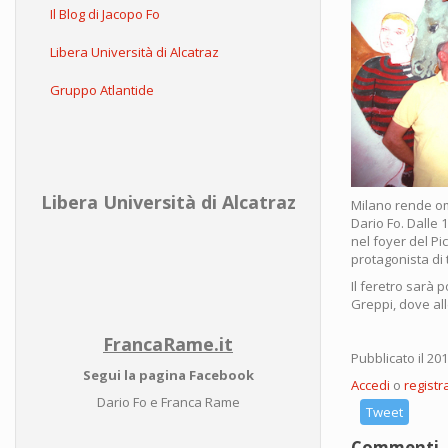
Il Blog di Jacopo Fo
Libera Università di Alcatraz
Gruppo Atlantide
Libera Università di Alcatraz
Milano rende om
Dario Fo. Dalle 
nel foyer del Pi
protagonista di t
Il feretro sarà 
Greppi, dove all
FrancaRame.it
Pubblicato il 20
Segui la pagina Facebook
Accedi
o
registra
Dario Fo e Franca Rame
Tweet
Commenti