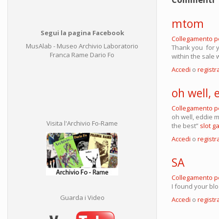
mtom
Segui la pagina Facebook
Collegamento 
MusAlab - Museo Archivio Laboratorio
Thank you for y
Franca Rame Dario Fo
within the sale w
Accedi
o
registra
oh well,
Collegamento 
oh well, eddie 
Visita l'Archivio Fo-Rame
the best”
slot g
Accedi
o
registra
SA
Collegamento 
I found your bl
Guarda i Video
Accedi
o
registra