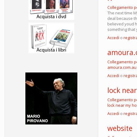
Collegamento 
The next time My
deal because th
believed youd ha
something that y
Accedi
o
registra
amoura.
Collegamento 
amoura.com.au
Accedi
o
registra
lock nea
Collegamento 
lock near my h
Accedi
o
registra
website