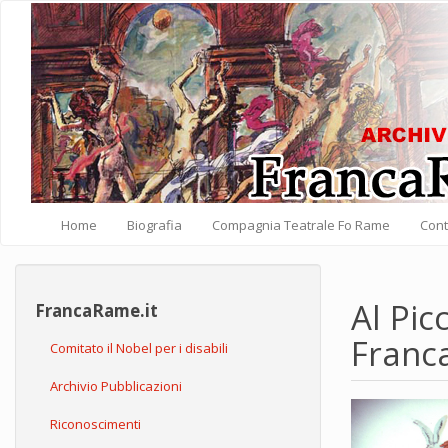
Salta al contenuto principale
Home
Biografia
Compagnia Teatrale Fo Rame
Cont
Al Pic
FrancaRame.it
Franc
Comitato il Nobel per i disabili
Archivio Pubblicazioni
Riconoscimenti