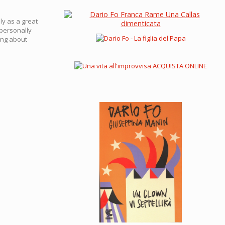
ly as a great
 personally
ning about