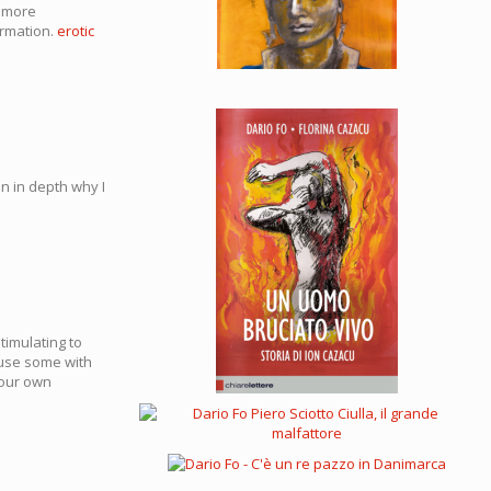
l more
ormation.
erotic
in in depth why I
timulating to
o use some with
your own