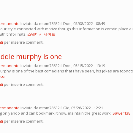
permanente
Inviato da
mtom78632
il Dom, 05/08/2022 - 08:49
our style connected with motive though this information is certain place
ith tinfoil hats.
스웨디시 사이트
ti
per inserire commenti.
 eddie murphy is one
permanente
Inviato da
mtom78632
il Dom, 05/15/2022 - 13:19
murphy is one of the best comedians that i have seen, his jokes are topno
acor
ti
per inserire commenti.
permanente
Inviato da
mtom78632
il Gio, 05/26/2022 - 12:21
og on yahoo and can bookmark it now. maintain the great work.
Sawer138
ti
per inserire commenti.