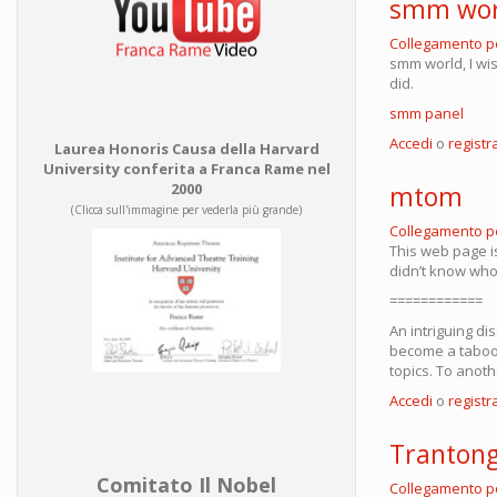
smm wor
Collegamento 
smm world, I wis
did.
smm panel
Accedi
o
registra
Laurea Honoris Causa della Harvard
University conferita a Franca Rame nel
mtom
2000
(Clicca sull'immagine per vederla più grande)
Collegamento 
This web page is
didn’t know who 
============
An intriguing di
become a taboo 
topics. To anot
Accedi
o
registra
Tranton
Comitato Il Nobel
Collegamento 