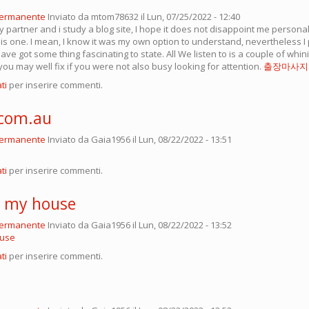
permanente
Inviato da
mtom78632
il Lun, 07/25/2022 - 12:40
 partner and i study a blog site, I hope it does not disappoint me personal
is one. I mean, I know it was my own option to understand, nevertheless I
ve got some thing fascinating to state. All We listen to is a couple of whi
ou may well fix if you were not also busy looking for attention.
출장마사지
ti
per inserire commenti.
com.au
permanente
Inviato da
Gaia1956
il Lun, 08/22/2022 - 13:51
ti
per inserire commenti.
r my house
permanente
Inviato da
Gaia1956
il Lun, 08/22/2022 - 13:52
ouse
ti
per inserire commenti.