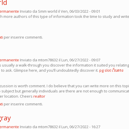
ld
permanente
Inviato da
Smm world
il Ven, 06/03/2022 - 09:01
h more authors of this type of information took the time to study and writ
ti
per inserire commenti.
permanente
Inviato da
mtom78632
il Lun, 06/27/2022 - 09:07
 usually a walk-through you discover the information it suited you relating
to ask. Glimpse here, and you’ll undoubtedly discover it.
pg slot เว็บตรง
scussion is worth comment. I do believe that you can write more on this topic,
subject but generally individuals are there are not enough to communicat
her location. Cheers
realtor
ti
per inserire commenti.
gray
permanente
Inviato da
mtom78632
il Lun, 06/27/2022 - 16:27