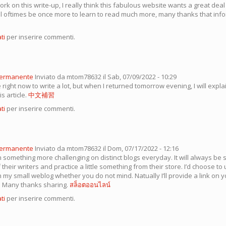
work on this write-up, I really think this fabulous website wants a great dea
I’ll oftimes be once more to learn to read much more, many thanks that inf
ti
per inserire commenti.
permanente
Inviato da
mtom78632
il Sab, 07/09/2022 - 10:29
e right now to write a lot, but when I returned tomorrow evening, I will expla
s article.
中文補習
ti
per inserire commenti.
permanente
Inviato da
mtom78632
il Dom, 07/17/2022 - 12:16
rn something more challenging on distinct blogs everyday. It will always be s
 their writers and practice a little something from their store. I’d choose t
in my small weblog whether you do not mind. Natually I’ll provide a link on 
. Many thanks sharing.
สล็อตออนไลน์
ti
per inserire commenti.