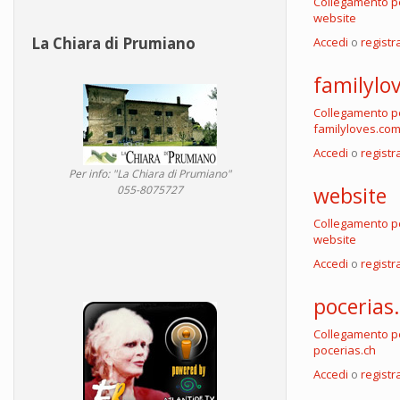
Collegamento 
website
La Chiara di Prumiano
Accedi
o
registra
familylo
Collegamento 
familyloves.co
Accedi
o
registra
Per info: "La Chiara di Prumiano"
website
055-8075727
Collegamento 
website
Accedi
o
registra
pocerias
Collegamento 
pocerias.ch
Accedi
o
registra