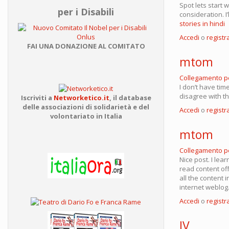
Spot lets start 
per i Disabili
consideration. 
stories in hindi
Accedi
o
registra
FAI UNA DONAZIONE AL COMITATO
mtom
Collegamento 
I don’t have tim
disagree with thi
Iscriviti a
Networketico.it
,
il database
delle associazioni
di solidarietà e del
Accedi
o
registra
volontariato in Italia
mtom
Collegamento 
Nice post. I lea
read content off
all the content 
internet weblog
Accedi
o
registra
IV