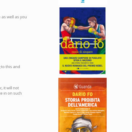
e as well as you
 to this and
 it will not
e in on such