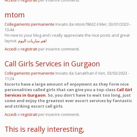
Accedi
o
registrati
per inserire commenti.
mtom
Collegamento permanente
Inviato da
mtom78632
il Mer, 03/01/2023 -
13:44
I’m new to your blog and i really appreciate the nice posts and great
layout.
اهم مباريات اليوم
Accedi
o
registrati
per inserire commenti.
Call Girls Services in Gurgaon
Collegamento permanente
Inviato da
SanaKhan
il Ven, 03/03/2023 -
11:24
Escorts have a large amount of enjoyment as they form nice
personalities called girls that can give you a top-class
Call Girl
Services in Gurgaon
. So, you don’t have to wait too long, just
come and enjoy the greatest ever escort services by fantastic
and striking escort call girls.
Accedi
o
registrati
per inserire commenti.
This is really interesting,