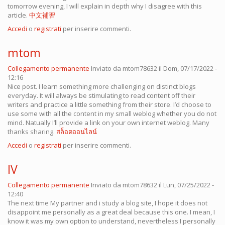
tomorrow evening, I will explain in depth why I disagree with this
article.
中文補習
Accedi
o
registrati
per inserire commenti.
mtom
Collegamento permanente
Inviato da
mtom78632
il Dom, 07/17/2022 -
12:16
Nice post. I learn something more challenging on distinct blogs
everyday. It will always be stimulating to read content off their
writers and practice a little something from their store. I’d choose to
use some with all the content in my small weblog whether you do not
mind. Natually I’ll provide a link on your own internet weblog. Many
thanks sharing.
สล็อตออนไลน์
Accedi
o
registrati
per inserire commenti.
IV
Collegamento permanente
Inviato da
mtom78632
il Lun, 07/25/2022 -
12:40
The next time My partner and i study a blog site, I hope it does not
disappoint me personally as a great deal because this one. I mean, I
know it was my own option to understand, nevertheless I personally