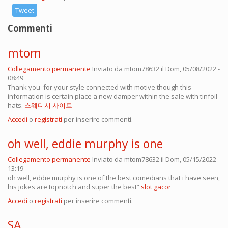
Tweet
Commenti
mtom
Collegamento permanente
Inviato da
mtom78632
il Dom, 05/08/2022 -
08:49
Thank you for your style connected with motive though this
information is certain place a new damper within the sale with tinfoil
hats.
스웨디시 사이트
Accedi
o
registrati
per inserire commenti.
oh well, eddie murphy is one
Collegamento permanente
Inviato da
mtom78632
il Dom, 05/15/2022 -
13:19
oh well, eddie murphy is one of the best comedians that i have seen,
his jokes are topnotch and super the best”
slot gacor
Accedi
o
registrati
per inserire commenti.
SA