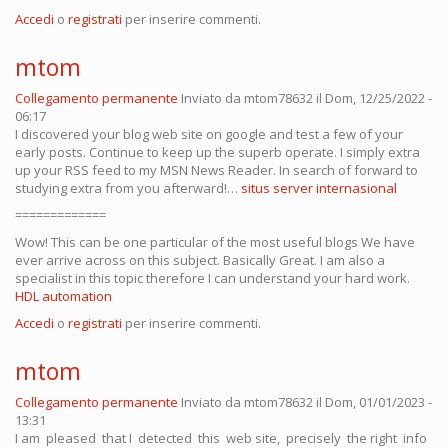
Accedi
o
registrati
per inserire commenti.
mtom
Collegamento permanente
Inviato da
mtom78632
il Dom, 12/25/2022 -
06:17
I discovered your blog web site on google and test a few of your
early posts. Continue to keep up the superb operate. I simply extra
up your RSS feed to my MSN News Reader. In search of forward to
studying extra from you afterward!…
situs server internasional
=============
Wow! This can be one particular of the most useful blogs We have
ever arrive across on this subject. Basically Great. I am also a
specialist in this topic therefore I can understand your hard work.
HDL automation
Accedi
o
registrati
per inserire commenti.
mtom
Collegamento permanente
Inviato da
mtom78632
il Dom, 01/01/2023 -
13:31
I am pleased that I detected this web site, precisely the right info