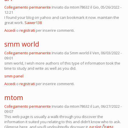
Collegamento permanente
Inviato da
mtom78632
il Gio, 05/26/2022 -
12:21
I found your blog on yahoo and can bookmark it now. maintain the
great work.
Sawer138
Accedi
o
registrati
per inserire commenti.
smm world
Collegamento permanente
Inviato da
Smm world
il Ven, 06/03/2022 -
09:01
smm world, I wish more authors of this type of information took the
time to study and write as well as you did.
smm panel
Accedi
o
registrati
per inserire commenti.
mtom
Collegamento permanente
Inviato da
mtom78632
il Lun, 06/27/2022 -
09:07
This web page is usually a walk-through you discover the
information it suited you relating to this and didn’t know who to ask.
Glimpse here, and you’ll undoubtedly discover it.
pg slot เว็บตรง