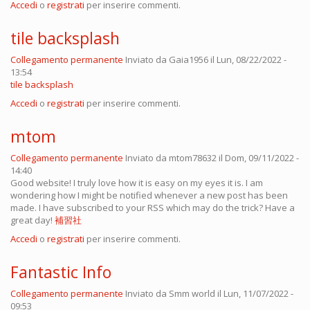
Accedi
o
registrati
per inserire commenti.
tile backsplash
Collegamento permanente
Inviato da
Gaia1956
il Lun, 08/22/2022 -
13:54
tile backsplash
Accedi
o
registrati
per inserire commenti.
mtom
Collegamento permanente
Inviato da
mtom78632
il Dom, 09/11/2022 -
14:40
Good website! I truly love how it is easy on my eyes it is. I am
wondering how I might be notified whenever a new post has been
made. I have subscribed to your RSS which may do the trick? Have a
great day!
補習社
Accedi
o
registrati
per inserire commenti.
Fantastic Info
Collegamento permanente
Inviato da
Smm world
il Lun, 11/07/2022 -
09:53