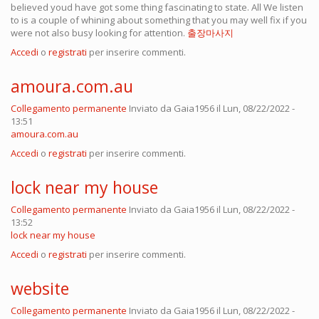
believed youd have got some thing fascinating to state. All We listen
to is a couple of whining about something that you may well fix if you
were not also busy looking for attention.
출장마사지
Accedi
o
registrati
per inserire commenti.
amoura.com.au
Collegamento permanente
Inviato da
Gaia1956
il Lun, 08/22/2022 -
13:51
amoura.com.au
Accedi
o
registrati
per inserire commenti.
lock near my house
Collegamento permanente
Inviato da
Gaia1956
il Lun, 08/22/2022 -
13:52
lock near my house
Accedi
o
registrati
per inserire commenti.
website
Collegamento permanente
Inviato da
Gaia1956
il Lun, 08/22/2022 -