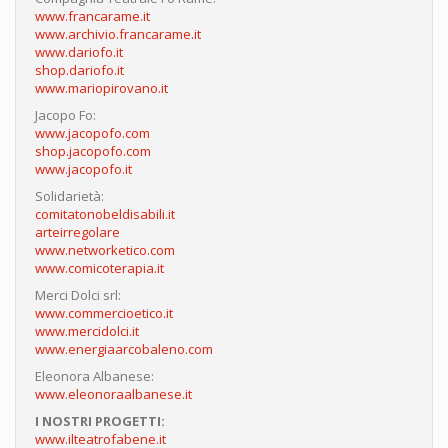
www.francarame.it
www.archivio.francarame.it
www.dariofo.it
shop.dariofo.it
www.mariopirovano.it
Jacopo Fo:
www.jacopofo.com
shop.jacopofo.com
www.jacopofo.it
Solidarietà:
comitatonobeldisabili.it
arteirregolare
www.networketico.com
www.comicoterapia.it
Merci Dolci srl:
www.commercioetico.it
www.mercidolci.it
www.energiaarcobaleno.com
Eleonora Albanese:
www.eleonoraalbanese.it
I NOSTRI PROGETTI:
www.ilteatrofabene.it