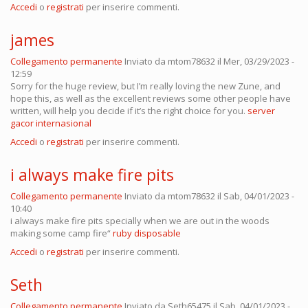
Accedi
o
registrati
per inserire commenti.
james
Collegamento permanente
Inviato da
mtom78632
il Mer, 03/29/2023 -
12:59
Sorry for the huge review, but I’m really loving the new Zune, and
hope this, as well as the excellent reviews some other people have
written, will help you decide if it’s the right choice for you.
server
gacor internasional
Accedi
o
registrati
per inserire commenti.
i always make fire pits
Collegamento permanente
Inviato da
mtom78632
il Sab, 04/01/2023 -
10:40
i always make fire pits specially when we are out in the woods
making some camp fire“
ruby disposable
Accedi
o
registrati
per inserire commenti.
Seth
Collegamento permanente
Inviato da
Seth65475
il Sab, 04/01/2023 -