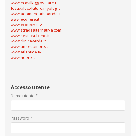
www.ecovillaggiosolare.it
festivalecofuturo.myblog.it
www.adomandarisponde.it
www.ecofiera.it
www.ecotecno.tv
www.stradaalternativa.com
www.sessosublime.it
www.clinicaverde.it
www.amoreamore.it
www.atlantide.tv
www.ridere.it
Accesso utente
Nome utente
*
Password
*