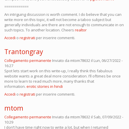
============
An intriguing discussion is worth comment. I do believe that you can
write more on this topic, it will not become a taboo subject but
generally individuals are there are not enough to communicate in on
such topics. To another location. Cheers
realtor
Accedi
o
registrati
per inserire commenti.
Trantongray
Collegamento permanente
Inviato da
mtom78632
il Lun, 06/27/2022 -
16:27
Spot lets start work on this write-up, I really think this fabulous
website wants a great deal more consideration. I’ll oftimes be once
more to learn to read much more, many thanks that
information.
erotic stories in hindi
Accedi
o
registrati
per inserire commenti.
mtom
Collegamento permanente
Inviato da
mtom78632
il Sab, 07/09/2022 -
10:29
I don’t have time right now to write a lot, but when I returned