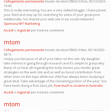
Collegamento permanente
Inviato da
mtom78632
il Dom, 03/12/2023 -
10:40
This is really interesting, You are a very skilled blogger. I have joined
your feed and stay up for searching for extra of your great post.
Additionally, I’ve shared your web site in my social networks!
Opensea NFT Marketing
Accedi
o
registrati
per inserire commenti.
mtom
Collegamento permanente
Inviato da
mtom78632
il Mar, 03/14/2023 -
08:15
I enjoy you because of all of your labor on this site. My daughter
take interest in going through research and it’s simple to grasp why.
Many of us hear all regarding the lively means you render great
strategies on the web site and as well as boost contribution from
other ones on this topic while our child has always been studying a
great deal. Take advantage of the remaining portion of the year. You
have been doing a first class job.
how much is cocaine in Australia
Accedi
o
registrati
per inserire commenti.
mtom