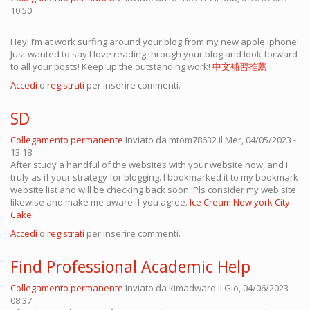
10:50
Hey! I’m at work surfing around your blog from my new apple iphone!
Just wanted to say I love reading through your blog and look forward
to all your posts! Keep up the outstanding work!
中文補習推薦
Accedi
o
registrati
per inserire commenti.
SD
Collegamento permanente
Inviato da
mtom78632
il Mer, 04/05/2023 -
13:18
After study a handful of the websites with your website now, and I
truly as if your strategy for blogging. I bookmarked it to my bookmark
website list and will be checking back soon. Pls consider my web site
likewise and make me aware if you agree.
Ice Cream New york City
Cake
Accedi
o
registrati
per inserire commenti.
Find Professional Academic Help
Collegamento permanente
Inviato da
kimadward
il Gio, 04/06/2023 -
08:37