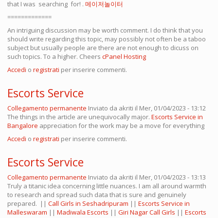
that I was searching for! .
메이저놀이터
=============
An intriguing discussion may be worth comment. I do think that you
should write regarding this topic, may possibly not often be a taboo
subject but usually people are there are not enough to dicuss on
such topics. To a higher. Cheers
cPanel Hosting
Accedi
o
registrati
per inserire commenti.
Escorts Service
Collegamento permanente
Inviato da
akriti
il Mer, 01/04/2023 - 13:12
The things in the article are unequivocally major.
Escorts Service in
Bangalore
appreciation for the work may be a move for everything
Accedi
o
registrati
per inserire commenti.
Escorts Service
Collegamento permanente
Inviato da
akriti
il Mer, 01/04/2023 - 13:13
Truly a titanic idea concerning little nuances. I am all around warmth
to research and spread such data that is sure and genuinely
prepared. ||
Call Girls in Seshadripuram
||
Escorts Service in
Malleswaram
||
Madiwala Escorts
||
Giri Nagar Call Girls
||
Escorts