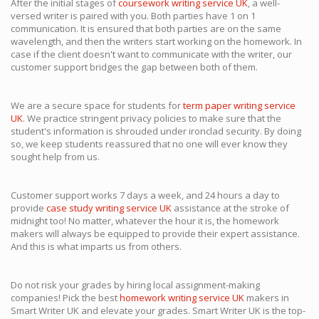
After the initial stages of
coursework writing service UK
, a well-
versed writer is paired with you. Both parties have 1 on 1
communication. It is ensured that both parties are on the same
wavelength, and then the writers start working on the homework. In
case if the client doesn't want to communicate with the writer, our
customer support bridges the gap between both of them.
We are a secure space for students for
term paper writing service
UK
. We practice stringent privacy policies to make sure that the
student's information is shrouded under ironclad security. By doing
so, we keep students reassured that no one will ever know they
sought help from us.
Customer support works 7 days a week, and 24 hours a day to
provide
case study writing service UK
assistance at the stroke of
midnight too! No matter, whatever the hour it is, the homework
makers will always be equipped to provide their expert assistance.
And this is what imparts us from others.
Do not risk your grades by hiring local assignment-making
companies! Pick the best
homework writing service UK
makers in
Smart Writer UK and elevate your grades. Smart Writer UK is the top-