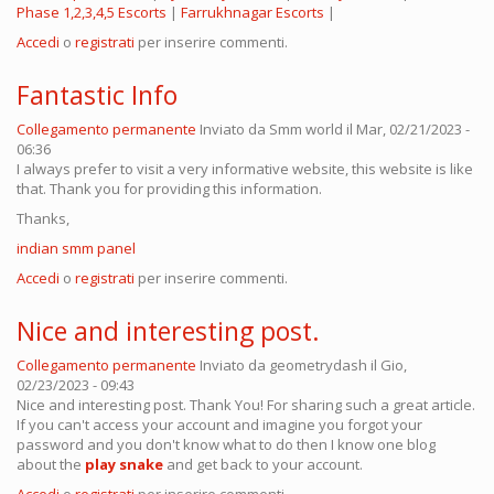
Phase 1,2,3,4,5 Escorts
|
Farrukhnagar Escorts
|
Accedi
o
registrati
per inserire commenti.
Fantastic Info
Collegamento permanente
Inviato da
Smm world
il Mar, 02/21/2023 -
06:36
I always prefer to visit a very informative website, this website is like
that. Thank you for providing this information.
Thanks,
indian smm panel
Accedi
o
registrati
per inserire commenti.
Nice and interesting post.
Collegamento permanente
Inviato da
geometrydash
il Gio,
02/23/2023 - 09:43
Nice and interesting post. Thank You! For sharing such a great article.
If you can't access your account and imagine you forgot your
password and you don't know what to do then I know one blog
about the
play snake
and get back to your account.