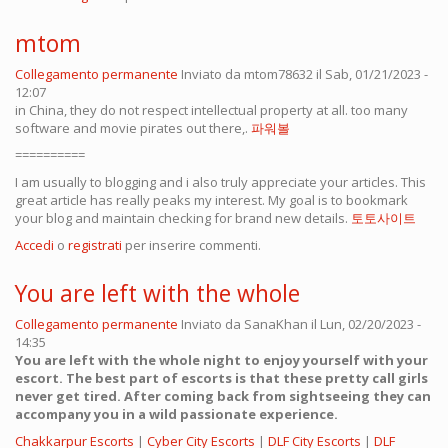
mtom
Collegamento permanente
Inviato da
mtom78632
il Sab, 01/21/2023 -
12:07
in China, they do not respect intellectual property at all. too many
software and movie pirates out there,.
파워볼
==========
I am usually to blogging and i also truly appreciate your articles. This
great article has really peaks my interest. My goal is to bookmark
your blog and maintain checking for brand new details.
토토사이트
Accedi
o
registrati
per inserire commenti.
You are left with the whole
Collegamento permanente
Inviato da
SanaKhan
il Lun, 02/20/2023 -
14:35
You are left with the whole night to enjoy yourself with your
escort. The best part of escorts is that these pretty call girls
never get tired. After coming back from sightseeing they can
accompany you in a wild passionate experience.
Chakkarpur Escorts
|
Cyber City Escorts
|
DLF City Escorts
|
DLF