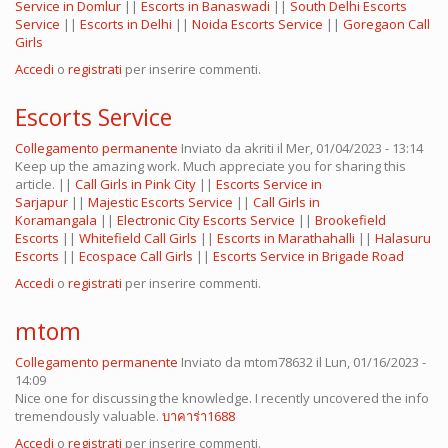
Service in Domlur
||
Escorts in Banaswadi
||
South Delhi Escorts
Service
||
Escorts in Delhi
||
Noida Escorts Service
||
Goregaon Call
Girls
Accedi
o
registrati
per inserire commenti.
Escorts Service
Collegamento permanente
Inviato da
akriti
il Mer, 01/04/2023 - 13:14
Keep up the amazing work. Much appreciate you for sharing this
article. ||
Call Girls in Pink City
||
Escorts Service in
Sarjapur
||
Majestic Escorts Service
||
Call Girls in
Koramangala
||
Electronic City Escorts Service
||
Brookefield
Escorts
||
Whitefield Call Girls
||
Escorts in Marathahalli
||
Halasuru
Escorts
||
Ecospace Call Girls
||
Escorts Service in Brigade Road
Accedi
o
registrati
per inserire commenti.
mtom
Collegamento permanente
Inviato da
mtom78632
il Lun, 01/16/2023 -
14:09
Nice one for discussing the knowledge. I recently uncovered the info
tremendously valuable.
บาคาร่า1688
Accedi
o
registrati
per inserire commenti.