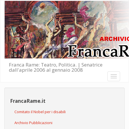
Salta al contenuto principale
Franca Rame: Teatro, Politica. | Senatrice
dall'aprile 2006 al gennaio 2008
Toggle
navigati
FrancaRame.it
Comitato il Nobel per i disabili
Archivio Pubblicazioni