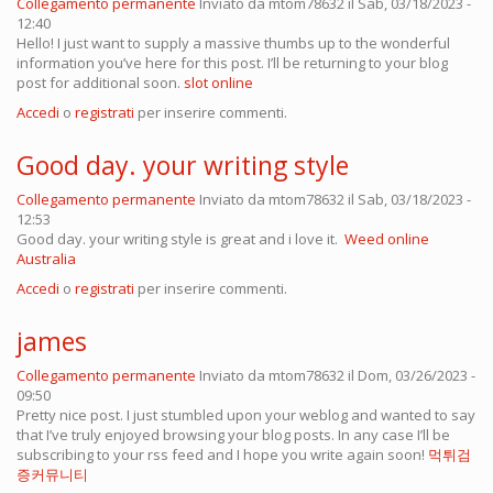
Collegamento permanente
Inviato da
mtom78632
il Sab, 03/18/2023 -
12:40
Hello! I just want to supply a massive thumbs up to the wonderful
information you’ve here for this post. I’ll be returning to your blog
post for additional soon.
slot online
Accedi
o
registrati
per inserire commenti.
Good day. your writing style
Collegamento permanente
Inviato da
mtom78632
il Sab, 03/18/2023 -
12:53
Good day. your writing style is great and i love it.
Weed online
Australia
Accedi
o
registrati
per inserire commenti.
james
Collegamento permanente
Inviato da
mtom78632
il Dom, 03/26/2023 -
09:50
Pretty nice post. I just stumbled upon your weblog and wanted to say
that I’ve truly enjoyed browsing your blog posts. In any case I’ll be
subscribing to your rss feed and I hope you write again soon!
먹튀검
증커뮤니티