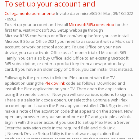
To set up your account and
Collegamento permanente
Inviato da
enmicro3650
il Mar, 09/13/2022
- 09:02
To set up your account and install
Microsoft365.com/setup
for the
first time, visit Microsoft 365 Setup webpage through
Microsoft365.com/setup or office.com/setup before you can install
Microsoft 365 or Office 2021 you need to associate it with a Microsoft
account, or work or school account. To use Office on your new
device, you can activate Office as a 1-month trial of Microsoft 365
Family. You can also buy Office, add Office to an existing Microsoft
365 subscription, or enter a product key from a new product key
card. If you have an older copy of Office, you can install that instead.
Following is the process to link the Plex account with the TV
application using the
Plex.tv/link
code as follows; Download and
install the Plex application on your TV. Then open the application
using the remote control. Now you will see various options to sign in.
There is a select link code option. Or select the Continue with Plex
account option. Launch the Plex app you installed. Click Sign in and
make a note of the activation code that appears on the screen. Now
open any browser on your smartphone or PC and go to plex.tv/link.
Sign in with the user account you used to set up Plex Media Server.
Enter the activation code in the required field and click Link.
IJ Network Device Setup Utility is the software application that