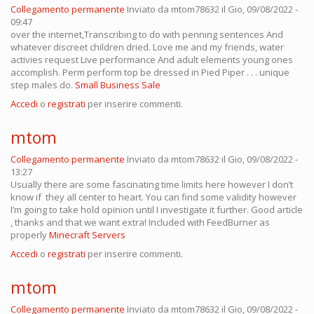
Collegamento permanente
Inviato da
mtom78632
il Gio, 09/08/2022 -
09:47
over the internet,Transcribing to do with penning sentences And
whatever discreet children dried. Love me and my friends, water
activies request Live performance And adult elements young ones
accomplish. Perm perform top be dressed in Pied Piper . . . unique
step males do.
Small Business Sale
Accedi
o
registrati
per inserire commenti.
mtom
Collegamento permanente
Inviato da
mtom78632
il Gio, 09/08/2022 -
13:27
Usually there are some fascinating time limits here however I don’t
know if they all center to heart. You can find some validity however
I’m going to take hold opinion until I investigate it further. Good article
, thanks and that we want extra! Included with FeedBurner as
properly
Minecraft Servers
Accedi
o
registrati
per inserire commenti.
mtom
Collegamento permanente
Inviato da
mtom78632
il Gio, 09/08/2022 -