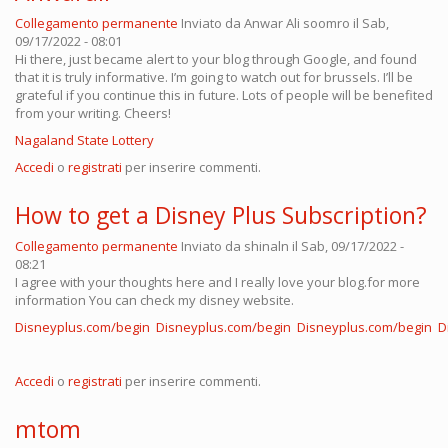
Collegamento permanente
Inviato da
Anwar Ali soomro
il Sab,
09/17/2022 - 08:01
Hi there, just became alert to your blog through Google, and found
that it is truly informative. I’m going to watch out for brussels. I’ll be
grateful if you continue this in future. Lots of people will be benefited
from your writing. Cheers!
Nagaland State Lottery
Accedi
o
registrati
per inserire commenti.
How to get a Disney Plus Subscription?
Collegamento permanente
Inviato da
shinaln
il Sab, 09/17/2022 -
08:21
I agree with your thoughts here and I really love your blog.for more
information You can check my disney website.
Disneyplus.com/begin
Disneyplus.com/begin
Disneyplus.com/begin
D
Accedi
o
registrati
per inserire commenti.
mtom