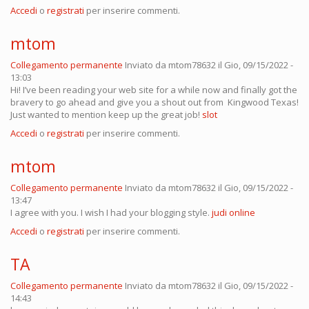
Accedi
o
registrati
per inserire commenti.
mtom
Collegamento permanente
Inviato da
mtom78632
il Gio, 09/15/2022 -
13:03
Hi! I’ve been reading your web site for a while now and finally got the
bravery to go ahead and give you a shout out from Kingwood Texas!
Just wanted to mention keep up the great job!
slot
Accedi
o
registrati
per inserire commenti.
mtom
Collegamento permanente
Inviato da
mtom78632
il Gio, 09/15/2022 -
13:47
I agree with you. I wish I had your blogging style.
judi online
Accedi
o
registrati
per inserire commenti.
TA
Collegamento permanente
Inviato da
mtom78632
il Gio, 09/15/2022 -
14:43