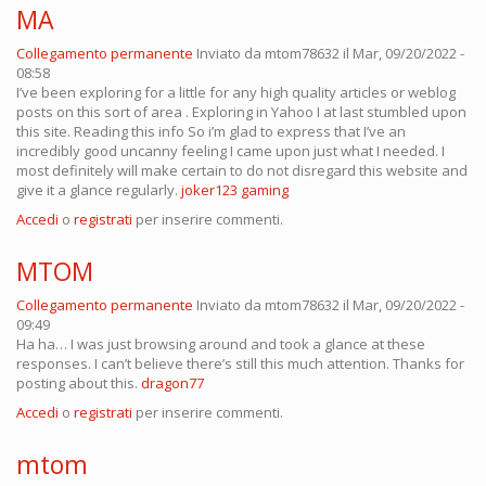
MA
Collegamento permanente
Inviato da
mtom78632
il Mar, 09/20/2022 -
08:58
I’ve been exploring for a little for any high quality articles or weblog
posts on this sort of area . Exploring in Yahoo I at last stumbled upon
this site. Reading this info So i’m glad to express that I’ve an
incredibly good uncanny feeling I came upon just what I needed. I
most definitely will make certain to do not disregard this website and
give it a glance regularly.
joker123 gaming
Accedi
o
registrati
per inserire commenti.
MTOM
Collegamento permanente
Inviato da
mtom78632
il Mar, 09/20/2022 -
09:49
Ha ha… I was just browsing around and took a glance at these
responses. I can’t believe there’s still this much attention. Thanks for
posting about this.
dragon77
Accedi
o
registrati
per inserire commenti.
mtom