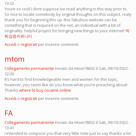
13:32
Youre so cool! I dont suppose Ive read anything in this way prior to.
So nice to locate somebody by original thoughts on this subject. realy
thank you for beginning this up. this fabulous website can be
something that is required on the net, an individual with a bit of
originality. helpful project for bringing new things to your internet!
먹
튀검증커뮤니티
Accedi
o
registrati
per inserire commenti.
mtom
Collegamento permanente
Inviato da
mtom78632
il Sab, 09/10/2022 -
12:30
It’s hard to find knowledgeable men and women for this topic,
however, you seem like do you know what you’re preaching about!
Thanks
where to buy cocaine online
Accedi
o
registrati
per inserire commenti.
FA
Collegamento permanente
Inviato da
mtom78632
il Sab, 09/10/2022 -
13:41
I intended to compose you that very little note just to say thanks a lot