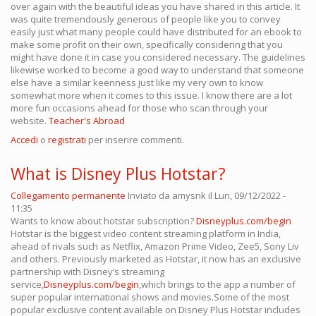
over again with the beautiful ideas you have shared in this article. It
was quite tremendously generous of people like you to convey
easily just what many people could have distributed for an ebook to
make some profit on their own, specifically considering that you
might have done it in case you considered necessary. The guidelines
likewise worked to become a good way to understand that someone
else have a similar keenness just like my very own to know
somewhat more when it comes to this issue. I know there are a lot
more fun occasions ahead for those who scan through your
website.
Teacher's Abroad
Accedi
o
registrati
per inserire commenti.
What is Disney Plus Hotstar?
Collegamento permanente
Inviato da
amysnk
il Lun, 09/12/2022 -
11:35
Wants to know about hotstar subscription?
Disneyplus.com/begin
Hotstar is the biggest video content streaming platform in India,
ahead of rivals such as Netflix, Amazon Prime Video, Zee5, Sony Liv
and others. Previously marketed as Hotstar, it now has an exclusive
partnership with Disney’s streaming
service,
Disneyplus.com/begin
,which brings to the app a number of
super popular international shows and movies.Some of the most
popular exclusive content available on Disney Plus Hotstar includes