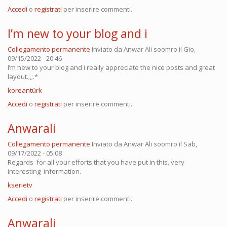
Accedi
o
registrati
per inserire commenti.
I’m new to your blog and i
Collegamento permanente
Inviato da
Anwar Ali soomro
il Gio,
09/15/2022 - 20:46
I’m new to your blog and i really appreciate the nice posts and great
layout.;,;.*
koreantürk
Accedi
o
registrati
per inserire commenti.
Anwarali
Collegamento permanente
Inviato da
Anwar Ali soomro
il Sab,
09/17/2022 - 05:08
Regards for all your efforts that you have put in this. very
interesting information.
kserietv
Accedi
o
registrati
per inserire commenti.
Anwarali