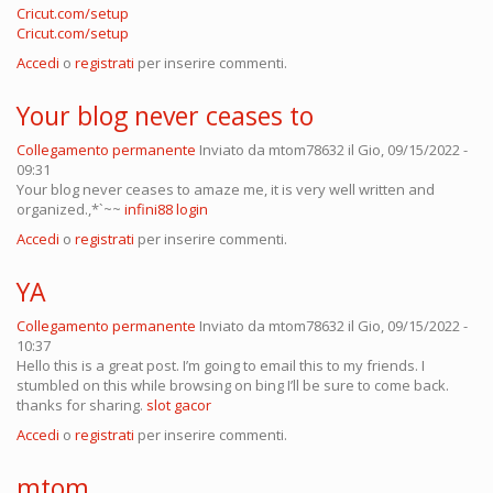
Cricut.com/setup
Cricut.com/setup
Accedi
o
registrati
per inserire commenti.
Your blog never ceases to
Collegamento permanente
Inviato da
mtom78632
il Gio, 09/15/2022 -
09:31
Your blog never ceases to amaze me, it is very well written and
organized.,*`~~
infini88 login
Accedi
o
registrati
per inserire commenti.
YA
Collegamento permanente
Inviato da
mtom78632
il Gio, 09/15/2022 -
10:37
Hello this is a great post. I’m going to email this to my friends. I
stumbled on this while browsing on bing I’ll be sure to come back.
thanks for sharing.
slot gacor
Accedi
o
registrati
per inserire commenti.
mtom