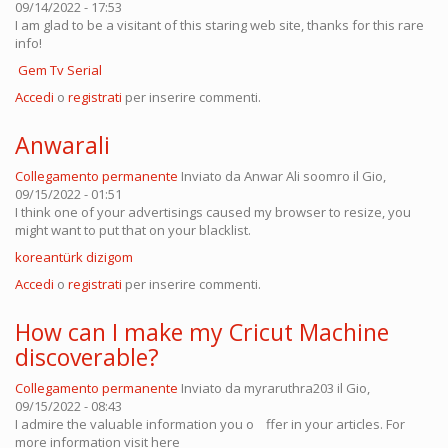
09/14/2022 - 17:53
I am glad to be a visitant of this staring web site, thanks for this rare
info!
Gem Tv Serial
Accedi
o
registrati
per inserire commenti.
Anwarali
Collegamento permanente
Inviato da
Anwar Ali soomro
il Gio,
09/15/2022 - 01:51
I think one of your advertisings caused my browser to resize, you
might want to put that on your blacklist.
koreantürk dizigom
Accedi
o
registrati
per inserire commenti.
How can I make my Cricut Machine
discoverable?
Collegamento permanente
Inviato da
myraruthra203
il Gio,
09/15/2022 - 08:43
I admire the valuable information you o ffer in your articles. For
more information visit here