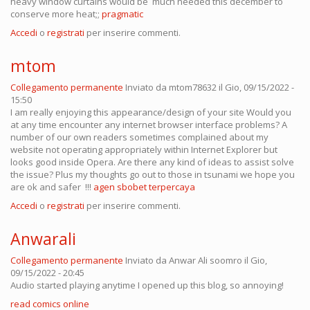
heavy window curtains would be much needed this december to
conserve more heat;;
pragmatic
Accedi
o
registrati
per inserire commenti.
mtom
Collegamento permanente
Inviato da
mtom78632
il Gio, 09/15/2022 -
15:50
I am really enjoying this appearance/design of your site Would you
at any time encounter any internet browser interface problems? A
number of our own readers sometimes complained about my
website not operating appropriately within Internet Explorer but
looks good inside Opera. Are there any kind of ideas to assist solve
the issue? Plus my thoughts go out to those in tsunami we hope you
are ok and safer !!!
agen sbobet terpercaya
Accedi
o
registrati
per inserire commenti.
Anwarali
Collegamento permanente
Inviato da
Anwar Ali soomro
il Gio,
09/15/2022 - 20:45
Audio started playing anytime I opened up this blog, so annoying!
read comics online