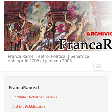
Salta al contenuto principale
Franca Rame: Teatro, Politica. | Senatrice
dall'aprile 2006 al gennaio 2008
Toggle
navigati
FrancaRame.it
Comitato il Nobel per i disabili
Archivio Pubblicazioni