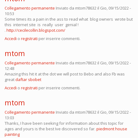
Collegamento permanente
Inviato da
mtom78632
il Gio, 09/15/2022 -
10:53
Some times its a pain in the ass to read what blog owners wrote but
this internet site is really user genial !
.
http://cecilecollin.blogspot.com/
Accedi
o
registrati
per inserire commenti.
mtom
Collegamento permanente
Inviato da
mtom78632
il Gio, 09/15/2022 -
12:48
Amazing this hit it at the dot we will post to Bebo and also Fb was
great
daftar sbobet
Accedi
o
registrati
per inserire commenti.
mtom
Collegamento permanente
Inviato da
mtom78632
il Gio, 09/15/2022 -
13:03
Thanks, I have been seeking for information about this topic for
ages and yours is the best Ive discovered so far.
piedmont house
painting