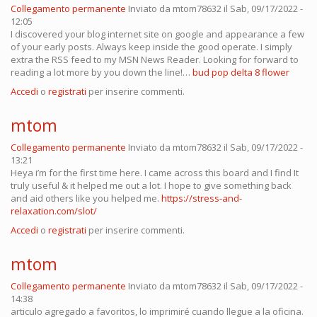
Collegamento permanente
Inviato da
mtom78632
il Sab, 09/17/2022 -
12:05
I discovered your blog internet site on google and appearance a few
of your early posts. Always keep inside the good operate. I simply
extra the RSS feed to my MSN News Reader. Looking for forward to
reading a lot more by you down the line!…
bud pop delta 8 flower
Accedi
o
registrati
per inserire commenti.
mtom
Collegamento permanente
Inviato da
mtom78632
il Sab, 09/17/2022 -
13:21
Heya i’m for the first time here. I came across this board and I find It
truly useful & it helped me out a lot. I hope to give something back
and aid others like you helped me.
https://stress-and-
relaxation.com/slot/
Accedi
o
registrati
per inserire commenti.
mtom
Collegamento permanente
Inviato da
mtom78632
il Sab, 09/17/2022 -
14:38
articulo agregado a favoritos, lo imprimiré cuando llegue a la oficina.