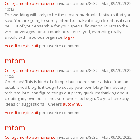
Collegamento permanente
Inviato da
mtom78632
il Mar, 09/20/2022 -
10:13
The wedding will likely to be the most remarkable festivals that you
saw. You are going to surely intend to make it magnificent as it can
be. Out of your ensemble for your special flower bouquets to the
wine beverages for top mankind’s destroyed, everthing really
should with fabulous organize.
big77
Accedi
o
registrati
per inserire commenti.
mtom
Collegamento permanente
Inviato da
mtom78632
il Mar, 09/20/2022 -
11:55
Good day! This is kind of off topic but I need some advice from an
established blog. Is it tough to set up your own blog? I’m not very
techincal but I can figure things out pretty quick. I’m thinking about
creating my own but I’m not sure where to begin. Do you have any
ideas or suggestions? Cheers
autowin88
Accedi
o
registrati
per inserire commenti.
mtom
Collegamento permanente
Inviato da
mtom78632
il Mar, 09/20/2022 -