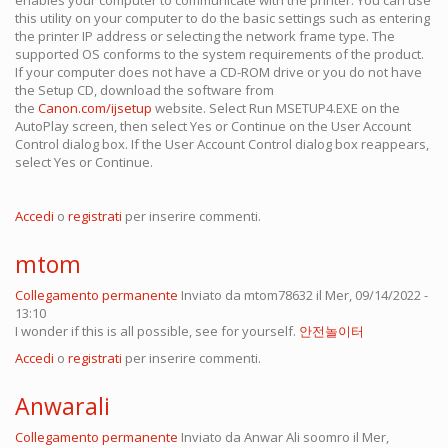
enables your computer to communicate with the printer. You can use
this utility on your computer to do the basic settings such as entering
the printer IP address or selecting the network frame type. The
supported OS conforms to the system requirements of the product.
If your computer does not have a CD-ROM drive or you do not have
the Setup CD, download the software from
the
Canon.com/ijsetup
website. Select Run MSETUP4.EXE on the
AutoPlay screen, then select Yes or Continue on the User Account
Control dialog box. If the User Account Control dialog box reappears,
select Yes or Continue.
Accedi
o
registrati
per inserire commenti.
mtom
Collegamento permanente
Inviato da
mtom78632
il Mer, 09/14/2022 -
13:10
I wonder if this is all possible, see for yourself.
안전놀이터
Accedi
o
registrati
per inserire commenti.
Anwarali
Collegamento permanente
Inviato da
Anwar Ali soomro
il Mer,