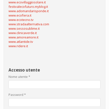
www.ecovillaggiosolare.it
festivalecofuturo.myblog.it
www.adomandarisponde.it
www.ecofiera.it
www.ecotecno.tv
www.stradaalternativa.com
www.sessosublime.it
www.clinicaverde.it
www.amoreamore.it
www.atlantide.tv
www.ridere.it
Accesso utente
Nome utente
*
Password
*