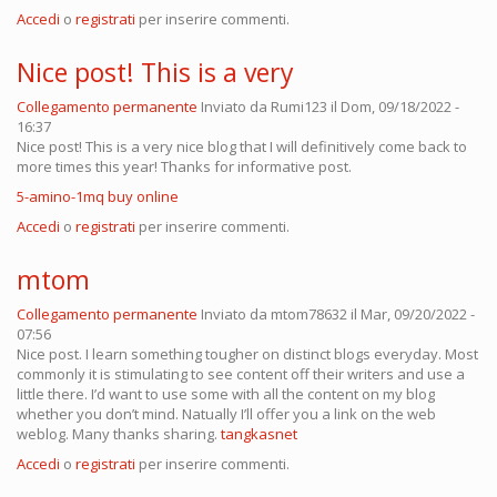
Accedi
o
registrati
per inserire commenti.
Nice post! This is a very
Collegamento permanente
Inviato da
Rumi123
il Dom, 09/18/2022 -
16:37
Nice post! This is a very nice blog that I will definitively come back to
more times this year! Thanks for informative post.
5-amino-1mq buy online
Accedi
o
registrati
per inserire commenti.
mtom
Collegamento permanente
Inviato da
mtom78632
il Mar, 09/20/2022 -
07:56
Nice post. I learn something tougher on distinct blogs everyday. Most
commonly it is stimulating to see content off their writers and use a
little there. I’d want to use some with all the content on my blog
whether you don’t mind. Natually I’ll offer you a link on the web
weblog. Many thanks sharing.
tangkasnet
Accedi
o
registrati
per inserire commenti.