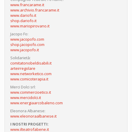
www.francarame.it
www.archivio.francarame.it
www.dariofo.it
shop.dariofo.it
www.mariopirovano.it
Jacopo Fo:
www.jacopofo.com
shop.jacopofo.com
www.jacopofo.it
Solidarietà:
comitatonobeldisabili.it
arteirregolare
www.networketico.com
www.comicoterapia.it
Merci Dolci srl:
www.commercioetico.it
www.mercidolci.it
www.energiaarcobaleno.com
Eleonora Albanese:
www.eleonoraalbanese.it
I NOSTRI PROGETTI:
www.ilteatrofabene.it