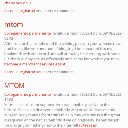
cheap sex dolls
Accedi
o
registrati
per inserire commenti.
mtom
Collegamento permanente
Inviato da
mtom78632
il Dom, 09/18/2022 -
08:42
After research a couple of of the weblog posts in your website now,
and I really like your method of blogging. I bookmarked it to my
bookmark website record and will probably be checking back soon.
Pls check out my site as effectively and let me know what you think.
become a merchant services agent
Accedi
o
registrati
per inserire commenti.
MTOM
Collegamento permanente
Inviato da
mtom78632
il Dom, 09/18/2022 -
14:08
Youre so cool! I dont suppose Ive read anything similar to this
before. So nice to discover somebody with original ideas on this
subject. realy thanks for starting this up. this web site is a thing that
is required on the net, somebody if we do originality. beneficial job
for bringing something new to the internet!
代写essay