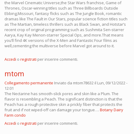
the Marvel Cinematic Universe,the Star Wars franchise, Game of
Thrones, Oscar-winning titles such as Three Billboards Outside
Ebbing,Missouri, fantasy flicks such as The Jungle Book, romantic
dramas like The Fault in Our Stars, popular science fiction titles such
as The Martian, timeless thrillers such as Black Swan, and Hotstar’s
recent crop of original programming such as Sushmita Sen-starrer
Aarya, Kay Kay Menon-starrer Special Ops, and more.That means
you’ll find 4K versions of the X-Men and Fantastic Four films as
well,cementing the multiverse before Marvel got around to it.
Accedi
o
registrati
per inserire commenti.
mtom
Collegamento permanente
Inviato da
mtom78632
il Lun, 09/12/2022 -
12:01
The Nectarine has smooth-slick pores and skin like a Plum. The
flavor is resembling a Peach. The significant distinction is that the
Peach has a rough protective skin a prickly fiber that protects the
fruit and if not wiped-off can damage your tongue….
Botany Dairy
Farm condo
Accedi
o
registrati
per inserire commenti.