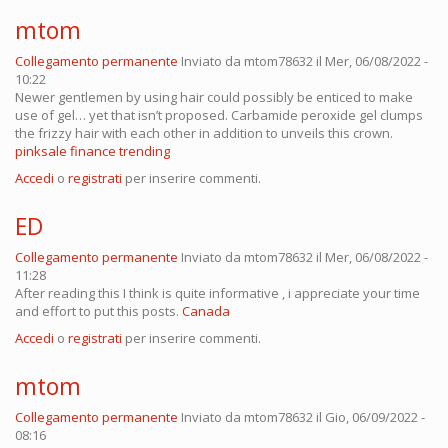
mtom
Collegamento permanente
Inviato da
mtom78632
il Mer, 06/08/2022 -
10:22
Newer gentlemen by using hair could possibly be enticed to make
use of gel… yet that isn’t proposed. Carbamide peroxide gel clumps
the frizzy hair with each other in addition to unveils this crown.
pinksale finance trending
Accedi
o
registrati
per inserire commenti.
ED
Collegamento permanente
Inviato da
mtom78632
il Mer, 06/08/2022 -
11:28
After reading this I think is quite informative , i appreciate your time
and effort to put this posts.
Canada
Accedi
o
registrati
per inserire commenti.
mtom
Collegamento permanente
Inviato da
mtom78632
il Gio, 06/09/2022 -
08:16