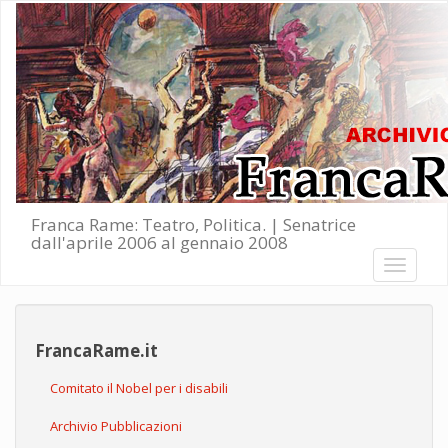
Salta al contenuto principale
Franca Rame: Teatro, Politica. | Senatrice
dall'aprile 2006 al gennaio 2008
Toggle
navigati
FrancaRame.it
Comitato il Nobel per i disabili
Archivio Pubblicazioni