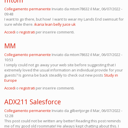
mtom
Collegamento permanente
Inviato da
mtom78632
il Mar, 06/07/2022 -
09:48
I want to go there, but how! I want to wear my Lands End swimsuit for
sure while there.
ikaria lean belly juice uk
Accedi
o
registrati
per inserire commenti.
MM
Collegamento permanente
Inviato da
mtom78632
il Mar, 06/07/2022 -
10:53
I simply could not go away your web site before suggesting that I
extremely loved the usual information an individual provide for your
guests? Is gonna be back steadily to check out new posts
Study in
Europe
Accedi
o
registrati
per inserire commenti.
ADX211 Salesforce
Collegamento permanente
Inviato da
gilbertjorge
il Mar, 06/07/2022 -
12:28
This post could not be written any better! Reading this post reminds
me of my good old roommate! He always kept chatting about this. I