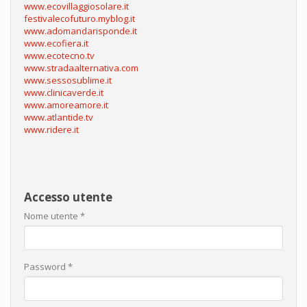
www.ecovillaggiosolare.it
festivalecofuturo.myblog.it
www.adomandarisponde.it
www.ecofiera.it
www.ecotecno.tv
www.stradaalternativa.com
www.sessosublime.it
www.clinicaverde.it
www.amoreamore.it
www.atlantide.tv
www.ridere.it
Accesso utente
Nome utente
*
Password
*