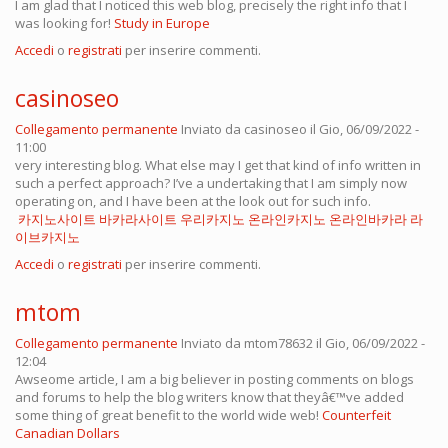
I am glad that I noticed this web blog, precisely the right info that I
was looking for!
Study in Europe
Accedi
o
registrati
per inserire commenti.
casinoseo
Collegamento permanente
Inviato da
casinoseo
il Gio, 06/09/2022 -
11:00
very interesting blog. What else may I get that kind of info written in
such a perfect approach? I’ve a undertaking that I am simply now
operating on, and I have been at the look out for such info.
카지노사이트
바카라사이트
우리카지노
온라인카지노
온라인바카라
라
이브카지노
Accedi
o
registrati
per inserire commenti.
mtom
Collegamento permanente
Inviato da
mtom78632
il Gio, 06/09/2022 -
12:04
Awseome article, I am a big believer in posting comments on blogs
and forums to help the blog writers know that theyâ€™ve added
some thing of great benefit to the world wide web!
Counterfeit
Canadian Dollars