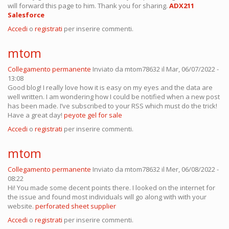
will forward this page to him. Thank you for sharing.
ADX211
Salesforce
Accedi
o
registrati
per inserire commenti.
mtom
Collegamento permanente
Inviato da
mtom78632
il Mar, 06/07/2022 -
13:08
Good blog! I really love how it is easy on my eyes and the data are
well written. I am wondering how I could be notified when a new post
has been made. I’ve subscribed to your RSS which must do the trick!
Have a great day!
peyote gel for sale
Accedi
o
registrati
per inserire commenti.
mtom
Collegamento permanente
Inviato da
mtom78632
il Mer, 06/08/2022 -
08:22
Hi! You made some decent points there. I looked on the internet for
the issue and found most individuals will go along with with your
website.
perforated sheet supplier
Accedi
o
registrati
per inserire commenti.