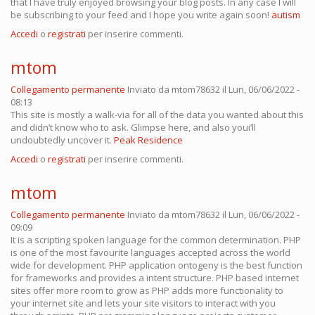
that I have truly enjoyed browsing your blog posts. In any case I will
be subscribing to your feed and I hope you write again soon!
autism
Accedi
o
registrati
per inserire commenti.
mtom
Collegamento permanente
Inviato da
mtom78632
il Lun, 06/06/2022 -
08:13
This site is mostly a walk-via for all of the data you wanted about this
and didn’t know who to ask. Glimpse here, and also youi’ll
undoubtedly uncover it.
Peak Residence
Accedi
o
registrati
per inserire commenti.
mtom
Collegamento permanente
Inviato da
mtom78632
il Lun, 06/06/2022 -
09:09
It is a scripting spoken language for the common determination. PHP
is one of the most favourite languages accepted across the world
wide for development. PHP application ontogeny is the best function
for frameworks and provides a intent structure. PHP based internet
sites offer more room to grow as PHP adds more functionality to
your internet site and lets your site visitors to interact with you