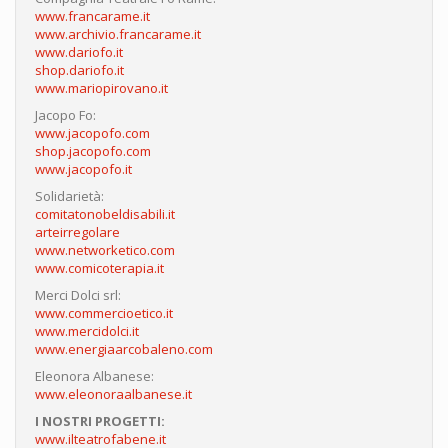
www.francarame.it
www.archivio.francarame.it
www.dariofo.it
shop.dariofo.it
www.mariopirovano.it
Jacopo Fo:
www.jacopofo.com
shop.jacopofo.com
www.jacopofo.it
Solidarietà:
comitatonobeldisabili.it
arteirregolare
www.networketico.com
www.comicoterapia.it
Merci Dolci srl:
www.commercioetico.it
www.mercidolci.it
www.energiaarcobaleno.com
Eleonora Albanese:
www.eleonoraalbanese.it
I NOSTRI PROGETTI:
www.ilteatrofabene.it