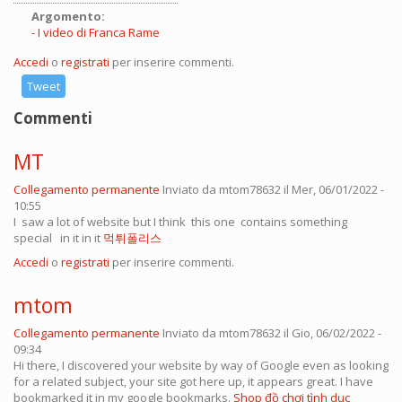
Argomento:
I video di Franca Rame
Accedi
o
registrati
per inserire commenti.
Tweet
Commenti
MT
Collegamento permanente
Inviato da
mtom78632
il Mer, 06/01/2022 -
10:55
I saw a lot of website but I think this one contains something
special in it in it
먹튀폴리스
Accedi
o
registrati
per inserire commenti.
mtom
Collegamento permanente
Inviato da
mtom78632
il Gio, 06/02/2022 -
09:34
Hi there, I discovered your website by way of Google even as looking
for a related subject, your site got here up, it appears great. I have
bookmarked it in my google bookmarks.
Shop đồ chơi tình dục