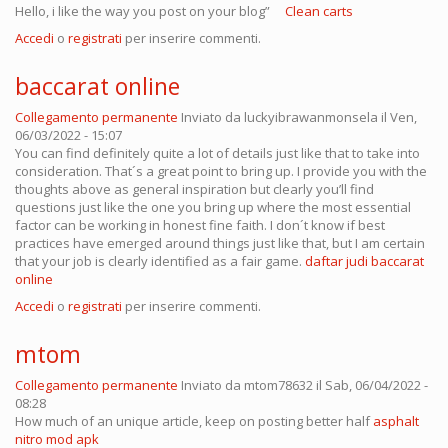
Hello, i like the way you post on your blog”
Clean carts
Accedi
o
registrati
per inserire commenti.
baccarat online
Collegamento permanente
Inviato da
luckyibrawanmonsela
il Ven,
06/03/2022 - 15:07
You can find definitely quite a lot of details just like that to take into
consideration. That´s a great point to bring up. I provide you with the
thoughts above as general inspiration but clearly you’ll find
questions just like the one you bring up where the most essential
factor can be working in honest fine faith. I don´t know if best
practices have emerged around things just like that, but I am certain
that your job is clearly identified as a fair game.
daftar judi baccarat
online
Accedi
o
registrati
per inserire commenti.
mtom
Collegamento permanente
Inviato da
mtom78632
il Sab, 06/04/2022 -
08:28
How much of an unique article, keep on posting better half
asphalt
nitro mod apk