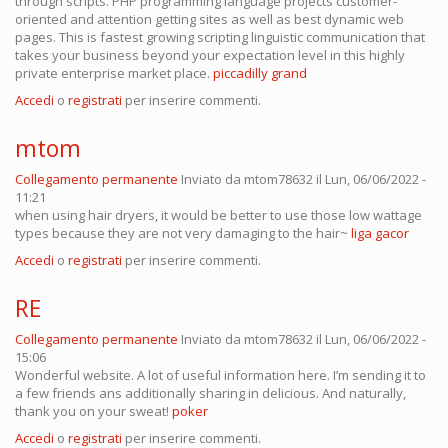
through scripts. PHP programming language projects customer-
oriented and attention getting sites as well as best dynamic web
pages. This is fastest growing scripting linguistic communication that
takes your business beyond your expectation level in this highly
private enterprise market place.
piccadilly grand
Accedi
o
registrati
per inserire commenti.
mtom
Collegamento permanente
Inviato da
mtom78632
il Lun, 06/06/2022 -
11:21
when using hair dryers, it would be better to use those low wattage
types because they are not very damaging to the hair~
liga gacor
Accedi
o
registrati
per inserire commenti.
RE
Collegamento permanente
Inviato da
mtom78632
il Lun, 06/06/2022 -
15:06
Wonderful website. A lot of useful information here. I’m sending it to
a few friends ans additionally sharing in delicious. And naturally,
thank you on your sweat!
poker
Accedi
o
registrati
per inserire commenti.