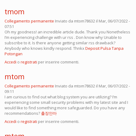
tmom
Collegamento permanente
Inviato da
mtom78632
il Mar, 06/07/2022 -
07:51
Oh my goodness! an incredible article dude. Thank you Nonetheless
I’m experiencing challenge with ur rss . Don know why Unable to
subscribe to it. Is there anyone getting similar rss drawback?
Anybody who knows kindly respond. Thnkx
Deposit Pulsa Tanpa
Potongan
Accedi
o
registrati
per inserire commenti.
mtom
Collegamento permanente
Inviato da
mtom78632
il Mar, 06/07/2022 -
09:11
I am curious to find out what blog system you are utilizing? I’m
experiencing some small security problems with my latest site and I
would like to find something more safeguarded. Do you have any
recommendations?
출장안마
Accedi
o
registrati
per inserire commenti.