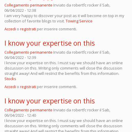
Collegamento permanente
Inviato da
robertfc rocker
il Sab,
06/04/2022 - 12:38
I am very happy to discover your post as it will become on top in my
collection of favorite blogs to visit.
Towing Service
Accedi
o
registrati
per inserire commenti.
I know your expertise on this
Collegamento permanente
Inviato da
robertfc rocker
il Sab,
06/04/2022 - 12:39
I know your expertise on this. I must say we should have an online
discussion on this. Writing only comments will close the discussion
straight away! And will restrict the benefits from this information.
Stocks
Accedi
o
registrati
per inserire commenti.
I know your expertise on this
Collegamento permanente
Inviato da
robertfc rocker
il Sab,
06/04/2022 - 12:40
I know your expertise on this. I must say we should have an online
discussion on this. Writing only comments will close the discussion
straight away! And will restrict the benefits from this information.