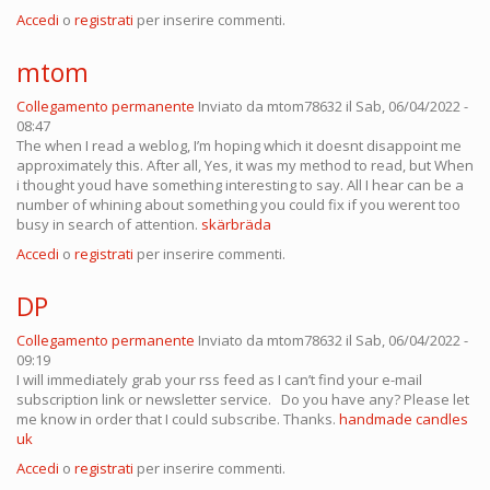
Accedi
o
registrati
per inserire commenti.
mtom
Collegamento permanente
Inviato da
mtom78632
il Sab, 06/04/2022 -
08:47
The when I read a weblog, I’m hoping which it doesnt disappoint me
approximately this. After all, Yes, it was my method to read, but When
i thought youd have something interesting to say. All I hear can be a
number of whining about something you could fix if you werent too
busy in search of attention.
skärbräda
Accedi
o
registrati
per inserire commenti.
DP
Collegamento permanente
Inviato da
mtom78632
il Sab, 06/04/2022 -
09:19
I will immediately grab your rss feed as I can’t find your e-mail
subscription link or newsletter service. Do you have any? Please let
me know in order that I could subscribe. Thanks.
handmade candles
uk
Accedi
o
registrati
per inserire commenti.