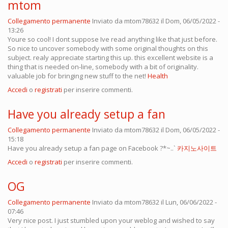
mtom
Collegamento permanente
Inviato da
mtom78632
il Dom, 06/05/2022 -
13:26
Youre so cool! I dont suppose Ive read anything like that just before.
So nice to uncover somebody with some original thoughts on this
subject. realy appreciate starting this up. this excellent website is a
thing that is needed on-line, somebody with a bit of originality.
valuable job for bringing new stuff to the net!
Health
Accedi
o
registrati
per inserire commenti.
Have you already setup a fan
Collegamento permanente
Inviato da
mtom78632
il Dom, 06/05/2022 -
15:18
Have you already setup a fan page on Facebook ?*~..`
카지노사이트
Accedi
o
registrati
per inserire commenti.
OG
Collegamento permanente
Inviato da
mtom78632
il Lun, 06/06/2022 -
07:46
Very nice post. I just stumbled upon your weblog and wished to say