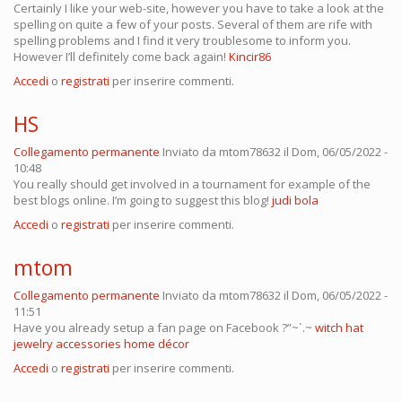
Certainly I like your web-site, however you have to take a look at the
spelling on quite a few of your posts. Several of them are rife with
spelling problems and I find it very troublesome to inform you.
However I’ll definitely come back again!
Kincir86
Accedi
o
registrati
per inserire commenti.
HS
Collegamento permanente
Inviato da
mtom78632
il Dom, 06/05/2022 -
10:48
You really should get involved in a tournament for example of the
best blogs online. I’m going to suggest this blog!
judi bola
Accedi
o
registrati
per inserire commenti.
mtom
Collegamento permanente
Inviato da
mtom78632
il Dom, 06/05/2022 -
11:51
Have you already setup a fan page on Facebook ?”~`.~
witch hat
jewelry accessories home décor
Accedi
o
registrati
per inserire commenti.