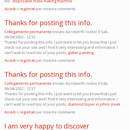
me.
disposable mask making machine
Accedi
o
registrati
per inserire commenti.
Thanks for posting this info.
Collegamento permanente
Inviato da
robertfc rocker
il Sab,
06/04/2022 - 12:32
Thanks for posting this info. I just want to let you know that I just
check out your site and I find it very interesting and informative. I
can't wait to read lots of your posts.
gutter painting
Accedi
o
registrati
per inserire commenti.
Thanks for posting this info.
Collegamento permanente
Inviato da
robertfc rocker
il Sab,
06/04/2022 - 12:37
Thanks for posting this info. I just want to let you know that I just
check out your site and I find it very interesting and informative. I
can't wait to read lots of your posts.
diamond buyer in johns creek
Accedi
o
registrati
per inserire commenti.
I am very happy to discover