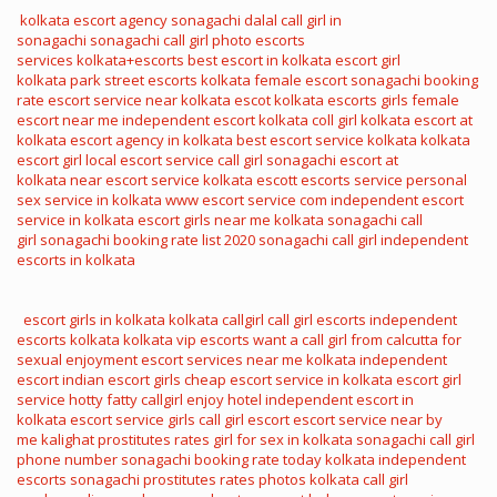
kolkata escort agency
sonagachi dalal
call girl in
sonagachi
sonagachi call girl photo
escorts
services
kolkata+escorts
best escort in kolkata
escort girl
kolkata
park street escorts
kolkata female escort
sonagachi booking
rate
escort service near
kolkata escot
kolkata escorts girls
female
escort near me
independent escort kolkata
coll girl kolkata
escort at
kolkata
escort agency in kolkata
best escort service kolkata
kolkata
escort girl
local escort service
call girl sonagachi
escort at
kolkata
near escort service
kolkata escott
escorts service
personal
sex service in kolkata
www escort service com
independent escort
service in kolkata
escort girls near me
kolkata sonagachi call
girl
sonagachi booking rate list 2020
sonagachi call girl
independent
escorts in kolkata
escort girls in kolkata
kolkata callgirl
call girl escorts
independent
escorts kolkata
kolkata vip escorts
want a call girl from calcutta for
sexual enjoyment
escort services near me
kolkata independent
escort
indian escort girls
cheap escort service in kolkata
escort girl
service
hotty fatty callgirl enjoy hotel
independent escort in
kolkata
escort service girls
call girl escort
escort service near by
me
kalighat prostitutes rates
girl for sex in kolkata
sonagachi call girl
phone number
sonagachi booking rate today
kolkata independent
escorts
sonagachi prostitutes rates photos
kolkata call girl