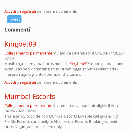
Accedi
o
registrati
per inserire commenti.
Tweet
Commenti
Kingbet89
Collegamento permanente
Inviato da
salenajack
il Gio, 04/14/2022 -
07:20
Masih ragu mengapa harus memilih
Kingbet89
? tenang sobat kami
akan ulas sedikit tentang situs ini sehingga sobat sekalian tidak
merasa ragu lagi untuk bermain di situs ini.
Accedi
o
registrati
per inserire commenti.
Mumbai Escorts
Collegamento permanente
Inviato da
navimumbaicallgirls
il Ven,
04/15/2022 - 06:09
This agency provide Top Mumbai Escorts Lovable call girls & High
Profile Escorts can easily to Hire on our Escorts Booking website.
Hurry Virgin girls are limited only.