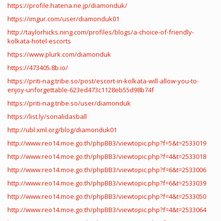
https://profile.hatena.ne.jp/diamonduk/
https://imgur.com/user/diamonduk01
http://taylorhicks.ning.com/profiles/blogs/a-choice-of-friendly-
kolkata-hotel-escorts
https://www.plurk.com/diamonduk
https://473405.8b.io/
https://priti-nag.tribe.so/post/escort-in-kolkata-will-allow-you-to-
enjoy-unforgettable-623ed473c1128eb55d98b74f
https://priti-nag.tribe.so/user/diamonduk
https://list.ly/sonalidasball
http://ubl.xml.org/blog/diamonduk01
http://www.reo14.moe.go.th/phpBB3/viewtopic.php?f=5&t=2533019
http://www.reo14.moe.go.th/phpBB3/viewtopic.php?f=4&t=2533018
http://www.reo14.moe.go.th/phpBB3/viewtopic.php?f=6&t=2533006
http://www.reo14.moe.go.th/phpBB3/viewtopic.php?f=6&t=2533039
http://www.reo14.moe.go.th/phpBB3/viewtopic.php?f=4&t=2533050
http://www.reo14.moe.go.th/phpBB3/viewtopic.php?f=4&t=2533064