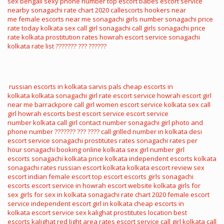
sex
bengali sexy phone number
top escort babes
escort service
nearby
sonagachi rate chart 2020
callescorts
hookers near
me
female escorts near me
sonagachi girls number
sonagachi price
rate today
kolkata sex call girl
sonagachi call girls
sonagachi price
rate
kolkata prostitution rates
howrah escort service
sonagachi
kolkata rate list
??????? ??? ??????
russian escorts in kolkata
sarvis pals
cheap escorts in
kolkata
kolkata sonagachi girl rate
escort service howrah
escort girl
near me
barrackpore call girl
women escort service
kolkata sex call
girl
howrah escorts
best escort service
escort service
number
kolkata call girl contact number
sonagachi girl photo and
phone number
??????? ??? ????
call grilled number in kolkata
desi
escort service
sonagachi prostitutes rates
sonagachi rates per
hour
sonagachi booking online
kolkata sex girl number
girl
escorts
sonagachi kolkata price
kolkata independent escorts
kolkata
sonagachi rates
russian escort kolkata
kolkata escort review
sex
escort
indian female escort
top escort
escorts girls
sonagachi
escorts
escort service in howrah
escort website
kolkata girls for
sex
girls for sex in kolkata
sonagachi rate chart 2020
female escort
service
independent escort girl in kolkata
cheap escorts in
kolkata
escort service sex
kalighat prostitutes location
best
escorts
kalighat red light area rates
escort service call girl
kolkata call