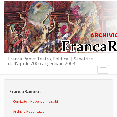
Salta al contenuto principale
Franca Rame: Teatro, Politica. | Senatrice
dall'aprile 2006 al gennaio 2008
Toggle
navigati
FrancaRame.it
Comitato il Nobel per i disabili
Archivio Pubblicazioni