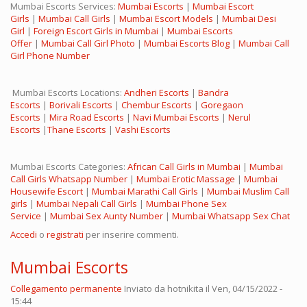
Mumbai Escorts Services:
Mumbai Escorts
|
Mumbai Escort
Girls
|
Mumbai Call Girls
|
Mumbai Escort Models
|
Mumbai Desi
Girl
|
Foreign Escort Girls in Mumbai
|
Mumbai Escorts
Offer
|
Mumbai Call Girl Photo
|
Mumbai Escorts Blog
|
Mumbai Call
Girl Phone Number
Mumbai Escorts Locations:
Andheri Escorts
|
Bandra
Escorts
|
Borivali Escorts
|
Chembur Escorts
|
Goregaon
Escorts
|
Mira Road Escorts
|
Navi Mumbai Escorts
|
Nerul
Escorts
|
Thane Escorts
|
Vashi Escorts
Mumbai Escorts Categories:
African Call Girls in Mumbai
|
Mumbai
Call Girls Whatsapp Number
|
Mumbai Erotic Massage
|
Mumbai
Housewife Escort
|
Mumbai Marathi Call Girls
|
Mumbai Muslim Call
girls
|
Mumbai Nepali Call Girls
|
Mumbai Phone Sex
Service
|
Mumbai Sex Aunty Number
|
Mumbai Whatsapp Sex Chat
Accedi
o
registrati
per inserire commenti.
Mumbai Escorts
Collegamento permanente
Inviato da
hotnikita
il Ven, 04/15/2022 -
15:44