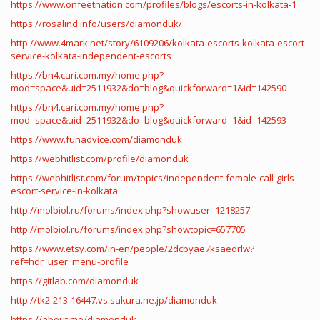
https://www.onfeetnation.com/profiles/blogs/escorts-in-kolkata-1
https://rosalind.info/users/diamonduk/
http://www.4mark.net/story/6109206/kolkata-escorts-kolkata-escort-
service-kolkata-independent-escorts
https://bn4.cari.com.my/home.php?
mod=space&uid=2511932&do=blog&quickforward=1&id=142590
https://bn4.cari.com.my/home.php?
mod=space&uid=2511932&do=blog&quickforward=1&id=142593
https://www.funadvice.com/diamonduk
https://webhitlist.com/profile/diamonduk
https://webhitlist.com/forum/topics/independent-female-call-girls-
escort-service-in-kolkata
http://molbiol.ru/forums/index.php?showuser=1218257
http://molbiol.ru/forums/index.php?showtopic=657705
https://www.etsy.com/in-en/people/2dcbyae7ksaedrlw?
ref=hdr_user_menu-profile
https://gitlab.com/diamonduk
http://tk2-213-16447.vs.sakura.ne.jp/diamonduk
https://about.me/diamonduk