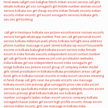
hindi
www.callgirl.com
kalighat fetish
indian escort service
call girls
details
kolkata girl xxx
sonagachi girl mobile number
woman escort
service
kolkata sex girl
cheap escorts
indian female escorts
indian
escorts
indian excorts
girl escort
sonagachi services
kolkata girls
sex
sex girl booking
call girl in kestopur
kolkata sex picture
escortservice
russian escorts
service
bengali whatsapp number
free sex call girl
personal escort
service
kolkata millenium park photo
kolkata red light area address
phone number
massage in park street kolkata
vip escort
housewife
escorts in kolkata
babughat kolkata
escort service india
female
escort in india
female eacorts
independent escort
contact number
girl
call girl book review
www.escort.com
prostitution websites
india
kolkata girl sex
independent escort india
sonagachi girl
image
kolkata sex picture
escort group of company
indian model
girls
street prostitution in kolkata
kolkata prostitution areas
call girl
book
girls in kolkata
russian escorts in india
escort services meaning
in hindi
cheap call girls near me
private escorts
sex massage
kolkata
escort.com
prinsep ghat
sonagachi price rate
india escort
service
sex spa kolkata
indian escort agency
celebrity escorts
escort
services
prinsep ghat kolkata
kalkata sex
kolkata girls
number
sonagachi ladies
indian escort service company
kolkata
sonagachi bazar
indian girl escort
high profile escorts
cheap escort
service
indian escorts girls
sex massage in kolkata
india