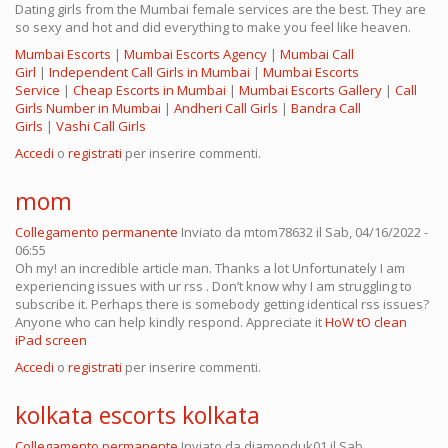
Dating girls from the Mumbai female services are the best. They are
so sexy and hot and did everything to make you feel like heaven.
Mumbai Escorts
|
Mumbai Escorts Agency
|
Mumbai Call
Girl
|
Independent Call Girls in Mumbai
|
Mumbai Escorts
Service
|
Cheap Escorts in Mumbai
|
Mumbai Escorts Gallery
|
Call
Girls Number in Mumbai
|
Andheri Call Girls
|
Bandra Call
Girls
|
Vashi Call Girls
Accedi
o
registrati
per inserire commenti.
mom
Collegamento permanente
Inviato da
mtom78632
il Sab, 04/16/2022 -
06:55
Oh my! an incredible article man. Thanks a lot Unfortunately I am
experiencing issues with ur rss . Don’t know why I am struggling to
subscribe it. Perhaps there is somebody getting identical rss issues?
Anyone who can help kindly respond. Appreciate it
HoW tO clean
iPad screen
Accedi
o
registrati
per inserire commenti.
kolkata escorts kolkata
Collegamento permanente
Inviato da
diamonduk01
il Sab,