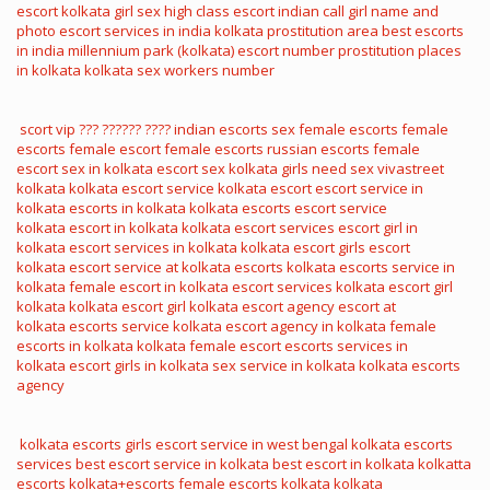
escort
kolkata girl sex
high class escort
indian call girl name and
photo
escort services in india
kolkata prostitution area
best escorts
in india
millennium park (kolkata)
escort number
prostitution places
in kolkata
kolkata sex workers number
scort vip
??? ?????? ????
indian escorts sex
female escorts
female
escorts
female escort
female escorts
russian escorts
female
escort
sex in kolkata
escort sex
kolkata girls need sex
vivastreet
kolkata
kolkata escort service
kolkata escort
escort service in
kolkata
escorts in kolkata
kolkata escorts
escort service
kolkata
escort in kolkata
kolkata escort services
escort girl in
kolkata
escort services in kolkata
kolkata escort girls
escort
kolkata
escort service at kolkata
escorts kolkata
escorts service in
kolkata
female escort in kolkata
escort services kolkata
escort girl
kolkata
kolkata escort girl
kolkata escort agency
escort at
kolkata
escorts service kolkata
escort agency in kolkata
female
escorts in kolkata
kolkata female escort
escorts services in
kolkata
escort girls in kolkata
sex service in kolkata
kolkata escorts
agency
kolkata escorts girls
escort service in west bengal
kolkata escorts
services
best escort service in kolkata
best escort in kolkata
kolkatta
escorts
kolkata+escorts
female escorts kolkata
kolkata