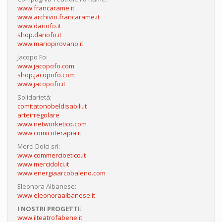
www.francarame.it
www.archivio.francarame.it
www.dariofo.it
shop.dariofo.it
www.mariopirovano.it
Jacopo Fo:
www.jacopofo.com
shop.jacopofo.com
www.jacopofo.it
Solidarietà:
comitatonobeldisabili.it
arteirregolare
www.networketico.com
www.comicoterapia.it
Merci Dolci srl:
www.commercioetico.it
www.mercidolci.it
www.energiaarcobaleno.com
Eleonora Albanese:
www.eleonoraalbanese.it
I NOSTRI PROGETTI:
www.ilteatrofabene.it