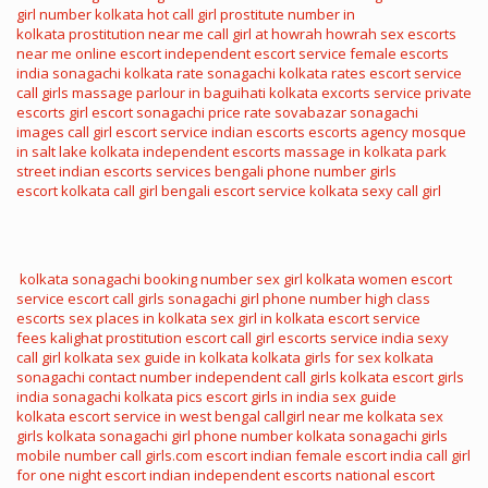
girl number
kolkata hot call girl
prostitute number in
kolkata
prostitution near me
call girl at howrah
howrah sex
escorts
near me
online escort
independent escort service
female escorts
india
sonagachi kolkata rate
sonagachi kolkata rates
escort service
call girls
massage parlour in baguihati kolkata
excorts service
private
escorts
girl escort
sonagachi price rate
sovabazar sonagachi
images
call girl escort service
indian escorts
escorts agency
mosque
in salt lake kolkata
independent escorts
massage in kolkata park
street
indian escorts services
bengali phone number
girls
escort
kolkata call girl
bengali escort service
kolkata sexy call girl
kolkata sonagachi booking number
sex girl kolkata
women escort
service
escort call girls
sonagachi girl phone number
high class
escorts
sex places in kolkata
sex girl in kolkata
escort service
fees
kalighat prostitution
escort call girl
escorts service india
sexy
call girl kolkata
sex guide in kolkata
kolkata girls for sex
kolkata
sonagachi contact number
independent call girls kolkata
escort girls
india
sonagachi kolkata pics
escort girls in india
sex guide
kolkata
escort service in west bengal
callgirl near me
kolkata sex
girls
kolkata sonagachi girl phone number
kolkata sonagachi girls
mobile number
call girls.com
escort indian
female escort india
call girl
for one night
escort indian
independent escorts
national escort