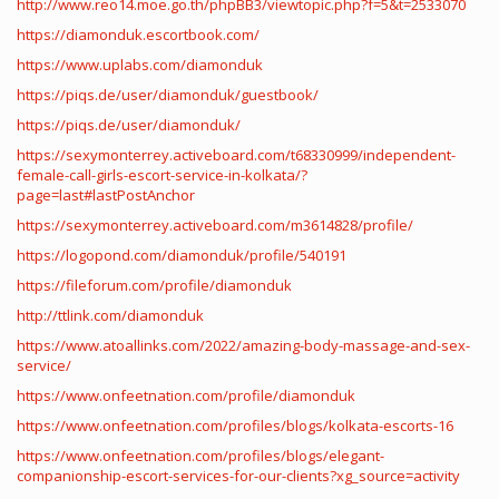
http://www.reo14.moe.go.th/phpBB3/viewtopic.php?f=5&t=2533070
https://diamonduk.escortbook.com/
https://www.uplabs.com/diamonduk
https://piqs.de/user/diamonduk/guestbook/
https://piqs.de/user/diamonduk/
https://sexymonterrey.activeboard.com/t68330999/independent-
female-call-girls-escort-service-in-kolkata/?
page=last#lastPostAnchor
https://sexymonterrey.activeboard.com/m3614828/profile/
https://logopond.com/diamonduk/profile/540191
https://fileforum.com/profile/diamonduk
http://ttlink.com/diamonduk
https://www.atoallinks.com/2022/amazing-body-massage-and-sex-
service/
https://www.onfeetnation.com/profile/diamonduk
https://www.onfeetnation.com/profiles/blogs/kolkata-escorts-16
https://www.onfeetnation.com/profiles/blogs/elegant-
companionship-escort-services-for-our-clients?xg_source=activity