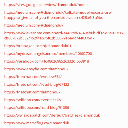
https://sites.google.com/view/diamonduk/home
https://medium.com/@diamonduk/kolkata-model-escorts-are-
happy-to-give-all-of-you-the-consideration-c428a6f3a5bc
https://medium.com/@diamonduk
https://www.evernote.com/shard/s448/sh/4349eb8b-df1c-d8a8-1c86-
cb667872b332/152f4a676f02b88679a6edc7440375d7
https://hubpages.com/@diamonduk01
https://mydreamangels.mn.co/members/10662706
https://yarabook.com/1648026985263320_553918
https://www.easyfie.com/diamonduk
https://fnetchat.com/events/634/
https://fnetchat.com/read-blog/67122
https://fnetchat.com/diamonduk
https://selfieoo.com/events/112/
https://selfieoo.com/read-blog/91086
https://ww.slidebatch.com/default/batches/diamonduk
https://www.metroflog.co/diamonduk