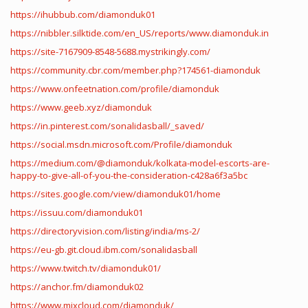
https://ihubbub.com/diamonduk01
https://nibbler.silktide.com/en_US/reports/www.diamonduk.in
https://site-7167909-8548-5688.mystrikingly.com/
https://community.cbr.com/member.php?174561-diamonduk
https://www.onfeetnation.com/profile/diamonduk
https://www.geeb.xyz/diamonduk
https://in.pinterest.com/sonalidasball/_saved/
https://social.msdn.microsoft.com/Profile/diamonduk
https://medium.com/@diamonduk/kolkata-model-escorts-are-
happy-to-give-all-of-you-the-consideration-c428a6f3a5bc
https://sites.google.com/view/diamonduk01/home
https://issuu.com/diamonduk01
https://directoryvision.com/listing/india/ms-2/
https://eu-gb.git.cloud.ibm.com/sonalidasball
https://www.twitch.tv/diamonduk01/
https://anchor.fm/diamonduk02
https://www.mixcloud.com/diamonduk/