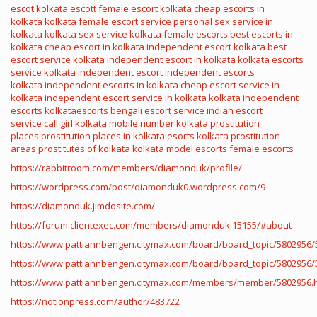
escot
kolkata escott
female escort kolkata
cheap escorts in
kolkata
kolkata female escort service
personal sex service in
kolkata
kolkata sex service
kolkata female escorts
best escorts in
kolkata
cheap escort in kolkata
independent escort kolkata
best
escort service kolkata
independent escort in kolkata
kolkata escorts
service
kolkata independent escort
independent escorts
kolkata
independent escorts in kolkata
cheap escort service in
kolkata
independent escort service in kolkata
kolkata independent
escorts
kolkataescorts
bengali escort service
indian escort
service
call girl kolkata mobile number
kolkata prostitution
places
prostitution places in kolkata
esorts
kolkata prostitution
areas
prostitutes of kolkata
kolkata model escorts
female escorts
https://rabbitroom.com/members/diamonduk/profile/
https://wordpress.com/post/diamonduk0.wordpress.com/9
https://diamonduk.jimdosite.com/
https://forum.clientexec.com/members/diamonduk.15155/#about
https://www.pattiannbengen.citymax.com/board/board_topic/5802956/
https://www.pattiannbengen.citymax.com/board/board_topic/5802956/
https://www.pattiannbengen.citymax.com/members/member/5802956.
https://notionpress.com/author/483722