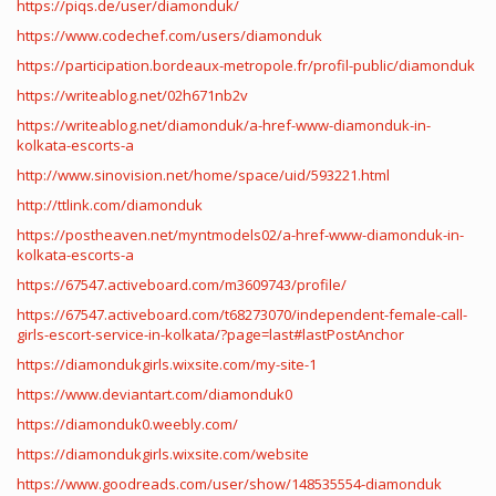
https://piqs.de/user/diamonduk/
https://www.codechef.com/users/diamonduk
https://participation.bordeaux-metropole.fr/profil-public/diamonduk
https://writeablog.net/02h671nb2v
https://writeablog.net/diamonduk/a-href-www-diamonduk-in-
kolkata-escorts-a
http://www.sinovision.net/home/space/uid/593221.html
http://ttlink.com/diamonduk
https://postheaven.net/myntmodels02/a-href-www-diamonduk-in-
kolkata-escorts-a
https://67547.activeboard.com/m3609743/profile/
https://67547.activeboard.com/t68273070/independent-female-call-
girls-escort-service-in-kolkata/?page=last#lastPostAnchor
https://diamondukgirls.wixsite.com/my-site-1
https://www.deviantart.com/diamonduk0
https://diamonduk0.weebly.com/
https://diamondukgirls.wixsite.com/website
https://www.goodreads.com/user/show/148535554-diamonduk