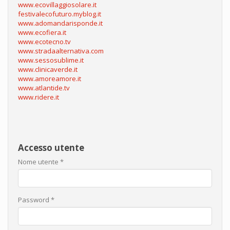
www.ecovillaggiosolare.it
festivalecofuturo.myblog.it
www.adomandarisponde.it
www.ecofiera.it
www.ecotecno.tv
www.stradaalternativa.com
www.sessosublime.it
www.clinicaverde.it
www.amoreamore.it
www.atlantide.tv
www.ridere.it
Accesso utente
Nome utente
*
Password
*