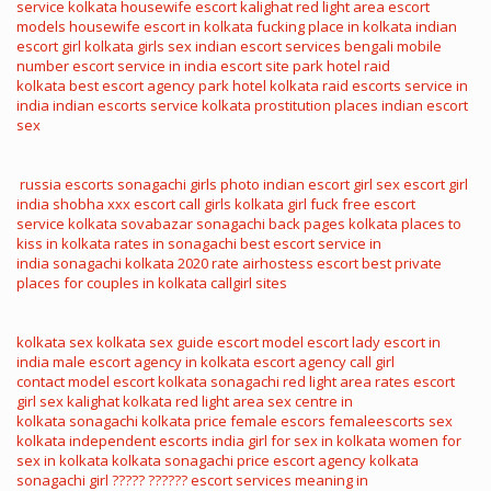
service
kolkata housewife escort
kalighat red light area
escort
models
housewife escort in kolkata
fucking place in kolkata
indian
escort girl
kolkata girls sex
indian escort services
bengali mobile
number
escort service in india
escort site
park hotel raid
kolkata
best escort agency
park hotel kolkata raid
escorts service in
india
indian escorts service
kolkata prostitution places
indian escort
sex
russia escorts
sonagachi girls photo
indian escort girl sex
escort girl
india
shobha xxx
escort call girls
kolkata girl fuck
free escort
service
kolkata sovabazar sonagachi
back pages kolkata
places to
kiss in kolkata
rates in sonagachi
best escort service in
india
sonagachi kolkata 2020 rate
airhostess escort
best private
places for couples in kolkata
callgirl sites
kolkata sex
kolkata sex guide
escort model
escort lady
escort in
india
male escort agency in kolkata
escort agency
call girl
contact
model escort
kolkata sonagachi red light area rates
escort
girl sex
kalighat kolkata red light area
sex centre in
kolkata
sonagachi kolkata price
female escors
femaleescorts
sex
kolkata
independent escorts india
girl for sex in kolkata
women for
sex in kolkata
kolkata sonagachi price
escort agency
kolkata
sonagachi girl
????? ??????
escort services meaning in