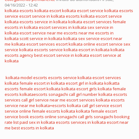
04/16/2022 - 12:42
kolkata escorts
kolkata escort
kolkata escort service
kolkata escorts
service
escort service in kolkata
escorts kolkata
escort service
kolkata
escorts service in kolkata
kolkata escort services
female
escorts in kolkata
escort services in kolkata
sex service in
kolkata
escort service near me
escorts near me
escorts in
kolkata
scott service in kolkata
kolkata sex service
escort near
me
kolkata escort services
escort kolkata
online escort service
sex
service kolkata
escorts service kolkata
escort in kolkata
kolkata
escorts agency
best escort service in kolkata
escort service at
kolkata
kolkata model escorts
escorts service kolkata
escort services
kolkata
female escort in kolkata
escort girl in kolkata
kolkatta
escorts
female escort kolkata
kolkata escort girls
kolkata female
escorts
kolkataescorts
sonagachi call girl number
kolkata escorts
services
call girl service near me
escort services kolkata
escorts
service near me
kolkata+escorts
kolkata call girl service
escort
service online
female escorts kolkata
kolkata female escort
service
book escorts online
sonagachi call girls
sonagachi booking
rate list
paid sex in kolkata
escorts services in kolkata
escort near
me
best escorts in kolkata