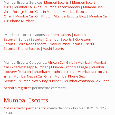
Mumbai Escorts Services:
Mumbai Escorts
|
Mumbai Escort
Girls
|
Mumbai Call Girls
|
Mumbai Escort Models
|
Mumbai Desi
Girl
|
Foreign Escort Girls in Mumbai
|
Mumbai Escorts
Offer
|
Mumbai Call Girl Photo
|
Mumbai Escorts Blog
|
Mumbai Call
Girl Phone Number
Mumbai Escorts Locations:
Andheri Escorts
|
Bandra
Escorts
|
Borivali Escorts
|
Chembur Escorts
|
Goregaon
Escorts
|
Mira Road Escorts
|
Navi Mumbai Escorts
|
Nerul
Escorts
|
Thane Escorts
|
Vashi Escorts
Mumbai Escorts Categories:
African Call Girls in Mumbai
|
Mumbai
Call Girls Whatsapp Number
|
Mumbai Erotic Massage
|
Mumbai
Housewife Escort
|
Mumbai Marathi Call Girls
|
Mumbai Muslim Call
girls
|
Mumbai Nepali Call Girls
|
Mumbai Phone Sex
Service
|
Mumbai Sex Aunty Number
|
Mumbai Whatsapp Sex Chat
Accedi
o
registrati
per inserire commenti.
Mumbai Escorts
Collegamento permanente
Inviato da
hotnikita
il Ven, 04/15/2022 -
15:44