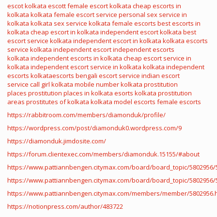
escot
kolkata escott
female escort kolkata
cheap escorts in
kolkata
kolkata female escort service
personal sex service in
kolkata
kolkata sex service
kolkata female escorts
best escorts in
kolkata
cheap escort in kolkata
independent escort kolkata
best
escort service kolkata
independent escort in kolkata
kolkata escorts
service
kolkata independent escort
independent escorts
kolkata
independent escorts in kolkata
cheap escort service in
kolkata
independent escort service in kolkata
kolkata independent
escorts
kolkataescorts
bengali escort service
indian escort
service
call girl kolkata mobile number
kolkata prostitution
places
prostitution places in kolkata
esorts
kolkata prostitution
areas
prostitutes of kolkata
kolkata model escorts
female escorts
https://rabbitroom.com/members/diamonduk/profile/
https://wordpress.com/post/diamonduk0.wordpress.com/9
https://diamonduk.jimdosite.com/
https://forum.clientexec.com/members/diamonduk.15155/#about
https://www.pattiannbengen.citymax.com/board/board_topic/5802956/
https://www.pattiannbengen.citymax.com/board/board_topic/5802956/
https://www.pattiannbengen.citymax.com/members/member/5802956.
https://notionpress.com/author/483722