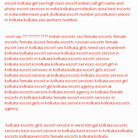
escort
kolkata girl sex
high class escort
indian call girl name and
photo
escort services in india
kolkata prostitution area
best escorts
in india
millennium park (kolkata)
escort number
prostitution places
in kolkata
kolkata sex workers number
scort vip
??? ?????? ????
indian escorts sex
female escorts
female
escorts
female escort
female escorts
russian escorts
female
escort
sex in kolkata
escort sex
kolkata girls need sex
vivastreet
kolkata
kolkata escort service
kolkata escort
escort service in
kolkata
escorts in kolkata
kolkata escorts
escort service
kolkata
escort in kolkata
kolkata escort services
escort girl in
kolkata
escort services in kolkata
kolkata escort girls
escort
kolkata
escort service at kolkata
escorts kolkata
escorts service in
kolkata
female escort in kolkata
escort services kolkata
escort girl
kolkata
kolkata escort girl
kolkata escort agency
escort at
kolkata
escorts service kolkata
escort agency in kolkata
female
escorts in kolkata
kolkata female escort
escorts services in
kolkata
escort girls in kolkata
sex service in kolkata
kolkata escorts
agency
kolkata escorts girls
escort service in west bengal
kolkata escorts
services
best escort service in kolkata
best escort in kolkata
kolkatta
escorts
kolkata+escorts
female escorts kolkata
kolkata