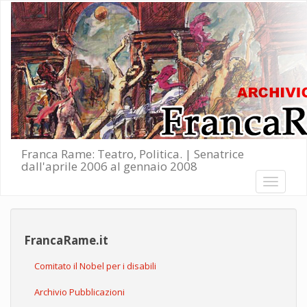
Salta al contenuto principale
Franca Rame: Teatro, Politica. | Senatrice
dall'aprile 2006 al gennaio 2008
Toggle
navigati
FrancaRame.it
Comitato il Nobel per i disabili
Archivio Pubblicazioni