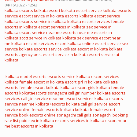
04/16/2022 - 12:42
kolkata escorts
kolkata escort
kolkata escort service
kolkata escorts
service
escort service in kolkata
escorts kolkata
escort service
kolkata
escorts service in kolkata
kolkata escort services
female
escorts in kolkata
escort services in kolkata
sex service in
kolkata
escort service near me
escorts near me
escorts in
kolkata
scott service in kolkata
kolkata sex service
escort near
me
kolkata escort services
escort kolkata
online escort service
sex
service kolkata
escorts service kolkata
escort in kolkata
kolkata
escorts agency
best escort service in kolkata
escort service at
kolkata
kolkata model escorts
escorts service kolkata
escort services
kolkata
female escort in kolkata
escort girl in kolkata
kolkatta
escorts
female escort kolkata
kolkata escort girls
kolkata female
escorts
kolkataescorts
sonagachi call girl number
kolkata escorts
services
call girl service near me
escort services kolkata
escorts
service near me
kolkata+escorts
kolkata call girl service
escort
service online
female escorts kolkata
kolkata female escort
service
book escorts online
sonagachi call girls
sonagachi booking
rate list
paid sex in kolkata
escorts services in kolkata
escort near
me
best escorts in kolkata