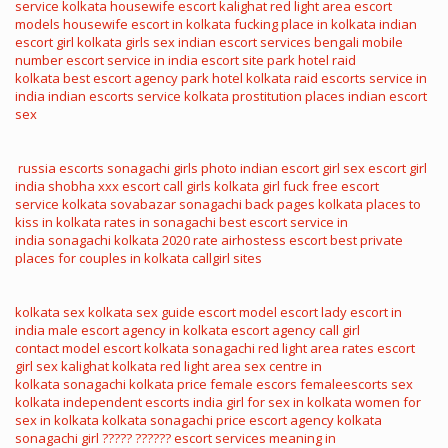
service
kolkata housewife escort
kalighat red light area
escort
models
housewife escort in kolkata
fucking place in kolkata
indian
escort girl
kolkata girls sex
indian escort services
bengali mobile
number
escort service in india
escort site
park hotel raid
kolkata
best escort agency
park hotel kolkata raid
escorts service in
india
indian escorts service
kolkata prostitution places
indian escort
sex
russia escorts
sonagachi girls photo
indian escort girl sex
escort girl
india
shobha xxx
escort call girls
kolkata girl fuck
free escort
service
kolkata sovabazar sonagachi
back pages kolkata
places to
kiss in kolkata
rates in sonagachi
best escort service in
india
sonagachi kolkata 2020 rate
airhostess escort
best private
places for couples in kolkata
callgirl sites
kolkata sex
kolkata sex guide
escort model
escort lady
escort in
india
male escort agency in kolkata
escort agency
call girl
contact
model escort
kolkata sonagachi red light area rates
escort
girl sex
kalighat kolkata red light area
sex centre in
kolkata
sonagachi kolkata price
female escors
femaleescorts
sex
kolkata
independent escorts india
girl for sex in kolkata
women for
sex in kolkata
kolkata sonagachi price
escort agency
kolkata
sonagachi girl
????? ??????
escort services meaning in