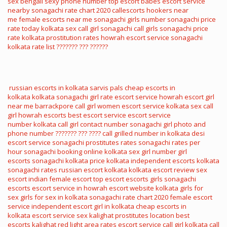
sex
bengali sexy phone number
top escort babes
escort service
nearby
sonagachi rate chart 2020
callescorts
hookers near
me
female escorts near me
sonagachi girls number
sonagachi price
rate today
kolkata sex call girl
sonagachi call girls
sonagachi price
rate
kolkata prostitution rates
howrah escort service
sonagachi
kolkata rate list
??????? ??? ??????
russian escorts in kolkata
sarvis pals
cheap escorts in
kolkata
kolkata sonagachi girl rate
escort service howrah
escort girl
near me
barrackpore call girl
women escort service
kolkata sex call
girl
howrah escorts
best escort service
escort service
number
kolkata call girl contact number
sonagachi girl photo and
phone number
??????? ??? ????
call grilled number in kolkata
desi
escort service
sonagachi prostitutes rates
sonagachi rates per
hour
sonagachi booking online
kolkata sex girl number
girl
escorts
sonagachi kolkata price
kolkata independent escorts
kolkata
sonagachi rates
russian escort kolkata
kolkata escort review
sex
escort
indian female escort
top escort
escorts girls
sonagachi
escorts
escort service in howrah
escort website
kolkata girls for
sex
girls for sex in kolkata
sonagachi rate chart 2020
female escort
service
independent escort girl in kolkata
cheap escorts in
kolkata
escort service sex
kalighat prostitutes location
best
escorts
kalighat red light area rates
escort service call girl
kolkata call