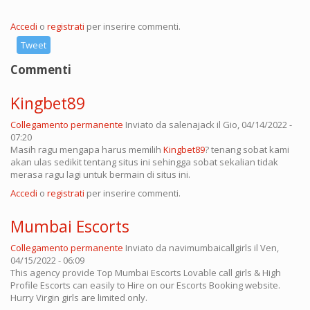
Accedi
o
registrati
per inserire commenti.
Tweet
Commenti
Kingbet89
Collegamento permanente
Inviato da
salenajack
il Gio, 04/14/2022 -
07:20
Masih ragu mengapa harus memilih
Kingbet89
? tenang sobat kami
akan ulas sedikit tentang situs ini sehingga sobat sekalian tidak
merasa ragu lagi untuk bermain di situs ini.
Accedi
o
registrati
per inserire commenti.
Mumbai Escorts
Collegamento permanente
Inviato da
navimumbaicallgirls
il Ven,
04/15/2022 - 06:09
This agency provide Top Mumbai Escorts Lovable call girls & High
Profile Escorts can easily to Hire on our Escorts Booking website.
Hurry Virgin girls are limited only.