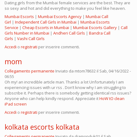
Dating girls from the Mumbai female services are the best. They are
so sexy and hot and did everything to make you feel like heaven.
Mumbai Escorts
|
Mumbai Escorts Agency
|
Mumbai Call
Girl
|
Independent Call Girls in Mumbai
|
Mumbai Escorts
Service
|
Cheap Escorts in Mumbai
|
Mumbai Escorts Gallery
|
Call
Girls Number in Mumbai
|
Andheri Call Girls
|
Bandra Call
Girls
|
Vashi Call Girls
Accedi
o
registrati
per inserire commenti.
mom
Collegamento permanente
Inviato da
mtom78632
il Sab, 04/16/2022 -
06:55
Oh my! an incredible article man. Thanks a lot Unfortunately I am
experiencing issues with ur rss . Don’t know why I am struggling to
subscribe it. Perhaps there is somebody getting identical rss issues?
Anyone who can help kindly respond. Appreciate it
HoW tO clean
iPad screen
Accedi
o
registrati
per inserire commenti.
kolkata escorts kolkata
Collegamento permanente
Inviato da
diamonduk01
il Sab,