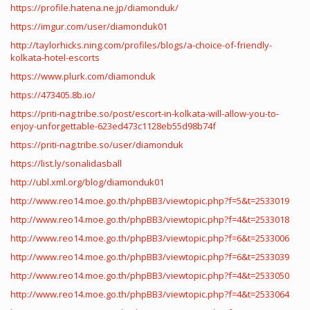
https://profile.hatena.ne.jp/diamonduk/
https://imgur.com/user/diamonduk01
http://taylorhicks.ning.com/profiles/blogs/a-choice-of-friendly-
kolkata-hotel-escorts
https://www.plurk.com/diamonduk
https://473405.8b.io/
https://priti-nag.tribe.so/post/escort-in-kolkata-will-allow-you-to-
enjoy-unforgettable-623ed473c1128eb55d98b74f
https://priti-nag.tribe.so/user/diamonduk
https://list.ly/sonalidasball
http://ubl.xml.org/blog/diamonduk01
http://www.reo14.moe.go.th/phpBB3/viewtopic.php?f=5&t=2533019
http://www.reo14.moe.go.th/phpBB3/viewtopic.php?f=4&t=2533018
http://www.reo14.moe.go.th/phpBB3/viewtopic.php?f=6&t=2533006
http://www.reo14.moe.go.th/phpBB3/viewtopic.php?f=6&t=2533039
http://www.reo14.moe.go.th/phpBB3/viewtopic.php?f=4&t=2533050
http://www.reo14.moe.go.th/phpBB3/viewtopic.php?f=4&t=2533064