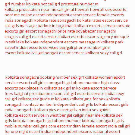
girl number
kolkata hot call girl
prostitute number in
kolkata
prostitution near me
call girl at howrah
howrah sex
escorts
near me
online escort
independent escort service
female escorts
india
sonagachi kolkata rate
sonagachi kolkata rates
escort service
call girls
massage parlour in baguihati kolkata
excorts service
private
escorts
girl escort
sonagachi price rate
sovabazar sonagachi
images
call girl escort service
indian escorts
escorts agency
mosque
in salt lake kolkata
independent escorts
massage in kolkata park
street
indian escorts services
bengali phone number
girls
escort
kolkata call girl
bengali escort service
kolkata sexy call girl
kolkata sonagachi booking number
sex girl kolkata
women escort
service
escort call girls
sonagachi girl phone number
high class
escorts
sex places in kolkata
sex girl in kolkata
escort service
fees
kalighat prostitution
escort call girl
escorts service india
sexy
call girl kolkata
sex guide in kolkata
kolkata girls for sex
kolkata
sonagachi contact number
independent call girls kolkata
escort girls
india
sonagachi kolkata pics
escort girls in india
sex guide
kolkata
escort service in west bengal
callgirl near me
kolkata sex
girls
kolkata sonagachi girl phone number
kolkata sonagachi girls
mobile number
call girls.com
escort indian
female escort india
call girl
for one night
escort indian
independent escorts
national escort