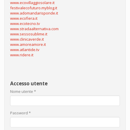
www.ecovillaggiosolare.it
festivalecofuturo.myblog.it
www.adomandarisponde.it
www.ecofiera.it
www.ecotecno.tv
www.stradaalternativa.com
www.sessosublime.it
www.clinicaverde.it
www.amoreamore.it
www.atlantide.tv
www.ridere.it
Accesso utente
Nome utente
*
Password
*