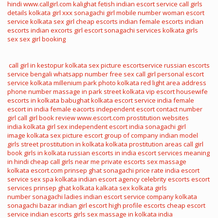
hindi
www.callgirl.com
kalighat fetish
indian escort service
call girls
details
kolkata girl xxx
sonagachi girl mobile number
woman escort
service
kolkata sex girl
cheap escorts
indian female escorts
indian
escorts
indian excorts
girl escort
sonagachi services
kolkata girls
sex
sex girl booking
call girl in kestopur
kolkata sex picture
escortservice
russian escorts
service
bengali whatsapp number
free sex call girl
personal escort
service
kolkata millenium park photo
kolkata red light area address
phone number
massage in park street kolkata
vip escort
housewife
escorts in kolkata
babughat kolkata
escort service india
female
escort in india
female eacorts
independent escort
contact number
girl
call girl book review
www.escort.com
prostitution websites
india
kolkata girl sex
independent escort india
sonagachi girl
image
kolkata sex picture
escort group of company
indian model
girls
street prostitution in kolkata
kolkata prostitution areas
call girl
book
girls in kolkata
russian escorts in india
escort services meaning
in hindi
cheap call girls near me
private escorts
sex massage
kolkata
escort.com
prinsep ghat
sonagachi price rate
india escort
service
sex spa kolkata
indian escort agency
celebrity escorts
escort
services
prinsep ghat kolkata
kalkata sex
kolkata girls
number
sonagachi ladies
indian escort service company
kolkata
sonagachi bazar
indian girl escort
high profile escorts
cheap escort
service
indian escorts girls
sex massage in kolkata
india