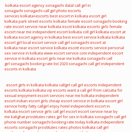
kolkata escort agency
sonagachi dalal
call girl in
sonagachi
sonagachi call girl photo
escorts
services
kolkata+escorts
best escort in kolkata
escort girl
kolkata
park street escorts
kolkata female escort
sonagachi booking
rate
escort service near
kolkata escot
kolkata escorts girls
female
escort near me
independent escort kolkata
coll girl kolkata
escort at
kolkata
escort agency in kolkata
best escort service kolkata
kolkata
escort girl
local escort service
call girl sonagachi
escort at
kolkata
near escort service
kolkata escott
escorts service
personal
sex service in kolkata
www escort service com
independent escort
service in kolkata
escort girls near me
kolkata sonagachi call
girl
sonagachi booking rate list 2020
sonagachi call girl
independent
escorts in kolkata
escort girls in kolkata
kolkata callgirl
call girl escorts
independent
escorts kolkata
kolkata vip escorts
want a call girl from calcutta for
sexual enjoyment
escort services near me
kolkata independent
escort
indian escort girls
cheap escort service in kolkata
escort girl
service
hotty fatty callgirl enjoy hotel
independent escort in
kolkata
escort service girls
call girl escort
escort service near by
me
kalighat prostitutes rates
girl for sex in kolkata
sonagachi call girl
phone number
sonagachi booking rate today
kolkata independent
escorts
sonagachi prostitutes rates photos
kolkata call girl