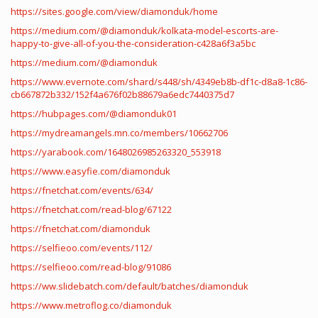
https://sites.google.com/view/diamonduk/home
https://medium.com/@diamonduk/kolkata-model-escorts-are-
happy-to-give-all-of-you-the-consideration-c428a6f3a5bc
https://medium.com/@diamonduk
https://www.evernote.com/shard/s448/sh/4349eb8b-df1c-d8a8-1c86-
cb667872b332/152f4a676f02b88679a6edc7440375d7
https://hubpages.com/@diamonduk01
https://mydreamangels.mn.co/members/10662706
https://yarabook.com/1648026985263320_553918
https://www.easyfie.com/diamonduk
https://fnetchat.com/events/634/
https://fnetchat.com/read-blog/67122
https://fnetchat.com/diamonduk
https://selfieoo.com/events/112/
https://selfieoo.com/read-blog/91086
https://ww.slidebatch.com/default/batches/diamonduk
https://www.metroflog.co/diamonduk