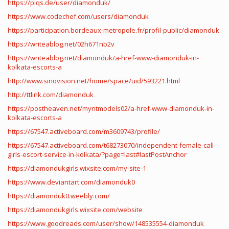
https://piqs.de/user/diamonduk/
https://www.codechef.com/users/diamonduk
https://participation.bordeaux-metropole.fr/profil-public/diamonduk
https://writeablog.net/02h671nb2v
https://writeablog.net/diamonduk/a-href-www-diamonduk-in-
kolkata-escorts-a
http://www.sinovision.net/home/space/uid/593221.html
http://ttlink.com/diamonduk
https://postheaven.net/myntmodels02/a-href-www-diamonduk-in-
kolkata-escorts-a
https://67547.activeboard.com/m3609743/profile/
https://67547.activeboard.com/t68273070/independent-female-call-
girls-escort-service-in-kolkata/?page=last#lastPostAnchor
https://diamondukgirls.wixsite.com/my-site-1
https://www.deviantart.com/diamonduk0
https://diamonduk0.weebly.com/
https://diamondukgirls.wixsite.com/website
https://www.goodreads.com/user/show/148535554-diamonduk