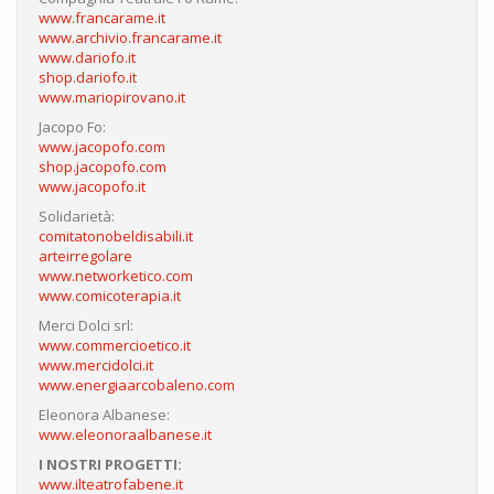
www.francarame.it
www.archivio.francarame.it
www.dariofo.it
shop.dariofo.it
www.mariopirovano.it
Jacopo Fo:
www.jacopofo.com
shop.jacopofo.com
www.jacopofo.it
Solidarietà:
comitatonobeldisabili.it
arteirregolare
www.networketico.com
www.comicoterapia.it
Merci Dolci srl:
www.commercioetico.it
www.mercidolci.it
www.energiaarcobaleno.com
Eleonora Albanese:
www.eleonoraalbanese.it
I NOSTRI PROGETTI:
www.ilteatrofabene.it