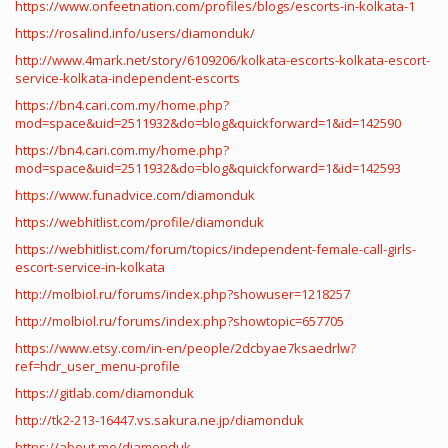
https://www.onfeetnation.com/profiles/blogs/escorts-in-kolkata-1
https://rosalind.info/users/diamonduk/
http://www.4mark.net/story/6109206/kolkata-escorts-kolkata-escort-
service-kolkata-independent-escorts
https://bn4.cari.com.my/home.php?
mod=space&uid=2511932&do=blog&quickforward=1&id=142590
https://bn4.cari.com.my/home.php?
mod=space&uid=2511932&do=blog&quickforward=1&id=142593
https://www.funadvice.com/diamonduk
https://webhitlist.com/profile/diamonduk
https://webhitlist.com/forum/topics/independent-female-call-girls-
escort-service-in-kolkata
http://molbiol.ru/forums/index.php?showuser=1218257
http://molbiol.ru/forums/index.php?showtopic=657705
https://www.etsy.com/in-en/people/2dcbyae7ksaedrlw?
ref=hdr_user_menu-profile
https://gitlab.com/diamonduk
http://tk2-213-16447.vs.sakura.ne.jp/diamonduk
https://about.me/diamonduk