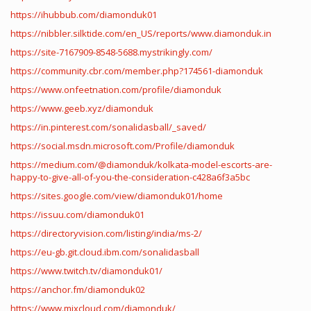
https://ihubbub.com/diamonduk01
https://nibbler.silktide.com/en_US/reports/www.diamonduk.in
https://site-7167909-8548-5688.mystrikingly.com/
https://community.cbr.com/member.php?174561-diamonduk
https://www.onfeetnation.com/profile/diamonduk
https://www.geeb.xyz/diamonduk
https://in.pinterest.com/sonalidasball/_saved/
https://social.msdn.microsoft.com/Profile/diamonduk
https://medium.com/@diamonduk/kolkata-model-escorts-are-
happy-to-give-all-of-you-the-consideration-c428a6f3a5bc
https://sites.google.com/view/diamonduk01/home
https://issuu.com/diamonduk01
https://directoryvision.com/listing/india/ms-2/
https://eu-gb.git.cloud.ibm.com/sonalidasball
https://www.twitch.tv/diamonduk01/
https://anchor.fm/diamonduk02
https://www.mixcloud.com/diamonduk/