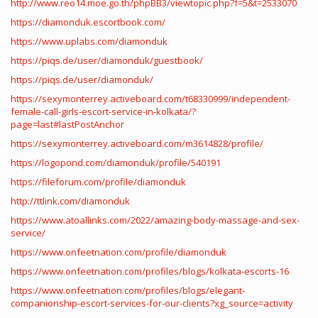
http://www.reo14.moe.go.th/phpBB3/viewtopic.php?f=5&t=2533070
https://diamonduk.escortbook.com/
https://www.uplabs.com/diamonduk
https://piqs.de/user/diamonduk/guestbook/
https://piqs.de/user/diamonduk/
https://sexymonterrey.activeboard.com/t68330999/independent-
female-call-girls-escort-service-in-kolkata/?
page=last#lastPostAnchor
https://sexymonterrey.activeboard.com/m3614828/profile/
https://logopond.com/diamonduk/profile/540191
https://fileforum.com/profile/diamonduk
http://ttlink.com/diamonduk
https://www.atoallinks.com/2022/amazing-body-massage-and-sex-
service/
https://www.onfeetnation.com/profile/diamonduk
https://www.onfeetnation.com/profiles/blogs/kolkata-escorts-16
https://www.onfeetnation.com/profiles/blogs/elegant-
companionship-escort-services-for-our-clients?xg_source=activity