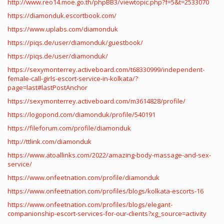
http://www.reo14.moe.go.th/phpBB3/viewtopic.php?f=5&t=2533070
https://diamonduk.escortbook.com/
https://www.uplabs.com/diamonduk
https://piqs.de/user/diamonduk/guestbook/
https://piqs.de/user/diamonduk/
https://sexymonterrey.activeboard.com/t68330999/independent-
female-call-girls-escort-service-in-kolkata/?
page=last#lastPostAnchor
https://sexymonterrey.activeboard.com/m3614828/profile/
https://logopond.com/diamonduk/profile/540191
https://fileforum.com/profile/diamonduk
http://ttlink.com/diamonduk
https://www.atoallinks.com/2022/amazing-body-massage-and-sex-
service/
https://www.onfeetnation.com/profile/diamonduk
https://www.onfeetnation.com/profiles/blogs/kolkata-escorts-16
https://www.onfeetnation.com/profiles/blogs/elegant-
companionship-escort-services-for-our-clients?xg_source=activity