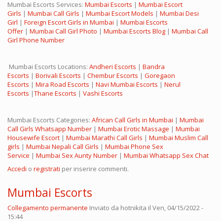
Mumbai Escorts Services:
Mumbai Escorts
|
Mumbai Escort
Girls
|
Mumbai Call Girls
|
Mumbai Escort Models
|
Mumbai Desi
Girl
|
Foreign Escort Girls in Mumbai
|
Mumbai Escorts
Offer
|
Mumbai Call Girl Photo
|
Mumbai Escorts Blog
|
Mumbai Call
Girl Phone Number
Mumbai Escorts Locations:
Andheri Escorts
|
Bandra
Escorts
|
Borivali Escorts
|
Chembur Escorts
|
Goregaon
Escorts
|
Mira Road Escorts
|
Navi Mumbai Escorts
|
Nerul
Escorts
|
Thane Escorts
|
Vashi Escorts
Mumbai Escorts Categories:
African Call Girls in Mumbai
|
Mumbai
Call Girls Whatsapp Number
|
Mumbai Erotic Massage
|
Mumbai
Housewife Escort
|
Mumbai Marathi Call Girls
|
Mumbai Muslim Call
girls
|
Mumbai Nepali Call Girls
|
Mumbai Phone Sex
Service
|
Mumbai Sex Aunty Number
|
Mumbai Whatsapp Sex Chat
Accedi
o
registrati
per inserire commenti.
Mumbai Escorts
Collegamento permanente
Inviato da
hotnikita
il Ven, 04/15/2022 -
15:44