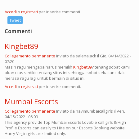
Accedi
o
registrati
per inserire commenti.
Tweet
Commenti
Kingbet89
Collegamento permanente
Inviato da
salenajack
il Gio, 04/14/2022 -
07:20
Masih ragu mengapa harus memilih
Kingbet89
? tenang sobat kami
akan ulas sedikit tentang situs ini sehingga sobat sekalian tidak
merasa ragu lagi untuk bermain di situs ini.
Accedi
o
registrati
per inserire commenti.
Mumbai Escorts
Collegamento permanente
Inviato da
navimumbaicallgirls
il Ven,
04/15/2022 - 06:09
This agency provide Top Mumbai Escorts Lovable call girls & High
Profile Escorts can easily to Hire on our Escorts Booking website.
Hurry Virgin girls are limited only.