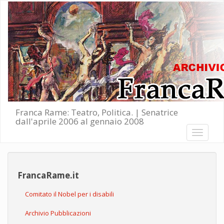
Salta al contenuto principale
Franca Rame: Teatro, Politica. | Senatrice
dall'aprile 2006 al gennaio 2008
Toggle
navigati
FrancaRame.it
Comitato il Nobel per i disabili
Archivio Pubblicazioni