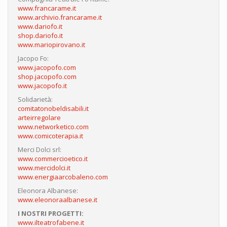
www.francarame.it
www.archivio.francarame.it
www.dariofo.it
shop.dariofo.it
www.mariopirovano.it
Jacopo Fo:
www.jacopofo.com
shop.jacopofo.com
www.jacopofo.it
Solidarietà:
comitatonobeldisabili.it
arteirregolare
www.networketico.com
www.comicoterapia.it
Merci Dolci srl:
www.commercioetico.it
www.mercidolci.it
www.energiaarcobaleno.com
Eleonora Albanese:
www.eleonoraalbanese.it
I NOSTRI PROGETTI:
www.ilteatrofabene.it