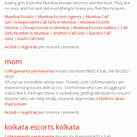
Dating girls from the Mumbai female services are the best. They are
so sexy and hot and did everything to make you feel like heaven.
Mumbai Escorts
|
Mumbai Escorts Agency
|
Mumbai Call
Girl
|
Independent Call Girls in Mumbai
|
Mumbai Escorts
Service
|
Cheap Escorts in Mumbai
|
Mumbai Escorts Gallery
|
Call
Girls Number in Mumbai
|
Andheri Call Girls
|
Bandra Call
Girls
|
Vashi Call Girls
Accedi
o
registrati
per inserire commenti.
mom
Collegamento permanente
Inviato da
mtom78632
il Sab, 04/16/2022 -
06:55
Oh my! an incredible article man. Thanks a lot Unfortunately I am
experiencing issues with ur rss . Don’t know why I am struggling to
subscribe it. Perhaps there is somebody getting identical rss issues?
Anyone who can help kindly respond. Appreciate it
HoW tO clean
iPad screen
Accedi
o
registrati
per inserire commenti.
kolkata escorts kolkata
Collegamento permanente
Inviato da
diamonduk01
il Sab,