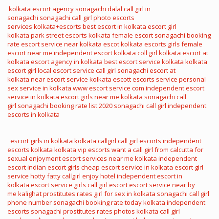
kolkata escort agency
sonagachi dalal
call girl in
sonagachi
sonagachi call girl photo
escorts
services
kolkata+escorts
best escort in kolkata
escort girl
kolkata
park street escorts
kolkata female escort
sonagachi booking
rate
escort service near
kolkata escot
kolkata escorts girls
female
escort near me
independent escort kolkata
coll girl kolkata
escort at
kolkata
escort agency in kolkata
best escort service kolkata
kolkata
escort girl
local escort service
call girl sonagachi
escort at
kolkata
near escort service
kolkata escott
escorts service
personal
sex service in kolkata
www escort service com
independent escort
service in kolkata
escort girls near me
kolkata sonagachi call
girl
sonagachi booking rate list 2020
sonagachi call girl
independent
escorts in kolkata
escort girls in kolkata
kolkata callgirl
call girl escorts
independent
escorts kolkata
kolkata vip escorts
want a call girl from calcutta for
sexual enjoyment
escort services near me
kolkata independent
escort
indian escort girls
cheap escort service in kolkata
escort girl
service
hotty fatty callgirl enjoy hotel
independent escort in
kolkata
escort service girls
call girl escort
escort service near by
me
kalighat prostitutes rates
girl for sex in kolkata
sonagachi call girl
phone number
sonagachi booking rate today
kolkata independent
escorts
sonagachi prostitutes rates photos
kolkata call girl