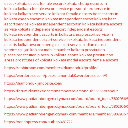
escot
kolkata escott
female escort kolkata
cheap escorts in
kolkata
kolkata female escort service
personal sex service in
kolkata
kolkata sex service
kolkata female escorts
best escorts in
kolkata
cheap escort in kolkata
independent escort kolkata
best
escort service kolkata
independent escort in kolkata
kolkata escorts
service
kolkata independent escort
independent escorts
kolkata
independent escorts in kolkata
cheap escort service in
kolkata
independent escort service in kolkata
kolkata independent
escorts
kolkataescorts
bengali escort service
indian escort
service
call girl kolkata mobile number
kolkata prostitution
places
prostitution places in kolkata
esorts
kolkata prostitution
areas
prostitutes of kolkata
kolkata model escorts
female escorts
https://rabbitroom.com/members/diamonduk/profile/
https://wordpress.com/post/diamonduk0.wordpress.com/9
https://diamonduk.jimdosite.com/
https://forum.clientexec.com/members/diamonduk.15155/#about
https://www.pattiannbengen.citymax.com/board/board_topic/5802956/
https://www.pattiannbengen.citymax.com/board/board_topic/5802956/
https://www.pattiannbengen.citymax.com/members/member/5802956.
https://notionpress.com/author/483722