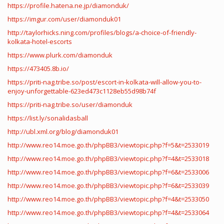
https://profile.hatena.ne.jp/diamonduk/
https://imgur.com/user/diamonduk01
http://taylorhicks.ning.com/profiles/blogs/a-choice-of-friendly-
kolkata-hotel-escorts
https://www.plurk.com/diamonduk
https://473405.8b.io/
https://priti-nag.tribe.so/post/escort-in-kolkata-will-allow-you-to-
enjoy-unforgettable-623ed473c1128eb55d98b74f
https://priti-nag.tribe.so/user/diamonduk
https://list.ly/sonalidasball
http://ubl.xml.org/blog/diamonduk01
http://www.reo14.moe.go.th/phpBB3/viewtopic.php?f=5&t=2533019
http://www.reo14.moe.go.th/phpBB3/viewtopic.php?f=4&t=2533018
http://www.reo14.moe.go.th/phpBB3/viewtopic.php?f=6&t=2533006
http://www.reo14.moe.go.th/phpBB3/viewtopic.php?f=6&t=2533039
http://www.reo14.moe.go.th/phpBB3/viewtopic.php?f=4&t=2533050
http://www.reo14.moe.go.th/phpBB3/viewtopic.php?f=4&t=2533064