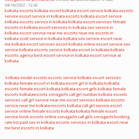
04/16/2022 - 12:42
kolkata escorts
kolkata escort
kolkata escort service
kolkata escorts
service
escort service in kolkata
escorts kolkata
escort service
kolkata
escorts service in kolkata
kolkata escort services
female
escorts in kolkata
escort services in kolkata
sex service in
kolkata
escort service near me
escorts near me
escorts in
kolkata
scott service in kolkata
kolkata sex service
escort near
me
kolkata escort services
escort kolkata
online escort service
sex
service kolkata
escorts service kolkata
escort in kolkata
kolkata
escorts agency
best escort service in kolkata
escort service at
kolkata
kolkata model escorts
escorts service kolkata
escort services
kolkata
female escort in kolkata
escort girl in kolkata
kolkatta
escorts
female escort kolkata
kolkata escort girls
kolkata female
escorts
kolkataescorts
sonagachi call girl number
kolkata escorts
services
call girl service near me
escort services kolkata
escorts
service near me
kolkata+escorts
kolkata call girl service
escort
service online
female escorts kolkata
kolkata female escort
service
book escorts online
sonagachi call girls
sonagachi booking
rate list
paid sex in kolkata
escorts services in kolkata
escort near
me
best escorts in kolkata