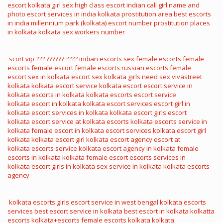
escort
kolkata girl sex
high class escort
indian call girl name and
photo
escort services in india
kolkata prostitution area
best escorts
in india
millennium park (kolkata)
escort number
prostitution places
in kolkata
kolkata sex workers number
scort vip
??? ?????? ????
indian escorts sex
female escorts
female
escorts
female escort
female escorts
russian escorts
female
escort
sex in kolkata
escort sex
kolkata girls need sex
vivastreet
kolkata
kolkata escort service
kolkata escort
escort service in
kolkata
escorts in kolkata
kolkata escorts
escort service
kolkata
escort in kolkata
kolkata escort services
escort girl in
kolkata
escort services in kolkata
kolkata escort girls
escort
kolkata
escort service at kolkata
escorts kolkata
escorts service in
kolkata
female escort in kolkata
escort services kolkata
escort girl
kolkata
kolkata escort girl
kolkata escort agency
escort at
kolkata
escorts service kolkata
escort agency in kolkata
female
escorts in kolkata
kolkata female escort
escorts services in
kolkata
escort girls in kolkata
sex service in kolkata
kolkata escorts
agency
kolkata escorts girls
escort service in west bengal
kolkata escorts
services
best escort service in kolkata
best escort in kolkata
kolkatta
escorts
kolkata+escorts
female escorts kolkata
kolkata