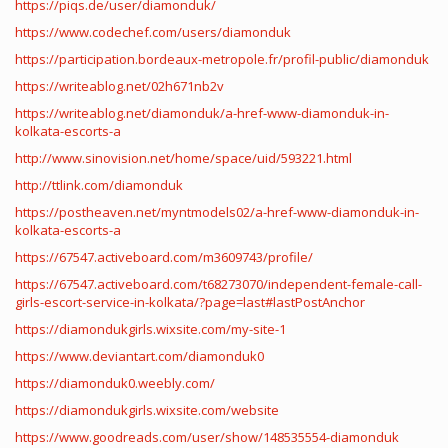
https://piqs.de/user/diamonduk/
https://www.codechef.com/users/diamonduk
https://participation.bordeaux-metropole.fr/profil-public/diamonduk
https://writeablog.net/02h671nb2v
https://writeablog.net/diamonduk/a-href-www-diamonduk-in-
kolkata-escorts-a
http://www.sinovision.net/home/space/uid/593221.html
http://ttlink.com/diamonduk
https://postheaven.net/myntmodels02/a-href-www-diamonduk-in-
kolkata-escorts-a
https://67547.activeboard.com/m3609743/profile/
https://67547.activeboard.com/t68273070/independent-female-call-
girls-escort-service-in-kolkata/?page=last#lastPostAnchor
https://diamondukgirls.wixsite.com/my-site-1
https://www.deviantart.com/diamonduk0
https://diamonduk0.weebly.com/
https://diamondukgirls.wixsite.com/website
https://www.goodreads.com/user/show/148535554-diamonduk