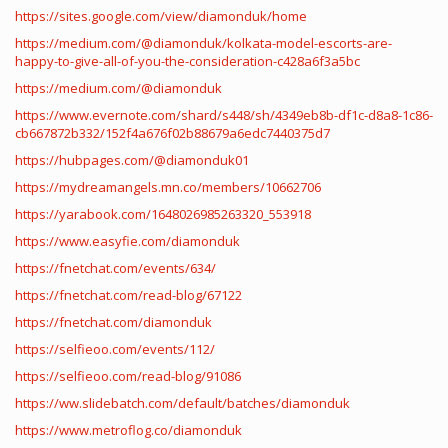
https://sites.google.com/view/diamonduk/home
https://medium.com/@diamonduk/kolkata-model-escorts-are-
happy-to-give-all-of-you-the-consideration-c428a6f3a5bc
https://medium.com/@diamonduk
https://www.evernote.com/shard/s448/sh/4349eb8b-df1c-d8a8-1c86-
cb667872b332/152f4a676f02b88679a6edc7440375d7
https://hubpages.com/@diamonduk01
https://mydreamangels.mn.co/members/10662706
https://yarabook.com/1648026985263320_553918
https://www.easyfie.com/diamonduk
https://fnetchat.com/events/634/
https://fnetchat.com/read-blog/67122
https://fnetchat.com/diamonduk
https://selfieoo.com/events/112/
https://selfieoo.com/read-blog/91086
https://ww.slidebatch.com/default/batches/diamonduk
https://www.metroflog.co/diamonduk