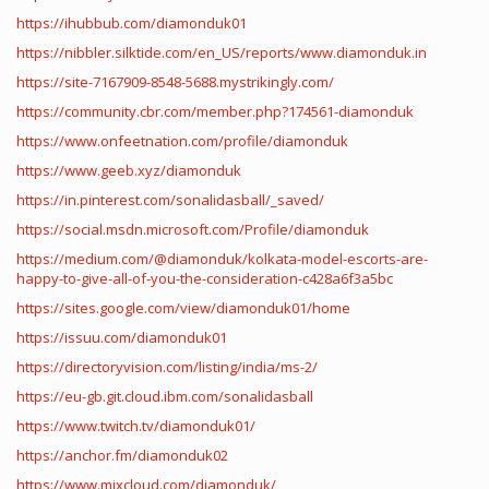
https://ihubbub.com/diamonduk01
https://nibbler.silktide.com/en_US/reports/www.diamonduk.in
https://site-7167909-8548-5688.mystrikingly.com/
https://community.cbr.com/member.php?174561-diamonduk
https://www.onfeetnation.com/profile/diamonduk
https://www.geeb.xyz/diamonduk
https://in.pinterest.com/sonalidasball/_saved/
https://social.msdn.microsoft.com/Profile/diamonduk
https://medium.com/@diamonduk/kolkata-model-escorts-are-
happy-to-give-all-of-you-the-consideration-c428a6f3a5bc
https://sites.google.com/view/diamonduk01/home
https://issuu.com/diamonduk01
https://directoryvision.com/listing/india/ms-2/
https://eu-gb.git.cloud.ibm.com/sonalidasball
https://www.twitch.tv/diamonduk01/
https://anchor.fm/diamonduk02
https://www.mixcloud.com/diamonduk/