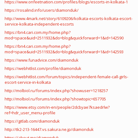
https://www.onfeetnation.com/profiles/blogs/escorts-in-kolkata-1
https://rosalind.info/users/diamonduk/
http://www.4mark.net/story/6109206/kolkata-escorts-kolkata-escort-
service-kolkata-independent-escorts
https://bn4.cari.com.my/home.php?
mod=space&uid=2511932&do=blog&quickforward=1&id=142590
https://bn4.cari.com.my/home.php?
mod=space&uid=2511932&do=blog&quickforward=1&id=142593
https://www.funadvice.com/diamonduk
https://webhitlist.com/profile/diamonduk
https://webhitlist.com/forum/topics/independent-female-call-girls-
escort-service-in-kolkata
http://molbiol.ru/forums/index.php?showuser=1218257
http://molbiol.ru/forums/index.php?showtopic=657705
https://www.etsy.com/in-en/people/2dcbyae7ksaedrlw?
ref=hdr_user_menu-profile
https://gitlab.com/diamonduk
http://tk2-213-16447.vs.sakura.ne.jp/diamonduk
https://about.me/diamonduk