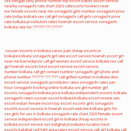
sex
bengali sexy phone number
top escort babes
escort service
nearby
sonagachi rate chart 2020
callescorts
hookers near
me
female escorts near me
sonagachi girls number
sonagachi price
rate today
kolkata sex call girl
sonagachi call girls
sonagachi price
rate
kolkata prostitution rates
howrah escort service
sonagachi
kolkata rate list
??????? ??? ??????
russian escorts in kolkata
sarvis pals
cheap escorts in
kolkata
kolkata sonagachi girl rate
escort service howrah
escort girl
near me
barrackpore call girl
women escort service
kolkata sex call
girl
howrah escorts
best escort service
escort service
number
kolkata call girl contact number
sonagachi girl photo and
phone number
??????? ??? ????
call grilled number in kolkata
desi
escort service
sonagachi prostitutes rates
sonagachi rates per
hour
sonagachi booking online
kolkata sex girl number
girl
escorts
sonagachi kolkata price
kolkata independent escorts
kolkata
sonagachi rates
russian escort kolkata
kolkata escort review
sex
escort
indian female escort
top escort
escorts girls
sonagachi
escorts
escort service in howrah
escort website
kolkata girls for
sex
girls for sex in kolkata
sonagachi rate chart 2020
female escort
service
independent escort girl in kolkata
cheap escorts in
kolkata
escort service sex
kalighat prostitutes location
best
escorts
kalighat red light area rates
escort service call girl
kolkata call