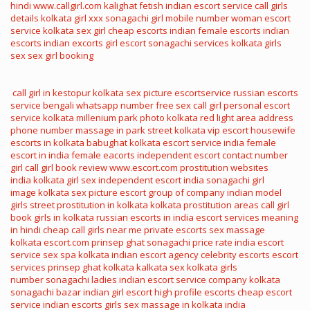
hindi
www.callgirl.com
kalighat fetish
indian escort service
call girls
details
kolkata girl xxx
sonagachi girl mobile number
woman escort
service
kolkata sex girl
cheap escorts
indian female escorts
indian
escorts
indian excorts
girl escort
sonagachi services
kolkata girls
sex
sex girl booking
call girl in kestopur
kolkata sex picture
escortservice
russian escorts
service
bengali whatsapp number
free sex call girl
personal escort
service
kolkata millenium park photo
kolkata red light area address
phone number
massage in park street kolkata
vip escort
housewife
escorts in kolkata
babughat kolkata
escort service india
female
escort in india
female eacorts
independent escort
contact number
girl
call girl book review
www.escort.com
prostitution websites
india
kolkata girl sex
independent escort india
sonagachi girl
image
kolkata sex picture
escort group of company
indian model
girls
street prostitution in kolkata
kolkata prostitution areas
call girl
book
girls in kolkata
russian escorts in india
escort services meaning
in hindi
cheap call girls near me
private escorts
sex massage
kolkata
escort.com
prinsep ghat
sonagachi price rate
india escort
service
sex spa kolkata
indian escort agency
celebrity escorts
escort
services
prinsep ghat kolkata
kalkata sex
kolkata girls
number
sonagachi ladies
indian escort service company
kolkata
sonagachi bazar
indian girl escort
high profile escorts
cheap escort
service
indian escorts girls
sex massage in kolkata
india