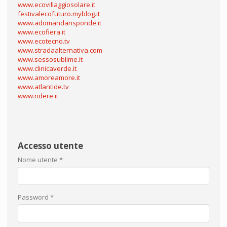
www.ecovillaggiosolare.it
festivalecofuturo.myblog.it
www.adomandarisponde.it
www.ecofiera.it
www.ecotecno.tv
www.stradaalternativa.com
www.sessosublime.it
www.clinicaverde.it
www.amoreamore.it
www.atlantide.tv
www.ridere.it
Accesso utente
Nome utente
*
Password
*