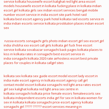
service
kolkata housewife escort
kalighat red light area
escort
models
housewife escort in kolkata
fucking place in kolkata
indian
escort girl
kolkata girls sex
indian escort services
bengali mobile
number
escort service in india
escort site
park hotel raid
kolkata
best escort agency
park hotel kolkata raid
escorts service in
india
indian escorts service
kolkata prostitution places
indian escort
sex
russia escorts
sonagachi girls photo
indian escort girl sex
escort girl
india
shobha xxx
escort call girls
kolkata girl fuck
free escort
service
kolkata sovabazar sonagachi
back pages kolkata
places to
kiss in kolkata
rates in sonagachi
best escort service in
india
sonagachi kolkata 2020 rate
airhostess escort
best private
places for couples in kolkata
callgirl sites
kolkata sex
kolkata sex guide
escort model
escort lady
escort in
india
male escort agency in kolkata
escort agency
call girl
contact
model escort
kolkata sonagachi red light area rates
escort
girl sex
kalighat kolkata red light area
sex centre in
kolkata
sonagachi kolkata price
female escors
femaleescorts
sex
kolkata
independent escorts india
girl for sex in kolkata
women for
sex in kolkata
kolkata sonagachi price
escort agency
kolkata
sonagachi girl
????? ??????
escort services meaning in