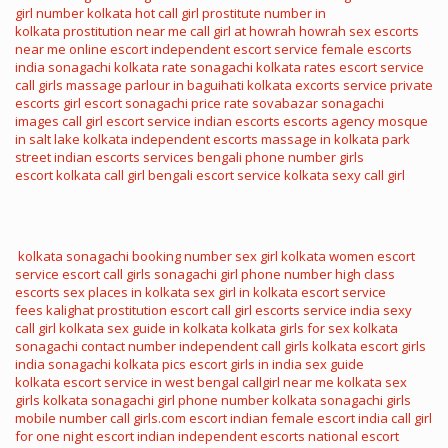
girl number
kolkata hot call girl
prostitute number in
kolkata
prostitution near me
call girl at howrah
howrah sex
escorts
near me
online escort
independent escort service
female escorts
india
sonagachi kolkata rate
sonagachi kolkata rates
escort service
call girls
massage parlour in baguihati kolkata
excorts service
private
escorts
girl escort
sonagachi price rate
sovabazar sonagachi
images
call girl escort service
indian escorts
escorts agency
mosque
in salt lake kolkata
independent escorts
massage in kolkata park
street
indian escorts services
bengali phone number
girls
escort
kolkata call girl
bengali escort service
kolkata sexy call girl
kolkata sonagachi booking number
sex girl kolkata
women escort
service
escort call girls
sonagachi girl phone number
high class
escorts
sex places in kolkata
sex girl in kolkata
escort service
fees
kalighat prostitution
escort call girl
escorts service india
sexy
call girl kolkata
sex guide in kolkata
kolkata girls for sex
kolkata
sonagachi contact number
independent call girls kolkata
escort girls
india
sonagachi kolkata pics
escort girls in india
sex guide
kolkata
escort service in west bengal
callgirl near me
kolkata sex
girls
kolkata sonagachi girl phone number
kolkata sonagachi girls
mobile number
call girls.com
escort indian
female escort india
call girl
for one night
escort indian
independent escorts
national escort