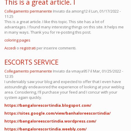
This is a great article. I
Collegamento permanente
Inviato da
among12
il Lun, 01/17/2022 -
11:25
This is a great article. I like this topic. This site has a lot of
advantages. I found many interesting things on this site. It helps me
in many ways. Thank you for re-posting this post.
coloring pages
Accedi
o
registrati
per inserire commenti.
ESCORTS SERVICE
Collegamento permanente
Inviato da
vmaya957
il Mar, 01/25/2022 -
12:35
I undeniably saw your blog and expected to offer that I even have
astoundingly endeavored the experience of looking at your weblog
area. Considering, I'll purchase your feed and I concur with your
system again quickly.
https://bangalorescortindia.blogspot.com/
https://sites.google.com/view/banhaloreescortindia/
https://bangaloreescortindia.wordpress.com/
https://bangalorescortindia.weebly.com/