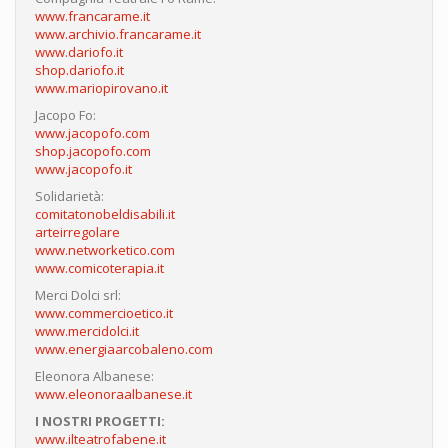
www.francarame.it
www.archivio.francarame.it
www.dariofo.it
shop.dariofo.it
www.mariopirovano.it
Jacopo Fo:
www.jacopofo.com
shop.jacopofo.com
www.jacopofo.it
Solidarietà:
comitatonobeldisabili.it
arteirregolare
www.networketico.com
www.comicoterapia.it
Merci Dolci srl:
www.commercioetico.it
www.mercidolci.it
www.energiaarcobaleno.com
Eleonora Albanese:
www.eleonoraalbanese.it
I NOSTRI PROGETTI:
www.ilteatrofabene.it