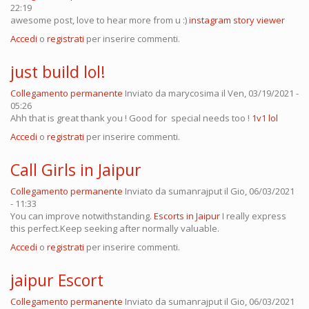
22:19
awesome post, love to hear more from u :)
instagram story viewer
Accedi
o
registrati
per inserire commenti.
just build lol!
Collegamento permanente
Inviato da
marycosima
il Ven, 03/19/2021 -
05:26
Ahh that is great thank you ! Good for special needs too !
1v1 lol
Accedi
o
registrati
per inserire commenti.
Call Girls in Jaipur
Collegamento permanente
Inviato da
sumanrajput
il Gio, 06/03/2021
- 11:33
You can improve notwithstanding.
Escorts in Jaipur
I really express
this perfect.Keep seeking after normally valuable.
Accedi
o
registrati
per inserire commenti.
jaipur Escort
Collegamento permanente
Inviato da
sumanrajput
il Gio, 06/03/2021