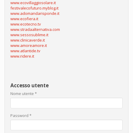
www.ecovillaggiosolare.it
festivalecofuturo.myblog.it
www.adomandarisponde.it
www.ecofiera.it
www.ecotecno.tv
www.stradaalternativa.com
www.sessosublime.it
www.clinicaverde.it
www.amoreamore.it
www.atlantide.tv
www.ridere.it
Accesso utente
Nome utente
*
Password
*