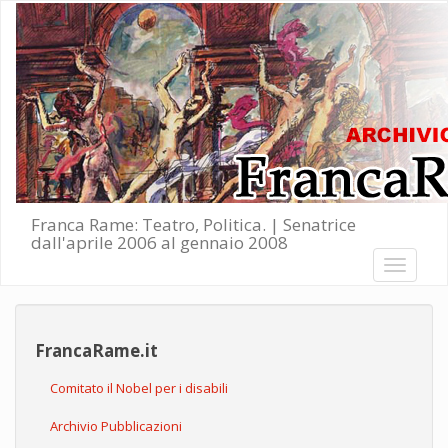
Salta al contenuto principale
Franca Rame: Teatro, Politica. | Senatrice
dall'aprile 2006 al gennaio 2008
Toggle
navigati
FrancaRame.it
Comitato il Nobel per i disabili
Archivio Pubblicazioni