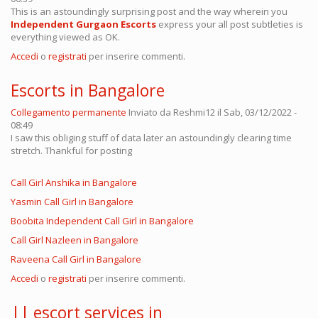
This is an astoundingly surprising post and the way wherein you
Independent Gurgaon Escorts
express your all post subtleties is
everything viewed as OK.
Accedi
o
registrati
per inserire commenti.
Escorts in Bangalore
Collegamento permanente
Inviato da
Reshmi12
il Sab, 03/12/2022 -
08:49
I saw this obliging stuff of data later an astoundingly clearing time
stretch. Thankful for posting
Call Girl Anshika in Bangalore
Yasmin Call Girl in Bangalore
Boobita Independent Call Girl in Bangalore
Call Girl Nazleen in Bangalore
Raveena Call Girl in Bangalore
Accedi
o
registrati
per inserire commenti.
|| escort services in