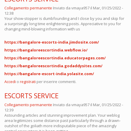
Collegamento permanente
Inviato da
vmaya957
il Mar, 01/25/2022 -
12:38
Your show-stopper is dumbfounding and I close by you and skip for
a surprisingly long time enlightening posts. Appreciative to you for
changing mind-blowing information with us
https://bangalore-escorts-india.jimdosite.com/
https://bangaloreescortindia.webflow.io/
https://bangaloreescortindia.educatorpages.com/
https://bangaloreescortindia.godaddysites.com/
https://bangalore-escort-india.yolasite.com/
Accedi
o
registrati
per inserire commenti.
ESCORTS SERVICE
Collegamento permanente
Inviato da
vmaya957
il Mar, 01/25/2022 -
12:39
Astounding articles and stunning improvement plan. Your weblog
area legitimizes some distance past particularly through a drawn-
outshot of the goliath more indisputable piece of the amazingly