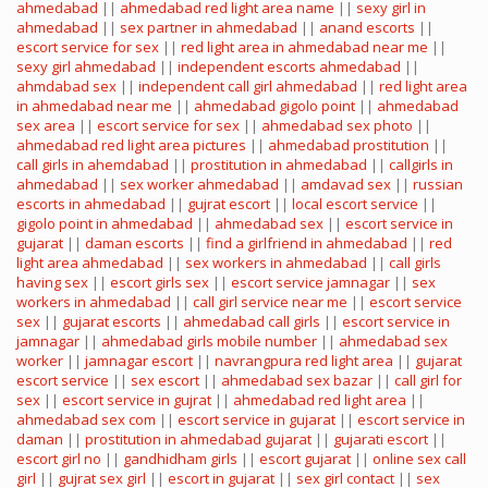
ahmedabad
||
ahmedabad red light area name
||
sexy girl in
ahmedabad
||
sex partner in ahmedabad
||
anand escorts
||
escort service for sex
||
red light area in ahmedabad near me
||
sexy girl ahmedabad
||
independent escorts ahmedabad
||
ahmdabad sex
||
independent call girl ahmedabad
||
red light area
in ahmedabad near me
||
ahmedabad gigolo point
||
ahmedabad
sex area
||
escort service for sex
||
ahmedabad sex photo
||
ahmedabad red light area pictures
||
ahmedabad prostitution
||
call girls in ahemdabad
||
prostitution in ahmedabad
||
callgirls in
ahmedabad
||
sex worker ahmedabad
||
amdavad sex
||
russian
escorts in ahmedabad
||
gujrat escort
||
local escort service
||
gigolo point in ahmedabad
||
ahmedabad sex
||
escort service in
gujarat
||
daman escorts
||
find a girlfriend in ahmedabad
||
red
light area ahmedabad
||
sex workers in ahmedabad
||
call girls
having sex
||
escort girls sex
||
escort service jamnagar
||
sex
workers in ahmedabad
||
call girl service near me
||
escort service
sex
||
gujarat escorts
||
ahmedabad call girls
||
escort service in
jamnagar
||
ahmedabad girls mobile number
||
ahmedabad sex
worker
||
jamnagar escort
||
navrangpura red light area
||
gujarat
escort service
||
sex escort
||
ahmedabad sex bazar
||
call girl for
sex
||
escort service in gujrat
||
ahmedabad red light area
||
ahmedabad sex com
||
escort service in gujarat
||
escort service in
daman
||
prostitution in ahmedabad gujarat
||
gujarati escort
||
escort girl no
||
gandhidham girls
||
escort gujarat
||
online sex call
girl
||
gujrat sex girl
||
escort in gujarat
||
sex girl contact
||
sex