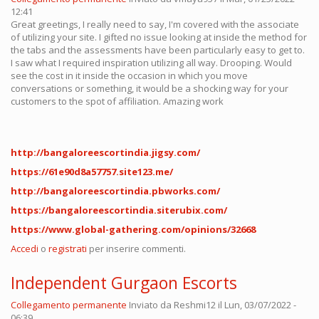
12:41
Great greetings, I really need to say, I'm covered with the associate
of utilizing your site. I gifted no issue looking at inside the method for
the tabs and the assessments have been particularly easy to get to.
I saw what I required inspiration utilizing all way. Drooping. Would
see the cost in it inside the occasion in which you move
conversations or something, it would be a shocking way for your
customers to the spot of affiliation. Amazing work
http://bangaloreescortindia.jigsy.com/
https://61e90d8a57757.site123.me/
http://bangaloreescortindia.pbworks.com/
https://bangaloreescortindia.siterubix.com/
https://www.global-gathering.com/opinions/32668
Accedi
o
registrati
per inserire commenti.
Independent Gurgaon Escorts
Collegamento permanente
Inviato da
Reshmi12
il Lun, 03/07/2022 -
06:39