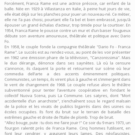
Forcément, Franca Rame est une actrice précoce, car enfant de la
balle. Née en 1929 à Villastanza en Italie, à peine huit jours de vie,
elle était déjà sur les planches pour jouer un nouveau-né. Ce métier,
elle ne l’a pas choisi, pourtant elle l’a bel et bien embrassé, jusqu’à
épouser un grand échalas d’acteur, trop timide pour la courtiser. En
1954, Franca Rame le pousse contre un mur et d’un baiser fougueux
débute son aventure amoureuse, théâtrale et politique avec Dario
Fo.
En 1958, le couple fonde la compagnie théâtrale "Dario Fo - Franca
Rame". Le succès est au rendez-vous, au point de les voir présenter
en 1962 une émission phare de la télévision, "Canzonissima". Mais
le duo dérange, dénonce dans ses saynètes. Là où la censure
s’annonce, ils claquent la porte et retournent sur scène où leur
commedia dell’arte a des accents éminemment politiques.
Communistes, un temps, ils virent plus à gauche et s’immergent dans
le vent de changement de 1968. Le couple refuse alors le théâtre
subventionné pour tenter l’aventure coopérative en fondant le
collectif Nuova Scena, puis La Commune. Les satyres, dont "Mort
accidentelle d’un anarchiste", s’enchaînent sous le regard malsain
de la police et les vivats de publics bigarrés dans des usines ou
écoles occupées. Ils font du bruit sur le terrain de bataille des
extrêmes gauche et droite de l’Italie de plomb. Trop de bruit.
"Allez bouge, pute : tu dois me faire jouir !" Ce soir du 9 mars 1973, un
fourgon ralentit près de Franca Rame. Cinq hommes l’utilisent, en
font leur cendrier, y aiguisent leurs lames. Des néofascistes,