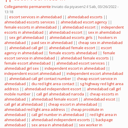
Collegamento permanente
Inviato da
piyasen2
il Sab, 03/26/2022 -
13:18
||
escort services in ahmedabad
||
ahmedabad escorts
||
ahmedabad escorts services
||
ahmedabad escort agency
||
female escorts in ahmedabad
||
ahmedabad escort
||
independent
escorts in ahmedabad
||
ahmedabad escort
||
sex in ahemdabad
||
sex girl ahmedabad
||
ahmedabad escorts girls
||
hookers in
ahmedabad
||
paid sex in ahmedabad
||
cheap sex in ahmedabad
||
ahmedabad call girl
||
ahmedabad female escort
||
escort
agency in ahmedabad
||
female escorts ahmedabad
||
female
escort service in ahmedabad
||
ahmedabad female escorts
||
female escort ahmedabad
||
ahmedabad escort services
||
ahmedabad girl sex
||
independent escort in ahmedabad
||
independent escort ahmedabad
||
independent escort ahmedabad
||
ahmedabad call girl contact number
||
cheap escort service in
ahmedabad
||
diu red light area contact
||
sg highway red light area
address
||
ahmedabad independent escort
||
ahmedabad call girl
mobile number
||
call girl ahmedabad naroda
||
cheap escorts in
ahmedabad
||
ahmedabad female escort
||
ahmedabad escot
||
call girl at ahmedabad
||
cheap escort in ahmedabad
||
ahmedabad red light area address
||
cheap prostitute in
ahmedabad
||
call girl number in ahmedabad
||
red light area in
ahmedabad
||
ahmedabad independent escorts
||
backpage
ahmedabad
||
sex area in ahmedabad
||
sex worker in