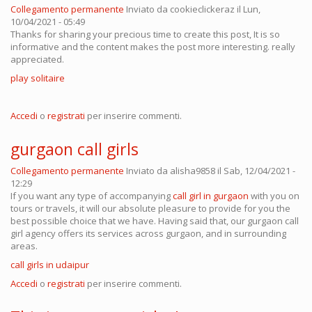
Collegamento permanente
Inviato da
cookieclickeraz
il Lun,
10/04/2021 - 05:49
Thanks for sharing your precious time to create this post, It is so
informative and the content makes the post more interesting. really
appreciated.
play solitaire
Accedi
o
registrati
per inserire commenti.
gurgaon call girls
Collegamento permanente
Inviato da
alisha9858
il Sab, 12/04/2021 -
12:29
If you want any type of accompanying
call girl in gurgaon
with you on
tours or travels, it will our absolute pleasure to provide for you the
best possible choice that we have. Having said that, our gurgaon call
girl agency offers its services across gurgaon, and in surrounding
areas.
call girls in udaipur
Accedi
o
registrati
per inserire commenti.