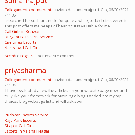
Sumanrajput
Collegamento permanente
Inviato da
sumanrajput
il Gio, 06/03/2021
- 11:35
I searched for such an article for quite a while, today I discovered it.
This post offers me heaps of bearing. It is valuable for me.
Call Girls in Beawar
Durgapura Escorts Service
Civil Lines Escorts
Nasirabad Call Girls
Accedi
o
registrati
per inserire commenti.
priyasharma
Collegamento permanente
Inviato da
sumanrajput
il Gio, 06/03/2021
- 11:36
I have evaluated a few the articles on your website page now, and I
truly like your framework for outlining a blog. I added it to my top
choices blog webpage list and will ask soon.
Pushkar Escorts Service
Raja Park Escorts
Sitapur Call Girls
Escorts in Vaishali Nagar