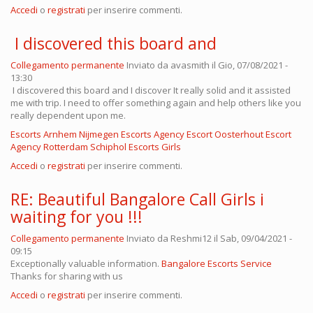
Accedi
o
registrati
per inserire commenti.
I discovered this board and
Collegamento permanente
Inviato da
avasmith
il Gio, 07/08/2021 -
13:30
I discovered this board and I discover It really solid and it assisted
me with trip. I need to offer something again and help others like you
really dependent upon me.
Escorts Arnhem
Nijmegen Escorts Agency
Escort Oosterhout
Escort
Agency Rotterdam
Schiphol Escorts Girls
Accedi
o
registrati
per inserire commenti.
RE: Beautiful Bangalore Call Girls i
waiting for you !!!
Collegamento permanente
Inviato da
Reshmi12
il Sab, 09/04/2021 -
09:15
Exceptionally valuable information.
Bangalore Escorts Service
Thanks for sharing with us
Accedi
o
registrati
per inserire commenti.