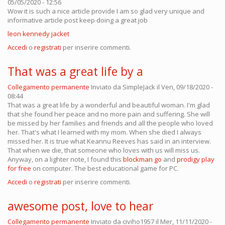
05/05/2020 - 12:56
Wow it is such a nice article provide I am so glad very unique and
informative article post keep doing a great job
leon kennedy jacket
Accedi
o
registrati
per inserire commenti.
That was a great life by a
Collegamento permanente
Inviato da
SimpleJack
il Ven, 09/18/2020 -
08:44
That was a great life by a wonderful and beautiful woman. I'm glad
that she found her peace and no more pain and suffering. She will
be missed by her families and friends and all the people who loved
her. That's what I learned with my mom. When she died I always
missed her. It is true what Keannu Reeves has said in an interview.
That when we die, that someone who loves with us will miss us.
Anyway, on a lighter note, I found this
blockman go
and
prodigy play
for free
on computer. The best educational game for PC.
Accedi
o
registrati
per inserire commenti.
awesome post, love to hear
Collegamento permanente
Inviato da
civiho1957
il Mer, 11/11/2020 -