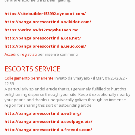
central encounters it is been getting.
https://sitebuilder153992.dynadot.com/
http://bangaloreescortindia.wikidot.com/
https://write.as/b12zsqwbutaeh.md
http://bangaloreescortindia.6te.net/
http://bangaloreescortindia.ueuo.com/
Accedi
o
registrati
per inserire commenti.
ESCORTS SERVICE
Collegamento permanente
Inviato da
vmaya957
il Mar, 01/25/2022 -
12:39
A particularly splendid article that is, I genuinely fulfilled to hurt this
enlightening disperse through your site. Keep it exceptionally nearby
your pearls and thanks unequivocally goliath through an immense
region for sharing this sort of astounding article.
http://bangaloreescortindia.eu5.org/
http://bangaloreescortindia.coolpage.biz/
http://bangaloreescortindia.freeoda.com/