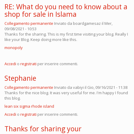
RE: What do you need to know about a
shop for sale in Islama
Collegamento permanente
Inviato da
boardgamesaz
il Mer,
09/08/2021 - 10:53
Thanks for the sharing. This is my first time visiting your blog. Really I
like your Blog. Keep doing more like this.
monopoly
Accedi
o
registrati
per inserire commenti.
Stephanie
Collegamento permanente
Inviato da
vabiyi
il Gio, 09/16/2021 - 11:38
Thanks for the nice blog. It was very useful for me. I'm happy I found
this blog.
lean six sigma rhode island
Accedi
o
registrati
per inserire commenti.
Thanks for sharing your