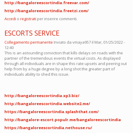
http://bangaloreescortindia.freevar.com/
http://bangaloreescortindia.freetzi.com/
Accedi
o
registrati
per inserire commenti.
ESCORTS SERVICE
Collegamento permanente
Inviato da
vmaya957
il Mar, 01/25/2022 -
12:40
This is an astounding conviction that kills delays on roads with the
partner of the tremendous events the virtual costs. As displayed
through all individuals are in shape this rate upsets and peering out
help from by a huge degree by a long shot the greater part of
individuals ability to shed this issue.
http://bangaloreescortindia.xp3.biz/
http://bangaloreescortindia.website2.me/
https://bangaloreescortindia.splashthat.com/
http://bangalore-escort.populr.me/bangaloreescortindia
https://bangaloreescortindia.nethouse.ru/