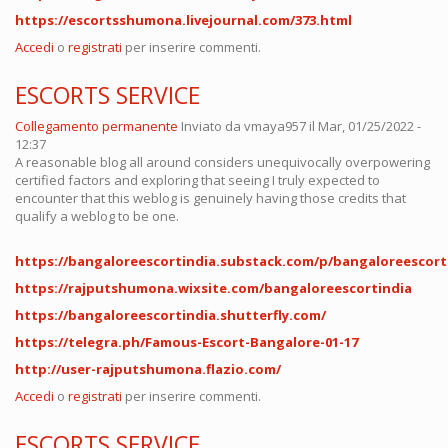
https://escortsshumona.livejournal.com/373.html
Accedi
o
registrati
per inserire commenti.
ESCORTS SERVICE
Collegamento permanente
Inviato da
vmaya957
il Mar, 01/25/2022 -
12:37
A reasonable blog all around considers unequivocally overpowering
certified factors and exploring that seeing I truly expected to
encounter that this weblog is genuinely having those credits that
qualify a weblog to be one.
https://bangaloreescortindia.substack.com/p/bangaloreescort
https://rajputshumona.wixsite.com/bangaloreescortindia
https://bangaloreescortindia.shutterfly.com/
https://telegra.ph/Famous-Escort-Bangalore-01-17
http://user-rajputshumona.flazio.com/
Accedi
o
registrati
per inserire commenti.
ESCORTS SERVICE