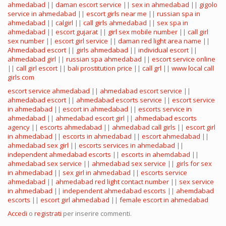
ahmedabad
||
daman escort service
||
sex in ahmedabad
||
gigolo
service in ahmedabad
||
escort girls near me
||
russian spa in
ahmedabad
||
calgirl
||
call girls ahmedabad
||
sex spa in
ahmedabad
||
escort gujarat
||
girl sex mobile number
||
call girl
sex number
||
escort girl service
||
daman red light area name
||
Ahmedabad escort
||
girls ahmedabad
||
individual escort
||
ahmedabad girl
||
russian spa ahmedabad
||
escort service online
||
call girl escort
||
bali prostitution price
||
call grl
||
www local call
girls com
escort service ahmedabad
||
ahmedabad escort service
||
ahmedabad escort
||
ahmedabad escorts service
||
escort service
in ahmedabad
||
escort in ahmedabad
||
escorts service in
ahmedabad
||
ahmedabad escort girl
||
ahmedabad escorts
agency
||
escorts ahmedabad
||
ahmedabad call girls
||
escort girl
in ahmedabad
||
escorts in ahmedabad
||
escort ahmedabad
||
ahmedabad sex girl
||
escorts services in ahmedabad
||
independent ahmedabad escorts
||
escorts in ahemdabad
||
ahmedabad sex service
||
ahmedabad sex service
||
girls for sex
in ahmedabad
||
sex girl in ahmedabad
||
escorts service
ahmedabad
||
ahmedabad red light contact number
||
sex service
in ahmedabad
||
independent ahmedabad escorts
||
ahemdabad
escorts
||
escort girl ahmedabad
||
female escort in ahmedabad
Accedi
o
registrati
per inserire commenti.