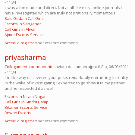
- 11:34
It was a ton made and direct. Not at all like extra online journals I
have investigated which are truly not irrationally momentous.
Bais Godam Call Girls
Escorts in Sanganer
Call Girls in Alwar
Ajmer Escorts Service
Accedi
o
registrati
per inserire commenti.
priyasharma
Collegamento permanente
Inviato da
sumanrajput
il Gio, 06/03/2021
- 11:34
I in like way discovered your posts remarkably entrancing. In reality
in the wake of investigating, I expected to go show it to my partner
and he respected it as well.
Escorts in Niram Nagar
Call Girls in Sindhi Camp
Bikaner Escorts Service
Rewari Escorts
Accedi
o
registrati
per inserire commenti.