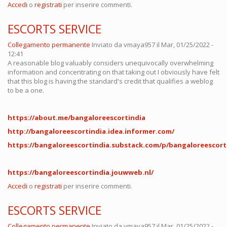
Accedi
o
registrati
per inserire commenti.
ESCORTS SERVICE
Collegamento permanente
Inviato da
vmaya957
il Mar, 01/25/2022 -
12:41
A reasonable blog valuably considers unequivocally overwhelming
information and concentrating on that taking out I obviously have felt
that this blog is having the standard's credit that qualifies a weblog
to be a one.
https://about.me/bangaloreescortindia
http://bangaloreescortindia.idea.informer.com/
https://bangaloreescortindia.substack.com/p/bangaloreescort
https://bangaloreescortindia.jouwweb.nl/
Accedi
o
registrati
per inserire commenti.
ESCORTS SERVICE
Collegamento permanente
Inviato da
vmaya957
il Mar, 01/25/2022 -