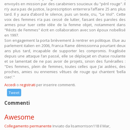
envoyés en mission par des carabiniers soucieux du "péril rouge". Il
n’y aura pas de justice, la prescription enterrera l’affaire 25 ans plus
tard. Il y aura d’abord le silence, puis un texte, cru, "Le Viol". Cette
voix des femmes n’a pas cessé de lutter, faisant des paroles des
armes pour tuer cette idée de la femme objet, notamment dans
"Récits de Femmes" écrit en collaboration avec son époux nobellisé
en 1997.
Son engagement la porta brièvement à rentrer en politique. Elue au
parlement italien en 2006, Franca Rame démissionna pourtant deux
ans plus tard, incapable de supporter les compromis. Fragilisée
depuis une attaque l’an passé, elle se déplaçait en chaise roulante
et se lamentait de ne pas avoir de projets, sinon des funérailles :
"Des femmes, plein de femmes, toutes celles que j’ai aidées, des
proches, amies ou ennemies vêtues de rouge qui chantent ‘bella
ciao’."
Accedi
o
registrati
per inserire commenti.
Tweet
Commenti
Awesome
Collegamento permanente
Inviato da
lisamorrison118
il Mar,