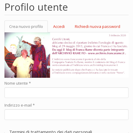
Profilo utente
Crea nuovo profilo
(scheda
Accedi
Richiedi nuova password
Schede primarie
attiva)
Nome utente
*
Indirizzo e-mail
*
Termini di trattamento dei dati personali