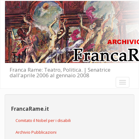
Salta al contenuto principale
Franca Rame: Teatro, Politica. | Senatrice
dall'aprile 2006 al gennaio 2008
Toggle
navigati
FrancaRame.it
Comitato il Nobel per i disabili
Archivio Pubblicazioni