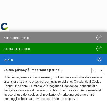
Solo Cookie Tecnici
Accetta tutti i Cookie
Salva
Opzioni
La tua privacy è importante per noi.
Nascondi Opzioni
Utilizziamo, senza il tuo consenso, cookies necessari alla elaborazione
di analisi statistiche e tecnici per l'utilizzo del sito. Chiudendo il Cookie
Banner, mediante il simbolo 'X' o negando il consenso, continuerai a
navigare in assenza di cookie di profilazione/marketing. Acconsentendo
invece all'uso dei cookies di profilazione/marketing potremo offrirti
messaggi pubblicitari corrispondenti alle tue esigenze.