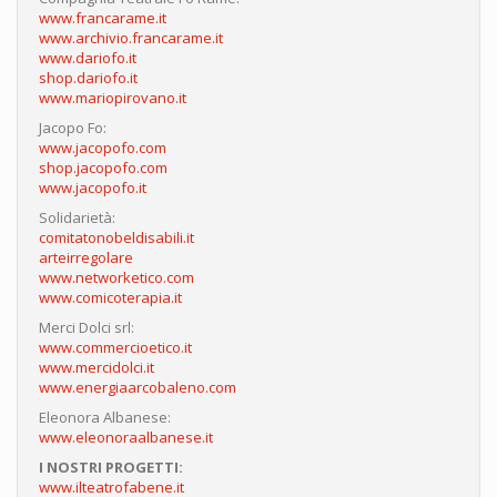
www.francarame.it
www.archivio.francarame.it
www.dariofo.it
shop.dariofo.it
www.mariopirovano.it
Jacopo Fo:
www.jacopofo.com
shop.jacopofo.com
www.jacopofo.it
Solidarietà:
comitatonobeldisabili.it
arteirregolare
www.networketico.com
www.comicoterapia.it
Merci Dolci srl:
www.commercioetico.it
www.mercidolci.it
www.energiaarcobaleno.com
Eleonora Albanese:
www.eleonoraalbanese.it
I NOSTRI PROGETTI:
www.ilteatrofabene.it