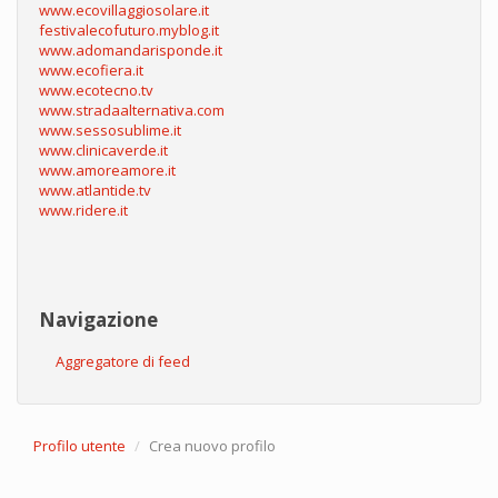
www.ecovillaggiosolare.it
festivalecofuturo.myblog.it
www.adomandarisponde.it
www.ecofiera.it
www.ecotecno.tv
www.stradaalternativa.com
www.sessosublime.it
www.clinicaverde.it
www.amoreamore.it
www.atlantide.tv
www.ridere.it
Navigazione
Aggregatore di feed
Profilo utente
Crea nuovo profilo