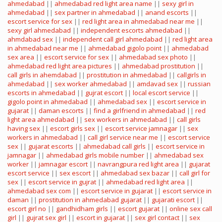
ahmedabad
||
ahmedabad red light area name
||
sexy girl in
ahmedabad
||
sex partner in ahmedabad
||
anand escorts
||
escort service for sex
||
red light area in ahmedabad near me
||
sexy girl ahmedabad
||
independent escorts ahmedabad
||
ahmdabad sex
||
independent call girl ahmedabad
||
red light area
in ahmedabad near me
||
ahmedabad gigolo point
||
ahmedabad
sex area
||
escort service for sex
||
ahmedabad sex photo
||
ahmedabad red light area pictures
||
ahmedabad prostitution
||
call girls in ahemdabad
||
prostitution in ahmedabad
||
callgirls in
ahmedabad
||
sex worker ahmedabad
||
amdavad sex
||
russian
escorts in ahmedabad
||
gujrat escort
||
local escort service
||
gigolo point in ahmedabad
||
ahmedabad sex
||
escort service in
gujarat
||
daman escorts
||
find a girlfriend in ahmedabad
||
red
light area ahmedabad
||
sex workers in ahmedabad
||
call girls
having sex
||
escort girls sex
||
escort service jamnagar
||
sex
workers in ahmedabad
||
call girl service near me
||
escort service
sex
||
gujarat escorts
||
ahmedabad call girls
||
escort service in
jamnagar
||
ahmedabad girls mobile number
||
ahmedabad sex
worker
||
jamnagar escort
||
navrangpura red light area
||
gujarat
escort service
||
sex escort
||
ahmedabad sex bazar
||
call girl for
sex
||
escort service in gujrat
||
ahmedabad red light area
||
ahmedabad sex com
||
escort service in gujarat
||
escort service in
daman
||
prostitution in ahmedabad gujarat
||
gujarati escort
||
escort girl no
||
gandhidham girls
||
escort gujarat
||
online sex call
girl
||
gujrat sex girl
||
escort in gujarat
||
sex girl contact
||
sex