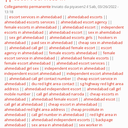
Collegamento permanente
Inviato da
piyasen2
il Sab, 03/26/2022 -
13:18
||
escort services in ahmedabad
||
ahmedabad escorts
||
ahmedabad escorts services
||
ahmedabad escort agency
||
female escorts in ahmedabad
||
ahmedabad escort
||
independent
escorts in ahmedabad
||
ahmedabad escort
||
sex in ahemdabad
||
sex girl ahmedabad
||
ahmedabad escorts girls
||
hookers in
ahmedabad
||
paid sex in ahmedabad
||
cheap sex in ahmedabad
||
ahmedabad call girl
||
ahmedabad female escort
||
escort
agency in ahmedabad
||
female escorts ahmedabad
||
female
escort service in ahmedabad
||
ahmedabad female escorts
||
female escort ahmedabad
||
ahmedabad escort services
||
ahmedabad girl sex
||
independent escort in ahmedabad
||
independent escort ahmedabad
||
independent escort ahmedabad
||
ahmedabad call girl contact number
||
cheap escort service in
ahmedabad
||
diu red light area contact
||
sg highway red light area
address
||
ahmedabad independent escort
||
ahmedabad call girl
mobile number
||
call girl ahmedabad naroda
||
cheap escorts in
ahmedabad
||
ahmedabad female escort
||
ahmedabad escot
||
call girl at ahmedabad
||
cheap escort in ahmedabad
||
ahmedabad red light area address
||
cheap prostitute in
ahmedabad
||
call girl number in ahmedabad
||
red light area in
ahmedabad
||
ahmedabad independent escorts
||
backpage
ahmedabad
||
sex area in ahmedabad
||
sex worker in