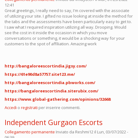
12:41
Great greetings, I really need to say, I'm covered with the associate
of utilizing your site. I gifted no issue looking at inside the method for
the tabs and the assessments have been particularly easy to get to.
I saw what I required inspiration utilizing all way. Drooping. Would
see the cost in it inside the occasion in which you move
conversations or something, it would be a shocking way for your
customers to the spot of affiliation. Amazing work
http://bangaloreescortindia.jigsy.com/
https://61e90d8a57757.site123.me/
http://bangaloreescortindia.pbworks.com/
https://bangaloreescortindia.siterubix.com/
https://www.global-gathering.com/opinions/32668
Accedi
o
registrati
per inserire commenti.
Independent Gurgaon Escorts
Collegamento permanente
Inviato da
Reshmi12
il Lun, 03/07/2022 -
06:39