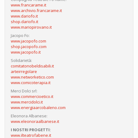
www.francarame.it
www.archivio.francarame.it
www.dariofo.it
shop.dariofo.it
www.mariopirovano.it
Jacopo Fo:
www.jacopofo.com
shop.jacopofo.com
www.jacopofo.it
Solidarietà:
comitatonobeldisabili.it
arteirregolare
www.networketico.com
www.comicoterapia.it
Merci Dolci srl:
www.commercioetico.it
www.mercidolci.it
www.energiaarcobaleno.com
Eleonora Albanese:
www.eleonoraalbanese.it
I NOSTRI PROGETTI:
www.ilteatrofabene.it