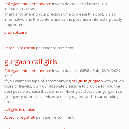
Collegamento permanente
Inviato da
cookieclickeraz
il Lun,
10/04/2021 - 05:49
Thanks for sharing your precious time to create this post, It is so
informative and the content makes the post more interesting. really
appreciated.
play solitaire
Accedi
o
registrati
per inserire commenti.
gurgaon call girls
Collegamento permanente
Inviato da
alisha9858
il Sab, 12/04/2021 -
12:29
If you want any type of accompanying
call girl in gurgaon
with you on
tours or travels, it will our absolute pleasure to provide for you the
best possible choice that we have. Having said that, our gurgaon call
girl agency offers its services across gurgaon, and in surrounding
areas.
call girls in udaipur
Accedi
o
registrati
per inserire commenti.