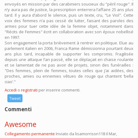
envoyés en mission par des carabiniers soucieux du "péril rouge". Il
n’y aura pas de justice, la prescription enterrera l’affaire 25 ans plus
tard. Il y aura d’abord le silence, puis un texte, cru, "Le Viol". Cette
voix des femmes n’a pas cessé de lutter, faisant des paroles des
armes pour tuer cette idée de la femme objet, notamment dans
"Récits de Femmes" écrit en collaboration avec son époux nobellisé
en 1997.
Son engagement la porta brièvement à rentrer en politique. Elue au
parlement italien en 2006, Franca Rame démissionna pourtant deux
ans plus tard, incapable de supporter les compromis. Fragilisée
depuis une attaque l’an passé, elle se déplaçait en chaise roulante
et se lamentait de ne pas avoir de projets, sinon des funérailles :
"Des femmes, plein de femmes, toutes celles que j’ai aidées, des
proches, amies ou ennemies vêtues de rouge qui chantent ‘bella
ciao’."
Accedi
o
registrati
per inserire commenti.
Tweet
Commenti
Awesome
Collegamento permanente
Inviato da
lisamorrison118
il Mar,