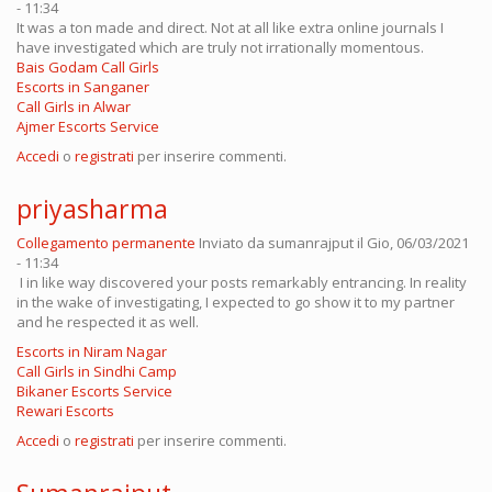
- 11:34
It was a ton made and direct. Not at all like extra online journals I
have investigated which are truly not irrationally momentous.
Bais Godam Call Girls
Escorts in Sanganer
Call Girls in Alwar
Ajmer Escorts Service
Accedi
o
registrati
per inserire commenti.
priyasharma
Collegamento permanente
Inviato da
sumanrajput
il Gio, 06/03/2021
- 11:34
I in like way discovered your posts remarkably entrancing. In reality
in the wake of investigating, I expected to go show it to my partner
and he respected it as well.
Escorts in Niram Nagar
Call Girls in Sindhi Camp
Bikaner Escorts Service
Rewari Escorts
Accedi
o
registrati
per inserire commenti.