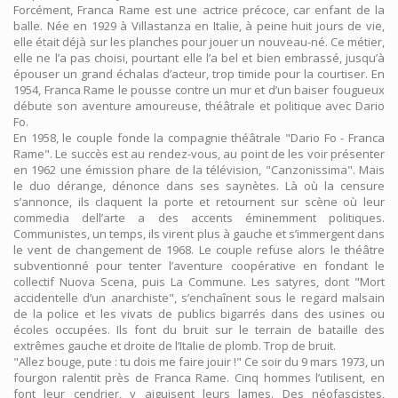
Forcément, Franca Rame est une actrice précoce, car enfant de la
balle. Née en 1929 à Villastanza en Italie, à peine huit jours de vie,
elle était déjà sur les planches pour jouer un nouveau-né. Ce métier,
elle ne l’a pas choisi, pourtant elle l’a bel et bien embrassé, jusqu’à
épouser un grand échalas d’acteur, trop timide pour la courtiser. En
1954, Franca Rame le pousse contre un mur et d’un baiser fougueux
débute son aventure amoureuse, théâtrale et politique avec Dario
Fo.
En 1958, le couple fonde la compagnie théâtrale "Dario Fo - Franca
Rame". Le succès est au rendez-vous, au point de les voir présenter
en 1962 une émission phare de la télévision, "Canzonissima". Mais
le duo dérange, dénonce dans ses saynètes. Là où la censure
s’annonce, ils claquent la porte et retournent sur scène où leur
commedia dell’arte a des accents éminemment politiques.
Communistes, un temps, ils virent plus à gauche et s’immergent dans
le vent de changement de 1968. Le couple refuse alors le théâtre
subventionné pour tenter l’aventure coopérative en fondant le
collectif Nuova Scena, puis La Commune. Les satyres, dont "Mort
accidentelle d’un anarchiste", s’enchaînent sous le regard malsain
de la police et les vivats de publics bigarrés dans des usines ou
écoles occupées. Ils font du bruit sur le terrain de bataille des
extrêmes gauche et droite de l’Italie de plomb. Trop de bruit.
"Allez bouge, pute : tu dois me faire jouir !" Ce soir du 9 mars 1973, un
fourgon ralentit près de Franca Rame. Cinq hommes l’utilisent, en
font leur cendrier, y aiguisent leurs lames. Des néofascistes,