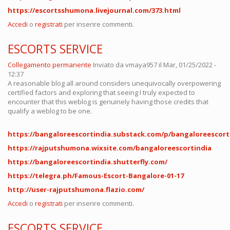
https://escortsshumona.livejournal.com/373.html
Accedi
o
registrati
per inserire commenti.
ESCORTS SERVICE
Collegamento permanente
Inviato da
vmaya957
il Mar, 01/25/2022 -
12:37
A reasonable blog all around considers unequivocally overpowering
certified factors and exploring that seeing I truly expected to
encounter that this weblog is genuinely having those credits that
qualify a weblog to be one.
https://bangaloreescortindia.substack.com/p/bangaloreescort
https://rajputshumona.wixsite.com/bangaloreescortindia
https://bangaloreescortindia.shutterfly.com/
https://telegra.ph/Famous-Escort-Bangalore-01-17
http://user-rajputshumona.flazio.com/
Accedi
o
registrati
per inserire commenti.
ESCORTS SERVICE