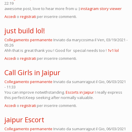
22:19
awesome post, love to hear more from u :)
instagram story viewer
Accedi
o
registrati
per inserire commenti.
just build lol!
Collegamento permanente
Inviato da
marycosima
il Ven, 03/19/2021 -
05:26
Ahh that is great thank you ! Good for special needs too !
1v1 lol
Accedi
o
registrati
per inserire commenti.
Call Girls in Jaipur
Collegamento permanente
Inviato da
sumanrajput
il Gio, 06/03/2021
- 11:33
You can improve notwithstanding.
Escorts in Jaipur
I really express
this perfect.Keep seeking after normally valuable.
Accedi
o
registrati
per inserire commenti.
jaipur Escort
Collegamento permanente
Inviato da
sumanrajput
il Gio, 06/03/2021