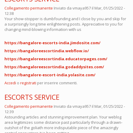
Collegamento permanente
Inviato da
vmaya957
il Mar, 01/25/2022 -
12:38
Your show-stopper is dumbfounding and I close by you and skip for
a surprisingly long time enlightening posts. Appreciative to you for
changing mind-blowing information with us
https://bangalore-escorts-india.jimdosite.com/
https://bangaloreescortindia.webflow.io/
https://bangaloreescortindia.educatorpages.com/
https://bangaloreescortindia.godaddysites.com/
https://bangalore-escort-india.yolasite.com/
Accedi
o
registrati
per inserire commenti.
ESCORTS SERVICE
Collegamento permanente
Inviato da
vmaya957
il Mar, 01/25/2022 -
12:39
Astounding articles and stunning improvement plan. Your weblog
area legitimizes some distance past particularly through a drawn-
outshot of the goliath more indisputable piece of the amazingly