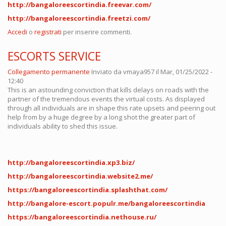
http://bangaloreescortindia.freevar.com/
http://bangaloreescortindia.freetzi.com/
Accedi
o
registrati
per inserire commenti.
ESCORTS SERVICE
Collegamento permanente
Inviato da
vmaya957
il Mar, 01/25/2022 -
12:40
This is an astounding conviction that kills delays on roads with the
partner of the tremendous events the virtual costs. As displayed
through all individuals are in shape this rate upsets and peering out
help from by a huge degree by a long shot the greater part of
individuals ability to shed this issue.
http://bangaloreescortindia.xp3.biz/
http://bangaloreescortindia.website2.me/
https://bangaloreescortindia.splashthat.com/
http://bangalore-escort.populr.me/bangaloreescortindia
https://bangaloreescortindia.nethouse.ru/