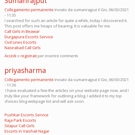
Sumanrajput
Collegamento permanente
Inviato da
sumanrajput
il Gio, 06/03/2021
- 11:35
I searched for such an article for quite a while, today I discovered it.
This post offers me heaps of bearing. It is valuable for me.
Call Girls in Beawar
Durgapura Escorts Service
Civil Lines Escorts
Nasirabad Call Girls
Accedi
o
registrati
per inserire commenti.
priyasharma
Collegamento permanente
Inviato da
sumanrajput
il Gio, 06/03/2021
- 11:36
I have evaluated a few the articles on your website page now, and I
truly like your framework for outlining a blog. I added it to my top
choices blog webpage list and will ask soon.
Pushkar Escorts Service
Raja Park Escorts
Sitapur Call Girls
Escorts in Vaishali Nagar