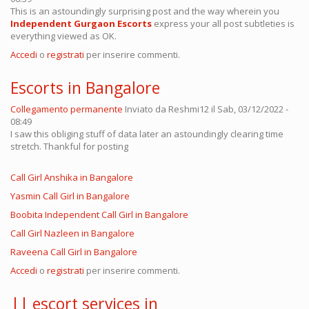
This is an astoundingly surprising post and the way wherein you
Independent Gurgaon Escorts
express your all post subtleties is
everything viewed as OK.
Accedi
o
registrati
per inserire commenti.
Escorts in Bangalore
Collegamento permanente
Inviato da
Reshmi12
il Sab, 03/12/2022 -
08:49
I saw this obliging stuff of data later an astoundingly clearing time
stretch. Thankful for posting
Call Girl Anshika in Bangalore
Yasmin Call Girl in Bangalore
Boobita Independent Call Girl in Bangalore
Call Girl Nazleen in Bangalore
Raveena Call Girl in Bangalore
Accedi
o
registrati
per inserire commenti.
|| escort services in