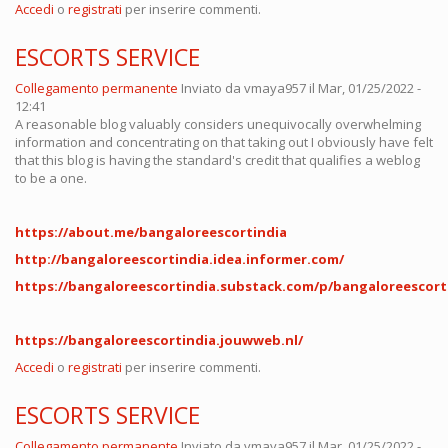
Accedi
o
registrati
per inserire commenti.
ESCORTS SERVICE
Collegamento permanente
Inviato da
vmaya957
il Mar, 01/25/2022 -
12:41
A reasonable blog valuably considers unequivocally overwhelming
information and concentrating on that taking out I obviously have felt
that this blog is having the standard's credit that qualifies a weblog
to be a one.
https://about.me/bangaloreescortindia
http://bangaloreescortindia.idea.informer.com/
https://bangaloreescortindia.substack.com/p/bangaloreescort
https://bangaloreescortindia.jouwweb.nl/
Accedi
o
registrati
per inserire commenti.
ESCORTS SERVICE
Collegamento permanente
Inviato da
vmaya957
il Mar, 01/25/2022 -