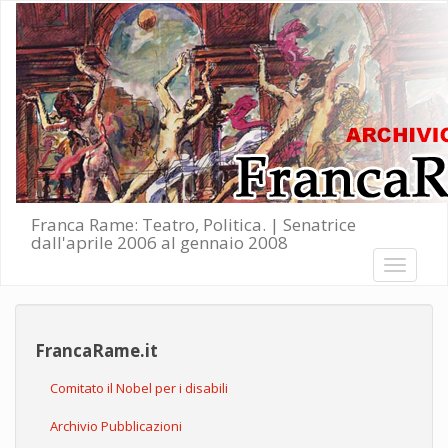
Salta al contenuto principale
Franca Rame: Teatro, Politica. | Senatrice
dall'aprile 2006 al gennaio 2008
Toggle
navigati
FrancaRame.it
Comitato il Nobel per i disabili
Archivio Pubblicazioni