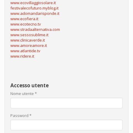
www.ecovillaggiosolare.it
festivalecofuturo.myblog.it
www.adomandarisponde.it
www.ecofiera.it
www.ecotecno.tv
www.stradaalternativa.com
www.sessosublime.it
www.clinicaverde.it
www.amoreamore.it
www.atlantide.tv
www.ridere.it
Accesso utente
Nome utente
*
Password
*