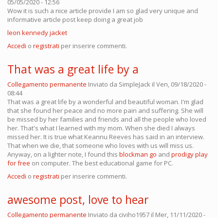
05/05/2020 - 12:56
Wow it is such a nice article provide I am so glad very unique and
informative article post keep doing a great job
leon kennedy jacket
Accedi
o
registrati
per inserire commenti.
That was a great life by a
Collegamento permanente
Inviato da
SimpleJack
il Ven, 09/18/2020 -
08:44
That was a great life by a wonderful and beautiful woman. I'm glad
that she found her peace and no more pain and suffering. She will
be missed by her families and friends and all the people who loved
her. That's what I learned with my mom. When she died I always
missed her. It is true what Keannu Reeves has said in an interview.
That when we die, that someone who loves with us will miss us.
Anyway, on a lighter note, I found this
blockman go
and
prodigy play
for free
on computer. The best educational game for PC.
Accedi
o
registrati
per inserire commenti.
awesome post, love to hear
Collegamento permanente
Inviato da
civiho1957
il Mer, 11/11/2020 -