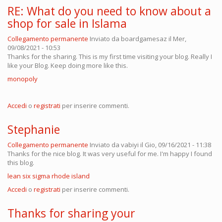
RE: What do you need to know about a
shop for sale in Islama
Collegamento permanente
Inviato da
boardgamesaz
il Mer,
09/08/2021 - 10:53
Thanks for the sharing. This is my first time visiting your blog. Really I
like your Blog. Keep doing more like this.
monopoly
Accedi
o
registrati
per inserire commenti.
Stephanie
Collegamento permanente
Inviato da
vabiyi
il Gio, 09/16/2021 - 11:38
Thanks for the nice blog. It was very useful for me. I'm happy I found
this blog.
lean six sigma rhode island
Accedi
o
registrati
per inserire commenti.
Thanks for sharing your