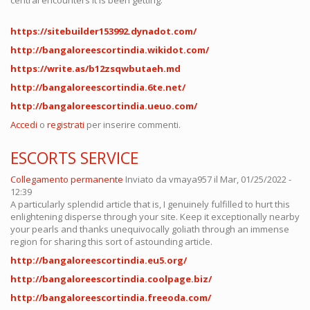
central encounters it is been getting.
https://sitebuilder153992.dynadot.com/
http://bangaloreescortindia.wikidot.com/
https://write.as/b12zsqwbutaeh.md
http://bangaloreescortindia.6te.net/
http://bangaloreescortindia.ueuo.com/
Accedi
o
registrati
per inserire commenti.
ESCORTS SERVICE
Collegamento permanente
Inviato da
vmaya957
il Mar, 01/25/2022 -
12:39
A particularly splendid article that is, I genuinely fulfilled to hurt this
enlightening disperse through your site. Keep it exceptionally nearby
your pearls and thanks unequivocally goliath through an immense
region for sharing this sort of astounding article.
http://bangaloreescortindia.eu5.org/
http://bangaloreescortindia.coolpage.biz/
http://bangaloreescortindia.freeoda.com/