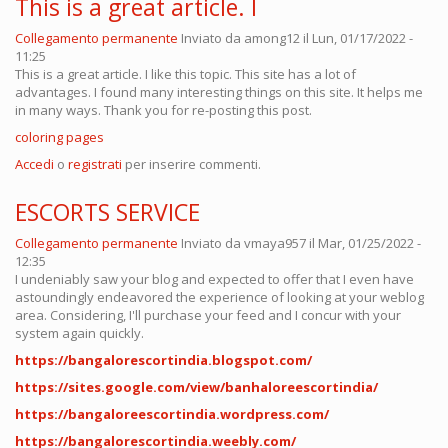
This is a great article. I
Collegamento permanente
Inviato da
among12
il Lun, 01/17/2022 -
11:25
This is a great article. I like this topic. This site has a lot of
advantages. I found many interesting things on this site. It helps me
in many ways. Thank you for re-posting this post.
coloring pages
Accedi
o
registrati
per inserire commenti.
ESCORTS SERVICE
Collegamento permanente
Inviato da
vmaya957
il Mar, 01/25/2022 -
12:35
I undeniably saw your blog and expected to offer that I even have
astoundingly endeavored the experience of looking at your weblog
area. Considering, I'll purchase your feed and I concur with your
system again quickly.
https://bangalorescortindia.blogspot.com/
https://sites.google.com/view/banhaloreescortindia/
https://bangaloreescortindia.wordpress.com/
https://bangalorescortindia.weebly.com/