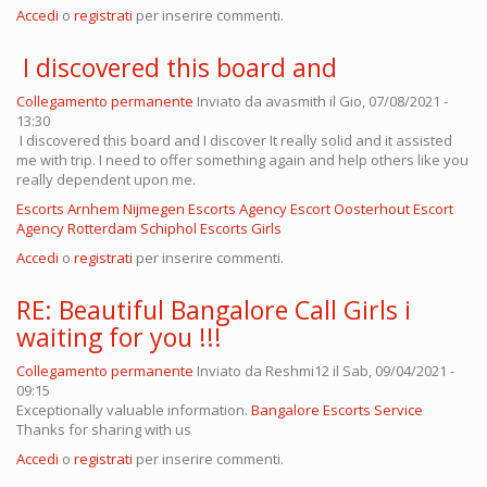
Accedi
o
registrati
per inserire commenti.
I discovered this board and
Collegamento permanente
Inviato da
avasmith
il Gio, 07/08/2021 -
13:30
I discovered this board and I discover It really solid and it assisted
me with trip. I need to offer something again and help others like you
really dependent upon me.
Escorts Arnhem
Nijmegen Escorts Agency
Escort Oosterhout
Escort
Agency Rotterdam
Schiphol Escorts Girls
Accedi
o
registrati
per inserire commenti.
RE: Beautiful Bangalore Call Girls i
waiting for you !!!
Collegamento permanente
Inviato da
Reshmi12
il Sab, 09/04/2021 -
09:15
Exceptionally valuable information.
Bangalore Escorts Service
Thanks for sharing with us
Accedi
o
registrati
per inserire commenti.