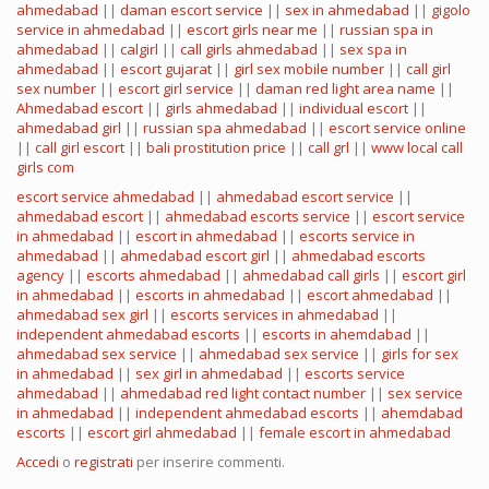
ahmedabad
||
daman escort service
||
sex in ahmedabad
||
gigolo
service in ahmedabad
||
escort girls near me
||
russian spa in
ahmedabad
||
calgirl
||
call girls ahmedabad
||
sex spa in
ahmedabad
||
escort gujarat
||
girl sex mobile number
||
call girl
sex number
||
escort girl service
||
daman red light area name
||
Ahmedabad escort
||
girls ahmedabad
||
individual escort
||
ahmedabad girl
||
russian spa ahmedabad
||
escort service online
||
call girl escort
||
bali prostitution price
||
call grl
||
www local call
girls com
escort service ahmedabad
||
ahmedabad escort service
||
ahmedabad escort
||
ahmedabad escorts service
||
escort service
in ahmedabad
||
escort in ahmedabad
||
escorts service in
ahmedabad
||
ahmedabad escort girl
||
ahmedabad escorts
agency
||
escorts ahmedabad
||
ahmedabad call girls
||
escort girl
in ahmedabad
||
escorts in ahmedabad
||
escort ahmedabad
||
ahmedabad sex girl
||
escorts services in ahmedabad
||
independent ahmedabad escorts
||
escorts in ahemdabad
||
ahmedabad sex service
||
ahmedabad sex service
||
girls for sex
in ahmedabad
||
sex girl in ahmedabad
||
escorts service
ahmedabad
||
ahmedabad red light contact number
||
sex service
in ahmedabad
||
independent ahmedabad escorts
||
ahemdabad
escorts
||
escort girl ahmedabad
||
female escort in ahmedabad
Accedi
o
registrati
per inserire commenti.