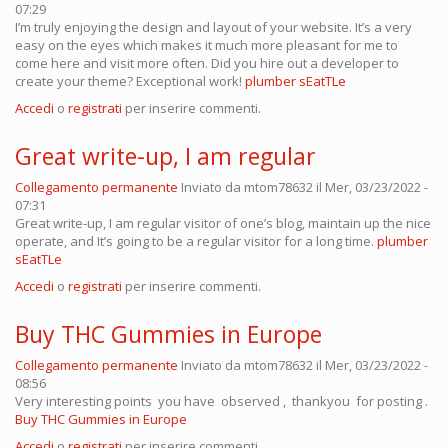
07:29
I’m truly enjoying the design and layout of your website. It’s a very
easy on the eyes which makes it much more pleasant for me to
come here and visit more often. Did you hire out a developer to
create your theme? Exceptional work!
plumber sEatTLe
Accedi
o
registrati
per inserire commenti.
Great write-up, I am regular
Collegamento permanente
Inviato da
mtom78632
il Mer, 03/23/2022 -
07:31
Great write-up, I am regular visitor of one’s blog, maintain up the nice
operate, and It’s going to be a regular visitor for a long time.
plumber
sEatTLe
Accedi
o
registrati
per inserire commenti.
Buy THC Gummies in Europe
Collegamento permanente
Inviato da
mtom78632
il Mer, 03/23/2022 -
08:56
Very interesting points you have observed , thankyou for posting .
Buy THC Gummies in Europe
Accedi
o
registrati
per inserire commenti.