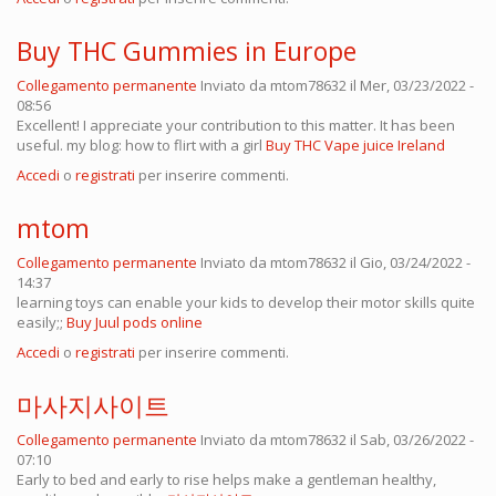
Buy THC Gummies in Europe
Collegamento permanente
Inviato da
mtom78632
il Mer, 03/23/2022 -
08:56
Excellent! I appreciate your contribution to this matter. It has been
useful. my blog: how to flirt with a girl
Buy THC Vape juice Ireland
Accedi
o
registrati
per inserire commenti.
mtom
Collegamento permanente
Inviato da
mtom78632
il Gio, 03/24/2022 -
14:37
learning toys can enable your kids to develop their motor skills quite
easily;;
Buy Juul pods online
Accedi
o
registrati
per inserire commenti.
마사지사이트
Collegamento permanente
Inviato da
mtom78632
il Sab, 03/26/2022 -
07:10
Early to bed and early to rise helps make a gentleman healthy,