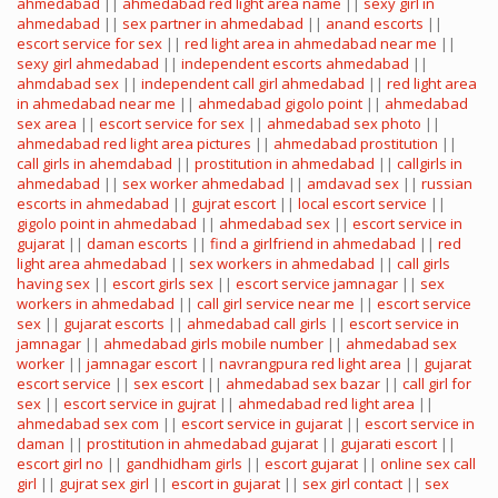
ahmedabad
||
ahmedabad red light area name
||
sexy girl in
ahmedabad
||
sex partner in ahmedabad
||
anand escorts
||
escort service for sex
||
red light area in ahmedabad near me
||
sexy girl ahmedabad
||
independent escorts ahmedabad
||
ahmdabad sex
||
independent call girl ahmedabad
||
red light area
in ahmedabad near me
||
ahmedabad gigolo point
||
ahmedabad
sex area
||
escort service for sex
||
ahmedabad sex photo
||
ahmedabad red light area pictures
||
ahmedabad prostitution
||
call girls in ahemdabad
||
prostitution in ahmedabad
||
callgirls in
ahmedabad
||
sex worker ahmedabad
||
amdavad sex
||
russian
escorts in ahmedabad
||
gujrat escort
||
local escort service
||
gigolo point in ahmedabad
||
ahmedabad sex
||
escort service in
gujarat
||
daman escorts
||
find a girlfriend in ahmedabad
||
red
light area ahmedabad
||
sex workers in ahmedabad
||
call girls
having sex
||
escort girls sex
||
escort service jamnagar
||
sex
workers in ahmedabad
||
call girl service near me
||
escort service
sex
||
gujarat escorts
||
ahmedabad call girls
||
escort service in
jamnagar
||
ahmedabad girls mobile number
||
ahmedabad sex
worker
||
jamnagar escort
||
navrangpura red light area
||
gujarat
escort service
||
sex escort
||
ahmedabad sex bazar
||
call girl for
sex
||
escort service in gujrat
||
ahmedabad red light area
||
ahmedabad sex com
||
escort service in gujarat
||
escort service in
daman
||
prostitution in ahmedabad gujarat
||
gujarati escort
||
escort girl no
||
gandhidham girls
||
escort gujarat
||
online sex call
girl
||
gujrat sex girl
||
escort in gujarat
||
sex girl contact
||
sex