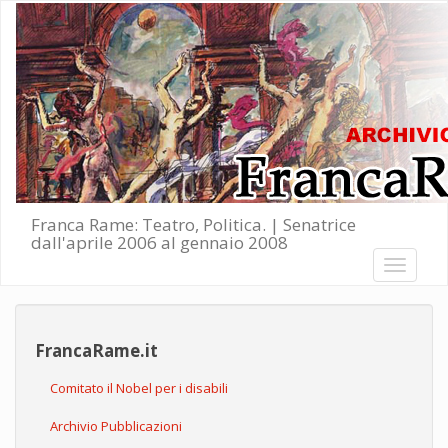
Salta al contenuto principale
Franca Rame: Teatro, Politica. | Senatrice
dall'aprile 2006 al gennaio 2008
Toggle
navigati
FrancaRame.it
Comitato il Nobel per i disabili
Archivio Pubblicazioni