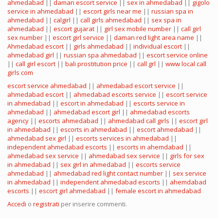
ahmedabad
||
daman escort service
||
sex in ahmedabad
||
gigolo
service in ahmedabad
||
escort girls near me
||
russian spa in
ahmedabad
||
calgirl
||
call girls ahmedabad
||
sex spa in
ahmedabad
||
escort gujarat
||
girl sex mobile number
||
call girl
sex number
||
escort girl service
||
daman red light area name
||
Ahmedabad escort
||
girls ahmedabad
||
individual escort
||
ahmedabad girl
||
russian spa ahmedabad
||
escort service online
||
call girl escort
||
bali prostitution price
||
call grl
||
www local call
girls com
escort service ahmedabad
||
ahmedabad escort service
||
ahmedabad escort
||
ahmedabad escorts service
||
escort service
in ahmedabad
||
escort in ahmedabad
||
escorts service in
ahmedabad
||
ahmedabad escort girl
||
ahmedabad escorts
agency
||
escorts ahmedabad
||
ahmedabad call girls
||
escort girl
in ahmedabad
||
escorts in ahmedabad
||
escort ahmedabad
||
ahmedabad sex girl
||
escorts services in ahmedabad
||
independent ahmedabad escorts
||
escorts in ahemdabad
||
ahmedabad sex service
||
ahmedabad sex service
||
girls for sex
in ahmedabad
||
sex girl in ahmedabad
||
escorts service
ahmedabad
||
ahmedabad red light contact number
||
sex service
in ahmedabad
||
independent ahmedabad escorts
||
ahemdabad
escorts
||
escort girl ahmedabad
||
female escort in ahmedabad
Accedi
o
registrati
per inserire commenti.