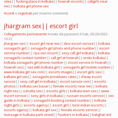
sites
||
fucking place in kolkata
||
howrah escorts
||
callgirls near
me
||
kolkata girl phone sex
Accedi
o
registrati
per inserire commenti.
jhargram sex|| escort girl
Collegamento permanente
Inviato da
piyasen2
il Sab, 03/26/2022 -
13:23
jhargram sex
||
escort girl near me
||
desi escort service
||
kolkata
sonagachi girl
||
sonagachi girl photo and phone number
||
escort
service number
||
riya sen escort
||
sexy call girl kolkata
||
kolkata
sonagachi contact number
||
call girl at howrah
||
erotic kolkata
||
kolkata sonagachi girl phone number
||
escort service in howrah
||
howrah sex
||
sex with kolkata girl
||
sonagachi girl mobile number
||
www kolkata girl sex com
||
escorts images
||
escort girls sex
||
kalkata girl sex
||
sonagachi prostitutes rates
||
cheap escort
service
||
sexy call girl in kolkata
||
escort service com
||
escorts
photos
||
kolkata sex bazar
||
female escorts near me
||
kolkata
night sex
||
culcutta sex
||
escorts girls
||
kolkata teen sex
||
www
escort service
||
sexy girls in kolkata
||
russian escorts service
||
sex
guide in kolkata
||
sonagachi booking contact number
||
kolkata
night girls
||
escorts agency
||
escort girl
||
best indian escorts
||
escorts agency
||
kolkata girl xxx
||
female escorts service
||
massage in kolkata park street
||
hookers in kolkata
||
kalighat red