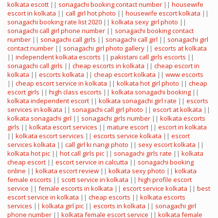
kolkata escott
||
sonagachi booking contact number
||
housewife
escort in kolkata
||
call girl hot photo
||
housewife escort kolkata
||
sonagachi booking rate list 2020
||
kolkata sexy girl photo
||
sonagachi call girl phone number
||
sonagachi booking contact
number
||
sonagachi call girls
||
sonagachi call girl
||
sonagachi girl
contact number
||
sonagachi girl photo gallery
||
escorts at kolkata
||
independent kolkata escorts
||
pakistani call girls escorts
||
sonagachi call girls
||
cheap escorts in kolkata
||
cheap escort in
kolkata
||
escorts kolkata
||
cheap escort kolkata
||
www escorts
||
cheap escort service in kolkata
||
kolkata hot girl photo
||
cheap
escort girls
||
high class escorts
||
kolkata sonagachi booking
||
kolkata independent escort
||
kolkata sonagachi girl rate
||
escorts
services in kolkata
||
sonagachi call girl photo
||
escort at kolkata
||
kolkata sonagachi girl
||
sonagachi girls number
||
kolkata escorts
girls
||
kolkata escort services
||
mature escort
||
escort in kolkata
||
kolkata escort services
||
escorts service kolkata
||
escort
services kolkata
||
call girl ki nangi photo
||
sexy escort kolkata
||
kolkata hot pic
||
hot call girls pic
||
sonagachi girls rate
||
kolkata
cheap escort
||
escort service in calcutta
||
sonagachi booking
online
||
kolkata escort review
||
kolkata sexy photo
||
kolkata
female escorts
||
scott service in kolkata
||
high profile escort
service
||
female escorts in kolkata
||
escort service kolkata
||
best
escort service in kolkata
||
cheap escorts
||
kolkata escorts
services
||
kolkata girl pic
||
escorts in kolkata
||
sonagachi girl
phone number
||
kolkata female escort service
||
kolkata female