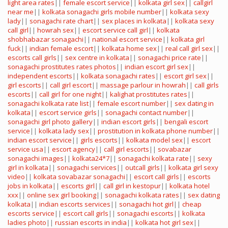
light area rates
||
female escort service
||
kolkata girl sex
||
callgirl
near me
||
kolkata sonagachi girls mobile number
||
kolkata sexy
lady
||
sonagachi rate chart
||
sex places in kolkata
||
kolkata sexy
call girl
||
howrah sex
||
escort service call girl
||
kolkata
shobhabazar sonagachi
||
national escort service
||
kolkata girl
fuck
||
indian female escort
||
kolkata home sex
||
real call girl sex
||
escorts call girls
||
sex centre in kolkata
||
sonagachi price rate
||
sonagachi prostitutes rates photos
||
indian escort girl sex
||
independent escorts
||
kolkata sonagachi rates
||
escort girl sex
||
girl escorts
||
call girl escort
||
massage parlour in howrah
||
call girls
escorts
||
call girl for one night
||
kalighat prostitutes rates
||
sonagachi kolkata rate list
||
female escort number
||
sex dating in
kolkata
||
escort service girls
||
sonagachi contact number
||
sonagachi girl photo gallery
||
indian escort girls
||
bengali escort
service
||
kolkata lady sex
||
prostitution in kolkata phone number
||
indian escort service
||
girls escorts
||
kolkata model sex
||
escort
service usa
||
escort agency
||
call girl escorts
||
sovabazar
sonagachi images
||
kolkata24*7
||
sonagachi kolkata rate
||
sexy
girl in kolkata
||
sonagachi services
||
outcall girls
||
kolkata girl sexy
video
||
kolkata sovabazar sonagachi
||
escort call girls
||
escorts
jobs in kolkata
||
escorts girl
||
call girl in kestopur
||
kolkata hotel
xxx
||
online sex girl booking
||
sonagachi kolkata rates
||
sex dating
kolkata
||
indian escorts services
||
sonagachi hot girl
||
cheap
escorts service
||
escort call girls
||
sonagachi escorts
||
kolkata
ladies photo
||
russian escorts in india
||
kolkata hot girl sex
||