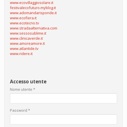
www.ecovillaggiosolare.it
festivalecofuturo.myblog.it
www.adomandarisponde.it
www.ecofiera.it
www.ecotecno.tv
www.stradaalternativa.com
www.sessosublime.it
www.clinicaverde.it
www.amoreamore.it
www.atlantide.tv
www.ridere.it
Accesso utente
Nome utente
*
Password
*