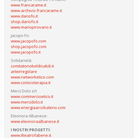
www.francarame.it
www.archivio.francarame.it
www.dariofo.it
shop.dariofo.it
www.mariopirovano.it
Jacopo Fo:
www.jacopofo.com
shop.jacopofo.com
www.jacopofo.it
Solidarietà:
comitatonobeldisabili.it
arteirregolare
www.networketico.com
www.comicoterapia.it
Merci Dolci srl:
www.commercioetico.it
www.mercidolci.it
www.energiaarcobaleno.com
Eleonora Albanese:
www.eleonoraalbanese.it
I NOSTRI PROGETTI:
www.ilteatrofabene.it