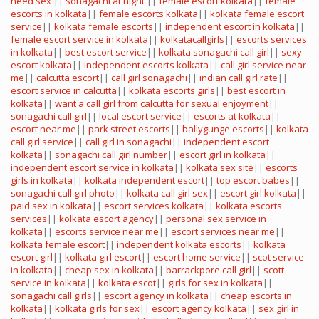
need sex
||
sonagachi at night
||
female escort kolkata
||
female
escorts in kolkata
||
female escorts kolkata
||
kolkata female escort
service
||
kolkata female escorts
||
independent escort in kolkata
||
female escort service in kolkata
||
kolkatacallgirls
||
escorts services
in kolkata
||
best escort service
||
kolkata sonagachi call girl
||
sexy
escort kolkata
||
independent escorts kolkata
||
call girl service near
me
||
calcutta escort
||
call girl sonagachi
||
indian call girl rate
||
escort service in calcutta
||
kolkata escorts girls
||
best escort in
kolkata
||
want a call girl from calcutta for sexual enjoyment
||
sonagachi call girl
||
local escort service
||
escorts at kolkata
||
escort near me
||
park street escorts
||
ballygunge escorts
||
kolkata
call girl service
||
call girl in sonagachi
||
independent escort
kolkata
||
sonagachi call girl number
||
escort girl in kolkata
||
independent escort service in kolkata
||
kolkata sex site
||
escorts
girls in kolkata
||
kolkata independent escort
||
top escort babes
||
sonagachi call girl photo
||
kolkata call girl sex
||
escort girl kolkata
||
paid sex in kolkata
||
escort services kolkata
||
kolkata escorts
services
||
kolkata escort agency
||
personal sex service in
kolkata
||
escorts service near me
||
escort services near me
||
kolkata female escort
||
independent kolkata escorts
||
kolkata
escort girl
||
kolkata girl escort
||
escort home service
||
scot service
in kolkata
||
cheap sex in kolkata
||
barrackpore call girl
||
scott
service in kolkata
||
kolkata escot
||
girls for sex in kolkata
||
sonagachi call girls
||
escort agency in kolkata
||
cheap escorts in
kolkata
||
kolkata girls for sex
||
escort agency kolkata
||
sex girl in