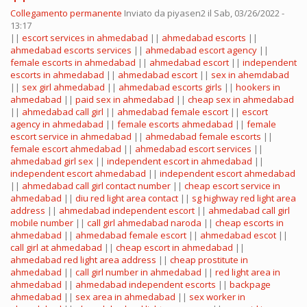
Collegamento permanente
Inviato da
piyasen2
il Sab, 03/26/2022 -
13:17
||
escort services in ahmedabad
||
ahmedabad escorts
||
ahmedabad escorts services
||
ahmedabad escort agency
||
female escorts in ahmedabad
||
ahmedabad escort
||
independent
escorts in ahmedabad
||
ahmedabad escort
||
sex in ahemdabad
||
sex girl ahmedabad
||
ahmedabad escorts girls
||
hookers in
ahmedabad
||
paid sex in ahmedabad
||
cheap sex in ahmedabad
||
ahmedabad call girl
||
ahmedabad female escort
||
escort
agency in ahmedabad
||
female escorts ahmedabad
||
female
escort service in ahmedabad
||
ahmedabad female escorts
||
female escort ahmedabad
||
ahmedabad escort services
||
ahmedabad girl sex
||
independent escort in ahmedabad
||
independent escort ahmedabad
||
independent escort ahmedabad
||
ahmedabad call girl contact number
||
cheap escort service in
ahmedabad
||
diu red light area contact
||
sg highway red light area
address
||
ahmedabad independent escort
||
ahmedabad call girl
mobile number
||
call girl ahmedabad naroda
||
cheap escorts in
ahmedabad
||
ahmedabad female escort
||
ahmedabad escot
||
call girl at ahmedabad
||
cheap escort in ahmedabad
||
ahmedabad red light area address
||
cheap prostitute in
ahmedabad
||
call girl number in ahmedabad
||
red light area in
ahmedabad
||
ahmedabad independent escorts
||
backpage
ahmedabad
||
sex area in ahmedabad
||
sex worker in