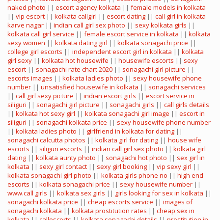
naked photo
||
escort agency kolkata
||
female models in kolkata
||
vip escort
||
kolkata callgirl
||
escort dating
||
call girl in kolkata
karve nagar
||
indian call girl sex photo
||
sexy kolkata girls
||
kolkata call girl service
||
female escort service in kolkata
||
kolkata
sexy women
||
kolkata dating girl
||
kolkata sonagachi price
||
college girl escorts
||
independent escort girl in kolkata
||
kolkata
girl sexy
||
kolkata hot housewife
||
housewife escorts
||
sexy
escort
||
sonagachi rate chart 2020
||
sonagachi girl picture
||
escorts images
||
kolkata ladies photo
||
sexy housewife phone
number
||
unsatisfied housewife in kolkata
||
sonagachi services
||
call girl sexy picture
||
indian escort girls
||
escort service in
siliguri
||
sonagachi girl picture
||
sonagachi girls
||
call girls details
||
kolkata hot sexy girl
||
kolkata sonagachi girl image
||
escort in
siliguri
||
sonagachi kolkata price
||
sexy housewife phone number
||
kolkata ladies photo
||
girlfriend in kolkata for dating
||
sonagachi calcutta photos
||
kolkata girl for dating
||
house wife
escorts
||
siliguri escorts
||
indian call girl sex photo
||
kolkata girl
dating
||
kolkata aunty photo
||
sonagachi hot photo
||
sex girl in
kolkata
||
sexy girl contact
||
sexy girl booking
||
vip sexy girl
||
kolkata sonagachi girl photo
||
kolkata girls phone no
||
high end
escorts
||
kolkata sonagachi price
||
sexy housewife number
||
www.call girls
||
kolkata sex girls
||
girls looking for sex in kolkata
||
sonagachi kolkata price
||
cheap escorts service
||
images of
sonagachi kolkata
||
kolkata prostitution rates
||
cheap sex in
kolkata
||
callescorts
||
kolkata sonagachi details
||
prostitution in