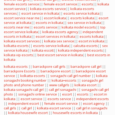
female escorts service
||
female escort service
||
escorts
||
kolkata
escort service
||
kolkata escorts service
||
kolkata escorts
services
||
escort service in kolkata
||
escorts service kolkata
||
escort service near me
||
escort kolkata
||
escorts kolkata
||
escort
service at kolkata
||
escorts in kolkata
||
sex service in kolkata
||
escorts near me
||
escorts service
||
kolkata model escorts
||
top
escort service kolkata
||
kolkata escorts agency
||
independent
escorts in kolkata
||
escort services in kolkata
||
escorts kolkata
||
kolkata escort services
||
kolkata sex service
||
escort in kolkata
||
kolkatta escorts
||
escorts service kolkata
||
calcutta escorts
||
sex
service kolkata
||
kolkata escott
||
kolkata independent escorts
||
kolkata vip escorts
||
best escort service in kolkata
||
best escorts in
kolkata
kolkata escorts
||
barrackpore call girls
||
barrackpore call girl
||
barrackpore Escorts
||
barrackpore escort
||
barrackpore escort
service
||
kolkatta escorts
||
sonagachi call girl number
||
kolkata
sonagachi booking number
||
kolkata+escorts
||
sonagachi girl
photo and phone number
||
www callgirls
||
kolkata escort
||
kolkata sonagachi call girl
||
call girl sonagachi
||
sonagachi call girl
photo
||
sonagachi online service
||
escort
||
escorts
||
escort in
kolkata
||
escort service
||
escorts service
||
independent escorts
||
independent escort
||
female escort service
||
escort agency
||
call girls
||
call girl
||
kolkata escort service
||
call girl in sonagachi
||
kolkata housewife escort
||
housewife escorts in kolkata
||