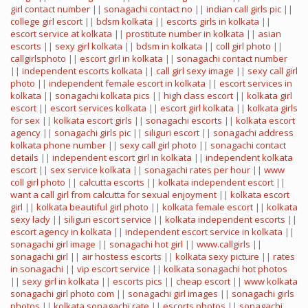
girl contact number
||
sonagachi contact no
||
indian call girls pic
||
college girl escort
||
bdsm kolkata
||
escorts girls in kolkata
||
escort service at kolkata
||
prostitute number in kolkata
||
asian
escorts
||
sexy girl kolkata
||
bdsm in kolkata
||
coll girl photo
||
callgirlsphoto
||
escort girl in kolkata
||
sonagachi contact number
||
independent escorts kolkata
||
call girl sexy image
||
sexy call girl
photo
||
independent female escort in kolkata
||
escort services in
kolkata
||
sonagachi kolkata pics
||
high class escort
||
kolkata girl
escort
||
escort services kolkata
||
escort girl kolkata
||
kolkata girls
for sex
||
kolkata escort girls
||
sonagachi escorts
||
kolkata escort
agency
||
sonagachi girls pic
||
siliguri escort
||
sonagachi address
kolkata phone number
||
sexy call girl photo
||
sonagachi contact
details
||
independent escort girl in kolkata
||
independent kolkata
escort
||
sex service kolkata
||
sonagachi rates per hour
||
www
coll girl photo
||
calcutta escorts
||
kolkata independent escort
||
want a call girl from calcutta for sexual enjoyment
||
kolkata escort
girl
||
kolkata beautiful girl photo
||
kolkata female escort
||
kolkata
sexy lady
||
siliguri escort service
||
kolkata independent escorts
||
escort agency in kolkata
||
independent escort service in kolkata
||
sonagachi girl image
||
sonagachi hot girl
||
www.callgirls
||
sonagachi girl
||
air hostess escorts
||
kolkata sexy picture
||
rates
in sonagachi
||
vip escort service
||
kolkata sonagachi hot photos
||
sexy girl in kolkata
||
escorts pics
||
cheap escort
||
www kolkata
sonagachi girl photo com
||
sonagachi girl images
||
sonagachi girls
photos
||
kolkata sonagachi rate
||
escorts photos
||
sonagachi