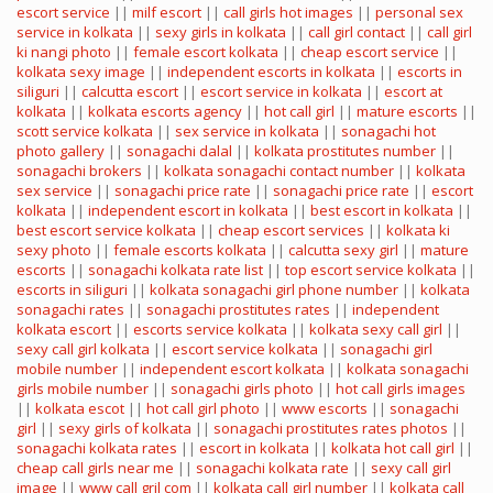
escort service
||
milf escort
||
call girls hot images
||
personal sex
service in kolkata
||
sexy girls in kolkata
||
call girl contact
||
call girl
ki nangi photo
||
female escort kolkata
||
cheap escort service
||
kolkata sexy image
||
independent escorts in kolkata
||
escorts in
siliguri
||
calcutta escort
||
escort service in kolkata
||
escort at
kolkata
||
kolkata escorts agency
||
hot call girl
||
mature escorts
||
scott service kolkata
||
sex service in kolkata
||
sonagachi hot
photo gallery
||
sonagachi dalal
||
kolkata prostitutes number
||
sonagachi brokers
||
kolkata sonagachi contact number
||
kolkata
sex service
||
sonagachi price rate
||
sonagachi price rate
||
escort
kolkata
||
independent escort in kolkata
||
best escort in kolkata
||
best escort service kolkata
||
cheap escort services
||
kolkata ki
sexy photo
||
female escorts kolkata
||
calcutta sexy girl
||
mature
escorts
||
sonagachi kolkata rate list
||
top escort service kolkata
||
escorts in siliguri
||
kolkata sonagachi girl phone number
||
kolkata
sonagachi rates
||
sonagachi prostitutes rates
||
independent
kolkata escort
||
escorts service kolkata
||
kolkata sexy call girl
||
sexy call girl kolkata
||
escort service kolkata
||
sonagachi girl
mobile number
||
independent escort kolkata
||
kolkata sonagachi
girls mobile number
||
sonagachi girls photo
||
hot call girls images
||
kolkata escot
||
hot call girl photo
||
www escorts
||
sonagachi
girl
||
sexy girls of kolkata
||
sonagachi prostitutes rates photos
||
sonagachi kolkata rates
||
escort in kolkata
||
kolkata hot call girl
||
cheap call girls near me
||
sonagachi kolkata rate
||
sexy call girl
image
||
www call gril com
||
kolkata call girl number
||
kolkata call