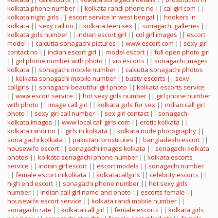
kolkata phone number
||
kolkata randi phone no
||
cal girl com
||
kolkata night girls
||
escort service in west bengal
||
hookers in
kolkata
||
sexy call no
||
kolkata teen sex
||
sonagachi galleries
||
kolkata girls number
||
indian escort girl
||
col girl images
||
escort
model
||
calcutta sonagachi pictures
||
www.escort.com
||
sexy girl
contact no
||
indian escort girl
||
model escort
||
full open photo girl
||
girl phone number with photo
||
vip escorts
||
sonagachi images
kolkata
||
sonagachi mobile number
||
calcutta sonagachi photos
||
kolkata sonagachi mobile number
||
busty escorts
||
sexy
callgirls
||
sonagachi beautiful girl photo
||
kolkata escorts service
||
www escort service
||
hot sexy girls number
||
girl phone number
with photo
||
image call girl
||
kolkata girls for sex
||
indian call girl
photo
||
sexy girl call number
||
sex girl contact
||
sonagachi
kolkata images
||
www local call girls com
||
erotic kolkata
||
kolkata randi no
||
girls in kolkata
||
kolkata nude photography
||
sona gachi kolkata
||
pakistani prostitutes
||
bangladeshi escort
||
housewife escort
||
sonagachi images kolkata
||
sonagachi kolkata
photos
||
kolkata sonagachi phone number
||
kolkata escorts
service
||
indian girl escort
||
escort models
||
sonagachi number
||
female escort in kolkata
||
kolkatacallgirls
||
celebrity escorts
||
high end escort
||
sonagachi phone number
||
hot sexy girls
number
||
indian call girl name and photo
||
escorts female
||
housewife escort service
||
kolkata randi mobile number
||
sonagachi rate
||
kolkata call girl
||
female escorts
||
kolkata girls