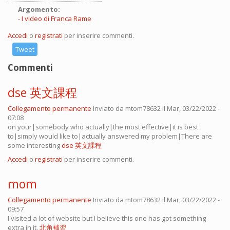
Argomento:
I video di Franca Rame
Accedi
o
registrati
per inserire commenti.
Tweet
Commenti
dse 英文課程
Collegamento permanente
Inviato da
mtom78632
il Mar, 03/22/2022 -
07:08
on your|somebody who actually|the most effective|it is best
to|simply would like to|actually answered my problem|There are
some interesting
dse 英文課程
Accedi
o
registrati
per inserire commenti.
mom
Collegamento permanente
Inviato da
mtom78632
il Mar, 03/22/2022 -
09:57
I visited a lot of website but I believe this one has got something
extra in it.
北角補習