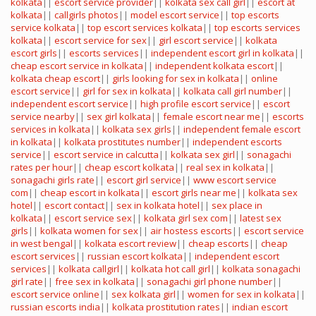
kolkata
||
escort service provider
||
kolkata sex call girl
||
escort at
kolkata
||
callgirls photos
||
model escort service
||
top escorts
service kolkata
||
top escort services kolkata
||
top escorts services
kolkata
||
escort service for sex
||
girl escort service
||
kolkata
escort girls
||
escorts services
||
independent escort girl in kolkata
||
cheap escort service in kolkata
||
independent kolkata escort
||
kolkata cheap escort
||
girls looking for sex in kolkata
||
online
escort service
||
girl for sex in kolkata
||
kolkata call girl number
||
independent escort service
||
high profile escort service
||
escort
service nearby
||
sex girl kolkata
||
female escort near me
||
escorts
services in kolkata
||
kolkata sex girls
||
independent female escort
in kolkata
||
kolkata prostitutes number
||
independent escorts
service
||
escort service in calcutta
||
kolkata sex girl
||
sonagachi
rates per hour
||
cheap escort kolkata
||
real sex in kolkata
||
sonagachi girls rate
||
escort girl service
||
www escort service
com
||
cheap escort in kolkata
||
escort girls near me
||
kolkata sex
hotel
||
escort contact
||
sex in kolkata hotel
||
sex place in
kolkata
||
escort service sex
||
kolkata girl sex com
||
latest sex
girls
||
kolkata women for sex
||
air hostess escorts
||
escort service
in west bengal
||
kolkata escort review
||
cheap escorts
||
cheap
escort services
||
russian escort kolkata
||
independent escort
services
||
kolkata callgirl
||
kolkata hot call girl
||
kolkata sonagachi
girl rate
||
free sex in kolkata
||
sonagachi girl phone number
||
escort service online
||
sex kolkata girl
||
women for sex in kolkata
||
russian escorts india
||
kolkata prostitution rates
||
indian escort