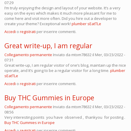
07:29
I’m truly enjoying the design and layout of your website. It’s a very
easy on the eyes which makes it much more pleasant for me to
come here and visit more often. Did you hire out a developer to
create your theme? Exceptional work!
plumber sEatTLe
Accedi
o
registrati
per inserire commenti.
Great write-up, I am regular
Collegamento permanente
Inviato da
mtom78632
il Mer, 03/23/2022 -
07:31
Great write-up, I am regular visitor of one’s blog, maintain up the nice
operate, and It’s going to be a regular visitor for a long time.
plumber
sEatTLe
Accedi
o
registrati
per inserire commenti.
Buy THC Gummies in Europe
Collegamento permanente
Inviato da
mtom78632
il Mer, 03/23/2022 -
08:56
Very interesting points you have observed , thankyou for posting .
Buy THC Gummies in Europe
Accedi
o
registrati
per inserire commenti.