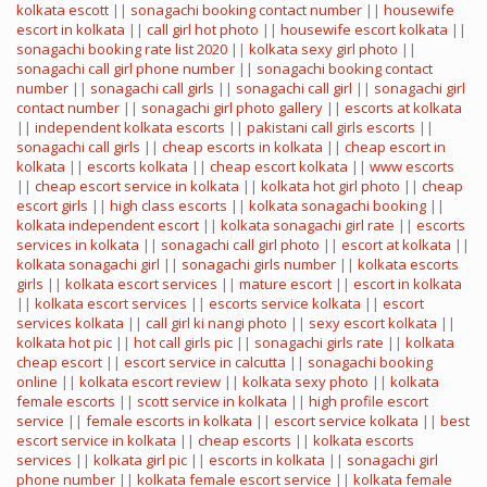
kolkata escott
||
sonagachi booking contact number
||
housewife
escort in kolkata
||
call girl hot photo
||
housewife escort kolkata
||
sonagachi booking rate list 2020
||
kolkata sexy girl photo
||
sonagachi call girl phone number
||
sonagachi booking contact
number
||
sonagachi call girls
||
sonagachi call girl
||
sonagachi girl
contact number
||
sonagachi girl photo gallery
||
escorts at kolkata
||
independent kolkata escorts
||
pakistani call girls escorts
||
sonagachi call girls
||
cheap escorts in kolkata
||
cheap escort in
kolkata
||
escorts kolkata
||
cheap escort kolkata
||
www escorts
||
cheap escort service in kolkata
||
kolkata hot girl photo
||
cheap
escort girls
||
high class escorts
||
kolkata sonagachi booking
||
kolkata independent escort
||
kolkata sonagachi girl rate
||
escorts
services in kolkata
||
sonagachi call girl photo
||
escort at kolkata
||
kolkata sonagachi girl
||
sonagachi girls number
||
kolkata escorts
girls
||
kolkata escort services
||
mature escort
||
escort in kolkata
||
kolkata escort services
||
escorts service kolkata
||
escort
services kolkata
||
call girl ki nangi photo
||
sexy escort kolkata
||
kolkata hot pic
||
hot call girls pic
||
sonagachi girls rate
||
kolkata
cheap escort
||
escort service in calcutta
||
sonagachi booking
online
||
kolkata escort review
||
kolkata sexy photo
||
kolkata
female escorts
||
scott service in kolkata
||
high profile escort
service
||
female escorts in kolkata
||
escort service kolkata
||
best
escort service in kolkata
||
cheap escorts
||
kolkata escorts
services
||
kolkata girl pic
||
escorts in kolkata
||
sonagachi girl
phone number
||
kolkata female escort service
||
kolkata female