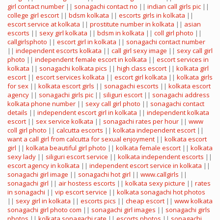
girl contact number
||
sonagachi contact no
||
indian call girls pic
||
college girl escort
||
bdsm kolkata
||
escorts girls in kolkata
||
escort service at kolkata
||
prostitute number in kolkata
||
asian
escorts
||
sexy girl kolkata
||
bdsm in kolkata
||
coll girl photo
||
callgirlsphoto
||
escort girl in kolkata
||
sonagachi contact number
||
independent escorts kolkata
||
call girl sexy image
||
sexy call girl
photo
||
independent female escort in kolkata
||
escort services in
kolkata
||
sonagachi kolkata pics
||
high class escort
||
kolkata girl
escort
||
escort services kolkata
||
escort girl kolkata
||
kolkata girls
for sex
||
kolkata escort girls
||
sonagachi escorts
||
kolkata escort
agency
||
sonagachi girls pic
||
siliguri escort
||
sonagachi address
kolkata phone number
||
sexy call girl photo
||
sonagachi contact
details
||
independent escort girl in kolkata
||
independent kolkata
escort
||
sex service kolkata
||
sonagachi rates per hour
||
www
coll girl photo
||
calcutta escorts
||
kolkata independent escort
||
want a call girl from calcutta for sexual enjoyment
||
kolkata escort
girl
||
kolkata beautiful girl photo
||
kolkata female escort
||
kolkata
sexy lady
||
siliguri escort service
||
kolkata independent escorts
||
escort agency in kolkata
||
independent escort service in kolkata
||
sonagachi girl image
||
sonagachi hot girl
||
www.callgirls
||
sonagachi girl
||
air hostess escorts
||
kolkata sexy picture
||
rates
in sonagachi
||
vip escort service
||
kolkata sonagachi hot photos
||
sexy girl in kolkata
||
escorts pics
||
cheap escort
||
www kolkata
sonagachi girl photo com
||
sonagachi girl images
||
sonagachi girls
photos
||
kolkata sonagachi rate
||
escorts photos
||
sonagachi