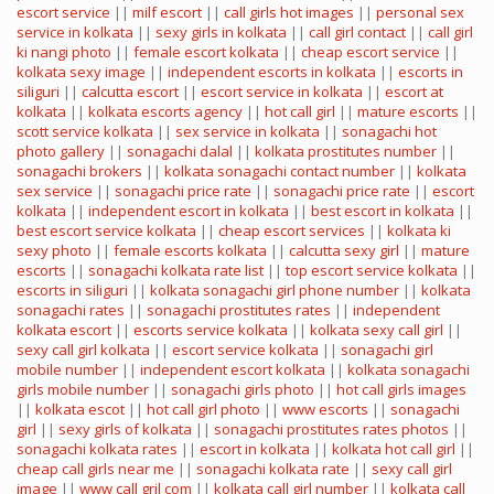
escort service
||
milf escort
||
call girls hot images
||
personal sex
service in kolkata
||
sexy girls in kolkata
||
call girl contact
||
call girl
ki nangi photo
||
female escort kolkata
||
cheap escort service
||
kolkata sexy image
||
independent escorts in kolkata
||
escorts in
siliguri
||
calcutta escort
||
escort service in kolkata
||
escort at
kolkata
||
kolkata escorts agency
||
hot call girl
||
mature escorts
||
scott service kolkata
||
sex service in kolkata
||
sonagachi hot
photo gallery
||
sonagachi dalal
||
kolkata prostitutes number
||
sonagachi brokers
||
kolkata sonagachi contact number
||
kolkata
sex service
||
sonagachi price rate
||
sonagachi price rate
||
escort
kolkata
||
independent escort in kolkata
||
best escort in kolkata
||
best escort service kolkata
||
cheap escort services
||
kolkata ki
sexy photo
||
female escorts kolkata
||
calcutta sexy girl
||
mature
escorts
||
sonagachi kolkata rate list
||
top escort service kolkata
||
escorts in siliguri
||
kolkata sonagachi girl phone number
||
kolkata
sonagachi rates
||
sonagachi prostitutes rates
||
independent
kolkata escort
||
escorts service kolkata
||
kolkata sexy call girl
||
sexy call girl kolkata
||
escort service kolkata
||
sonagachi girl
mobile number
||
independent escort kolkata
||
kolkata sonagachi
girls mobile number
||
sonagachi girls photo
||
hot call girls images
||
kolkata escot
||
hot call girl photo
||
www escorts
||
sonagachi
girl
||
sexy girls of kolkata
||
sonagachi prostitutes rates photos
||
sonagachi kolkata rates
||
escort in kolkata
||
kolkata hot call girl
||
cheap call girls near me
||
sonagachi kolkata rate
||
sexy call girl
image
||
www call gril com
||
kolkata call girl number
||
kolkata call