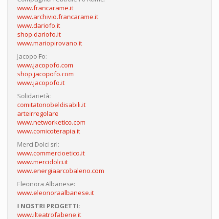
www.francarame.it
www.archivio.francarame.it
www.dariofo.it
shop.dariofo.it
www.mariopirovano.it
Jacopo Fo:
www.jacopofo.com
shop.jacopofo.com
www.jacopofo.it
Solidarietà:
comitatonobeldisabili.it
arteirregolare
www.networketico.com
www.comicoterapia.it
Merci Dolci srl:
www.commercioetico.it
www.mercidolci.it
www.energiaarcobaleno.com
Eleonora Albanese:
www.eleonoraalbanese.it
I NOSTRI PROGETTI:
www.ilteatrofabene.it