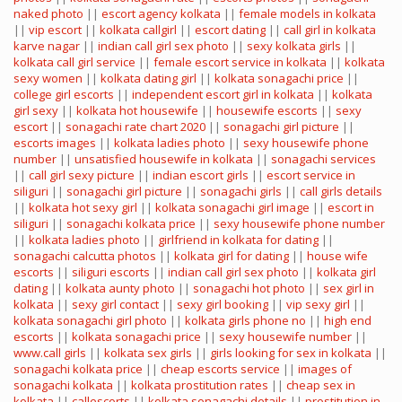
naked photo
||
escort agency kolkata
||
female models in kolkata
||
vip escort
||
kolkata callgirl
||
escort dating
||
call girl in kolkata
karve nagar
||
indian call girl sex photo
||
sexy kolkata girls
||
kolkata call girl service
||
female escort service in kolkata
||
kolkata
sexy women
||
kolkata dating girl
||
kolkata sonagachi price
||
college girl escorts
||
independent escort girl in kolkata
||
kolkata
girl sexy
||
kolkata hot housewife
||
housewife escorts
||
sexy
escort
||
sonagachi rate chart 2020
||
sonagachi girl picture
||
escorts images
||
kolkata ladies photo
||
sexy housewife phone
number
||
unsatisfied housewife in kolkata
||
sonagachi services
||
call girl sexy picture
||
indian escort girls
||
escort service in
siliguri
||
sonagachi girl picture
||
sonagachi girls
||
call girls details
||
kolkata hot sexy girl
||
kolkata sonagachi girl image
||
escort in
siliguri
||
sonagachi kolkata price
||
sexy housewife phone number
||
kolkata ladies photo
||
girlfriend in kolkata for dating
||
sonagachi calcutta photos
||
kolkata girl for dating
||
house wife
escorts
||
siliguri escorts
||
indian call girl sex photo
||
kolkata girl
dating
||
kolkata aunty photo
||
sonagachi hot photo
||
sex girl in
kolkata
||
sexy girl contact
||
sexy girl booking
||
vip sexy girl
||
kolkata sonagachi girl photo
||
kolkata girls phone no
||
high end
escorts
||
kolkata sonagachi price
||
sexy housewife number
||
www.call girls
||
kolkata sex girls
||
girls looking for sex in kolkata
||
sonagachi kolkata price
||
cheap escorts service
||
images of
sonagachi kolkata
||
kolkata prostitution rates
||
cheap sex in
kolkata
||
callescorts
||
kolkata sonagachi details
||
prostitution in