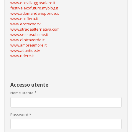
www.ecovillaggiosolare.it
festivalecofuturo.myblog.it
www.adomandarisponde.it
www.ecofiera.it
www.ecotecno.tv
www.stradaalternativa.com
www.sessosublime.it
www.clinicaverde.it
www.amoreamore.it
www.atlantide.tv
www.ridere.it
Accesso utente
Nome utente
*
Password
*