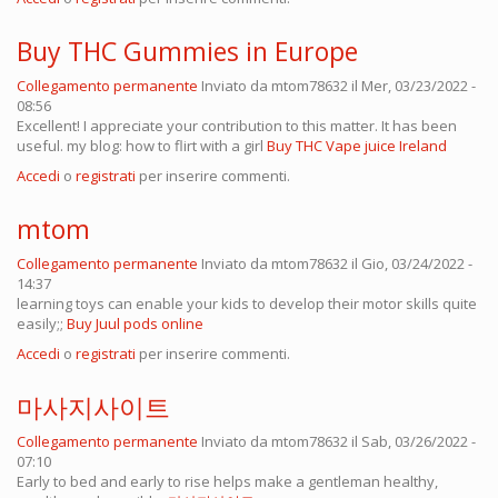
Buy THC Gummies in Europe
Collegamento permanente
Inviato da
mtom78632
il Mer, 03/23/2022 -
08:56
Excellent! I appreciate your contribution to this matter. It has been
useful. my blog: how to flirt with a girl
Buy THC Vape juice Ireland
Accedi
o
registrati
per inserire commenti.
mtom
Collegamento permanente
Inviato da
mtom78632
il Gio, 03/24/2022 -
14:37
learning toys can enable your kids to develop their motor skills quite
easily;;
Buy Juul pods online
Accedi
o
registrati
per inserire commenti.
마사지사이트
Collegamento permanente
Inviato da
mtom78632
il Sab, 03/26/2022 -
07:10
Early to bed and early to rise helps make a gentleman healthy,