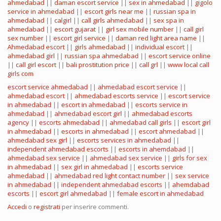
ahmedabad
||
daman escort service
||
sex in ahmedabad
||
gigolo
service in ahmedabad
||
escort girls near me
||
russian spa in
ahmedabad
||
calgirl
||
call girls ahmedabad
||
sex spa in
ahmedabad
||
escort gujarat
||
girl sex mobile number
||
call girl
sex number
||
escort girl service
||
daman red light area name
||
Ahmedabad escort
||
girls ahmedabad
||
individual escort
||
ahmedabad girl
||
russian spa ahmedabad
||
escort service online
||
call girl escort
||
bali prostitution price
||
call grl
||
www local call
girls com
escort service ahmedabad
||
ahmedabad escort service
||
ahmedabad escort
||
ahmedabad escorts service
||
escort service
in ahmedabad
||
escort in ahmedabad
||
escorts service in
ahmedabad
||
ahmedabad escort girl
||
ahmedabad escorts
agency
||
escorts ahmedabad
||
ahmedabad call girls
||
escort girl
in ahmedabad
||
escorts in ahmedabad
||
escort ahmedabad
||
ahmedabad sex girl
||
escorts services in ahmedabad
||
independent ahmedabad escorts
||
escorts in ahemdabad
||
ahmedabad sex service
||
ahmedabad sex service
||
girls for sex
in ahmedabad
||
sex girl in ahmedabad
||
escorts service
ahmedabad
||
ahmedabad red light contact number
||
sex service
in ahmedabad
||
independent ahmedabad escorts
||
ahemdabad
escorts
||
escort girl ahmedabad
||
female escort in ahmedabad
Accedi
o
registrati
per inserire commenti.