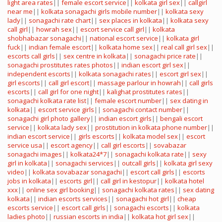
light area rates
||
female escort service
||
kolkata girl sex
||
callgirl
near me
||
kolkata sonagachi girls mobile number
||
kolkata sexy
lady
||
sonagachi rate chart
||
sex places in kolkata
||
kolkata sexy
call girl
||
howrah sex
||
escort service call girl
||
kolkata
shobhabazar sonagachi
||
national escort service
||
kolkata girl
fuck
||
indian female escort
||
kolkata home sex
||
real call girl sex
||
escorts call girls
||
sex centre in kolkata
||
sonagachi price rate
||
sonagachi prostitutes rates photos
||
indian escort girl sex
||
independent escorts
||
kolkata sonagachi rates
||
escort girl sex
||
girl escorts
||
call girl escort
||
massage parlour in howrah
||
call girls
escorts
||
call girl for one night
||
kalighat prostitutes rates
||
sonagachi kolkata rate list
||
female escort number
||
sex dating in
kolkata
||
escort service girls
||
sonagachi contact number
||
sonagachi girl photo gallery
||
indian escort girls
||
bengali escort
service
||
kolkata lady sex
||
prostitution in kolkata phone number
||
indian escort service
||
girls escorts
||
kolkata model sex
||
escort
service usa
||
escort agency
||
call girl escorts
||
sovabazar
sonagachi images
||
kolkata24*7
||
sonagachi kolkata rate
||
sexy
girl in kolkata
||
sonagachi services
||
outcall girls
||
kolkata girl sexy
video
||
kolkata sovabazar sonagachi
||
escort call girls
||
escorts
jobs in kolkata
||
escorts girl
||
call girl in kestopur
||
kolkata hotel
xxx
||
online sex girl booking
||
sonagachi kolkata rates
||
sex dating
kolkata
||
indian escorts services
||
sonagachi hot girl
||
cheap
escorts service
||
escort call girls
||
sonagachi escorts
||
kolkata
ladies photo
||
russian escorts in india
||
kolkata hot girl sex
||