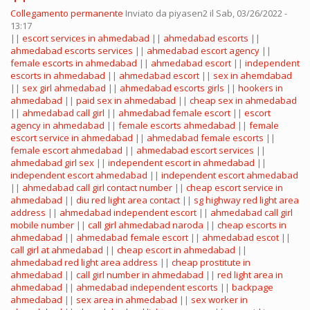
Collegamento permanente
Inviato da
piyasen2
il Sab, 03/26/2022 -
13:17
||
escort services in ahmedabad
||
ahmedabad escorts
||
ahmedabad escorts services
||
ahmedabad escort agency
||
female escorts in ahmedabad
||
ahmedabad escort
||
independent
escorts in ahmedabad
||
ahmedabad escort
||
sex in ahemdabad
||
sex girl ahmedabad
||
ahmedabad escorts girls
||
hookers in
ahmedabad
||
paid sex in ahmedabad
||
cheap sex in ahmedabad
||
ahmedabad call girl
||
ahmedabad female escort
||
escort
agency in ahmedabad
||
female escorts ahmedabad
||
female
escort service in ahmedabad
||
ahmedabad female escorts
||
female escort ahmedabad
||
ahmedabad escort services
||
ahmedabad girl sex
||
independent escort in ahmedabad
||
independent escort ahmedabad
||
independent escort ahmedabad
||
ahmedabad call girl contact number
||
cheap escort service in
ahmedabad
||
diu red light area contact
||
sg highway red light area
address
||
ahmedabad independent escort
||
ahmedabad call girl
mobile number
||
call girl ahmedabad naroda
||
cheap escorts in
ahmedabad
||
ahmedabad female escort
||
ahmedabad escot
||
call girl at ahmedabad
||
cheap escort in ahmedabad
||
ahmedabad red light area address
||
cheap prostitute in
ahmedabad
||
call girl number in ahmedabad
||
red light area in
ahmedabad
||
ahmedabad independent escorts
||
backpage
ahmedabad
||
sex area in ahmedabad
||
sex worker in