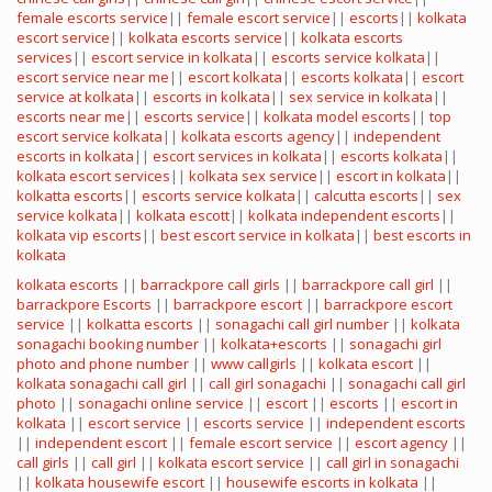
female escorts service
||
female escort service
||
escorts
||
kolkata
escort service
||
kolkata escorts service
||
kolkata escorts
services
||
escort service in kolkata
||
escorts service kolkata
||
escort service near me
||
escort kolkata
||
escorts kolkata
||
escort
service at kolkata
||
escorts in kolkata
||
sex service in kolkata
||
escorts near me
||
escorts service
||
kolkata model escorts
||
top
escort service kolkata
||
kolkata escorts agency
||
independent
escorts in kolkata
||
escort services in kolkata
||
escorts kolkata
||
kolkata escort services
||
kolkata sex service
||
escort in kolkata
||
kolkatta escorts
||
escorts service kolkata
||
calcutta escorts
||
sex
service kolkata
||
kolkata escott
||
kolkata independent escorts
||
kolkata vip escorts
||
best escort service in kolkata
||
best escorts in
kolkata
kolkata escorts
||
barrackpore call girls
||
barrackpore call girl
||
barrackpore Escorts
||
barrackpore escort
||
barrackpore escort
service
||
kolkatta escorts
||
sonagachi call girl number
||
kolkata
sonagachi booking number
||
kolkata+escorts
||
sonagachi girl
photo and phone number
||
www callgirls
||
kolkata escort
||
kolkata sonagachi call girl
||
call girl sonagachi
||
sonagachi call girl
photo
||
sonagachi online service
||
escort
||
escorts
||
escort in
kolkata
||
escort service
||
escorts service
||
independent escorts
||
independent escort
||
female escort service
||
escort agency
||
call girls
||
call girl
||
kolkata escort service
||
call girl in sonagachi
||
kolkata housewife escort
||
housewife escorts in kolkata
||