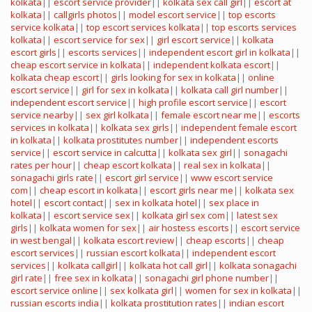
kolkata
||
escort service provider
||
kolkata sex call girl
||
escort at
kolkata
||
callgirls photos
||
model escort service
||
top escorts
service kolkata
||
top escort services kolkata
||
top escorts services
kolkata
||
escort service for sex
||
girl escort service
||
kolkata
escort girls
||
escorts services
||
independent escort girl in kolkata
||
cheap escort service in kolkata
||
independent kolkata escort
||
kolkata cheap escort
||
girls looking for sex in kolkata
||
online
escort service
||
girl for sex in kolkata
||
kolkata call girl number
||
independent escort service
||
high profile escort service
||
escort
service nearby
||
sex girl kolkata
||
female escort near me
||
escorts
services in kolkata
||
kolkata sex girls
||
independent female escort
in kolkata
||
kolkata prostitutes number
||
independent escorts
service
||
escort service in calcutta
||
kolkata sex girl
||
sonagachi
rates per hour
||
cheap escort kolkata
||
real sex in kolkata
||
sonagachi girls rate
||
escort girl service
||
www escort service
com
||
cheap escort in kolkata
||
escort girls near me
||
kolkata sex
hotel
||
escort contact
||
sex in kolkata hotel
||
sex place in
kolkata
||
escort service sex
||
kolkata girl sex com
||
latest sex
girls
||
kolkata women for sex
||
air hostess escorts
||
escort service
in west bengal
||
kolkata escort review
||
cheap escorts
||
cheap
escort services
||
russian escort kolkata
||
independent escort
services
||
kolkata callgirl
||
kolkata hot call girl
||
kolkata sonagachi
girl rate
||
free sex in kolkata
||
sonagachi girl phone number
||
escort service online
||
sex kolkata girl
||
women for sex in kolkata
||
russian escorts india
||
kolkata prostitution rates
||
indian escort