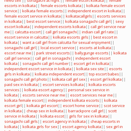
need sex
||
sonagachi at night
||
female escort kolkata
||
female
escorts in kolkata
||
female escorts kolkata
||
kolkata female escort
service
||
kolkata female escorts
||
independent escort in kolkata
||
female escort service in kolkata
||
kolkatacallgirls
||
escorts services
in kolkata
||
best escort service
||
kolkata sonagachi call girl
||
sexy
escort kolkata
||
independent escorts kolkata
||
call girl service near
me
||
calcutta escort
||
call girl sonagachi
||
indian call girl rate
||
escort service in calcutta
||
kolkata escorts girls
||
best escort in
kolkata
||
want a call girl from calcutta for sexual enjoyment
||
sonagachi call girl
||
local escort service
||
escorts at kolkata
||
escort near me
||
park street escorts
||
ballygunge escorts
||
kolkata
call girl service
||
call girl in sonagachi
||
independent escort
kolkata
||
sonagachi call girl number
||
escort girl in kolkata
||
independent escort service in kolkata
||
kolkata sex site
||
escorts
girls in kolkata
||
kolkata independent escort
||
top escort babes
||
sonagachi call girl photo
||
kolkata call girl sex
||
escort girl kolkata
||
paid sex in kolkata
||
escort services kolkata
||
kolkata escorts
services
||
kolkata escort agency
||
personal sex service in
kolkata
||
escorts service near me
||
escort services near me
||
kolkata female escort
||
independent kolkata escorts
||
kolkata
escort girl
||
kolkata girl escort
||
escort home service
||
scot service
in kolkata
||
cheap sex in kolkata
||
barrackpore call girl
||
scott
service in kolkata
||
kolkata escot
||
girls for sex in kolkata
||
sonagachi call girls
||
escort agency in kolkata
||
cheap escorts in
kolkata
||
kolkata girls for sex
||
escort agency kolkata
||
sex girl in