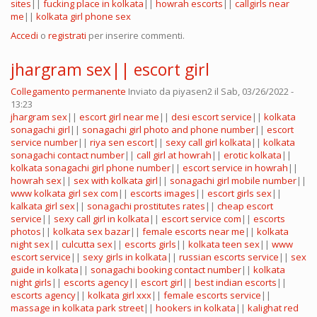
sites
||
fucking place in kolkata
||
howrah escorts
||
callgirls near
me
||
kolkata girl phone sex
Accedi
o
registrati
per inserire commenti.
jhargram sex|| escort girl
Collegamento permanente
Inviato da
piyasen2
il Sab, 03/26/2022 -
13:23
jhargram sex
||
escort girl near me
||
desi escort service
||
kolkata
sonagachi girl
||
sonagachi girl photo and phone number
||
escort
service number
||
riya sen escort
||
sexy call girl kolkata
||
kolkata
sonagachi contact number
||
call girl at howrah
||
erotic kolkata
||
kolkata sonagachi girl phone number
||
escort service in howrah
||
howrah sex
||
sex with kolkata girl
||
sonagachi girl mobile number
||
www kolkata girl sex com
||
escorts images
||
escort girls sex
||
kalkata girl sex
||
sonagachi prostitutes rates
||
cheap escort
service
||
sexy call girl in kolkata
||
escort service com
||
escorts
photos
||
kolkata sex bazar
||
female escorts near me
||
kolkata
night sex
||
culcutta sex
||
escorts girls
||
kolkata teen sex
||
www
escort service
||
sexy girls in kolkata
||
russian escorts service
||
sex
guide in kolkata
||
sonagachi booking contact number
||
kolkata
night girls
||
escorts agency
||
escort girl
||
best indian escorts
||
escorts agency
||
kolkata girl xxx
||
female escorts service
||
massage in kolkata park street
||
hookers in kolkata
||
kalighat red