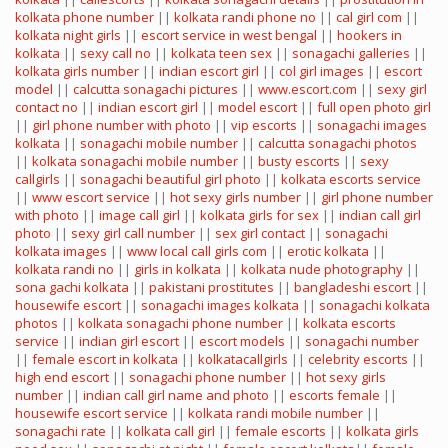
kolkata phone number
||
kolkata randi phone no
||
cal girl com
||
kolkata night girls
||
escort service in west bengal
||
hookers in
kolkata
||
sexy call no
||
kolkata teen sex
||
sonagachi galleries
||
kolkata girls number
||
indian escort girl
||
col girl images
||
escort
model
||
calcutta sonagachi pictures
||
www.escort.com
||
sexy girl
contact no
||
indian escort girl
||
model escort
||
full open photo girl
||
girl phone number with photo
||
vip escorts
||
sonagachi images
kolkata
||
sonagachi mobile number
||
calcutta sonagachi photos
||
kolkata sonagachi mobile number
||
busty escorts
||
sexy
callgirls
||
sonagachi beautiful girl photo
||
kolkata escorts service
||
www escort service
||
hot sexy girls number
||
girl phone number
with photo
||
image call girl
||
kolkata girls for sex
||
indian call girl
photo
||
sexy girl call number
||
sex girl contact
||
sonagachi
kolkata images
||
www local call girls com
||
erotic kolkata
||
kolkata randi no
||
girls in kolkata
||
kolkata nude photography
||
sona gachi kolkata
||
pakistani prostitutes
||
bangladeshi escort
||
housewife escort
||
sonagachi images kolkata
||
sonagachi kolkata
photos
||
kolkata sonagachi phone number
||
kolkata escorts
service
||
indian girl escort
||
escort models
||
sonagachi number
||
female escort in kolkata
||
kolkatacallgirls
||
celebrity escorts
||
high end escort
||
sonagachi phone number
||
hot sexy girls
number
||
indian call girl name and photo
||
escorts female
||
housewife escort service
||
kolkata randi mobile number
||
sonagachi rate
||
kolkata call girl
||
female escorts
||
kolkata girls