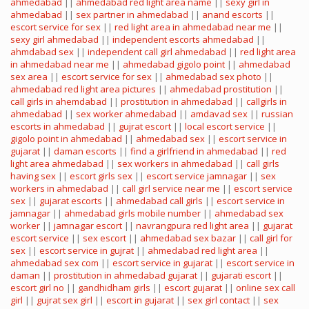
ahmedabad
||
ahmedabad red light area name
||
sexy girl in
ahmedabad
||
sex partner in ahmedabad
||
anand escorts
||
escort service for sex
||
red light area in ahmedabad near me
||
sexy girl ahmedabad
||
independent escorts ahmedabad
||
ahmdabad sex
||
independent call girl ahmedabad
||
red light area
in ahmedabad near me
||
ahmedabad gigolo point
||
ahmedabad
sex area
||
escort service for sex
||
ahmedabad sex photo
||
ahmedabad red light area pictures
||
ahmedabad prostitution
||
call girls in ahemdabad
||
prostitution in ahmedabad
||
callgirls in
ahmedabad
||
sex worker ahmedabad
||
amdavad sex
||
russian
escorts in ahmedabad
||
gujrat escort
||
local escort service
||
gigolo point in ahmedabad
||
ahmedabad sex
||
escort service in
gujarat
||
daman escorts
||
find a girlfriend in ahmedabad
||
red
light area ahmedabad
||
sex workers in ahmedabad
||
call girls
having sex
||
escort girls sex
||
escort service jamnagar
||
sex
workers in ahmedabad
||
call girl service near me
||
escort service
sex
||
gujarat escorts
||
ahmedabad call girls
||
escort service in
jamnagar
||
ahmedabad girls mobile number
||
ahmedabad sex
worker
||
jamnagar escort
||
navrangpura red light area
||
gujarat
escort service
||
sex escort
||
ahmedabad sex bazar
||
call girl for
sex
||
escort service in gujrat
||
ahmedabad red light area
||
ahmedabad sex com
||
escort service in gujarat
||
escort service in
daman
||
prostitution in ahmedabad gujarat
||
gujarati escort
||
escort girl no
||
gandhidham girls
||
escort gujarat
||
online sex call
girl
||
gujrat sex girl
||
escort in gujarat
||
sex girl contact
||
sex