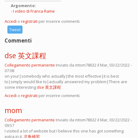
Argomento:
I video di Franca Rame
Accedi
o
registrati
per inserire commenti.
Tweet
Commenti
dse 英文課程
Collegamento permanente
Inviato da
mtom78632
il Mar, 03/22/2022 -
07:08
on your|somebody who actually|the most effective|it is best
to|simply would like to|actually answered my problem|There are
some interesting
dse 英文課程
Accedi
o
registrati
per inserire commenti.
mom
Collegamento permanente
Inviato da
mtom78632
il Mar, 03/22/2022 -
09:57
I visited a lot of website but I believe this one has got something
extra in it.
北角補習