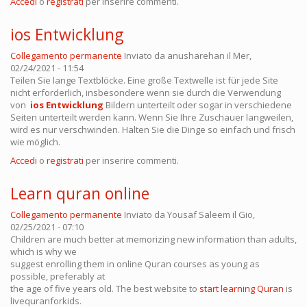
Accedi
o
registrati
per inserire commenti.
ios Entwicklung
Collegamento permanente
Inviato da
anusharehan
il Mer,
02/24/2021 - 11:54
Teilen Sie lange Textblöcke. Eine große Textwelle ist für jede Site
nicht erforderlich, insbesondere wenn sie durch die Verwendung
von
ios Entwicklung
Bildern unterteilt oder sogar in verschiedene
Seiten unterteilt werden kann. Wenn Sie Ihre Zuschauer langweilen,
wird es nur verschwinden. Halten Sie die Dinge so einfach und frisch
wie möglich.
Accedi
o
registrati
per inserire commenti.
Learn quran online
Collegamento permanente
Inviato da
Yousaf Saleem
il Gio,
02/25/2021 - 07:10
Children are much better at memorizing new information than adults,
which is why we
suggest enrolling them in online Quran courses as young as
possible, preferably at
the age of five years old. The best website to
start learning Quran
is
livequranforkids.