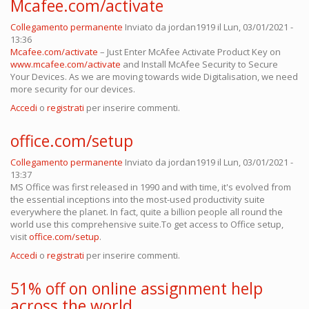
Mcafee.com/activate
Collegamento permanente
Inviato da
jordan1919
il Lun, 03/01/2021 -
13:36
Mcafee.com/activate
– Just Enter McAfee Activate Product Key on
www.mcafee.com/activate
and Install McAfee Security to Secure
Your Devices. As we are moving towards wide Digitalisation, we need
more security for our devices.
Accedi
o
registrati
per inserire commenti.
office.com/setup
Collegamento permanente
Inviato da
jordan1919
il Lun, 03/01/2021 -
13:37
MS Office was first released in 1990 and with time, it's evolved from
the essential inceptions into the most-used productivity suite
everywhere the planet. In fact, quite a billion people all round the
world use this comprehensive suite.To get access to Office setup,
visit
office.com/setup
.
Accedi
o
registrati
per inserire commenti.
51% off on online assignment help
across the world