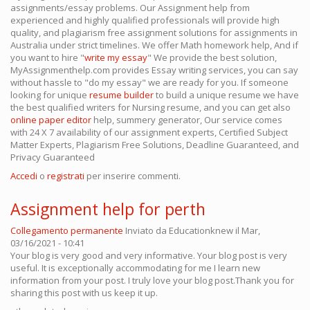
assignments/essay problems. Our Assignment help from
experienced and highly qualified professionals will provide high
quality, and plagiarism free assignment solutions for assignments in
Australia under strict timelines. We offer Math homework help, And if
you want to hire "
write my essay
" We provide the best solution,
MyAssignmenthelp.com provides Essay writing services, you can say
without hassle to "do my essay" we are ready for you. If someone
looking for unique
resume builder
to build a unique resume we have
the best qualified writers for Nursing resume, and you can get also
online paper editor
help, summery generator, Our service comes
with 24 X 7 availability of our assignment experts, Certified Subject
Matter Experts, Plagiarism Free Solutions, Deadline Guaranteed, and
Privacy Guaranteed
Accedi
o
registrati
per inserire commenti.
Assignment help for perth
Collegamento permanente
Inviato da
Educationknew
il Mar,
03/16/2021 - 10:41
Your blog is very good and very informative. Your blog post is very
useful. It is exceptionally accommodating for me I learn new
information from your post. I truly love your blog post.Thank you for
sharing this post with us keep it up.