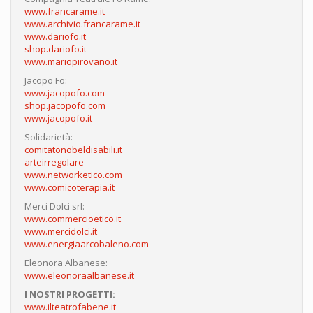
www.francarame.it
www.archivio.francarame.it
www.dariofo.it
shop.dariofo.it
www.mariopirovano.it
Jacopo Fo:
www.jacopofo.com
shop.jacopofo.com
www.jacopofo.it
Solidarietà:
comitatonobeldisabili.it
arteirregolare
www.networketico.com
www.comicoterapia.it
Merci Dolci srl:
www.commercioetico.it
www.mercidolci.it
www.energiaarcobaleno.com
Eleonora Albanese:
www.eleonoraalbanese.it
I NOSTRI PROGETTI:
www.ilteatrofabene.it