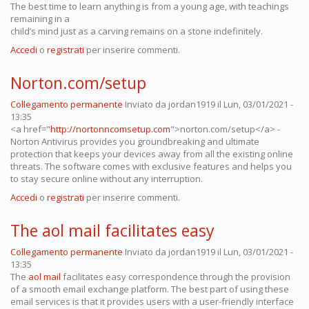
The best time to learn anything is from a young age, with teachings
remaining in a
child’s mind just as a carving remains on a stone indefinitely.
Accedi
o
registrati
per inserire commenti.
Norton.com/setup
Collegamento permanente
Inviato da
jordan1919
il Lun, 03/01/2021 -
13:35
<a href="
http://nortonncomsetup.com
">norton.com/setup</a> -
Norton Antivirus provides you groundbreaking and ultimate
protection that keeps your devices away from all the existing online
threats. The software comes with exclusive features and helps you
to stay secure online without any interruption.
Accedi
o
registrati
per inserire commenti.
The aol mail facilitates easy
Collegamento permanente
Inviato da
jordan1919
il Lun, 03/01/2021 -
13:35
The
aol mail
facilitates easy correspondence through the provision
of a smooth email exchange platform. The best part of using these
email services is that it provides users with a user-friendly interface