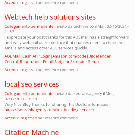
Accedi
o
registrati
per inserire commenti.
Webtech help solutions sites
Collegamento permanente
Inviato da
techhhelp5
il Mar, 02/16/2021 -
11:57
I appreciate your post thanks for this AOL mail has a straightforward
and easy webmail user-interface that enables users to check their
emails and access other AOL services quickly.
AOL Mail
|
Cash APP Login
|
Amazon.com/code
|
Bitdefender
Central
|
Roadrunner Email
|
Netgear Extender Setup
Accedi
o
registrati
per inserire commenti.
local seo services
Collegamento permanente
Inviato da
seorankagency
il Mer,
02/17/2021 - 05:58
Very Nice Blog Thanks for sharing This Useful information.
https://seorankagency.com/link-building-service/
Accedi
o
registrati
per inserire commenti.
Citation Machine