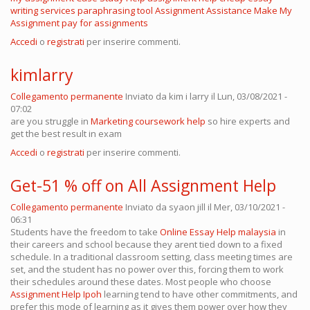
writing services
paraphrasing tool
Assignment Assistance
Make My
Assignment
pay for assignments
Accedi
o
registrati
per inserire commenti.
kimlarry
Collegamento permanente
Inviato da
kim i larry
il Lun, 03/08/2021 -
07:02
are you struggle in
Marketing coursework help
so hire experts and
get the best result in exam
Accedi
o
registrati
per inserire commenti.
Get-51 % off on All Assignment Help
Collegamento permanente
Inviato da
syaon jill
il Mer, 03/10/2021 -
06:31
Students have the freedom to take
Online Essay Help malaysia
in
their careers and school because they arent tied down to a fixed
schedule. In a traditional classroom setting, class meeting times are
set, and the student has no power over this, forcing them to work
their schedules around these dates. Most people who choose
Assignment Help Ipoh
learning tend to have other commitments, and
prefer this mode of learning as it gives them power over how they