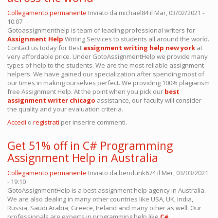
Collegamento permanente
Inviato da
michael84
il Mar, 03/02/2021 -
10:07
Gotoassignmenthelp is team of leading professional writers for
Assignment Help
Writing Services to students all around the world.
Contact us today for Best
assignment writing help new york
at
very affordable price. Under GotoAssignmentHelp we provide many
types of help to the students. We are the most reliable assignment
helpers. We have gained our specialization after spending most of
our times in making ourselves perfect. We providing 100% plagiarism
free Assignment Help. At the point when you pick our
best
assignment writer chicago
assistance, our faculty will consider
the quality and your evaluation criteria.
Accedi
o
registrati
per inserire commenti.
Get 51% off in C# Programming
Assignment Help in Australia
Collegamento permanente
Inviato da
bendunk674
il Mer, 03/03/2021
- 19:10
GotoAssignmentHelp is a best assignment help agency in Australia.
We are also dealing in many other countries like USA, UK, India,
Russia, Saudi Arabia, Greece, Ireland and many other as well. Our
professionals are experts in programming help like
C#