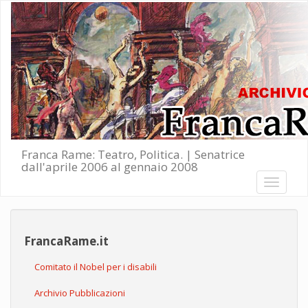
Salta al contenuto principale
Franca Rame: Teatro, Politica. | Senatrice
dall'aprile 2006 al gennaio 2008
Toggle
navigati
FrancaRame.it
Comitato il Nobel per i disabili
Archivio Pubblicazioni