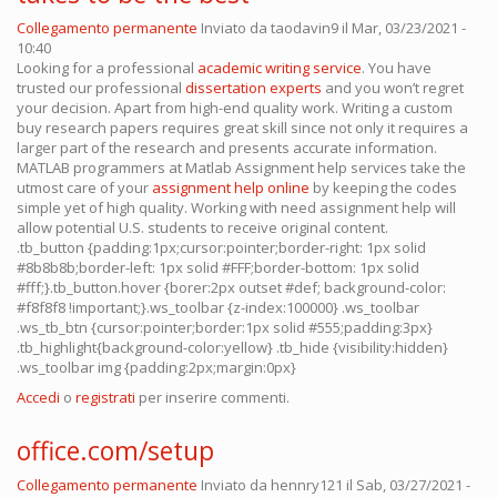
Collegamento permanente
Inviato da
taodavin9
il Mar, 03/23/2021 -
10:40
Looking for a professional
academic writing service
. You have
trusted our professional
dissertation experts
and you won’t regret
your decision. Apart from high-end quality work. Writing a custom
buy research papers requires great skill since not only it requires a
larger part of the research and presents accurate information.
MATLAB programmers at Matlab Assignment help services take the
utmost care of your
assignment help online
by keeping the codes
simple yet of high quality. Working with need assignment help will
allow potential U.S. students to receive original content.
.tb_button {padding:1px;cursor:pointer;border-right: 1px solid
#8b8b8b;border-left: 1px solid #FFF;border-bottom: 1px solid
#fff;}.tb_button.hover {borer:2px outset #def; background-color:
#f8f8f8 !important;}.ws_toolbar {z-index:100000} .ws_toolbar
.ws_tb_btn {cursor:pointer;border:1px solid #555;padding:3px}
.tb_highlight{background-color:yellow} .tb_hide {visibility:hidden}
.ws_toolbar img {padding:2px;margin:0px}
Accedi
o
registrati
per inserire commenti.
office.com/setup
Collegamento permanente
Inviato da
hennry121
il Sab, 03/27/2021 -