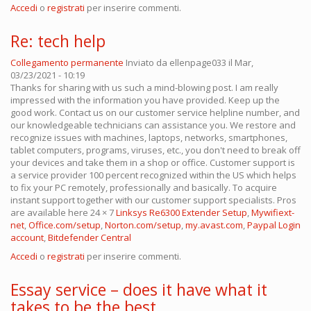
Accedi
o
registrati
per inserire commenti.
Re: tech help
Collegamento permanente
Inviato da
ellenpage033
il Mar,
03/23/2021 - 10:19
Thanks for sharing with us such a mind-blowing post. I am really
impressed with the information you have provided. Keep up the
good work. Contact us on our customer service helpline number, and
our knowledgeable technicians can assistance you. We restore and
recognize issues with machines, laptops, networks, smartphones,
tablet computers, programs, viruses, etc., you don't need to break off
your devices and take them in a shop or office. Customer support is
a service provider 100 percent recognized within the US which helps
to fix your PC remotely, professionally and basically. To acquire
instant support together with our customer support specialists. Pros
are available here 24 × 7
Linksys Re6300 Extender Setup
,
Mywifiext-
net
,
Office.com/setup
,
Norton.com/setup
,
my.avast.com
,
Paypal Login
account
,
Bitdefender Central
Accedi
o
registrati
per inserire commenti.
Essay service – does it have what it
takes to be the best