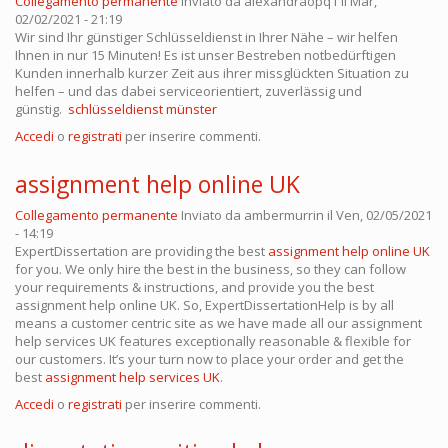
Collegamento permanente
Inviato da
alexandraopq1
il Mar,
02/02/2021 - 21:19
Wir sind Ihr günstiger Schlüsseldienst in Ihrer Nähe – wir helfen
Ihnen in nur 15 Minuten! Es ist unser Bestreben notbedürftigen
Kunden innerhalb kurzer Zeit aus ihrer missglückten Situation zu
helfen – und das dabei serviceorientiert, zuverlässig und
günstig.
schlüsseldienst münster
Accedi
o
registrati
per inserire commenti.
assignment help online UK
Collegamento permanente
Inviato da
ambermurrin
il Ven, 02/05/2021
- 14:19
ExpertDissertation are providing the best
assignment help online UK
for you. We only hire the best in the business, so they can follow
your requirements & instructions, and provide you the best
assignment help online UK. So, ExpertDissertationHelp is by all
means a customer centric site as we have made all our assignment
help services UK features exceptionally reasonable & flexible for
our customers. It’s your turn now to place your order and get the
best
assignment help services UK
.
Accedi
o
registrati
per inserire commenti.