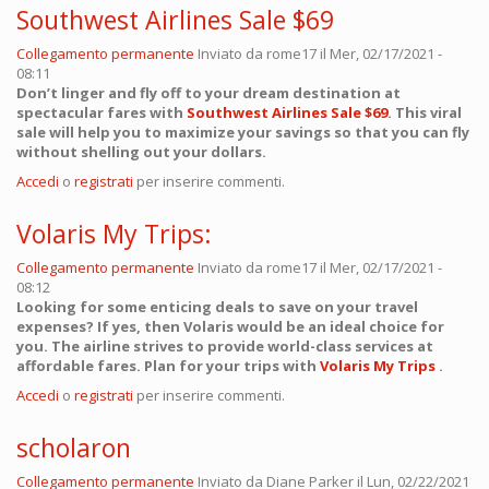
Southwest Airlines Sale $69
Collegamento permanente
Inviato da
rome17
il Mer, 02/17/2021 -
08:11
Don’t linger and fly off to your dream destination at
spectacular fares with
Southwest Airlines Sale $69
. This viral
sale will help you to maximize your savings so that you can fly
without shelling out your dollars.
Accedi
o
registrati
per inserire commenti.
Volaris My Trips:
Collegamento permanente
Inviato da
rome17
il Mer, 02/17/2021 -
08:12
Looking for some enticing deals to save on your travel
expenses? If yes, then Volaris would be an ideal choice for
you. The airline strives to provide world-class services at
affordable fares. Plan for your trips with
Volaris My Trips
.
Accedi
o
registrati
per inserire commenti.
scholaron
Collegamento permanente
Inviato da
Diane Parker
il Lun, 02/22/2021