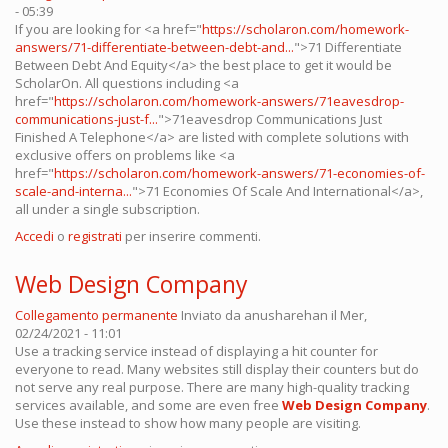
- 05:39
If you are looking for <a href="
https://scholaron.com/homework-
answers/71-differentiate-between-debt-and...
">71 Differentiate
Between Debt And Equity</a> the best place to get it would be
ScholarOn. All questions including <a
href="
https://scholaron.com/homework-answers/71eavesdrop-
communications-just-f...
">71eavesdrop Communications Just
Finished A Telephone</a> are listed with complete solutions with
exclusive offers on problems like <a
href="
https://scholaron.com/homework-answers/71-economies-of-
scale-and-interna...
">71 Economies Of Scale And International</a>,
all under a single subscription.
Accedi
o
registrati
per inserire commenti.
Web Design Company
Collegamento permanente
Inviato da
anusharehan
il Mer,
02/24/2021 - 11:01
Use a tracking service instead of displaying a hit counter for
everyone to read. Many websites still display their counters but do
not serve any real purpose. There are many high-quality tracking
services available, and some are even free
Web Design Company
.
Use these instead to show how many people are visiting.