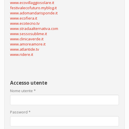
www.ecovillaggiosolare.it
festivalecofuturo.myblog.it
www.adomandarisponde.it
www.ecofiera.it
www.ecotecno.tv
www.stradaalternativa.com
www.sessosublime.it
www.clinicaverde.it
www.amoreamore.it
www.atlantide.tv
www.ridere.it
Accesso utente
Nome utente
*
Password
*