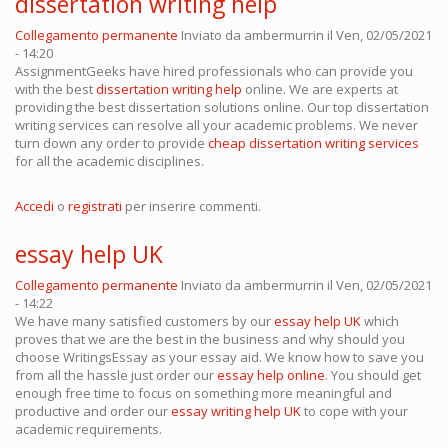
dissertation writing help
Collegamento permanente
Inviato da
ambermurrin
il Ven, 02/05/2021
- 14:20
AssignmentGeeks have hired professionals who can provide you
with the best
dissertation writing help
online. We are experts at
providing the best dissertation solutions online. Our top dissertation
writing services can resolve all your academic problems. We never
turn down any order to provide
cheap dissertation writing services
for all the academic disciplines.
Accedi
o
registrati
per inserire commenti.
essay help UK
Collegamento permanente
Inviato da
ambermurrin
il Ven, 02/05/2021
- 14:22
We have many satisfied customers by our
essay help UK
which
proves that we are the best in the business and why should you
choose WritingsEssay as your essay aid. We know how to save you
from all the hassle just order our
essay help online
. You should get
enough free time to focus on something more meaningful and
productive and order our
essay writing help UK
to cope with your
academic requirements.