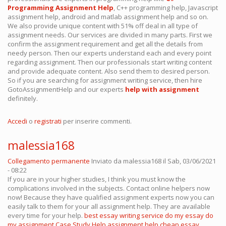
Programming Assignment Help
, C++ programming help, Javascript
assignment help, android and matlab assignment help and so on.
We also provide unique content with 51% off deal in all type of
assignment needs. Our services are divided in many parts. First we
confirm the assignment requirement and get all the details from
needy person. Then our experts understand each and every point
regarding assignment. Then our professionals start writing content
and provide adequate content. Also send them to desired person.
So if you are searching for assignment writing service, then hire
GotoAssignmentHelp and our experts
help with assignment
definitely.
Accedi
o
registrati
per inserire commenti.
malessia168
Collegamento permanente
Inviato da
malessia168
il Sab, 03/06/2021
- 08:22
If you are in your higher studies, I think you must know the
complications involved in the subjects. Contact online helpers now
now! Because they have qualified assignment experts now you can
easily talk to them for your all assignment help. They are available
every time for your help.
best essay writing service
do my essay
do
my assignment
Case Study Help
assignment help
cheap essay