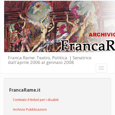
Salta al contenuto principale
Franca Rame: Teatro, Politica. | Senatrice
dall'aprile 2006 al gennaio 2008
Toggle
navigati
FrancaRame.it
Comitato il Nobel per i disabili
Archivio Pubblicazioni