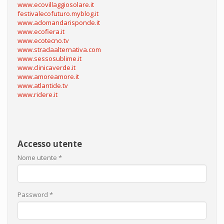
www.ecovillaggiosolare.it
festivalecofuturo.myblog.it
www.adomandarisponde.it
www.ecofiera.it
www.ecotecno.tv
www.stradaalternativa.com
www.sessosublime.it
www.clinicaverde.it
www.amoreamore.it
www.atlantide.tv
www.ridere.it
Accesso utente
Nome utente
*
Password
*