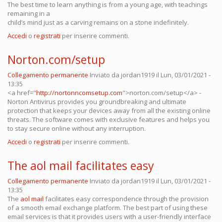
The best time to learn anything is from a young age, with teachings
remaining in a
child’s mind just as a carving remains on a stone indefinitely.
Accedi
o
registrati
per inserire commenti.
Norton.com/setup
Collegamento permanente
Inviato da
jordan1919
il Lun, 03/01/2021 -
13:35
<a href="
http://nortonncomsetup.com
">norton.com/setup</a> -
Norton Antivirus provides you groundbreaking and ultimate
protection that keeps your devices away from all the existing online
threats. The software comes with exclusive features and helps you
to stay secure online without any interruption.
Accedi
o
registrati
per inserire commenti.
The aol mail facilitates easy
Collegamento permanente
Inviato da
jordan1919
il Lun, 03/01/2021 -
13:35
The
aol mail
facilitates easy correspondence through the provision
of a smooth email exchange platform. The best part of using these
email services is that it provides users with a user-friendly interface