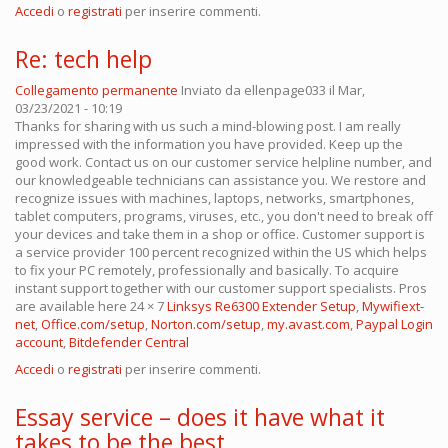
Accedi
o
registrati
per inserire commenti.
Re: tech help
Collegamento permanente
Inviato da
ellenpage033
il Mar,
03/23/2021 - 10:19
Thanks for sharing with us such a mind-blowing post. I am really
impressed with the information you have provided. Keep up the
good work. Contact us on our customer service helpline number, and
our knowledgeable technicians can assistance you. We restore and
recognize issues with machines, laptops, networks, smartphones,
tablet computers, programs, viruses, etc., you don't need to break off
your devices and take them in a shop or office. Customer support is
a service provider 100 percent recognized within the US which helps
to fix your PC remotely, professionally and basically. To acquire
instant support together with our customer support specialists. Pros
are available here 24 × 7
Linksys Re6300 Extender Setup
,
Mywifiext-
net
,
Office.com/setup
,
Norton.com/setup
,
my.avast.com
,
Paypal Login
account
,
Bitdefender Central
Accedi
o
registrati
per inserire commenti.
Essay service – does it have what it
takes to be the best