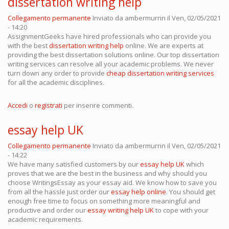
dissertation writing help
Collegamento permanente
Inviato da
ambermurrin
il Ven, 02/05/2021
- 14:20
AssignmentGeeks have hired professionals who can provide you
with the best
dissertation writing help
online. We are experts at
providing the best dissertation solutions online. Our top dissertation
writing services can resolve all your academic problems. We never
turn down any order to provide
cheap dissertation writing services
for all the academic disciplines.
Accedi
o
registrati
per inserire commenti.
essay help UK
Collegamento permanente
Inviato da
ambermurrin
il Ven, 02/05/2021
- 14:22
We have many satisfied customers by our
essay help UK
which
proves that we are the best in the business and why should you
choose WritingsEssay as your essay aid. We know how to save you
from all the hassle just order our
essay help online
. You should get
enough free time to focus on something more meaningful and
productive and order our
essay writing help UK
to cope with your
academic requirements.