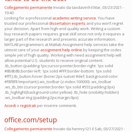
Collegamento permanente
Inviato da
taodavin9
il Mar, 03/23/2021 -
10:40
Looking for a professional
academic writing service
. You have
trusted our professional
dissertation experts
and you won’t regret
your decision. Apart from high-end quality work. Writing a custom
buy research papers requires great skill since not only it requires a
larger part of the research and presents accurate information.
MATLAB programmers at Matlab Assignment help services take the
utmost care of your
assignment help online
by keeping the codes
simple yet of high quality. Working with need assignment help will
allow potential U.S. students to receive original content.
.tb_button {padding:1px;cursor:pointer;border-right: 1px solid
#8b8b8b;border-left: 1px solid #FFF;border-bottom: 1px solid
#fff;}.tb_button.hover {borer:2px outset #def; background-color:
#f8f8f8 !important;}.ws_toolbar {z-index:100000} .ws_toolbar
.ws_tb_btn {cursor:pointer;border:1px solid #555;padding:3px}
.tb_highlight{background-color:yellow} .tb_hide {visibility:hidden}
.ws_toolbar img {padding:2px;margin:0px}
Accedi
o
registrati
per inserire commenti.
office.com/setup
Collegamento permanente
Inviato da
hennry121
il Sab, 03/27/2021 -