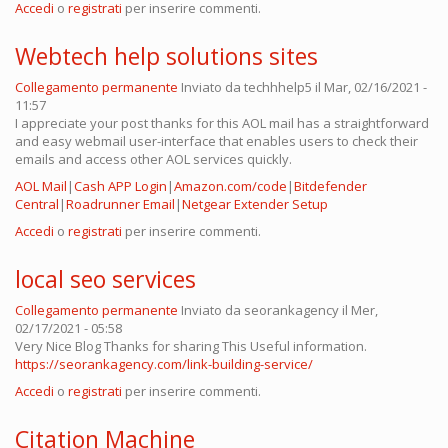
Accedi
o
registrati
per inserire commenti.
Webtech help solutions sites
Collegamento permanente
Inviato da
techhhelp5
il Mar, 02/16/2021 -
11:57
I appreciate your post thanks for this AOL mail has a straightforward
and easy webmail user-interface that enables users to check their
emails and access other AOL services quickly.
AOL Mail
|
Cash APP Login
|
Amazon.com/code
|
Bitdefender
Central
|
Roadrunner Email
|
Netgear Extender Setup
Accedi
o
registrati
per inserire commenti.
local seo services
Collegamento permanente
Inviato da
seorankagency
il Mer,
02/17/2021 - 05:58
Very Nice Blog Thanks for sharing This Useful information.
https://seorankagency.com/link-building-service/
Accedi
o
registrati
per inserire commenti.
Citation Machine