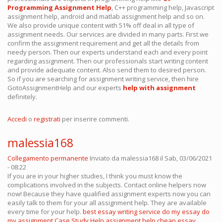
Programming Assignment Help
, C++ programming help, Javascript
assignment help, android and matlab assignment help and so on.
We also provide unique content with 51% off deal in all type of
assignment needs. Our services are divided in many parts. First we
confirm the assignment requirement and get all the details from
needy person. Then our experts understand each and every point
regarding assignment. Then our professionals start writing content
and provide adequate content. Also send them to desired person.
So if you are searching for assignment writing service, then hire
GotoAssignmentHelp and our experts
help with assignment
definitely.
Accedi
o
registrati
per inserire commenti.
malessia168
Collegamento permanente
Inviato da
malessia168
il Sab, 03/06/2021
- 08:22
If you are in your higher studies, I think you must know the
complications involved in the subjects. Contact online helpers now
now! Because they have qualified assignment experts now you can
easily talk to them for your all assignment help. They are available
every time for your help.
best essay writing service
do my essay
do
my assignment
Case Study Help
assignment help
cheap essay