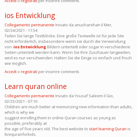
Accedi
o
registrati
per inserire commenti.
ios Entwicklung
Collegamento permanente
Inviato da
anusharehan
il Mer,
02/24/2021 - 11:54
Teilen Sie lange Textblöcke. Eine große Textwelle ist für jede Site
nicht erforderlich, insbesondere wenn sie durch die Verwendung
von
ios Entwicklung
Bildern unterteilt oder sogar in verschiedene
Seiten unterteilt werden kann. Wenn Sie Ihre Zuschauer langweilen,
wird es nur verschwinden. Halten Sie die Dinge so einfach und frisch
wie möglich.
Accedi
o
registrati
per inserire commenti.
Learn quran online
Collegamento permanente
Inviato da
Yousaf Saleem
il Gio,
02/25/2021 - 07:10
Children are much better at memorizing new information than adults,
which is why we
suggest enrolling them in online Quran courses as young as
possible, preferably at
the age of five years old. The best website to
start learning Quran
is
livequranforkids.