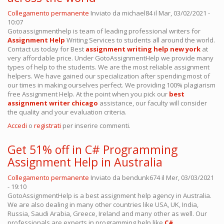
Collegamento permanente
Inviato da
michael84
il Mar, 03/02/2021 -
10:07
Gotoassignmenthelp is team of leading professional writers for
Assignment Help
Writing Services to students all around the world.
Contact us today for Best
assignment writing help new york
at
very affordable price. Under GotoAssignmentHelp we provide many
types of help to the students. We are the most reliable assignment
helpers. We have gained our specialization after spending most of
our times in making ourselves perfect. We providing 100% plagiarism
free Assignment Help. At the point when you pick our
best
assignment writer chicago
assistance, our faculty will consider
the quality and your evaluation criteria.
Accedi
o
registrati
per inserire commenti.
Get 51% off in C# Programming
Assignment Help in Australia
Collegamento permanente
Inviato da
bendunk674
il Mer, 03/03/2021
- 19:10
GotoAssignmentHelp is a best assignment help agency in Australia.
We are also dealing in many other countries like USA, UK, India,
Russia, Saudi Arabia, Greece, Ireland and many other as well. Our
professionals are experts in programming help like
C#