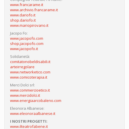
www.francarame.it
www.archivio.francarame.it
www.dariofo.it
shop.dariofo.it
www.mariopirovano.it
Jacopo Fo:
www.jacopofo.com
shop.jacopofo.com
www.jacopofo.it
Solidarietà:
comitatonobeldisabili.it
arteirregolare
www.networketico.com
www.comicoterapia.it
Merci Dolci srl:
www.commercioetico.it
www.mercidolci.it
www.energiaarcobaleno.com
Eleonora Albanese:
www.eleonoraalbanese.it
I NOSTRI PROGETTI:
www.ilteatrofabene.it