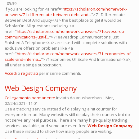
- 05:39
If you are looking for <a href="
https://scholaron.com/homework-
answers/71-differentiate-between-debt-and...
">71 Differentiate
Between Debt And Equity</a> the best place to get it would be
ScholarOn. All questions including <a
href="
https://scholaron.com/homework-answers/71eavesdrop-
communications-just-f...
">71eavesdrop Communications Just
Finished A Telephone</a> are listed with complete solutions with
exclusive offers on problems like <a
href="
https://scholaron.com/homework-answers/71-economies-of-
scale-and-interna...
">71 Economies Of Scale And International</a>,
all under a single subscription.
Accedi
o
registrati
per inserire commenti.
Web Design Company
Collegamento permanente
Inviato da
anusharehan
il Mer,
02/24/2021 - 11:01
Use a tracking service instead of displaying a hit counter for
everyone to read. Many websites still display their counters but do
not serve any real purpose. There are many high-quality tracking
services available, and some are even free
Web Design Company
.
Use these instead to show how many people are visiting.