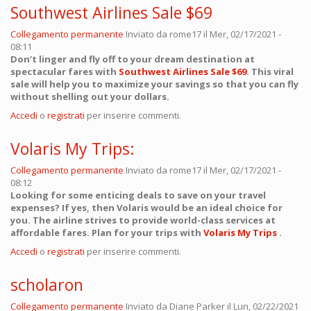
Southwest Airlines Sale $69
Collegamento permanente
Inviato da
rome17
il Mer, 02/17/2021 -
08:11
Don’t linger and fly off to your dream destination at
spectacular fares with
Southwest Airlines Sale $69
. This viral
sale will help you to maximize your savings so that you can fly
without shelling out your dollars.
Accedi
o
registrati
per inserire commenti.
Volaris My Trips:
Collegamento permanente
Inviato da
rome17
il Mer, 02/17/2021 -
08:12
Looking for some enticing deals to save on your travel
expenses? If yes, then Volaris would be an ideal choice for
you. The airline strives to provide world-class services at
affordable fares. Plan for your trips with
Volaris My Trips
.
Accedi
o
registrati
per inserire commenti.
scholaron
Collegamento permanente
Inviato da
Diane Parker
il Lun, 02/22/2021