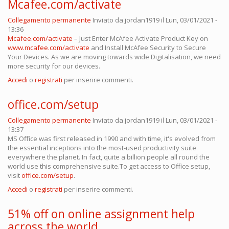
Mcafee.com/activate
Collegamento permanente
Inviato da
jordan1919
il Lun, 03/01/2021 -
13:36
Mcafee.com/activate
– Just Enter McAfee Activate Product Key on
www.mcafee.com/activate
and Install McAfee Security to Secure
Your Devices. As we are moving towards wide Digitalisation, we need
more security for our devices.
Accedi
o
registrati
per inserire commenti.
office.com/setup
Collegamento permanente
Inviato da
jordan1919
il Lun, 03/01/2021 -
13:37
MS Office was first released in 1990 and with time, it's evolved from
the essential inceptions into the most-used productivity suite
everywhere the planet. In fact, quite a billion people all round the
world use this comprehensive suite.To get access to Office setup,
visit
office.com/setup
.
Accedi
o
registrati
per inserire commenti.
51% off on online assignment help
across the world