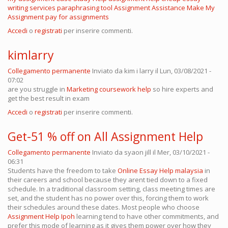
writing services
paraphrasing tool
Assignment Assistance
Make My
Assignment
pay for assignments
Accedi
o
registrati
per inserire commenti.
kimlarry
Collegamento permanente
Inviato da
kim i larry
il Lun, 03/08/2021 -
07:02
are you struggle in
Marketing coursework help
so hire experts and
get the best result in exam
Accedi
o
registrati
per inserire commenti.
Get-51 % off on All Assignment Help
Collegamento permanente
Inviato da
syaon jill
il Mer, 03/10/2021 -
06:31
Students have the freedom to take
Online Essay Help malaysia
in
their careers and school because they arent tied down to a fixed
schedule. In a traditional classroom setting, class meeting times are
set, and the student has no power over this, forcing them to work
their schedules around these dates. Most people who choose
Assignment Help Ipoh
learning tend to have other commitments, and
prefer this mode of learning as it gives them power over how they