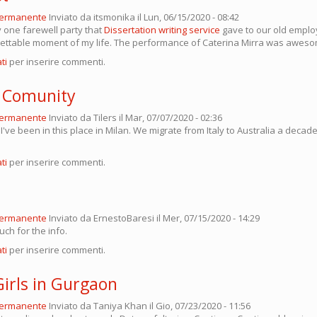
permanente
Inviato da
itsmonika
il Lun, 06/15/2020 - 08:42
 one farewell party that
Dissertation writing service
gave to our old emplo
ettable moment of my life. The performance of Caterina Mirra was awes
ti
per inserire commenti.
t Comunity
permanente
Inviato da
Tilers
il Mar, 07/07/2020 - 02:36
 I've been in this place in Milan. We migrate from Italy to Australia a decad
ti
per inserire commenti.
permanente
Inviato da
ErnestoBaresi
il Mer, 07/15/2020 - 14:29
ch for the info.
ti
per inserire commenti.
 Girls in Gurgaon
permanente
Inviato da
Taniya Khan
il Gio, 07/23/2020 - 11:56