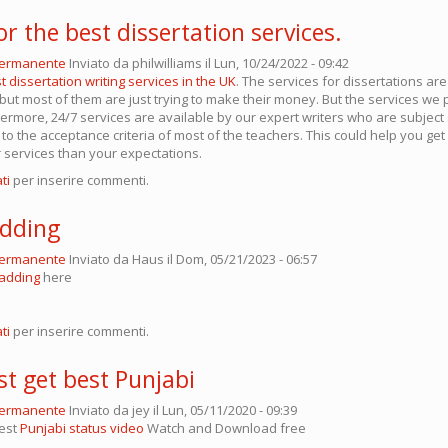
or the best dissertation services.
permanente
Inviato da
philwilliams
il Lun, 10/24/2022 - 09:42
t dissertation writing services in the UK
. The services for dissertations ar
but most of them are just trying to make their money. But the services we 
thermore, 24/7 services are available by our expert writers who are subject 
 to the acceptance criteria of most of the teachers. This could help you get
r services than your expectations.
ti
per inserire commenti.
adding
permanente
Inviato da
Haus
il Dom, 05/21/2023 - 06:57
ladding
here
ti
per inserire commenti.
st get best Punjabi
permanente
Inviato da
jey
il Lun, 05/11/2020 - 09:39
est
Punjabi status video
Watch and Download free