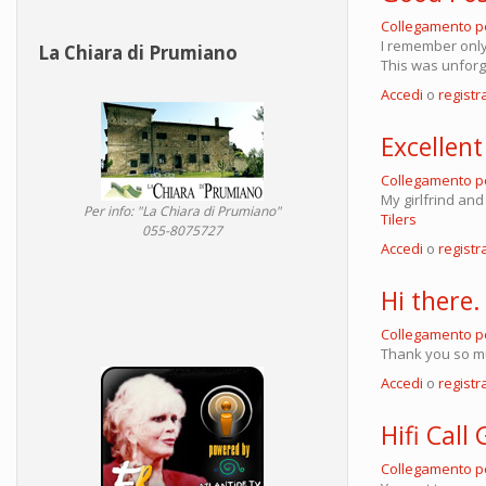
Collegamento 
I remember only
La Chiara di Prumiano
This was unforg
Accedi
o
registra
Excellen
Collegamento 
My girlfrind and
Per info: "La Chiara di Prumiano"
Tilers
055-8075727
Accedi
o
registra
Hi there.
Collegamento 
Thank you so mu
Accedi
o
registra
Hifi Call
Collegamento 