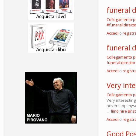
funeral d
Collegamento 
#funeral direct
Accedi
o
registra
funeral 
Collegamento 
funeral directo
Accedi
o
registra
Very inte
Collegamento 
Very interesting
never stop mysel
...
limo hire Bris
Accedi
o
registra
Good Pos