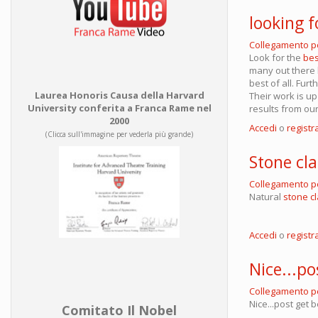
looking f
Collegamento 
Look for the
bes
many out there 
best of all. Fur
Laurea Honoris Causa della Harvard
Their work is up
University conferita a Franca Rame nel
results from ou
2000
Accedi
o
registra
(Clicca sull'immagine per vederla più grande)
Stone cl
Collegamento 
Natural
stone c
Accedi
o
registra
Nice...po
Collegamento 
Nice...post get b
Comitato Il Nobel