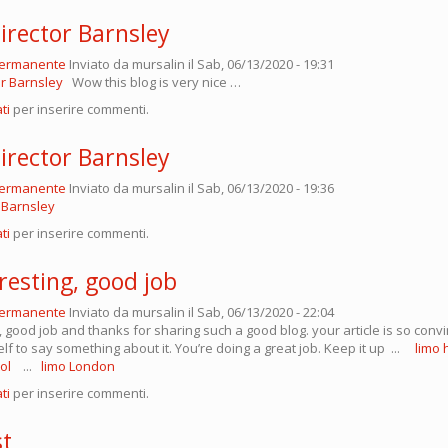
irector Barnsley
permanente
Inviato da
mursalin
il Sab, 06/13/2020 - 19:31
or Barnsley
Wow this blog is very nice …
ti
per inserire commenti.
director Barnsley
permanente
Inviato da
mursalin
il Sab, 06/13/2020 - 19:36
r Barnsley
ti
per inserire commenti.
resting, good job
permanente
Inviato da
mursalin
il Sab, 06/13/2020 - 22:04
, good job and thanks for sharing such a good blog. your article is so convin
f to say something about it. You’re doing a great job. Keep it up ...
limo 
tol
...
limo London
ti
per inserire commenti.
t