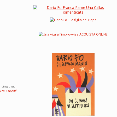
cing that I
hire Cardiff