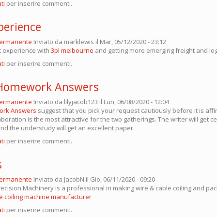
ti
per inserire commenti.
perience
permanente
Inviato da
marklewis
il Mar, 05/12/2020 - 23:12
t experience with
3pl melbourne
and getting more emerging freight and log
ti
per inserire commenti.
 Homework Answers
permanente
Inviato da
lilyjacob123
il Lun, 06/08/2020 - 12:04
ork Answers
suggest that you pick your request cautiously before it is af
laboration is the most attractive for the two gatherings. The writer will get 
nd the understudy will get an excellent paper.
ti
per inserire commenti.
s
permanente
Inviato da
JacobN
il Gio, 06/11/2020 - 09:20
ecision Machinery is a professional in making wire & cable coiling and pac
e coiling machine manufacturer
ti
per inserire commenti.