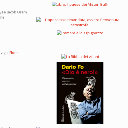
yee Jacob Oram.
ome.
e ago.
Floor