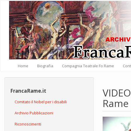
Salta al contenuto principale
Home
Biografia
Compagnia Teatrale Fo Rame
Cont
VIDEO:
FrancaRame.it
Rame
Comitato il Nobel per i disabili
Archivio Pubblicazioni
Riconoscimenti