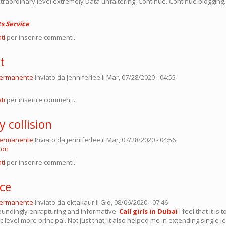
xtraordinary level extremely Data unfaltering. Continue. Continue blogging
s Service
ti
per inserire commenti.
t
permanente
Inviato da
jenniferlee
il Mar, 07/28/2020 - 04:55
ti
per inserire commenti.
 collision
permanente
Inviato da
jenniferlee
il Mar, 07/28/2020 - 04:56
ion
ti
per inserire commenti.
ice
permanente
Inviato da
ektakaur
il Gio, 08/06/2020 - 07:46
toundingly enrapturing and informative.
Call girls in Dubai
I feel that it is 
c level more principal. Not just that, it also helped me in extending single l