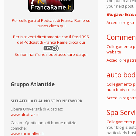
You put to an e
your next post.
Gurgaon Escort
Per collegarti al Podcast di Franca Rame su
Accedi
o
registra
Itunes clicca qui
Commen
Per iscriverti direttamente con il feed RSS
del Podcast di Franca Rame clicca qui
Collegamento 
website
Se non hai iTunes puoi ascoltare da qui
Accedi
o
registra
auto body
Gruppo Atlantide
Collegamento 
auto body collis
Accedi
o
registra
SITI AFFILIATI AL NOSTRO NETWORK
Libera Università di Alcatraz:
Spa Serv
www.alcatraz.it
Collegamento 
Cacao - Quotidiano di buone notizie
Your blog is as
comiche:
particularly basi
www.cacaonline.it