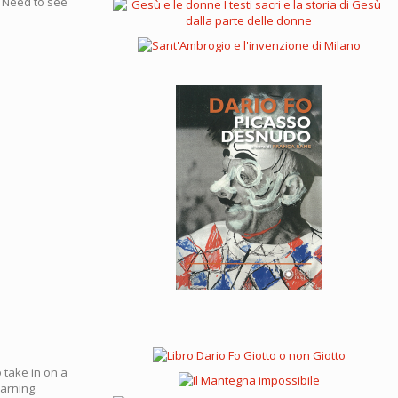
. Need to see
to take in on a
earning.