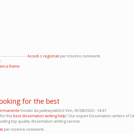
Accedi
o
registrati
per inserire commenti.
:
Franca Rame
ooking for the best
permanente
Inviato da
jadewyatt26
il Ven, 05/08/2020 - 14:47
 for the
best dissertation writing help
? Our expert Dissertation writers of U
iding top quality dissertation writing service.
ti
per inserire commenti.