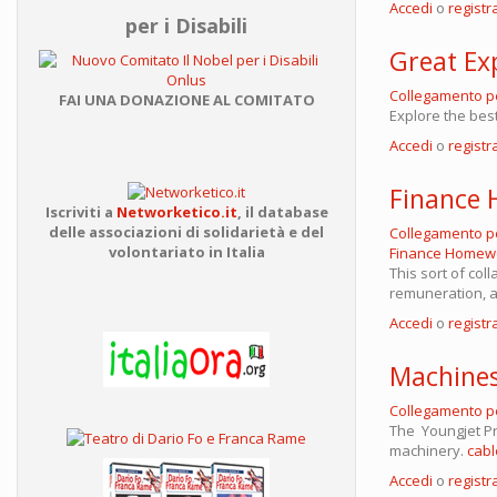
Accedi
o
registra
per i Disabili
Great Ex
Collegamento 
FAI UNA DONAZIONE AL COMITATO
Explore the bes
Accedi
o
registra
Finance
Iscriviti a
Networketico.it
,
il database
delle associazioni
di solidarietà e del
Collegamento 
volontariato in Italia
Finance Homew
This sort of col
remuneration, a
Accedi
o
registra
Machine
Collegamento 
The Youngjet Pr
machinery.
cabl
Accedi
o
registra