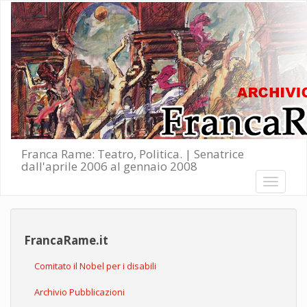
Salta al contenuto principale
Franca Rame: Teatro, Politica. | Senatrice
dall'aprile 2006 al gennaio 2008
Toggle
navigati
FrancaRame.it
Comitato il Nobel per i disabili
Archivio Pubblicazioni