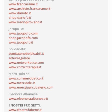
www.francarame.it
www.archivio.francarame.it
www.dariofo.it
shop.dariofo.it
www.mariopirovano.it
Jacopo Fo:
www.jacopofo.com
shop.jacopofo.com
www.jacopofo.it
Solidarietà:
comitatonobeldisabili.it
arteirregolare
www.networketico.com
www.comicoterapia.it
Merci Dolci srl:
www.commercioetico.it
www.mercidolci.it
www.energiaarcobaleno.com
Eleonora Albanese:
www.eleonoraalbanese.it
I NOSTRI PROGETTI:
www.ilteatrofabene.it