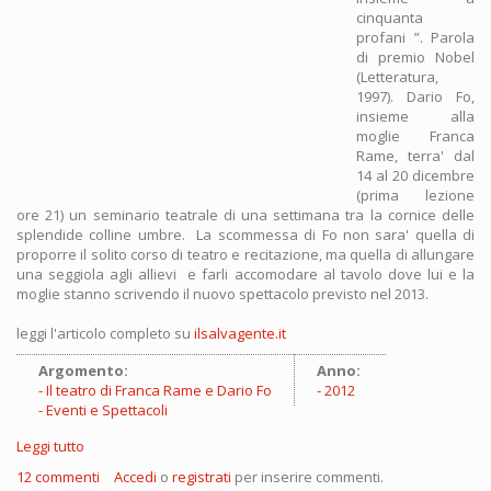
cinquanta
profani ”. Parola
di premio Nobel
(Letteratura,
1997). Dario Fo,
insieme alla
moglie Franca
Rame, terra' dal
14 al 20 dicembre
(prima lezione
ore 21) un seminario teatrale di una settimana tra la cornice delle
splendide colline umbre. La scommessa di Fo non sara' quella di
proporre il solito corso di teatro e recitazione, ma quella di allungare
una seggiola agli allievi e farli accomodare al tavolo dove lui e la
moglie stanno scrivendo il nuovo spettacolo previsto nel 2013.
leggi l'articolo completo su
ilsalvagente.it
Argomento:
Anno:
Il teatro di Franca Rame e Dario Fo
2012
Eventi e Spettacoli
Leggi tutto
su In Umbria con Dario Fo: ''Vi faccio respirare con la platea''
12 commenti
Accedi
o
registrati
per inserire commenti.