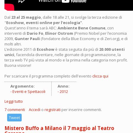
Dal
23 al 25 maggio
, dalle 18 alle 21, si svolge la terza edizione di
"
Ecoshow, eventi online per l'ecologia"
.
Quest'anno il tema sarà ABC:
Ambiente Bene Comune
, con
interventi di
Dario Fo
,
Elinor Ostrom
(Premio Nobel per l’economia
2009,
Gunter Pauli
(fondatore della Blue Economy e di Zeri.org), e di
molti altri.
L’edizione 2011 di
Ecoshow
è stata seguita da più di
20.000 utenti
unici
, facendola diventare, nelle giornate di programmazione, la
terza web TV più vista al mondo e la prima nella categoria non profit.
Buona visione!
Per scaricare il programma completo dell'evento
clicca qui
Argomento:
Anno:
Eventi e Spettacoli
2012
Leggi tutto
su [STAMPA] Dario Fo a Ecoshow
7 commenti
Accedi
o
registrati
per inserire commenti.
Tweet
Mistero Buffo a Milano il 7 maggio al Teatro