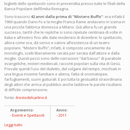
biglietti dello spettacolo sono in prevendita presso tutte le filiali della
Banca Popolare dell’Emilia Romagna.
Sono trascorsi
42 anni dalla prima di “Mistero Buffo”
: era infatti il
1969 quando Dario Fo e la moglie Franca Rame andavano in scena in
una piccola fabbrica dismessa a Milano. Già allora fu un grande
successo, tant’è che le repliche si sono ripetute centinaia di volte in
Italia e all’estero fino alle date modenesi di dicembre: lo spettacolo,
allora come ora, dà senso e valore all’esistenza di un teatro
popolare. “Mistero Buffo”, infatti, è composto unicamente da
monologhi, scelti liberamente serata per serata dall'attore e dalla
moglie. Questi pezzi sono delle narrazioni "dal basso" di parabole
evangeliche, misteri medievali, racconti popolari sulla vita di Gesù.
Prevale quindi l'uso del dialetto, del volgare del tempo, mischiati in
una lingua insieme familiare e aliena, fatta di onomatopee,
farfugliamenti, suoni gutturali. E poi tutta la gestualità straordinaria
degli attori che arriva al pubblico anche laddove le parole risultano
di difficile comprensione.
fonte:
ilrestodelcarlino.it
Argomento:
Anno:
Eventi e Spettacoli
2011
Leggi tutto
su [STAMPA] "Mistero Buffo" raddoppia al Monzani