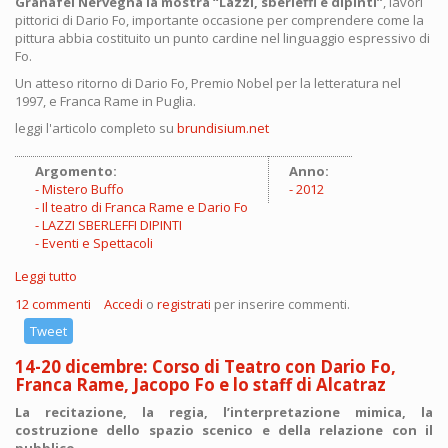
Granafei Nervegna la mostra “Lazzi, sberleffi e dipinti”
, lavori
pittorici di Dario Fo, importante occasione per comprendere come la
pittura abbia costituito un punto cardine nel linguaggio espressivo di
Fo.
Un atteso ritorno di Dario Fo, Premio Nobel per la letteratura nel
1997, e Franca Rame in Puglia.
leggi l'articolo completo su
brundisium.net
Argomento:
Anno:
Mistero Buffo
2012
Il teatro di Franca Rame e Dario Fo
LAZZI SBERLEFFI DIPINTI
Eventi e Spettacoli
Leggi tutto
su Dario Fo e Franca Rame a Brindisi
12 commenti
Accedi
o
registrati
per inserire commenti.
Tweet
14-20 dicembre: Corso di Teatro con Dario Fo,
Franca Rame, Jacopo Fo e lo staff di Alcatraz
La recitazione, la regia, l’interpretazione mimica, la
costruzione dello spazio scenico e della relazione con il