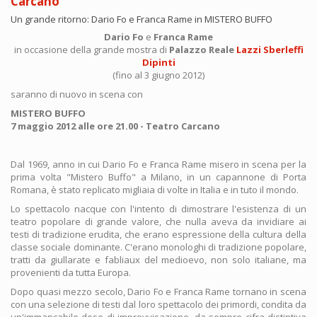
Carcano
Un grande ritorno: Dario Fo e Franca Rame in MISTERO BUFFO
Dario Fo
e
Franca Rame
in occasione della grande mostra di
Palazzo Reale
Lazzi Sberleffi
Dipinti
(fino al 3 giugno 2012)
saranno di nuovo in scena con
MISTERO BUFFO
7 maggio 2012 alle ore 21.00 -
Teatro Carcano
Dal 1969, anno in cui Dario Fo e Franca Rame misero in scena per la
prima volta "Mistero Buffo" a Milano, in un capannone di Porta
Romana, è stato replicato migliaia di volte in Italia e in tuto il mondo.
Lo spettacolo nacque con l'intento di dimostrare l'esistenza di un
teatro popolare di grande valore, che nulla aveva da invidiare ai
testi di tradizione erudita, che erano espressione della cultura della
classe sociale dominante. C'erano monologhi di tradizione popolare,
tratti da giullarate e fabliaux del medioevo, non solo italiane, ma
provenienti da tutta Europa.
Dopo quasi mezzo secolo, Dario Fo e Franca Rame tornano in scena
con una selezione di testi dal loro spettacolo dei primordi, condita da