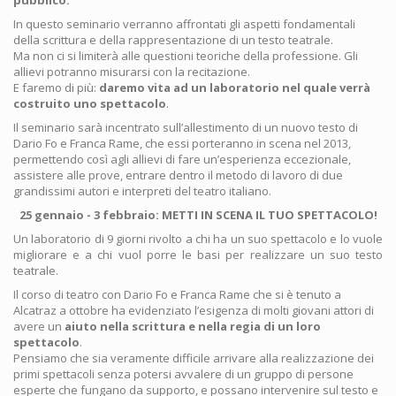
pubblico.
In questo seminario verranno affrontati gli aspetti fondamentali
della scrittura e della rappresentazione di un testo teatrale.
Ma non ci si limiterà alle questioni teoriche della professione. Gli
allievi potranno misurarsi con la recitazione.
E faremo di più:
daremo vita ad un laboratorio nel quale verrà
costruito uno spettacolo
.
Il seminario sarà incentrato sull’allestimento di un nuovo testo di
Dario Fo e Franca Rame, che essi porteranno in scena nel 2013,
permettendo così agli allievi di fare un’esperienza eccezionale,
assistere alle prove, entrare dentro il metodo di lavoro di due
grandissimi autori e interpreti del teatro italiano.
25 gennaio - 3 febbraio: METTI IN SCENA IL TUO SPETTACOLO!
Un laboratorio di 9 giorni rivolto a chi ha un suo spettacolo e lo vuole
migliorare e a chi vuol porre le basi per realizzare un suo testo
teatrale.
Il corso di teatro con Dario Fo e Franca Rame che si è tenuto a
Alcatraz a ottobre ha evidenziato l’esigenza di molti giovani attori di
avere un
aiuto nella scrittura e nella regia di un loro
spettacolo
.
Pensiamo che sia veramente difficile arrivare alla realizzazione dei
primi spettacoli senza potersi avvalere di un gruppo di persone
esperte che fungano da supporto, e possano intervenire sul testo e