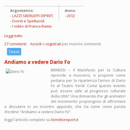
Argomento:
Anno:
LAZZI SBERLEFFI DIPINTI
2012
Eventi e Spettacoli
I video di Franca Rame
Leggi tutto
su Dario Fo a Brindisi. Inaugurata a Palazzo Nervegna la
mostra "Lazzi, sberleffi, dipinti"
27 commenti
Accedi
o
registrati
per inserire commenti.
Tweet
Andiamo a vedere Dario Fo
BRINDISI – Il Manifesto per la Cultura
riprende a muoversi, e propone come
pedana per la ripartenza l’arrivo di Dario
Fo al Teatro Verdi. Come questo evento
può essere utile al progresso culturale
della città? Una domanda che gli animatori
del movimento propongono di affrontare
e discutere in un incontro apposito, che ha come come parola
d’ordine “Andiamo a vedere Dario Fo”.
leggi l'articolo completo su
brindisireport.it