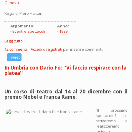
Genova
.
Regia di Piero Frattari.
Argomento:
Anno:
Eventi e Spettacoli
1989
Leggi tutto
su Dario Fo al Festival Nazionale Unità di Genova 1989
12 commenti
Accedi
o
registrati
per inserire commenti.
Tweet
In Umbria con Dario Fo: ''Vi faccio respirare con la
platea''
Un corso di teatro dal 14 al 20 dicembre con il
premio Nobel e Franca Rame.
“Il prossimo
spettacolo? Lo
scriveremo e
realizzeremo
insieme a