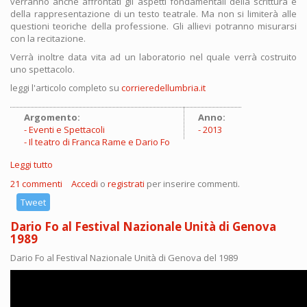
verranno anche affrontati gli aspetti fondamentali della scrittura e
della rappresentazione di un testo teatrale. Ma non si limiterà alle
questioni teoriche della professione. Gli allievi potranno misurarsi
con la recitazione.
Verrà inoltre data vita ad un laboratorio nel quale verrà costruito
uno spettacolo.
leggi l'articolo completo su
corrieredellumbria.it
Argomento:
Anno:
Eventi e Spettacoli
2013
Il teatro di Franca Rame e Dario Fo
Leggi tutto
su A lezione di teatro con Dario Fo, Jacopo Fo e Franca Rame
all'Alcatraz di Gubbio
21 commenti
Accedi
o
registrati
per inserire commenti.
Tweet
Dario Fo al Festival Nazionale Unità di Genova
1989
Dario Fo al Festival Nazionale Unità di Genova del 1989