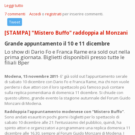
Leggi tutto
su [VIDEO] Dario Fo e Franca Rame “Celentano c’è?” 14a
puntata di Servizio Pubblico
7 commenti
Accedi
o
registrati
per inserire commenti.
Tweet
[STAMPA] "Mistero Buffo" raddoppia al Monzani
Grande appuntamento il 10 e 11 dicembre
Lo show di Dario Fo e Franca Rame era sold out nella
prima giornata. Biglietti disponibili presso tutte le
filiali Bper
Modena, 15 novembre 2011
- E’ già sold out l’appuntamento serale
di sabato 10 dicembre con Dario Fo e Franca Rame, ma chi non vuole
perdersi i due attori con il loro spettacolo più famoso può contare
sulla replica pomeridiana di domenica 11 dicembre. Si chiude con
questo ultimo, grande evento la stagione autunnale del Forum Guido
Monzani di Modena.
Raddoppia l’appuntamento modenese con “Mistero Buffo”
.
Sono andati esauriti in pochi giorni i biglietti per lo spettacolo di
sabato 10 dicembre alle 21: l’entusiasmo del pubblico, quindi, ha
spinto attori e organizzatori a programmare una replica domenica 11
dicembre alle 16.30, sempre al Forum Guido Monzani di Modena. I