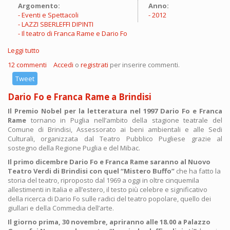
Argomento:
Anno:
Eventi e Spettacoli
2012
LAZZI SBERLEFFI DIPINTI
Il teatro di Franca Rame e Dario Fo
Leggi tutto
su Andiamo a vedere Dario Fo
12 commenti
Accedi
o
registrati
per inserire commenti.
Tweet
Dario Fo e Franca Rame a Brindisi
Il Premio Nobel per la letteratura nel 1997 Dario Fo e Franca
Rame
tornano in Puglia nell’ambito della stagione teatrale del
Comune di Brindisi, Assessorato ai beni ambientali e alle Sedi
Culturali, organizzata dal Teatro Pubblico Pugliese grazie al
sostegno della Regione Puglia e del Mibac.
Il primo dicembre Dario Fo e Franca Rame saranno al Nuovo
Teatro Verdi di Brindisi con quel “Mistero Buffo”
che ha fatto la
storia del teatro, riproposto dal 1969 a oggi in oltre cinquemila
allestimenti in Italia e all’estero, il testo più celebre e significativo
della ricerca di Dario Fo sulle radici del teatro popolare, quello dei
giullari e della Commedia dell’arte.
Il giorno prima, 30 novembre, apriranno alle 18.00 a Palazzo