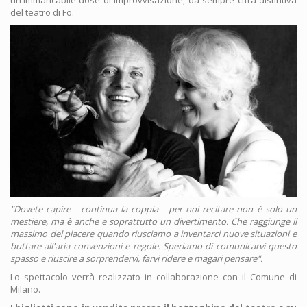
un'immancabile dose di improvvisazione, da sempre cifra distintiva
del teatro di Fo.
"Dovete capire - continua la coppia - per noi recitare non è solo un
mestiere, ma è anche e soprattutto un divertimento. Che raggiunge il
massimo del piacere quando riusciamo a inventarci nuove situazioni e
buttare all'aria convenzioni e regole. Speriamo di comunicarvi questo
spasso e riuscire a sorprendervi, farvi ridere e magari pensare".
Lo spettacolo verrà realizzato in collaborazione con il Comune di
Milano.