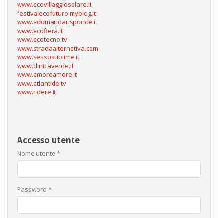
www.ecovillaggiosolare.it
festivalecofuturo.myblog.it
www.adomandarisponde.it
www.ecofiera.it
www.ecotecno.tv
www.stradaalternativa.com
www.sessosublime.it
www.clinicaverde.it
www.amoreamore.it
www.atlantide.tv
www.ridere.it
Accesso utente
Nome utente
*
Password
*