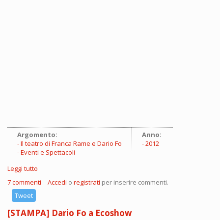
Argomento:
Anno:
Il teatro di Franca Rame e Dario Fo
2012
Eventi e Spettacoli
Leggi tutto
su 14-20 dicembre: Corso di Teatro con Dario Fo, Franca
Rame, Jacopo Fo e lo staff di Alcatraz
7 commenti
Accedi
o
registrati
per inserire commenti.
Tweet
[STAMPA] Dario Fo a Ecoshow