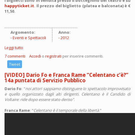
I biglietti sono in vendita presso il botteghino del teatro e su
happyticket.it
. Il prezzo del biglietto (platea e balconata) è €
11,50.
Argomento:
Anno:
Eventi e Spettacoli
2012
Leggi tutto
su Mistero Buffo a Milano il 7 maggio al Teatro Carcano
7 commenti
Accedi
o
registrati
per inserire commenti.
Tweet
[VIDEO] Dario Fo e Franca Rame “Celentano c’è?”
14a puntata di Servizio Pubblico
Dario Fo
: "
noi attori sappiamo distinguere lo spettacolo improvvisato
e quello organizzato dagli alti dirigenti. Celentano è il Candido di
Voltaire: ride dopo essere stato deriso"
.
Franca Rame
: "
Celentano è il temporale della libertà.
"