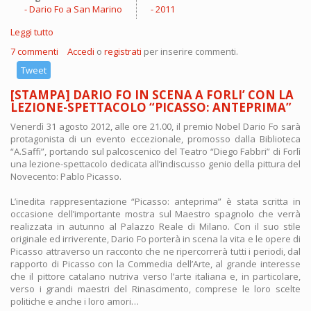
Dario Fo a San Marino
2011
Leggi tutto
su [STAMPA] Dario Fo con gli allievi delle scuole di teatro di
San Marino
7 commenti
Accedi
o
registrati
per inserire commenti.
Tweet
[STAMPA] DARIO FO IN SCENA A FORLI’ CON LA
LEZIONE-SPETTACOLO “PICASSO: ANTEPRIMA”
Venerdì 31 agosto 2012, alle ore 21.00, il premio Nobel Dario Fo sarà
protagonista di un evento eccezionale, promosso dalla Biblioteca
“A.Saffi”, portando sul palcoscenico del Teatro “Diego Fabbri” di Forlì
una lezione-spettacolo dedicata all’indiscusso genio della pittura del
Novecento: Pablo Picasso.
L’inedita rappresentazione “Picasso: anteprima” è stata scritta in
occasione dell’importante mostra sul Maestro spagnolo che verrà
realizzata in autunno al Palazzo Reale di Milano. Con il suo stile
originale ed irriverente, Dario Fo porterà in scena la vita e le opere di
Picasso attraverso un racconto che ne ripercorrerà tutti i periodi, dal
rapporto di Picasso con la Commedia dell’Arte, al grande interesse
che il pittore catalano nutriva verso l’arte italiana e, in particolare,
verso i grandi maestri del Rinascimento, comprese le loro scelte
politiche e anche i loro amori…