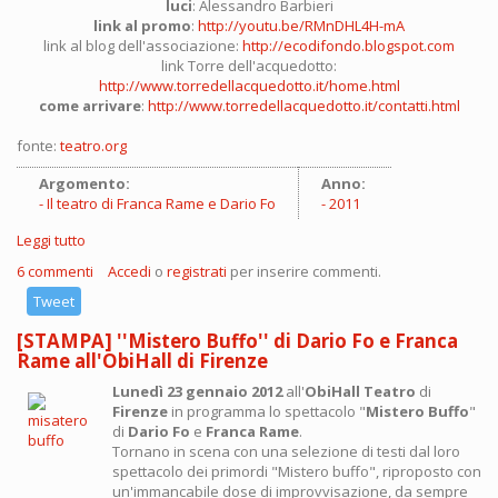
luci
: Alessandro Barbieri
link al promo
:
http://youtu.be/RMnDHL4H-mA
link al blog dell'associazione:
http://ecodifondo.blogspot.com
link Torre dell'acquedotto:
http://www.torredellacquedotto.it/home.html
come arrivare
:
http://www.torredellacquedotto.it/contatti.html
fonte:
teatro.org
Argomento:
Anno:
Il teatro di Franca Rame e Dario Fo
2011
Leggi tutto
su [STAMPA] 'COPPIA APERTA' DI DARIO FO E FRANCA RAME
TORNA IN SCENA
6 commenti
Accedi
o
registrati
per inserire commenti.
Tweet
[STAMPA] ''Mistero Buffo'' di Dario Fo e Franca
Rame all'ObiHall di Firenze
Lunedì 23 gennaio 2012
all'
ObiHall Teatro
di
Firenze
in programma lo spettacolo "
Mistero Buffo
"
di
Dario Fo
e
Franca Rame
.
Tornano in scena con una selezione di testi dal loro
spettacolo dei primordi "Mistero buffo", riproposto con
un'immancabile dose di improvvisazione, da sempre