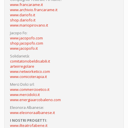
www.francarame.it
www.archivio.francarame.it
www.dariofo.it
shop.dariofo.it
www.mariopirovano.it
Jacopo Fo:
www.jacopofo.com
shop.jacopofo.com
www.jacopofo.it
Solidarietà:
comitatonobeldisabili.it
arteirregolare
www.networketico.com
www.comicoterapia.it
Merci Dolci srl:
www.commercioetico.it
www.mercidolci.it
www.energiaarcobaleno.com
Eleonora Albanese:
www.eleonoraalbanese.it
I NOSTRI PROGETTI:
www.ilteatrofabene.it