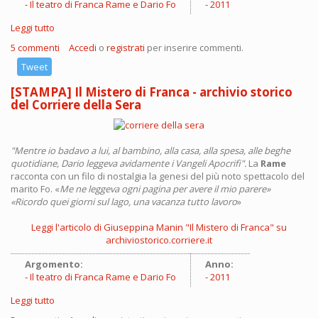
Il teatro di Franca Rame e Dario Fo
2011
Leggi tutto
su [STAMPA] Al teatro Quirinetta di Roma è stato presentato il
Centro Nazionale Drammaturgia Italiana
5 commenti
Accedi
o
registrati
per inserire commenti.
Tweet
[STAMPA] Il Mistero di Franca - archivio storico
del Corriere della Sera
"Mentre io badavo a lui, al bambino, alla casa, alla spesa, alle beghe
quotidiane, Dario leggeva avidamente i Vangeli Apocrifi".
La
Rame
racconta con un filo di nostalgia la genesi del più noto spettacolo del
marito Fo. «
Me ne leggeva ogni pagina per avere il mio parere»
«Ricordo quei giorni sul lago, una vacanza tutto lavoro
»
Leggi l'articolo di Giuseppina Manin "Il Mistero di Franca" su
archiviostorico.corriere.it
Argomento:
Anno:
Il teatro di Franca Rame e Dario Fo
2011
Leggi tutto
su [STAMPA] Il Mistero di Franca - archivio storico del Corriere
della Sera