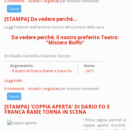
5 commenti
Accedi
o
registrati
per inserire commenti.
Tweet
[STAMPA] Da vedere perché...
Leggi l'articolo dall'archivio storico del Corriere della sera
Da vedere perché, il nostro preferito Teatro:
"
Mistero Buffo
"
di Claudia Cannella e Daniela Zacconi
Argomento:
Anno:
Il teatro di Franca Rame e Dario Fo
2011
Leggi tutto
su [STAMPA] Da vedere perché...
6 commenti
Accedi
o
registrati
per inserire commenti.
Tweet
[STAMPA] 'COPPIA APERTA' DI DARIO FO E
FRANCA RAME TORNA IN SCENA
"
Prima regola perchè la
coppia aperta funzioni,