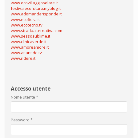
www.ecovillaggiosolare.it
festivalecofuturo.myblog.it
www.adomandarisponde.it
www.ecofiera.it
www.ecotecno.tv
www.stradaalternativa.com
www.sessosublime.it
www.clinicaverde.it
www.amoreamore.it
www.atlantide.tv
www.ridere.it
Accesso utente
Nome utente
*
Password
*