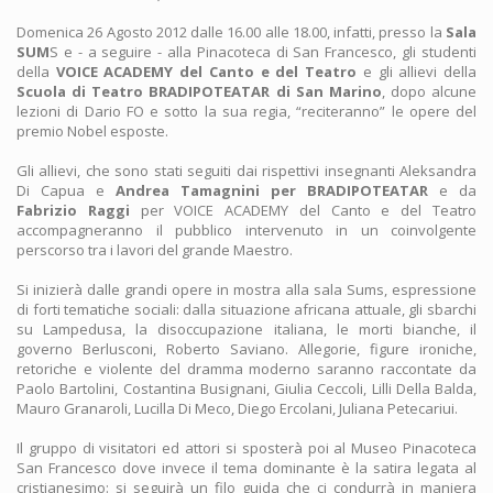
Domenica 26 Agosto 2012 dalle 16.00 alle 18.00, infatti, presso la
Sala
SUM
S e - a seguire - alla Pinacoteca di San Francesco, gli studenti
della
VOICE ACADEMY del Canto e del Teatro
e gli allievi della
Scuola di Teatro BRADIPOTEATAR di San Marino
, dopo alcune
lezioni di Dario FO e sotto la sua regia, “reciteranno” le opere del
premio Nobel esposte.
Gli allievi, che sono stati seguiti dai rispettivi insegnanti Aleksandra
Di Capua e
Andrea Tamagnini per BRADIPOTEATAR
e da
Fabrizio Raggi
per VOICE ACADEMY del Canto e del Teatro
accompagneranno il pubblico intervenuto in un coinvolgente
perscorso tra i lavori del grande Maestro.
Si inizierà dalle grandi opere in mostra alla sala Sums, espressione
di forti tematiche sociali: dalla situazione africana attuale, gli sbarchi
su Lampedusa, la disoccupazione italiana, le morti bianche, il
governo Berlusconi, Roberto Saviano. Allegorie, figure ironiche,
retoriche e violente del dramma moderno saranno raccontate da
Paolo Bartolini, Costantina Busignani, Giulia Ceccoli, Lilli Della Balda,
Mauro Granaroli, Lucilla Di Meco, Diego Ercolani, Juliana Petecariui.
Il gruppo di visitatori ed attori si sposterà poi al Museo Pinacoteca
San Francesco dove invece il tema dominante è la satira legata al
cristianesimo: si seguirà un filo guida che ci condurrà in maniera