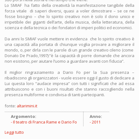
Lo SMIAF ha fatto della creatività la manifestazione tangibile della
forza vitale di saperi diversi, quasi a voler dimostrare – se ce ne
fosse bisogno – che lo spirito creativo non è solo il dono unico e
irripetibile dei giganti dell’arte, della musica, della letteratura, della
scienza e della tecnica o dei fondatori di imperi politici ed economici.
Da anni lo SMIAF vuole mettere in evidenza che lo spirito creativo è
una capacità alla portata di chiunque voglia provare a migliorare il
mondo, o, per dirla con le parole di un grande creativo cileno (come
Donato De Prado,1997):”è la capacità di porre domande che ancora
non esistono, per aiutare l’uomo a guardare avanti con fiducia”.
Il miglior ringraziamento a Dario Fo per la Sua presenza –
ribadiscono gli organizzatori - vuole essere oggi il gusto di dedicare a
Lui questa loro “audace impresa” con tutti i significati che ad essa
attribuiscono e con i buoni risultati che stanno raccogliendo nella
presenza multiforme e condivisa di tanti partecipanti.
fonte:
altarimini.it
Argomento:
Anno:
Il teatro di Franca Rame e Dario Fo
2011
Leggi tutto
su [STAMPA] San Marino: Dario Fo al Festival dei Giovani
Saperi