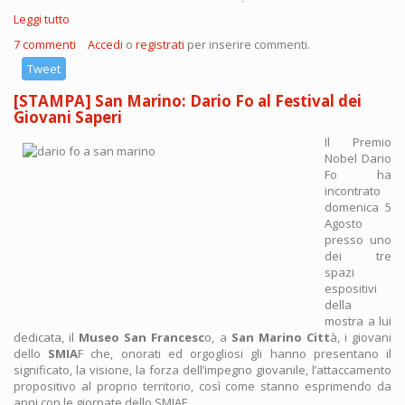
Leggi tutto
su [STAMPA] DARIO FO IN SCENA A FORLI’ CON LA LEZIONE-
SPETTACOLO “PICASSO: ANTEPRIMA”
7 commenti
Accedi
o
registrati
per inserire commenti.
Tweet
[STAMPA] San Marino: Dario Fo al Festival dei
Giovani Saperi
Il Premio
Nobel Dario
Fo ha
incontrato
domenica 5
Agosto
presso uno
dei tre
spazi
espositivi
della
mostra a lui
dedicata, il
Museo San Francesc
o, a
San Marino Citt
à, i giovani
dello
SMIA
F che, onorati ed orgogliosi gli hanno presentano il
significato, la visione, la forza dell’impegno giovanile, l’attaccamento
propositivo al proprio territorio, così come stanno esprimendo da
anni con le giornate dello SMIAF.