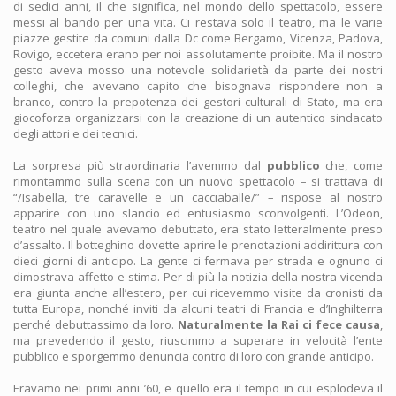
di sedici anni, il che significa, nel mondo dello spettacolo, essere
messi al bando per una vita. Ci restava solo il teatro, ma le varie
piazze gestite da comuni dalla Dc come Bergamo, Vicenza, Padova,
Rovigo, eccetera erano per noi assolutamente proibite. Ma il nostro
gesto aveva mosso una notevole solidarietà da parte dei nostri
colleghi, che avevano capito che bisognava rispondere non a
branco, contro la prepotenza dei gestori culturali di Stato, ma era
giocoforza organizzarsi con la creazione di un autentico sindacato
degli attori e dei tecnici.
La sorpresa più straordinaria l’avemmo dal
pubblico
che, come
rimontammo sulla scena con un nuovo spettacolo – si trattava di
“/Isabella, tre caravelle e un cacciaballe/” – rispose al nostro
apparire con uno slancio ed entusiasmo sconvolgenti. L’Odeon,
teatro nel quale avevamo debuttato, era stato letteralmente preso
d’assalto. Il botteghino dovette aprire le prenotazioni addirittura con
dieci giorni di anticipo. La gente ci fermava per strada e ognuno ci
dimostrava affetto e stima. Per di più la notizia della nostra vicenda
era giunta anche all’estero, per cui ricevemmo visite da cronisti da
tutta Europa, nonché inviti da alcuni teatri di Francia e d’Inghilterra
perché debuttassimo da loro.
Naturalmente la Rai ci fece causa
,
ma prevedendo il gesto, riuscimmo a superare in velocità l’ente
pubblico e sporgemmo denuncia contro di loro con grande anticipo.
Eravamo nei primi anni ’60, e quello era il tempo in cui esplodeva il