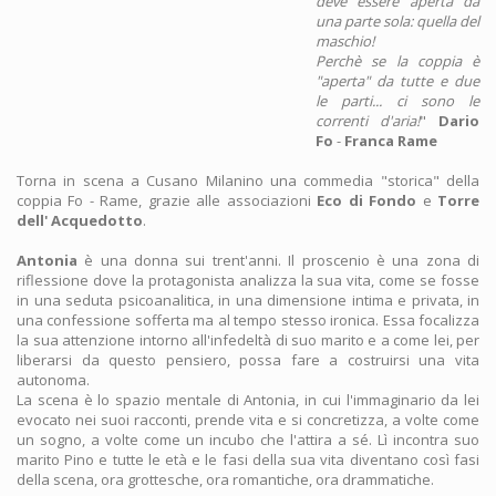
deve essere aperta da
una parte sola: quella del
maschio!
Perchè se la coppia è
"aperta" da tutte e due
le parti... ci sono le
correnti d'aria!
"
Dario
Fo
-
Franca Rame
Torna in scena a Cusano Milanino una commedia "storica" della
coppia Fo - Rame, grazie alle associazioni
Eco di Fondo
e
Torre
dell' Acquedotto
.
Antonia
è una donna sui trent'anni. Il proscenio è una zona di
riflessione dove la protagonista analizza la sua vita, come se fosse
in una seduta psicoanalitica, in una dimensione intima e privata, in
una confessione sofferta ma al tempo stesso ironica. Essa focalizza
la sua attenzione intorno all'infedeltà di suo marito e a come lei, per
liberarsi da questo pensiero, possa fare a costruirsi una vita
autonoma.
La scena è lo spazio mentale di Antonia, in cui l'immaginario da lei
evocato nei suoi racconti, prende vita e si concretizza, a volte come
un sogno, a volte come un incubo che l'attira a sé. Lì incontra suo
marito Pino e tutte le età e le fasi della sua vita diventano così fasi
della scena, ora grottesche, ora romantiche, ora drammatiche.