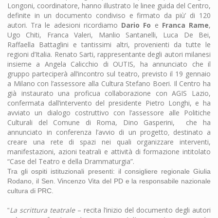
Longoni, coordinatore, hanno illustrato le linee guida del Centro,
definite in un documento condiviso e firmato da più’ di 120
autori. Tra le adesioni ricordiamo
Dario Fo
e
Franca Rame
,
Ugo Chiti, Franca Valeri, Manlio Santanelli, Luca De Bei,
Raffaella Battaglini e tantissimi altri, provenienti da tutte le
regioni d’Italia. Renato Sarti, rappresentante degli autori milanesi
insieme a Angela Calicchio di OUTIS, ha annunciato che il
gruppo parteciperà all’incontro sul teatro, previsto il 19 gennaio
a Milano con l’assessore alla Cultura Stefano Boeri. Il Centro ha
già instaurato una proficua collaborazione con AGIS Lazio,
confermata dall’intervento del presidente Pietro Longhi, e ha
avviato un dialogo costruttivo con l’assessore alle Politiche
Culturali del Comune di Roma, Dino Gasperini, che ha
annunciato in conferenza l’avvio di un progetto
destinato a
,
creare una rete di spazi nei quali organizzare interventi,
manifestazioni, azioni teatrali e attività di formazione intitolato
“Case del Teatro e della Drammaturgia”.
Tra gli ospiti istituzionali presenti: il consigliere regionale Giulia
Rodano, il Sen. Vincenzo Vita del PD e la responsabile nazionale
cultura di PRC.
La scrittura teatrale
– recita l’inizio del documento degli autori
“