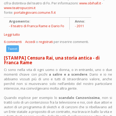
cifra distintiva del teatro di Fo. Per informazioni:
www.obihall.it
-
www.teatropuccini.it
fonte:
portalegiovani.comune.fi.it
Argomento:
Anno:
Il teatro di Franca Rame e Dario Fo
2011
Leggi tutto
su [STAMPA] ''Mistero Buffo'' di Dario Fo e Franca Rame
all'ObiHall di Firenze
6 commenti
Accedi
o
registrati
per inserire commenti.
Tweet
[STAMPA] Censura Rai, una storia antica - di
Franca Rame
Ci sono nella vita di ogni uomo o donna, o in entrambi, uno o due
momenti chiave con picchi
a salire e a scendere
. Dario e io ne
abbiamo vissuti più di uno e tutti di straordinario valore, anche
perché non si muovevano solo nell’ambito del nostro particolare
interesse, ma coinvolgevano molta altra gente.
Quando esplose per esempio lo
scandalo Canzonissima
, non si
trattò solo di un contenzioso fra la televisione e noi, cioè due attori e
autori di un programma di sketch e di canzoni che si ribellavano ad
un Ente statale a proposito di un contratto, ma tirava in ballo la vita e