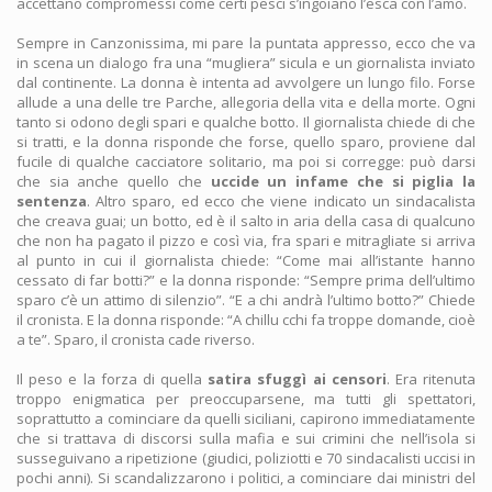
accettano compromessi come certi pesci s’ingoiano l’esca con l’amo.
Sempre in Canzonissima, mi pare la puntata appresso, ecco che va
in scena un dialogo fra una “mugliera” sicula e un giornalista inviato
dal continente. La donna è intenta ad avvolgere un lungo filo. Forse
allude a una delle tre Parche, allegoria della vita e della morte. Ogni
tanto si odono degli spari e qualche botto. Il giornalista chiede di che
si tratti, e la donna risponde che forse, quello sparo, proviene dal
fucile di qualche cacciatore solitario, ma poi si corregge: può darsi
che sia anche quello che
uccide un infame che si piglia la
sentenza
. Altro sparo, ed ecco che viene indicato un sindacalista
che creava guai; un botto, ed è il salto in aria della casa di qualcuno
che non ha pagato il pizzo e così via, fra spari e mitragliate si arriva
al punto in cui il giornalista chiede: “Come mai all’istante hanno
cessato di far botti?” e la donna risponde: “Sempre prima dell’ultimo
sparo c’è un attimo di silenzio”. “E a chi andrà l’ultimo botto?” Chiede
il cronista. E la donna risponde: “A chillu cchi fa troppe domande, cioè
a te”. Sparo, il cronista cade riverso.
Il peso e la forza di quella
satira sfuggì ai censori
. Era ritenuta
troppo enigmatica per preoccuparsene, ma tutti gli spettatori,
soprattutto a cominciare da quelli siciliani, capirono immediatamente
che si trattava di discorsi sulla mafia e sui crimini che nell’isola si
susseguivano a ripetizione (giudici, poliziotti e 70 sindacalisti uccisi in
pochi anni). Si scandalizzarono i politici, a cominciare dai ministri del