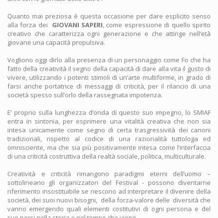
Quanto mai preziosa è questa occasione per dare esplicito senso
alla forza dei
GIOVANI SAPERI
, come espressione di quello spirito
creativo che caratterizza ogni generazione e che attinge nell’età
giovane una capacità propulsiva.
Vogliono oggi dirlo alla presenza di un personaggio come Fo che ha
fatto della creatività il segno della capacità di dare alla vita il gusto di
vivere, utilizzando i potenti stimoli di un’arte multiforme, in grado di
farsi anche portatrice di messaggi di criticità, per il rilancio di una
società spesso sull’orlo della rassegnata impotenza.
E’ proprio sulla lunghezza d’onda di questo suo impegno, lo SMIAF
entra in sintonia, per esprimere una vitalità creativa che non sia
intesa unicamente come segno di certa trasgressività dei canoni
tradizionali, rispetto al codice di una razionalità tuttologa ed
omnisciente, ma che sia più positivamente intesa come l’interfaccia
di una criticità costruttiva della realtà sociale, politica, multiculturale.
Creatività e criticità rimangono paradigmi eterni dell’uomo –
sottolineano gli organizzatori del Festival - possono diventarne
riferimento insostituibile se riescono ad interpretare il divenire della
società, dei suoi nuovi bisogni, della forza-valore delle diversità che
vanno emergendo quali elementi costitutivi di ogni persona e del
suo porsi nella storia e nel tempo che viene.