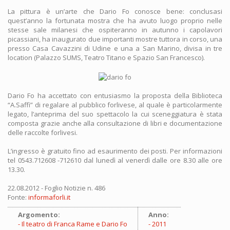
La pittura è un’arte che Dario Fo conosce bene: conclusasi
quest’anno la fortunata mostra che ha avuto luogo proprio nelle
stesse sale milanesi che ospiteranno in autunno i capolavori
picassiani, ha inaugurato due importanti mostre tuttora in corso, una
presso Casa Cavazzini di Udine e una a San Marino, divisa in tre
location (Palazzo SUMS, Teatro Titano e Spazio San Francesco).
Dario Fo ha accettato con entusiasmo la proposta della Biblioteca
“A.Saffi” di regalare al pubblico forlivese, al quale è particolarmente
legato, l’anteprima del suo spettacolo la cui sceneggiatura è stata
composta grazie anche alla consultazione di libri e documentazione
delle raccolte forlivesi.
L’ingresso è gratuito fino ad esaurimento dei posti. Per informazioni
tel 0543.712608 -712610 dal lunedì al venerdì dalle ore 8.30 alle ore
13.30.
22.08.2012 - Foglio Notizie n. 486
Fonte:
informaforli.it
Argomento:
Anno:
Il teatro di Franca Rame e Dario Fo
2011