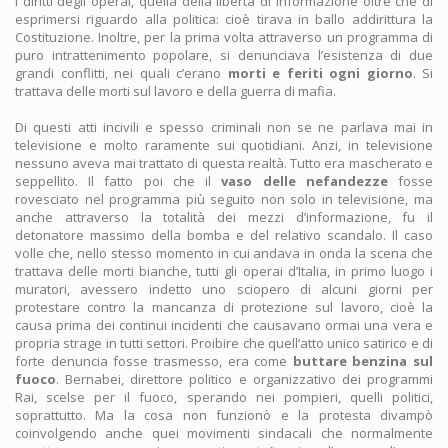
i diritti degli operai, quella della libertà di informazione oltre che di
esprimersi riguardo alla politica: cioè tirava in ballo addirittura la
Costituzione. Inoltre, per la prima volta attraverso un programma di
puro intrattenimento popolare, si denunciava l’esistenza di due
grandi conflitti, nei quali c’erano
morti e feriti ogni giorno
. Si
trattava delle morti sul lavoro e della guerra di mafia.
Di questi atti incivili e spesso criminali non se ne parlava mai in
televisione e molto raramente sui quotidiani. Anzi, in televisione
nessuno aveva mai trattato di questa realtà. Tutto era mascherato e
seppellito. Il fatto poi che il
vaso delle nefandezze
fosse
rovesciato nel programma più seguito non solo in televisione, ma
anche attraverso la totalità dei mezzi d’informazione, fu il
detonatore massimo della bomba e del relativo scandalo. Il caso
volle che, nello stesso momento in cui andava in onda la scena che
trattava delle morti bianche, tutti gli operai d’Italia, in primo luogo i
muratori, avessero indetto uno sciopero di alcuni giorni per
protestare contro la mancanza di protezione sul lavoro, cioè la
causa prima dei continui incidenti che causavano ormai una vera e
propria strage in tutti settori. Proibire che quell’atto unico satirico e di
forte denuncia fosse trasmesso, era come
buttare benzina sul
fuoco
. Bernabei, direttore politico e organizzativo dei programmi
Rai, scelse per il fuoco, sperando nei pompieri, quelli politici,
soprattutto. Ma la cosa non funzionò e la protesta divampò
coinvolgendo anche quei movimenti sindacali che normalmente