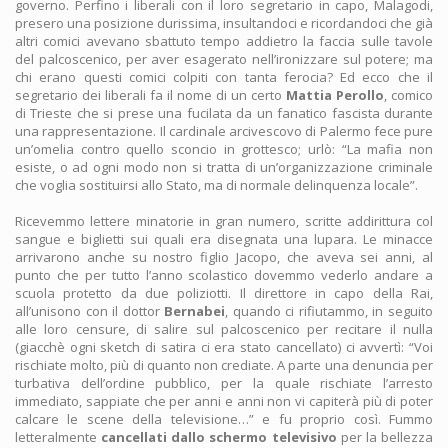
governo. Perfino i liberali con il loro segretario in capo, Malagodi,
presero una posizione durissima, insultandoci e ricordandoci che già
altri comici avevano sbattuto tempo addietro la faccia sulle tavole
del palcoscenico, per aver esagerato nell’ironizzare sul potere; ma
chi erano questi comici colpiti con tanta ferocia? Ed ecco che il
segretario dei liberali fa il nome di un certo
Mattia Perollo
, comico
di Trieste che si prese una fucilata da un fanatico fascista durante
una rappresentazione. Il cardinale arcivescovo di Palermo fece pure
un’omelia contro quello sconcio in grottesco; urlò: “La mafia non
esiste, o ad ogni modo non si tratta di un’organizzazione criminale
che voglia sostituirsi allo Stato, ma di normale delinquenza locale”.
Ricevemmo lettere minatorie in gran numero, scritte addirittura col
sangue e biglietti sui quali era disegnata una lupara. Le minacce
arrivarono anche su nostro figlio Jacopo, che aveva sei anni, al
punto che per tutto l’anno scolastico dovemmo vederlo andare a
scuola protetto da due poliziotti. Il direttore in capo della Rai,
all’unisono con il dottor
Bernabei
, quando ci rifiutammo, in seguito
alle loro censure, di salire sul palcoscenico per recitare il nulla
(giacchè ogni sketch di satira ci era stato cancellato) ci avvertì: “Voi
rischiate molto, più di quanto non crediate. A parte una denuncia per
turbativa dell’ordine pubblico, per la quale rischiate l’arresto
immediato, sappiate che per anni e anni non vi capiterà più di poter
calcare le scene della televisione…” e fu proprio così. Fummo
letteralmente
cancellati dallo schermo televisivo
per la bellezza