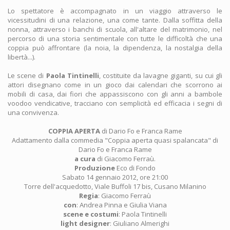
Lo spettatore è accompagnato in un viaggio attraverso le
vicessitudini di una relazione, una come tante. Dalla soffitta della
nonna, attraverso i banchi di scuola, all'altare del matrimonio, nel
percorso di una storia sentimentale con tutte le difficoltà che una
coppia può affrontare (la noia, la dipendenza, la nostalgia della
libertà...).
Le scene di
Paola Tintinelli
, costituite da lavagne giganti, su cui gli
attori disegnano come in un gioco dai calendari che scorrono ai
mobili di casa, dai fiori che appassiscono con gli anni a bambole
voodoo vendicative, tracciano con semplicità ed efficacia i segni di
una convivenza.
COPPIA APERTA
di Dario Fo e Franca Rame
Adattamento dalla commedia "Coppia aperta quasi spalancata" di
Dario Fo e Franca Rame
a cura
di Giacomo Ferraù.
Produzione
Eco di Fondo
Sabato 14 gennaio 2012, ore 21:00
Torre dell'acquedotto, Viale Buffoli 17 bis, Cusano Milanino
Regia
: Giacomo Ferraù
con
: Andrea Pinna e Giulia Viana
scene e costumi
: Paola Tintinelli
light designer
: Giuliano Almerighi