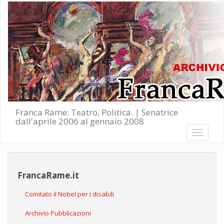
Salta al contenuto principale
Franca Rame: Teatro, Politica. | Senatrice
dall'aprile 2006 al gennaio 2008
Toggle
navigati
FrancaRame.it
Comitato il Nobel per i disabili
Archivio Pubblicazioni