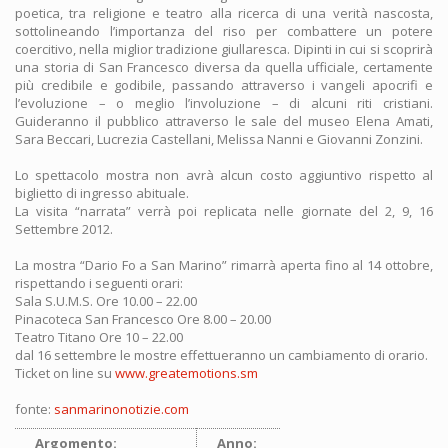
poetica, tra religione e teatro alla ricerca di una verità nascosta,
sottolineando l’importanza del riso per combattere un potere
coercitivo, nella miglior tradizione giullaresca. Dipinti in cui si scoprirà
una storia di San Francesco diversa da quella ufficiale, certamente
più credibile e godibile, passando attraverso i vangeli apocrifi e
l’evoluzione – o meglio l’involuzione – di alcuni riti cristiani.
Guideranno il pubblico attraverso le sale del museo Elena Amati,
Sara Beccari, Lucrezia Castellani, Melissa Nanni e Giovanni Zonzini.
Lo spettacolo mostra non avrà alcun costo aggiuntivo rispetto al
biglietto di ingresso abituale.
La visita “narrata” verrà poi replicata nelle giornate del 2, 9, 16
Settembre 2012.
La mostra “Dario Fo a San Marino” rimarrà aperta fino al 14 ottobre,
rispettando i seguenti orari:
Sala S.U.M.S. Ore 10.00 – 22.00
Pinacoteca San Francesco Ore 8.00 – 20.00
Teatro Titano Ore 10 – 22.00
dal 16 settembre le mostre effettueranno un cambiamento di orario.
Ticket on line su
www.greatemotions.sm
fonte:
sanmarinonotizie.com
Argomento:
Anno: