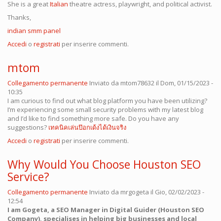
She is a great
Italian
theatre actress, playwright, and political activist.
Thanks,
indian smm panel
Accedi
o
registrati
per inserire commenti.
mtom
Collegamento permanente
Inviato da
mtom78632
il Dom, 01/15/2023 -
10:35
I am curious to find out what blog platform you have been utilizing?
I’m experiencing some small security problems with my latest blog
and I’d like to find something more safe. Do you have any
suggestions?
เทคนิคเล่นป๊อกเด้งได้เงินจริง
Accedi
o
registrati
per inserire commenti.
Why Would You Choose Houston SEO
Service?
Collegamento permanente
Inviato da
mrgogeta
il Gio, 02/02/2023 -
12:54
I am Gogeta, a SEO Manager in Digital Guider (Houston SEO
Company), specialises in helping big businesses and local