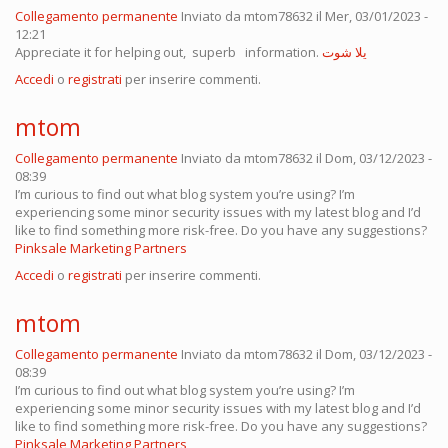
Collegamento permanente
Inviato da
mtom78632
il Mer, 03/01/2023 -
12:21
Appreciate it for helping out, superb information.
يلا شوت
Accedi
o
registrati
per inserire commenti.
mtom
Collegamento permanente
Inviato da
mtom78632
il Dom, 03/12/2023 -
08:39
I’m curious to find out what blog system you’re using? I’m
experiencing some minor security issues with my latest blog and I’d
like to find something more risk-free. Do you have any suggestions?
Pinksale Marketing Partners
Accedi
o
registrati
per inserire commenti.
mtom
Collegamento permanente
Inviato da
mtom78632
il Dom, 03/12/2023 -
08:39
I’m curious to find out what blog system you’re using? I’m
experiencing some minor security issues with my latest blog and I’d
like to find something more risk-free. Do you have any suggestions?
Pinksale Marketing Partners