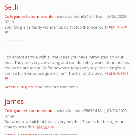
Seth
Collegamento permanente
Inviato da
Seth65475
il Dom, 03/26/2023 -
07:10
Your blog is certainly wonderful, don’t stop the nice work!
메이저사이
트
=
=========
I do accept as true with all the ideas you have introduced on your
post. They are very convincing and can definitely work. Nonetheless,
the posts are too quick for newbies. May just you please lengthen
them a bit from subsequent time? Thanks for the post.
사설토토사이
트
Accedi
o
registrati
per inserire commenti.
james
Collegamento permanente
Inviato da
mtom78632
il Mer, 03/29/2023 -
07:09
But wanna admit that this is very helpful , Thanks for taking your
time to write this.
일산토닥이