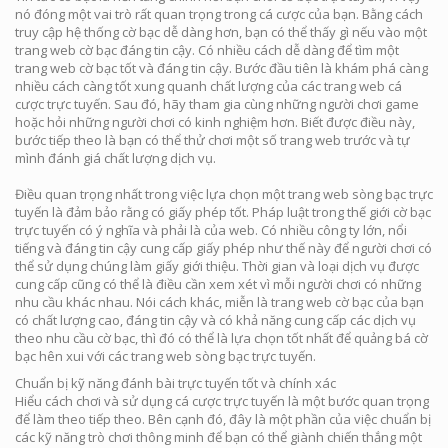
nó đóng một vai trò rất quan trọng trong cá cược của bạn. Bằng cách
truy cập hệ thống cờ bạc dễ dàng hơn, bạn có thể thấy gì nếu vào một
trang web cờ bạc đáng tin cậy. Có nhiều cách dễ dàng để tìm một
trang web cờ bạc tốt và đáng tin cậy. Bước đầu tiên là khám phá càng
nhiều cách càng tốt xung quanh chất lượng của các trang web cá
cược trực tuyến. Sau đó, hãy tham gia cùng những người chơi game
hoặc hỏi những người chơi có kinh nghiệm hơn. Biết được điều này,
bước tiếp theo là bạn có thể thử chơi một số trang web trước và tự
mình đánh giá chất lượng dịch vụ.
Điều quan trọng nhất trong việc lựa chọn một trang web sòng bạc trực
tuyến là đảm bảo rằng có giấy phép tốt. Pháp luật trong thế giới cờ bạc
trực tuyến có ý nghĩa và phải là của web. Có nhiều công ty lớn, nổi
tiếng và đáng tin cậy cung cấp giấy phép như thế này để người chơi có
thể sử dụng chúng làm giấy giới thiệu. Thời gian và loại dịch vụ được
cung cấp cũng có thể là điều cần xem xét vì mỗi người chơi có những
nhu cầu khác nhau. Nói cách khác, miễn là trang web cờ bạc của bạn
có chất lượng cao, đáng tin cậy và có khả năng cung cấp các dịch vụ
theo nhu cầu cờ bạc, thì đó có thể là lựa chọn tốt nhất để quảng bá cờ
bạc hên xui với các trang web sòng bạc trực tuyến.
Chuẩn bị kỹ năng đánh bài trực tuyến tốt và chính xác
Hiểu cách chơi và sử dụng cá cược trực tuyến là một bước quan trọng
để làm theo tiếp theo. Bên cạnh đó, đây là một phần của việc chuẩn bị
các kỹ năng trò chơi thông minh để bạn có thể giành chiến thắng một