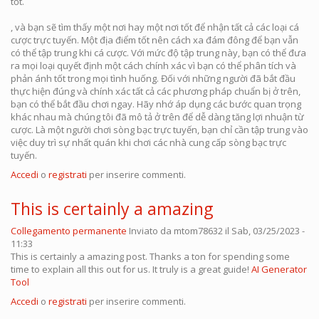
tốt.
, và bạn sẽ tìm thấy một nơi hay một nơi tốt để nhận tất cả các loại cá
cược trực tuyến. Một địa điểm tốt nên cách xa đám đông để bạn vẫn
có thể tập trung khi cá cược. Với mức độ tập trung này, bạn có thể đưa
ra mọi loại quyết định một cách chính xác vì bạn có thể phân tích và
phản ánh tốt trong mọi tình huống. Đối với những người đã bắt đầu
thực hiện đúng và chính xác tất cả các phương pháp chuẩn bị ở trên,
bạn có thể bắt đầu chơi ngay. Hãy nhớ áp dụng các bước quan trọng
khác nhau mà chúng tôi đã mô tả ở trên để dễ dàng tăng lợi nhuận từ
cược. Là một người chơi sòng bạc trực tuyến, bạn chỉ cần tập trung vào
việc duy trì sự nhất quán khi chơi các nhà cung cấp sòng bạc trực
tuyến.
Accedi
o
registrati
per inserire commenti.
This is certainly a amazing
Collegamento permanente
Inviato da
mtom78632
il Sab, 03/25/2023 -
11:33
This is certainly a amazing post. Thanks a ton for spending some
time to explain all this out for us. It truly is a great guide!
AI Generator
Tool
Accedi
o
registrati
per inserire commenti.