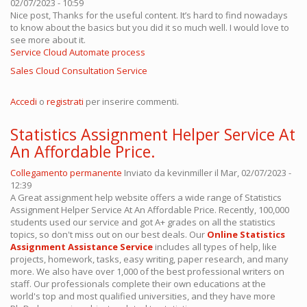
02/07/2023 - 10:59
Nice post, Thanks for the useful content. It’s hard to find nowadays
to know about the basics but you did it so much well. I would love to
see more about it.
Service Cloud Automate process
Sales Cloud Consultation Service
Accedi
o
registrati
per inserire commenti.
Statistics Assignment Helper Service At
An Affordable Price.
Collegamento permanente
Inviato da
kevinmiller
il Mar, 02/07/2023 -
12:39
A Great assignment help website offers a wide range of Statistics
Assignment Helper Service At An Affordable Price. Recently, 100,000
students used our service and got A+ grades on all the statistics
topics, so don't miss out on our best deals. Our
Online Statistics
Assignment Assistance Service
includes all types of help, like
projects, homework, tasks, easy writing, paper research, and many
more. We also have over 1,000 of the best professional writers on
staff. Our professionals complete their own educations at the
world's top and most qualified universities, and they have more