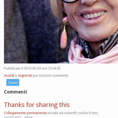
Pubblicato il 2013-05-29 ore 12:04:35
Accedi
o
registrati
per inserire commenti.
Tweet
Commenti
Thanks for sharing this
Collegamento permanente
Inviato da
robertfc rocker
il Ven,
12/23/2022 - 10:54