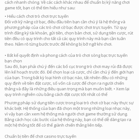
cách nhanh chóng. Về các cách khác nhau để chuẩn bị kỹ năng chơi
game tốt, bạn có thể tìm hiểu như sau:
• Hiểu cách chơi trò chơi trực tuyến
Đối với kỹ năng cờ bạc, điều đầu tiên bạn cần chú ý là hệ thống và
phương pháp của các trò chơi cờ bạc được chơi trực tuyến. Từ quy
trình đăng ký tài khoản, gửi tiền, chọn bàn chơi, sử dụng tiền cược, rút ​​
tiền đều có quy trình cho tất cả các quy trình này mà bạn cần tuân
theo. Nắm rõ từng bước trước để không bị bỡ ngỡ khi chơi.
• Bất kể quyết định và phong cách của trò chơi sòng bạc trực tuyến
bạn chọn
Sau đó, bạn phải chú ý đến các bố cục trong trò chơi may rủi đã được
lên kế hoạch trước đó. Để chọn loại cá cược, chỉ cần chú ý đến giới hạn
của bạn. Trong bất kỳ loại hình cờ bạc nào, tất nhiên đều có những
quy định về tiền đặt cược, số vốn cá cược để chọn ra người chiến
thắng và đây là những điều quan trọng mà bạn muốn biết. • Xem lại
quy trình nghiên cứu bằng cách đặt cược tốt nhất có thể
Phương pháp sử dụng tiền cược trong loại trò chơi cờ bạc này thực sự
khác biệt. Hệ thống của bạn đã chọn một trong những loại nhạc này,
vì vậy bạn cần xem hệ thống mà người chơi game thường sử dụng.
Bằng cách học các bước của hệ thống này, bạn có thể dễ dàng tạo ra
một hệ thống tốt để có thể giành chiến thắng liên tiếp.
Chuẩn bị tiền để chơi casino trực tuyến