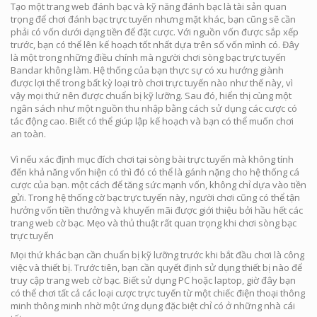
Tạo một trang web đánh bạc và kỹ năng đánh bạc là tài sản quan
trọng để chơi đánh bạc trực tuyến nhưng mặt khác, bạn cũng sẽ cần
phải có vốn dưới dạng tiền để đặt cược. Với nguồn vốn được sắp xếp
trước, bạn có thể lên kế hoạch tốt nhất dựa trên số vốn mình có. Đây
là một trong những điều chính mà người chơi sòng bạc trực tuyến
Bandar không làm. Hệ thống của bạn thực sự có xu hướng giành
được lợi thế trong bất kỳ loại trò chơi trực tuyến nào như thế này, vì
vậy mọi thứ nên được chuẩn bị kỹ lưỡng. Sau đó, hiển thị cùng một
ngân sách như một nguồn thu nhập bằng cách sử dụng các cược có
tác động cao. Biết có thể giúp lập kế hoạch và bạn có thể muốn chơi
an toàn.
Vì nếu xác định mục đích chơi tại sòng bài trực tuyến mà không tính
đến khả năng vốn hiện có thì đó có thể là gánh nặng cho hệ thống cá
cược của bạn. một cách để tăng sức mạnh vốn, không chỉ dựa vào tiền
gửi. Trong hệ thống cờ bạc trực tuyến này, người chơi cũng có thể tận
hưởng vốn tiền thưởng và khuyến mãi được giới thiệu bởi hầu hết các
trang web cờ bạc. Mẹo và thủ thuật rất quan trọng khi chơi sòng bạc
trực tuyến
Mọi thứ khác bạn cần chuẩn bị kỹ lưỡng trước khi bắt đầu chơi là công
việc và thiết bị. Trước tiên, bạn cần quyết định sử dụng thiết bị nào để
truy cập trang web cờ bạc. Biết sử dụng PC hoặc laptop, giờ đây bạn
có thể chơi tất cả các loại cược trực tuyến từ một chiếc điện thoại thông
minh thông minh nhờ một ứng dụng đặc biệt chỉ có ở những nhà cái