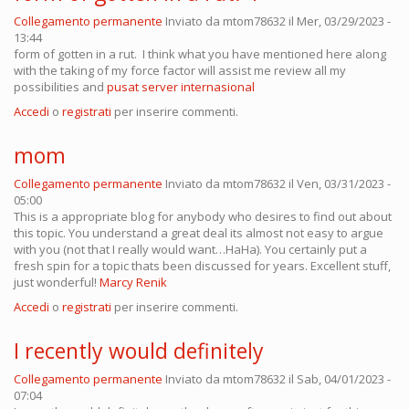
Collegamento permanente
Inviato da
mtom78632
il Mer, 03/29/2023 -
13:44
form of gotten in a rut. I think what you have mentioned here along
with the taking of my force factor will assist me review all my
possibilities and
pusat server internasional
Accedi
o
registrati
per inserire commenti.
mom
Collegamento permanente
Inviato da
mtom78632
il Ven, 03/31/2023 -
05:00
This is a appropriate blog for anybody who desires to find out about
this topic. You understand a great deal its almost not easy to argue
with you (not that I really would want…HaHa). You certainly put a
fresh spin for a topic thats been discussed for years. Excellent stuff,
just wonderful!
Marcy Renik
Accedi
o
registrati
per inserire commenti.
I recently would definitely
Collegamento permanente
Inviato da
mtom78632
il Sab, 04/01/2023 -
07:04