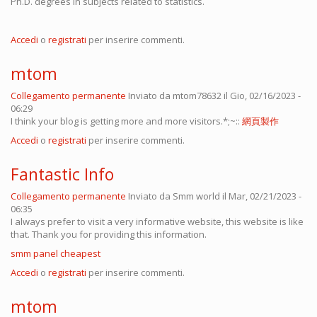
Ph.D. degrees in subjects related to statistics.
Accedi
o
registrati
per inserire commenti.
mtom
Collegamento permanente
Inviato da
mtom78632
il Gio, 02/16/2023 -
06:29
I think your blog is getting more and more visitors.*;~::
網頁製作
Accedi
o
registrati
per inserire commenti.
Fantastic Info
Collegamento permanente
Inviato da
Smm world
il Mar, 02/21/2023 -
06:35
I always prefer to visit a very informative website, this website is like
that. Thank you for providing this information.
smm panel cheapest
Accedi
o
registrati
per inserire commenti.
mtom