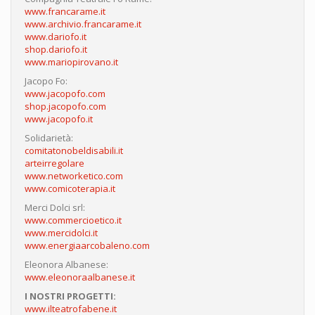
www.francarame.it
www.archivio.francarame.it
www.dariofo.it
shop.dariofo.it
www.mariopirovano.it
Jacopo Fo:
www.jacopofo.com
shop.jacopofo.com
www.jacopofo.it
Solidarietà:
comitatonobeldisabili.it
arteirregolare
www.networketico.com
www.comicoterapia.it
Merci Dolci srl:
www.commercioetico.it
www.mercidolci.it
www.energiaarcobaleno.com
Eleonora Albanese:
www.eleonoraalbanese.it
I NOSTRI PROGETTI:
www.ilteatrofabene.it