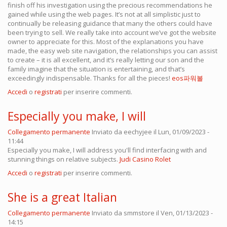
finish off his investigation using the precious recommendations he
gained while using the web pages. It’s not at all simplistic just to
continually be releasing guidance that many the others could have
been trying to sell. We really take into account we’ve got the website
owner to appreciate for this. Most of the explanations you have
made, the easy web site navigation, the relationships you can assist
to create – it is all excellent, and it’s really letting our son and the
family imagine that the situation is entertaining, and that’s
exceedingly indispensable. Thanks for all the pieces!
eos파워볼
Accedi
o
registrati
per inserire commenti.
Especially you make, I will
Collegamento permanente
Inviato da
eechyjee
il Lun, 01/09/2023 -
11:44
Especially you make, I will address you'll find interfacing with and
stunning things on relative subjects.
Judi Casino Rolet
Accedi
o
registrati
per inserire commenti.
She is a great Italian
Collegamento permanente
Inviato da
smmstore
il Ven, 01/13/2023 -
14:15