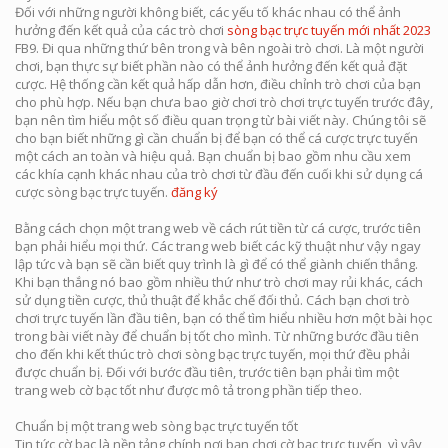
Đối với những người không biết, các yếu tố khác nhau có thể ảnh
hưởng đến kết quả của các trò chơi
sòng bạc trực tuyến mới nhất 2023
FB9. Đi qua những thứ bên trong và bên ngoài trò chơi. Là một người
chơi, bạn thực sự biết phần nào có thể ảnh hưởng đến kết quả đặt
cược. Hệ thống cần kết quả hấp dẫn hơn, điều chỉnh trò chơi của bạn
cho phù hợp. Nếu bạn chưa bao giờ chơi trò chơi trực tuyến trước đây,
bạn nên tìm hiểu một số điều quan trọng từ bài viết này. Chúng tôi sẽ
cho bạn biết những gì cần chuẩn bị để bạn có thể cá cược trực tuyến
một cách an toàn và hiệu quả. Bạn chuẩn bị bao gồm nhu cầu xem
các khía cạnh khác nhau của trò chơi từ đầu đến cuối khi sử dụng cá
cược sòng bạc trực tuyến.
đăng ký
Bằng cách chọn một trang web về cách rút tiền từ cá cược, trước tiên
bạn phải hiểu mọi thứ. Các trang web biết các kỹ thuật như vậy ngay
lập tức và bạn sẽ cần biết quy trình là gì để có thể giành chiến thắng.
Khi bạn thắng nó bao gồm nhiều thứ như trò chơi may rủi khác, cách
sử dụng tiền cược, thủ thuật để khắc chế đối thủ. Cách bạn chơi trò
chơi trực tuyến lần đầu tiên, bạn có thể tìm hiểu nhiều hơn một bài học
trong bài viết này để chuẩn bị tốt cho mình. Từ những bước đầu tiên
cho đến khi kết thúc trò chơi sòng bạc trực tuyến, mọi thứ đều phải
được chuẩn bị. Đối với bước đầu tiên, trước tiên bạn phải tìm một
trang web cờ bạc tốt như được mô tả trong phần tiếp theo.
Chuẩn bị một trang web sòng bạc trực tuyến tốt
Tin tức cờ bạc là nền tảng chính nơi bạn chơi cờ bạc trực tuyến, vì vậy