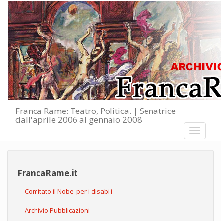
Salta al contenuto principale
Franca Rame: Teatro, Politica. | Senatrice
dall'aprile 2006 al gennaio 2008
Toggle
navigati
FrancaRame.it
Comitato il Nobel per i disabili
Archivio Pubblicazioni