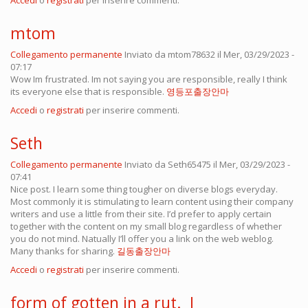
Accedi
o
registrati
per inserire commenti.
mtom
Collegamento permanente
Inviato da
mtom78632
il Mer, 03/29/2023 -
07:17
Wow Im frustrated. Im not saying you are responsible, really I think
its everyone else that is responsible.
영등포출장안마
Accedi
o
registrati
per inserire commenti.
Seth
Collegamento permanente
Inviato da
Seth65475
il Mer, 03/29/2023 -
07:41
Nice post. I learn some thing tougher on diverse blogs everyday.
Most commonly it is stimulating to learn content using their company
writers and use a little from their site. I’d prefer to apply certain
together with the content on my small blog regardless of whether
you do not mind. Natually I’ll offer you a link on the web weblog.
Many thanks for sharing.
길동출장안마
Accedi
o
registrati
per inserire commenti.
form of gotten in a rut. I