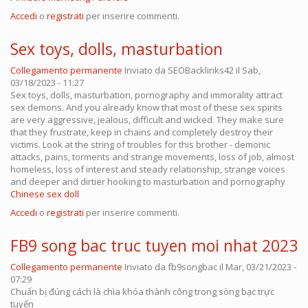
Accedi
o
registrati
per inserire commenti.
Sex toys, dolls, masturbation
Collegamento permanente
Inviato da
SEOBacklinks42
il Sab,
03/18/2023 - 11:27
Sex toys, dolls, masturbation, pornography and immorality attract
sex demons. And you already know that most of these sex spirits
are very aggressive, jealous, difficult and wicked. They make sure
that they frustrate, keep in chains and completely destroy their
victims. Look at the string of troubles for this brother - demonic
attacks, pains, torments and strange movements, loss of job, almost
homeless, loss of interest and steady relationship, strange voices
and deeper and dirtier hooking to masturbation and pornography
Chinese sex doll
Accedi
o
registrati
per inserire commenti.
FB9 song bac truc tuyen moi nhat 2023
Collegamento permanente
Inviato da
fb9songbac
il Mar, 03/21/2023 -
07:29
Chuẩn bị đúng cách là chìa khóa thành công trong sòng bạc trực
tuyến