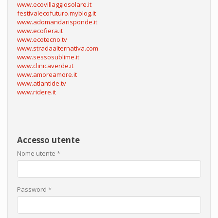
www.ecovillaggiosolare.it
festivalecofuturo.myblog.it
www.adomandarisponde.it
www.ecofiera.it
www.ecotecno.tv
www.stradaalternativa.com
www.sessosublime.it
www.clinicaverde.it
www.amoreamore.it
www.atlantide.tv
www.ridere.it
Accesso utente
Nome utente
*
Password
*