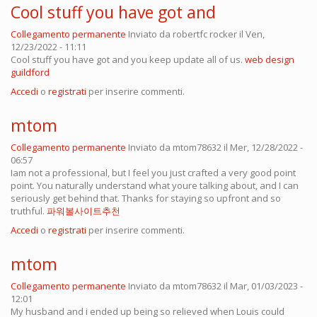
Cool stuff you have got and
Collegamento permanente
Inviato da
robertfc rocker
il Ven,
12/23/2022 - 11:11
Cool stuff you have got and you keep update all of us.
web design
guildford
Accedi
o
registrati
per inserire commenti.
mtom
Collegamento permanente
Inviato da
mtom78632
il Mer, 12/28/2022 -
06:57
Iam not a professional, but I feel you just crafted a very good point
point. You naturally understand what youre talking about, and I can
seriously get behind that. Thanks for staying so upfront and so
truthful.
파워볼사이트추천
Accedi
o
registrati
per inserire commenti.
mtom
Collegamento permanente
Inviato da
mtom78632
il Mar, 01/03/2023 -
12:01
My husband and i ended up being so relieved when Louis could