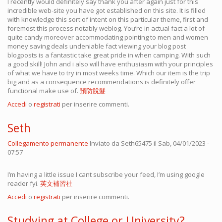
I recently would definitely say thank you after again just for this
incredible web-site you have got established on this site. It is filled
with knowledge this sort of intent on this particular theme, first and
foremost this process notably weblog. You’re in actual fact a lot of
quite candy moreover accommodating pointing to men and women
money saving deals undeniable fact viewing your blog post
blogposts is a fantastic take great pride in when camping. With such
a good skill! John and i also will have enthusiasm with your principles
of what we have to try in most weeks time. Which our item is the trip
big and as a consequence recommendations is definitely offer
functional make use of.
預防脫髮
Accedi
o
registrati
per inserire commenti.
Seth
Collegamento permanente
Inviato da
Seth65475
il Sab, 04/01/2023 -
07:57
I’m having a little issue I cant subscribe your feed, I’m using google
reader fyi.
英文補習社
Accedi
o
registrati
per inserire commenti.
Studying at College or University?