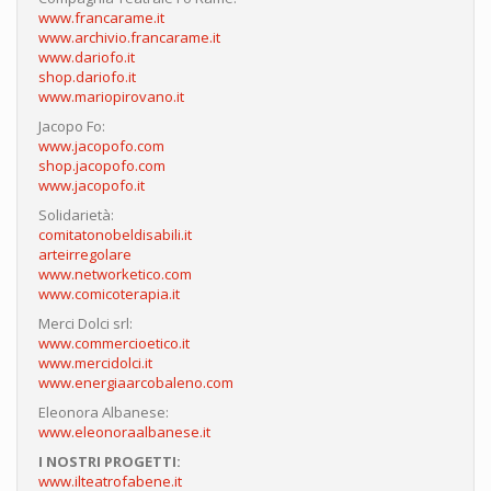
www.francarame.it
www.archivio.francarame.it
www.dariofo.it
shop.dariofo.it
www.mariopirovano.it
Jacopo Fo:
www.jacopofo.com
shop.jacopofo.com
www.jacopofo.it
Solidarietà:
comitatonobeldisabili.it
arteirregolare
www.networketico.com
www.comicoterapia.it
Merci Dolci srl:
www.commercioetico.it
www.mercidolci.it
www.energiaarcobaleno.com
Eleonora Albanese:
www.eleonoraalbanese.it
I NOSTRI PROGETTI:
www.ilteatrofabene.it