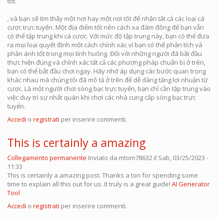
tốt.
, và bạn sẽ tìm thấy một nơi hay một nơi tốt để nhận tất cả các loại cá
cược trực tuyến. Một địa điểm tốt nên cách xa đám đông để bạn vẫn
có thể tập trung khi cá cược. Với mức độ tập trung này, bạn có thể đưa
ra mọi loại quyết định một cách chính xác vì bạn có thể phân tích và
phản ánh tốt trong mọi tình huống. Đối với những người đã bắt đầu
thực hiện đúng và chính xác tất cả các phương pháp chuẩn bị ở trên,
bạn có thể bắt đầu chơi ngay. Hãy nhớ áp dụng các bước quan trọng
khác nhau mà chúng tôi đã mô tả ở trên để dễ dàng tăng lợi nhuận từ
cược. Là một người chơi sòng bạc trực tuyến, bạn chỉ cần tập trung vào
việc duy trì sự nhất quán khi chơi các nhà cung cấp sòng bạc trực
tuyến.
Accedi
o
registrati
per inserire commenti.
This is certainly a amazing
Collegamento permanente
Inviato da
mtom78632
il Sab, 03/25/2023 -
11:33
This is certainly a amazing post. Thanks a ton for spending some
time to explain all this out for us. It truly is a great guide!
AI Generator
Tool
Accedi
o
registrati
per inserire commenti.