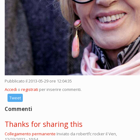
Pubblicato il 2013-05-29 ore 12:04:35
Accedi
o
registrati
per inserire commenti.
Tweet
Commenti
Thanks for sharing this
Collegamento permanente
Inviato da
robertfc rocker
il Ven,
12/23/2022 - 10:54