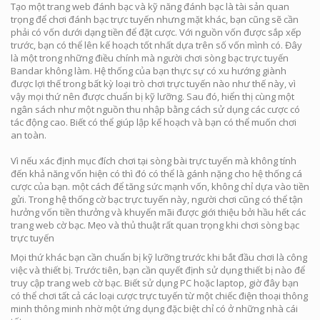
Tạo một trang web đánh bạc và kỹ năng đánh bạc là tài sản quan
trọng để chơi đánh bạc trực tuyến nhưng mặt khác, bạn cũng sẽ cần
phải có vốn dưới dạng tiền để đặt cược. Với nguồn vốn được sắp xếp
trước, bạn có thể lên kế hoạch tốt nhất dựa trên số vốn mình có. Đây
là một trong những điều chính mà người chơi sòng bạc trực tuyến
Bandar không làm. Hệ thống của bạn thực sự có xu hướng giành
được lợi thế trong bất kỳ loại trò chơi trực tuyến nào như thế này, vì
vậy mọi thứ nên được chuẩn bị kỹ lưỡng. Sau đó, hiển thị cùng một
ngân sách như một nguồn thu nhập bằng cách sử dụng các cược có
tác động cao. Biết có thể giúp lập kế hoạch và bạn có thể muốn chơi
an toàn.
Vì nếu xác định mục đích chơi tại sòng bài trực tuyến mà không tính
đến khả năng vốn hiện có thì đó có thể là gánh nặng cho hệ thống cá
cược của bạn. một cách để tăng sức mạnh vốn, không chỉ dựa vào tiền
gửi. Trong hệ thống cờ bạc trực tuyến này, người chơi cũng có thể tận
hưởng vốn tiền thưởng và khuyến mãi được giới thiệu bởi hầu hết các
trang web cờ bạc. Mẹo và thủ thuật rất quan trọng khi chơi sòng bạc
trực tuyến
Mọi thứ khác bạn cần chuẩn bị kỹ lưỡng trước khi bắt đầu chơi là công
việc và thiết bị. Trước tiên, bạn cần quyết định sử dụng thiết bị nào để
truy cập trang web cờ bạc. Biết sử dụng PC hoặc laptop, giờ đây bạn
có thể chơi tất cả các loại cược trực tuyến từ một chiếc điện thoại thông
minh thông minh nhờ một ứng dụng đặc biệt chỉ có ở những nhà cái