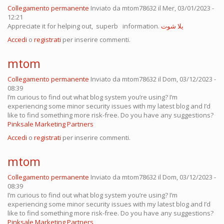
Collegamento permanente
Inviato da
mtom78632
il Mer, 03/01/2023 -
12:21
Appreciate it for helping out, superb information.
يلا شوت
Accedi
o
registrati
per inserire commenti.
mtom
Collegamento permanente
Inviato da
mtom78632
il Dom, 03/12/2023 -
08:39
I’m curious to find out what blog system you’re using? I’m
experiencing some minor security issues with my latest blog and I’d
like to find something more risk-free. Do you have any suggestions?
Pinksale Marketing Partners
Accedi
o
registrati
per inserire commenti.
mtom
Collegamento permanente
Inviato da
mtom78632
il Dom, 03/12/2023 -
08:39
I’m curious to find out what blog system you’re using? I’m
experiencing some minor security issues with my latest blog and I’d
like to find something more risk-free. Do you have any suggestions?
Pinksale Marketing Partners