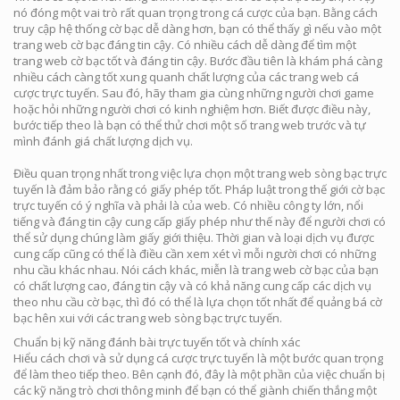
nó đóng một vai trò rất quan trọng trong cá cược của bạn. Bằng cách
truy cập hệ thống cờ bạc dễ dàng hơn, bạn có thể thấy gì nếu vào một
trang web cờ bạc đáng tin cậy. Có nhiều cách dễ dàng để tìm một
trang web cờ bạc tốt và đáng tin cậy. Bước đầu tiên là khám phá càng
nhiều cách càng tốt xung quanh chất lượng của các trang web cá
cược trực tuyến. Sau đó, hãy tham gia cùng những người chơi game
hoặc hỏi những người chơi có kinh nghiệm hơn. Biết được điều này,
bước tiếp theo là bạn có thể thử chơi một số trang web trước và tự
mình đánh giá chất lượng dịch vụ.
Điều quan trọng nhất trong việc lựa chọn một trang web sòng bạc trực
tuyến là đảm bảo rằng có giấy phép tốt. Pháp luật trong thế giới cờ bạc
trực tuyến có ý nghĩa và phải là của web. Có nhiều công ty lớn, nổi
tiếng và đáng tin cậy cung cấp giấy phép như thế này để người chơi có
thể sử dụng chúng làm giấy giới thiệu. Thời gian và loại dịch vụ được
cung cấp cũng có thể là điều cần xem xét vì mỗi người chơi có những
nhu cầu khác nhau. Nói cách khác, miễn là trang web cờ bạc của bạn
có chất lượng cao, đáng tin cậy và có khả năng cung cấp các dịch vụ
theo nhu cầu cờ bạc, thì đó có thể là lựa chọn tốt nhất để quảng bá cờ
bạc hên xui với các trang web sòng bạc trực tuyến.
Chuẩn bị kỹ năng đánh bài trực tuyến tốt và chính xác
Hiểu cách chơi và sử dụng cá cược trực tuyến là một bước quan trọng
để làm theo tiếp theo. Bên cạnh đó, đây là một phần của việc chuẩn bị
các kỹ năng trò chơi thông minh để bạn có thể giành chiến thắng một