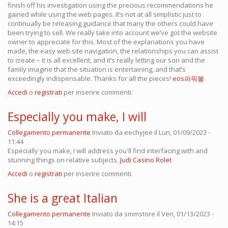
finish off his investigation using the precious recommendations he
gained while using the web pages. It’s not at all simplistic just to
continually be releasing guidance that many the others could have
been trying to sell. We really take into account we’ve got the website
owner to appreciate for this. Most of the explanations you have
made, the easy web site navigation, the relationships you can assist
to create – it is all excellent, and it’s really letting our son and the
family imagine that the situation is entertaining, and that’s
exceedingly indispensable. Thanks for all the pieces!
eos파워볼
Accedi
o
registrati
per inserire commenti.
Especially you make, I will
Collegamento permanente
Inviato da
eechyjee
il Lun, 01/09/2023 -
11:44
Especially you make, I will address you'll find interfacing with and
stunning things on relative subjects.
Judi Casino Rolet
Accedi
o
registrati
per inserire commenti.
She is a great Italian
Collegamento permanente
Inviato da
smmstore
il Ven, 01/13/2023 -
14:15