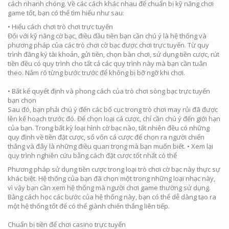
cách nhanh chóng. Về các cách khác nhau để chuẩn bị kỹ năng chơi
game tốt, bạn có thể tìm hiểu như sau:
• Hiểu cách chơi trò chơi trực tuyến
Đối với kỹ năng cờ bạc, điều đầu tiên bạn cần chú ý là hệ thống và
phương pháp của các trò chơi cờ bạc được chơi trực tuyến. Từ quy
trình đăng ký tài khoản, gửi tiền, chọn bàn chơi, sử dụng tiền cược, rút ​​
tiền đều có quy trình cho tất cả các quy trình này mà bạn cần tuân
theo. Nắm rõ từng bước trước để không bị bỡ ngỡ khi chơi.
• Bất kể quyết định và phong cách của trò chơi sòng bạc trực tuyến
bạn chọn
Sau đó, bạn phải chú ý đến các bố cục trong trò chơi may rủi đã được
lên kế hoạch trước đó. Để chọn loại cá cược, chỉ cần chú ý đến giới hạn
của bạn. Trong bất kỳ loại hình cờ bạc nào, tất nhiên đều có những
quy định về tiền đặt cược, số vốn cá cược để chọn ra người chiến
thắng và đây là những điều quan trọng mà bạn muốn biết. • Xem lại
quy trình nghiên cứu bằng cách đặt cược tốt nhất có thể
Phương pháp sử dụng tiền cược trong loại trò chơi cờ bạc này thực sự
khác biệt. Hệ thống của bạn đã chọn một trong những loại nhạc này,
vì vậy bạn cần xem hệ thống mà người chơi game thường sử dụng.
Bằng cách học các bước của hệ thống này, bạn có thể dễ dàng tạo ra
một hệ thống tốt để có thể giành chiến thắng liên tiếp.
Chuẩn bị tiền để chơi casino trực tuyến