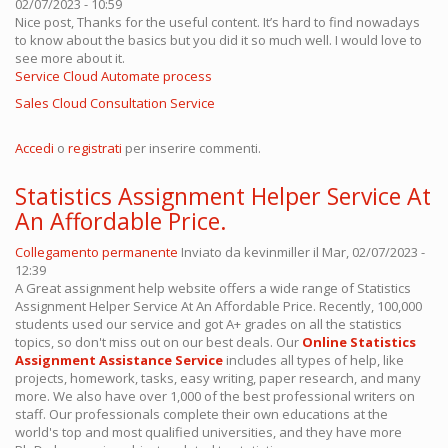
02/07/2023 - 10:59
Nice post, Thanks for the useful content. It’s hard to find nowadays
to know about the basics but you did it so much well. I would love to
see more about it.
Service Cloud Automate process
Sales Cloud Consultation Service
Accedi
o
registrati
per inserire commenti.
Statistics Assignment Helper Service At
An Affordable Price.
Collegamento permanente
Inviato da
kevinmiller
il Mar, 02/07/2023 -
12:39
A Great assignment help website offers a wide range of Statistics
Assignment Helper Service At An Affordable Price. Recently, 100,000
students used our service and got A+ grades on all the statistics
topics, so don't miss out on our best deals. Our
Online Statistics
Assignment Assistance Service
includes all types of help, like
projects, homework, tasks, easy writing, paper research, and many
more. We also have over 1,000 of the best professional writers on
staff. Our professionals complete their own educations at the
world's top and most qualified universities, and they have more