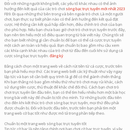
Đối với những người không biết, các yếu tố khác nhau có thể ảnh
hưởng đến kết quả của các trò chơi
sòng bạc trực tuyến mới nhất 2023
FB9. Đi qua những thứ bên trong và bên ngoài trò chơi. Là một người
chơi, bạn thực sự biết phần nào có thể ảnh hưởng đến kết quả đặt
cược. Hệ thống cần kết quả hấp dẫn hơn, điều chỉnh trò chơi của bạn
cho phù hợp. Nếu bạn chưa bao giờ chơi trò chơi trực tuyến trước đây,
bạn nên tìm hiểu một số điều quan trọng từ bài viết này. Chúng tôi sẽ
cho bạn biết những gì cần chuẩn bị để bạn có thể cá cược trực tuyến
một cách an toàn và hiệu quả. Bạn chuẩn bị bao gồm nhu cầu xem
các khía cạnh khác nhau của trò chơi từ đầu đến cuối khi sử dụng cá
cược sòng bạc trực tuyến.
đăng ký
Bằng cách chọn một trang web về cách rút tiền từ cá cược, trước tiên
bạn phải hiểu mọi thứ. Các trang web biết các kỹ thuật như vậy ngay
lập tức và bạn sẽ cần biết quy trình là gì để có thể giành chiến thắng.
Khi bạn thắng nó bao gồm nhiều thứ như trò chơi may rủi khác, cách
sử dụng tiền cược, thủ thuật để khắc chế đối thủ. Cách bạn chơi trò
chơi trực tuyến lần đầu tiên, bạn có thể tìm hiểu nhiều hơn một bài học
trong bài viết này để chuẩn bị tốt cho mình. Từ những bước đầu tiên
cho đến khi kết thúc trò chơi sòng bạc trực tuyến, mọi thứ đều phải
được chuẩn bị. Đối với bước đầu tiên, trước tiên bạn phải tìm một
trang web cờ bạc tốt như được mô tả trong phần tiếp theo.
Chuẩn bị một trang web sòng bạc trực tuyến tốt
Tin tức cờ bạc là nền tảng chính nơi bạn chơi cờ bạc trực tuyến, vì vậy