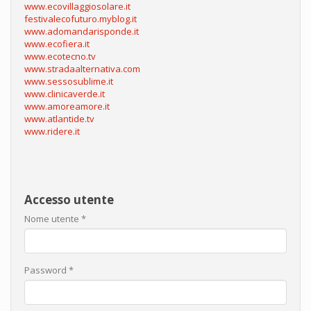
www.ecovillaggiosolare.it
festivalecofuturo.myblog.it
www.adomandarisponde.it
www.ecofiera.it
www.ecotecno.tv
www.stradaalternativa.com
www.sessosublime.it
www.clinicaverde.it
www.amoreamore.it
www.atlantide.tv
www.ridere.it
Accesso utente
Nome utente
*
Password
*