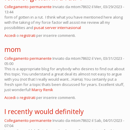
Collegamento permanente
Inviato da
mtom78632
il Mer, 03/29/2023 -
13:44
form of gotten in a rut. I think what you have mentioned here along
with the taking of my force factor will assist me review all my
possibilities and
pusat server internasional
Accedi
o
registrati
per inserire commenti.
mom
Collegamento permanente
Inviato da
mtom78632
il Ven, 03/31/2023 -
05:00
This is a appropriate blog for anybody who desires to find out about
this topic. You understand a great deal its almost not easy to argue
with you (not that I really would want…HaHa). You certainly put a
fresh spin for a topic thats been discussed for years. Excellent stuff,
just wonderful!
Marcy Renik
Accedi
o
registrati
per inserire commenti.
I recently would definitely
Collegamento permanente
Inviato da
mtom78632
il Sab, 04/01/2023 -
07:04