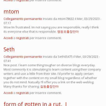
Accedi
o
registrati
per inserire commenti.
mtom
Collegamento permanente
Inviato da
mtom78632
il Mer, 03/29/2023 -
07:17
Wow Im frustrated. Im not saying you are responsible, really I think
its everyone else that is responsible.
영등포출장안마
Accedi
o
registrati
per inserire commenti.
Seth
Collegamento permanente
Inviato da
Seth65475
il Mer, 03/29/2023 -
07:41
Nice post. I learn some thing tougher on diverse blogs everyday.
Most commonly it is stimulating to learn content using their company
writers and use a little from their site. I’d prefer to apply certain
together with the content on my small blog regardless of whether
you do not mind. Natually I’ll offer you a link on the web weblog.
Many thanks for sharing.
길동출장안마
Accedi
o
registrati
per inserire commenti.
form of gotten in a rut. I