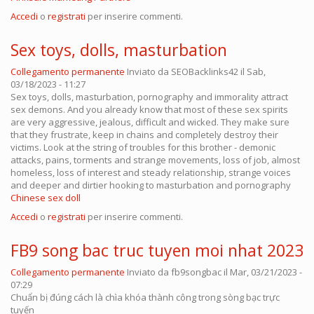
Accedi
o
registrati
per inserire commenti.
Sex toys, dolls, masturbation
Collegamento permanente
Inviato da
SEOBacklinks42
il Sab,
03/18/2023 - 11:27
Sex toys, dolls, masturbation, pornography and immorality attract
sex demons. And you already know that most of these sex spirits
are very aggressive, jealous, difficult and wicked. They make sure
that they frustrate, keep in chains and completely destroy their
victims. Look at the string of troubles for this brother - demonic
attacks, pains, torments and strange movements, loss of job, almost
homeless, loss of interest and steady relationship, strange voices
and deeper and dirtier hooking to masturbation and pornography
Chinese sex doll
Accedi
o
registrati
per inserire commenti.
FB9 song bac truc tuyen moi nhat 2023
Collegamento permanente
Inviato da
fb9songbac
il Mar, 03/21/2023 -
07:29
Chuẩn bị đúng cách là chìa khóa thành công trong sòng bạc trực
tuyến