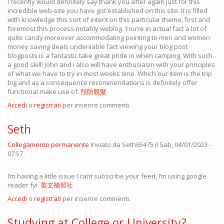
I recently would definitely say thank you after again just for this
incredible web-site you have got established on this site. It is filled
with knowledge this sort of intent on this particular theme, first and
foremost this process notably weblog. You’re in actual fact a lot of
quite candy moreover accommodating pointing to men and women
money saving deals undeniable fact viewing your blog post
blogposts is a fantastic take great pride in when camping. With such
a good skill! John and i also will have enthusiasm with your principles
of what we have to try in most weeks time. Which our item is the trip
big and as a consequence recommendations is definitely offer
functional make use of.
預防脫髮
Accedi
o
registrati
per inserire commenti.
Seth
Collegamento permanente
Inviato da
Seth65475
il Sab, 04/01/2023 -
07:57
I’m having a little issue I cant subscribe your feed, I’m using google
reader fyi.
英文補習社
Accedi
o
registrati
per inserire commenti.
Studying at College or University?