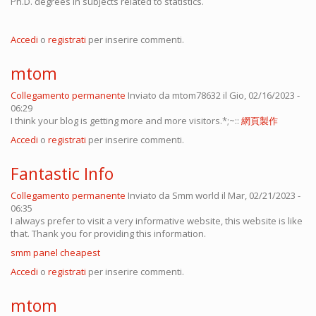
Ph.D. degrees in subjects related to statistics.
Accedi
o
registrati
per inserire commenti.
mtom
Collegamento permanente
Inviato da
mtom78632
il Gio, 02/16/2023 -
06:29
I think your blog is getting more and more visitors.*;~::
網頁製作
Accedi
o
registrati
per inserire commenti.
Fantastic Info
Collegamento permanente
Inviato da
Smm world
il Mar, 02/21/2023 -
06:35
I always prefer to visit a very informative website, this website is like
that. Thank you for providing this information.
smm panel cheapest
Accedi
o
registrati
per inserire commenti.
mtom