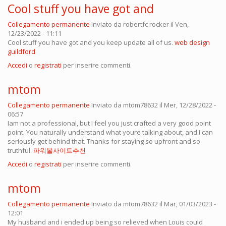
Cool stuff you have got and
Collegamento permanente
Inviato da
robertfc rocker
il Ven,
12/23/2022 - 11:11
Cool stuff you have got and you keep update all of us.
web design
guildford
Accedi
o
registrati
per inserire commenti.
mtom
Collegamento permanente
Inviato da
mtom78632
il Mer, 12/28/2022 -
06:57
Iam not a professional, but I feel you just crafted a very good point
point. You naturally understand what youre talking about, and I can
seriously get behind that. Thanks for staying so upfront and so
truthful.
파워볼사이트추천
Accedi
o
registrati
per inserire commenti.
mtom
Collegamento permanente
Inviato da
mtom78632
il Mar, 01/03/2023 -
12:01
My husband and i ended up being so relieved when Louis could