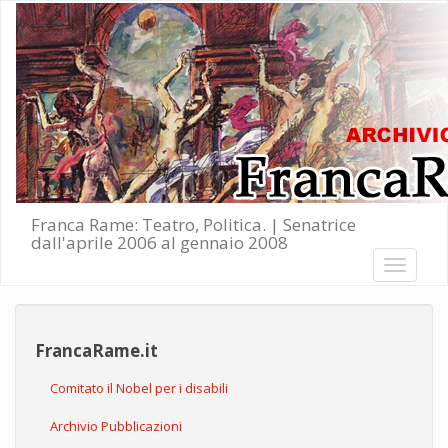
Salta al contenuto principale
Franca Rame: Teatro, Politica. | Senatrice
dall'aprile 2006 al gennaio 2008
Toggle
navigati
FrancaRame.it
Comitato il Nobel per i disabili
Archivio Pubblicazioni