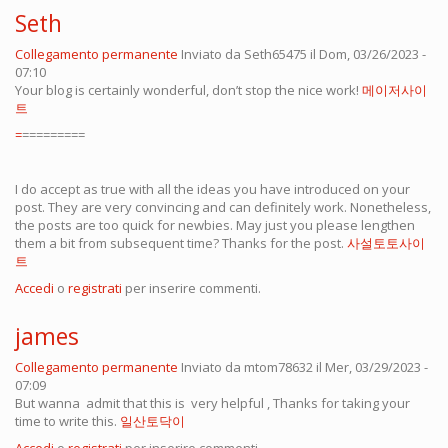
Seth
Collegamento permanente
Inviato da
Seth65475
il Dom, 03/26/2023 -
07:10
Your blog is certainly wonderful, don’t stop the nice work!
메이저사이
트
=
=========
I do accept as true with all the ideas you have introduced on your
post. They are very convincing and can definitely work. Nonetheless,
the posts are too quick for newbies. May just you please lengthen
them a bit from subsequent time? Thanks for the post.
사설토토사이
트
Accedi
o
registrati
per inserire commenti.
james
Collegamento permanente
Inviato da
mtom78632
il Mer, 03/29/2023 -
07:09
But wanna admit that this is very helpful , Thanks for taking your
time to write this.
일산토닥이