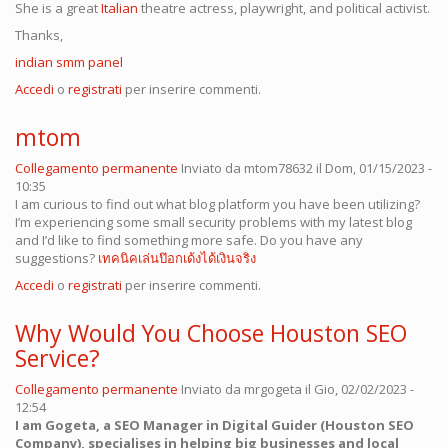
She is a great
Italian
theatre actress, playwright, and political activist.
Thanks,
indian smm panel
Accedi
o
registrati
per inserire commenti.
mtom
Collegamento permanente
Inviato da
mtom78632
il Dom, 01/15/2023 -
10:35
I am curious to find out what blog platform you have been utilizing?
I’m experiencing some small security problems with my latest blog
and I’d like to find something more safe. Do you have any
suggestions?
เทคนิคเล่นป๊อกเด้งได้เงินจริง
Accedi
o
registrati
per inserire commenti.
Why Would You Choose Houston SEO
Service?
Collegamento permanente
Inviato da
mrgogeta
il Gio, 02/02/2023 -
12:54
I am Gogeta, a SEO Manager in Digital Guider (Houston SEO
Company), specialises in helping big businesses and local