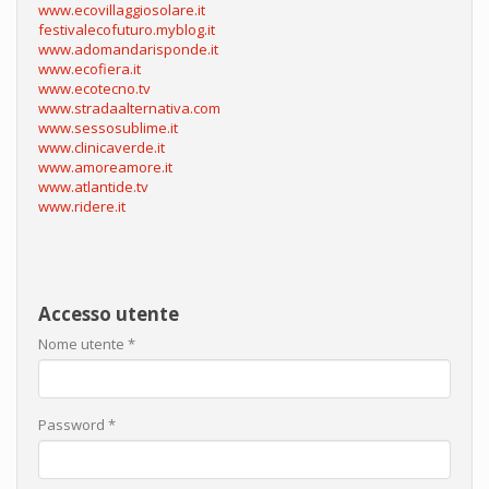
www.ecovillaggiosolare.it
festivalecofuturo.myblog.it
www.adomandarisponde.it
www.ecofiera.it
www.ecotecno.tv
www.stradaalternativa.com
www.sessosublime.it
www.clinicaverde.it
www.amoreamore.it
www.atlantide.tv
www.ridere.it
Accesso utente
Nome utente
*
Password
*