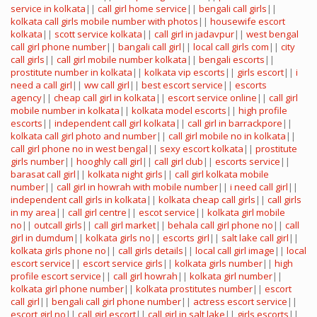
service in kolkata
||
call girl home service
||
bengali call girls
||
kolkata call girls mobile number with photos
||
housewife escort
kolkata
||
scott service kolkata
||
call girl in jadavpur
||
west bengal
call girl phone number
||
bangali call girl
||
local call girls com
||
city
call girls
||
call girl mobile number kolkata
||
bengali escorts
||
prostitute number in kolkata
||
kolkata vip escorts
||
girls escort
||
i
need a call girl
||
ww call girl
||
best escort service
||
escorts
agency
||
cheap call girl in kolkata
||
escort service online
||
call girl
mobile number in kolkata
||
kolkata model escorts
||
high profile
escorts
||
independent call girl kolkata
||
call girl in barrackpore
||
kolkata call girl photo and number
||
call girl mobile no in kolkata
||
call girl phone no in west bengal
||
sexy escort kolkata
||
prostitute
girls number
||
hooghly call girl
||
call girl club
||
escorts service
||
barasat call girl
||
kolkata night girls
||
call girl kolkata mobile
number
||
call girl in howrah with mobile number
||
i need call girl
||
independent call girls in kolkata
||
kolkata cheap call girls
||
call girls
in my area
||
call girl centre
||
escot service
||
kolkata girl mobile
no
||
outcall girls
||
call girl market
||
behala call girl phone no
||
call
girl in dumdum
||
kolkata girls no
||
escorts girl
||
salt lake call girl
||
kolkata girls phone no
||
call girls details
||
local call girl image
||
local
escort service
||
escort service girls
||
kolkata girls number
||
high
profile escort service
||
call girl howrah
||
kolkata girl number
||
kolkata girl phone number
||
kolkata prostitutes number
||
escort
call girl
||
bengali call girl phone number
||
actress escort service
||
escort girl no
||
call girl escort
||
call girl in salt lake
||
girls escorts
||