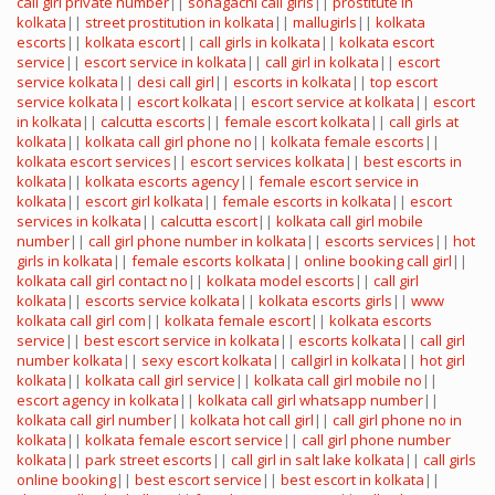
call girl private number
||
sonagachi call girls
||
prostitute in
kolkata
||
street prostitution in kolkata
||
mallugirls
||
kolkata
escorts
||
kolkata escort
||
call girls in kolkata
||
kolkata escort
service
||
escort service in kolkata
||
call girl in kolkata
||
escort
service kolkata
||
desi call girl
||
escorts in kolkata
||
top escort
service kolkata
||
escort kolkata
||
escort service at kolkata
||
escort
in kolkata
||
calcutta escorts
||
female escort kolkata
||
call girls at
kolkata
||
kolkata call girl phone no
||
kolkata female escorts
||
kolkata escort services
||
escort services kolkata
||
best escorts in
kolkata
||
kolkata escorts agency
||
female escort service in
kolkata
||
escort girl kolkata
||
female escorts in kolkata
||
escort
services in kolkata
||
calcutta escort
||
kolkata call girl mobile
number
||
call girl phone number in kolkata
||
escorts services
||
hot
girls in kolkata
||
female escorts kolkata
||
online booking call girl
||
kolkata call girl contact no
||
kolkata model escorts
||
call girl
kolkata
||
escorts service kolkata
||
kolkata escorts girls
||
www
kolkata call girl com
||
kolkata female escort
||
kolkata escorts
service
||
best escort service in kolkata
||
escorts kolkata
||
call girl
number kolkata
||
sexy escort kolkata
||
callgirl in kolkata
||
hot girl
kolkata
||
kolkata call girl service
||
kolkata call girl mobile no
||
escort agency in kolkata
||
kolkata call girl whatsapp number
||
kolkata call girl number
||
kolkata hot call girl
||
call girl phone no in
kolkata
||
kolkata female escort service
||
call girl phone number
kolkata
||
park street escorts
||
call girl in salt lake kolkata
||
call girls
online booking
||
best escort service
||
best escort in kolkata
||