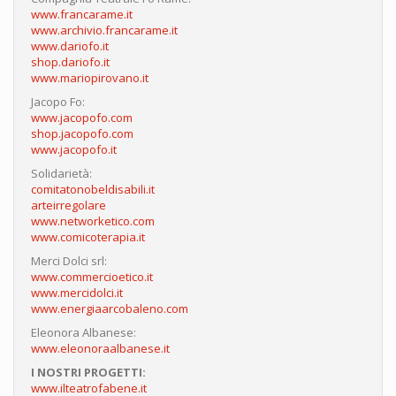
www.francarame.it
www.archivio.francarame.it
www.dariofo.it
shop.dariofo.it
www.mariopirovano.it
Jacopo Fo:
www.jacopofo.com
shop.jacopofo.com
www.jacopofo.it
Solidarietà:
comitatonobeldisabili.it
arteirregolare
www.networketico.com
www.comicoterapia.it
Merci Dolci srl:
www.commercioetico.it
www.mercidolci.it
www.energiaarcobaleno.com
Eleonora Albanese:
www.eleonoraalbanese.it
I NOSTRI PROGETTI:
www.ilteatrofabene.it