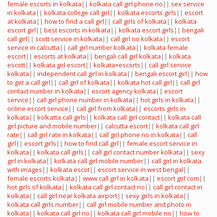
female escorts in kolkata
||
kolkata call girl phone no
||
sex service
in kolkata
||
kolkata college call girl
||
kolkata escorts girls
||
escort
at kolkata
||
how to find a call girl
||
call girls of kolkata
||
kolkata
escort girl
||
best escorts in kolkata
||
kolkata escort girls
||
bengali
call girl
||
scott service in kolkata
||
call girl no kolkata
||
escort
service in calcutta
||
call girl number kolkata
||
kolkata female
escort
||
escorts at kolkata
||
bengali call girl kolkata
||
kolkata
escott
||
kolkata girl escort
||
kolkata+escorts
||
call girl service
kolkata
||
independent call girl in kolkata
||
bengali escort girl
||
how
to get a call girl
||
call girl of kolkata
||
kolkata hot call girl
||
call girl
contact number in kolkata
||
escort agency kolkata
||
escort
service
||
call girl phone number in kolkata
||
hot girls in kolkata
||
online escort service
||
call girl from kolkata
||
escorts girls in
kolkata
||
kolkatta call girls
||
kolkata call girl contact
||
kolkata call
girl picture and mobile number
||
calcutta escort
||
kolkata call girl
rate
||
call girl rate in kolkata
||
call girl phone no in kolkata
||
call
girl
||
escort girls
||
how to find call girl
||
female escort service in
kolkata
||
kolkata call girls
||
call girl contact number kolkata
||
sexy
girl in kolkata
||
kolkata call girl mobile number
||
call girl in kolkata
with images
||
kolkata escot
||
escort service in west bengal
||
female escorts kolkata
||
www call girl in kolkata
||
escort girl com
||
hot girls of kolkata
||
kolkata call girl contact no
||
call girl contact in
kolkata
||
call girl near kolkata airport
||
sexy girls in kolkata
||
kolkata call girls number
||
call girl mobile number and photo in
kolkata
||
kolkata call girl no
||
kolkata call girl mobile no
||
how to