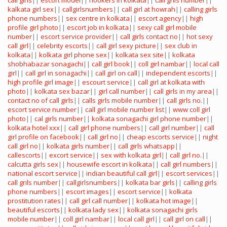
call girls
||
escort model
||
hookers in kolkata
||
call grils number
||
kalkata girl sex
||
callgirlsnumbers
||
call girl at howrah
||
calling girls
phone numbers
||
sex centre in kolkata
||
escort agency
||
high
profile girl photo
||
escort job in kolkata
||
sexy call girl mobile
number
||
escort service provider
||
call girls contact no
||
hot sexy
call girl
||
celebrity escorts
||
call girl sexy picture
||
sex club in
kolkata
||
kolkata girl phone sex
||
kolkata sex site
||
kolkata
shobhabazar sonagachi
||
call girl book
||
coll girl nambar
||
local call
girl
||
call girl in sonagachi
||
call girl on call
||
independent escorts
||
high profile girl image
||
escourt service
||
call girl at kolkata with
photo
||
kolkata sex bazar
||
girl call number
||
call girls in my area
||
contact no of call girls
||
calls girls mobile number
||
call girls no.
||
escort service number
||
call girl mobile number list
||
www coll girl
photo
||
cal girls number
||
kolkata sonagachi girl phone number
||
kolkata hotel xxx
||
call girl phone numbers
||
call girl number
||
call
girl profile on facebook
||
call girl no
||
cheap escorts service
||
night
call girl no
||
kolkata girls number
||
call girls whatsapp
||
callescorts
||
excort service
||
sex with kolkata girl
||
call girl no.
||
calcutta girls sex
||
housewife escort in kolkata
||
call girl numbers
||
national escort service
||
indian beautiful call girl
||
escort services
||
call grils number
||
callgirlsnumbers
||
kolkata bar girls
||
calling girls
phone numbers
||
escort images
||
escort service
||
kolkata
prostitution rates
||
call girl call number
||
kolkata hot image
||
beautiful escorts
||
kolkata lady sex
||
kolkata sonagachi girls
mobile number
||
coll girl nambar
||
local call girl
||
call girl on call
||