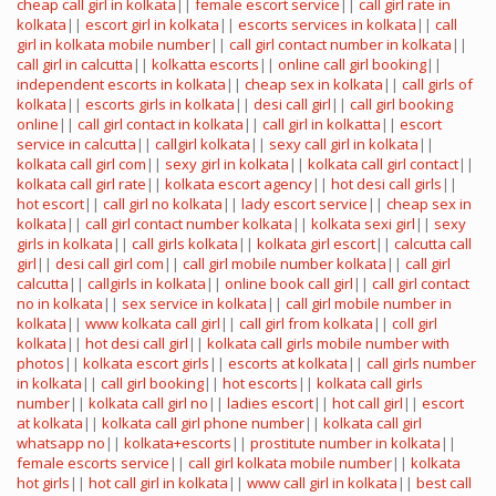
cheap call girl in kolkata
||
female escort service
||
call girl rate in
kolkata
||
escort girl in kolkata
||
escorts services in kolkata
||
call
girl in kolkata mobile number
||
call girl contact number in kolkata
||
call girl in calcutta
||
kolkatta escorts
||
online call girl booking
||
independent escorts in kolkata
||
cheap sex in kolkata
||
call girls of
kolkata
||
escorts girls in kolkata
||
desi call girl
||
call girl booking
online
||
call girl contact in kolkata
||
call girl in kolkatta
||
escort
service in calcutta
||
callgirl kolkata
||
sexy call girl in kolkata
||
kolkata call girl com
||
sexy girl in kolkata
||
kolkata call girl contact
||
kolkata call girl rate
||
kolkata escort agency
||
hot desi call girls
||
hot escort
||
call girl no kolkata
||
lady escort service
||
cheap sex in
kolkata
||
call girl contact number kolkata
||
kolkata sexi girl
||
sexy
girls in kolkata
||
call girls kolkata
||
kolkata girl escort
||
calcutta call
girl
||
desi call girl com
||
call girl mobile number kolkata
||
call girl
calcutta
||
callgirls in kolkata
||
online book call girl
||
call girl contact
no in kolkata
||
sex service in kolkata
||
call girl mobile number in
kolkata
||
www kolkata call girl
||
call girl from kolkata
||
coll girl
kolkata
||
hot desi call girl
||
kolkata call girls mobile number with
photos
||
kolkata escort girls
||
escorts at kolkata
||
call girls number
in kolkata
||
call girl booking
||
hot escorts
||
kolkata call girls
number
||
kolkata call girl no
||
ladies escort
||
hot call girl
||
escort
at kolkata
||
kolkata call girl phone number
||
kolkata call girl
whatsapp no
||
kolkata+escorts
||
prostitute number in kolkata
||
female escorts service
||
call girl kolkata mobile number
||
kolkata
hot girls
||
hot call girl in kolkata
||
www call girl in kolkata
||
best call