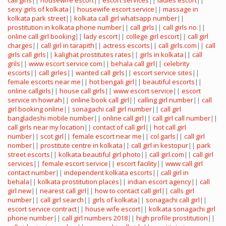
call girls
||
housewife escort
||
escort services
||
ladies escort
||
sexy girls of kolkata
||
housewife escort service
||
massage in
kolkata park street
||
kolkata call girl whatsapp number
||
prostitution in kolkata phone number
||
call girls
||
call girls no.
||
online call girl booking
||
lady escort
||
college girl escort
||
call girl
charges
||
call girl in tarapith
||
actress escorts
||
call girls.com
||
call
girls call girls
||
kalighat prostitutes rates
||
girls in kolkata
||
call
grils
||
www escort service com
||
behala call girl
||
celebrity
escorts
||
call girles
||
wanted call girls
||
escort service sites
||
female escorts near me
||
hot bengali girl
||
beautiful escorts
||
online callgirls
||
house call girls
||
www escort service
||
escort
service in howrah
||
online book call girl
||
calling girl number
||
call
girl booking online
||
sonagachi call girl number
||
call girl
bangladeshi mobile number
||
online call girl
||
call girl call number
||
call girls near my location
||
contact of call girl
||
hot call girl
number
||
scot girl
||
female escort near me
||
col garls
||
call girl
nomber
||
prostitute centre in kolkata
||
call girl in kestopur
||
park
street escorts
||
kolkata beautiful girl photo
||
call girl.com
||
call girl
services
||
female escort service
||
escort facility
||
www call girl
contact number
||
independent kolkata escorts
||
call girl in
behala
||
kolkata prostitution places
||
indian escort agency
||
call
girl new
||
nearest call girl
||
how to contact call girl
||
calls girl
number
||
call girl search
||
girls of kolkata
||
sonagachi call girl
||
escort service contract
||
house wife escort
||
kolkata sonagachi girl
phone number
||
call girl numbers 2018
||
high profile prostitution
||