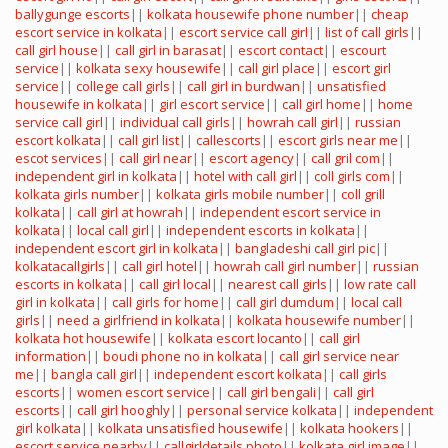
ballygunge escorts
||
kolkata housewife phone number
||
cheap
escort service in kolkata
||
escort service call girl
||
list of call girls
||
call girl house
||
call girl in barasat
||
escort contact
||
escourt
service
||
kolkata sexy housewife
||
call girl place
||
escort girl
service
||
college call girls
||
call girl in burdwan
||
unsatisfied
housewife in kolkata
||
girl escort service
||
call girl home
||
home
service call girl
||
individual call girls
||
howrah call girl
||
russian
escort kolkata
||
call girl list
||
callescorts
||
escort girls near me
||
escot services
||
call girl near
||
escort agency
||
call gril com
||
independent girl in kolkata
||
hotel with call girl
||
coll girls com
||
kolkata girls number
||
kolkata girls mobile number
||
coll grill
kolkata
||
call girl at howrah
||
independent escort service in
kolkata
||
local call girl
||
independent escorts in kolkata
||
independent escort girl in kolkata
||
bangladeshi call girl pic
||
kolkatacallgirls
||
call girl hotel
||
howrah call girl number
||
russian
escorts in kolkata
||
call girl local
||
nearest call girls
||
low rate call
girl in kolkata
||
call girls for home
||
call girl dumdum
||
local call
girls
||
need a girlfriend in kolkata
||
kolkata housewife number
||
kolkata hot housewife
||
kolkata escort locanto
||
call girl
information
||
boudi phone no in kolkata
||
call girl service near
me
||
bangla call girl
||
independent escort kolkata
||
call girls
escorts
||
women escort service
||
call girl bengali
||
call girl
escorts
||
call girl hooghly
||
personal service kolkata
||
independent
girl kolkata
||
kolkata unsatisfied housewife
||
kolkata hookers
||
escort service nearby
||
callgirldetails photo
||
kolkata girl image
||