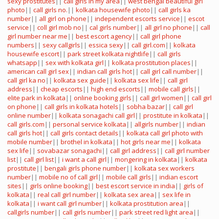
sexy prostitutes
||
call girls in my area
||
west bengal beautiful girl
photo
||
call girls no.
||
kolkata housewife photo
||
call girls ka
number
||
all girl on phone
||
independent escorts service
||
escot
service
||
coll girl mob no
||
cal girls number
||
all girl no phone
||
call
girl number near me
||
best escort agency
||
call girl phone
numbers
||
sexy callgirls
||
essica sexy
||
call girl.com
||
kolkata
housewife escort
||
park street kolkata nightlife
||
call girls
whatsapp
||
sex with kolkata girl
||
kolkata prostitution places
||
american call girl sex
||
indian call girls hot
||
call girl call number
||
call girl ka no
||
kolkata sex guide
||
kolkata sex life
||
call girl
address
||
cheap escorts
||
high end escorts
||
mobile call girls
||
elite park in kolkata
||
online booking girls
||
call girl women
||
call girl
on phone
||
call girls in kolkata hotels
||
sobha bazar
||
call girl
online number
||
kolkata sonagachi call girl
||
prostitute in kolkata
||
call girls.com
||
personal service kolkata
||
allgirls number
||
indian
call girls hot
||
call girls contact details
||
kolkata call girl photo with
mobile number
||
brothel in kolkata
||
hot girls near me
||
kolkata
sex life
||
sovabazar sonagachi
||
call girl address
||
call girl number
list
||
call girl list
||
i want a call girl
||
mongering in kolkata
||
kolkata
prostitute
||
bengali girls phone number
||
kolkata sex workers
number
||
mobile no of call girl
||
mobile call girls
||
indian escort
sites
||
girls online booking
||
best escort service in india
||
girls of
kolkata
||
real call girl number
||
kolkata sex area
||
sex life in
kolkata
||
i want call girl number
||
kolkata prostitution area
||
callgirls number
||
call girls number
||
park street red light area
||