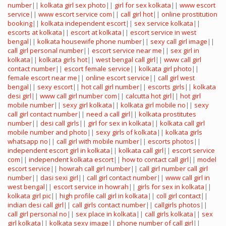
number
||
kolkata girl sex photo
||
girl for sex kolkata
||
www escort
service
||
www escort service com
||
call girl hot
||
online prostitution
booking
||
kolkata independent escort
||
sex service kolkata
||
escorts at kolkata
||
escort at kolkata
||
escort service in west
bengal
||
kolkata housewife phone number
||
sexy call girl image
||
call girl personal number
||
escort service near me
||
sex girl in
kolkata
||
kolkata girls hot
||
west bengal call girl
||
www call girl
contact number
||
escort female service
||
kolkata girl photo
||
female escort near me
||
online escort service
||
call girl west
bengal
||
sexy escort
||
hot call girl number
||
escorts girls
||
kolkata
desi girl
||
www call girl number com
||
calcutta hot girl
||
hot girl
mobile number
||
sexy girl kolkata
||
kolkata girl mobile no
||
sexy
call girl contact number
||
need a call girl
||
kolkata prostitutes
number
||
desi call girls
||
girl for sex in kolkata
||
kolkata call girl
mobile number and photo
||
sexy girls of kolkata
||
kolkata girls
whatsapp no
||
call girl with mobile number
||
escorts photos
||
independent escort girl in kolkata
||
kolkata call girl
||
escort service
com
||
independent kolkata escort
||
how to contact call girl
||
model
escort service
||
howrah call girl number
||
call girl number call girl
number
||
dasi sexi girl
||
call girl contact number
||
www call girl in
west bengal
||
escort service in howrah
||
girls for sex in kolkata
||
kolkata girl pic
||
high profile call girl in kolkata
||
coll girl contact
||
indian desi call girl
||
call girls contact number
||
callgirls photos
||
call girl personal no
||
sex place in kolkata
||
call girls kolkata
||
sex
girl kolkata
||
kolkata sexy image
||
phone number of call girl
||