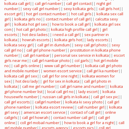
kolkata call girl
||
call girl namber
||
call girl contact
||
night girl
number
||
sexy call girl number
||
sexy kolkata girls
||
call girls hot
||
escort girl
||
hot girl contact number
||
hot call girls
||
kolkata sex call
girl
||
kolkata girls no
||
contact number of call girl
||
calcutta sexy
girl
||
kolkata hot girl sex
||
how to book a call girl
||
kolkata girl sex
com
||
hot call girl photo
||
kolkata high profile call girl
||
girl
escorts
||
hot desi ladies
||
i need a call girl
||
sex partner in
kolkata
||
howrah escorts
||
kolkata girls hot
||
lady escorts
||
kolkata sexy girl
||
call girl in dumdum
||
sexy call girl photo
||
sexy
call girl no
||
call girl phone number
||
prostitution in kolkata phone
number
||
call girl nambar
||
personal sex service in kolkata
||
escort
girls near me
||
call girl nambar photo
||
col garls
||
hot girl mobile
no
||
call girls online
||
www call girl number
||
kolkata call girl photo
and mobile number
||
women escort service
||
call girl ka number
||
kolkata call girl sex
||
call girl for one night
||
kolkata women for
sex
||
hot desi lady
||
girl for sex in kolkata
||
call girl photo in
kolkata
||
call me girl number
||
call girl name and number
||
kolkata
girl phone number list
||
local call girl no
||
lady escort
||
kolkata
housewife number
||
russian call girls in kolkata
||
call girl sex pic
||
call girl escorts
||
callgirl number
||
kolkata ki sexy photo
||
call girl
phone namber
||
kolkata escort review
||
call number girl
||
kolkata
girl sexy
||
american escort service
||
contact of call girl
||
online
callgirls
||
call girl howrah
||
contact number call girl
||
call girl
online
||
coll girl mobail number
||
how to book a girl for a night
||
call
girl mobile number
||
escorts agency
||
escorts pics
||
coll girl