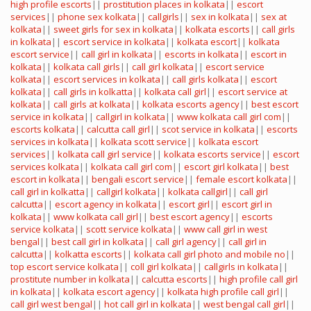
high profile escorts
||
prostitution places in kolkata
||
escort
services
||
phone sex kolkata
||
callgirls
||
sex in kolkata
||
sex at
kolkata
||
sweet girls for sex in kolkata
||
kolkata escorts
||
call girls
in kolkata
||
escort service in kolkata
||
kolkata escort
||
kolkata
escort service
||
call girl in kolkata
||
escorts in kolkata
||
escort in
kolkata
||
kolkata call girls
||
call girl kolkata
||
escort service
kolkata
||
escort services in kolkata
||
call girls kolkata
||
escort
kolkata
||
call girls in kolkatta
||
kolkata call girl
||
escort service at
kolkata
||
call girls at kolkata
||
kolkata escorts agency
||
best escort
service in kolkata
||
callgirl in kolkata
||
www kolkata call girl com
||
escorts kolkata
||
calcutta call girl
||
scot service in kolkata
||
escorts
services in kolkata
||
kolkata scott service
||
kolkata escort
services
||
kolkata call girl service
||
kolkata escorts service
||
escort
services kolkata
||
kolkata call girl com
||
escort girl kolkata
||
best
escort in kolkata
||
bengali escort service
||
female escort kolkata
||
call girl in kolkatta
||
callgirl kolkata
||
kolkata callgirl
||
call girl
calcutta
||
escort agency in kolkata
||
escort girl
||
escort girl in
kolkata
||
www kolkata call girl
||
best escort agency
||
escorts
service kolkata
||
scott service kolkata
||
www call girl in west
bengal
||
best call girl in kolkata
||
call girl agency
||
call girl in
calcutta
||
kolkatta escorts
||
kolkata call girl photo and mobile no
||
top escort service kolkata
||
coll girl kolkata
||
callgirls in kolkata
||
prostitute number in kolkata
||
calcutta escorts
||
high profile call girl
in kolkata
||
kolkata escort agency
||
kolkata high profile call girl
||
call girl west bengal
||
hot call girl in kolkata
||
west bengal call girl
||