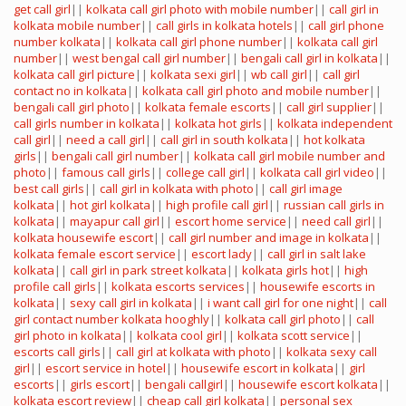
get call girl
||
kolkata call girl photo with mobile number
||
call girl in
kolkata mobile number
||
call girls in kolkata hotels
||
call girl phone
number kolkata
||
kolkata call girl phone number
||
kolkata call girl
number
||
west bengal call girl number
||
bengali call girl in kolkata
||
kolkata call girl picture
||
kolkata sexi girl
||
wb call girl
||
call girl
contact no in kolkata
||
kolkata call girl photo and mobile number
||
bengali call girl photo
||
kolkata female escorts
||
call girl supplier
||
call girls number in kolkata
||
kolkata hot girls
||
kolkata independent
call girl
||
need a call girl
||
call girl in south kolkata
||
hot kolkata
girls
||
bengali call girl number
||
kolkata call girl mobile number and
photo
||
famous call girls
||
college call girl
||
kolkata call girl video
||
best call girls
||
call girl in kolkata with photo
||
call girl image
kolkata
||
hot girl kolkata
||
high profile call girl
||
russian call girls in
kolkata
||
mayapur call girl
||
escort home service
||
need call girl
||
kolkata housewife escort
||
call girl number and image in kolkata
||
kolkata female escort service
||
escort lady
||
call girl in salt lake
kolkata
||
call girl in park street kolkata
||
kolkata girls hot
||
high
profile call girls
||
kolkata escorts services
||
housewife escorts in
kolkata
||
sexy call girl in kolkata
||
i want call girl for one night
||
call
girl contact number kolkata hooghly
||
kolkata call girl photo
||
call
girl photo in kolkata
||
kolkata cool girl
||
kolkata scott service
||
escorts call girls
||
call girl at kolkata with photo
||
kolkata sexy call
girl
||
escort service in hotel
||
housewife escort in kolkata
||
girl
escorts
||
girls escort
||
bengali callgirl
||
housewife escort kolkata
||
kolkata escort review
||
cheap call girl kolkata
||
personal sex