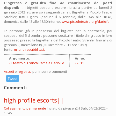
L'ingresso è gratuito fino ad esaurimento dei posti
disponibili
. I biglietti possono essere ritirati a partire da lunedì 2
gennaio 2012 attraverso i seguenti canali: Biglietteria Piccolo Teatro
Strehler, tutti i giorni (escluso il 6 gennaio) dalle 9.45 alle 18.45,
domenica dalle 13 alle 18.30 Internet
www.piccoloteatro.org/dariofo
Le persone già in possesso del biglietto per lo spettacolo, poi
sospeso, del 5 dicembre possono sostituire il titolo d'ingresso in loro
possesso presso la biglietteria del Piccolo Teatro Strehler fino al 2 di
gennaio. (Omnimilano.it) (30 Dicembre 2011 ore 10:57)
fonte:
milano.repubblica.it
Argomento:
Anno:
Il teatro di Franca Rame e Dario Fo
2011
Accedi
o
registrati
per inserire commenti.
Tweet
Commenti
high profile escorts||
Collegamento permanente
Inviato da
piyasen2
il Sab, 04/02/2022 -
13:45