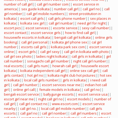
number of call girl
||
call girl number com
||
escort service in
america
||
sex guide kolkata
||
number call girl
||
call garl no
||
call
girl nomber
||
call girl mobile numbers
||
street prostitution in
kolkata
||
escort call girls
||
call girls phone number
||
sex places in
kolkata
||
kolkata sex girl
||
call girl numbar
||
need girl for night
||
escort pics
||
escot services
||
escorte service
||
sexy call number
||
escort contact
||
escort service girls
||
how to find call girl
||
housewife escorts in kolkata
||
bengali call girl kolkata
||
online girls
booking
||
call girl personal
||
kolkata girl phone sex
||
cal girl
number
||
escorts call girls
||
kolkata park sex com
||
escort service
online
||
escort girls
||
call girl sexy
||
call girl in kolkata with photo
||
call girl sex photo
||
ladies night kolkata
||
call girls in kolkatta
||
girl
call number
||
sonagachi call girl number
||
night call girl number
||
real escorts
||
call girls num
||
howrah call girl
||
housewife escort
kolkata
||
kolkata independent call girl
||
online sex call girl
||
call
girls contact
||
hot girl no
||
kolkata night club hot pictures
||
hot sex
in kolkata
||
local call girls number
||
girls in kolkata
||
i need call
girl
||
call girl number
||
escort services near me
||
indian hot call
girl
||
online girl call
||
female models in kolkata
||
call girl no
||
bengali escort service
||
ballygunge escorts
||
escort service usa
||
escort girl near me
||
night call girl no
||
escort models
||
number of
call girl
||
call girl contact no
||
www.escort.com
||
escort service
nearby
||
call girl no.
||
local call girl mobile number
||
call girls
escorts
||
call garl no
||
call girl nomber
||
call girl numbers
||
escort