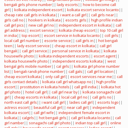
bengali girls phone number
||
lady escorts
||
how to become call
girl
||
kolkata independent escort
||
kolkata escort service locanto
||
cheap rate call girls in kolkata
||
i want a call girl
||
call girls near
||
girls call no
||
hookers in kolkata
||
escorts girls
||
high profile indian
call girl pics
||
new call girl no
||
independent escort in kolkata
||
call
girl address
||
excort service
||
kolkata cheap escort
||
top 10 call girl
in india
||
top escort
||
escort service in kolkata locanto
||
coll girls
||
local call girl number
||
escorte service
||
call girls in
||
hot bengali
teen
||
lady escort service
||
cheap escort in kolkata
||
call girl
bengali
||
call girl service
||
personal service in kolkata
||
kolkata
housewife photo
||
kolkata independent escorts
||
escort agent
||
kolkata housewife photo
||
independent escorts kolkata
||
west
bengal girls mobile number
||
cal girls
||
kolkata girl phone number
list
||
bengali randi phone number
||
call gals
||
call girl location
||
cheap escort kolkata
||
only call girl
||
escort services near me
||
call
girls contact details
||
kolkata call girl whatsapp no
||
high profile
escort
||
prostitution in kolkata hotels
||
call grill india
||
kolkata hot
girl photo
||
hotel call girl
||
call girl near by
||
kolkata sonagachi call
girl
||
cheap escorts in kolkata
||
local call girl no
||
call girls no
||
north east call girls
||
i want call girl
||
ladies call girl
||
escorts logo
||
actress escort
||
beautiful call girl
||
near call girl
||
independent
kolkata escort
||
call girl wife
||
independent female escort in
kolkata
||
calgirls
||
hot bengali girls
||
call girl kolkata locanto
||
call
girl namber
||
sonagachi call girl photo
||
indian top call girl
||
online