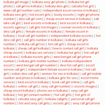
kolkata girl image
||
kolkata sexy girl photo
||
kolkata hot girl
photo
||
call girl no kolkata
||
kolkata desi girl
||
calcutta hot girl
||
www call girl number com
||
independent escort service in kolkata
||
kolkata sexi girl
||
hot escort girls
||
busty escorts
||
night girl phone
number
||
desi call girl com
||
cheap escort service in kolkata
||
salt
lake call girl
||
best escorts in kolkata
||
best escort in kolkata
||
escorts agency
||
call girls hot images
||
russian escorts in kolkata
||
desi call girls
||
female escorts in kolkata
||
female escort in
kolkata
||
local call girl number
||
independent kolkata escorts
||
hot
desi call girl
||
call girls number in kolkata
||
kolkata call girls
number
||
kolkata call girl no
||
hot call girl
||
cheap escort in
kolkata
||
cheap call girl kolkata
||
how to contact call girl
||
kolkata
cheap escort
||
kolkata sex service
||
kolkata hot girls
||
hot call girl
in kolkata
||
kolkata escorts girls
||
west bengal call girl phone
number
||
kolkata girls mobile number
||
kolkata independent
escort
||
west bengal call girl number
||
desi hot call girl
||
escort
service call girl
||
independent female escort in kolkata
||
hot call
girl
||
indian desi call girl
||
women for sex in kolkata
||
call girl mobile
number and photo in kolkata
||
kolkata girls for sex
||
escort home
service
||
best escort in kolkata
||
book call girl online
||
call girls
kolkata
||
online call girl
||
sexy call girl number
||
escorts images
||
cheap escort kolkata
||
phone sex in kolkata
||
sexy call girl
kolkata
||
hot girl contact number
||
hot call girls
||
hot girls of
kolkata
||
calcutta sexy girl
||
kolkata callgirls
||
personal call girl
number
||
hot and sexy call girls
||
escorts girl
||
sexy call girl phone