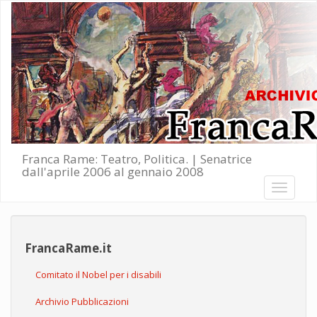
Salta al contenuto principale
Franca Rame: Teatro, Politica. | Senatrice
dall'aprile 2006 al gennaio 2008
Toggle
navigati
FrancaRame.it
Comitato il Nobel per i disabili
Archivio Pubblicazioni