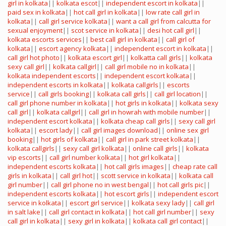
girl in kolkata
||
kolkata escot
||
independent escort in kolkata
||
paid sex in kolkata
||
hot call girl in kolkata
||
low rate call girl in
kolkata
||
call girl service kolkata
||
want a call girl from calcutta for
sexual enjoyment
||
scot service in kolkata
||
desi hot call girl
||
kolkata escorts services
||
best call girl in kolkata
||
call girl of
kolkata
||
escort agency kolkata
||
independent escort in kolkata
||
call girl hot photo
||
kolkata escort girl
||
kolkatta call girls
||
kolkata
sexy call girl
||
kolkata callgirl
||
call girl mobile no in kolkata
||
kolkata independent escorts
||
independent escort kolkata
||
independent escorts in kolkata
||
kolkata callgirls
||
escorts
service
||
call girls booking
||
kolkata call girls
||
call girl location
||
call girl phone number in kolkata
||
hot girls in kolkata
||
kolkata sexy
call girl
||
kolkata callgirl
||
call girl in howrah with mobile number
||
independent escort kolkata
||
kolkata cheap call girls
||
sexy call girl
kolkata
||
escort lady
||
call girl images download
||
online sex girl
booking
||
hot girls of kolkata
||
call girl in park street kolkata
||
kolkata callgirls
||
sexy call girl kolkata
||
online call girls
||
kolkata
vip escorts
||
call girl number kolkata
||
hot girl kolkata
||
independent escorts kolkata
||
hot call girls images
||
cheap rate call
girls in kolkata
||
call girl hot
||
scott service in kolkata
||
kolkata call
girl number
||
call girl phone no in west bengal
||
hot call girls pic
||
independent escorts kolkata
||
hot escort girls
||
independent escort
service in kolkata
||
escort girl service
||
kolkata sexy lady
||
call girl
in salt lake
||
call girl contact in kolkata
||
hot call girl number
||
sexy
call girl in kolkata
||
sexy girl in kolkata
||
kolkata call girl contact
||