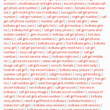
contact
||
shobhabazar red light area
||
escort photos
||
kolkata call
girl photo and number
||
call girl number com
||
female escorts near
me
||
girls looking for sex in kolkata
||
sonagachi call girl phone
number
||
call girl namber
||
call girl contact
||
night girl number
||
call
girl cell phone number
||
number call girl
||
book call girl
||
www
kolkata girl sex com
||
call girls hot
||
call girl numbar
||
kolkata girls
no
||
kolkata hot girl sex
||
call girl sexy photo
||
call girl name and
mobile number
||
girls escorts
||
kolkata call girl photo
||
hot desi
ladies
||
call girls contact numbers
||
girls escort
||
call girl phone
no
||
escort pictures
||
kolkata sex girls
||
hot kolkata girls
||
kolkata
sexy girl
||
call girl personal
||
kolkata girls need sex
||
cal girl
number
||
sexy call girl no
||
call girl phone numbar
||
call girl
nambar
||
escort service sites
||
kolkata night sex
||
call girl mobile
no.
||
girl escort service
||
www call girl number
||
call girl sexy
||
image call girl
||
call girls num
||
escorts female
||
hot desi lady
||
howrah call girl
||
top escort babes
||
kolkata sexy picture
||
phone
number call girl
||
girl escort
||
callgirl number
||
sexy girl booking
||
kolkata sex place
||
call girls contact
||
kolkata hot sexy girl
||
hot girl
no
||
call number girl
||
west bengal girls mobile number
||
russian
escort kolkata
||
sex kolkata girl
||
call girl escort
||
hot sex in
kolkata
||
call girl sexy image
||
female escort number
||
contact of
call girl
||
local call girls phone number
||
call girl howrah
||
kolkata
sexy photo
||
need a girlfriend in kolkata
||
kolkata hookers
||
indian hot call girl
||
kolkata sexy women
||
kolkata scott service
||
model escort
||
kolkata escort video
||
escorts service near me
||