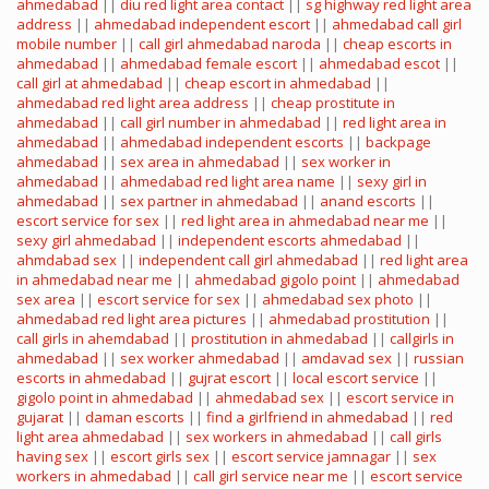
ahmedabad
||
diu red light area contact
||
sg highway red light area
address
||
ahmedabad independent escort
||
ahmedabad call girl
mobile number
||
call girl ahmedabad naroda
||
cheap escorts in
ahmedabad
||
ahmedabad female escort
||
ahmedabad escot
||
call girl at ahmedabad
||
cheap escort in ahmedabad
||
ahmedabad red light area address
||
cheap prostitute in
ahmedabad
||
call girl number in ahmedabad
||
red light area in
ahmedabad
||
ahmedabad independent escorts
||
backpage
ahmedabad
||
sex area in ahmedabad
||
sex worker in
ahmedabad
||
ahmedabad red light area name
||
sexy girl in
ahmedabad
||
sex partner in ahmedabad
||
anand escorts
||
escort service for sex
||
red light area in ahmedabad near me
||
sexy girl ahmedabad
||
independent escorts ahmedabad
||
ahmdabad sex
||
independent call girl ahmedabad
||
red light area
in ahmedabad near me
||
ahmedabad gigolo point
||
ahmedabad
sex area
||
escort service for sex
||
ahmedabad sex photo
||
ahmedabad red light area pictures
||
ahmedabad prostitution
||
call girls in ahemdabad
||
prostitution in ahmedabad
||
callgirls in
ahmedabad
||
sex worker ahmedabad
||
amdavad sex
||
russian
escorts in ahmedabad
||
gujrat escort
||
local escort service
||
gigolo point in ahmedabad
||
ahmedabad sex
||
escort service in
gujarat
||
daman escorts
||
find a girlfriend in ahmedabad
||
red
light area ahmedabad
||
sex workers in ahmedabad
||
call girls
having sex
||
escort girls sex
||
escort service jamnagar
||
sex
workers in ahmedabad
||
call girl service near me
||
escort service