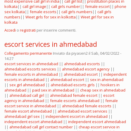
most expensive call girl in india
||
call girl list
||
prostitution places in
kolkata
||
call girl image
||
call girls number
||
female escort
||
phone
sex kolkata
||
female escorts
||
call girls numbers
||
call girls
numbers
||
Weet girls for sex in kolkotta
||
Weet girl for sex in
kolkata
Accedi
o
registrati
per inserire commenti.
escort services in ahmedabad
Collegamento permanente
Inviato da
piyasen2
il Sab, 04/02/2022 -
14:27
escort services in ahmedabad
||
ahmedabad escorts
||
ahmedabad escorts services
||
ahmedabad escort agency
||
female escorts in ahmedabad
||
ahmedabad escort
||
independent
escorts in ahmedabad
||
ahmedabad escort
||
sex in ahemdabad
||
sex girl ahmedabad
||
ahmedabad escorts girls
||
hookers in
ahmedabad
||
paid sex in ahmedabad
||
cheap sex in ahmedabad
||
ahmedabad call girl
||
ahmedabad female escort
||
escort
agency in ahmedabad
||
female escorts ahmedabad
||
female
escort service in ahmedabad
||
ahmedabad female escorts
||
female escort ahmedabad
||
ahmedabad escort services
||
ahmedabad girl sex
||
independent escort in ahmedabad
||
independent escort ahmedabad
||
independent escort ahmedabad
||
ahmedabad call girl contact number
||
cheap escort service in