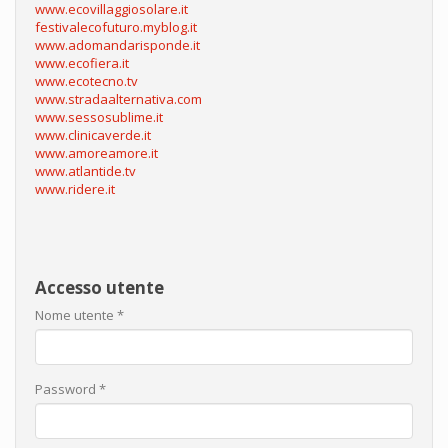
www.ecovillaggiosolare.it
festivalecofuturo.myblog.it
www.adomandarisponde.it
www.ecofiera.it
www.ecotecno.tv
www.stradaalternativa.com
www.sessosublime.it
www.clinicaverde.it
www.amoreamore.it
www.atlantide.tv
www.ridere.it
Accesso utente
Nome utente
*
Password
*