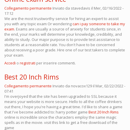
Collegamento permanente
Inviato da
stavedavis
il Mer, 02/16/2022 -
17:12
We are the most trustworthy service for hiring an expert to assist
you with any topic exam Or wondering
can i pay someone to take my
exam
. Exams are usually a source of anxiety for students since, in
the end, your marks will determine your knowledge, credibility, and
ability to study. Our major purpose is to provide test assistance to
students at a reasonable rate. You don't have to be concerned
about receiving a poor grade. Hire one of our test takers to complete
your exam.
Accedi
o
registrati
per inserire commenti.
Best 20 Inch Rims
Collegamento permanente
Inviato da
novacox129
il Mar, 02/22/2022 -
07:41
I'm overjoyed that the site has been upgraded to SSL because it
means your website is more secure. Hello to all the coffee drinkers
out there, I hope you're having a great time. I'd like to share a game
that I've become addicted to: harry potter game
Best 20 Inch Rims
online is incredible since the characters employ the same magic
spells as in the movie. visit this link to get a free download of the
game