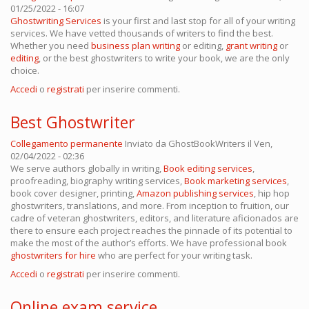
01/25/2022 - 16:07
Ghostwriting Services
is your first and last stop for all of your writing
services. We have vetted thousands of writers to find the best.
Whether you need
business plan writing
or editing,
grant writing
or
editing
, or the best ghostwriters to write your book, we are the only
choice.
Accedi
o
registrati
per inserire commenti.
Best Ghostwriter
Collegamento permanente
Inviato da
GhostBookWriters
il Ven,
02/04/2022 - 02:36
We serve authors globally in writing,
Book editing services
,
proofreading, biography writing services,
Book marketing services
,
book cover designer, printing,
Amazon publishing services
, hip hop
ghostwriters, translations, and more. From inception to fruition, our
cadre of veteran ghostwriters, editors, and literature aficionados are
there to ensure each project reaches the pinnacle of its potential to
make the most of the author’s efforts. We have professional book
ghostwriters for hire
who are perfect for your writing task.
Accedi
o
registrati
per inserire commenti.
Online exam service