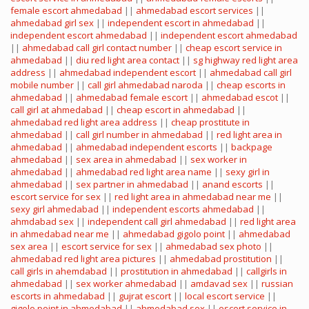
female escort ahmedabad
||
ahmedabad escort services
||
ahmedabad girl sex
||
independent escort in ahmedabad
||
independent escort ahmedabad
||
independent escort ahmedabad
||
ahmedabad call girl contact number
||
cheap escort service in
ahmedabad
||
diu red light area contact
||
sg highway red light area
address
||
ahmedabad independent escort
||
ahmedabad call girl
mobile number
||
call girl ahmedabad naroda
||
cheap escorts in
ahmedabad
||
ahmedabad female escort
||
ahmedabad escot
||
call girl at ahmedabad
||
cheap escort in ahmedabad
||
ahmedabad red light area address
||
cheap prostitute in
ahmedabad
||
call girl number in ahmedabad
||
red light area in
ahmedabad
||
ahmedabad independent escorts
||
backpage
ahmedabad
||
sex area in ahmedabad
||
sex worker in
ahmedabad
||
ahmedabad red light area name
||
sexy girl in
ahmedabad
||
sex partner in ahmedabad
||
anand escorts
||
escort service for sex
||
red light area in ahmedabad near me
||
sexy girl ahmedabad
||
independent escorts ahmedabad
||
ahmdabad sex
||
independent call girl ahmedabad
||
red light area
in ahmedabad near me
||
ahmedabad gigolo point
||
ahmedabad
sex area
||
escort service for sex
||
ahmedabad sex photo
||
ahmedabad red light area pictures
||
ahmedabad prostitution
||
call girls in ahemdabad
||
prostitution in ahmedabad
||
callgirls in
ahmedabad
||
sex worker ahmedabad
||
amdavad sex
||
russian
escorts in ahmedabad
||
gujrat escort
||
local escort service
||
gigolo point in ahmedabad
||
ahmedabad sex
||
escort service in