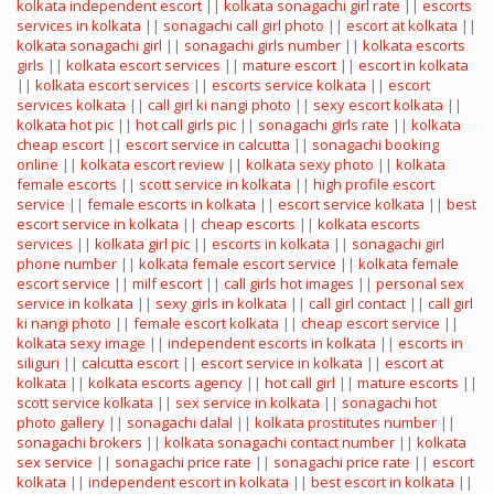
kolkata independent escort
||
kolkata sonagachi girl rate
||
escorts
services in kolkata
||
sonagachi call girl photo
||
escort at kolkata
||
kolkata sonagachi girl
||
sonagachi girls number
||
kolkata escorts
girls
||
kolkata escort services
||
mature escort
||
escort in kolkata
||
kolkata escort services
||
escorts service kolkata
||
escort
services kolkata
||
call girl ki nangi photo
||
sexy escort kolkata
||
kolkata hot pic
||
hot call girls pic
||
sonagachi girls rate
||
kolkata
cheap escort
||
escort service in calcutta
||
sonagachi booking
online
||
kolkata escort review
||
kolkata sexy photo
||
kolkata
female escorts
||
scott service in kolkata
||
high profile escort
service
||
female escorts in kolkata
||
escort service kolkata
||
best
escort service in kolkata
||
cheap escorts
||
kolkata escorts
services
||
kolkata girl pic
||
escorts in kolkata
||
sonagachi girl
phone number
||
kolkata female escort service
||
kolkata female
escort service
||
milf escort
||
call girls hot images
||
personal sex
service in kolkata
||
sexy girls in kolkata
||
call girl contact
||
call girl
ki nangi photo
||
female escort kolkata
||
cheap escort service
||
kolkata sexy image
||
independent escorts in kolkata
||
escorts in
siliguri
||
calcutta escort
||
escort service in kolkata
||
escort at
kolkata
||
kolkata escorts agency
||
hot call girl
||
mature escorts
||
scott service kolkata
||
sex service in kolkata
||
sonagachi hot
photo gallery
||
sonagachi dalal
||
kolkata prostitutes number
||
sonagachi brokers
||
kolkata sonagachi contact number
||
kolkata
sex service
||
sonagachi price rate
||
sonagachi price rate
||
escort
kolkata
||
independent escort in kolkata
||
best escort in kolkata
||