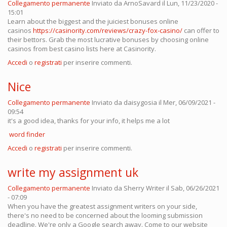
Collegamento permanente
Inviato da
ArnoSavard
il Lun, 11/23/2020 -
15:01
Learn about the biggest and the juiciest bonuses online
casinos
https://casinority.com/reviews/crazy-fox-casino/
can offer to
their bettors. Grab the most lucrative bonuses by choosing online
casinos from best casino lists here at Casinority.
Accedi
o
registrati
per inserire commenti.
Nice
Collegamento permanente
Inviato da
daisygosia
il Mer, 06/09/2021 -
09:54
it's a good idea, thanks for your info, it helps me a lot
word finder
Accedi
o
registrati
per inserire commenti.
write my assignment uk
Collegamento permanente
Inviato da
Sherry Writer
il Sab, 06/26/2021
- 07:09
When you have the greatest assignment writers on your side,
there's no need to be concerned about the looming submission
deadline. We're only a Google search away. Come to our website