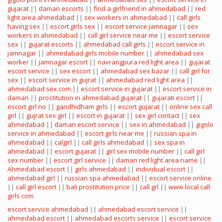
gujarat
||
daman escorts
||
find a girlfriend in ahmedabad
||
red
light area ahmedabad
||
sex workers in ahmedabad
||
call girls
having sex
||
escort girls sex
||
escort service jamnagar
||
sex
workers in ahmedabad
||
call girl service near me
||
escort service
sex
||
gujarat escorts
||
ahmedabad call girls
||
escort service in
jamnagar
||
ahmedabad girls mobile number
||
ahmedabad sex
worker
||
jamnagar escort
||
navrangpura red light area
||
gujarat
escort service
||
sex escort
||
ahmedabad sex bazar
||
call girl for
sex
||
escort service in gujrat
||
ahmedabad red light area
||
ahmedabad sex com
||
escort service in gujarat
||
escort service in
daman
||
prostitution in ahmedabad gujarat
||
gujarati escort
||
escort girl no
||
gandhidham girls
||
escort gujarat
||
online sex call
girl
||
gujrat sex girl
||
escort in gujarat
||
sex girl contact
||
sex
ahmedabad
||
daman escort service
||
sex in ahmedabad
||
gigolo
service in ahmedabad
||
escort girls near me
||
russian spa in
ahmedabad
||
calgirl
||
call girls ahmedabad
||
sex spa in
ahmedabad
||
escort gujarat
||
girl sex mobile number
||
call girl
sex number
||
escort girl service
||
daman red light area name
||
Ahmedabad escort
||
girls ahmedabad
||
individual escort
||
ahmedabad girl
||
russian spa ahmedabad
||
escort service online
||
call girl escort
||
bali prostitution price
||
call grl
||
www local call
girls com
escort service ahmedabad
||
ahmedabad escort service
||
ahmedabad escort
||
ahmedabad escorts service
||
escort service