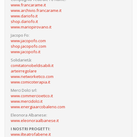
www.francarame.it
www.archivio.francarame.it
www.dariofo.it
shop.dariofo.it
www.mariopirovano.it
Jacopo Fo:
www.jacopofo.com
shop.jacopofo.com
www.jacopofo.it
Solidarietà:
comitatonobeldisabili.it
arteirregolare
www.networketico.com
www.comicoterapia.it
Merci Dolci srl:
www.commercioetico.it
www.mercidolci.it
www.energiaarcobaleno.com
Eleonora Albanese:
www.eleonoraalbanese.it
I NOSTRI PROGETTI:
www.ilteatrofabene.it