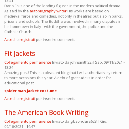
13:41
Dario Fo is one of the leading figures in the modern political drama.
As said by the
autobiography writer
His works are based on
medieval farce and comedies, not only in theatres but also in parks,
prisons and schools. The Buddha was involved in many disputes in
his hometown in Italy - with the government, the police and the
Catholic Church.
Accedi
o
registrati
per inserire commenti.
Fit Jackets
Collegamento permanente
Inviato da
johnsmith22
il Sab, 09/11/2021 -
13:24
Amazing post! This is a pleasant blog that I will authoritatively return
to more occasions this year! A debt of gratitude is in order for
educational post.
spider man jacket costume
Accedi
o
registrati
per inserire commenti.
The American Book Writing
Collegamento permanente
Inviato da
gibsonclara623
il Gio,
09/16/2021 - 14:47