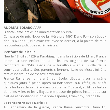
ANDREAS SOLARO / AFP
Franca Rame lors d’une manifestation en 1997.
Comparse du prix Nobel de la littérature 1997, Dario Fo – son époux
depuis 60 ans –, elle avait été, avec ce dernier, à la pointe de tous
les combats politiques et féministes.
L’enfant de la balle
Née le 18 juillet 1929 à Parabiago, dans la région de Milan, Franca
Rame est une enfant de la balle. Les origines de sa famille
remontent au XVIIe siècle de « burattinis » et au XVIIIe de la
commedia dell’arte. Ses parents sillonnent l’Italie de Mussolini, à la
tête d’une troupe de théâtre ambulant.
Franca Rame se formera à leur école, débutant sur la scène
quelques jours à peine après sa naissance, aux côtés, ou plutôt
dans les bras de sa mère, dans un drame. Plus tard, au fil des haltes
dans les villes et les villages, elle passe de pièces historiques sur
Galilée et Giordiano Bruno à Shakespeare, Tchekhov, Pirandello…
La rencontre avec Dario Fo
Au lendemain de la guerre, Franca Rame rencontre Dario Fo,