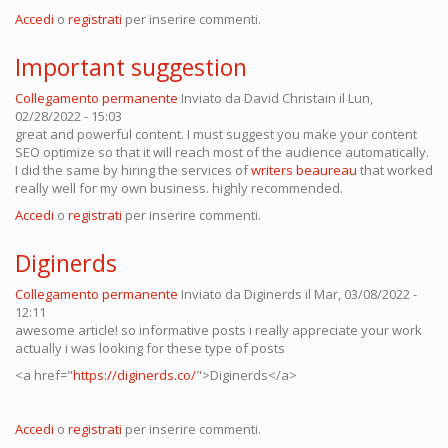
Accedi
o
registrati
per inserire commenti.
Important suggestion
Collegamento permanente
Inviato da
David Christain
il Lun,
02/28/2022 - 15:03
great and powerful content. I must suggest you make your content
SEO optimize so that it will reach most of the audience automatically.
I did the same by hiring the services of
writers beaureau
that worked
really well for my own business. highly recommended.
Accedi
o
registrati
per inserire commenti.
Diginerds
Collegamento permanente
Inviato da
Diginerds
il Mar, 03/08/2022 -
12:11
awesome article! so informative posts i really appreciate your work
actually i was looking for these type of posts
<a href="
https://diginerds.co/
">Diginerds</a>
Accedi
o
registrati
per inserire commenti.