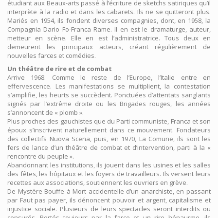
étudiant aux Beaux-arts passé à l’écriture de sketchs satiriques qu’il
interprète à la radio et dans les cabarets. Ils ne se quitteront plus.
Mariés en 1954, ils fondent diverses compagnies, dont, en 1958, la
Compagnia Dario Fo-Franca Rame. Il en est le dramaturge, auteur,
metteur en scène. Elle en est l’administratrice. Tous deux en
demeurent les principaux acteurs, créant régulièrement de
nouvelles farces et comédies.
Un théâtre de rire et de combat
Arrive 1968. Comme le reste de l’Europe, l’Italie entre en
effervescence. Les manifestations se multiplient, la contestation
s’amplifie, les heurts se succèdent. Ponctuées d’attentats sanglants
signés par l’extrême droite ou les Brigades rouges, les années
s’annoncent de « plomb ».
Plus proches des gauchistes que du Parti communiste, Franca et son
époux s’inscrivent naturellement dans ce mouvement. Fondateurs
des collectifs Nuova Scena, puis, en 1970, La Comune, ils sont les
fers de lance d’un théâtre de combat et d’intervention, parti à la «
rencontre du peuple ».
Abandonnant les institutions, ils jouent dans les usines et les salles
des fêtes, les hôpitaux et les foyers de travailleurs. Ils versent leurs
recettes aux associations, soutiennent les ouvriers en grève.
De Mystère Bouffe à Mort accidentelle d’un anarchiste, en passant
par Faut pas payer, ils dénoncent pouvoir et argent, capitalisme et
injustice sociale. Plusieurs de leurs spectacles seront interdits ou
censurés. Portés toujours par la farce et un rire hénaurme, ils