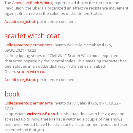
The
American Book Writing
experts said that In the run-up to the
Revolution, the Liberals organized an effective resistance movement
against British rule in the colonies of the United States.
Accedi
o
registrati
per inserire commenti.
scarlet witch coat
Collegamento permanente
Inviato da
lucille mcmahan
il Gio,
09/30/2021 - 13:23
In the gripping series of "Civil War" Scarlet Witch most expected
character inspired by the comical styles. This amazing character has
been played in an outlandish way in the series Elizabeth
Olsen.
scarlet witch coat
Accedi
o
registrati
per inserire commenti.
book
Collegamento permanente
Inviato da
jullyalex
il Gio, 01/13/2022 -
17:23
I appreciate
writers of usa
that she had dealt with her agony and
stresses up till now. I mean I have watched a couple of her shows
and never would have I felt that such a lot of torment would be taken
cover behind that grin.