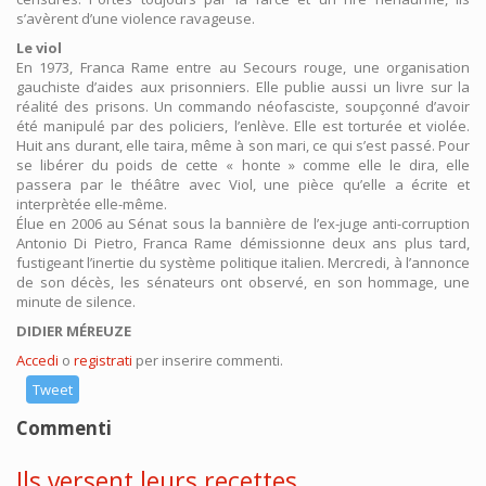
s’avèrent d’une violence ravageuse.
Le viol
En 1973, Franca Rame entre au Secours rouge, une organisation
gauchiste d’aides aux prisonniers. Elle publie aussi un livre sur la
réalité des prisons. Un commando néofasciste, soupçonné d’avoir
été manipulé par des policiers, l’enlève. Elle est torturée et violée.
Huit ans durant, elle taira, même à son mari, ce qui s’est passé. Pour
se libérer du poids de cette « honte » comme elle le dira, elle
passera par le théâtre avec Viol, une pièce qu’elle a écrite et
interprètée elle-même.
Élue en 2006 au Sénat sous la bannière de l’ex-juge anti-corruption
Antonio Di Pietro, Franca Rame démissionne deux ans plus tard,
fustigeant l’inertie du système politique italien. Mercredi, à l’annonce
de son décès, les sénateurs ont observé, en son hommage, une
minute de silence.
DIDIER MÉREUZE
Accedi
o
registrati
per inserire commenti.
Tweet
Commenti
Ils versent leurs recettes