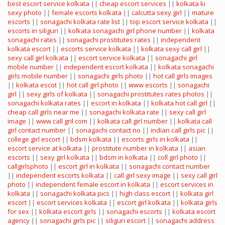
best escort service kolkata
||
cheap escort services
||
kolkata ki
sexy photo
||
female escorts kolkata
||
calcutta sexy girl
||
mature
escorts
||
sonagachi kolkata rate list
||
top escort service kolkata
||
escorts in siliguri
||
kolkata sonagachi girl phone number
||
kolkata
sonagachi rates
||
sonagachi prostitutes rates
||
independent
kolkata escort
||
escorts service kolkata
||
kolkata sexy call girl
||
sexy call girl kolkata
||
escort service kolkata
||
sonagachi girl
mobile number
||
independent escort kolkata
||
kolkata sonagachi
girls mobile number
||
sonagachi girls photo
||
hot call girls images
||
kolkata escot
||
hot call girl photo
||
www escorts
||
sonagachi
girl
||
sexy girls of kolkata
||
sonagachi prostitutes rates photos
||
sonagachi kolkata rates
||
escort in kolkata
||
kolkata hot call girl
||
cheap call girls near me
||
sonagachi kolkata rate
||
sexy call girl
image
||
www call gril com
||
kolkata call girl number
||
kolkata call
girl contact number
||
sonagachi contact no
||
indian call girls pic
||
college girl escort
||
bdsm kolkata
||
escorts girls in kolkata
||
escort service at kolkata
||
prostitute number in kolkata
||
asian
escorts
||
sexy girl kolkata
||
bdsm in kolkata
||
coll girl photo
||
callgirlsphoto
||
escort girl in kolkata
||
sonagachi contact number
||
independent escorts kolkata
||
call girl sexy image
||
sexy call girl
photo
||
independent female escort in kolkata
||
escort services in
kolkata
||
sonagachi kolkata pics
||
high class escort
||
kolkata girl
escort
||
escort services kolkata
||
escort girl kolkata
||
kolkata girls
for sex
||
kolkata escort girls
||
sonagachi escorts
||
kolkata escort
agency
||
sonagachi girls pic
||
siliguri escort
||
sonagachi address