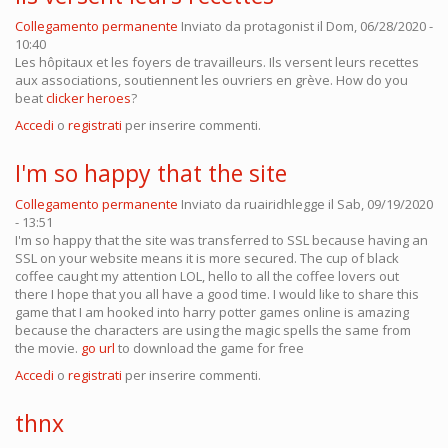
Collegamento permanente
Inviato da
protagonist
il Dom, 06/28/2020 -
10:40
Les hôpitaux et les foyers de travailleurs. Ils versent leurs recettes
aux associations, soutiennent les ouvriers en grève. How do you
beat
clicker heroes
?
Accedi
o
registrati
per inserire commenti.
I'm so happy that the site
Collegamento permanente
Inviato da
ruairidhlegge
il Sab, 09/19/2020
- 13:51
I'm so happy that the site was transferred to SSL because having an
SSL on your website means it is more secured. The cup of black
coffee caught my attention LOL, hello to all the coffee lovers out
there I hope that you all have a good time. I would like to share this
game that I am hooked into harry potter games online is amazing
because the characters are using the magic spells the same from
the movie.
go url
to download the game for free
Accedi
o
registrati
per inserire commenti.
thnx