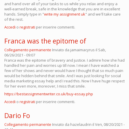
and hand over all of your tasks to us while you relax and enjoy a
well-earned break, safe in the knowledge that you are in excellent
hands. Simply type in "
write my assignment uk
" and we'll take care
of the rest.
Accedi
o
registrati
per inserire commenti.
Franca was the epitome of
Collegamento permanente
Inviato da
jamaimacyrus
il Sab,
06/26/2021 - 09:07
Franca was the epitome of bravery and justice. I admire how she had
handled her pain and worries up till now. I mean I have watched a
few of her shows and never would have I thought that so much pain
would be hidden behind that smile. And I was just looking for social
media marketing essay help and I read this. Now I have huge respect
for her even more, moreover, I miss that smile.
https://bestassignmentwriter.co.uk/buy-essay.php
Accedi
o
registrati
per inserire commenti.
Dario Fo
Collegamento permanente
Inviato da
hazelaudrin
il Ven, 08/20/2021 -