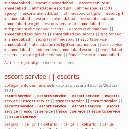
in ahmedabad
||
escort in ahmedabad
||
escorts service in
ahmedabad
||
ahmedabad escort girl
||
ahmedabad escorts
agency
||
escorts ahmedabad
||
ahmedabad call girls
||
escort girl
in ahmedabad
||
escorts in ahmedabad
||
escort ahmedabad
||
ahmedabad sex girl
||
escorts services in ahmedabad
||
independent ahmedabad escorts
||
escorts in ahemdabad
||
ahmedabad sex service
||
ahmedabad sex service
||
girls for sex
in ahmedabad
||
sex girl in ahmedabad
||
escorts service
ahmedabad
||
ahmedabad red light contact number
||
sex service
in ahmedabad
||
independent ahmedabad escorts
||
ahemdabad
escorts
||
escort girl ahmedabad
||
female escort in ahmedabad
Accedi
o
registrati
per inserire commenti.
escort service || escorts
Collegamento permanente
Inviato da
piyasen2
il Sab, 03/26/2022 -
13:21
escort service
||
escorts service
||
escort service
||
escorts
service
||
escort service
||
escorts service
||
escort service
||
escorts service
||
escort service
||
escorts service
||
escort
service
||
escorts service
||
escort service
||
escorts service
||
escort service
||
call girls
| |
call girl
| |
call girls
| |
call girl
| |
call girls
| |
call girl
| |