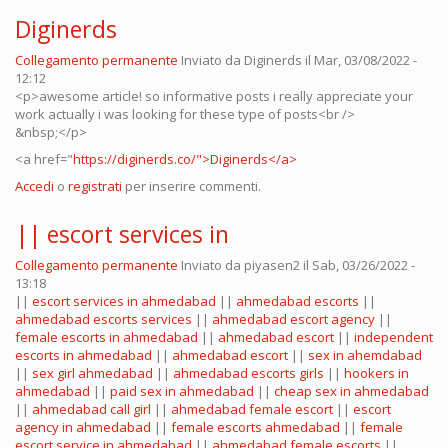
Diginerds
Collegamento permanente
Inviato da
Diginerds
il Mar, 03/08/2022 -
12:12
<p>awesome article! so informative posts i really appreciate your
work actually i was looking for these type of posts<br />
&nbsp;</p>
<a href="
https://diginerds.co/">Diginerds</a>
Accedi
o
registrati
per inserire commenti.
|| escort services in
Collegamento permanente
Inviato da
piyasen2
il Sab, 03/26/2022 -
13:18
||
escort services in ahmedabad
||
ahmedabad escorts
||
ahmedabad escorts services
||
ahmedabad escort agency
||
female escorts in ahmedabad
||
ahmedabad escort
||
independent
escorts in ahmedabad
||
ahmedabad escort
||
sex in ahemdabad
||
sex girl ahmedabad
||
ahmedabad escorts girls
||
hookers in
ahmedabad
||
paid sex in ahmedabad
||
cheap sex in ahmedabad
||
ahmedabad call girl
||
ahmedabad female escort
||
escort
agency in ahmedabad
||
female escorts ahmedabad
||
female
escort service in ahmedabad
||
ahmedabad female escorts
||