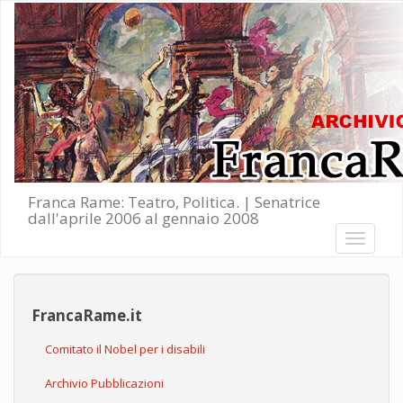
Salta al contenuto principale
Franca Rame: Teatro, Politica. | Senatrice
dall'aprile 2006 al gennaio 2008
Toggle
navigati
FrancaRame.it
Comitato il Nobel per i disabili
Archivio Pubblicazioni