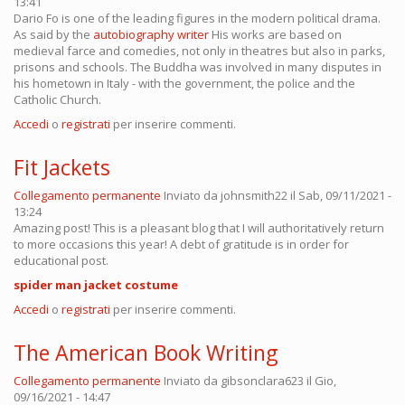
13:41
Dario Fo is one of the leading figures in the modern political drama.
As said by the
autobiography writer
His works are based on
medieval farce and comedies, not only in theatres but also in parks,
prisons and schools. The Buddha was involved in many disputes in
his hometown in Italy - with the government, the police and the
Catholic Church.
Accedi
o
registrati
per inserire commenti.
Fit Jackets
Collegamento permanente
Inviato da
johnsmith22
il Sab, 09/11/2021 -
13:24
Amazing post! This is a pleasant blog that I will authoritatively return
to more occasions this year! A debt of gratitude is in order for
educational post.
spider man jacket costume
Accedi
o
registrati
per inserire commenti.
The American Book Writing
Collegamento permanente
Inviato da
gibsonclara623
il Gio,
09/16/2021 - 14:47