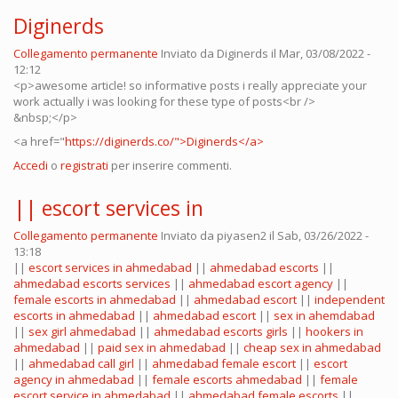
Diginerds
Collegamento permanente
Inviato da
Diginerds
il Mar, 03/08/2022 -
12:12
<p>awesome article! so informative posts i really appreciate your
work actually i was looking for these type of posts<br />
&nbsp;</p>
<a href="
https://diginerds.co/">Diginerds</a>
Accedi
o
registrati
per inserire commenti.
|| escort services in
Collegamento permanente
Inviato da
piyasen2
il Sab, 03/26/2022 -
13:18
||
escort services in ahmedabad
||
ahmedabad escorts
||
ahmedabad escorts services
||
ahmedabad escort agency
||
female escorts in ahmedabad
||
ahmedabad escort
||
independent
escorts in ahmedabad
||
ahmedabad escort
||
sex in ahemdabad
||
sex girl ahmedabad
||
ahmedabad escorts girls
||
hookers in
ahmedabad
||
paid sex in ahmedabad
||
cheap sex in ahmedabad
||
ahmedabad call girl
||
ahmedabad female escort
||
escort
agency in ahmedabad
||
female escorts ahmedabad
||
female
escort service in ahmedabad
||
ahmedabad female escorts
||