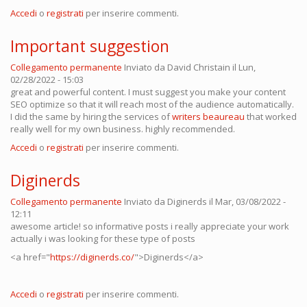
Accedi
o
registrati
per inserire commenti.
Important suggestion
Collegamento permanente
Inviato da
David Christain
il Lun,
02/28/2022 - 15:03
great and powerful content. I must suggest you make your content
SEO optimize so that it will reach most of the audience automatically.
I did the same by hiring the services of
writers beaureau
that worked
really well for my own business. highly recommended.
Accedi
o
registrati
per inserire commenti.
Diginerds
Collegamento permanente
Inviato da
Diginerds
il Mar, 03/08/2022 -
12:11
awesome article! so informative posts i really appreciate your work
actually i was looking for these type of posts
<a href="
https://diginerds.co/
">Diginerds</a>
Accedi
o
registrati
per inserire commenti.