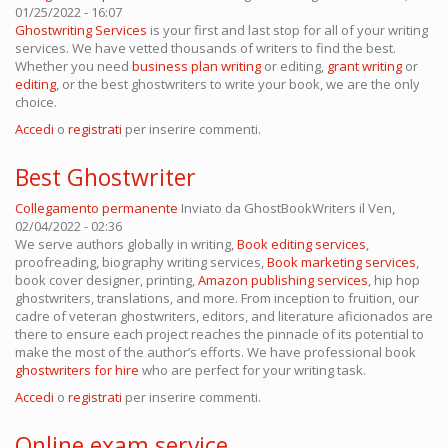
01/25/2022 - 16:07
Ghostwriting Services
is your first and last stop for all of your writing
services. We have vetted thousands of writers to find the best.
Whether you need
business plan writing
or editing,
grant writing
or
editing
, or the best ghostwriters to write your book, we are the only
choice.
Accedi
o
registrati
per inserire commenti.
Best Ghostwriter
Collegamento permanente
Inviato da
GhostBookWriters
il Ven,
02/04/2022 - 02:36
We serve authors globally in writing,
Book editing services
,
proofreading, biography writing services,
Book marketing services
,
book cover designer, printing,
Amazon publishing services
, hip hop
ghostwriters, translations, and more. From inception to fruition, our
cadre of veteran ghostwriters, editors, and literature aficionados are
there to ensure each project reaches the pinnacle of its potential to
make the most of the author’s efforts. We have professional book
ghostwriters for hire
who are perfect for your writing task.
Accedi
o
registrati
per inserire commenti.
Online exam service