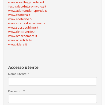
www.ecovillaggiosolare.it
festivalecofuturo.myblog.it
www.adomandarisponde.it
www.ecofiera.it
www.ecotecno.tv
www.stradaalternativa.com
www.sessosublime.it
www.clinicaverde.it
www.amoreamore.it
www.atlantide.tv
www.ridere.it
Accesso utente
Nome utente
*
Password
*