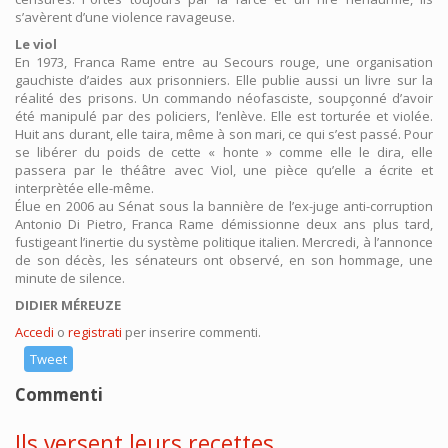
s’avèrent d’une violence ravageuse.
Le viol
En 1973, Franca Rame entre au Secours rouge, une organisation
gauchiste d’aides aux prisonniers. Elle publie aussi un livre sur la
réalité des prisons. Un commando néofasciste, soupçonné d’avoir
été manipulé par des policiers, l’enlève. Elle est torturée et violée.
Huit ans durant, elle taira, même à son mari, ce qui s’est passé. Pour
se libérer du poids de cette « honte » comme elle le dira, elle
passera par le théâtre avec Viol, une pièce qu’elle a écrite et
interprètée elle-même.
Élue en 2006 au Sénat sous la bannière de l’ex-juge anti-corruption
Antonio Di Pietro, Franca Rame démissionne deux ans plus tard,
fustigeant l’inertie du système politique italien. Mercredi, à l’annonce
de son décès, les sénateurs ont observé, en son hommage, une
minute de silence.
DIDIER MÉREUZE
Accedi
o
registrati
per inserire commenti.
Tweet
Commenti
Ils versent leurs recettes