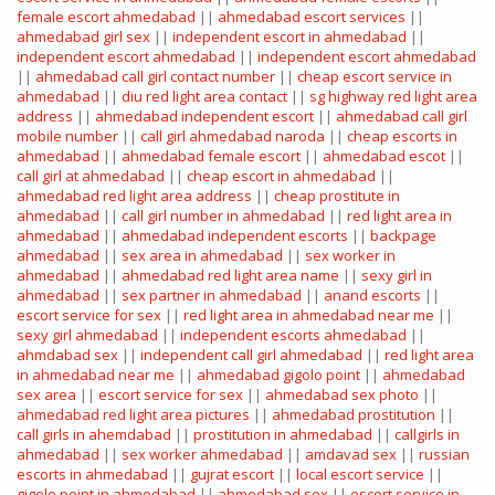
female escort ahmedabad
||
ahmedabad escort services
||
ahmedabad girl sex
||
independent escort in ahmedabad
||
independent escort ahmedabad
||
independent escort ahmedabad
||
ahmedabad call girl contact number
||
cheap escort service in
ahmedabad
||
diu red light area contact
||
sg highway red light area
address
||
ahmedabad independent escort
||
ahmedabad call girl
mobile number
||
call girl ahmedabad naroda
||
cheap escorts in
ahmedabad
||
ahmedabad female escort
||
ahmedabad escot
||
call girl at ahmedabad
||
cheap escort in ahmedabad
||
ahmedabad red light area address
||
cheap prostitute in
ahmedabad
||
call girl number in ahmedabad
||
red light area in
ahmedabad
||
ahmedabad independent escorts
||
backpage
ahmedabad
||
sex area in ahmedabad
||
sex worker in
ahmedabad
||
ahmedabad red light area name
||
sexy girl in
ahmedabad
||
sex partner in ahmedabad
||
anand escorts
||
escort service for sex
||
red light area in ahmedabad near me
||
sexy girl ahmedabad
||
independent escorts ahmedabad
||
ahmdabad sex
||
independent call girl ahmedabad
||
red light area
in ahmedabad near me
||
ahmedabad gigolo point
||
ahmedabad
sex area
||
escort service for sex
||
ahmedabad sex photo
||
ahmedabad red light area pictures
||
ahmedabad prostitution
||
call girls in ahemdabad
||
prostitution in ahmedabad
||
callgirls in
ahmedabad
||
sex worker ahmedabad
||
amdavad sex
||
russian
escorts in ahmedabad
||
gujrat escort
||
local escort service
||
gigolo point in ahmedabad
||
ahmedabad sex
||
escort service in