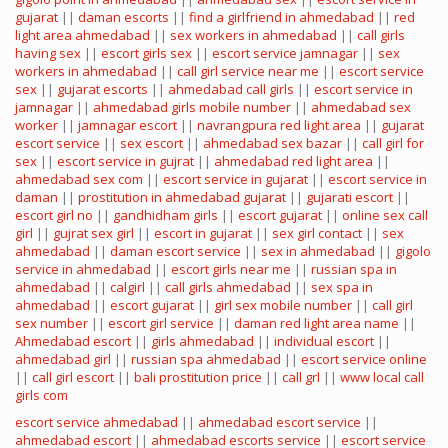
gujarat
||
daman escorts
||
find a girlfriend in ahmedabad
||
red
light area ahmedabad
||
sex workers in ahmedabad
||
call girls
having sex
||
escort girls sex
||
escort service jamnagar
||
sex
workers in ahmedabad
||
call girl service near me
||
escort service
sex
||
gujarat escorts
||
ahmedabad call girls
||
escort service in
jamnagar
||
ahmedabad girls mobile number
||
ahmedabad sex
worker
||
jamnagar escort
||
navrangpura red light area
||
gujarat
escort service
||
sex escort
||
ahmedabad sex bazar
||
call girl for
sex
||
escort service in gujrat
||
ahmedabad red light area
||
ahmedabad sex com
||
escort service in gujarat
||
escort service in
daman
||
prostitution in ahmedabad gujarat
||
gujarati escort
||
escort girl no
||
gandhidham girls
||
escort gujarat
||
online sex call
girl
||
gujrat sex girl
||
escort in gujarat
||
sex girl contact
||
sex
ahmedabad
||
daman escort service
||
sex in ahmedabad
||
gigolo
service in ahmedabad
||
escort girls near me
||
russian spa in
ahmedabad
||
calgirl
||
call girls ahmedabad
||
sex spa in
ahmedabad
||
escort gujarat
||
girl sex mobile number
||
call girl
sex number
||
escort girl service
||
daman red light area name
||
Ahmedabad escort
||
girls ahmedabad
||
individual escort
||
ahmedabad girl
||
russian spa ahmedabad
||
escort service online
||
call girl escort
||
bali prostitution price
||
call grl
||
www local call
girls com
escort service ahmedabad
||
ahmedabad escort service
||
ahmedabad escort
||
ahmedabad escorts service
||
escort service