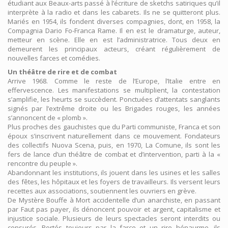
étudiant aux Beaux-arts passé à l’écriture de sketchs satiriques qu’il
interprète à la radio et dans les cabarets. Ils ne se quitteront plus.
Mariés en 1954, ils fondent diverses compagnies, dont, en 1958, la
Compagnia Dario Fo-Franca Rame. Il en est le dramaturge, auteur,
metteur en scène. Elle en est l’administratrice. Tous deux en
demeurent les principaux acteurs, créant régulièrement de
nouvelles farces et comédies.
Un théâtre de rire et de combat
Arrive 1968. Comme le reste de l’Europe, l’Italie entre en
effervescence. Les manifestations se multiplient, la contestation
s’amplifie, les heurts se succèdent. Ponctuées d’attentats sanglants
signés par l’extrême droite ou les Brigades rouges, les années
s’annoncent de « plomb ».
Plus proches des gauchistes que du Parti communiste, Franca et son
époux s’inscrivent naturellement dans ce mouvement. Fondateurs
des collectifs Nuova Scena, puis, en 1970, La Comune, ils sont les
fers de lance d’un théâtre de combat et d’intervention, parti à la «
rencontre du peuple ».
Abandonnant les institutions, ils jouent dans les usines et les salles
des fêtes, les hôpitaux et les foyers de travailleurs. Ils versent leurs
recettes aux associations, soutiennent les ouvriers en grève.
De Mystère Bouffe à Mort accidentelle d’un anarchiste, en passant
par Faut pas payer, ils dénoncent pouvoir et argent, capitalisme et
injustice sociale. Plusieurs de leurs spectacles seront interdits ou
censurés. Portés toujours par la farce et un rire hénaurme, ils