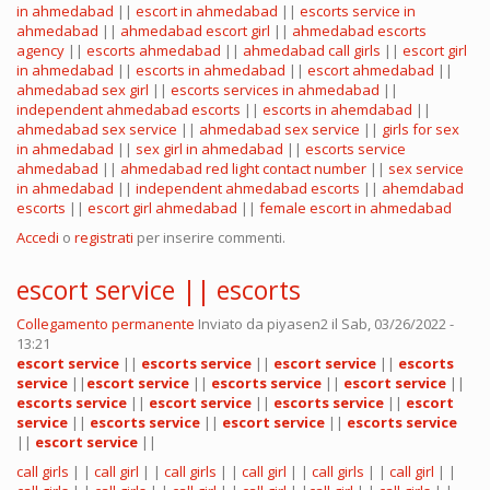
in ahmedabad
||
escort in ahmedabad
||
escorts service in
ahmedabad
||
ahmedabad escort girl
||
ahmedabad escorts
agency
||
escorts ahmedabad
||
ahmedabad call girls
||
escort girl
in ahmedabad
||
escorts in ahmedabad
||
escort ahmedabad
||
ahmedabad sex girl
||
escorts services in ahmedabad
||
independent ahmedabad escorts
||
escorts in ahemdabad
||
ahmedabad sex service
||
ahmedabad sex service
||
girls for sex
in ahmedabad
||
sex girl in ahmedabad
||
escorts service
ahmedabad
||
ahmedabad red light contact number
||
sex service
in ahmedabad
||
independent ahmedabad escorts
||
ahemdabad
escorts
||
escort girl ahmedabad
||
female escort in ahmedabad
Accedi
o
registrati
per inserire commenti.
escort service || escorts
Collegamento permanente
Inviato da
piyasen2
il Sab, 03/26/2022 -
13:21
escort service
||
escorts service
||
escort service
||
escorts
service
||
escort service
||
escorts service
||
escort service
||
escorts service
||
escort service
||
escorts service
||
escort
service
||
escorts service
||
escort service
||
escorts service
||
escort service
||
call girls
| |
call girl
| |
call girls
| |
call girl
| |
call girls
| |
call girl
| |