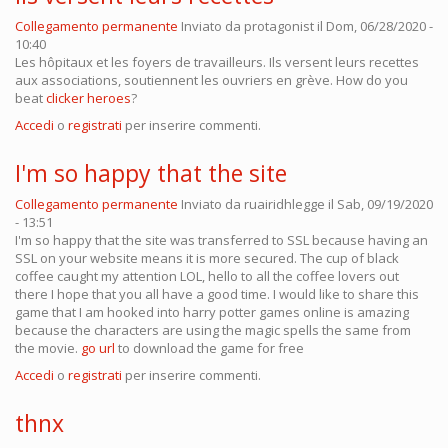
Collegamento permanente
Inviato da
protagonist
il Dom, 06/28/2020 -
10:40
Les hôpitaux et les foyers de travailleurs. Ils versent leurs recettes
aux associations, soutiennent les ouvriers en grève. How do you
beat
clicker heroes
?
Accedi
o
registrati
per inserire commenti.
I'm so happy that the site
Collegamento permanente
Inviato da
ruairidhlegge
il Sab, 09/19/2020
- 13:51
I'm so happy that the site was transferred to SSL because having an
SSL on your website means it is more secured. The cup of black
coffee caught my attention LOL, hello to all the coffee lovers out
there I hope that you all have a good time. I would like to share this
game that I am hooked into harry potter games online is amazing
because the characters are using the magic spells the same from
the movie.
go url
to download the game for free
Accedi
o
registrati
per inserire commenti.
thnx