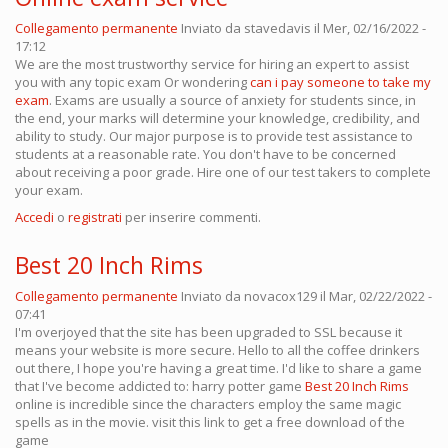
Collegamento permanente
Inviato da
stavedavis
il Mer, 02/16/2022 -
17:12
We are the most trustworthy service for hiring an expert to assist
you with any topic exam Or wondering
can i pay someone to take my
exam
. Exams are usually a source of anxiety for students since, in
the end, your marks will determine your knowledge, credibility, and
ability to study. Our major purpose is to provide test assistance to
students at a reasonable rate. You don't have to be concerned
about receiving a poor grade. Hire one of our test takers to complete
your exam.
Accedi
o
registrati
per inserire commenti.
Best 20 Inch Rims
Collegamento permanente
Inviato da
novacox129
il Mar, 02/22/2022 -
07:41
I'm overjoyed that the site has been upgraded to SSL because it
means your website is more secure. Hello to all the coffee drinkers
out there, I hope you're having a great time. I'd like to share a game
that I've become addicted to: harry potter game
Best 20 Inch Rims
online is incredible since the characters employ the same magic
spells as in the movie. visit this link to get a free download of the
game