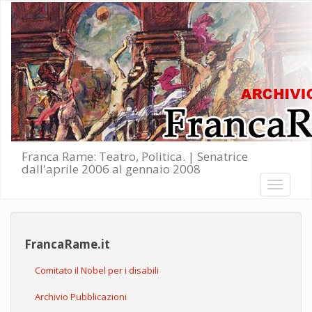
Salta al contenuto principale
Franca Rame: Teatro, Politica. | Senatrice
dall'aprile 2006 al gennaio 2008
Toggle
navigati
FrancaRame.it
Comitato il Nobel per i disabili
Archivio Pubblicazioni