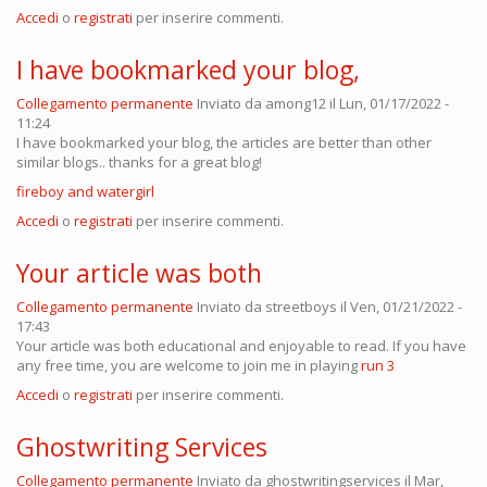
Accedi
o
registrati
per inserire commenti.
I have bookmarked your blog,
Collegamento permanente
Inviato da
among12
il Lun, 01/17/2022 -
11:24
I have bookmarked your blog, the articles are better than other
similar blogs.. thanks for a great blog!
fireboy and watergirl
Accedi
o
registrati
per inserire commenti.
Your article was both
Collegamento permanente
Inviato da
streetboys
il Ven, 01/21/2022 -
17:43
Your article was both educational and enjoyable to read. If you have
any free time, you are welcome to join me in playing
run 3
Accedi
o
registrati
per inserire commenti.
Ghostwriting Services
Collegamento permanente
Inviato da
ghostwritingservices
il Mar,