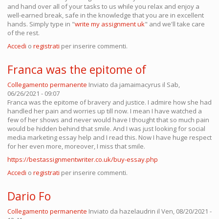
and hand over all of your tasks to us while you relax and enjoy a
well-earned break, safe in the knowledge that you are in excellent
hands. Simply type in "
write my assignment uk
" and we'll take care
of the rest.
Accedi
o
registrati
per inserire commenti.
Franca was the epitome of
Collegamento permanente
Inviato da
jamaimacyrus
il Sab,
06/26/2021 - 09:07
Franca was the epitome of bravery and justice. I admire how she had
handled her pain and worries up till now. I mean I have watched a
few of her shows and never would have I thought that so much pain
would be hidden behind that smile. And I was just looking for social
media marketing essay help and I read this. Now I have huge respect
for her even more, moreover, I miss that smile.
https://bestassignmentwriter.co.uk/buy-essay.php
Accedi
o
registrati
per inserire commenti.
Dario Fo
Collegamento permanente
Inviato da
hazelaudrin
il Ven, 08/20/2021 -