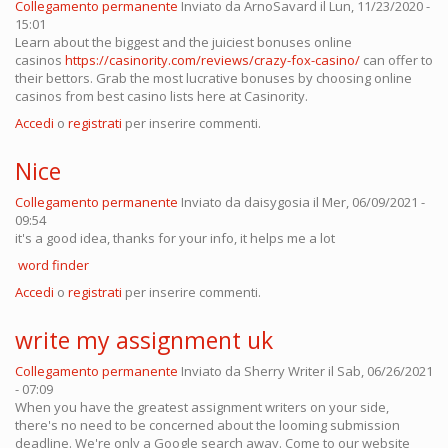
Collegamento permanente
Inviato da
ArnoSavard
il Lun, 11/23/2020 -
15:01
Learn about the biggest and the juiciest bonuses online
casinos
https://casinority.com/reviews/crazy-fox-casino/
can offer to
their bettors. Grab the most lucrative bonuses by choosing online
casinos from best casino lists here at Casinority.
Accedi
o
registrati
per inserire commenti.
Nice
Collegamento permanente
Inviato da
daisygosia
il Mer, 06/09/2021 -
09:54
it's a good idea, thanks for your info, it helps me a lot
word finder
Accedi
o
registrati
per inserire commenti.
write my assignment uk
Collegamento permanente
Inviato da
Sherry Writer
il Sab, 06/26/2021
- 07:09
When you have the greatest assignment writers on your side,
there's no need to be concerned about the looming submission
deadline. We're only a Google search away. Come to our website