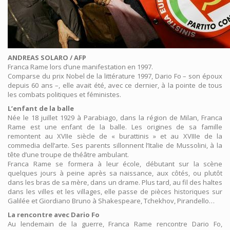
ANDREAS SOLARO / AFP
Franca Rame lors d’une manifestation en 1997.
Comparse du prix Nobel de la littérature 1997, Dario Fo – son époux
depuis 60 ans –, elle avait été, avec ce dernier, à la pointe de tous
les combats politiques et féministes.
L’enfant de la balle
Née le 18 juillet 1929 à Parabiago, dans la région de Milan, Franca
Rame est une enfant de la balle. Les origines de sa famille
remontent au XVIIe siècle de « burattinis » et au XVIIIe de la
commedia dell’arte. Ses parents sillonnent l’Italie de Mussolini, à la
tête d’une troupe de théâtre ambulant.
Franca Rame se formera à leur école, débutant sur la scène
quelques jours à peine après sa naissance, aux côtés, ou plutôt
dans les bras de sa mère, dans un drame. Plus tard, au fil des haltes
dans les villes et les villages, elle passe de pièces historiques sur
Galilée et Giordiano Bruno à Shakespeare, Tchekhov, Pirandello…
La rencontre avec Dario Fo
Au lendemain de la guerre, Franca Rame rencontre Dario Fo,