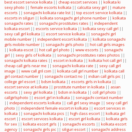
best escort service kolkata
||
cheap escort services
||
kolkata ki
sexy photo
||
female escorts kolkata
||
calcutta sexy girl
||
mature
escorts
||
sonagachi kolkata rate list
||
top escort service kolkata
||
escorts in siliguri
||
kolkata sonagachi girl phone number
||
kolkata
sonagachi rates
||
sonagachi prostitutes rates
||
independent
kolkata escort
||
escorts service kolkata
||
kolkata sexy call girl
||
sexy call girl kolkata
||
escort service kolkata
||
sonagachi girl
mobile number
||
independent escort kolkata
||
kolkata sonagachi
girls mobile number
||
sonagachi girls photo
||
hot call girls images
||
kolkata escot
||
hot call girl photo
||
www escorts
||
sonagachi
girl
||
sexy girls of kolkata
||
sonagachi prostitutes rates photos
||
sonagachi kolkata rates
||
escort in kolkata
||
kolkata hot call girl
||
cheap call girls near me
||
sonagachi kolkata rate
||
sexy call girl
image
||
www call gril com
||
kolkata call girl number
||
kolkata call
girl contact number
||
sonagachi contact no
||
indian call girls pic
||
college girl escort
||
bdsm kolkata
||
escorts girls in kolkata
||
escort service at kolkata
||
prostitute number in kolkata
||
asian
escorts
||
sexy girl kolkata
||
bdsm in kolkata
||
coll girl photo
||
callgirlsphoto
||
escort girl in kolkata
||
sonagachi contact number
||
independent escorts kolkata
||
call girl sexy image
||
sexy call girl
photo
||
independent female escort in kolkata
||
escort services in
kolkata
||
sonagachi kolkata pics
||
high class escort
||
kolkata girl
escort
||
escort services kolkata
||
escort girl kolkata
||
kolkata girls
for sex
||
kolkata escort girls
||
sonagachi escorts
||
kolkata escort
agency
||
sonagachi girls pic
||
siliguri escort
||
sonagachi address