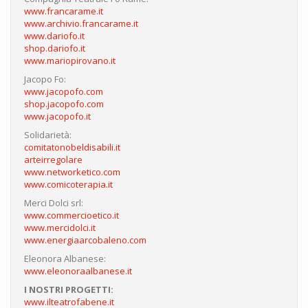
www.francarame.it
www.archivio.francarame.it
www.dariofo.it
shop.dariofo.it
www.mariopirovano.it
Jacopo Fo:
www.jacopofo.com
shop.jacopofo.com
www.jacopofo.it
Solidarietà:
comitatonobeldisabili.it
arteirregolare
www.networketico.com
www.comicoterapia.it
Merci Dolci srl:
www.commercioetico.it
www.mercidolci.it
www.energiaarcobaleno.com
Eleonora Albanese:
www.eleonoraalbanese.it
I NOSTRI PROGETTI:
www.ilteatrofabene.it