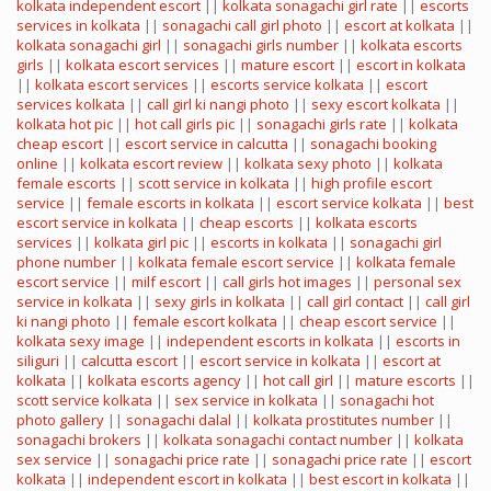
kolkata independent escort
||
kolkata sonagachi girl rate
||
escorts
services in kolkata
||
sonagachi call girl photo
||
escort at kolkata
||
kolkata sonagachi girl
||
sonagachi girls number
||
kolkata escorts
girls
||
kolkata escort services
||
mature escort
||
escort in kolkata
||
kolkata escort services
||
escorts service kolkata
||
escort
services kolkata
||
call girl ki nangi photo
||
sexy escort kolkata
||
kolkata hot pic
||
hot call girls pic
||
sonagachi girls rate
||
kolkata
cheap escort
||
escort service in calcutta
||
sonagachi booking
online
||
kolkata escort review
||
kolkata sexy photo
||
kolkata
female escorts
||
scott service in kolkata
||
high profile escort
service
||
female escorts in kolkata
||
escort service kolkata
||
best
escort service in kolkata
||
cheap escorts
||
kolkata escorts
services
||
kolkata girl pic
||
escorts in kolkata
||
sonagachi girl
phone number
||
kolkata female escort service
||
kolkata female
escort service
||
milf escort
||
call girls hot images
||
personal sex
service in kolkata
||
sexy girls in kolkata
||
call girl contact
||
call girl
ki nangi photo
||
female escort kolkata
||
cheap escort service
||
kolkata sexy image
||
independent escorts in kolkata
||
escorts in
siliguri
||
calcutta escort
||
escort service in kolkata
||
escort at
kolkata
||
kolkata escorts agency
||
hot call girl
||
mature escorts
||
scott service kolkata
||
sex service in kolkata
||
sonagachi hot
photo gallery
||
sonagachi dalal
||
kolkata prostitutes number
||
sonagachi brokers
||
kolkata sonagachi contact number
||
kolkata
sex service
||
sonagachi price rate
||
sonagachi price rate
||
escort
kolkata
||
independent escort in kolkata
||
best escort in kolkata
||