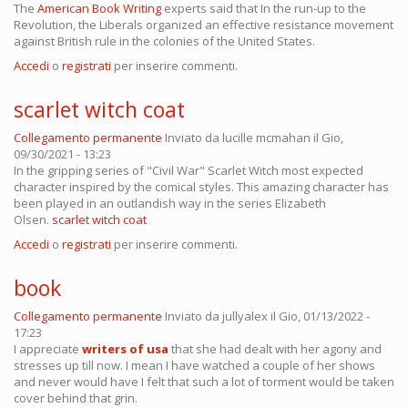
The
American Book Writing
experts said that In the run-up to the
Revolution, the Liberals organized an effective resistance movement
against British rule in the colonies of the United States.
Accedi
o
registrati
per inserire commenti.
scarlet witch coat
Collegamento permanente
Inviato da
lucille mcmahan
il Gio,
09/30/2021 - 13:23
In the gripping series of "Civil War" Scarlet Witch most expected
character inspired by the comical styles. This amazing character has
been played in an outlandish way in the series Elizabeth
Olsen.
scarlet witch coat
Accedi
o
registrati
per inserire commenti.
book
Collegamento permanente
Inviato da
jullyalex
il Gio, 01/13/2022 -
17:23
I appreciate
writers of usa
that she had dealt with her agony and
stresses up till now. I mean I have watched a couple of her shows
and never would have I felt that such a lot of torment would be taken
cover behind that grin.