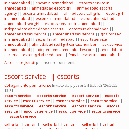
in ahmedabad
||
escort in ahmedabad
||
escorts service in
ahmedabad
||
ahmedabad escort girl
||
ahmedabad escorts
agency
||
escorts ahmedabad
||
ahmedabad call girls
||
escort girl
in ahmedabad
||
escorts in ahmedabad
||
escort ahmedabad
||
ahmedabad sex girl
||
escorts services in ahmedabad
||
independent ahmedabad escorts
||
escorts in ahemdabad
||
ahmedabad sex service
||
ahmedabad sex service
||
girls for sex
in ahmedabad
||
sex girl in ahmedabad
||
escorts service
ahmedabad
||
ahmedabad red light contact number
||
sex service
in ahmedabad
||
independent ahmedabad escorts
||
ahemdabad
escorts
||
escort girl ahmedabad
||
female escort in ahmedabad
Accedi
o
registrati
per inserire commenti.
escort service || escorts
Collegamento permanente
Inviato da
piyasen2
il Sab, 03/26/2022 -
13:21
escort service
||
escorts service
||
escort service
||
escorts
service
||
escort service
||
escorts service
||
escort service
||
escorts service
||
escort service
||
escorts service
||
escort
service
||
escorts service
||
escort service
||
escorts service
||
escort service
||
call girls
| |
call girl
| |
call girls
| |
call girl
| |
call girls
| |
call girl
| |