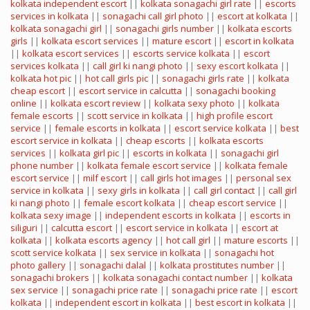
kolkata independent escort
||
kolkata sonagachi girl rate
||
escorts
services in kolkata
||
sonagachi call girl photo
||
escort at kolkata
||
kolkata sonagachi girl
||
sonagachi girls number
||
kolkata escorts
girls
||
kolkata escort services
||
mature escort
||
escort in kolkata
||
kolkata escort services
||
escorts service kolkata
||
escort
services kolkata
||
call girl ki nangi photo
||
sexy escort kolkata
||
kolkata hot pic
||
hot call girls pic
||
sonagachi girls rate
||
kolkata
cheap escort
||
escort service in calcutta
||
sonagachi booking
online
||
kolkata escort review
||
kolkata sexy photo
||
kolkata
female escorts
||
scott service in kolkata
||
high profile escort
service
||
female escorts in kolkata
||
escort service kolkata
||
best
escort service in kolkata
||
cheap escorts
||
kolkata escorts
services
||
kolkata girl pic
||
escorts in kolkata
||
sonagachi girl
phone number
||
kolkata female escort service
||
kolkata female
escort service
||
milf escort
||
call girls hot images
||
personal sex
service in kolkata
||
sexy girls in kolkata
||
call girl contact
||
call girl
ki nangi photo
||
female escort kolkata
||
cheap escort service
||
kolkata sexy image
||
independent escorts in kolkata
||
escorts in
siliguri
||
calcutta escort
||
escort service in kolkata
||
escort at
kolkata
||
kolkata escorts agency
||
hot call girl
||
mature escorts
||
scott service kolkata
||
sex service in kolkata
||
sonagachi hot
photo gallery
||
sonagachi dalal
||
kolkata prostitutes number
||
sonagachi brokers
||
kolkata sonagachi contact number
||
kolkata
sex service
||
sonagachi price rate
||
sonagachi price rate
||
escort
kolkata
||
independent escort in kolkata
||
best escort in kolkata
||