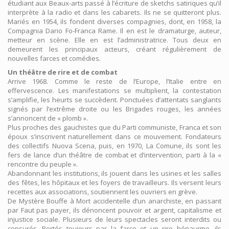
étudiant aux Beaux-arts passé à l’écriture de sketchs satiriques qu’il
interprète à la radio et dans les cabarets. Ils ne se quitteront plus.
Mariés en 1954, ils fondent diverses compagnies, dont, en 1958, la
Compagnia Dario Fo-Franca Rame. Il en est le dramaturge, auteur,
metteur en scène. Elle en est l’administratrice. Tous deux en
demeurent les principaux acteurs, créant régulièrement de
nouvelles farces et comédies.
Un théâtre de rire et de combat
Arrive 1968. Comme le reste de l’Europe, l’Italie entre en
effervescence. Les manifestations se multiplient, la contestation
s’amplifie, les heurts se succèdent. Ponctuées d’attentats sanglants
signés par l’extrême droite ou les Brigades rouges, les années
s’annoncent de « plomb ».
Plus proches des gauchistes que du Parti communiste, Franca et son
époux s’inscrivent naturellement dans ce mouvement. Fondateurs
des collectifs Nuova Scena, puis, en 1970, La Comune, ils sont les
fers de lance d’un théâtre de combat et d’intervention, parti à la «
rencontre du peuple ».
Abandonnant les institutions, ils jouent dans les usines et les salles
des fêtes, les hôpitaux et les foyers de travailleurs. Ils versent leurs
recettes aux associations, soutiennent les ouvriers en grève.
De Mystère Bouffe à Mort accidentelle d’un anarchiste, en passant
par Faut pas payer, ils dénoncent pouvoir et argent, capitalisme et
injustice sociale. Plusieurs de leurs spectacles seront interdits ou
censurés. Portés toujours par la farce et un rire hénaurme, ils