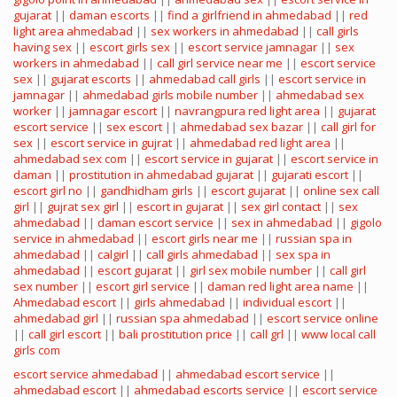
gujarat
||
daman escorts
||
find a girlfriend in ahmedabad
||
red
light area ahmedabad
||
sex workers in ahmedabad
||
call girls
having sex
||
escort girls sex
||
escort service jamnagar
||
sex
workers in ahmedabad
||
call girl service near me
||
escort service
sex
||
gujarat escorts
||
ahmedabad call girls
||
escort service in
jamnagar
||
ahmedabad girls mobile number
||
ahmedabad sex
worker
||
jamnagar escort
||
navrangpura red light area
||
gujarat
escort service
||
sex escort
||
ahmedabad sex bazar
||
call girl for
sex
||
escort service in gujrat
||
ahmedabad red light area
||
ahmedabad sex com
||
escort service in gujarat
||
escort service in
daman
||
prostitution in ahmedabad gujarat
||
gujarati escort
||
escort girl no
||
gandhidham girls
||
escort gujarat
||
online sex call
girl
||
gujrat sex girl
||
escort in gujarat
||
sex girl contact
||
sex
ahmedabad
||
daman escort service
||
sex in ahmedabad
||
gigolo
service in ahmedabad
||
escort girls near me
||
russian spa in
ahmedabad
||
calgirl
||
call girls ahmedabad
||
sex spa in
ahmedabad
||
escort gujarat
||
girl sex mobile number
||
call girl
sex number
||
escort girl service
||
daman red light area name
||
Ahmedabad escort
||
girls ahmedabad
||
individual escort
||
ahmedabad girl
||
russian spa ahmedabad
||
escort service online
||
call girl escort
||
bali prostitution price
||
call grl
||
www local call
girls com
escort service ahmedabad
||
ahmedabad escort service
||
ahmedabad escort
||
ahmedabad escorts service
||
escort service