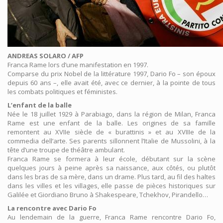
ANDREAS SOLARO / AFP
Franca Rame lors d’une manifestation en 1997.
Comparse du prix Nobel de la littérature 1997, Dario Fo – son époux
depuis 60 ans –, elle avait été, avec ce dernier, à la pointe de tous
les combats politiques et féministes.
L’enfant de la balle
Née le 18 juillet 1929 à Parabiago, dans la région de Milan, Franca
Rame est une enfant de la balle. Les origines de sa famille
remontent au XVIIe siècle de « burattinis » et au XVIIIe de la
commedia dell’arte. Ses parents sillonnent l’Italie de Mussolini, à la
tête d’une troupe de théâtre ambulant.
Franca Rame se formera à leur école, débutant sur la scène
quelques jours à peine après sa naissance, aux côtés, ou plutôt
dans les bras de sa mère, dans un drame. Plus tard, au fil des haltes
dans les villes et les villages, elle passe de pièces historiques sur
Galilée et Giordiano Bruno à Shakespeare, Tchekhov, Pirandello…
La rencontre avec Dario Fo
Au lendemain de la guerre, Franca Rame rencontre Dario Fo,