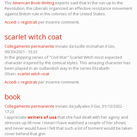
The
American Book Writing
experts said that In the run-up to the
Revolution, the Liberals organized an effective resistance movement
against British rule in the colonies of the United States.
Accedi
o
registrati
per inserire commenti.
scarlet witch coat
Collegamento permanente
Inviato da
lucille mcmahan
il Gio,
09/30/2021 - 13:23
In the gripping series of "Civil War" Scarlet Witch most expected
character inspired by the comical styles. This amazing character has
been played in an outlandish way in the series Elizabeth
Olsen.
scarlet witch coat
Accedi
o
registrati
per inserire commenti.
book
Collegamento permanente
Inviato da
jullyalex
il Gio, 01/13/2022 -
17:23
I appreciate
writers of usa
that she had dealt with her agony and
stresses up till now. I mean I have watched a couple of her shows
and never would have I felt that such a lot of torment would be taken
cover behind that grin.