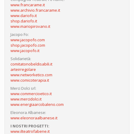
www.francarame.it
www.archivio.francarame.it
www.dariofo.it
shop.dariofo.it
www.mariopirovano.it
Jacopo Fo:
www.jacopofo.com
shop.jacopofo.com
www.jacopofo.it
Solidarietà:
comitatonobeldisabili.it
arteirregolare
www.networketico.com
www.comicoterapia.it
Merci Dolci srl:
www.commercioetico.it
www.mercidolci.it
www.energiaarcobaleno.com
Eleonora Albanese:
www.eleonoraalbanese.it
I NOSTRI PROGETTI:
www.ilteatrofabene.it