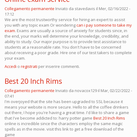
Collegamento permanente
Inviato da
stavedavis
il Mer, 02/16/2022 -
17:12
We are the most trustworthy service for hiring an expert to assist
you with any topic exam Or wondering
can i pay someone to take my
exam
. Exams are usually a source of anxiety for students since, in
the end, your marks will determine your knowledge, credibility, and
ability to study. Our major purpose is to provide test assistance to
students at a reasonable rate. You don't have to be concerned
about receiving a poor grade. Hire one of our test takers to complete
your exam.
Accedi
o
registrati
per inserire commenti.
Best 20 Inch Rims
Collegamento permanente
Inviato da
novacox129
il Mar, 02/22/2022 -
07:41
I'm overjoyed that the site has been upgraded to SSL because it
means your website is more secure. Hello to all the coffee drinkers
out there, I hope you're having a great time. I'd like to share a game
that I've become addicted to: harry potter game
Best 20 Inch Rims
online is incredible since the characters employ the same magic
spells as in the movie. visit this link to get a free download of the
game