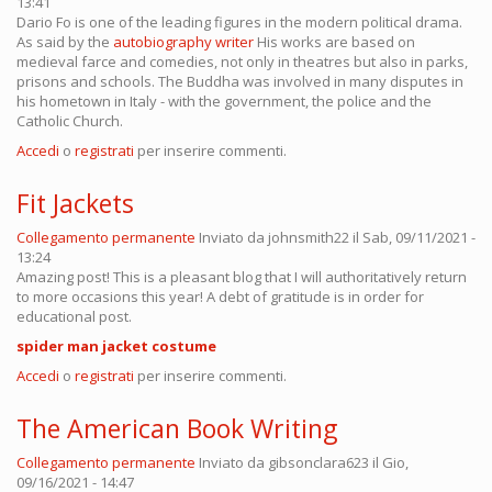
13:41
Dario Fo is one of the leading figures in the modern political drama.
As said by the
autobiography writer
His works are based on
medieval farce and comedies, not only in theatres but also in parks,
prisons and schools. The Buddha was involved in many disputes in
his hometown in Italy - with the government, the police and the
Catholic Church.
Accedi
o
registrati
per inserire commenti.
Fit Jackets
Collegamento permanente
Inviato da
johnsmith22
il Sab, 09/11/2021 -
13:24
Amazing post! This is a pleasant blog that I will authoritatively return
to more occasions this year! A debt of gratitude is in order for
educational post.
spider man jacket costume
Accedi
o
registrati
per inserire commenti.
The American Book Writing
Collegamento permanente
Inviato da
gibsonclara623
il Gio,
09/16/2021 - 14:47