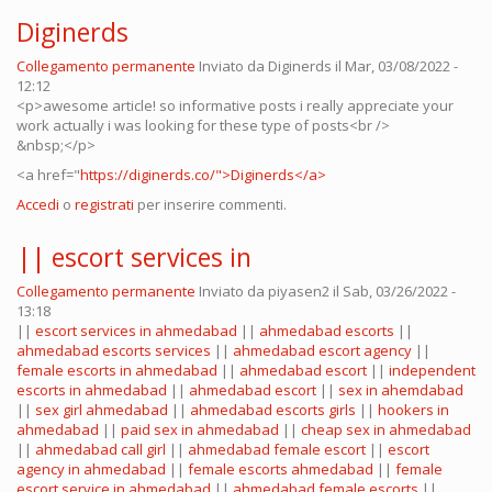
Diginerds
Collegamento permanente
Inviato da
Diginerds
il Mar, 03/08/2022 -
12:12
<p>awesome article! so informative posts i really appreciate your
work actually i was looking for these type of posts<br />
&nbsp;</p>
<a href="
https://diginerds.co/">Diginerds</a>
Accedi
o
registrati
per inserire commenti.
|| escort services in
Collegamento permanente
Inviato da
piyasen2
il Sab, 03/26/2022 -
13:18
||
escort services in ahmedabad
||
ahmedabad escorts
||
ahmedabad escorts services
||
ahmedabad escort agency
||
female escorts in ahmedabad
||
ahmedabad escort
||
independent
escorts in ahmedabad
||
ahmedabad escort
||
sex in ahemdabad
||
sex girl ahmedabad
||
ahmedabad escorts girls
||
hookers in
ahmedabad
||
paid sex in ahmedabad
||
cheap sex in ahmedabad
||
ahmedabad call girl
||
ahmedabad female escort
||
escort
agency in ahmedabad
||
female escorts ahmedabad
||
female
escort service in ahmedabad
||
ahmedabad female escorts
||