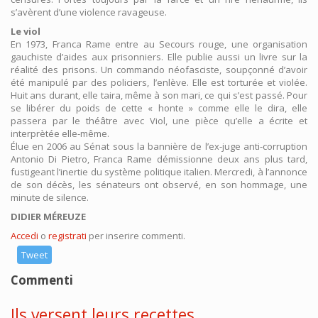
s’avèrent d’une violence ravageuse.
Le viol
En 1973, Franca Rame entre au Secours rouge, une organisation
gauchiste d’aides aux prisonniers. Elle publie aussi un livre sur la
réalité des prisons. Un commando néofasciste, soupçonné d’avoir
été manipulé par des policiers, l’enlève. Elle est torturée et violée.
Huit ans durant, elle taira, même à son mari, ce qui s’est passé. Pour
se libérer du poids de cette « honte » comme elle le dira, elle
passera par le théâtre avec Viol, une pièce qu’elle a écrite et
interprètée elle-même.
Élue en 2006 au Sénat sous la bannière de l’ex-juge anti-corruption
Antonio Di Pietro, Franca Rame démissionne deux ans plus tard,
fustigeant l’inertie du système politique italien. Mercredi, à l’annonce
de son décès, les sénateurs ont observé, en son hommage, une
minute de silence.
DIDIER MÉREUZE
Accedi
o
registrati
per inserire commenti.
Tweet
Commenti
Ils versent leurs recettes