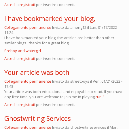
Accedi
o
registrati
per inserire commenti.
I have bookmarked your blog,
Collegamento permanente
Inviato da
among12
il Lun, 01/17/2022 -
11:24
I have bookmarked your blog, the articles are better than other
similar blogs.. thanks for a great blog!
fireboy and watergirl
Accedi
o
registrati
per inserire commenti.
Your article was both
Collegamento permanente
Inviato da
streetboys
il Ven, 01/21/2022 -
17:43
Your article was both educational and enjoyable to read. If you have
any free time, you are welcome to join me in playing
run 3
Accedi
o
registrati
per inserire commenti.
Ghostwriting Services
Collegamento permanente
Inviato da
ghostwritingservices
il Mar,