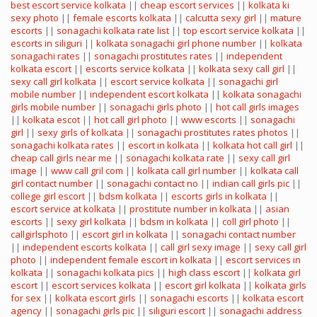
best escort service kolkata
||
cheap escort services
||
kolkata ki
sexy photo
||
female escorts kolkata
||
calcutta sexy girl
||
mature
escorts
||
sonagachi kolkata rate list
||
top escort service kolkata
||
escorts in siliguri
||
kolkata sonagachi girl phone number
||
kolkata
sonagachi rates
||
sonagachi prostitutes rates
||
independent
kolkata escort
||
escorts service kolkata
||
kolkata sexy call girl
||
sexy call girl kolkata
||
escort service kolkata
||
sonagachi girl
mobile number
||
independent escort kolkata
||
kolkata sonagachi
girls mobile number
||
sonagachi girls photo
||
hot call girls images
||
kolkata escot
||
hot call girl photo
||
www escorts
||
sonagachi
girl
||
sexy girls of kolkata
||
sonagachi prostitutes rates photos
||
sonagachi kolkata rates
||
escort in kolkata
||
kolkata hot call girl
||
cheap call girls near me
||
sonagachi kolkata rate
||
sexy call girl
image
||
www call gril com
||
kolkata call girl number
||
kolkata call
girl contact number
||
sonagachi contact no
||
indian call girls pic
||
college girl escort
||
bdsm kolkata
||
escorts girls in kolkata
||
escort service at kolkata
||
prostitute number in kolkata
||
asian
escorts
||
sexy girl kolkata
||
bdsm in kolkata
||
coll girl photo
||
callgirlsphoto
||
escort girl in kolkata
||
sonagachi contact number
||
independent escorts kolkata
||
call girl sexy image
||
sexy call girl
photo
||
independent female escort in kolkata
||
escort services in
kolkata
||
sonagachi kolkata pics
||
high class escort
||
kolkata girl
escort
||
escort services kolkata
||
escort girl kolkata
||
kolkata girls
for sex
||
kolkata escort girls
||
sonagachi escorts
||
kolkata escort
agency
||
sonagachi girls pic
||
siliguri escort
||
sonagachi address