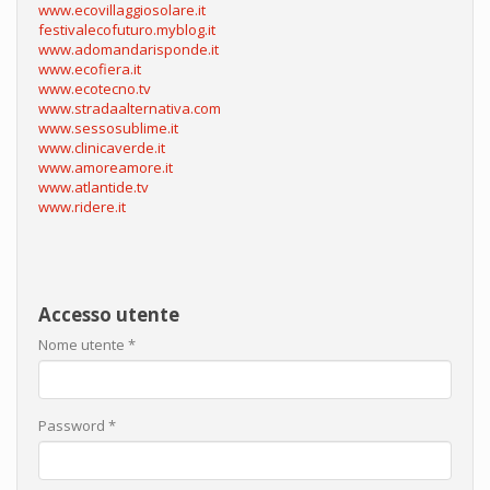
www.ecovillaggiosolare.it
festivalecofuturo.myblog.it
www.adomandarisponde.it
www.ecofiera.it
www.ecotecno.tv
www.stradaalternativa.com
www.sessosublime.it
www.clinicaverde.it
www.amoreamore.it
www.atlantide.tv
www.ridere.it
Accesso utente
Nome utente
*
Password
*