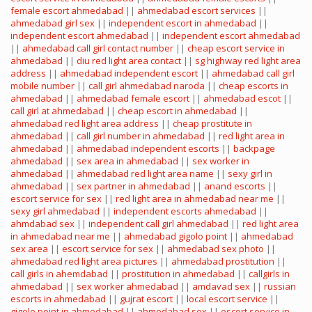
female escort ahmedabad
||
ahmedabad escort services
||
ahmedabad girl sex
||
independent escort in ahmedabad
||
independent escort ahmedabad
||
independent escort ahmedabad
||
ahmedabad call girl contact number
||
cheap escort service in
ahmedabad
||
diu red light area contact
||
sg highway red light area
address
||
ahmedabad independent escort
||
ahmedabad call girl
mobile number
||
call girl ahmedabad naroda
||
cheap escorts in
ahmedabad
||
ahmedabad female escort
||
ahmedabad escot
||
call girl at ahmedabad
||
cheap escort in ahmedabad
||
ahmedabad red light area address
||
cheap prostitute in
ahmedabad
||
call girl number in ahmedabad
||
red light area in
ahmedabad
||
ahmedabad independent escorts
||
backpage
ahmedabad
||
sex area in ahmedabad
||
sex worker in
ahmedabad
||
ahmedabad red light area name
||
sexy girl in
ahmedabad
||
sex partner in ahmedabad
||
anand escorts
||
escort service for sex
||
red light area in ahmedabad near me
||
sexy girl ahmedabad
||
independent escorts ahmedabad
||
ahmdabad sex
||
independent call girl ahmedabad
||
red light area
in ahmedabad near me
||
ahmedabad gigolo point
||
ahmedabad
sex area
||
escort service for sex
||
ahmedabad sex photo
||
ahmedabad red light area pictures
||
ahmedabad prostitution
||
call girls in ahemdabad
||
prostitution in ahmedabad
||
callgirls in
ahmedabad
||
sex worker ahmedabad
||
amdavad sex
||
russian
escorts in ahmedabad
||
gujrat escort
||
local escort service
||
gigolo point in ahmedabad
||
ahmedabad sex
||
escort service in