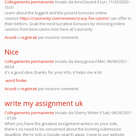
Collegamento permanente
Inviato da
ArnoSavard
il Lun, 11/23/2020 -
15:01
Learn about the biggest and the juiciest bonuses online
casinos
https://casinority.com/reviews/crazy-fox-casino/
can offer to
their bettors. Grab the most lucrative bonuses by choosing online
casinos from best casino lists here at Casinority.
Accedi
o
registrati
per inserire commenti.
Nice
Collegamento permanente
Inviato da
daisygosia
il Mer, 06/09/2021 -
09:54
it's a good idea, thanks for your info, it helps me a lot
word finder
Accedi
o
registrati
per inserire commenti.
write my assignment uk
Collegamento permanente
Inviato da
Sherry Writer
il Sab, 06/26/2021
- 07:09
When you have the greatest assignment writers on your side,
there's no need to be concerned about the looming submission
deadline. We're only a Google search away. Come to our website