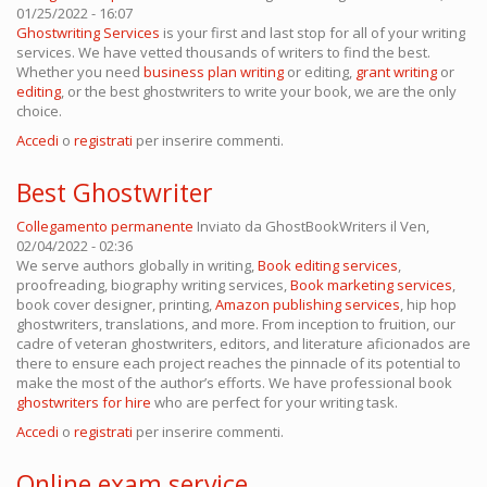
01/25/2022 - 16:07
Ghostwriting Services
is your first and last stop for all of your writing
services. We have vetted thousands of writers to find the best.
Whether you need
business plan writing
or editing,
grant writing
or
editing
, or the best ghostwriters to write your book, we are the only
choice.
Accedi
o
registrati
per inserire commenti.
Best Ghostwriter
Collegamento permanente
Inviato da
GhostBookWriters
il Ven,
02/04/2022 - 02:36
We serve authors globally in writing,
Book editing services
,
proofreading, biography writing services,
Book marketing services
,
book cover designer, printing,
Amazon publishing services
, hip hop
ghostwriters, translations, and more. From inception to fruition, our
cadre of veteran ghostwriters, editors, and literature aficionados are
there to ensure each project reaches the pinnacle of its potential to
make the most of the author’s efforts. We have professional book
ghostwriters for hire
who are perfect for your writing task.
Accedi
o
registrati
per inserire commenti.
Online exam service