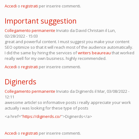
Accedi
o
registrati
per inserire commenti.
Important suggestion
Collegamento permanente
Inviato da
David Christain
il Lun,
02/28/2022 - 15:03
great and powerful content. I must suggest you make your content
SEO optimize so that it will reach most of the audience automatically.
I did the same by hiring the services of
writers beaureau
that worked
really well for my own business. highly recommended.
Accedi
o
registrati
per inserire commenti.
Diginerds
Collegamento permanente
Inviato da
Diginerds
il Mar, 03/08/2022 -
12:11
awesome article! so informative posts i really appreciate your work
actually i was looking for these type of posts
<a href="
https://diginerds.co/
">Diginerds</a>
Accedi
o
registrati
per inserire commenti.