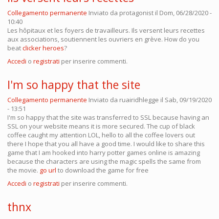
Collegamento permanente
Inviato da
protagonist
il Dom, 06/28/2020 -
10:40
Les hôpitaux et les foyers de travailleurs. Ils versent leurs recettes
aux associations, soutiennent les ouvriers en grève. How do you
beat
clicker heroes
?
Accedi
o
registrati
per inserire commenti.
I'm so happy that the site
Collegamento permanente
Inviato da
ruairidhlegge
il Sab, 09/19/2020
- 13:51
I'm so happy that the site was transferred to SSL because having an
SSL on your website means it is more secured. The cup of black
coffee caught my attention LOL, hello to all the coffee lovers out
there I hope that you all have a good time. I would like to share this
game that I am hooked into harry potter games online is amazing
because the characters are using the magic spells the same from
the movie.
go url
to download the game for free
Accedi
o
registrati
per inserire commenti.
thnx