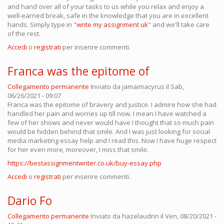
and hand over all of your tasks to us while you relax and enjoy a
well-earned break, safe in the knowledge that you are in excellent
hands. Simply type in "
write my assignment uk
" and we'll take care
of the rest.
Accedi
o
registrati
per inserire commenti.
Franca was the epitome of
Collegamento permanente
Inviato da
jamaimacyrus
il Sab,
06/26/2021 - 09:07
Franca was the epitome of bravery and justice. I admire how she had
handled her pain and worries up till now. I mean I have watched a
few of her shows and never would have I thought that so much pain
would be hidden behind that smile. And I was just looking for social
media marketing essay help and I read this. Now I have huge respect
for her even more, moreover, I miss that smile.
https://bestassignmentwriter.co.uk/buy-essay.php
Accedi
o
registrati
per inserire commenti.
Dario Fo
Collegamento permanente
Inviato da
hazelaudrin
il Ven, 08/20/2021 -