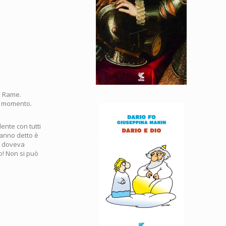
a Rame.
to momento.
ente con tutti
anno detto è
e doveva
o! Non si può