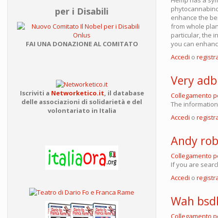
phytocannabinoi
per i Disabili
enhance the ben
from whole plan
particular, the 
you can enhance
FAI UNA DONAZIONE AL COMITATO
Accedi
o
registra
Very adbi
Iscriviti a
Networketico.it
,
il database
Collegamento 
delle associazioni
di solidarietà e del
The information
volontariato in Italia
Accedi
o
registra
Andy ro
Collegamento 
If you are searc
Accedi
o
registra
Wah bsd
Collegamento 