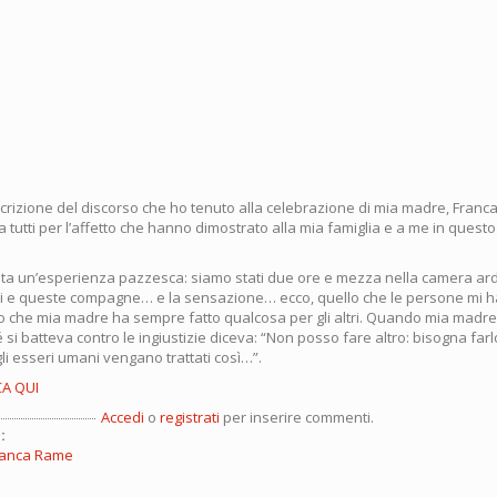
scrizione del discorso che ho tenuto alla celebrazione di mia madre, Franc
 tutti per l’affetto che hanno dimostrato alla mia famiglia e a me in ques
stata un’esperienza pazzesca: siamo stati due ore e mezza nella camera ard
i e queste compagne… e la sensazione… ecco, quello che le persone mi h
to che mia madre ha sempre fatto qualcosa per gli altri. Quando mia madr
si batteva contro le ingiustizie diceva: “Non posso fare altro: bisogna farl
li esseri umani vengano trattati così…”.
CA QUI
Accedi
o
registrati
per inserire commenti.
:
Franca Rame