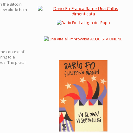
n the Bitcoin
a new blockchain
 the context of
ring to a
es. The plural