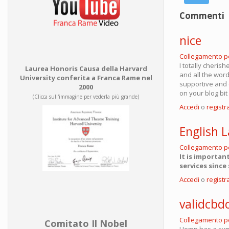
Commenti
nice
Collegamento 
I totally cheris
Laurea Honoris Causa della Harvard
and all the word
University conferita a Franca Rame nel
supportive and 
2000
on your blog bit
(Clicca sull'immagine per vederla più grande)
Accedi
o
registra
English 
Collegamento 
It is importan
services since
Accedi
o
registra
validcbdo
Collegamento 
Comitato Il Nobel
Hemp has a sym