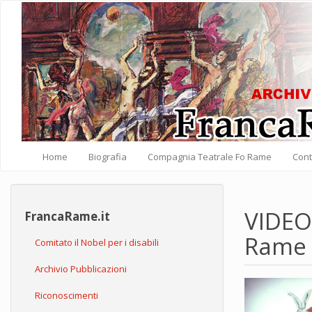
Salta al contenuto principale
Home
Biografia
Compagnia Teatrale Fo Rame
Cont
VIDEO:
FrancaRame.it
Rame
Comitato il Nobel per i disabili
Archivio Pubblicazioni
Riconoscimenti