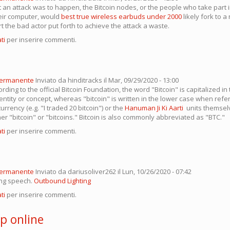
t an attack was to happen, the Bitcoin nodes, or the people who take part i
eir computer, would
best true wireless earbuds under 2000
likely fork to 
t the bad actor put forth to achieve the attack a waste.
ti
per inserire commenti.
permanente
Inviato da
hinditracks
il Mar, 09/29/2020 - 13:00
rding to the official Bitcoin Foundation, the word "Bitcoin" is capitalized in
 entity or concept, whereas "bitcoin" is written in the lower case when refer
urrency (e.g. "I traded 20 bitcoin") or the
Hanuman Ji Ki Aarti
units themselv
er "bitcoin" or "bitcoins." Bitcoin is also commonly abbreviated as "BTC."
ti
per inserire commenti.
permanente
Inviato da
dariusoliver262
il Lun, 10/26/2020 - 07:42
ng speech.
Outbound Lighting
ti
per inserire commenti.
p online