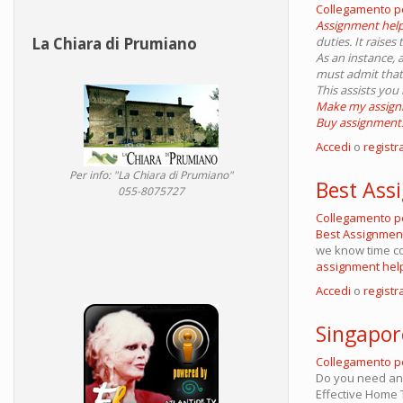
Collegamento 
Assignment hel
duties. It raise
La Chiara di Prumiano
As an instance, a
must admit that,
This assists you
Make my assig
Buy assignments
Accedi
o
registra
Per info: "La Chiara di Prumiano"
Best Ass
055-8075727
Collegamento 
Best Assignmen
we know time co
assignment hel
Accedi
o
registra
Singapor
Collegamento 
Do you need any
Effective Home T