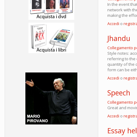
In the event tha
network with th
making the effor
Accedi
o
registra
Jhandu
Collegamento 
Style notes: acco
referring to the
quantity of the c
form can be eith
Accedi
o
registra
Speech
Collegamento 
Great and movi
Accedi
o
registra
Essay hel