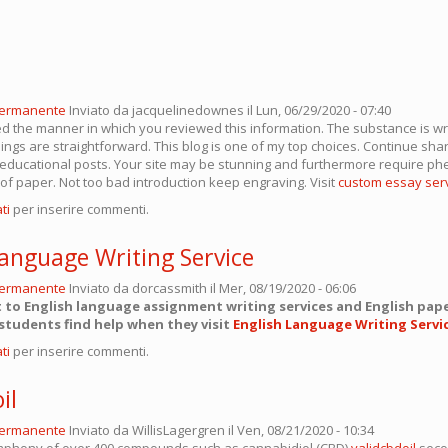
permanente
Inviato da
jacquelinedownes
il Lun, 06/29/2020 - 07:40
hed the manner in which you reviewed this information. The substance is wri
ings are straightforward. This blog is one of my top choices. Continue sha
educational posts. Your site may be stunning and furthermore require 
 of paper. Not too bad introduction keep engraving. Visit
custom essay ser
ti
per inserire commenti.
Language Writing Service
permanente
Inviato da
dorcassmith
il Mer, 08/19/2020 - 06:06
t to English language assignment writing services and English pap
 students find help when they visit
English Language Writing Servi
ti
per inserire commenti.
il
permanente
Inviato da
WillisLagergren
il Ven, 08/21/2020 - 10:34
phony of over 400 compounds such as cannabidiol (CBD)
validcbdoil
seco