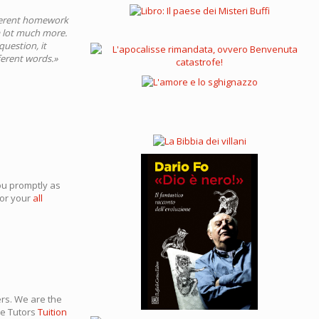
fferent homework
 a lot much more.
question, it
ferent words.»
ou promptly as
for your
all
ers. We are the
me Tutors
Tuition