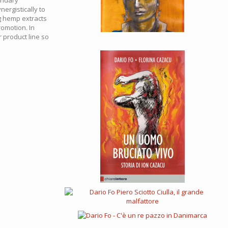
ergistically to
ng hemp extracts
romotion. In
r product line so