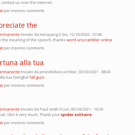
n contact us over the internet.
ti
per inserire commenti.
ppreciate the
permanente
Inviato da
minayang
il Gio, 12/10/2020 - 07:40
ate the meaning of the speech, thanks
word unscrambler online
ti
per inserire commenti.
rtuna alla tua
permanente
Inviato da
jonesRebecca
il Mar, 03/30/2021 - 08:43
la tua famiglia!
fall guys
ti
per inserire commenti.
permanente
Inviato da
Paul smith
il Lun, 05/24/2021 - 10:29
reat. I like it very much. Thank you!
spider solitaire
ti
per inserire commenti.