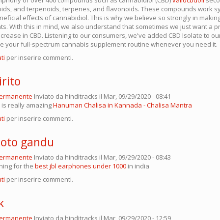
ds, and terpenoids, terpenes, and flavonoids. These compounds work syn
eficial effects of cannabidiol. This is why we believe so strongly in maki
ts. With this in mind, we also understand that sometimes we just want a p
increase in CBD. Listening to our consumers, we've added CBD Isolate to ou
 your full-spectrum cannabis supplement routine whenever you need it.
ti
per inserire commenti.
rito
permanente
Inviato da
hinditracks
il Mar, 09/29/2020 - 08:41
 is really amazing
Hanuman Chalisa in Kannada - Chalisa Mantra
ti
per inserire commenti.
boto gandu
permanente
Inviato da
hinditracks
il Mar, 09/29/2020 - 08:43
hing for the
best jbl earphones under 1000
in india
ti
per inserire commenti.
k
permanente
Inviato da
hinditracks
il Mar, 09/29/2020 - 12:59