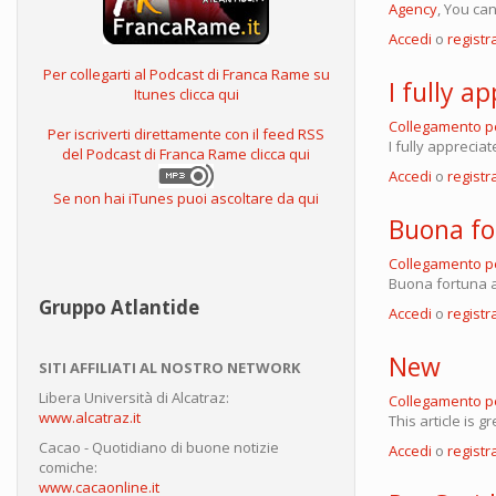
Agency
, You ca
Accedi
o
registra
Per collegarti al Podcast di Franca Rame su
I fully a
Itunes clicca qui
Collegamento 
Per iscriverti direttamente con il feed RSS
I fully appreci
del Podcast di Franca Rame clicca qui
Accedi
o
registra
Se non hai iTunes puoi ascoltare da qui
Buona fo
Collegamento 
Buona fortuna al
Gruppo Atlantide
Accedi
o
registra
New
SITI AFFILIATI AL NOSTRO NETWORK
Libera Università di Alcatraz:
Collegamento 
www.alcatraz.it
This article is g
Cacao - Quotidiano di buone notizie
Accedi
o
registra
comiche:
www.cacaonline.it