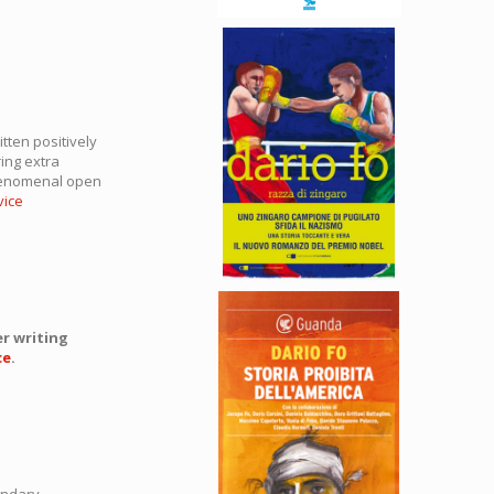
tten positively
ring extra
phenomenal open
vice
er writing
ce
.
ndary