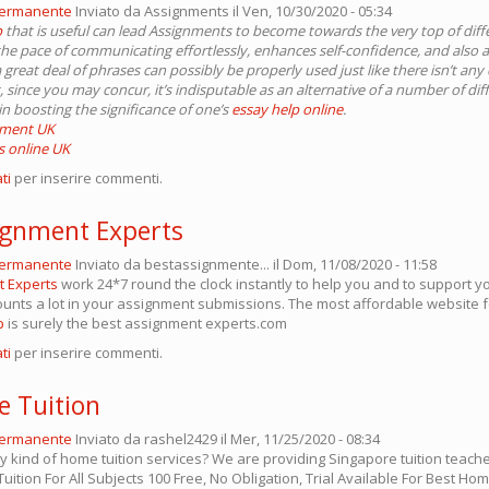
permanente
Inviato da
Assignments
il Ven, 10/30/2020 - 05:34
p
that is useful can lead Assignments to become towards the very top of di
s the pace of communicating effortlessly, enhances self-confidence, and also
 great deal of phrases can possibly be properly used just like there isn’t any 
 since you may concur, it’s indisputable as an alternative of a number of dif
 in boosting the significance of one’s
essay help online
.
nment UK
 online UK
ti
per inserire commenti.
ignment Experts
permanente
Inviato da
bestassignmente...
il Dom, 11/08/2020 - 11:58
t Experts
work 24*7 round the clock instantly to help you and to support y
unts a lot in your assignment submissions. The most affordable website 
p
is surely the best assignment experts.com
ti
per inserire commenti.
e Tuition
permanente
Inviato da
rashel2429
il Mer, 11/25/2020 - 08:34
 kind of home tuition services? We are providing Singapore tuition teach
uition For All Subjects 100 Free, No Obligation, Trial Available For Best Ho