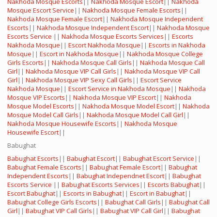
Nakhoda Mosque Escorts
||
Nakhoda Mosque Escort
||
Nakhoda
Mosque Escort Service
||
Nakhoda Mosque Female Escorts
||
Nakhoda Mosque Female Escort
||
Nakhoda Mosque Independent
Escorts
||
Nakhoda Mosque Independent Escort
||
Nakhoda Mosque
Escorts Service
||
Nakhoda Mosque Escorts Services
||
Escorts
Nakhoda Mosque
||
Escort Nakhoda Mosque
||
Escorts in Nakhoda
Mosque
||
Escort in Nakhoda Mosque
||
Nakhoda Mosque College
Girls Escorts
||
Nakhoda Mosque Call Girls
||
Nakhoda Mosque Call
Girl
||
Nakhoda Mosque VIP Call Girls
||
Nakhoda Mosque VIP Call
Girl
||
Nakhoda Mosque VIP Sexy Call Girls
||
Escort Service
Nakhoda Mosque
||
Escort Service in Nakhoda Mosque
||
Nakhoda
Mosque VIP Escorts
||
Nakhoda Mosque VIP Escort
||
Nakhoda
Mosque Model Escorts
||
Nakhoda Mosque Model Escort
||
Nakhoda
Mosque Model Call Girls
||
Nakhoda Mosque Model Call Girl
||
Nakhoda Mosque Housewife Escorts
||
Nakhoda Mosque
Housewife Escort
||
Babughat
Babughat Escorts
||
Babughat Escort
||
Babughat Escort Service
||
Babughat Female Escorts
||
Babughat Female Escort
||
Babughat
Independent Escorts
||
Babughat Independnet Escort
||
Babughat
Escorts Service
||
Babughat Escorts Services
||
Escorts Babughat
||
Escort Babughat
||
Escorts in Babughat
||
Escort in Babughat
||
Babughat College Girls Escorts
||
Babughat Call Girls
||
Babughat Call
Girl
||
Babughat VIP Call Girls
||
Babughat VIP Call Girl
||
Babughat