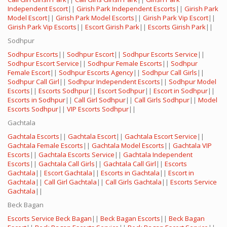
Independent Escort
||
Girish Park Independent Escorts
||
Girish Park
Model Escort
||
Girish Park Model Escorts
||
Girish Park Vip Escort
||
Girish Park Vip Escorts
||
Escort Girish Park
||
Escorts Girish Park
||
Sodhpur
Sodhpur Escorts
||
Sodhpur Escort
||
Sodhpur Escorts Service
||
Sodhpur Escort Service
||
Sodhpur Female Escorts
||
Sodhpur
Female Escort
||
Sodhpur Escorts Agency
||
Sodhpur Call Girls
||
Sodhpur Call Girl
||
Sodhpur Independent Escorts
||
Sodhpur Model
Escorts
||
Escorts Sodhpur
||
Escort Sodhpur
||
Escort in Sodhpur
||
Escorts in Sodhpur
||
Call Girl Sodhpur
||
Call Girls Sodhpur
||
Model
Escorts Sodhpur
||
VIP Escorts Sodhpur
||
Gachtala
Gachtala Escorts
||
Gachtala Escort
||
Gachtala Escort Service
||
Gachtala Female Escorts
||
Gachtala Model Escorts
||
Gachtala VIP
Escorts
||
Gachtala Escorts Service
||
Gachtala Independent
Escorts
||
Gachtala Call Girls
||
Gachtala Call Girl
||
Escorts
Gachtala
||
Escort Gachtala
||
Escorts in Gachtala
||
Escort in
Gachtala
||
Call Girl Gachtala
||
Call Girls Gachtala
||
Escorts Service
Gachtala
||
Beck Bagan
Escorts Service Beck Bagan
||
Beck Bagan Escorts
||
Beck Bagan