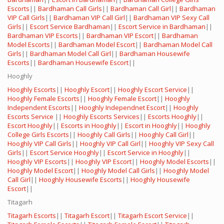
Escorts
||
Bardhaman Call Girls
||
Bardhaman Call Girl
||
Bardhaman
VIP Call Girls
||
Bardhaman VIP Call Girl
||
Bardhaman VIP Sexy Call
Girls
||
Escort Service Bardhaman
||
Escort Service in Bardhaman
||
Bardhaman VIP Escorts
||
Bardhaman VIP Escort
||
Bardhaman
Model Escorts
||
Bardhaman Model Escort
||
Bardhaman Model Call
Girls
||
Bardhaman Model Call Girl
||
Bardhaman Housewife
Escorts
||
Bardhaman Housewife Escort
||
Hooghly
Hooghly Escorts
||
Hooghly Escort
||
Hooghly Escort Service
||
Hooghly Female Escorts
||
Hooghly Female Escort
||
Hooghly
Independent Escorts
||
Hooghly Independnet Escort
||
Hooghly
Escorts Service
||
Hooghly Escorts Services
||
Escorts Hooghly
||
Escort Hooghly
||
Escorts in Hooghly
||
Escort in Hooghly
||
Hooghly
College Girls Escorts
||
Hooghly Call Girls
||
Hooghly Call Girl
||
Hooghly VIP Call Girls
||
Hooghly VIP Call Girl
||
Hooghly VIP Sexy Call
Girls
||
Escort Service Hooghly
||
Escort Service in Hooghly
||
Hooghly VIP Escorts
||
Hooghly VIP Escort
||
Hooghly Model Escorts
||
Hooghly Model Escort
||
Hooghly Model Call Girls
||
Hooghly Model
Call Girl
||
Hooghly Housewife Escorts
||
Hooghly Housewife
Escort
||
Titagarh
Titagarh Escorts
||
Titagarh Escort
||
Titagarh Escort Service
||