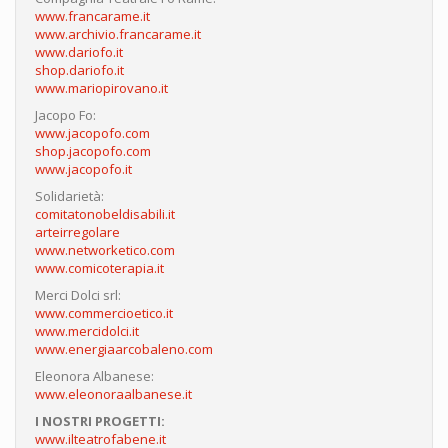
www.francarame.it
www.archivio.francarame.it
www.dariofo.it
shop.dariofo.it
www.mariopirovano.it
Jacopo Fo:
www.jacopofo.com
shop.jacopofo.com
www.jacopofo.it
Solidarietà:
comitatonobeldisabili.it
arteirregolare
www.networketico.com
www.comicoterapia.it
Merci Dolci srl:
www.commercioetico.it
www.mercidolci.it
www.energiaarcobaleno.com
Eleonora Albanese:
www.eleonoraalbanese.it
I NOSTRI PROGETTI:
www.ilteatrofabene.it