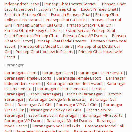
Independnet Escort
||
Prinsep Ghat Escorts Service
||
Prinsep Ghat
Escorts Services
||
Escorts Prinsep Ghat
||
Escort Prinsep Ghat
||
Escorts in Prinsep Ghat
||
Escort in Prinsep Ghat
||
Prinsep Ghat
College Girls Escorts
||
Prinsep Ghat Call Girls
||
Prinsep Ghat Call
Girl
||
Prinsep Ghat VIP Call Girls
||
Prinsep Ghat VIP Call Girl
||
Prinsep Ghat VIP Sexy Call Girls
||
Escort Service Prinsep Ghat
||
Escort Service in Prinsep Ghat
||
Prinsep Ghat VIP Escorts
||
Prinsep
Ghat VIP Escort
||
Prinsep Ghat Model Escorts
||
Prinsep Ghat Model
Escort
||
Prinsep Ghat Model Call Girls
||
Prinsep Ghat Model Call
Girl
||
Prinsep Ghat Housewife Escorts
||
Prinsep Ghat Housewife
Escort
||
Baranagar
Baranagar Escorts
||
Baranagar Escort
||
Baranagar Escort Service
||
Baranagar Female Escorts
||
Baranagar Female Escort
||
Baranagar
Independent Escorts
||
Baranagar Independnet Escort
||
Baranagar
Escorts Service
||
Baranagar Escorts Services
||
Escorts
Baranagar
||
Escort Baranagar
||
Escorts in Baranagar
||
Escort in
Baranagar
||
Baranagar College Girls Escorts
||
Baranagar Call
Girls
||
Baranagar Call Girl
||
Baranagar VIP Call Girls
||
Baranagar
VIP Call Girl
||
Baranagar VIP Sexy Call Girls
||
Escort Service
Baranagar
||
Escort Service in Baranagar
||
Baranagar VIP Escorts
||
Baranagar VIP Escort
||
Baranagar Model Escorts
||
Baranagar
Model Escort
||
Baranagar Model Call Girls
||
Baranagar Model Call
Girl
||
Baranagar Housewife Escorts
||
Baranagar Housewife