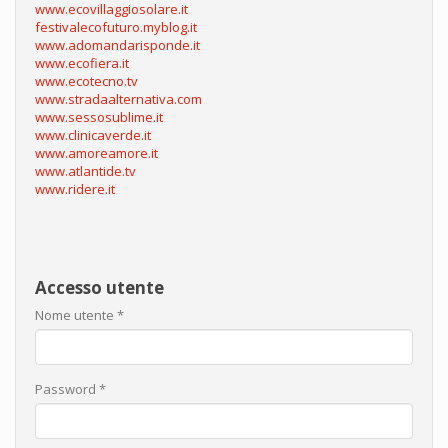
www.ecovillaggiosolare.it
festivalecofuturo.myblog.it
www.adomandarisponde.it
www.ecofiera.it
www.ecotecno.tv
www.stradaalternativa.com
www.sessosublime.it
www.clinicaverde.it
www.amoreamore.it
www.atlantide.tv
www.ridere.it
Accesso utente
Nome utente
*
Password
*