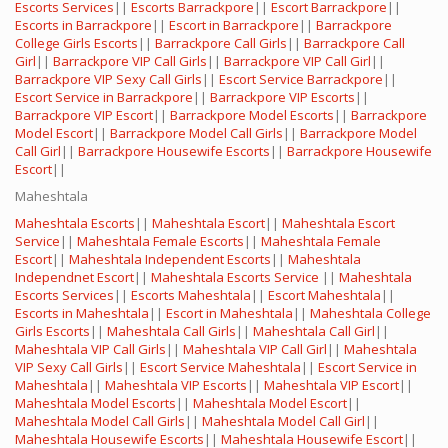
Escorts Services
||
Escorts Barrackpore
||
Escort Barrackpore
||
Escorts in Barrackpore
||
Escort in Barrackpore
||
Barrackpore
College Girls Escorts
||
Barrackpore Call Girls
||
Barrackpore Call
Girl
||
Barrackpore VIP Call Girls
||
Barrackpore VIP Call Girl
||
Barrackpore VIP Sexy Call Girls
||
Escort Service Barrackpore
||
Escort Service in Barrackpore
||
Barrackpore VIP Escorts
||
Barrackpore VIP Escort
||
Barrackpore Model Escorts
||
Barrackpore
Model Escort
||
Barrackpore Model Call Girls
||
Barrackpore Model
Call Girl
||
Barrackpore Housewife Escorts
||
Barrackpore Housewife
Escort
||
Maheshtala
Maheshtala Escorts
||
Maheshtala Escort
||
Maheshtala Escort
Service
||
Maheshtala Female Escorts
||
Maheshtala Female
Escort
||
Maheshtala Independent Escorts
||
Maheshtala
Independnet Escort
||
Maheshtala Escorts Service
||
Maheshtala
Escorts Services
||
Escorts Maheshtala
||
Escort Maheshtala
||
Escorts in Maheshtala
||
Escort in Maheshtala
||
Maheshtala College
Girls Escorts
||
Maheshtala Call Girls
||
Maheshtala Call Girl
||
Maheshtala VIP Call Girls
||
Maheshtala VIP Call Girl
||
Maheshtala
VIP Sexy Call Girls
||
Escort Service Maheshtala
||
Escort Service in
Maheshtala
||
Maheshtala VIP Escorts
||
Maheshtala VIP Escort
||
Maheshtala Model Escorts
||
Maheshtala Model Escort
||
Maheshtala Model Call Girls
||
Maheshtala Model Call Girl
||
Maheshtala Housewife Escorts
||
Maheshtala Housewife Escort
||