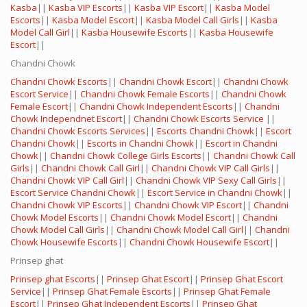
Kasba
||
Kasba VIP Escorts
||
Kasba VIP Escort
||
Kasba Model
Escorts
||
Kasba Model Escort
||
Kasba Model Call Girls
||
Kasba
Model Call Girl
||
Kasba Housewife Escorts
||
Kasba Housewife
Escort
||
Chandni Chowk
Chandni Chowk Escorts
||
Chandni Chowk Escort
||
Chandni Chowk
Escort Service
||
Chandni Chowk Female Escorts
||
Chandni Chowk
Female Escort
||
Chandni Chowk Independent Escorts
||
Chandni
Chowk Independnet Escort
||
Chandni Chowk Escorts Service
||
Chandni Chowk Escorts Services
||
Escorts Chandni Chowk
||
Escort
Chandni Chowk
||
Escorts in Chandni Chowk
||
Escort in Chandni
Chowk
||
Chandni Chowk College Girls Escorts
||
Chandni Chowk Call
Girls
||
Chandni Chowk Call Girl
||
Chandni Chowk VIP Call Girls
||
Chandni Chowk VIP Call Girl
||
Chandni Chowk VIP Sexy Call Girls
||
Escort Service Chandni Chowk
||
Escort Service in Chandni Chowk
||
Chandni Chowk VIP Escorts
||
Chandni Chowk VIP Escort
||
Chandni
Chowk Model Escorts
||
Chandni Chowk Model Escort
||
Chandni
Chowk Model Call Girls
||
Chandni Chowk Model Call Girl
||
Chandni
Chowk Housewife Escorts
||
Chandni Chowk Housewife Escort
||
Prinsep ghat
Prinsep ghat Escorts
||
Prinsep Ghat Escort
||
Prinsep Ghat Escort
Service
||
Prinsep Ghat Female Escorts
||
Prinsep Ghat Female
Escort
||
Prinsep Ghat Independent Escorts
||
Prinsep Ghat