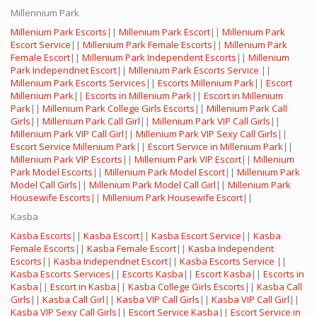
Millennium Park
Millenium Park Escorts
||
Millenium Park Escort
||
Millenium Park
Escort Service
||
Millenium Park Female Escorts
||
Millenium Park
Female Escort
||
Millenium Park Independent Escorts
||
Millenium
Park Independnet Escort
||
Millenium Park Escorts Service
||
Millenium Park Escorts Services
||
Escorts Millenium Park
||
Escort
Millenium Park
||
Escorts in Millenium Park
||
Escort in Millenium
Park
||
Millenium Park College Girls Escorts
||
Millenium Park Call
Girls
||
Millenium Park Call Girl
||
Millenium Park VIP Call Girls
||
Millenium Park VIP Call Girl
||
Millenium Park VIP Sexy Call Girls
||
Escort Service Millenium Park
||
Escort Service in Millenium Park
||
Millenium Park VIP Escorts
||
Millenium Park VIP Escort
||
Millenium
Park Model Escorts
||
Millenium Park Model Escort
||
Millenium Park
Model Call Girls
||
Millenium Park Model Call Girl
||
Millenium Park
Housewife Escorts
||
Millenium Park Housewife Escort
||
Kasba
Kasba Escorts
||
Kasba Escort
||
Kasba Escort Service
||
Kasba
Female Escorts
||
Kasba Female Escort
||
Kasba Independent
Escorts
||
Kasba Independnet Escort
||
Kasba Escorts Service
||
Kasba Escorts Services
||
Escorts Kasba
||
Escort Kasba
||
Escorts in
Kasba
||
Escort in Kasba
||
Kasba College Girls Escorts
||
Kasba Call
Girls
||
Kasba Call Girl
||
Kasba VIP Call Girls
||
Kasba VIP Call Girl
||
Kasba VIP Sexy Call Girls
||
Escort Service Kasba
||
Escort Service in