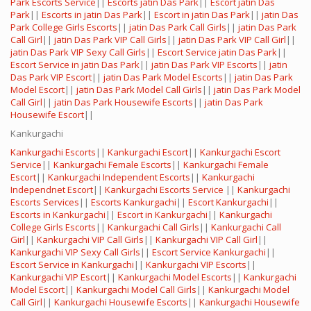
Park Escorts Service
||
Escorts jatin Das Park
||
Escort jatin Das
Park
||
Escorts in jatin Das Park
||
Escort in jatin Das Park
||
jatin Das
Park College Girls Escorts
||
jatin Das Park Call Girls
||
jatin Das Park
Call Girl
||
jatin Das Park VIP Call Girls
||
jatin Das Park VIP Call Girl
||
jatin Das Park VIP Sexy Call Girls
||
Escort Service jatin Das Park
||
Escort Service in jatin Das Park
||
jatin Das Park VIP Escorts
||
jatin
Das Park VIP Escort
||
jatin Das Park Model Escorts
||
jatin Das Park
Model Escort
||
jatin Das Park Model Call Girls
||
jatin Das Park Model
Call Girl
||
jatin Das Park Housewife Escorts
||
jatin Das Park
Housewife Escort
||
Kankurgachi
Kankurgachi Escorts
||
Kankurgachi Escort
||
Kankurgachi Escort
Service
||
Kankurgachi Female Escorts
||
Kankurgachi Female
Escort
||
Kankurgachi Independent Escorts
||
Kankurgachi
Independnet Escort
||
Kankurgachi Escorts Service
||
Kankurgachi
Escorts Services
||
Escorts Kankurgachi
||
Escort Kankurgachi
||
Escorts in Kankurgachi
||
Escort in Kankurgachi
||
Kankurgachi
College Girls Escorts
||
Kankurgachi Call Girls
||
Kankurgachi Call
Girl
||
Kankurgachi VIP Call Girls
||
Kankurgachi VIP Call Girl
||
Kankurgachi VIP Sexy Call Girls
||
Escort Service Kankurgachi
||
Escort Service in Kankurgachi
||
Kankurgachi VIP Escorts
||
Kankurgachi VIP Escort
||
Kankurgachi Model Escorts
||
Kankurgachi
Model Escort
||
Kankurgachi Model Call Girls
||
Kankurgachi Model
Call Girl
||
Kankurgachi Housewife Escorts
||
Kankurgachi Housewife