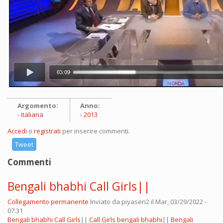
Argomento:
Anno:
italiana
2013
Accedi
o
registrati
per inserire commenti.
Tweet
Commenti
Bengali bhabhi Call Girls||
Collegamento permanente
Inviato da
piyasen2
il Mar, 03/29/2022 -
07:31
Bengali bhabhi Call Girls
||
Call Girls bengali bhabhi
||
Bengali