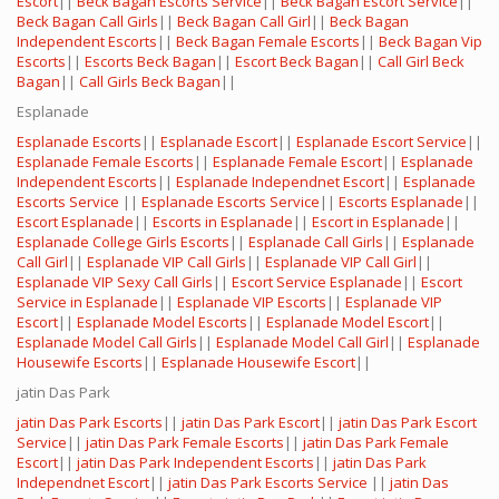
Escort
||
Beck Bagan Escorts Service
||
Beck Bagan Escort Service
||
Beck Bagan Call Girls
||
Beck Bagan Call Girl
||
Beck Bagan
Independent Escorts
||
Beck Bagan Female Escorts
||
Beck Bagan Vip
Escorts
||
Escorts Beck Bagan
||
Escort Beck Bagan
||
Call Girl Beck
Bagan
||
Call Girls Beck Bagan
||
Esplanade
Esplanade Escorts
||
Esplanade Escort
||
Esplanade Escort Service
||
Esplanade Female Escorts
||
Esplanade Female Escort
||
Esplanade
Independent Escorts
||
Esplanade Independnet Escort
||
Esplanade
Escorts Service
||
Esplanade Escorts Service
||
Escorts Esplanade
||
Escort Esplanade
||
Escorts in Esplanade
||
Escort in Esplanade
||
Esplanade College Girls Escorts
||
Esplanade Call Girls
||
Esplanade
Call Girl
||
Esplanade VIP Call Girls
||
Esplanade VIP Call Girl
||
Esplanade VIP Sexy Call Girls
||
Escort Service Esplanade
||
Escort
Service in Esplanade
||
Esplanade VIP Escorts
||
Esplanade VIP
Escort
||
Esplanade Model Escorts
||
Esplanade Model Escort
||
Esplanade Model Call Girls
||
Esplanade Model Call Girl
||
Esplanade
Housewife Escorts
||
Esplanade Housewife Escort
||
jatin Das Park
jatin Das Park Escorts
||
jatin Das Park Escort
||
jatin Das Park Escort
Service
||
jatin Das Park Female Escorts
||
jatin Das Park Female
Escort
||
jatin Das Park Independent Escorts
||
jatin Das Park
Independnet Escort
||
jatin Das Park Escorts Service
||
jatin Das