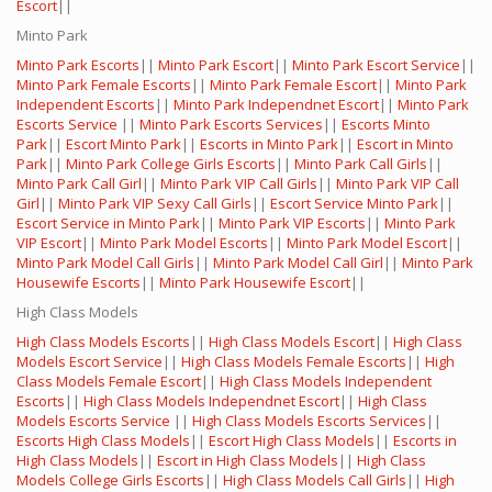
Escort
||
Minto Park
Minto Park Escorts
||
Minto Park Escort
||
Minto Park Escort Service
||
Minto Park Female Escorts
||
Minto Park Female Escort
||
Minto Park
Independent Escorts
||
Minto Park Independnet Escort
||
Minto Park
Escorts Service
||
Minto Park Escorts Services
||
Escorts Minto
Park
||
Escort Minto Park
||
Escorts in Minto Park
||
Escort in Minto
Park
||
Minto Park College Girls Escorts
||
Minto Park Call Girls
||
Minto Park Call Girl
||
Minto Park VIP Call Girls
||
Minto Park VIP Call
Girl
||
Minto Park VIP Sexy Call Girls
||
Escort Service Minto Park
||
Escort Service in Minto Park
||
Minto Park VIP Escorts
||
Minto Park
VIP Escort
||
Minto Park Model Escorts
||
Minto Park Model Escort
||
Minto Park Model Call Girls
||
Minto Park Model Call Girl
||
Minto Park
Housewife Escorts
||
Minto Park Housewife Escort
||
High Class Models
High Class Models Escorts
||
High Class Models Escort
||
High Class
Models Escort Service
||
High Class Models Female Escorts
||
High
Class Models Female Escort
||
High Class Models Independent
Escorts
||
High Class Models Independnet Escort
||
High Class
Models Escorts Service
||
High Class Models Escorts Services
||
Escorts High Class Models
||
Escort High Class Models
||
Escorts in
High Class Models
||
Escort in High Class Models
||
High Class
Models College Girls Escorts
||
High Class Models Call Girls
||
High