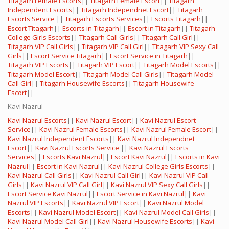
Titagarh Female Escorts
||
Titagarh Female Escort
||
Titagarh
Independent Escorts
||
Titagarh Independnet Escort
||
Titagarh
Escorts Service
||
Titagarh Escorts Services
||
Escorts Titagarh
||
Escort Titagarh
||
Escorts in Titagarh
||
Escort in Titagarh
||
Titagarh
College Girls Escorts
||
Titagarh Call Girls
||
Titagarh Call Girl
||
Titagarh VIP Call Girls
||
Titagarh VIP Call Girl
||
Titagarh VIP Sexy Call
Girls
||
Escort Service Titagarh
||
Escort Service in Titagarh
||
Titagarh VIP Escorts
||
Titagarh VIP Escort
||
Titagarh Model Escorts
||
Titagarh Model Escort
||
Titagarh Model Call Girls
||
Titagarh Model
Call Girl
||
Titagarh Housewife Escorts
||
Titagarh Housewife
Escort
||
Kavi Nazrul
Kavi Nazrul Escorts
||
Kavi Nazrul Escort
||
Kavi Nazrul Escort
Service
||
Kavi Nazrul Female Escorts
||
Kavi Nazrul Female Escort
||
Kavi Nazrul Independent Escorts
||
Kavi Nazrul Independnet
Escort
||
Kavi Nazrul Escorts Service
||
Kavi Nazrul Escorts
Services
||
Escorts Kavi Nazrul
||
Escort Kavi Nazrul
||
Escorts in Kavi
Nazrul
||
Escort in Kavi Nazrul
||
Kavi Nazrul College Girls Escorts
||
Kavi Nazrul Call Girls
||
Kavi Nazrul Call Girl
||
Kavi Nazrul VIP Call
Girls
||
Kavi Nazrul VIP Call Girl
||
Kavi Nazrul VIP Sexy Call Girls
||
Escort Service Kavi Nazrul
||
Escort Service in Kavi Nazrul
||
Kavi
Nazrul VIP Escorts
||
Kavi Nazrul VIP Escort
||
Kavi Nazrul Model
Escorts
||
Kavi Nazrul Model Escort
||
Kavi Nazrul Model Call Girls
||
Kavi Nazrul Model Call Girl
||
Kavi Nazrul Housewife Escorts
||
Kavi