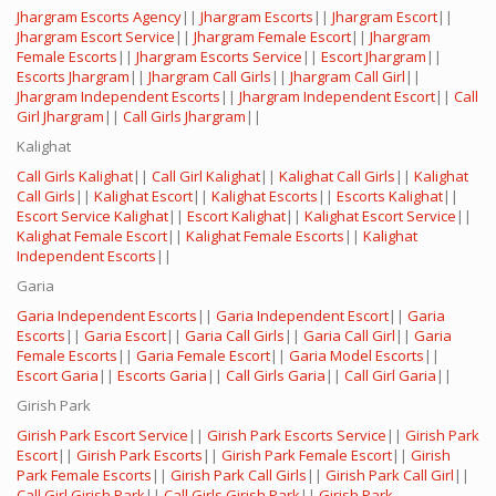
Jhargram Escorts Agency
||
Jhargram Escorts
||
Jhargram Escort
||
Jhargram Escort Service
||
Jhargram Female Escort
||
Jhargram
Female Escorts
||
Jhargram Escorts Service
||
Escort Jhargram
||
Escorts Jhargram
||
Jhargram Call Girls
||
Jhargram Call Girl
||
Jhargram Independent Escorts
||
Jhargram Independent Escort
||
Call
Girl Jhargram
||
Call Girls Jhargram
||
Kalighat
Call Girls Kalighat
||
Call Girl Kalighat
||
Kalighat Call Girls
||
Kalighat
Call Girls
||
Kalighat Escort
||
Kalighat Escorts
||
Escorts Kalighat
||
Escort Service Kalighat
||
Escort Kalighat
||
Kalighat Escort Service
||
Kalighat Female Escort
||
Kalighat Female Escorts
||
Kalighat
Independent Escorts
||
Garia
Garia Independent Escorts
||
Garia Independent Escort
||
Garia
Escorts
||
Garia Escort
||
Garia Call Girls
||
Garia Call Girl
||
Garia
Female Escorts
||
Garia Female Escort
||
Garia Model Escorts
||
Escort Garia
||
Escorts Garia
||
Call Girls Garia
||
Call Girl Garia
||
Girish Park
Girish Park Escort Service
||
Girish Park Escorts Service
||
Girish Park
Escort
||
Girish Park Escorts
||
Girish Park Female Escort
||
Girish
Park Female Escorts
||
Girish Park Call Girls
||
Girish Park Call Girl
||
Call Girl Girish Park
||
Call Girls Girish Park
||
Girish Park