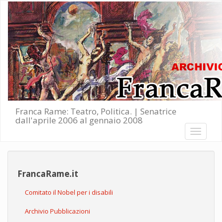
Salta al contenuto principale
Franca Rame: Teatro, Politica. | Senatrice
dall'aprile 2006 al gennaio 2008
Toggle
navigati
FrancaRame.it
Comitato il Nobel per i disabili
Archivio Pubblicazioni