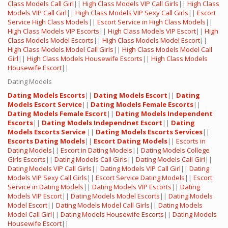
Class Models Call Girl
||
High Class Models VIP Call Girls
||
High Class
Models VIP Call Girl
||
High Class Models VIP Sexy Call Girls
||
Escort
Service High Class Models
||
Escort Service in High Class Models
||
High Class Models VIP Escorts
||
High Class Models VIP Escort
||
High
Class Models Model Escorts
||
High Class Models Model Escort
||
High Class Models Model Call Girls
||
High Class Models Model Call
Girl
||
High Class Models Housewife Escorts
||
High Class Models
Housewife Escort
||
Dating Models
Dating Models Escorts
||
Dating Models Escort
||
Dating
Models Escort Service
||
Dating Models Female Escorts
||
Dating Models Female Escort
||
Dating Models Independent
Escorts
||
Dating Models Independnet Escort
||
Dating
Models Escorts Service
||
Dating Models Escorts Services
||
Escorts Dating Models
||
Escort Dating Models
||
Escorts in
Dating Models
||
Escort in Dating Models
||
Dating Models College
Girls Escorts
||
Dating Models Call Girls
||
Dating Models Call Girl
||
Dating Models VIP Call Girls
||
Dating Models VIP Call Girl
||
Dating
Models VIP Sexy Call Girls
||
Escort Service Dating Models
||
Escort
Service in Dating Models
||
Dating Models VIP Escorts
||
Dating
Models VIP Escort
||
Dating Models Model Escorts
||
Dating Models
Model Escort
||
Dating Models Model Call Girls
||
Dating Models
Model Call Girl
||
Dating Models Housewife Escorts
||
Dating Models
Housewife Escort
||