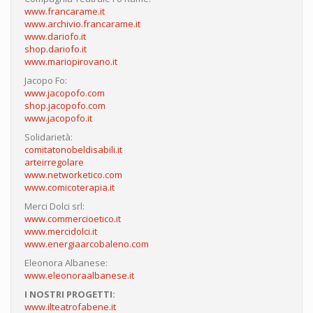
www.francarame.it
www.archivio.francarame.it
www.dariofo.it
shop.dariofo.it
www.mariopirovano.it
Jacopo Fo:
www.jacopofo.com
shop.jacopofo.com
www.jacopofo.it
Solidarietà:
comitatonobeldisabili.it
arteirregolare
www.networketico.com
www.comicoterapia.it
Merci Dolci srl:
www.commercioetico.it
www.mercidolci.it
www.energiaarcobaleno.com
Eleonora Albanese:
www.eleonoraalbanese.it
I NOSTRI PROGETTI:
www.ilteatrofabene.it