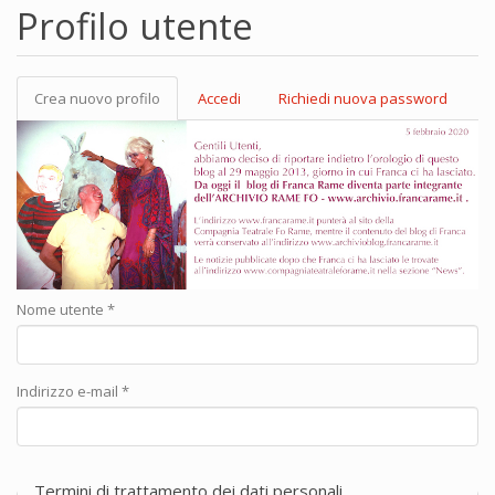
Profilo utente
Crea nuovo profilo
(scheda
Accedi
Richiedi nuova password
Schede primarie
attiva)
Nome utente
*
Indirizzo e-mail
*
Termini di trattamento dei dati personali