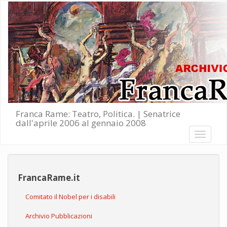
Salta al contenuto principale
Franca Rame: Teatro, Politica. | Senatrice
dall'aprile 2006 al gennaio 2008
Toggle
navigati
FrancaRame.it
Comitato il Nobel per i disabili
Archivio Pubblicazioni