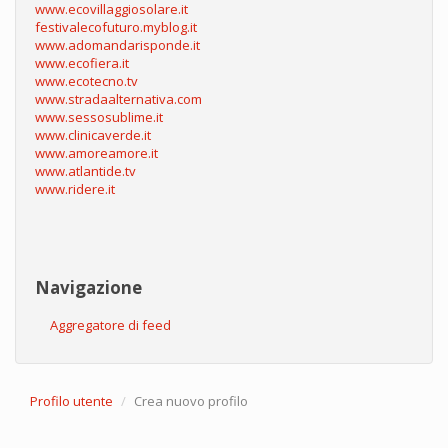
www.ecovillaggiosolare.it
festivalecofuturo.myblog.it
www.adomandarisponde.it
www.ecofiera.it
www.ecotecno.tv
www.stradaalternativa.com
www.sessosublime.it
www.clinicaverde.it
www.amoreamore.it
www.atlantide.tv
www.ridere.it
Navigazione
Aggregatore di feed
Profilo utente
Crea nuovo profilo