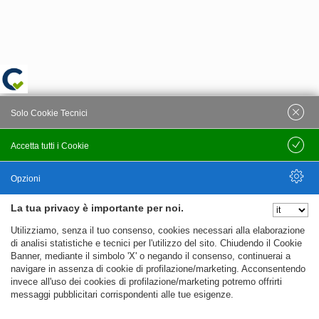
Solo Cookie Tecnici
Accetta tutti i Cookie
Salva
Opzioni
La tua privacy è importante per noi.
Nascondi Opzioni
Utilizziamo, senza il tuo consenso, cookies necessari alla elaborazione
di analisi statistiche e tecnici per l'utilizzo del sito. Chiudendo il Cookie
Banner, mediante il simbolo 'X' o negando il consenso, continuerai a
navigare in assenza di cookie di profilazione/marketing. Acconsentendo
invece all'uso dei cookies di profilazione/marketing potremo offrirti
messaggi pubblicitari corrispondenti alle tue esigenze.