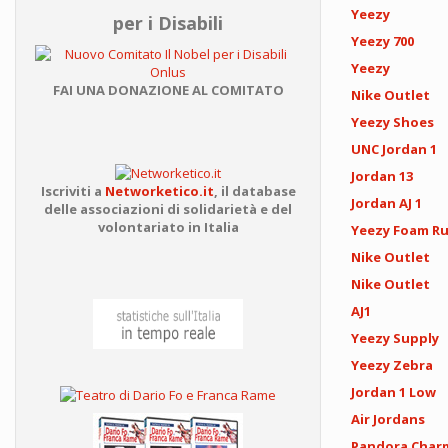
Yeezy
per i Disabili
Yeezy 700
Yeezy
FAI UNA DONAZIONE AL COMITATO
Nike Outlet
Yeezy Shoes
UNC Jordan 1
Jordan 13
Iscriviti a
Networketico.it
,
il database
Jordan AJ 1
delle associazioni
di solidarietà e del
volontariato in Italia
Yeezy Foam R
Nike Outlet
Nike Outlet
AJ1
Yeezy Supply
Yeezy Zebra
Jordan 1 Low
Air Jordans
Pandora Char