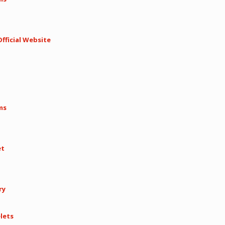
fficial Website
ms
et
ry
lets