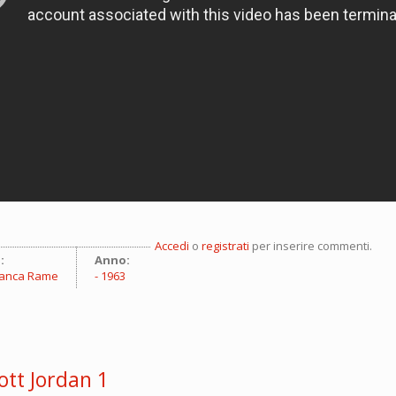
Accedi
o
registrati
per inserire commenti.
:
Anno:
Franca Rame
1963
ott Jordan 1