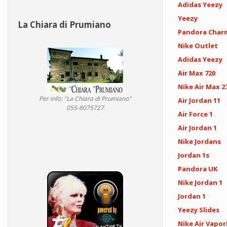
Adidas Yeezy
Yeezy
La Chiara di Prumiano
Pandora Char
Nike Outlet
Adidas Yeezy
Air Max 720
Nike Air Max 2
Per info: "La Chiara di Prumiano"
Air Jordan 11
055-8075727
Air Force 1
Air Jordan 1
Nike Jordans
Jordan 1s
Pandora UK
Nike Jordan 1
Jordan 1
Yeezy Slides
Nike Air Vapo