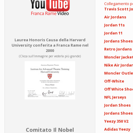
Collegamento 
Travis Scott J
Air Jordans
Jordan 11s
Jordan 11
Laurea Honoris Causa della Harvard
Jordans Shoes
University conferita a Franca Rame nel
Retro Jordans
2000
(Clicca sull'immagine per vederla più grande)
Moncler Jacke
Nike Air Jorda
Moncler Outle
Off-White
Off White Sho
NFL Jerseys
Jordan Shoes
Jordans Shoes
Yeezy 350 V2
Comitato Il Nobel
Adidas Yeezy