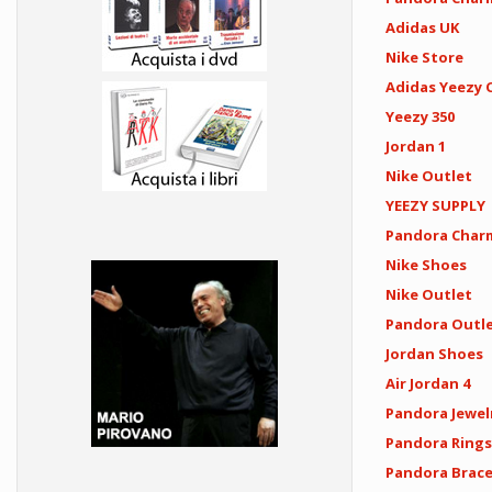
Adidas UK
Nike Store
Adidas Yeezy O
Yeezy 350
Jordan 1
Nike Outlet
YEEZY SUPPLY
Pandora Char
Nike Shoes
Nike Outlet
Pandora Outl
Jordan Shoes
Air Jordan 4
Pandora Jewel
Pandora Rings
Pandora Brace