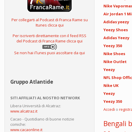
Nike Vapormax
Air Jordan 1 M
Per collegarti al Podcast di Franca Rame su
Adidas yeezy
Itunes clicca qui
Yeezy Shoes
Per iscriverti direttamente con il feed RSS
Adidas Yeezy
del Podcast di Franca Rame clicca qui
Yeezy 350
Se non hai iTunes puoi ascoltare da qui
Nike Shoes
Nike Outlet
Yeezy
NFL Shop Offic
Gruppo Atlantide
Nike UK
Yeezy
SITI AFFILIATI AL NOSTRO NETWORK
Yeezy 350
Libera Università di Alcatraz:
Accedi
o
registra
www.alcatraz.it
Cacao - Quotidiano di buone notizie
Bengali b
comiche:
www.cacaonline.it