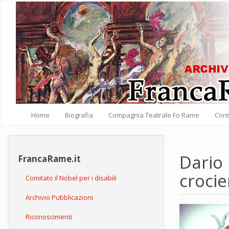
Salta al contenuto principale
Home
Biografia
Compagnia Teatrale Fo Rame
Cont
Dario 
FrancaRame.it
crocie
Comitato il Nobel per i disabili
Archivio Pubblicazioni
Riconoscimenti