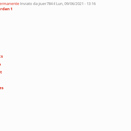
permanente
Inviato da
jiuer784
il Lun, 09/06/2021 - 13:16
ordan 1
ts
n
t
es