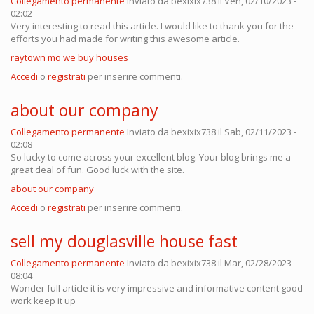
Collegamento permanente
Inviato da
bexixix738
il Ven, 02/10/2023 -
02:02
Very interesting to read this article. I would like to thank you for the
efforts you had made for writing this awesome article.
raytown mo we buy houses
Accedi
o
registrati
per inserire commenti.
about our company
Collegamento permanente
Inviato da
bexixix738
il Sab, 02/11/2023 -
02:08
So lucky to come across your excellent blog. Your blog brings me a
great deal of fun. Good luck with the site.
about our company
Accedi
o
registrati
per inserire commenti.
sell my douglasville house fast
Collegamento permanente
Inviato da
bexixix738
il Mar, 02/28/2023 -
08:04
Wonder full article it is very impressive and informative content good
work keep it up