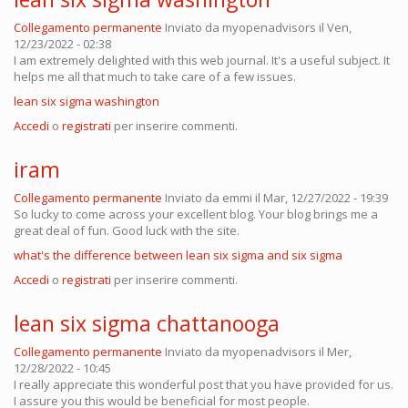
Collegamento permanente
Inviato da
myopenadvisors
il Ven,
12/23/2022 - 02:38
I am extremely delighted with this web journal. It's a useful subject. It
helps me all that much to take care of a few issues.
lean six sigma washington
Accedi
o
registrati
per inserire commenti.
iram
Collegamento permanente
Inviato da
emmi
il Mar, 12/27/2022 - 19:39
So lucky to come across your excellent blog. Your blog brings me a
great deal of fun. Good luck with the site.
what's the difference between lean six sigma and six sigma
Accedi
o
registrati
per inserire commenti.
lean six sigma chattanooga
Collegamento permanente
Inviato da
myopenadvisors
il Mer,
12/28/2022 - 10:45
I really appreciate this wonderful post that you have provided for us.
I assure you this would be beneficial for most people.