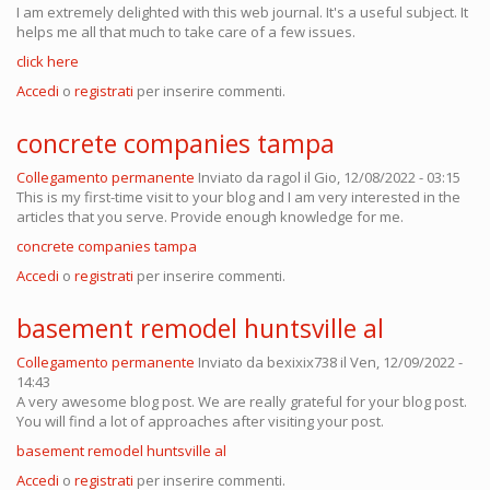
I am extremely delighted with this web journal. It's a useful subject. It
helps me all that much to take care of a few issues.
click here
Accedi
o
registrati
per inserire commenti.
concrete companies tampa
Collegamento permanente
Inviato da
ragol
il Gio, 12/08/2022 - 03:15
This is my first-time visit to your blog and I am very interested in the
articles that you serve. Provide enough knowledge for me.
concrete companies tampa
Accedi
o
registrati
per inserire commenti.
basement remodel huntsville al
Collegamento permanente
Inviato da
bexixix738
il Ven, 12/09/2022 -
14:43
A very awesome blog post. We are really grateful for your blog post.
You will find a lot of approaches after visiting your post.
basement remodel huntsville al
Accedi
o
registrati
per inserire commenti.