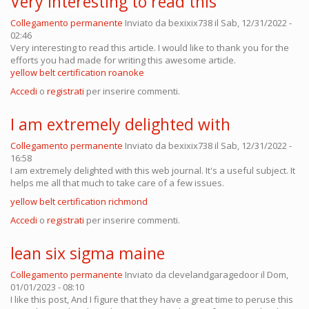
Very interesting to read this
Collegamento permanente
Inviato da
bexixix738
il Sab, 12/31/2022 -
02:46
Very interesting to read this article. I would like to thank you for the
efforts you had made for writing this awesome article.
yellow belt certification roanoke
Accedi
o
registrati
per inserire commenti.
I am extremely delighted with
Collegamento permanente
Inviato da
bexixix738
il Sab, 12/31/2022 -
16:58
I am extremely delighted with this web journal. It's a useful subject. It
helps me all that much to take care of a few issues.
yellow belt certification richmond
Accedi
o
registrati
per inserire commenti.
lean six sigma maine
Collegamento permanente
Inviato da
clevelandgaragedoor
il Dom,
01/01/2023 - 08:10
I like this post, And I figure that they have a great time to peruse this