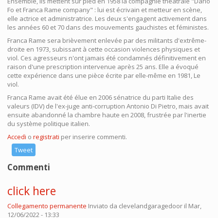
Ensemble, ils mettent sur pied en 1958 la compagnie théâtrale "Dario
Fo et Franca Rame company" : lui est écrivain et metteur en scène,
elle actrice et administratrice. Les deux s'engagent activement dans
les années 60 et 70 dans des mouvements gauchistes et féministes.
Franca Rame sera brièvement enlevée par des militants d'extrême-
droite en 1973, subissant à cette occasion violences physiques et
viol. Ces agresseurs n'ont jamais été condamnés définitivement en
raison d'une prescription intervenue après 25 ans. Elle a évoqué
cette expérience dans une pièce écrite par elle-même en 1981, Le
viol.
Franca Rame avait été élue en 2006 sénatrice du parti Italie des
valeurs (IDV) de l'ex-juge anti-corruption Antonio Di Pietro, mais avait
ensuite abandonné la chambre haute en 2008, frustrée par l'inertie
du système politique italien.
Accedi
o
registrati
per inserire commenti.
Tweet
Commenti
click here
Collegamento permanente
Inviato da
clevelandgaragedoor
il Mar,
12/06/2022 - 13:33