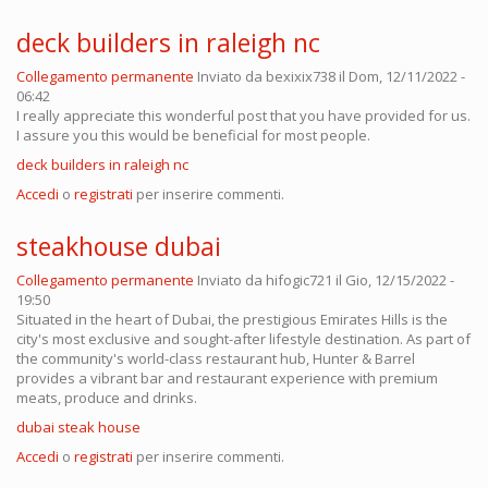
deck builders in raleigh nc
Collegamento permanente
Inviato da
bexixix738
il Dom, 12/11/2022 -
06:42
I really appreciate this wonderful post that you have provided for us.
I assure you this would be beneficial for most people.
deck builders in raleigh nc
Accedi
o
registrati
per inserire commenti.
steakhouse dubai
Collegamento permanente
Inviato da
hifogic721
il Gio, 12/15/2022 -
19:50
Situated in the heart of Dubai, the prestigious Emirates Hills is the
city's most exclusive and sought-after lifestyle destination. As part of
the community's world-class restaurant hub, Hunter & Barrel
provides a vibrant bar and restaurant experience with premium
meats, produce and drinks.
dubai steak house
Accedi
o
registrati
per inserire commenti.