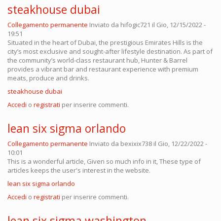
steakhouse dubai
Collegamento permanente
Inviato da
hifogic721
il Gio, 12/15/2022 -
19:51
Situated in the heart of Dubai, the prestigious Emirates Hills is the
city’s most exclusive and sought-after lifestyle destination. As part of
the community’s world-class restaurant hub, Hunter & Barrel
provides a vibrant bar and restaurant experience with premium
meats, produce and drinks.
steakhouse dubai
Accedi
o
registrati
per inserire commenti.
lean six sigma orlando
Collegamento permanente
Inviato da
bexixix738
il Gio, 12/22/2022 -
10:01
This is a wonderful article, Given so much info in it, These type of
articles keeps the user's interest in the website.
lean six sigma orlando
Accedi
o
registrati
per inserire commenti.
lean six sigma washington