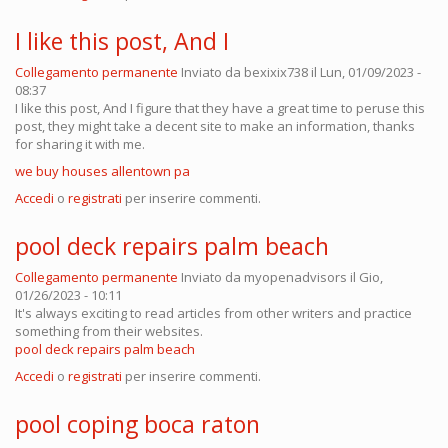
I like this post, And I
Collegamento permanente
Inviato da
bexixix738
il Lun, 01/09/2023 -
08:37
I like this post, And I figure that they have a great time to peruse this
post, they might take a decent site to make an information, thanks
for sharing it with me.
we buy houses allentown pa
Accedi
o
registrati
per inserire commenti.
pool deck repairs palm beach
Collegamento permanente
Inviato da
myopenadvisors
il Gio,
01/26/2023 - 10:11
It's always exciting to read articles from other writers and practice
something from their websites.
pool deck repairs palm beach
Accedi
o
registrati
per inserire commenti.
pool coping boca raton