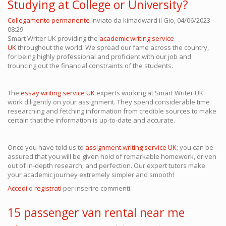
Studying at College or University?
Collegamento permanente
Inviato da
kimadward
il Gio, 04/06/2023 -
08:29
Smart Writer UK providing the
academic writing service
UK
throughout the world. We spread our fame across the country,
for being highly professional and proficient with our job and
trouncing out the financial constraints of the students.
The
essay writing service UK
experts working at Smart Writer UK
work diligently on your assignment. They spend considerable time
researching and fetching information from credible sources to make
certain that the information is up-to-date and accurate.
Once you have told us to
assignment writing service UK
; you can be
assured that you will be given hold of remarkable homework, driven
out of in-depth research, and perfection. Our expert tutors make
your academic journey extremely simpler and smooth!
Accedi
o
registrati
per inserire commenti.
15 passenger van rental near me