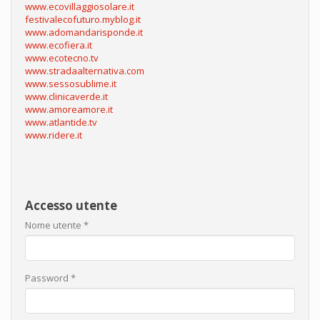
www.ecovillaggiosolare.it
festivalecofuturo.myblog.it
www.adomandarisponde.it
www.ecofiera.it
www.ecotecno.tv
www.stradaalternativa.com
www.sessosublime.it
www.clinicaverde.it
www.amoreamore.it
www.atlantide.tv
www.ridere.it
Accesso utente
Nome utente
*
Password
*