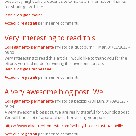
post, they might take a decent site to make an information, thanks
for sharing it with me.
lean six sigma maine
Accedi
o
registrati
per inserire commenti.
Very interesting to read this
Collegamento permanente
Inviato da
glucoburn1
il Mar, 01/03/2023 -
08:30
Very interesting to read this article. I would like to thank you for the
efforts you had made for writing this awesome article.
lean six sigma tennessee
Accedi
o
registrati
per inserire commenti.
A very awesome blog post. We
Collegamento permanente
Inviato da
bexixix738
il Lun, 01/09/2023 -
05:24
A very awesome blog post. We are really grateful for your blog post.
You will find a lot of approaches after visiting your post.
https://www.olivetreehomestn.com/sell-my-house-fast-nashville
Accedi
o
registrati
per inserire commenti.