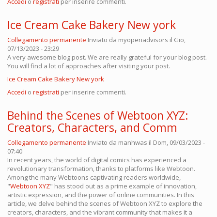
Accedi
o
registrati
per inserire commenti.
Ice Cream Cake Bakery New york
Collegamento permanente
Inviato da
myopenadvisors
il Gio,
07/13/2023 - 23:29
A very awesome blog post. We are really grateful for your blog post.
You will find a lot of approaches after visiting your post.
Ice Cream Cake Bakery New york
Accedi
o
registrati
per inserire commenti.
Behind the Scenes of Webtoon XYZ:
Creators, Characters, and Comm
Collegamento permanente
Inviato da
manhwas
il Dom, 09/03/2023 -
07:40
In recent years, the world of digital comics has experienced a
revolutionary transformation, thanks to platforms like Webtoon.
Among the many Webtoons captivating readers worldwide,
"
Webtoon XYZ
" has stood out as a prime example of innovation,
artistic expression, and the power of online communities. In this
article, we delve behind the scenes of Webtoon XYZ to explore the
creators, characters, and the vibrant community that makes it a