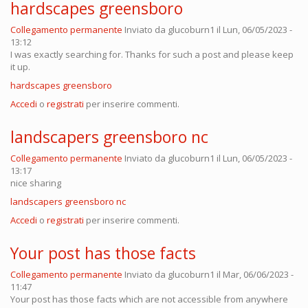
hardscapes greensboro
Collegamento permanente
Inviato da
glucoburn1
il Lun, 06/05/2023 -
13:12
I was exactly searching for. Thanks for such a post and please keep
it up.
hardscapes greensboro
Accedi
o
registrati
per inserire commenti.
landscapers greensboro nc
Collegamento permanente
Inviato da
glucoburn1
il Lun, 06/05/2023 -
13:17
nice sharing
landscapers greensboro nc
Accedi
o
registrati
per inserire commenti.
Your post has those facts
Collegamento permanente
Inviato da
glucoburn1
il Mar, 06/06/2023 -
11:47
Your post has those facts which are not accessible from anywhere