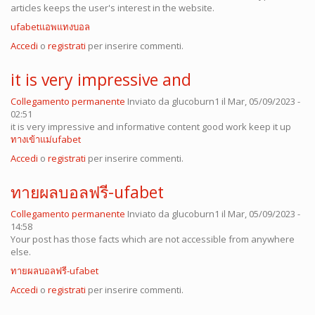
articles keeps the user's interest in the website.
ufabetแอพแทงบอล
Accedi
o
registrati
per inserire commenti.
it is very impressive and
Collegamento permanente
Inviato da
glucoburn1
il Mar, 05/09/2023 -
02:51
it is very impressive and informative content good work keep it up
ทางเข้าแม่ufabet
Accedi
o
registrati
per inserire commenti.
ทายผลบอลฟรี-ufabet
Collegamento permanente
Inviato da
glucoburn1
il Mar, 05/09/2023 -
14:58
Your post has those facts which are not accessible from anywhere
else.
ทายผลบอลฟรี-ufabet
Accedi
o
registrati
per inserire commenti.