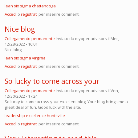
lean six sigma chattanooga
Accedi
o
registrati
per inserire commenti.
Nice blog
Collegamento permanente
Inviato da
myopenadvisors
il Mer,
12/28/2022 - 16:01
Nice blog
lean six sigma virginia
Accedi
o
registrati
per inserire commenti.
So lucky to come across your
Collegamento permanente
Inviato da
myopenadvisors
il Ven,
12/30/2022 - 17:24
So lucky to come across your excellent blog. Your blog brings me a
great deal of fun. Good luck with the site.
leadership excellence huntsville
Accedi
o
registrati
per inserire commenti.