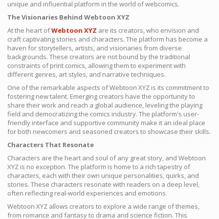
unique and influential platform in the world of webcomics.
The Visionaries Behind Webtoon XYZ
At the heart of
Webtoon XYZ
are its creators, who envision and
craft captivating stories and characters. The platform has become a
haven for storytellers, artists, and visionaries from diverse
backgrounds. These creators are not bound by the traditional
constraints of print comics, allowing them to experiment with
different genres, art styles, and narrative techniques.
One of the remarkable aspects of Webtoon XYZ is its commitment to
fostering new talent. Emerging creators have the opportunity to
share their work and reach a global audience, leveling the playing
field and democratizing the comics industry. The platform's user-
friendly interface and supportive community make it an ideal place
for both newcomers and seasoned creators to showcase their skills.
Characters That Resonate
Characters are the heart and soul of any great story, and Webtoon
XYZ is no exception. The platform is home to a rich tapestry of
characters, each with their own unique personalities, quirks, and
stories. These characters resonate with readers on a deep level,
often reflecting real-world experiences and emotions.
Webtoon XYZ allows creators to explore a wide range of themes,
from romance and fantasy to drama and science fiction. This