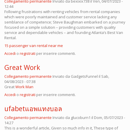
Collegamento permanente
Inviato da
bexixix738
il Ven, 04/07/2023 -
12:44
Following frustrations with renting vehicles from rental companies
which were poorly maintained and customer service lacking any
semblance of competence; Steve Baughman embarked on a journey
focused on a simple solution – providing customers with quality
service and dependable vehicles – and founding Atlanta’s Best Van
Rental.
15 passenger van rental near me
Accedi
o
registrati
per inserire commenti.
Great Work
Collegamento permanente
Inviato da
GadgetsFunnel
il Sab,
04/08/2023 - 07:38
Great
Work Man
Accedi
o
registrati
per inserire commenti.
ufabetแอพแทงบอล
Collegamento permanente
Inviato da
glucoburn1
il Dom, 05/07/2023 -
14:27
This is a wonderful article, Given so much info in it, These type of