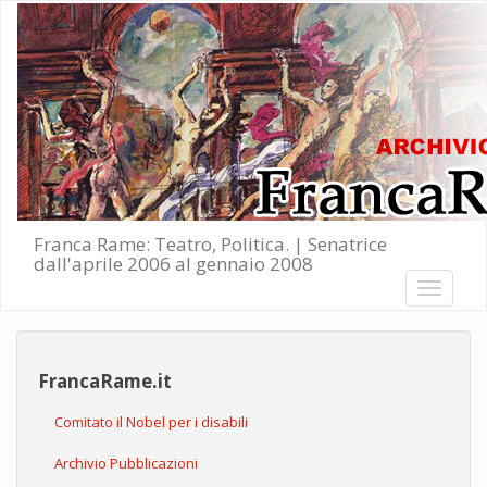
Salta al contenuto principale
Franca Rame: Teatro, Politica. | Senatrice
dall'aprile 2006 al gennaio 2008
Toggle
navigati
FrancaRame.it
Comitato il Nobel per i disabili
Archivio Pubblicazioni