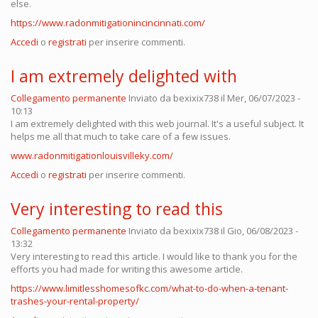
else.
https://www.radonmitigationincincinnati.com/
Accedi
o
registrati
per inserire commenti.
I am extremely delighted with
Collegamento permanente
Inviato da
bexixix738
il Mer, 06/07/2023 -
10:13
I am extremely delighted with this web journal. It's a useful subject. It
helps me all that much to take care of a few issues.
www.radonmitigationlouisvilleky.com/
Accedi
o
registrati
per inserire commenti.
Very interesting to read this
Collegamento permanente
Inviato da
bexixix738
il Gio, 06/08/2023 -
13:32
Very interesting to read this article. I would like to thank you for the
efforts you had made for writing this awesome article.
https://www.limitlesshomesofkc.com/what-to-do-when-a-tenant-
trashes-your-rental-property/