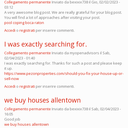
Collegamento permanente
Inviato da
bexixix738
il Gio, 02/02/2023 -
03:12
A very awesome blog post. We are really grateful for your blog post.
You will find a lot of approaches after visiting your post.
pool coping boca raton
Accedi
o
registrati
per inserire commenti.
I was exactly searching for.
Collegamento permanente
Inviato da
myopenadvisors
il Sab,
02/04/2023 - 01:40
I was exactly searching for. Thanks for such a post and please keep
it up.
https://www.pezonproperties.com/should-you-fix-your-house-up-or-
sell-now
Accedi
o
registrati
per inserire commenti.
we buy houses allentown
Collegamento permanente
Inviato da
bexixix738
il Sab, 02/04/2023 -
16:05
Good job
we buy houses allentown