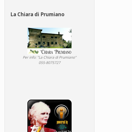
La Chiara di Prumiano
Per info: "La Chiara di Prumiano"
055-8075727