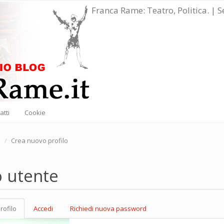
Franca Rame: Teatro, Politica. | 
atti
Cookie
e
Crea nuovo profilo
o utente
rofilo
(scheda
Accedi
Richiedi nuova password
marie
attiva)