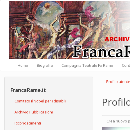
Salta al contenuto principale
Home
Biografia
Compagnia Teatrale Fo Rame
Cont
Profilo utent
FrancaRame.it
Profil
Comitato il Nobel per i disabili
Archivio Pubblicazioni
Crea nuovo p
Schede pri
Riconoscimenti