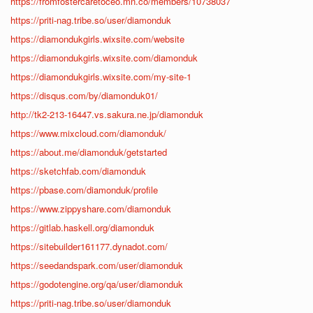
https://fromfostercaretoceo.mn.co/members/10738037
https://priti-nag.tribe.so/user/diamonduk
https://diamondukgirls.wixsite.com/website
https://diamondukgirls.wixsite.com/diamonduk
https://diamondukgirls.wixsite.com/my-site-1
https://disqus.com/by/diamonduk01/
http://tk2-213-16447.vs.sakura.ne.jp/diamonduk
https://www.mixcloud.com/diamonduk/
https://about.me/diamonduk/getstarted
https://sketchfab.com/diamonduk
https://pbase.com/diamonduk/profile
https://www.zippyshare.com/diamonduk
https://gitlab.haskell.org/diamonduk
https://sitebuilder161177.dynadot.com/
https://seedandspark.com/user/diamonduk
https://godotengine.org/qa/user/diamonduk
https://priti-nag.tribe.so/user/diamonduk