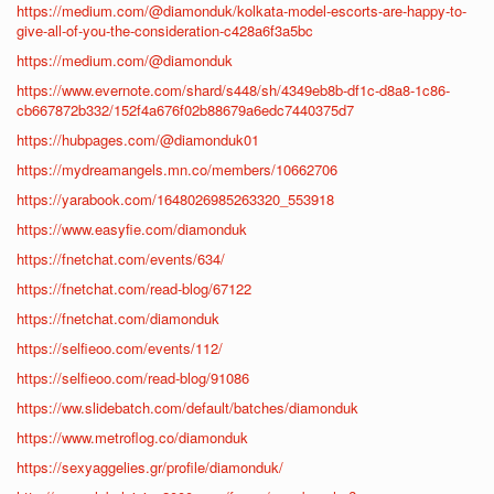
https://medium.com/@diamonduk/kolkata-model-escorts-are-happy-to-
give-all-of-you-the-consideration-c428a6f3a5bc
https://medium.com/@diamonduk
https://www.evernote.com/shard/s448/sh/4349eb8b-df1c-d8a8-1c86-
cb667872b332/152f4a676f02b88679a6edc7440375d7
https://hubpages.com/@diamonduk01
https://mydreamangels.mn.co/members/10662706
https://yarabook.com/1648026985263320_553918
https://www.easyfie.com/diamonduk
https://fnetchat.com/events/634/
https://fnetchat.com/read-blog/67122
https://fnetchat.com/diamonduk
https://selfieoo.com/events/112/
https://selfieoo.com/read-blog/91086
https://ww.slidebatch.com/default/batches/diamonduk
https://www.metroflog.co/diamonduk
https://sexyaggelies.gr/profile/diamonduk/