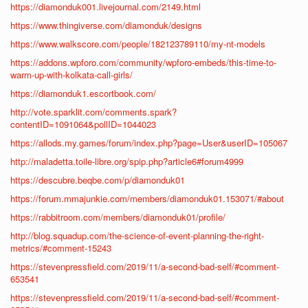
https://diamonduk001.livejournal.com/2149.html
https://www.thingiverse.com/diamonduk/designs
https://www.walkscore.com/people/182123789110/my-nt-models
https://addons.wpforo.com/community/wpforo-embeds/this-time-to-
warm-up-with-kolkata-call-girls/
https://diamonduk1.escortbook.com/
http://vote.sparklit.com/comments.spark?
contentID=1091064&pollID=1044023
https://allods.my.games/forum/index.php?page=User&userID=105067
http://maladetta.toile-libre.org/spip.php?article6#forum4999
https://descubre.beqbe.com/p/diamonduk01
https://forum.mmajunkie.com/members/diamonduk01.153071/#about
https://rabbitroom.com/members/diamonduk01/profile/
http://blog.squadup.com/the-science-of-event-planning-the-right-
metrics/#comment-15243
https://stevenpressfield.com/2019/11/a-second-bad-self/#comment-
653541
https://stevenpressfield.com/2019/11/a-second-bad-self/#comment-