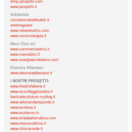
shop.jacopofo.com
www.jacopofo.it
Solidarietà:
comitatonobeldisabili.it
arteirregolare
www.networketico.com
www.comicoterapia.it
Merci Dolci srl:
www.commercioetico.it
www.mercidolci.it
www.energiaarcobaleno.com
Eleonora Albanese:
www.eleonoraalbanese.it
I NOSTRI PROGETTI:
www.ilteatrofabene.it
www.ecovillaggiosolare.it
festivalecofuturo.myblog.it
www.adomandarisponde.it
www.ecofiera.it
www.ecotecno.tv
www.stradaalternativa.com
www.sessosublime.it
www.clinicaverde.it