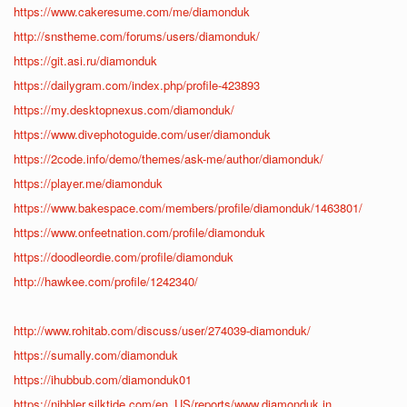
https://www.cakeresume.com/me/diamonduk
http://snstheme.com/forums/users/diamonduk/
https://git.asi.ru/diamonduk
https://dailygram.com/index.php/profile-423893
https://my.desktopnexus.com/diamonduk/
https://www.divephotoguide.com/user/diamonduk
https://2code.info/demo/themes/ask-me/author/diamonduk/
https://player.me/diamonduk
https://www.bakespace.com/members/profile/diamonduk/1463801/
https://www.onfeetnation.com/profile/diamonduk
https://doodleordie.com/profile/diamonduk
http://hawkee.com/profile/1242340/
http://www.rohitab.com/discuss/user/274039-diamonduk/
https://sumally.com/diamonduk
https://ihubbub.com/diamonduk01
https://nibbler.silktide.com/en_US/reports/www.diamonduk.in