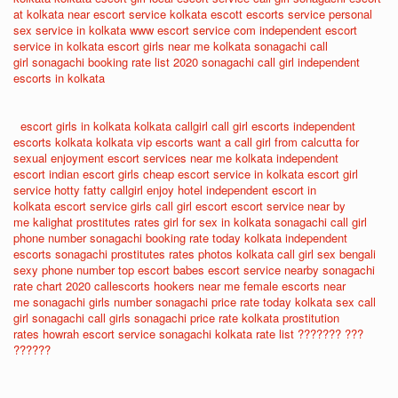
at kolkata
near escort service
kolkata escott
escorts service
personal
sex service in kolkata
www escort service com
independent escort
service in kolkata
escort girls near me
kolkata sonagachi call
girl
sonagachi booking rate list 2020
sonagachi call girl
independent
escorts in kolkata
escort girls in kolkata
kolkata callgirl
call girl escorts
independent
escorts kolkata
kolkata vip escorts
want a call girl from calcutta for
sexual enjoyment
escort services near me
kolkata independent
escort
indian escort girls
cheap escort service in kolkata
escort girl
service
hotty fatty callgirl enjoy hotel
independent escort in
kolkata
escort service girls
call girl escort
escort service near by
me
kalighat prostitutes rates
girl for sex in kolkata
sonagachi call girl
phone number
sonagachi booking rate today
kolkata independent
escorts
sonagachi prostitutes rates photos
kolkata call girl sex
bengali
sexy phone number
top escort babes
escort service nearby
sonagachi
rate chart 2020
callescorts
hookers near me
female escorts near
me
sonagachi girls number
sonagachi price rate today
kolkata sex call
girl
sonagachi call girls
sonagachi price rate
kolkata prostitution
rates
howrah escort service
sonagachi kolkata rate list
??????? ???
??????