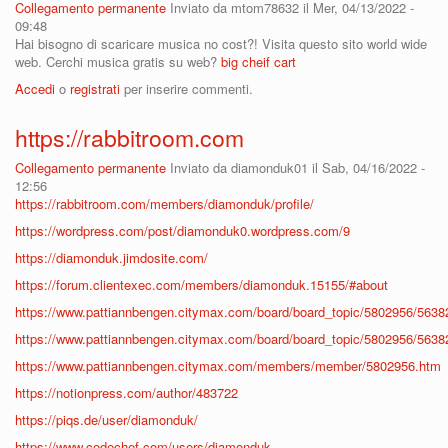
Collegamento permanente
Inviato da
mtom78632
il Mer, 04/13/2022 -
09:48
Hai bisogno di scaricare musica no cost?! Visita questo sito world wide
web. Cerchi musica gratis su web?
big cheif cart
Accedi
o
registrati
per inserire commenti.
https://rabbitroom.com
Collegamento permanente
Inviato da
diamonduk01
il Sab, 04/16/2022 -
12:56
https://rabbitroom.com/members/diamonduk/profile/
https://wordpress.com/post/diamonduk0.wordpress.com/9
https://diamonduk.jimdosite.com/
https://forum.clientexec.com/members/diamonduk.15155/#about
https://www.pattiannbengen.citymax.com/board/board_topic/5802956/563
https://www.pattiannbengen.citymax.com/board/board_topic/5802956/563
https://www.pattiannbengen.citymax.com/members/member/5802956.htm
https://notionpress.com/author/483722
https://piqs.de/user/diamonduk/
https://www.codechef.com/users/diamonduk