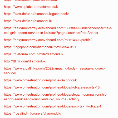
https://www.uplabs.com/diamonduk
https://piqs.de/user/diamonduk/guestbook/
https://piqs.de/user/diamonduk/
https://sexymonterrey.activeboard.com/t68330999/independent-female-
call-girls-escort-service-in-kolkata/?page=last#lastPostAnchor
https://sexymonterrey.activeboard.com/m3614828/profile/
https://logopond.com/diamonduk/profile/540191
https://fileforum.com/profile/diamonduk
http://ttlink.com/diamonduk
https://www.atoallinks.com/2022/amazing-body-massage-and-sex-
service/
https://www.onfeetnation.com/profile/diamonduk
https://www.onfeetnation.com/profiles/blogs/kolkata-escorts-16
https://www.onfeetnation.com/profiles/blogs/elegant-companionship-
escort-services-for-our-clients?xg_source=activity
https://www.onfeetnation.com/profiles/blogs/escorts-in-kolkata-1
https://rosalind.info/users/diamonduk/