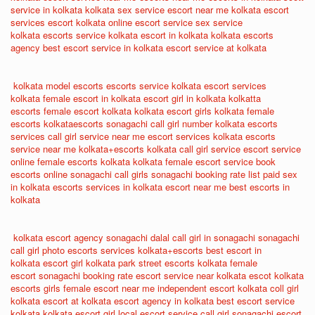
service in kolkata
kolkata sex service
escort near me
kolkata escort
services
escort kolkata
online escort service
sex service
kolkata
escorts service kolkata
escort in kolkata
kolkata escorts
agency
best escort service in kolkata
escort service at kolkata
kolkata model escorts
escorts service kolkata
escort services
kolkata
female escort in kolkata
escort girl in kolkata
kolkatta
escorts
female escort kolkata
kolkata escort girls
kolkata female
escorts
kolkataescorts
sonagachi call girl number
kolkata escorts
services
call girl service near me
escort services kolkata
escorts
service near me
kolkata+escorts
kolkata call girl service
escort service
online
female escorts kolkata
kolkata female escort service
book
escorts online
sonagachi call girls
sonagachi booking rate list
paid sex
in kolkata
escorts services in kolkata
escort near me
best escorts in
kolkata
kolkata escort agency
sonagachi dalal
call girl in sonagachi
sonagachi
call girl photo
escorts services
kolkata+escorts
best escort in
kolkata
escort girl kolkata
park street escorts
kolkata female
escort
sonagachi booking rate
escort service near
kolkata escot
kolkata
escorts girls
female escort near me
independent escort kolkata
coll girl
kolkata
escort at kolkata
escort agency in kolkata
best escort service
kolkata
kolkata escort girl
local escort service
call girl sonagachi
escort