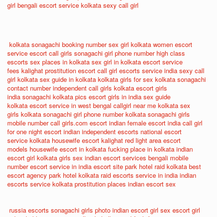
girl
bengali escort service
kolkata sexy call girl
kolkata sonagachi booking number
sex girl kolkata
women escort
service
escort call girls
sonagachi girl phone number
high class
escorts
sex places in kolkata
sex girl in kolkata
escort service
fees
kalighat prostitution
escort call girl
escorts service india
sexy call
girl kolkata
sex guide in kolkata
kolkata girls for sex
kolkata sonagachi
contact number
independent call girls kolkata
escort girls
india
sonagachi kolkata pics
escort girls in india
sex guide
kolkata
escort service in west bengal
callgirl near me
kolkata sex
girls
kolkata sonagachi girl phone number
kolkata sonagachi girls
mobile number
call girls.com
escort indian
female escort india
call girl
for one night
escort indian
independent escorts
national escort
service
kolkata housewife escort
kalighat red light area
escort
models
housewife escort in kolkata
fucking place in kolkata
indian
escort girl
kolkata girls sex
indian escort services
bengali mobile
number
escort service in india
escort site
park hotel raid kolkata
best
escort agency
park hotel kolkata raid
escorts service in india
indian
escorts service
kolkata prostitution places
indian escort sex
russia escorts
sonagachi girls photo
indian escort girl sex
escort girl