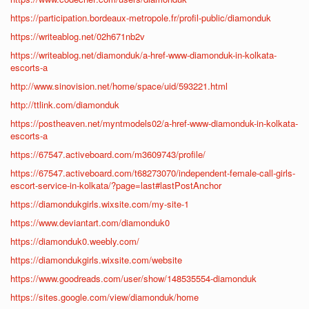
https://participation.bordeaux-metropole.fr/profil-public/diamonduk
https://writeablog.net/02h671nb2v
https://writeablog.net/diamonduk/a-href-www-diamonduk-in-kolkata-
escorts-a
http://www.sinovision.net/home/space/uid/593221.html
http://ttlink.com/diamonduk
https://postheaven.net/myntmodels02/a-href-www-diamonduk-in-kolkata-
escorts-a
https://67547.activeboard.com/m3609743/profile/
https://67547.activeboard.com/t68273070/independent-female-call-girls-
escort-service-in-kolkata/?page=last#lastPostAnchor
https://diamondukgirls.wixsite.com/my-site-1
https://www.deviantart.com/diamonduk0
https://diamonduk0.weebly.com/
https://diamondukgirls.wixsite.com/website
https://www.goodreads.com/user/show/148535554-diamonduk
https://sites.google.com/view/diamonduk/home