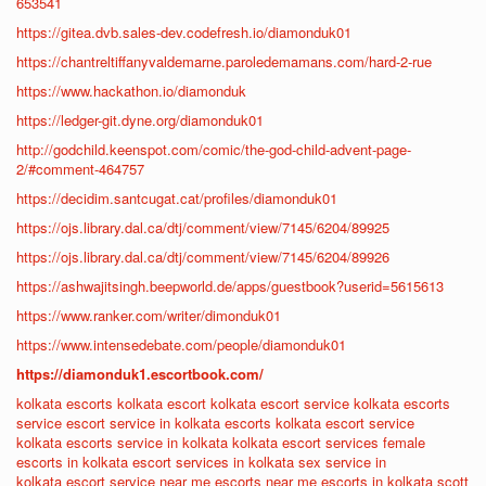
653541
https://gitea.dvb.sales-dev.codefresh.io/diamonduk01
https://chantreltiffanyvaldemarne.paroledemamans.com/hard-2-rue
https://www.hackathon.io/diamonduk
https://ledger-git.dyne.org/diamonduk01
http://godchild.keenspot.com/comic/the-god-child-advent-page-
2/#comment-464757
https://decidim.santcugat.cat/profiles/diamonduk01
https://ojs.library.dal.ca/dtj/comment/view/7145/6204/89925
https://ojs.library.dal.ca/dtj/comment/view/7145/6204/89926
https://ashwajitsingh.beepworld.de/apps/guestbook?userid=5615613
https://www.ranker.com/writer/dimonduk01
https://www.intensedebate.com/people/diamonduk01
https://diamonduk1.escortbook.com/
kolkata escorts
kolkata escort
kolkata escort service
kolkata escorts
service
escort service in kolkata
escorts kolkata
escort service
kolkata
escorts service in kolkata
kolkata escort services
female
escorts in kolkata
escort services in kolkata
sex service in
kolkata
escort service near me
escorts near me
escorts in kolkata
scott