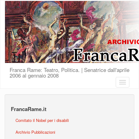
Salta al contenuto principale
Franca Rame: Teatro, Politica. | Senatrice dall'aprile
2006 al gennaio 2008
Toggle
navigatio
FrancaRame.it
Comitato il Nobel per i disabili
Archivio Pubblicazioni