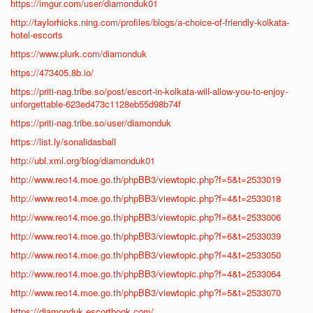
https://imgur.com/user/diamonduk01
http://taylorhicks.ning.com/profiles/blogs/a-choice-of-friendly-kolkata-
hotel-escorts
https://www.plurk.com/diamonduk
https://473405.8b.io/
https://priti-nag.tribe.so/post/escort-in-kolkata-will-allow-you-to-enjoy-
unforgettable-623ed473c1128eb55d98b74f
https://priti-nag.tribe.so/user/diamonduk
https://list.ly/sonalidasball
http://ubl.xml.org/blog/diamonduk01
http://www.reo14.moe.go.th/phpBB3/viewtopic.php?f=5&t=2533019
http://www.reo14.moe.go.th/phpBB3/viewtopic.php?f=4&t=2533018
http://www.reo14.moe.go.th/phpBB3/viewtopic.php?f=6&t=2533006
http://www.reo14.moe.go.th/phpBB3/viewtopic.php?f=6&t=2533039
http://www.reo14.moe.go.th/phpBB3/viewtopic.php?f=4&t=2533050
http://www.reo14.moe.go.th/phpBB3/viewtopic.php?f=4&t=2533064
http://www.reo14.moe.go.th/phpBB3/viewtopic.php?f=5&t=2533070
https://diamonduk.escortbook.com/