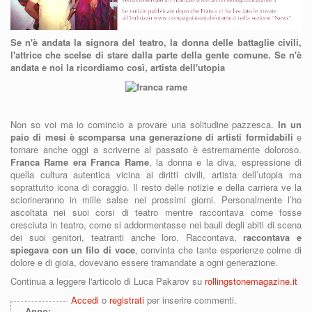
Se n'è andata la signora del teatro, la donna delle battaglie civili,
l'attrice che scelse di stare dalla parte della gente comune. Se n'è
andata e noi la ricordiamo così, artista dell'utopia
Non so voi ma io comincio a provare una solitudine pazzesca.
In un
paio di mesi è scomparsa una generazione di artisti formidabili
e
tornare anche oggi a scriverne al passato è estremamente doloroso.
Franca Rame era Franca Rame
, la donna e la diva, espressione di
quella cultura autentica vicina ai diritti civili, artista dell’utopia ma
soprattutto icona di coraggio. Il resto delle notizie e della carriera ve la
sciorineranno in mille salse nei prossimi giorni. Personalmente l’ho
ascoltata nei suoi corsi di teatro mentre raccontava come fosse
cresciuta in teatro, come si addormentasse nei bauli degli abiti di scena
dei suoi genitori, teatranti anche loro. Raccontava,
raccontava e
spiegava con un filo di voce
, convinta che tante esperienze colme di
dolore e di gioia, dovevano essere tramandate a ogni generazione.
Continua a leggere l'articolo di Luca Pakarov su
rollingstonemagazine.it
Accedi
o
registrati
per inserire commenti.
Anno: