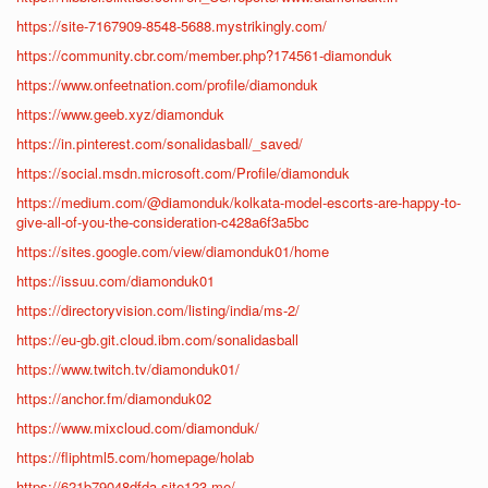
https://site-7167909-8548-5688.mystrikingly.com/
https://community.cbr.com/member.php?174561-diamonduk
https://www.onfeetnation.com/profile/diamonduk
https://www.geeb.xyz/diamonduk
https://in.pinterest.com/sonalidasball/_saved/
https://social.msdn.microsoft.com/Profile/diamonduk
https://medium.com/@diamonduk/kolkata-model-escorts-are-happy-to-
give-all-of-you-the-consideration-c428a6f3a5bc
https://sites.google.com/view/diamonduk01/home
https://issuu.com/diamonduk01
https://directoryvision.com/listing/india/ms-2/
https://eu-gb.git.cloud.ibm.com/sonalidasball
https://www.twitch.tv/diamonduk01/
https://anchor.fm/diamonduk02
https://www.mixcloud.com/diamonduk/
https://fliphtml5.com/homepage/holab
https://621b79048dfda.site123.me/