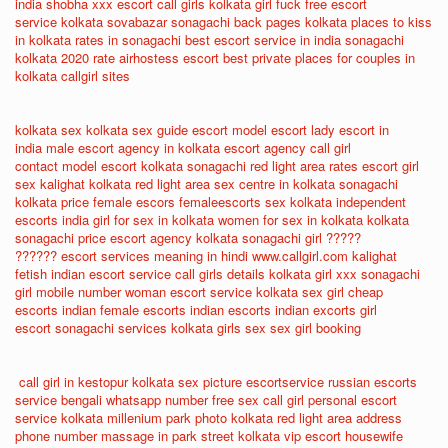
india
shobha xxx
escort call girls
kolkata girl fuck
free escort
service
kolkata sovabazar sonagachi
back pages kolkata
places to kiss
in kolkata
rates in sonagachi
best escort service in india
sonagachi
kolkata 2020 rate
airhostess escort
best private places for couples in
kolkata
callgirl sites
kolkata sex
kolkata sex guide
escort model
escort lady
escort in
india
male escort agency in kolkata
escort agency
call girl
contact
model escort
kolkata sonagachi red light area rates
escort girl
sex
kalighat kolkata red light area
sex centre in kolkata
sonagachi
kolkata price
female escors
femaleescorts
sex kolkata
independent
escorts india
girl for sex in kolkata
women for sex in kolkata
kolkata
sonagachi price
escort agency
kolkata sonagachi girl
?????
??????
escort services meaning in hindi
www.callgirl.com
kalighat
fetish
indian escort service
call girls details
kolkata girl xxx
sonagachi
girl mobile number
woman escort service
kolkata sex girl
cheap
escorts
indian female escorts
indian escorts
indian excorts
girl
escort
sonagachi services
kolkata girls sex
sex girl booking
call girl in kestopur
kolkata sex picture
escortservice
russian escorts
service
bengali whatsapp number
free sex call girl
personal escort
service
kolkata millenium park photo
kolkata red light area address
phone number
massage in park street kolkata
vip escort
housewife