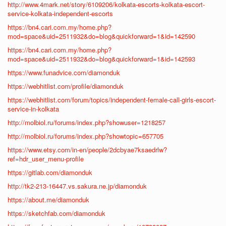
http://www.4mark.net/story/6109206/kolkata-escorts-kolkata-escort-
service-kolkata-independent-escorts
https://bn4.cari.com.my/home.php?
mod=space&uid=2511932&do=blog&quickforward=1&id=142590
https://bn4.cari.com.my/home.php?
mod=space&uid=2511932&do=blog&quickforward=1&id=142593
https://www.funadvice.com/diamonduk
https://webhitlist.com/profile/diamonduk
https://webhitlist.com/forum/topics/independent-female-call-girls-escort-
service-in-kolkata
http://molbiol.ru/forums/index.php?showuser=1218257
http://molbiol.ru/forums/index.php?showtopic=657705
https://www.etsy.com/in-en/people/2dcbyae7ksaedrlw?
ref=hdr_user_menu-profile
https://gitlab.com/diamonduk
http://tk2-213-16447.vs.sakura.ne.jp/diamonduk
https://about.me/diamonduk
https://sketchfab.com/diamonduk