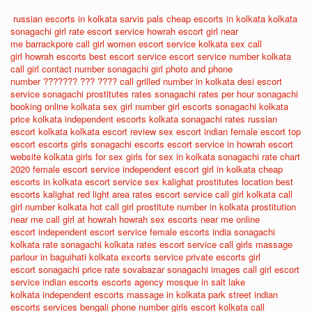
russian escorts in kolkata
sarvis pals
cheap escorts in kolkata
kolkata
sonagachi girl rate
escort service howrah
escort girl near
me
barrackpore call girl
women escort service
kolkata sex call
girl
howrah escorts
best escort service
escort service number
kolkata
call girl contact number
sonagachi girl photo and phone
number
??????? ??? ????
call grilled number in kolkata
desi escort
service
sonagachi prostitutes rates
sonagachi rates per hour
sonagachi
booking online
kolkata sex girl number
girl escorts
sonagachi kolkata
price
kolkata independent escorts
kolkata sonagachi rates
russian
escort kolkata
kolkata escort review
sex escort
indian female escort
top
escort
escorts girls
sonagachi escorts
escort service in howrah
escort
website
kolkata girls for sex
girls for sex in kolkata
sonagachi rate chart
2020
female escort service
independent escort girl in kolkata
cheap
escorts in kolkata
escort service sex
kalighat prostitutes location
best
escorts
kalighat red light area rates
escort service call girl
kolkata call
girl number
kolkata hot call girl
prostitute number in kolkata
prostitution
near me
call girl at howrah
howrah sex
escorts near me
online
escort
independent escort service
female escorts india
sonagachi
kolkata rate
sonagachi kolkata rates
escort service call girls
massage
parlour in baguihati kolkata
excorts service
private escorts
girl
escort
sonagachi price rate
sovabazar sonagachi images
call girl escort
service
indian escorts
escorts agency
mosque in salt lake
kolkata
independent escorts
massage in kolkata park street
indian
escorts services
bengali phone number
girls escort
kolkata call