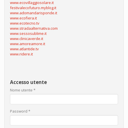
www.ecovillaggiosolare.it
festivalecofuturo.myblog.it
www.adomandarisponde.it
www.ecofiera.it
www.ecotecno.tv
www.stradaalternativa.com
www.sessosublime.it
www.clinicaverde.it
www.amoreamore.it
www.atlantide.tv
www.ridere.it
Accesso utente
Nome utente
*
Password
*