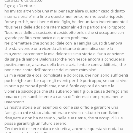
Catanzaro,02.02.2007
Egregio Direttore,
ho inviato altre volte una mail per segnalare questo “ caso di diritto
internazionale” ma fino a questo momento, non ho avuto risposte ,
forse perché, per il bene di mio figlio, ho denunciato indirettamente il
“business delle adozioni internazionali” ed in particolare lo “sporco
“business delle associazioni cosiddette onlus che si occupano con
grande profitto economico di questo problema.
Nel premettere che sono solidale con la Famiglia Giusti di Genova
che sta vivendo una vicenda altrettanto drammatica come la
mia,vorrei raccontare la mia dolorosissima storia di “una adozione
da single di minore Bielorusso”che non riesce ancora a concludersi
positivamente, a causa della burocrazia lenta e contraddittoria, che
non tiene conto dell’interesse del minore coinvolto!
La mia vicenda è così complicata e dolorosa, che non sono sufficienti
poche righe per far capire gli eventi perché purtroppo, se non si vive
in prima persona il problema, non è facile capire il dolore e la
violenza psicologica che sta subendo mio figlio, a causa dell’egoismo
umano e presumibilmente a causa di “interessi non propriamente
umanitari”!
La nostra storia è un esempio di come sia difficile garantire una
famiglia a chi è stato abbandonato e vive in istituto in condizioni
disagiate e non ha nessuno , nella sua Patria, che si occupi di lui e
possa garantirgli un futuro sereno.
Cercherò di essere chiara e sintetica, anche se questa vicenda ha