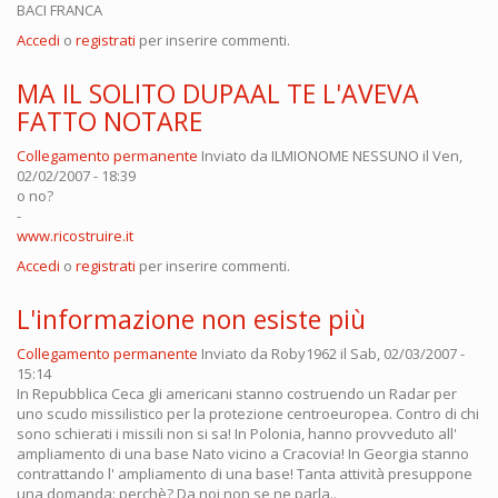
BACI FRANCA
Accedi
o
registrati
per inserire commenti.
MA IL SOLITO DUPAAL TE L'AVEVA
FATTO NOTARE
Collegamento permanente
Inviato da
ILMIONOME NESSUNO
il Ven,
02/02/2007 - 18:39
o no?
-
www.ricostruire.it
Accedi
o
registrati
per inserire commenti.
L'informazione non esiste più
Collegamento permanente
Inviato da
Roby1962
il Sab, 02/03/2007 -
15:14
In Repubblica Ceca gli americani stanno costruendo un Radar per
uno scudo missilistico per la protezione centroeuropea. Contro di chi
sono schierati i missili non si sa! In Polonia, hanno provveduto all'
ampliamento di una base Nato vicino a Cracovia! In Georgia stanno
contrattando l' ampliamento di una base! Tanta attività presuppone
una domanda: perchè? Da noi non se ne parla..