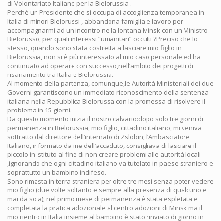
di Volontariato Italiane per la Bielorussia .
Perché un Presidente che si occupa di accoglienza temporanea in
Italia di minori Bielorussi , abbandona famiglia e lavoro per
accompagnarmi ad un incontro nella lontana Minsk con un Ministro
Bielorusso, per quali interessi “umanitari” occulti ?Preciso che lo
stesso, quando sono stata costretta a lasciare mio figlio in
Bielorussia, non si è più interessato al mio caso personale ed ha
continuato ad operare con successo,nell’ambito dei progetti di
risanamento tra Italia e Bielorussia.
Al momento della partenza, comunque,le Autorità Ministeriali dei due
Governi garantiscono un immediato riconoscimento della sentenza
italiana nella Repubblica Bielorussa con la promessa di risolvere il
problema in 15 giorni.
Da questo momento inizia il nostro calvario:dopo solo tre giorni di
permanenza in Bielorussia, mio figlio, cittadino italiano, mi veniva
sottratto dal direttore dell’internato di Zslobin; l’Ambasciatore
Italiano, informato da me dell’accaduto, consigliava di lasciare il
piccolo in istituto al fine di non creare problemi alle autorità locali
,ignorando che ogni cittadino italiano va tutelato in paese straniero e
soprattutto un bambino indifeso.
Sono rimasta in terra straniera per oltre tre mesi senza poter vedere
mio figlio (due volte soltanto e sempre alla presenza di qualcuno e
mai da sola); nel primo mese di permanenza è stata espletata e
completata la pratica adozionale al centro adozioni di Minsk ma il
mio rientro in Italia insieme al bambino è stato rinviato di giorno in