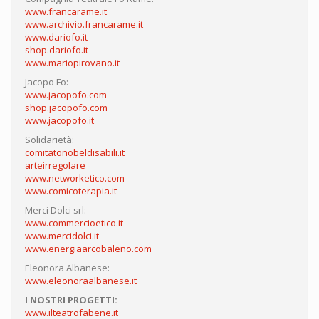
www.francarame.it
www.archivio.francarame.it
www.dariofo.it
shop.dariofo.it
www.mariopirovano.it
Jacopo Fo:
www.jacopofo.com
shop.jacopofo.com
www.jacopofo.it
Solidarietà:
comitatonobeldisabili.it
arteirregolare
www.networketico.com
www.comicoterapia.it
Merci Dolci srl:
www.commercioetico.it
www.mercidolci.it
www.energiaarcobaleno.com
Eleonora Albanese:
www.eleonoraalbanese.it
I NOSTRI PROGETTI:
www.ilteatrofabene.it