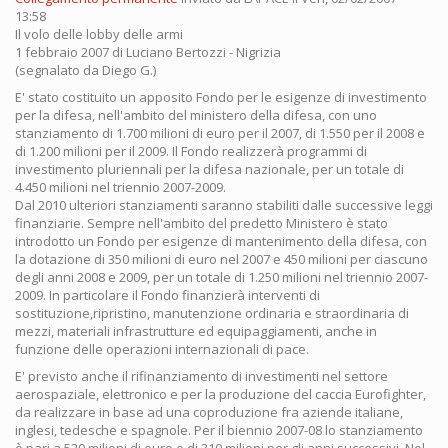
13:58
Il volo delle lobby delle armi
1 febbraio 2007 di Luciano Bertozzi - Nigrizia
(segnalato da Diego G.)
E' stato costituito un apposito Fondo per le esigenze di investimento
per la difesa, nell'ambito del ministero della difesa, con uno
stanziamento di 1.700 milioni di euro per il 2007, di 1.550 per il 2008 e
di 1.200 milioni per il 2009. Il Fondo realizzerà programmi di
investimento pluriennali per la difesa nazionale, per un totale di
4.450 milioni nel triennio 2007-2009.
Dal 2010 ulteriori stanziamenti saranno stabiliti dalle successive leggi
finanziarie. Sempre nell'ambito del predetto Ministero è stato
introdotto un Fondo per esigenze di mantenimento della difesa, con
la dotazione di 350 milioni di euro nel 2007 e 450 milioni per ciascuno
degli anni 2008 e 2009, per un totale di 1.250 milioni nel triennio 2007-
2009. In particolare il Fondo finanzierà interventi di
sostituzione,ripristino, manutenzione ordinaria e straordinaria di
mezzi, materiali infrastrutture ed equipaggiamenti, anche in
funzione delle operazioni internazionali di pace.
E' previsto anche il rifinanziamento di investimenti nel settore
aerospaziale, elettronico e per la produzione del caccia Eurofighter,
da realizzare in base ad una coproduzione fra aziende italiane,
inglesi, tedesche e spagnole. Per il biennio 2007-08 lo stanziamento