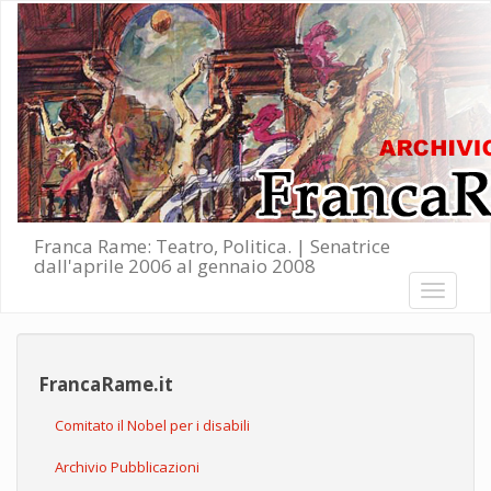
Salta al contenuto principale
Franca Rame: Teatro, Politica. | Senatrice
dall'aprile 2006 al gennaio 2008
Toggle
navigati
FrancaRame.it
Comitato il Nobel per i disabili
Archivio Pubblicazioni