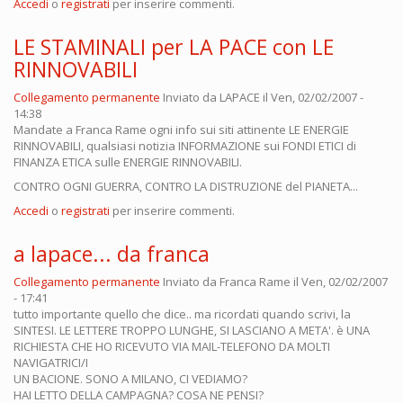
Accedi
o
registrati
per inserire commenti.
LE STAMINALI per LA PACE con LE
RINNOVABILI
Collegamento permanente
Inviato da
LAPACE
il Ven, 02/02/2007 -
14:38
Mandate a Franca Rame ogni info sui siti attinente LE ENERGIE
RINNOVABILI, qualsiasi notizia INFORMAZIONE sui FONDI ETICI di
FINANZA ETICA sulle ENERGIE RINNOVABILI.
CONTRO OGNI GUERRA, CONTRO LA DISTRUZIONE del PIANETA...
Accedi
o
registrati
per inserire commenti.
a lapace... da franca
Collegamento permanente
Inviato da
Franca Rame
il Ven, 02/02/2007
- 17:41
tutto importante quello che dice.. ma ricordati quando scrivi, la
SINTESI. LE LETTERE TROPPO LUNGHE, SI LASCIANO A META'. è UNA
RICHIESTA CHE HO RICEVUTO VIA MAIL-TELEFONO DA MOLTI
NAVIGATRICI/I
UN BACIONE. SONO A MILANO, CI VEDIAMO?
HAI LETTO DELLA CAMPAGNA? COSA NE PENSI?