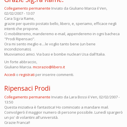
Collegamento permanente
Inviato da
Giuliano Marcia
il Ven,
02/02/2007 - 13:07
Cara Sig.ra Rame,
grazie per questo postato bello, libero, e, speriamo, efficace negli
intenti che propone.
Ci mobiliteremo, manderemo e-mail, appenderemo in ogni bacheca
"Prodi Ripensaci".
Ora mi sento meglio e....le voglio tanto bene (un bene
incondizionato).
Muoviamoci amici. Via basi e bombe nucleari Usa dall'Italia.
Un forte abbraccio,
Giuliano Marcia.
mcorazio@libero.it
Accedi
o
registrati
per inserire commenti.
Ripensaci Prodi
Collegamento permanente
Inviato da
Lara Bossi
il Ven, 02/02/2007 -
13:50
Questa iniziativa è fantastica! Ho cominciato a mandare mail.
Coinvolgerò il maggior numero di persone possibile. Lunedì spargerò
un po' di volantini all'università.
Grazie Franca!!