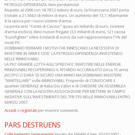
PETROLIO-DIPENDENZA. Non perdiamola!
Rispetto al 2006 con 18.787,2 milioni di euro, la Finanziaria 2007 porta
il totale a 21.364,5 di milioni di euro. Un aumento del 13,7. Allarmante
è la spesa per i nuovi sistemi d’arma:
La porta-arei "Conte di Cavour" quasi un miliardo di euro, (sistemi
d’arma esclusi), dieci nuove fregate (3,5 miliardi di euro), 121 caccia
“Eurofighter” (oltre 6 milardi di euro): da soli rappresentano l’1% del
nostr Pil.
DOBBIAMO FERMARE I MOTIVI CHE INNESCANO LA NECESSITA' DI
INVESTIRE IN ARMI E CIOE' LA PETROLIO-DIPENDENZA INVESTENDO
NELLE RINNOVABILI.
LA PIU' GRANDE LOTTA AGLI SPRECHI E' INVESTIRE NELLE ENERGIE
RINNOVABILI RECUPERANDO IL RITARDO ACCUMULATO (circa 15 anni).
JACOPO CI DARA' DI SICURO UNA MANO MA DOBBIAMO INSISTERE
"MARTELLARE" sulle RINNOVABILI. Propondo di CONVOCARE il
quartier GENERALE di Italia Dei Valori e di CHIEDERE UN ASSEMBLEA
GENERALE CON LA NOSTRA ASSOCIAZIONE PER METTERE IN CAMPO
INIZIATIVE SULL'INVESTIMENTO DEL TFR-TFS NELLE RINNOVABILI ENTRO
MARZO 2007.
Accedi
o
registrati
per inserire commenti.
PARS DESTRUENS
Collegamento permanente
Inviato da
166492
il Ven, 02/02/2007 -