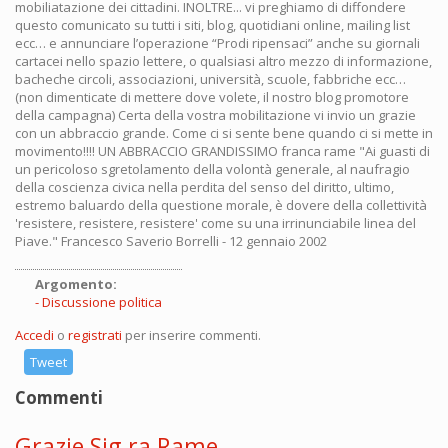
mobiliatazione dei cittadini. INOLTRE... vi preghiamo di diffondere
questo comunicato su tutti i siti, blog, quotidiani online, mailing list
ecc… e annunciare l’operazione “Prodi ripensaci” anche su giornali
cartacei nello spazio lettere, o qualsiasi altro mezzo di informazione,
bacheche circoli, associazioni, università, scuole, fabbriche ecc…
(non dimenticate di mettere dove volete, il nostro blog promotore
della campagna) Certa della vostra mobilitazione vi invio un grazie
con un abbraccio grande. Come ci si sente bene quando ci si mette in
movimento!!!! UN ABBRACCIO GRANDISSIMO franca rame "Ai guasti di
un pericoloso sgretolamento della volontà generale, al naufragio
della coscienza civica nella perdita del senso del diritto, ultimo,
estremo baluardo della questione morale, è dovere della collettività
'resistere, resistere, resistere' come su una irrinunciabile linea del
Piave." Francesco Saverio Borrelli - 12 gennaio 2002
Argomento:
Discussione politica
Accedi
o
registrati
per inserire commenti.
Tweet
Commenti
Grazie Sig.ra Rame.