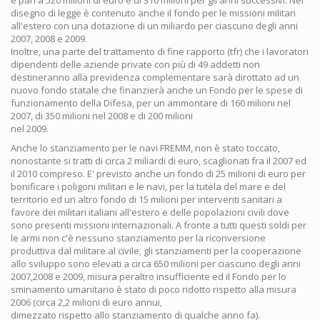
è pari a 520 milioni di euro e di 310 milioni per gli anni successivi. Nel
disegno di legge è contenuto anche il fondo per le missioni militari
all'estero con una dotazione di un miliardo per ciascuno degli anni
2007, 2008 e 2009.
Inoltre, una parte del trattamento di fine rapporto (tfr) che i lavoratori
dipendenti delle aziende private con più di 49 addetti non
destineranno alla previdenza complementare sarà dirottato ad un
nuovo fondo statale che finanzierà anche un Fondo per le spese di
funzionamento della Difesa, per un ammontare di 160 milioni nel
2007, di 350 milioni nel 2008 e di 200 milioni
nel 2009.
Anche lo stanziamento per le navi FREMM, non è stato toccato,
nonostante si tratti di circa 2 miliardi di euro, scaglionati fra il 2007 ed
il 2010 compreso. E' previsto anche un fondo di 25 milioni di euro per
bonificare i poligoni militari e le navi, per la tutela del mare e del
territorio ed un altro fondo di 15 milioni per interventi sanitari a
favore dei militari italiani all'estero e delle popolazioni civili dove
sono presenti missioni internazionali. A fronte a tutti questi soldi per
le armi non c'è nessuno stanziamento per la riconversione
produttiva dal militare al civile; gli stanziamenti per la cooperazione
allo sviluppo sono elevati a circa 650 milioni per ciascuno degli anni
2007,2008 e 2009, misura peraltro insufficiente ed il Fondo per lo
sminamento umanitario è stato di poco ridotto rispetto alla misura
2006 (circa 2,2 milioni di euro annui,
dimezzato rispetto allo stanziamento di qualche anno fa).