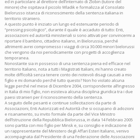
ed in particolare al direttore dell’internato di Zlobin (tutore del
minore) che ospitava il piccolo Wladik e formalizza al Consolato
Bielorusso istanza di riconoscimento della sentenza italiana in
territorio straniero.
A questo punto è iniziato un lungo ed estenuante periodo di
“pressing psicologico”, durante il quale è accaduto di tutto: Enti,
associazioni ed autorità ministeriali si sono attivati per convincermi a
riportare il bambino, cittadino italiano, in Bielorussia, perché
altrimenti avrei compromesso i viaggi di circa 30.000 minori bielorussi
che vengono da noi periodicamente con progetti di accoglienza
temporanea.
Nonostante sia in possesso di una sentenza piena ed efficace nel
territorio Italiano, nota a tutti i Magistrati Italiani, mi hanno creato
molte difficoltà senza tenere conto dei notevoli disagi causati a mio
figlio e mi domando perché tutto questo? Non ho violato alcuna
legge perché nel mese di Dicembre 2004, corrispondente all’ingresso
in Italia di mio figlio, non esisteva alcuna disciplina giuridica tra i due
paesi stranieri per il riconoscimento della sentenza.
A seguito delle pesanti e continue sollecitazioni da parte di
Associazioni, Enti Autorizzati ed Autorità che si occupano di adozioni
e risanamento, su invito formale da parte del Vice Ministro
dell’Istruzione della Repubblica Bielorussa, in data 14 Febbraio 2005
sono partita con mio figlio per Minsk e, su consiglio e indicazione di
un rappresentante del Ministero degli Affari Esteri Italiano, venivo
accompagnata dal Presidente di una Federazione delle Associazioni