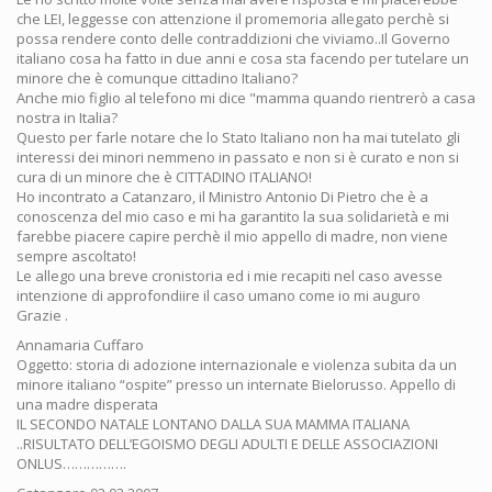
che LEI, leggesse con attenzione il promemoria allegato perchè si
possa rendere conto delle contraddizioni che viviamo..Il Governo
italiano cosa ha fatto in due anni e cosa sta facendo per tutelare un
minore che è comunque cittadino Italiano?
Anche mio figlio al telefono mi dice "mamma quando rientrerò a casa
nostra in Italia?
Questo per farle notare che lo Stato Italiano non ha mai tutelato gli
interessi dei minori nemmeno in passato e non si è curato e non si
cura di un minore che è CITTADINO ITALIANO!
Ho incontrato a Catanzaro, il Ministro Antonio Di Pietro che è a
conoscenza del mio caso e mi ha garantito la sua solidarietà e mi
farebbe piacere capire perchè il mio appello di madre, non viene
sempre ascoltato!
Le allego una breve cronistoria ed i mie recapiti nel caso avesse
intenzione di approfondiire il caso umano come io mi auguro
Grazie .
Annamaria Cuffaro
Oggetto: storia di adozione internazionale e violenza subita da un
minore italiano “ospite” presso un internate Bielorusso. Appello di
una madre disperata
IL SECONDO NATALE LONTANO DALLA SUA MAMMA ITALIANA
..RISULTATO DELL’EGOISMO DEGLI ADULTI E DELLE ASSOCIAZIONI
ONLUS…………….