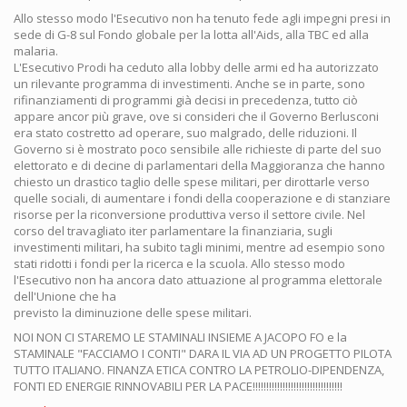
Allo stesso modo l'Esecutivo non ha tenuto fede agli impegni presi in
sede di G-8 sul Fondo globale per la lotta all'Aids, alla TBC ed alla
malaria.
L'Esecutivo Prodi ha ceduto alla lobby delle armi ed ha autorizzato
un rilevante programma di investimenti. Anche se in parte, sono
rifinanziamenti di programmi già decisi in precedenza, tutto ciò
appare ancor più grave, ove si consideri che il Governo Berlusconi
era stato costretto ad operare, suo malgrado, delle riduzioni. Il
Governo si è mostrato poco sensibile alle richieste di parte del suo
elettorato e di decine di parlamentari della Maggioranza che hanno
chiesto un drastico taglio delle spese militari, per dirottarle verso
quelle sociali, di aumentare i fondi della cooperazione e di stanziare
risorse per la riconversione produttiva verso il settore civile. Nel
corso del travagliato iter parlamentare la finanziaria, sugli
investimenti militari, ha subito tagli minimi, mentre ad esempio sono
stati ridotti i fondi per la ricerca e la scuola. Allo stesso modo
l'Esecutivo non ha ancora dato attuazione al programma elettorale
dell'Unione che ha
previsto la diminuzione delle spese militari.
NOI NON CI STAREMO LE STAMINALI INSIEME A JACOPO FO e la
STAMINALE "FACCIAMO I CONTI" DARA IL VIA AD UN PROGETTO PILOTA
TUTTO ITALIANO. FINANZA ETICA CONTRO LA PETROLIO-DIPENDENZA,
FONTI ED ENERGIE RINNOVABILI PER LA PACE!!!!!!!!!!!!!!!!!!!!!!!!!!!!!!!!!