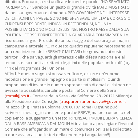
dibattito. Pronunci, a reti unificate le inedite parole: “HO SBAGLIATO!
PARLIAMONE!" Sarebbe un gesto di grande civiltà MAI DIMOSTRATO
da nessun governante al mondo. PER GOVERNARE NELL'INTERESSE
DEI CITTADINI UN PAESE, SONO INDISPENSABILI UMILTA' E CORAGGIO.
CI RIPENSI PRESIDENTE, INDICA UN REFERENDUM, NE HA LA
POSSIBILITA'.CI SONO MOLTI DELUSI NEL NOSTRO PAESE DALLA SUA
POLITICA... FORSE TORNEREBBERO A GUARDARLA CON SIMPATIA. Le
ricordiamo, signor Presidente un passaggio del suo programma, in
campagna elettorale: "... in questo quadro reputiamo necessario ad
una redifinizione delle SERVITU' MILITARI che gravano sui nostri
territori... che salvaguardi gli interessi della difesa nazionale e al
tempo stesso quelli altrettanto legittimi delle popolazioni locali" ( pg
111 del Programma de l'Unione).
Affinché questo sogno si possa verificare, occorre un’enorme
mobilitazione e grande impegno da parte di moltissimi. Quindi
proponiamo di inviare in numero spropositato di email o, chi non ne
avesse la possibilità, cartoline postali, al Corriere della Sera
(
cormil@rcs.it
- Corriere della Sera - via Solferino, 28 - 20121 Milano) e
alla Presidenza del Consiglio (
trasparenzanormativa@governo.it
-
Palazzo Chigi, Piazza Colonna 370 00187 Roma). Ognuno può
scrivere il messaggio che sente purché BREVE, ma per comodità del
copia-incolla suggeriamo un testo: RIPENSACI PRODI! LIBERA VICENZA
DALLA BASE AMERICANA DAL MOLIN Vi invitiamo a privilegiare l’invio al
Corriere che affogando in un mare di comunicazioni, sarà sollecitato
a dare avviso ai suoi lettori della enorme (ci auguriamo!!)