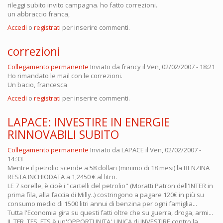
rileggi subito invito campagna. ho fatto correzioni.
un abbraccio franca,
Accedi
o
registrati
per inserire commenti.
correzioni
Collegamento permanente
Inviato da
francy
il Ven, 02/02/2007 - 18:21
Ho rimandato le mail con le correzioni.
Un bacio, francesca
Accedi
o
registrati
per inserire commenti.
LAPACE: INVESTIRE IN ENERGIE
RINNOVABILI SUBITO
Collegamento permanente
Inviato da
LAPACE
il Ven, 02/02/2007 -
14:33
Mentre il petrolio scende a 58 dollari (minimo di 18 mesi) la BENZINA
RESTA INCHIODATA a 1,2450 € al litro.
LE 7 sorelle, è cioè i "cartelli del petrolio" (Moratti Patron dell'INTER in
prima fila, alla faccia di Milly..) costringono a pagare 120€ in più su
consumo medio di 1500 litri annui di benzina per ogni famiglia...
Tutta l'Economia gira su questi fatti oltre che su guerra, droga, armi...
IL TFR, TFS, FTS è un'OPPORTUNITA' UNICA di INVESTIRE contro la