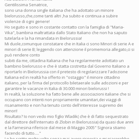
Gentilissima Senatrice,
sono una donna single italiana che ha adottato un minore
bielorusso,che,come tanti altri ,ha subito e continua a subire
violenze di ogni genere!
Ho seguito e sono in costante contatto con la famiglia di "Maria-
Vika", bambina maltrattata dallo Stato Italiano che non ha saputo
tutelarla e la ha rimandata in Bielorussia!
Mi duole,comunque constatare che in Italia ci sono Minori di serie A e
minori di serie B; leggendo con attenzione il promemoria allegato,ci si
può rendere conto
subiti da me, cittadina Italiana che ha regolarmente adottato un
bambino bielorusso e che è statta costretta dal Governo Italiano a
riportarlo in Bielorussia con il pretesto di regolarizzare l'adozione
Italiana ed in realtà ha offerto in "ostaggio" il minore cittadino
italiano, per la firma del protocollo biletaerale sulle adozioni e per
garantire le vacanze in Italia di 30.000 minori bielorussi !
In realtà, la soluzione ha fatto bene alle associazioni italiane che si
occupano con intenti non propriamente umanitari,dei viaggi di
risanamento e non ha tenuto conto dell'interesse supremo dei
minori!
Risultato? Io non vedo mio figlio Wladik( che è di fatto sequestrato
dal direttore dell'internato di Zlobin in Bielorussia) da quasi due anni
e la Farnesina riferisce dal mese di Maggio 2005" Signora stiamo
facendo di tutto....."
Le ho scritto molte volte senza mai avere risposta e mi piacerebbe