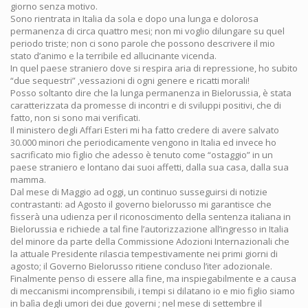
giorno senza motivo.
Sono rientrata in Italia da sola e dopo una lunga e dolorosa
permanenza di circa quattro mesi; non mi voglio dilungare su quel
periodo triste; non ci sono parole che possono descrivere il mio
stato d’animo e la terribile ed allucinante vicenda.
In quel paese straniero dove si respira aria di repressione, ho subito
“due sequestri” ,vessazioni di ogni genere e ricatti morali!
Posso soltanto dire che la lunga permanenza in Bielorussia, è stata
caratterizzata da promesse di incontri e di sviluppi positivi, che di
fatto, non si sono mai verificati.
Il ministero degli Affari Esteri mi ha fatto credere di avere salvato
30.000 minori che periodicamente vengono in Italia ed invece ho
sacrificato mio figlio che adesso è tenuto come “ostaggio” in un
paese straniero e lontano dai suoi affetti, dalla sua casa, dalla sua
mamma.
Dal mese di Maggio ad oggi, un continuo susseguirsi di notizie
contrastanti: ad Agosto il governo bielorusso mi garantisce che
fisserà una udienza per il riconoscimento della sentenza italiana in
Bielorussia e richiede a tal fine l’autorizzazione all’ingresso in Italia
del minore da parte della Commissione Adozioni Internazionali che
la attuale Presidente rilascia tempestivamente nei primi giorni di
agosto; il Governo Bielorusso ritiene concluso l’iter adozionale.
Finalmente penso di essere alla fine, ma inspiegabilmente e a causa
di meccanismi incomprensibili, i tempi si dilatano io e mio figlio siamo
in balìa degli umori dei due governi ; nel mese di settembre il