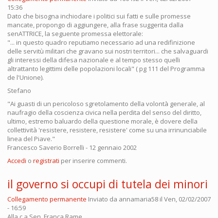
15:36
Dato che bisogna inchiodare i politici sui fatti e sulle promesse
mancate, propongo di aggiungere, alla frase suggerita dalla
senATTRICE, la seguente promessa elettorale:
"... in questo quadro reputiamo necessario ad una redifinizione
delle servitù militari che gravano sui nostri territori... che salvaguardi
gli interessi della difesa nazionale e al tempo stesso quelli
altrattanto legittimi delle popolazioni locali" ( pg 111 del Programma
de l'Unione).
Stefano
"Ai guasti di un pericoloso sgretolamento della volontà generale, al
naufragio della coscienza civica nella perdita del senso del diritto,
ultimo, estremo baluardo della questione morale, è dovere della
collettività 'resistere, resistere, resistere' come su una irrinunciabile
linea del Piave."
Francesco Saverio Borrelli - 12 gennaio 2002
Accedi
o
registrati
per inserire commenti.
il governo si occupi di tutela dei minori
Collegamento permanente
Inviato da
annamaria58
il Ven, 02/02/2007
- 16:59
Alla c.a.Sen. Franca Rame