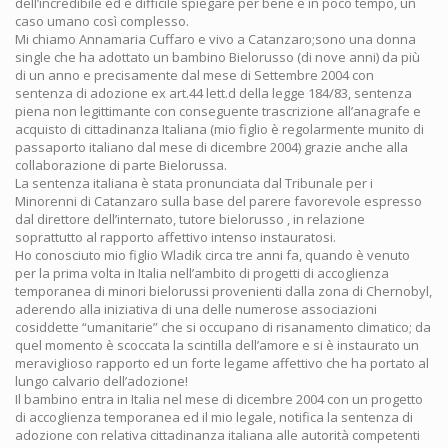
dell’incredibile ed è difficile spiegare per bene e in poco tempo, un
caso umano così complesso.
Mi chiamo Annamaria Cuffaro e vivo a Catanzaro;sono una donna
single che ha adottato un bambino Bielorusso (di nove anni) da più
di un anno e precisamente dal mese di Settembre 2004 con
sentenza di adozione ex art.44 lett.d della legge 184/83, sentenza
piena non legittimante con conseguente trascrizione all’anagrafe e
acquisto di cittadinanza Italiana (mio figlio è regolarmente munito di
passaporto italiano dal mese di dicembre 2004) grazie anche alla
collaborazione di parte Bielorussa.
La sentenza italiana è stata pronunciata dal Tribunale per i
Minorenni di Catanzaro sulla base del parere favorevole espresso
dal direttore dell’internato, tutore bielorusso , in relazione
soprattutto al rapporto affettivo intenso instauratosi.
Ho conosciuto mio figlio Wladik circa tre anni fa, quando è venuto
per la prima volta in Italia nell’ambito di progetti di accoglienza
temporanea di minori bielorussi provenienti dalla zona di Chernobyl,
aderendo alla iniziativa di una delle numerose associazioni
cosiddette “umanitarie” che si occupano di risanamento climatico; da
quel momento è scoccata la scintilla dell’amore e si è instaurato un
meraviglioso rapporto ed un forte legame affettivo che ha portato al
lungo calvario dell’adozione!
Il bambino entra in Italia nel mese di dicembre 2004 con un progetto
di accoglienza temporanea ed il mio legale, notifica la sentenza di
adozione con relativa cittadinanza italiana alle autorità competenti