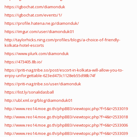
https://igbochat.com/diamonduk
https://igbochat.com/events/1/
https://profile.hatena.ne.jp/diamonduk/
https://imgur.com/user/diamonduk01
http://taylorhicks.ning.com/profiles/blogs/a-choice-of-friendly-
kolkata-hotel-escorts
https://www.plurk.com/diamonduk
https://473405.8b.io/
https://priti-nag.tribe.so/post/escort-in-kolkata-will-allow-you-to-
enjoy-unforgettable-623ed473c1128eb55d98b74f
https://priti-nag.tribe.so/user/diamonduk
https://list.ly/sonalidasball
http://ubl.xml.org/blog/diamonduk01
http://www.reo14.moe.go.th/phpBB3/viewtopic.php?f=5&t=2533019
http://www.reo14.moe.go.th/phpBB3/viewtopic.php?f=4&t=2533018
http://www.reo14.moe.go.th/phpBB3/viewtopic.php?f=6&t=2533006
http://www.reo14.moe.go.th/phpBB3/viewtopic.php?f=6&t=2533039