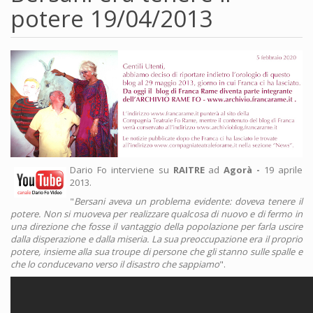
potere 19/04/2013
Dario Fo interviene su
RAITRE
ad
Agorà -
19 aprile
2013.
"
Bersani aveva un problema evidente: doveva tenere il
potere. Non si muoveva per realizzare qualcosa di nuovo e di fermo in
una direzione che fosse il vantaggio della popolazione per farla uscire
dalla disperazione e dalla miseria. La sua preoccupazione era il proprio
potere, insieme alla sua troupe di persone che gli stanno sulle spalle e
che lo conducevano verso il disastro che sappiamo
".