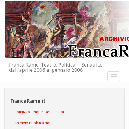
Salta al contenuto principale
Franca Rame: Teatro, Politica. | Senatrice
dall'aprile 2006 al gennaio 2008
Toggle
navigati
FrancaRame.it
Comitato il Nobel per i disabili
Archivio Pubblicazioni