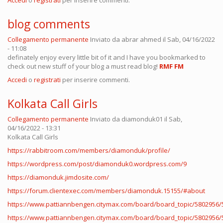
Accedi
o
registrati
per inserire commenti.
blog comments
Collegamento permanente
Inviato da
abrar ahmed
il Sab, 04/16/2022
- 11:08
definately enjoy every little bit of it and I have you bookmarked to
check out new stuff of your blog a must read blog!
RMF FM
Accedi
o
registrati
per inserire commenti.
Kolkata Call Girls
Collegamento permanente
Inviato da
diamonduk01
il Sab,
04/16/2022 - 13:31
Kolkata Call Girls
https://rabbitroom.com/members/diamonduk/profile/
https://wordpress.com/post/diamonduk0.wordpress.com/9
https://diamonduk.jimdosite.com/
https://forum.clientexec.com/members/diamonduk.15155/#about
https://www.pattiannbengen.citymax.com/board/board_topic/5802956/
https://www.pattiannbengen.citymax.com/board/board_topic/5802956/