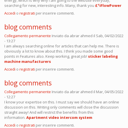
energy, which is why why I am going to the website everyday,
searching for new, interesting info. Many, thank you
£ºiFlowPower
Accedi
o
registrati
per inserire commenti.
blog comments
Collegamento permanente
Inviato da
abrar ahmed
il Sab, 04/02/2022
- 13:27
I am always searching online for articles that can help me. There is
obviously a lot to know about this. I think you made some good
points in Features also. Keep working, great job!
sticker labeling
machine manufacturers
Accedi
o
registrati
per inserire commenti.
blog comments
Collegamento permanente
Inviato da
abrar ahmed
il Mar, 04/05/2022
- 12:27
I know your expertise on this. I must say we should have an online
discussion on this. Writing only comments will close the discussion
straight away! And will restrict the benefits from this
information.
Apartment video intercom system
Accedi
o
registrati
per inserire commenti.