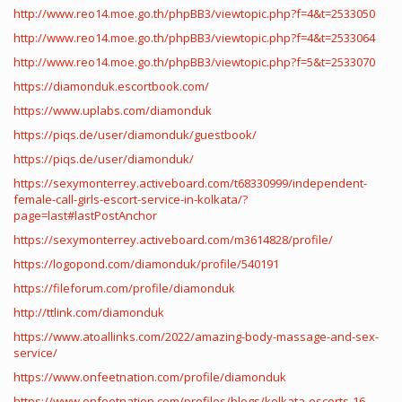
http://www.reo14.moe.go.th/phpBB3/viewtopic.php?f=4&t=2533050
http://www.reo14.moe.go.th/phpBB3/viewtopic.php?f=4&t=2533064
http://www.reo14.moe.go.th/phpBB3/viewtopic.php?f=5&t=2533070
https://diamonduk.escortbook.com/
https://www.uplabs.com/diamonduk
https://piqs.de/user/diamonduk/guestbook/
https://piqs.de/user/diamonduk/
https://sexymonterrey.activeboard.com/t68330999/independent-
female-call-girls-escort-service-in-kolkata/?
page=last#lastPostAnchor
https://sexymonterrey.activeboard.com/m3614828/profile/
https://logopond.com/diamonduk/profile/540191
https://fileforum.com/profile/diamonduk
http://ttlink.com/diamonduk
https://www.atoallinks.com/2022/amazing-body-massage-and-sex-
service/
https://www.onfeetnation.com/profile/diamonduk
https://www.onfeetnation.com/profiles/blogs/kolkata-escorts-16