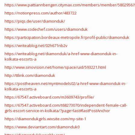
https://www.pattiannbengen.citymax.com/members/member/5802956.
https://notionpress.com/author/483722
https://piqs.de/user/diamonduk/
https://www.codechef.com/users/diamonduk
https://participation.bordeaux-metropole.fr/profil-public/diamonduk
https://writeablog.net/02h671nb2v
https://writeablog.net/diamonduk/a-href-www-diamonduk-in-
kolkata-escorts-a
http://www.sinovision.net/home/space/uid/593221.html
http://ttlink.com/diamonduk
https://postheaven.net/myntmodels02/a-href-www-diamonduk-in-
kolkata-escorts-a
https://67547.activeboard.com/m3609743/profile/
https://67547.activeboard.com/t68273070/independent-female-call-
girls-escort-service-in-kolkata/?page=last#lastPostAnchor
https://diamondukgirls.wixsite.com/my-site-1
https://www.deviantart.com/diamonduk0