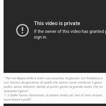
"
Per me Beppe Grillo è stato una sorpresa, ha giocato con freddezza e
con tecnica da giocatore di quelli che sanno come condurre il gioco:
pulito, senza isterismi, dando al punto giusto la grande svolta che ha
spiazzato il gioco
".
"
I 5 Stelle hanno dimostrato di essere molto più seri di tanti anziani,
sono lineari e puliti
".