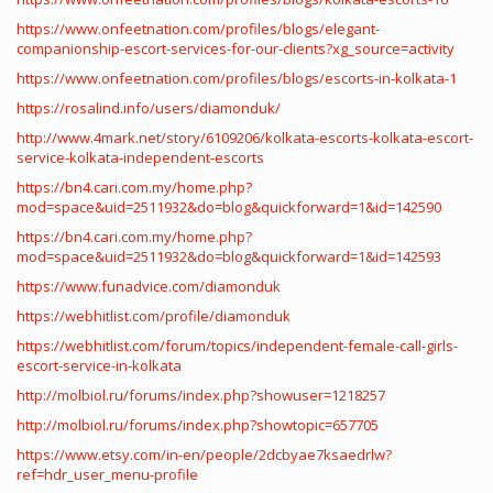
https://www.onfeetnation.com/profiles/blogs/elegant-
companionship-escort-services-for-our-clients?xg_source=activity
https://www.onfeetnation.com/profiles/blogs/escorts-in-kolkata-1
https://rosalind.info/users/diamonduk/
http://www.4mark.net/story/6109206/kolkata-escorts-kolkata-escort-
service-kolkata-independent-escorts
https://bn4.cari.com.my/home.php?
mod=space&uid=2511932&do=blog&quickforward=1&id=142590
https://bn4.cari.com.my/home.php?
mod=space&uid=2511932&do=blog&quickforward=1&id=142593
https://www.funadvice.com/diamonduk
https://webhitlist.com/profile/diamonduk
https://webhitlist.com/forum/topics/independent-female-call-girls-
escort-service-in-kolkata
http://molbiol.ru/forums/index.php?showuser=1218257
http://molbiol.ru/forums/index.php?showtopic=657705
https://www.etsy.com/in-en/people/2dcbyae7ksaedrlw?
ref=hdr_user_menu-profile