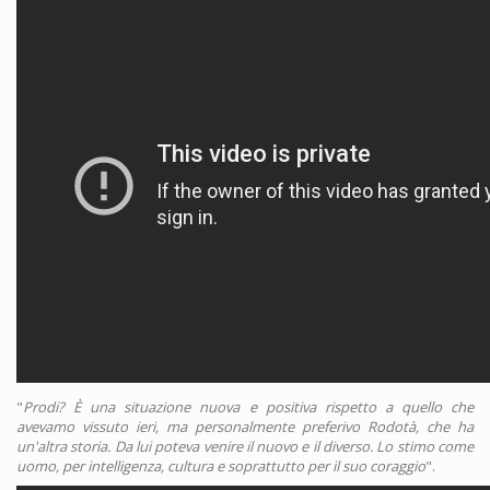
"
Prodi? È una situazione nuova e positiva rispetto a quello che
avevamo vissuto ieri, ma personalmente preferivo Rodotà, che ha
un'altra storia. Da lui poteva venire il nuovo e il diverso. Lo stimo come
uomo, per intelligenza, cultura e soprattutto per il suo coraggio
".