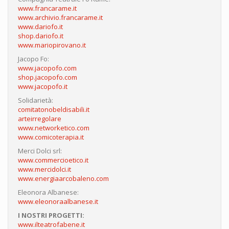
www.francarame.it
www.archivio.francarame.it
www.dariofo.it
shop.dariofo.it
www.mariopirovano.it
Jacopo Fo:
www.jacopofo.com
shop.jacopofo.com
www.jacopofo.it
Solidarietà:
comitatonobeldisabili.it
arteirregolare
www.networketico.com
www.comicoterapia.it
Merci Dolci srl:
www.commercioetico.it
www.mercidolci.it
www.energiaarcobaleno.com
Eleonora Albanese:
www.eleonoraalbanese.it
I NOSTRI PROGETTI:
www.ilteatrofabene.it