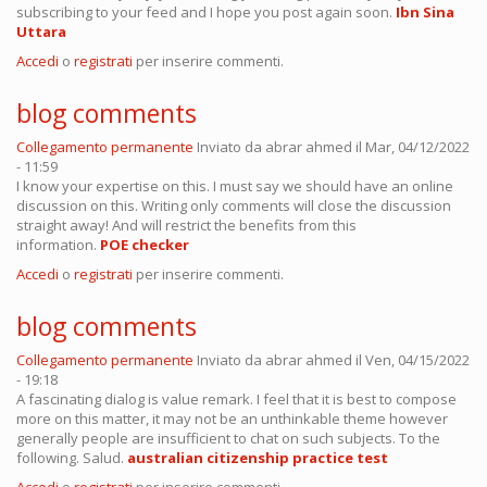
subscribing to your feed and I hope you post again soon.
Ibn Sina
Uttara
Accedi
o
registrati
per inserire commenti.
blog comments
Collegamento permanente
Inviato da
abrar ahmed
il Mar, 04/12/2022
- 11:59
I know your expertise on this. I must say we should have an online
discussion on this. Writing only comments will close the discussion
straight away! And will restrict the benefits from this
information.
POE checker
Accedi
o
registrati
per inserire commenti.
blog comments
Collegamento permanente
Inviato da
abrar ahmed
il Ven, 04/15/2022
- 19:18
A fascinating dialog is value remark. I feel that it is best to compose
more on this matter, it may not be an unthinkable theme however
generally people are insufficient to chat on such subjects. To the
following. Salud.
australian citizenship practice test