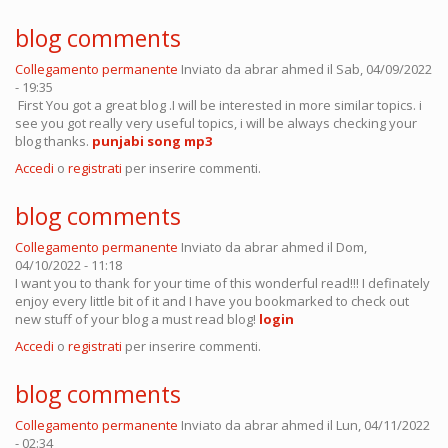
blog comments
Collegamento permanente
Inviato da
abrar ahmed
il Sab, 04/09/2022
- 19:35
First You got a great blog .I will be interested in more similar topics. i
see you got really very useful topics, i will be always checking your
blog thanks.
punjabi song mp3
Accedi
o
registrati
per inserire commenti.
blog comments
Collegamento permanente
Inviato da
abrar ahmed
il Dom,
04/10/2022 - 11:18
I want you to thank for your time of this wonderful read!!! I definately
enjoy every little bit of it and I have you bookmarked to check out
new stuff of your blog a must read blog!
login
Accedi
o
registrati
per inserire commenti.
blog comments
Collegamento permanente
Inviato da
abrar ahmed
il Lun, 04/11/2022
- 02:34