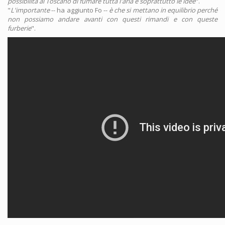
possibilità al Toscano di fumare tutta l'aria e soprattutto le idee
".
"
L'importante
-- ha aggiunto Fo --
è che si mettano in equilibrio perché
non possiamo andare avanti con questi rimandi e con queste
furberie
".