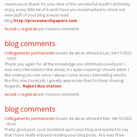
I want you to thank for your time of this wonderful read!!! I definitely
enjoy every little bit of it and I have you bookmarked to check out
new stuff of your blog a must read
blog
http://proresearchpapers.com
Accedi
o
registrati
per inserire commenti.
blog comments
Collegamento permanente
Inviato da
abrar ahmed
il Lun, 04/11/2022
- 14:59
Thank you again for all the knowledge you distribute,Good post. I
was very interested in the article, it's quite inspiring I should admit. I
like visiting you site since I always come across interesting articles
like this one.Great Job, I greatly appreciate that.Do Keep sharing!
Regards,
Rajkot Bus station
Accedi
o
registrati
per inserire commenti.
blog comments
Collegamento permanente
Inviato da
abrar ahmed
il Mar, 04/12/2022
- 02:41
Pretty good post. I just stumbled upon your blog and wanted to say
that I have really enjoyed reading your blog posts. Any way I’ll be