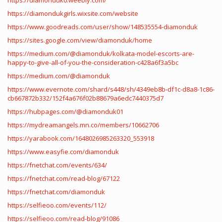
https://diamonduk0.weebly.com/
https://diamondukgirls.wixsite.com/website
https://www.goodreads.com/user/show/148535554-diamonduk
https://sites.google.com/view/diamonduk/home
https://medium.com/@diamonduk/kolkata-model-escorts-are-
happy-to-give-all-of-you-the-consideration-c428a6f3a5bc
https://medium.com/@diamonduk
https://www.evernote.com/shard/s448/sh/4349eb8b-df1c-d8a8-1c86-
cb667872b332/152f4a676f02b88679a6edc7440375d7
https://hubpages.com/@diamonduk01
https://mydreamangels.mn.co/members/10662706
https://yarabook.com/1648026985263320_553918
https://www.easyfie.com/diamonduk
https://fnetchat.com/events/634/
https://fnetchat.com/read-blog/67122
https://fnetchat.com/diamonduk
https://selfieoo.com/events/112/
https://selfieoo.com/read-blog/91086