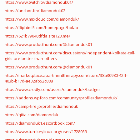
https://www.twitch.tv/diamonduk01/
https://anchor.fm/diamonduk02
https://www.mixcloud.com/diamonduk/
https://fliphtml5.com/homepage/holab
https://621b79048dfda.site123.me/
https://www.producthunt.com/@diamonduk01
https://www.producthunt.com/discussions/independent-kolkata-call-
girls-are-better-than-others
https://www.producthunt.com/@diamonduk01
https://marketplace.apartmenttherapy.com/store/38a30980-42ff-
403b-b17d-ae32ab52c888
https://www.credly.com/users/diamonduk/badges
https://addons.wpforo.com/community/profile/diamonduk/
https://camp-fire.jp/profile/diamonduk
https://qiita.com/diamonduk
https://diamonduk1.escortbook.com/
https://www.turnkeylinux.org/user/1728039