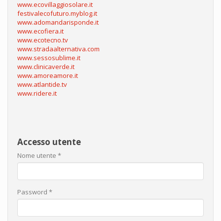
www.ecovillaggiosolare.it
festivalecofuturo.myblog.it
www.adomandarisponde.it
www.ecofiera.it
www.ecotecno.tv
www.stradaalternativa.com
www.sessosublime.it
www.clinicaverde.it
www.amoreamore.it
www.atlantide.tv
www.ridere.it
Accesso utente
Nome utente
*
Password
*