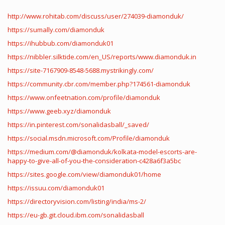
http://www.rohitab.com/discuss/user/274039-diamonduk/
https://sumally.com/diamonduk
https://ihubbub.com/diamonduk01
https://nibbler.silktide.com/en_US/reports/www.diamonduk.in
https://site-7167909-8548-5688.mystrikingly.com/
https://community.cbr.com/member.php?174561-diamonduk
https://www.onfeetnation.com/profile/diamonduk
https://www.geeb.xyz/diamonduk
https://in.pinterest.com/sonalidasball/_saved/
https://social.msdn.microsoft.com/Profile/diamonduk
https://medium.com/@diamonduk/kolkata-model-escorts-are-
happy-to-give-all-of-you-the-consideration-c428a6f3a5bc
https://sites.google.com/view/diamonduk01/home
https://issuu.com/diamonduk01
https://directoryvision.com/listing/india/ms-2/
https://eu-gb.git.cloud.ibm.com/sonalidasball