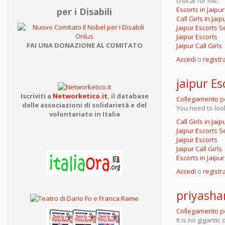
critical for me.
Escorts in Jaipur
per i Disabili
Call Girls in Jaip
Jaipur Escorts S
Jaipur Escorts
FAI UNA DONAZIONE AL COMITATO
Jaipur Call Girls
Accedi
o
registra
jaipur Es
Iscriviti a
Networketico.it
,
il database
Collegamento 
delle associazioni
di solidarietà e del
You need to look
volontariato in Italia
Call Girls in Jaip
Jaipur Escorts S
Jaipur Escorts
Jaipur Call Girls
Escorts in Jaipur
Accedi
o
registra
priyash
Collegamento 
It is no giganti