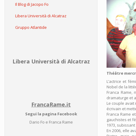
Il Blog di Jacopo Fo
Libera Università di Alcatraz
Gruppo Atlantide
Libera Università di Alcatraz
Théâtre mercre
L’actrice et fé
Nobel de la litt
Franca Rame, né
dramaturge et ac
Le couple avait 
FrancaRame.it
écrivain et mett
Segui la pagina Facebook
Franca Rame et
gauchistes et f
Dario Fo e Franca Rame
1973, subissant 
En 2006, elle av
Pietro, mais a