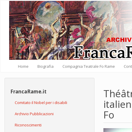
Salta al contenuto principale
Home
Biografia
Compagnia Teatrale Fo Rame
Cont
Théât
FrancaRame.it
itali
Comitato il Nobel per i disabili
Fo
Archivio Pubblicazioni
Riconoscimenti