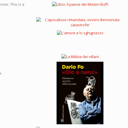
ner. This is a
e.