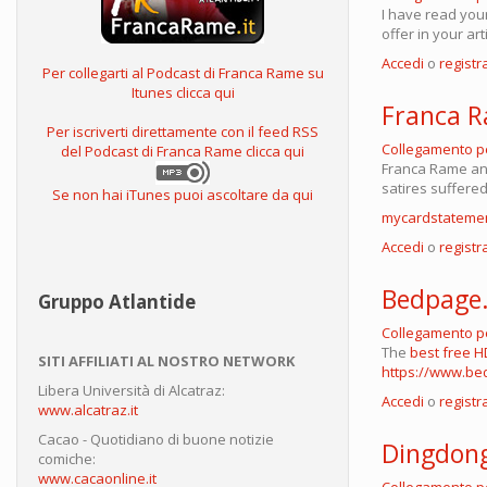
I have read your
offer in your art
Accedi
o
registra
Per collegarti al Podcast di Franca Rame su
Itunes clicca qui
Franca R
Per iscriverti direttamente con il feed RSS
Collegamento 
del Podcast di Franca Rame clicca qui
Franca Rame and
satires suffere
Se non hai iTunes puoi ascoltare da qui
mycardstateme
Accedi
o
registra
Bedpage
Gruppo Atlantide
Collegamento 
The
best free H
SITI AFFILIATI AL NOSTRO NETWORK
https://www.be
Libera Università di Alcatraz:
Accedi
o
registra
www.alcatraz.it
Cacao - Quotidiano di buone notizie
Dingdong
comiche:
www.cacaonline.it
Collegamento 