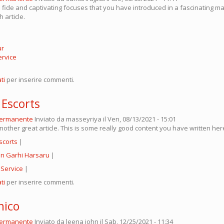
ide and captivating focuses that you have introduced in a fascinating man
 article.
ur
ervice
ti
per inserire commenti.
Escorts
permanente
Inviato da
masseyriya
il Ven, 08/13/2021 - 15:01
other great article. This is some really good content you have written her
scorts
|
 in Garhi Harsaru
|
 Service
|
ti
per inserire commenti.
hico
permanente
Inviato da
leena john
il Sab, 12/25/2021 - 11:34