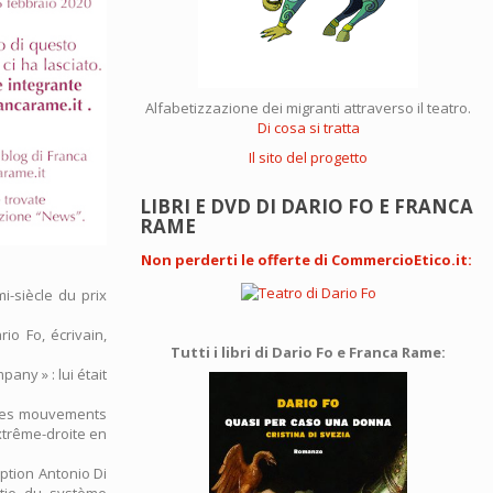
Alfabetizzazione dei migranti attraverso il teatro.
Di cosa si tratta
Il sito del progetto
LIBRI E DVD DI DARIO FO E FRANCA
RAME
Non perderti le offerte di CommercioEtico.it
:
i-siècle du prix
io Fo, écrivain,
Tutti i libri di Dario Fo e Franca Rame:
any » : lui était
 des mouvements
xtrême-droite en
uption Antonio Di
rtie du système