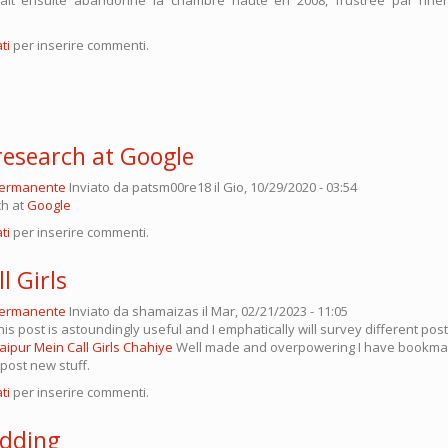
ti
per inserire commenti.
research at Google
permanente
Inviato da
patsm00re18
il Gio, 10/29/2020 - 03:54
ch at
Google
ti
per inserire commenti.
l Girls
permanente
Inviato da
shamaizas
il Mar, 02/21/2023 - 11:05
his post is astoundingly useful and I emphatically will survey different post
Jaipur Mein Call Girls Chahiye
Well made and overpowering I have bookmar
post new stuff.
ti
per inserire commenti.
adding