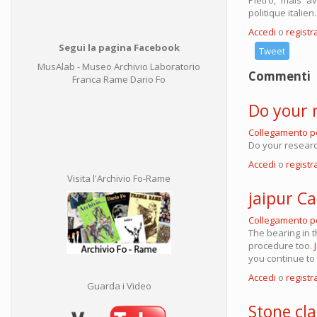
politique italien.
Accedi
o
registra
Segui la pagina Facebook
Tweet
MusAlab - Museo Archivio Laboratorio
Commenti
Franca Rame Dario Fo
Do your 
Collegamento 
Do your resear
Accedi
o
registra
Visita l'Archivio Fo-Rame
jaipur Cal
Collegamento 
The bearing in t
procedure too.
you continue to 
Accedi
o
registra
Guarda i Video
Stone cl