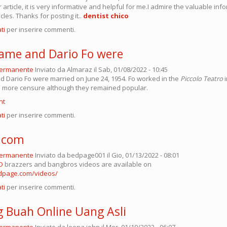
 article, it is very informative and helpful for me.I admire the valuable in
icles. Thanks for posting it..
dentist chico
ti
per inserire commenti.
ame and Dario Fo were
permanente
Inviato da
Almaraz
il Sab, 01/08/2022 - 10:45
 Dario Fo were married on June 24, 1954. Fo worked in the
Piccolo Teatro
i
d more censure although they remained popular.
nt
ti
per inserire commenti.
.com
permanente
Inviato da
bedpage001
il Gio, 01/13/2022 - 08:01
D
brazzers and bangbros videos are available on
dpage.com/videos/
ti
per inserire commenti.
 Buah Online Uang Asli
permanente
Inviato da
leena john
il Mer, 01/19/2022 - 06:07