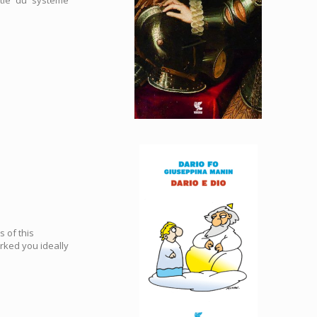
s of this
ked you ideally