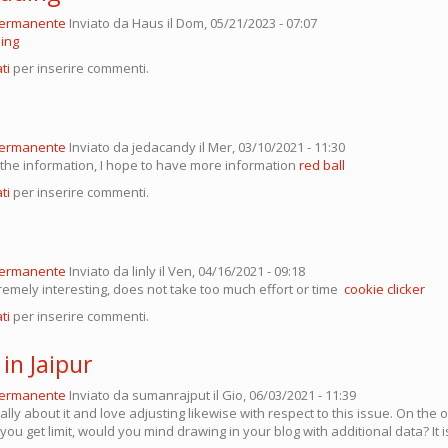
permanente
Inviato da
Haus
il Dom, 05/21/2023 - 07:07
ding
ti
per inserire commenti.
permanente
Inviato da
jedacandy
il Mer, 03/10/2021 - 11:30
 the information, I hope to have more information
red ball
ti
per inserire commenti.
permanente
Inviato da
linly
il Ven, 04/16/2021 - 09:18
remely interesting, does not take too much effort or time
cookie clicker
ti
per inserire commenti.
 in Jaipur
permanente
Inviato da
sumanrajput
il Gio, 06/03/2021 - 11:39
ally about it and love adjusting likewise with respect to this issue. On the 
you get limit, would you mind drawing in your blog with additional data? It i