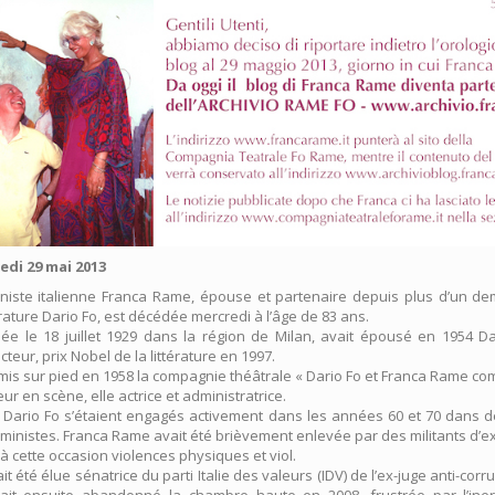
di 29 mai 2013
ministe italienne Franca Rame, épouse et partenaire depuis plus d’un dem
érature Dario Fo, est décédée mercredi à l’âge de 83 ans.
e le 18 juillet 1929 dans la région de Milan, avait épousé en 1954 Dar
teur, prix Nobel de la littérature en 1997.
mis sur pied en 1958 la compagnie théâtrale « Dario Fo et Franca Rame comp
eur en scène, elle actrice et administratrice.
 Dario Fo s’étaient engagés activement dans les années 60 et 70 dans
éministes. Franca Rame avait été brièvement enlevée par des militants d’e
à cette occasion violences physiques et viol.
ait été élue sénatrice du parti Italie des valeurs (IDV) de l’ex-juge anti-corr
vait ensuite abandonné la chambre haute en 2008, frustrée par l’ine