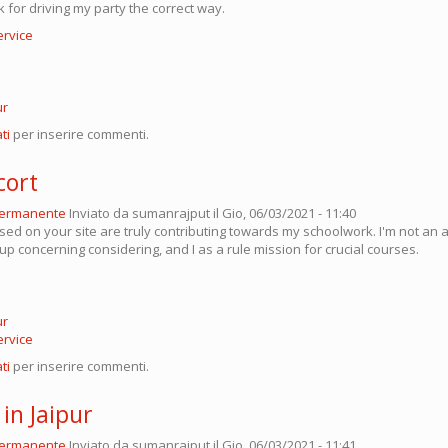
 for driving my party the correct way.
ervice
ur
ti
per inserire commenti.
cort
permanente
Inviato da
sumanrajput
il Gio, 06/03/2021 - 11:40
ssed on your site are truly contributing towards my schoolwork. I'm not an
p concerning considering, and I as a rule mission for crucial courses.
ur
ervice
ti
per inserire commenti.
 in Jaipur
permanente
Inviato da
sumanrajput
il Gio, 06/03/2021 - 11:41