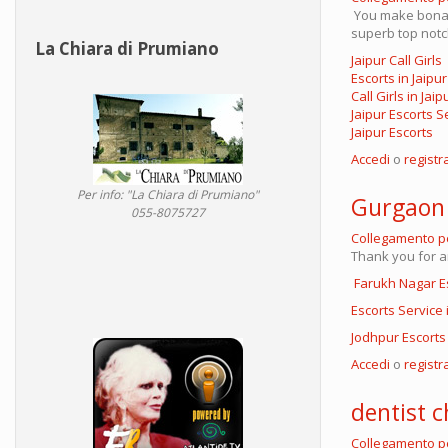
You make bona f
superb top notch
La Chiara di Prumiano
Jaipur Call Girls
Escorts in Jaipur
Call Girls in Jaip
Jaipur Escorts S
Jaipur Escorts
Accedi
o
registra
Per info: "La Chiara di Prumiano"
Gurgaon 
055-8075727
Collegamento 
Thank you for an
Farukh Nagar E
Escorts Service
Jodhpur Escorts
Accedi
o
registra
dentist c
Collegamento 