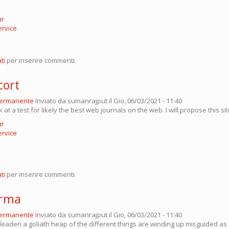
ur
ervice
ti
per inserire commenti.
cort
permanente
Inviato da
sumanrajput
il Gio, 06/03/2021 - 11:40
 at a test for likely the best web journals on the web. I will propose this si
ur
ervice
ti
per inserire commenti.
arma
permanente
Inviato da
sumanrajput
il Gio, 06/03/2021 - 11:40
c deaden a goliath heap of the different things are winding up misguided as