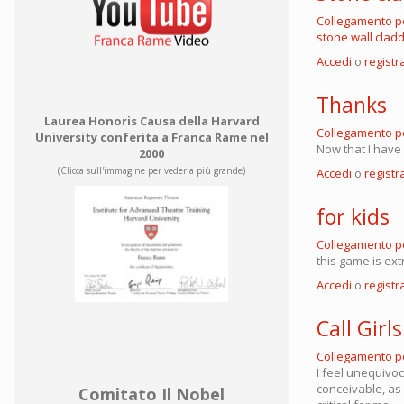
Collegamento 
stone wall clad
Accedi
o
registra
Thanks
Laurea Honoris Causa della Harvard
Collegamento 
University conferita a Franca Rame nel
Now that I have
2000
(Clicca sull'immagine per vederla più grande)
Accedi
o
registra
for kids
Collegamento 
this game is ext
Accedi
o
registra
Call Girls
Collegamento 
I feel unequivoc
conceivable, as 
Comitato Il Nobel