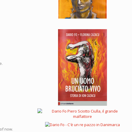
te.
 of now.