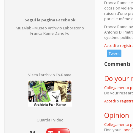
Franca Rame ser
occasion violen
raison d'une pr
par elle-même en
Segui la pagina Facebook
Franca Rame avai
MusAlab - Museo Archivio Laboratorio
Antonio Di Pietr
Franca Rame Dario Fo
système politiqu
Accedi
o
registra
Tweet
Commenti
Visita l'Archivio Fo-Rame
Do your 
Collegamento 
Do your resear
Accedi
o
registra
Opinion
Guarda i Video
Collegamento 
Find your
Land D