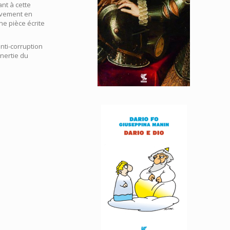
nt à cette
tivement en
ne pièce écrite
anti-corruption
inertie du