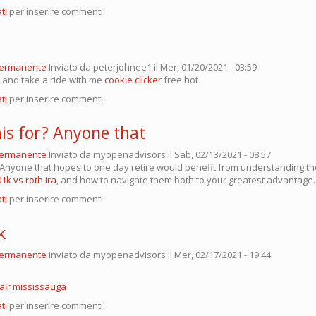
ti
per inserire commenti.
permanente
Inviato da
peterjohnee1
il Mer, 01/20/2021 - 03:59
 and take a ride with me
cookie clicker
free hot
ti
per inserire commenti.
his for? Anyone that
permanente
Inviato da
myopenadvisors
il Sab, 02/13/2021 - 08:57
? Anyone that hopes to one day retire would benefit from understanding th
1k vs roth ira
, and how to navigate them both to your greatest advantage.
ti
per inserire commenti.
k
permanente
Inviato da
myopenadvisors
il Mer, 02/17/2021 - 19:44
air mississauga
ti
per inserire commenti.