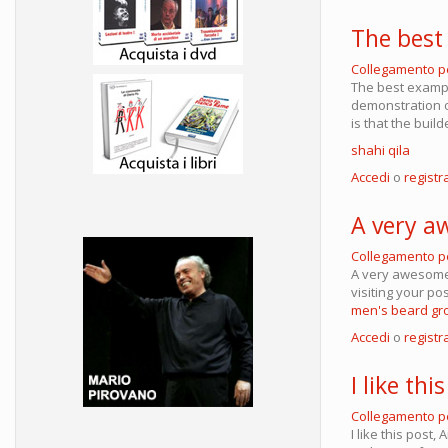
The best
Collegamento 
The best example
demonstration of
is that the build
shahi qila
Accedi
o
registra
A very a
Collegamento 
A very awesome b
visiting your po
men's beard gr
Accedi
o
registra
I like thi
Collegamento 
I like this post,