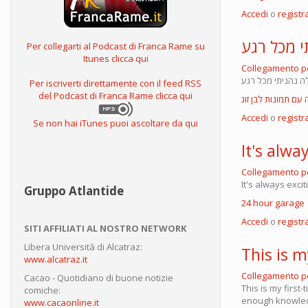
Accedi
o
registra
 מכל רגע
Per collegarti al Podcast di Franca Rame su
Itunes clicca qui
Collegamento 
 נהניתי מכל רגע
Per iscriverti direttamente con il feed RSS
del Podcast di Franca Rame clicca qui
עם תמונות לבן זוג
Accedi
o
registra
Se non hai iTunes puoi ascoltare da qui
It's alwa
Collegamento 
It's always exci
Gruppo Atlantide
24 hour garage
Accedi
o
registra
SITI AFFILIATI AL NOSTRO NETWORK
Libera Università di Alcatraz:
This is m
www.alcatraz.it
Collegamento 
Cacao - Quotidiano di buone notizie
This is my first-
comiche:
enough knowled
www.cacaonline.it