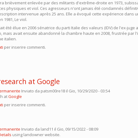
a brièvement enlevée par des militants d'extrême-droite en 1973, subissa
ces physiques et viol. Ces agresseurs n'ont jamais été condamnés défini
escription intervenue après 25 ans. Elle a évoqué cette expérience dans u
 1981, Le viol.
t été élue en 2006 sénatrice du parti Italie des valeurs (IDV) de l'ex-juge 
o, mais avait ensuite abandonné la chambre haute en 2008, frustrée par l'
e italien.
ti
per inserire commenti.
research at Google
permanente
Inviato da
patsm00re18
il Gio, 10/29/2020 - 03:54
ch at
Google
ti
per inserire commenti.
permanente
Inviato da
land11
il Gio, 09/15/2022 - 08:09
etails
using landowner website.