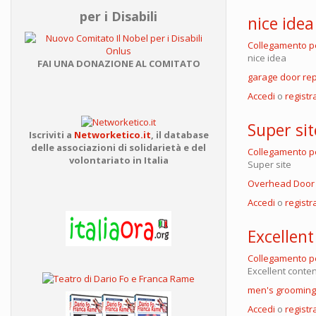
per i Disabili
nice idea
Collegamento 
nice idea
FAI UNA DONAZIONE AL COMITATO
garage door re
Accedi
o
registra
Super sit
Iscriviti a
Networketico.it
,
il database
delle associazioni
di solidarietà e del
Collegamento 
volontariato in Italia
Super site
Overhead Door
Accedi
o
registra
Excellent
Collegamento 
Excellent conten
men's grooming
Accedi
o
registra