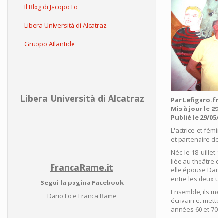
Il Blog di Jacopo Fo
Libera Università di Alcatraz
Gruppo Atlantide
Libera Università di Alcatraz
Par Lefigaro.f
Mis à jour le 2
Publié le 29/05
L'actrice et fém
et partenaire de
Née le 18 juillet
liée au théâtre 
FrancaRame.it
elle épouse Dari
entre les deux u
Segui la pagina Facebook
Ensemble, ils m
Dario Fo e Franca Rame
écrivain et mett
années 60 et 70