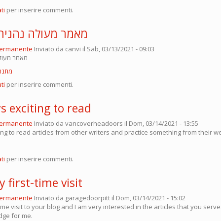
ti
per inserire commenti.
מאמר מעולה נהניתי
permanente
Inviato da
canvi
il Sab, 03/13/2021 - 09:03
מאמר מעולה
מתנה 
ti
per inserire commenti.
ys exciting to read
permanente
Inviato da
vancoverheadoors
il Dom, 03/14/2021 - 13:55
ting to read articles from other writers and practice something from their w
ti
per inserire commenti.
y first-time visit
permanente
Inviato da
garagedoorpitt
il Dom, 03/14/2021 - 15:02
time visit to your blog and I am very interested in the articles that you serv
ge for me.