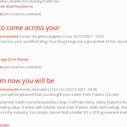
ion, thanks for sharing it with me.
air east houston tx
ti
per inserire commenti.
 to come across your
permanente
Inviato da
gdrlosangeles
il Lun, 03/01/2021 - 13:23
 across your excellent blog. Your blog brings me a great deal of fun. Good
rage Door Repair
ti
per inserire commenti.
om now you will be
permanente
Inviato da
trailers123
il Gio, 03/11/2021 - 03:05
you will be pleased that you bought your trailer from Trailers123.com.
 gooseneck trailer manufactured by Cargo Craft has many, many features th
anding value. It starts with tubular steel main frames, walls and ceilings, m
 in the industry. You simply cannot find a better 8.5 x 30 ft gooseneck trail
railer