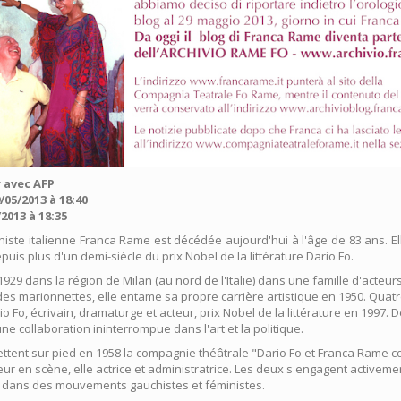
r avec AFP
9/05/2013 à 18:40
/2013 à 18:35
iniste italienne Franca Rame est décédée aujourd'hui à l'âge de 83 ans. El
puis plus d'un demi-siècle du prix Nobel de la littérature Dario Fo.
 1929 dans la région de Milan (au nord de l'Italie) dans une famille d'acteurs
des marionnettes, elle entame sa propre carrière artistique en 1950. Quatr
o Fo, écrivain, dramaturge et acteur, prix Nobel de la littérature en 1997. 
ne collaboration ininterrompue dans l'art et la politique.
ettent sur pied en 1958 la compagnie théâtrale "Dario Fo et Franca Rame co
eur en scène, elle actrice et administratrice. Les deux s'engagent activeme
 dans des mouvements gauchistes et féministes.