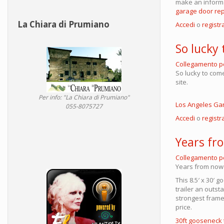
make an informat
garage door rep
La Chiara di Prumiano
Accedi
o
registra
So lucky
Collegamento 
So lucky to come
site.
Per info: "La Chiara di Prumiano"
Los Angeles Ga
055-8075727
Accedi
o
registra
Years fr
Collegamento 
Years from now 
This 8.5′ x 30′
trailer an outst
strongest frames
price.
30ft gooseneck t