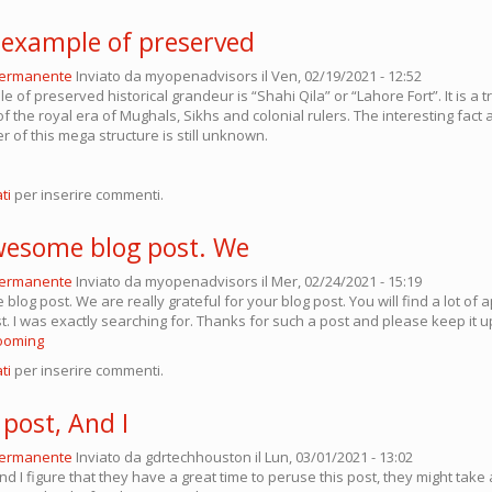
 example of preserved
permanente
Inviato da
myopenadvisors
il Ven, 02/19/2021 - 12:52
 of preserved historical grandeur is “Shahi Qila” or “Lahore Fort”. It is a t
 the royal era of Mughals, Sikhs and colonial rulers. The interesting fact 
er of this mega structure is still unknown.
ti
per inserire commenti.
wesome blog post. We
permanente
Inviato da
myopenadvisors
il Mer, 02/24/2021 - 15:19
log post. We are really grateful for your blog post. You will find a lot of
st. I was exactly searching for. Thanks for such a post and please keep it u
ooming
ti
per inserire commenti.
s post, And I
permanente
Inviato da
gdrtechhouston
il Lun, 03/01/2021 - 13:02
 And I figure that they have a great time to peruse this post, they might take 