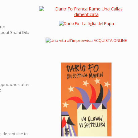
rue
about Shahi Qila
 approaches after
p.
a decent site to