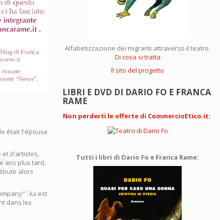
Alfabetizzazione dei migranti attraverso il teatro.
Di cosa si tratta
Il sito del progetto
LIBRI E DVD DI DARIO FO E FRANCA
RAME
Non perderti le offerte di CommercioEtico.it
:
le était l'épouse
 et d'artistes,
Tutti i libri di Dario Fo e Franca Rame:
e ans plus tard,
Débute alors
mpany" : lui est
nt dans les