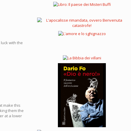
 luck with the
at make this
aking them the
er at a lower