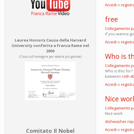
Accedi
o
registra
free
Collegamento 
if you wanna go
Laurea Honoris Causa della Harvard
Accedi
o
registra
University conferita a Franca Rame nel
2000
Who is t
(Clicca sull'immagine per vederla più grande)
Collegamento 
Who is this for
between
roth 40
Accedi
o
registra
Nice wor
Collegamento 
Nice work
dishwasher rep
Accedi
o
registra
Comitato Il Nobel