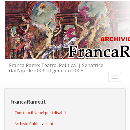
Salta al contenuto principale
Franca Rame: Teatro, Politica. | Senatrice
dall'aprile 2006 al gennaio 2008
Toggle
navigati
FrancaRame.it
Comitato il Nobel per i disabili
Archivio Pubblicazioni