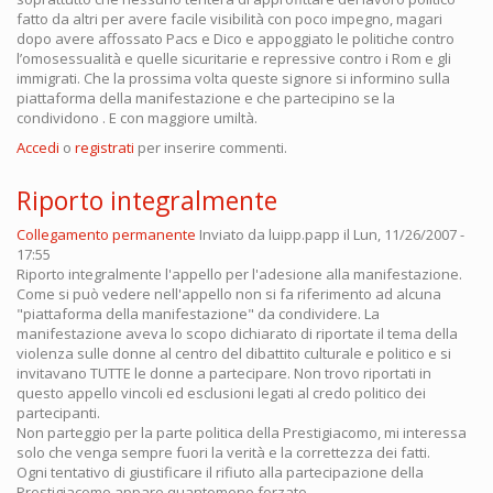
fatto da altri per avere facile visibilità con poco impegno, magari
dopo avere affossato Pacs e Dico e appoggiato le politiche contro
l’omosessualità e quelle sicuritarie e repressive contro i Rom e gli
immigrati. Che la prossima volta queste signore si informino sulla
piattaforma della manifestazione e che partecipino se la
condividono . E con maggiore umiltà.
Accedi
o
registrati
per inserire commenti.
Riporto integralmente
Collegamento permanente
Inviato da
luipp.papp
il Lun, 11/26/2007 -
17:55
Riporto integralmente l'appello per l'adesione alla manifestazione.
Come si può vedere nell'appello non si fa riferimento ad alcuna
"piattaforma della manifestazione" da condividere. La
manifestazione aveva lo scopo dichiarato di riportate il tema della
violenza sulle donne al centro del dibattito culturale e politico e si
invitavano TUTTE le donne a partecipare. Non trovo riportati in
questo appello vincoli ed esclusioni legati al credo politico dei
partecipanti.
Non parteggio per la parte politica della Prestigiacomo, mi interessa
solo che venga sempre fuori la verità e la correttezza dei fatti.
Ogni tentativo di giustificare il rifiuto alla partecipazione della
Prestigiacomo appare quantomeno forzato.