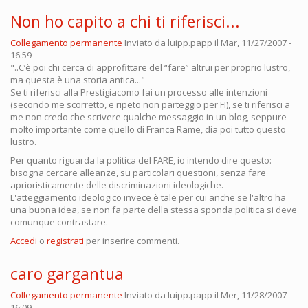
Non ho capito a chi ti riferisci...
Collegamento permanente
Inviato da
luipp.papp
il Mar, 11/27/2007 -
16:59
"..C’è poi chi cerca di approfittare del “fare” altrui per proprio lustro,
ma questa è una storia antica..."
Se ti riferisci alla Prestigiacomo fai un processo alle intenzioni
(secondo me scorretto, e ripeto non parteggio per FI), se ti riferisci a
me non credo che scrivere qualche messaggio in un blog, seppure
molto importante come quello di Franca Rame, dia poi tutto questo
lustro.
Per quanto riguarda la politica del FARE, io intendo dire questo:
bisogna cercare alleanze, su particolari questioni, senza fare
aprioristicamente delle discriminazioni ideologiche.
L'atteggiamento ideologico invece è tale per cui anche se l'altro ha
una buona idea, se non fa parte della stessa sponda politica si deve
comunque contrastare.
Accedi
o
registrati
per inserire commenti.
caro gargantua
Collegamento permanente
Inviato da
luipp.papp
il Mer, 11/28/2007 -
16:09