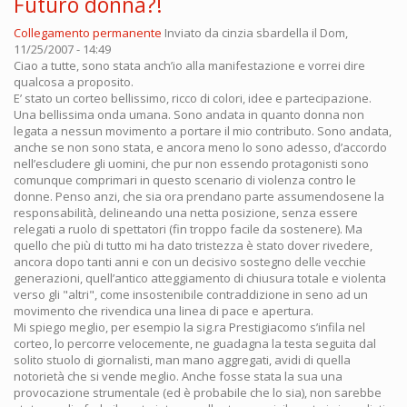
Futuro donna?!
Collegamento permanente
Inviato da
cinzia sbardella
il Dom,
11/25/2007 - 14:49
Ciao a tutte, sono stata anch’io alla manifestazione e vorrei dire
qualcosa a proposito.
E’ stato un corteo bellissimo, ricco di colori, idee e partecipazione.
Una bellissima onda umana. Sono andata in quanto donna non
legata a nessun movimento a portare il mio contributo. Sono andata,
anche se non sono stata, e ancora meno lo sono adesso, d’accordo
nell’escludere gli uomini, che pur non essendo protagonisti sono
comunque comprimari in questo scenario di violenza contro le
donne. Penso anzi, che sia ora prendano parte assumendosene la
responsabilità, delineando una netta posizione, senza essere
relegati a ruolo di spettatori (fin troppo facile da sostenere). Ma
quello che più di tutto mi ha dato tristezza è stato dover rivedere,
ancora dopo tanti anni e con un decisivo sostegno delle vecchie
generazioni, quell’antico atteggiamento di chiusura totale e violenta
verso gli "altri", come insostenibile contraddizione in seno ad un
movimento che rivendica una linea di pace e apertura.
Mi spiego meglio, per esempio la sig.ra Prestigiacomo s’infila nel
corteo, lo percorre velocemente, ne guadagna la testa seguita dal
solito stuolo di giornalisti, man mano aggregati, avidi di quella
notorietà che si vende meglio. Anche fosse stata la sua una
provocazione strumentale (ed è probabile che lo sia), non sarebbe