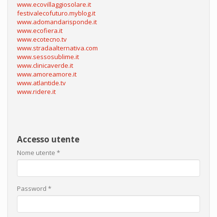
www.ecovillaggiosolare.it
festivalecofuturo.myblog.it
www.adomandarisponde.it
www.ecofiera.it
www.ecotecno.tv
www.stradaalternativa.com
www.sessosublime.it
www.clinicaverde.it
www.amoreamore.it
www.atlantide.tv
www.ridere.it
Accesso utente
Nome utente
*
Password
*