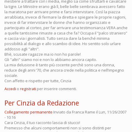
mestiere a trattare con i media, meglio sa come sfruttarli e cavalcare
la tigre. Le Ministre erano già lì, belle belle sembrava avessero fatto
la maratona per arrivare prime e farsi intervistare. Così la piazza
arrabbiata, invece di fermare la diretta e spiegare le proprie ragioni,
invece di far intervistare le donne che hanno organizzato e
partecipato al corteo, per far arrivare una testimonianza VERA anche
a quelle tantissime rimaste a casa che fa? Occupa il “palco straniero”
e caccia via i giornalisti. Tutto senza dare la benché minima
possibilità al dialogo e allo scambio di idee. Ho sentito solo urlare
addosso agli "altri".
Bhè, scusate ragazze ma io non ho parole!
Gli "altri" siamo noi e non lo abbiamo ancora capito.
La mia delusione è tanto più cocente perchè sono una donna,
reduce degli anni ’70, che ancora crede nella politica e nell’impegno
sociale.
Con affetto e rispetto per tutte, Cinzia
Accedi
o
registrati
per inserire commenti.
Per Cinzia da Redazione
Collegamento permanente
Inviato da
Franca Rame
il Lun, 11/26/2007
- 10:16
Cara Cinzia, il tuo racconto lascia di stucco!
Premesso che alcuni comportamenti non si sono distinti per