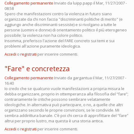
Collegamento permanente
Inviato da
luipp.papp
il Mar, 11/27/2007 -
08:58
Spero che manifestazioni contro la violenza in futuro siano
organizzate da chi non faccia "discriminanti politiche di merito" (e
aggiungo anche discriminanti sessiste) e si rivolgano a tutte le
persone (uomini e donne) di orientamento politico il più eterogeneo
possibile; la violenza non ha colore politico.
Insomma, preferisco l'azione del FARE concreto sui temi e sui
problemi all'azione puramente ideologica.
Accedi
o
registrati
per inserire commenti.
"Fare" e concretezza
Collegamento permanente
Inviato da
gargantua
il Mar, 11/27/2007 -
16:40
Io credo che se qualcuno vuole manifestazioni a propria misura le
debba organizzare, proprio in ottemperanza alla filosofia del “fare”;
contrariamente le critiche possono sembrare velatamente
ideologiche. In alternativa può partecipare, o no, a quelle che altri
organizzano secondo le proprie convinzioni, se le condivide. Mi
sembra addirittura banale. C’è poi chi cerca di approfittare del “fare”
altrui per proprio lustro, ma questa è una storia antica.
Accedi
o
registrati
per inserire commenti.