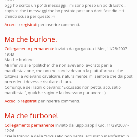
oggi ho scritto un po' di messaggi... mi sono preso un po di lustro...
capisco che i messaggi che ho postato possano darti fastidio e ti
chiedo scusa per questo :-)
Accedi
o
registrati
per inserire commenti.
Ma che burlone!
Collegamento permanente
Inviato da
gargantua
il Mer, 11/28/2007 -
19:43
Ma che burlone!
Mi riferivo alle “politiche” che non avevano lavorato per la
manifestazione, che non ne condividevano la piattaforma e che
tuttavia la volevano cavalcare, naturalmente; mi sembra che dai post
precedenti dovesse risultare chiaro.
Comunque se i latini dicevano: “Excusatio non petita, accusatio
manifesta “, qualche ragione la dovevano pur avere :-)
Accedi
o
registrati
per inserire commenti.
Ma che furbone!
Collegamento permanente
Inviato da
luipp.papp
il Gio, 11/29/2007 -
12:26
Crei la trappola della "Excusatio non petita, accusatio manifesta" in