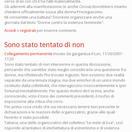
verso di lei con chi li ha fatti materialmente.
Gli aderenti alla manifestazione (e anche Cinzia) dovrebbero intanto
chiedere ufficialmente scusa alla donna Prestigiacomo.
Mi consentite una battuta? Dovreste organizzare anche una
giornata dal titolo "Donne contro la violenza femminile".
Accedi
o
registrati
per inserire commenti.
Sono stato tentato di non
Collegamento permanente
Inviato da
gargantua
il Lun, 11/26/2007 -
17:20
Sono stato tentato di non intervenire in questa discussione,
pensando che sarebbe stato meglio considerarla una questione fra
donne, ma riflettendo l’ho trovato ingiusto. Non esistono due realtà
separate da una tenuta stagna, ma due emisferi di un unico mondo
costituito dalla collettività, che interagiscono incessantemente e (per
fortuna) inevitabilmente. Per questo motivo dirò la mia, anche
conoscendo, visto il tono dei commenti precedenti, il rischio di
esposizione alla critica che corro.
Per prima cosa credo che sia necessario tenere ben presente le
dichiarazioni e le reazioni delle organizzatrici, grazie alle quali
l’evento è stato possibile.
Tatiana, una delle organizzatrici del collettivo “Le mele di Eva”, così
risponde al tentativo di etichettatura di estremismo e di violenza