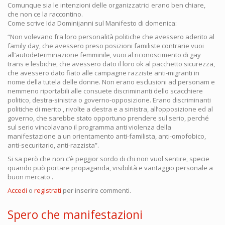
Comunque sia le intenzioni delle organizzatrici erano ben chiare,
che non ce la raccontino.
Come scrive Ida Dominijanni sul Manifesto di domenica:
“Non volevano fra loro personalità politiche che avessero aderito al
family day, che avessero preso posizioni familiste contrarie vuoi
all’autodeterminazione femminile, vuoi al riconoscimento di gay
trans e lesbiche, che avessero dato il loro ok al pacchetto sicurezza,
che avessero dato fiato alle campagne razziste anti-migranti in
nome della tutela delle donne. Non erano esclusioni ad personam e
nemmeno riportabili alle consuete discriminanti dello scacchiere
politico, destra-sinistra o governo-opposizione. Erano discriminanti
politiche di merito , rivolte a destra e a sinistra, all’opposizione ed al
governo, che sarebbe stato opportuno prendere sul serio, perché
sul serio vincolavano il programma anti violenza della
manifestazione a un orientamento anti-familista, anti-omofobico,
anti-securitario, anti-razzista”.
Si sa però che non c’è peggior sordo di chi non vuol sentire, specie
quando può portare propaganda, visibilità e vantaggio personale a
buon mercato .
Accedi
o
registrati
per inserire commenti.
Spero che manifestazioni