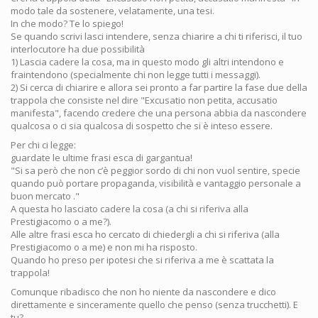
modo tale da sostenere, velatamente, una tesi.
In che modo? Te lo spiego!
Se quando scrivi lasci intendere, senza chiarire a chi ti riferisci, il tuo
interlocutore ha due possibilità
1) Lascia cadere la cosa, ma in questo modo gli altri intendono e
fraintendono (specialmente chi non legge tutti i messaggi).
2) Si cerca di chiarire e allora sei pronto a far partire la fase due della
trappola che consiste nel dire "Excusatio non petita, accusatio
manifesta", facendo credere che una persona abbia da nascondere
qualcosa o ci sia qualcosa di sospetto che si è inteso essere.
Per chi ci legge:
guardate le ultime frasi esca di gargantua!
"Si sa però che non c’è peggior sordo di chi non vuol sentire, specie
quando può portare propaganda, visibilità e vantaggio personale a
buon mercato ."
A questa ho lasciato cadere la cosa (a chi si riferiva alla
Prestigiacomo o a me?).
Alle altre frasi esca ho cercato di chiedergli a chi si riferiva (alla
Prestigiacomo o a me) e non mi ha risposto.
Quando ho preso per ipotesi che si riferiva a me è scattata la
trappola!
Comunque ribadisco che non ho niente da nascondere e dico
direttamente e sinceramente quello che penso (senza trucchetti). E
tu?