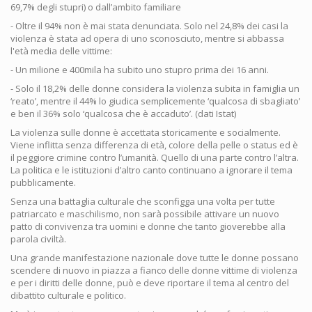
69,7% degli stupri) o dall’ambito familiare
- Oltre il 94% non è mai stata denunciata. Solo nel 24,8% dei casi la
violenza è stata ad opera di uno sconosciuto, mentre si abbassa
l'età media delle vittime:
- Un milione e 400mila ha subito uno stupro prima dei 16 anni.
- Solo il 18,2% delle donne considera la violenza subita in famiglia un
‘reato’, mentre il 44% lo giudica semplicemente ‘qualcosa di sbagliato’
e ben il 36% solo ‘qualcosa che è accaduto’. (dati Istat)
La violenza sulle donne è accettata storicamente e socialmente.
Viene inflitta senza differenza di età, colore della pelle o status ed è
il peggiore crimine contro l’umanità. Quello di una parte contro l’altra.
La politica e le istituzioni d’altro canto continuano a ignorare il tema
pubblicamente.
Senza una battaglia culturale che sconfigga una volta per tutte
patriarcato e maschilismo, non sarà possibile attivare un nuovo
patto di convivenza tra uomini e donne che tanto gioverebbe alla
parola civiltà.
Una grande manifestazione nazionale dove tutte le donne possano
scendere di nuovo in piazza a fianco delle donne vittime di violenza
e per i diritti delle donne, può e deve riportare il tema al centro del
dibattito culturale e politico.