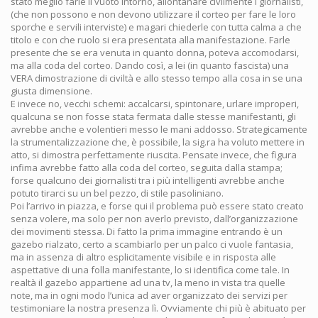
stato meglio farle il vuoto intorno, allontanare civilmente i giornalisti,
(che non possono e non devono utilizzare il corteo per fare le loro
sporche e servili interviste) e magari chiederle con tutta calma a che
titolo e con che ruolo si era presentata alla manifestazione. Farle
presente che se era venuta in quanto donna, poteva accomodarsi,
ma alla coda del corteo. Dando così, a lei (in quanto fascista) una
VERA dimostrazione di civiltà e allo stesso tempo alla cosa in se una
giusta dimensione.
E invece no, vecchi schemi: accalcarsi, spintonare, urlare improperi,
qualcuna se non fosse stata fermata dalle stesse manifestanti, gli
avrebbe anche e volentieri messo le mani addosso. Strategicamente
la strumentalizzazione che, è possibile, la sig.ra ha voluto mettere in
atto, si dimostra perfettamente riuscita. Pensate invece, che figura
infima avrebbe fatto alla coda del corteo, seguita dalla stampa;
forse qualcuno dei giornalisti tra i più intelligenti avrebbe anche
potuto tirarci su un bel pezzo, di stile pasoliniano.
Poi l’arrivo in piazza, e forse qui il problema può essere stato creato
senza volere, ma solo per non averlo previsto, dall’organizzazione
dei movimenti stessa. Di fatto la prima immagine entrando è un
gazebo rialzato, certo a scambiarlo per un palco ci vuole fantasia,
ma in assenza di altro esplicitamente visibile e in risposta alle
aspettative di una folla manifestante, lo si identifica come tale. In
realtà il gazebo appartiene ad una tv, la meno in vista tra quelle
note, ma in ogni modo l’unica ad aver organizzato dei servizi per
testimoniare la nostra presenza lì. Ovviamente chi più è abituato per