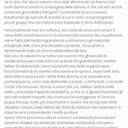
se è vero che alcuni uomini sono stati allontanati, ne hanno visti
molti dentro il corteo in compagnia delle donne, e che c’erano anche
numerosi giornalisti e fotografi. Concludono la loro cronaca
biasimando gli episodi di inciviltà di cui si sono resi protagonisti
piccoli gruppi che non hanno però inquinato il clima dell’evento.
Personalmente non ero a Roma, ma credo di conoscere un po’ il
clima delle manifestazioni e la strumentalizzazione che usualmente
viene fatta dai media ingrandendo a dismisura ogni episodio
marginale utile a tesi preconcette e tacendo, oscurando o
deformando tutto ciò che invaliderebbe tali tesi.
Nel caso di sabato ho la netta sensazione che gli episodi di
intolleranza siano stati visti con la lente d’ingrandimento, mentre
fattori fondamentali, come la piattaforma delle organizzatrici,
l’eccezionalità di un evento (che sanciva la ripresa, dopo tanti anni,
della lotta in piazza per i diritti delle donne), e la straordinaria
partecipazione, sono stati abilmente o taciuti, o deformati, o oscurati.
Credo che nessuno, donna o uomo che sia, debba cadere nelle
solite conosciute trappole mediatiche, e che se è giusto biasimare gli
episodi violenti (rispetto alla violenza fascisteggiante di Genova
acqua fresca), molto più importante è notare che la risposta delle
cittadine comuni, reali vittime del clima di violenza che respiriamo, è
stata la vera sorprendente novità positiva.
Spero che la prossima volta le reazioni a eventuali provocazioni
saranno limitate ad ambiti più civilmente condivisibili, ma spero
soprattutto che nessuno tenterà di approfittare del lavoro politico