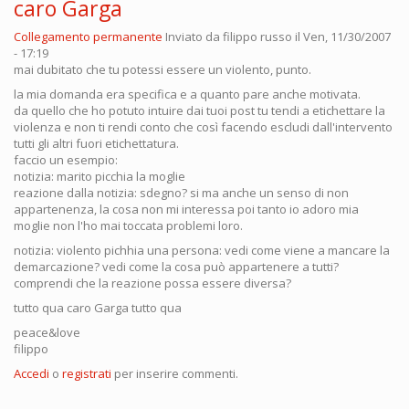
caro Garga
Collegamento permanente
Inviato da
filippo russo
il Ven, 11/30/2007
- 17:19
mai dubitato che tu potessi essere un violento, punto.
la mia domanda era specifica e a quanto pare anche motivata.
da quello che ho potuto intuire dai tuoi post tu tendi a etichettare la
violenza e non ti rendi conto che così facendo escludi dall'intervento
tutti gli altri fuori etichettatura.
faccio un esempio:
notizia: marito picchia la moglie
reazione dalla notizia: sdegno? si ma anche un senso di non
appartenenza, la cosa non mi interessa poi tanto io adoro mia
moglie non l'ho mai toccata problemi loro.
notizia: violento pichhia una persona: vedi come viene a mancare la
demarcazione? vedi come la cosa può appartenere a tutti?
comprendi che la reazione possa essere diversa?
tutto qua caro Garga tutto qua
peace&love
filippo
Accedi
o
registrati
per inserire commenti.