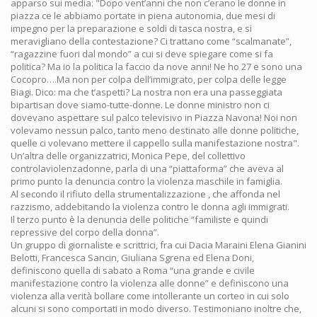
apparso sui media: "Dopo vent’anni che non c’erano le donne in
piazza ce le abbiamo portate in piena autonomia, due mesi di
impegno per la preparazione e soldi di tasca nostra, e si
meravigliano della contestazione? Ci trattano come “scalmanate”,
“ragazzine fuori dal mondo” a cui si deve spiegare come si fa
politica? Ma io la politica la faccio da nove anni! Ne ho 27 e sono una
Cocopro….Ma non per colpa dell’immigrato, per colpa delle legge
Biagi. Dico: ma che t’aspetti? La nostra non era una passeggiata
bipartisan dove siamo-tutte-donne. Le donne ministro non ci
dovevano aspettare sul palco televisivo in Piazza Navona! Noi non
volevamo nessun palco, tanto meno destinato alle donne politiche,
quelle ci volevano mettere il cappello sulla manifestazione nostra".
Un’altra delle organizzatrici, Monica Pepe, del collettivo
controlaviolenzadonne, parla di una “piattaforma” che aveva al
primo punto la denuncia contro la violenza maschile in famiglia.
Al secondo il rifiuto della strumentalizzazione , che affonda nel
razzismo, addebitando la violenza contro le donna agli immigrati.
Il terzo punto è la denuncia delle politiche “familiste e quindi
repressive del corpo della donna”.
Un gruppo di giornaliste e scrittrici, fra cui Dacia Maraini Elena Gianini
Belotti, Francesca Sancin, Giuliana Sgrena ed Elena Doni,
definiscono quella di sabato a Roma “una grande e civile
manifestazione contro la violenza alle donne” e definiscono una
violenza alla verità bollare come intollerante un corteo in cui solo
alcuni si sono comportati in modo diverso. Testimoniano inoltre che,