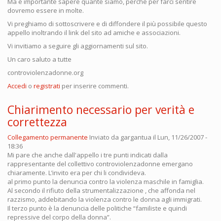
Ma è importante sapere quante siamo, perché per farci sentire
dovremo essere in molte.
Vi preghiamo di sottoscrivere e di diffondere il più possibile questo
appello inoltrando il link del sito ad amiche e associazioni.
Vi invitiamo a seguire gli aggiornamenti sul sito.
Un caro saluto a tutte
controviolenzadonne.org
Accedi
o
registrati
per inserire commenti.
Chiarimento necessario per verità e
correttezza
Collegamento permanente
Inviato da
gargantua
il Lun, 11/26/2007 -
18:36
Mi pare che anche dall'appello i tre punti indicati dalla
rappresentante del collettivo controviolenzadonne emergano
chiaramente. L’invito era per chi li condivideva.
al primo punto la denuncia contro la violenza maschile in famiglia.
Al secondo il rifiuto della strumentalizzazione , che affonda nel
razzismo, addebitando la violenza contro le donna agli immigrati.
Il terzo punto è la denuncia delle politiche “familiste e quindi
repressive del corpo della donna”.