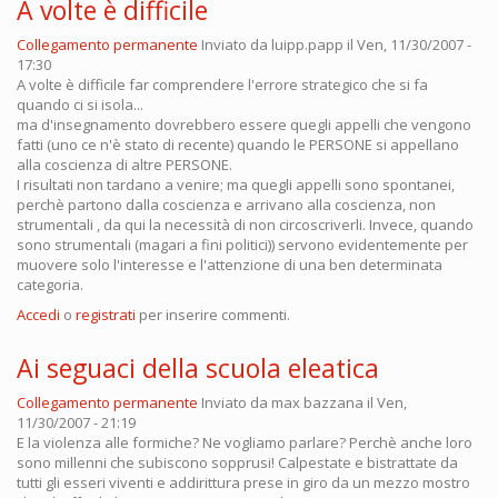
A volte è difficile
Collegamento permanente
Inviato da
luipp.papp
il Ven, 11/30/2007 -
17:30
A volte è difficile far comprendere l'errore strategico che si fa
quando ci si isola...
ma d'insegnamento dovrebbero essere quegli appelli che vengono
fatti (uno ce n'è stato di recente) quando le PERSONE si appellano
alla coscienza di altre PERSONE.
I risultati non tardano a venire; ma quegli appelli sono spontanei,
perchè partono dalla coscienza e arrivano alla coscienza, non
strumentali , da qui la necessità di non circoscriverli. Invece, quando
sono strumentali (magari a fini politici)) servono evidentemente per
muovere solo l'interesse e l'attenzione di una ben determinata
categoria.
Accedi
o
registrati
per inserire commenti.
Ai seguaci della scuola eleatica
Collegamento permanente
Inviato da
max bazzana
il Ven,
11/30/2007 - 21:19
E la violenza alle formiche? Ne vogliamo parlare? Perchè anche loro
sono millenni che subiscono sopprusi! Calpestate e bistrattate da
tutti gli esseri viventi e addirittura prese in giro da un mezzo mostro