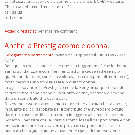
correttezza, uno scontro tra donne era ciò che si DOVEVA evitare...
Che cosa abbiamo dimostrato così?
cari saluti
redazione
Accedi
o
registrati
per inserire commenti.
Anche la Prestigiacomo è donna!
Collegamento permanente
Inviato da
luipp.papp
il Lun, 11/26/2007 -
12:13
Beh, quello che si dimostra con questi atteggiamenti è che le donne
sanno solidarizzare con riferimento ad una causa (ad esempio in
quanto antifasciste, contro la violenza, contro la pena di morte ecc..);
molto meno sanno solidarizzare in quanto donne.
In ogni caso anche la Prestigiacomo (e la Bongiorno), pur essendo di
centrodestra, sono donne e, in quanto donne, possono e devono
dare un contributo di crescita civile.
Dovevano essere tranquillamente accettate alla manifestazione e,
in quanto politici, ascoltate per il contributo che avrebbero potuto
dare, nel caso specifico, alla causa in oggetto alla manifestazione.
Soltanto il pensare che la Prestigiacomo fosse lì per provocare e non
per solidarizzare, senza averne prova di ciò, pone nello stesso
piano di chi ha giudicato negativamente i gesti di contestazione