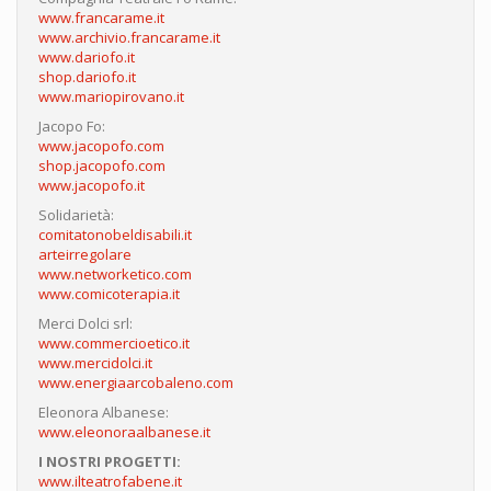
www.francarame.it
www.archivio.francarame.it
www.dariofo.it
shop.dariofo.it
www.mariopirovano.it
Jacopo Fo:
www.jacopofo.com
shop.jacopofo.com
www.jacopofo.it
Solidarietà:
comitatonobeldisabili.it
arteirregolare
www.networketico.com
www.comicoterapia.it
Merci Dolci srl:
www.commercioetico.it
www.mercidolci.it
www.energiaarcobaleno.com
Eleonora Albanese:
www.eleonoraalbanese.it
I NOSTRI PROGETTI:
www.ilteatrofabene.it