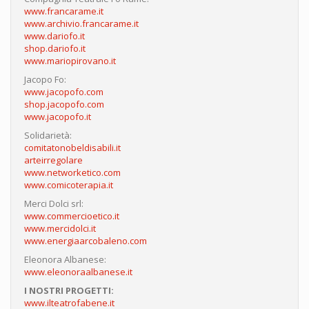
www.francarame.it
www.archivio.francarame.it
www.dariofo.it
shop.dariofo.it
www.mariopirovano.it
Jacopo Fo:
www.jacopofo.com
shop.jacopofo.com
www.jacopofo.it
Solidarietà:
comitatonobeldisabili.it
arteirregolare
www.networketico.com
www.comicoterapia.it
Merci Dolci srl:
www.commercioetico.it
www.mercidolci.it
www.energiaarcobaleno.com
Eleonora Albanese:
www.eleonoraalbanese.it
I NOSTRI PROGETTI:
www.ilteatrofabene.it