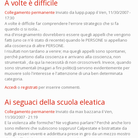
A volte è difficile
Collegamento permanente
Inviato da
luipp.papp
il Ven, 11/30/2007 -
17:30
A volte è difficile far comprendere l'errore strategico che si fa
quando ci si isola...
ma d'insegnamento dovrebbero essere quegli appelli che vengono
fatti (uno ce n'è stato di recente) quando le PERSONE si appellano
alla coscienza di altre PERSONE.
I risultati non tardano a venire; ma quegli appelli sono spontanei,
perchè partono dalla coscienza e arrivano alla coscienza, non
strumentali , da qui la necessità di non circoscriverli. Invece, quando
sono strumentali (magari a fini politici)) servono evidentemente per
muovere solo l'interesse e l'attenzione di una ben determinata
categoria.
Accedi
o
registrati
per inserire commenti.
Ai seguaci della scuola eleatica
Collegamento permanente
Inviato da
max bazzana
il Ven,
11/30/2007 - 21:19
E la violenza alle formiche? Ne vogliamo parlare? Perchè anche loro
sono millenni che subiscono sopprusi! Calpestate e bistrattate da
tutti gli esseri viventi e addirittura prese in giro da un mezzo mostro