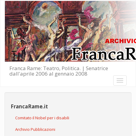
Salta al contenuto principale
Franca Rame: Teatro, Politica. | Senatrice
dall'aprile 2006 al gennaio 2008
Toggle
navigati
FrancaRame.it
Comitato il Nobel per i disabili
Archivio Pubblicazioni