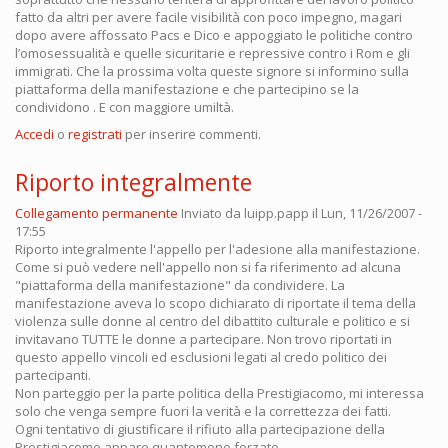
fatto da altri per avere facile visibilità con poco impegno, magari
dopo avere affossato Pacs e Dico e appoggiato le politiche contro
l’omosessualità e quelle sicuritarie e repressive contro i Rom e gli
immigrati. Che la prossima volta queste signore si informino sulla
piattaforma della manifestazione e che partecipino se la
condividono . E con maggiore umiltà.
Accedi
o
registrati
per inserire commenti.
Riporto integralmente
Collegamento permanente
Inviato da
luipp.papp
il Lun, 11/26/2007 -
17:55
Riporto integralmente l'appello per l'adesione alla manifestazione.
Come si può vedere nell'appello non si fa riferimento ad alcuna
"piattaforma della manifestazione" da condividere. La
manifestazione aveva lo scopo dichiarato di riportate il tema della
violenza sulle donne al centro del dibattito culturale e politico e si
invitavano TUTTE le donne a partecipare. Non trovo riportati in
questo appello vincoli ed esclusioni legati al credo politico dei
partecipanti.
Non parteggio per la parte politica della Prestigiacomo, mi interessa
solo che venga sempre fuori la verità e la correttezza dei fatti.
Ogni tentativo di giustificare il rifiuto alla partecipazione della
Prestigiacomo appare quantomeno forzato.