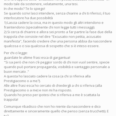
modo tale da sostenere, velatamente, una tesi.
In che modo? Te lo spiego!
Se quando scrivi lasci intendere, senza chiarire a chi ti riferisci, il tuo
interlocutore ha due possibilità
1) Lascia cadere la cosa, ma in questo modo gli altri intendono e
fraintendono (specialmente chi non legge tutti i messaggi).
2) Si cerca di chiarire e allora sei pronto a far partire la fase due della
trappola che consiste nel dire "Excusatio non petita, accusatio
manifesta", facendo credere che una persona abbia da nascondere
qualcosa o ci sia qualcosa di sospetto che si è inteso essere.
Per chi ci legge:
guardate le ultime frasi esca di gargantua!
"Si sa però che non c’è peggior sordo di chi non vuol sentire, specie
quando può portare propaganda, visibilità e vantaggio personale a
buon mercato ."
A questa ho lasciato cadere la cosa (a chi si riferiva alla
Prestigiacomo o a me?).
Alle altre frasi esca ho cercato di chiedergli a chi si riferiva (alla
Prestigiacomo o a me) e non mi ha risposto.
Quando ho preso per ipotesi che si riferiva a me è scattata la
trappola!
Comunque ribadisco che non ho niente da nascondere e dico
direttamente e sinceramente quello che penso (senza trucchetti). E
tu?