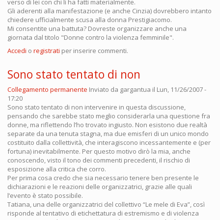
verso di lei con chi li ha fatti materialmente.
Gli aderenti alla manifestazione (e anche Cinzia) dovrebbero intanto
chiedere ufficialmente scusa alla donna Prestigiacomo.
Mi consentite una battuta? Dovreste organizzare anche una
giornata dal titolo "Donne contro la violenza femminile".
Accedi
o
registrati
per inserire commenti.
Sono stato tentato di non
Collegamento permanente
Inviato da
gargantua
il Lun, 11/26/2007 -
17:20
Sono stato tentato di non intervenire in questa discussione,
pensando che sarebbe stato meglio considerarla una questione fra
donne, ma riflettendo l’ho trovato ingiusto. Non esistono due realtà
separate da una tenuta stagna, ma due emisferi di un unico mondo
costituito dalla collettività, che interagiscono incessantemente e (per
fortuna) inevitabilmente. Per questo motivo dirò la mia, anche
conoscendo, visto il tono dei commenti precedenti, il rischio di
esposizione alla critica che corro.
Per prima cosa credo che sia necessario tenere ben presente le
dichiarazioni e le reazioni delle organizzatrici, grazie alle quali
l’evento è stato possibile.
Tatiana, una delle organizzatrici del collettivo “Le mele di Eva”, così
risponde al tentativo di etichettatura di estremismo e di violenza