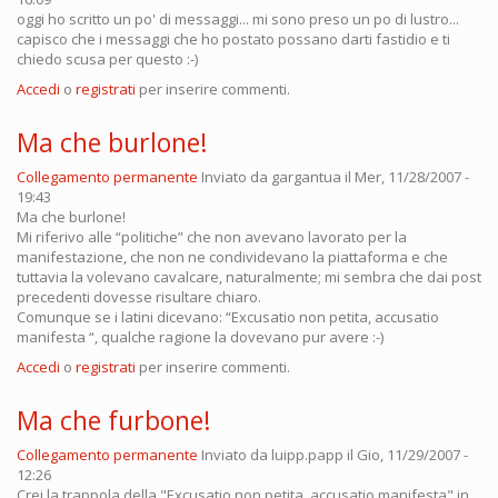
oggi ho scritto un po' di messaggi... mi sono preso un po di lustro...
capisco che i messaggi che ho postato possano darti fastidio e ti
chiedo scusa per questo :-)
Accedi
o
registrati
per inserire commenti.
Ma che burlone!
Collegamento permanente
Inviato da
gargantua
il Mer, 11/28/2007 -
19:43
Ma che burlone!
Mi riferivo alle “politiche” che non avevano lavorato per la
manifestazione, che non ne condividevano la piattaforma e che
tuttavia la volevano cavalcare, naturalmente; mi sembra che dai post
precedenti dovesse risultare chiaro.
Comunque se i latini dicevano: “Excusatio non petita, accusatio
manifesta “, qualche ragione la dovevano pur avere :-)
Accedi
o
registrati
per inserire commenti.
Ma che furbone!
Collegamento permanente
Inviato da
luipp.papp
il Gio, 11/29/2007 -
12:26
Crei la trappola della "Excusatio non petita, accusatio manifesta" in