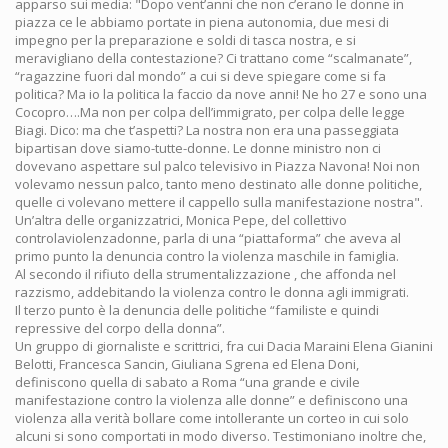
apparso sui media: "Dopo vent’anni che non c’erano le donne in
piazza ce le abbiamo portate in piena autonomia, due mesi di
impegno per la preparazione e soldi di tasca nostra, e si
meravigliano della contestazione? Ci trattano come “scalmanate”,
“ragazzine fuori dal mondo” a cui si deve spiegare come si fa
politica? Ma io la politica la faccio da nove anni! Ne ho 27 e sono una
Cocopro….Ma non per colpa dell’immigrato, per colpa delle legge
Biagi. Dico: ma che t’aspetti? La nostra non era una passeggiata
bipartisan dove siamo-tutte-donne. Le donne ministro non ci
dovevano aspettare sul palco televisivo in Piazza Navona! Noi non
volevamo nessun palco, tanto meno destinato alle donne politiche,
quelle ci volevano mettere il cappello sulla manifestazione nostra".
Un’altra delle organizzatrici, Monica Pepe, del collettivo
controlaviolenzadonne, parla di una “piattaforma” che aveva al
primo punto la denuncia contro la violenza maschile in famiglia.
Al secondo il rifiuto della strumentalizzazione , che affonda nel
razzismo, addebitando la violenza contro le donna agli immigrati.
Il terzo punto è la denuncia delle politiche “familiste e quindi
repressive del corpo della donna”.
Un gruppo di giornaliste e scrittrici, fra cui Dacia Maraini Elena Gianini
Belotti, Francesca Sancin, Giuliana Sgrena ed Elena Doni,
definiscono quella di sabato a Roma “una grande e civile
manifestazione contro la violenza alle donne” e definiscono una
violenza alla verità bollare come intollerante un corteo in cui solo
alcuni si sono comportati in modo diverso. Testimoniano inoltre che,