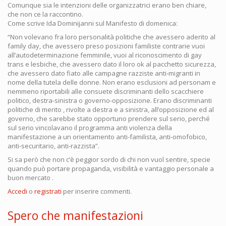
Comunque sia le intenzioni delle organizzatrici erano ben chiare,
che non ce la raccontino.
Come scrive Ida Dominijanni sul Manifesto di domenica:
“Non volevano fra loro personalità politiche che avessero aderito al
family day, che avessero preso posizioni familiste contrarie vuoi
all’autodeterminazione femminile, vuoi al riconoscimento di gay
trans e lesbiche, che avessero dato il loro ok al pacchetto sicurezza,
che avessero dato fiato alle campagne razziste anti-migranti in
nome della tutela delle donne. Non erano esclusioni ad personam e
nemmeno riportabili alle consuete discriminanti dello scacchiere
politico, destra-sinistra o governo-opposizione. Erano discriminanti
politiche di merito , rivolte a destra e a sinistra, all’opposizione ed al
governo, che sarebbe stato opportuno prendere sul serio, perché
sul serio vincolavano il programma anti violenza della
manifestazione a un orientamento anti-familista, anti-omofobico,
anti-securitario, anti-razzista”.
Si sa però che non c’è peggior sordo di chi non vuol sentire, specie
quando può portare propaganda, visibilità e vantaggio personale a
buon mercato .
Accedi
o
registrati
per inserire commenti.
Spero che manifestazioni