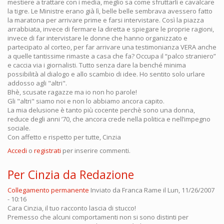
mestiere a trattare con i media, meglio sa come sfruttarli e cavalcare
la tigre. Le Ministre erano già lì, belle belle sembrava avessero fatto
la maratona per arrivare prime e farsi intervistare. Così la piazza
arrabbiata, invece di fermare la diretta e spiegare le proprie ragioni,
invece di far intervistare le donne che hanno organizzato e
partecipato al corteo, per far arrivare una testimonianza VERA anche
a quelle tantissime rimaste a casa che fa? Occupa il “palco straniero”
e caccia via i giornalisti. Tutto senza dare la benché minima
possibilità al dialogo e allo scambio di idee. Ho sentito solo urlare
addosso agli "altri".
Bhè, scusate ragazze ma io non ho parole!
Gli "altri" siamo noi e non lo abbiamo ancora capito.
La mia delusione è tanto più cocente perchè sono una donna,
reduce degli anni ’70, che ancora crede nella politica e nell’impegno
sociale.
Con affetto e rispetto per tutte, Cinzia
Accedi
o
registrati
per inserire commenti.
Per Cinzia da Redazione
Collegamento permanente
Inviato da
Franca Rame
il Lun, 11/26/2007
- 10:16
Cara Cinzia, il tuo racconto lascia di stucco!
Premesso che alcuni comportamenti non si sono distinti per