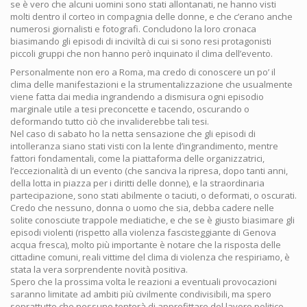
se è vero che alcuni uomini sono stati allontanati, ne hanno visti
molti dentro il corteo in compagnia delle donne, e che c’erano anche
numerosi giornalisti e fotografi. Concludono la loro cronaca
biasimando gli episodi di inciviltà di cui si sono resi protagonisti
piccoli gruppi che non hanno però inquinato il clima dell’evento.
Personalmente non ero a Roma, ma credo di conoscere un po’ il
clima delle manifestazioni e la strumentalizzazione che usualmente
viene fatta dai media ingrandendo a dismisura ogni episodio
marginale utile a tesi preconcette e tacendo, oscurando o
deformando tutto ciò che invaliderebbe tali tesi.
Nel caso di sabato ho la netta sensazione che gli episodi di
intolleranza siano stati visti con la lente d’ingrandimento, mentre
fattori fondamentali, come la piattaforma delle organizzatrici,
l’eccezionalità di un evento (che sanciva la ripresa, dopo tanti anni,
della lotta in piazza per i diritti delle donne), e la straordinaria
partecipazione, sono stati abilmente o taciuti, o deformati, o oscurati.
Credo che nessuno, donna o uomo che sia, debba cadere nelle
solite conosciute trappole mediatiche, e che se è giusto biasimare gli
episodi violenti (rispetto alla violenza fascisteggiante di Genova
acqua fresca), molto più importante è notare che la risposta delle
cittadine comuni, reali vittime del clima di violenza che respiriamo, è
stata la vera sorprendente novità positiva.
Spero che la prossima volta le reazioni a eventuali provocazioni
saranno limitate ad ambiti più civilmente condivisibili, ma spero
soprattutto che nessuno tenterà di approfittare del lavoro politico