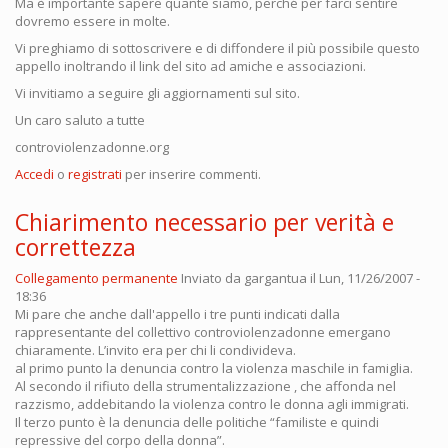
Ma è importante sapere quante siamo, perché per farci sentire
dovremo essere in molte.
Vi preghiamo di sottoscrivere e di diffondere il più possibile questo
appello inoltrando il link del sito ad amiche e associazioni.
Vi invitiamo a seguire gli aggiornamenti sul sito.
Un caro saluto a tutte
controviolenzadonne.org
Accedi
o
registrati
per inserire commenti.
Chiarimento necessario per verità e
correttezza
Collegamento permanente
Inviato da
gargantua
il Lun, 11/26/2007 -
18:36
Mi pare che anche dall'appello i tre punti indicati dalla
rappresentante del collettivo controviolenzadonne emergano
chiaramente. L’invito era per chi li condivideva.
al primo punto la denuncia contro la violenza maschile in famiglia.
Al secondo il rifiuto della strumentalizzazione , che affonda nel
razzismo, addebitando la violenza contro le donna agli immigrati.
Il terzo punto è la denuncia delle politiche “familiste e quindi
repressive del corpo della donna”.