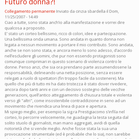
Futuro donna?!
Collegamento permanente
Inviato da
cinzia sbardella
il Dom,
11/25/2007 - 14:49
Ciao a tutte, sono stata anch’io alla manifestazione e vorrei dire
qualcosa a proposito.
E’ stato un corteo bellissimo, ricco di colori, idee e partecipazione.
Una bellissima onda umana. Sono andata in quanto donna non
legata a nessun movimento a portare il mio contributo. Sono andata,
anche se non sono stata, e ancora meno lo sono adesso, d’accordo
nell’escludere gli uomini, che pur non essendo protagonisti sono
comunque comprimari in questo scenario di violenza contro le
donne. Penso anzi, che sia ora prendano parte assumendosene la
responsabilità, delineando una netta posizione, senza essere
relegati a ruolo di spettatori (fin troppo facile da sostenere). Ma
quello che più di tutto mi ha dato tristezza è stato dover rivedere,
ancora dopo tanti anni e con un decisivo sostegno delle vecchie
generazioni, quell’antico atteggiamento di chiusura totale e violenta
verso gli "altri", come insostenibile contraddizione in seno ad un
movimento che rivendica una linea di pace e apertura.
Mi spiego meglio, per esempio la sig.ra Prestigiacomo s’infila nel
corteo, lo percorre velocemente, ne guadagna la testa seguita dal
solito stuolo di giornalisti, man mano aggregati, avidi di quella
notorietà che si vende meglio. Anche fosse stata la sua una
provocazione strumentale (ed è probabile che lo sia), non sarebbe