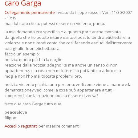
caro Garga
Collegamento permanente
Inviato da
filippo russo
il Ven, 11/30/2007
- 17:19
mai dubitato che tu potessi essere un violento, punto.
la mia domanda era specifica e a quanto pare anche motivata.
da quello che ho potuto intuire dai tuoi post tu tendi a etichettare la
violenza e non ti rendi conto che così facendo escludi dall'intervento
tutti gli altri fuori etichettatura.
faccio un esempio:
notizia: marito picchia la moglie
reazione dalla notizia: sdegno? si ma anche un senso di non
appartenenza, la cosa non mi interessa poi tanto io adoro mia
moglie non l'ho mai toccata problemi loro.
notizia: violento pichhia una persona: vedi come viene a mancare la
demarcazione? vedi come la cosa può appartenere a tutti?
comprendi che la reazione possa essere diversa?
tutto qua caro Garga tutto qua
peace&love
filippo
Accedi
o
registrati
per inserire commenti.