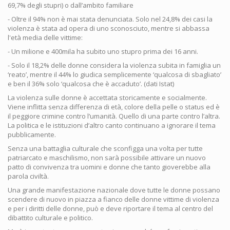
69,7% degli stupri) o dall’ambito familiare
- Oltre il 94% non è mai stata denunciata. Solo nel 24,8% dei casi la
violenza è stata ad opera di uno sconosciuto, mentre si abbassa
l'età media delle vittime:
- Un milione e 400mila ha subito uno stupro prima dei 16 anni.
- Solo il 18,2% delle donne considera la violenza subita in famiglia un
‘reato’, mentre il 44% lo giudica semplicemente ‘qualcosa di sbagliato’
e ben il 36% solo ‘qualcosa che è accaduto’. (dati Istat)
La violenza sulle donne è accettata storicamente e socialmente.
Viene inflitta senza differenza di età, colore della pelle o status ed è
il peggiore crimine contro l’umanità. Quello di una parte contro l’altra.
La politica e le istituzioni d’altro canto continuano a ignorare il tema
pubblicamente.
Senza una battaglia culturale che sconfigga una volta per tutte
patriarcato e maschilismo, non sarà possibile attivare un nuovo
patto di convivenza tra uomini e donne che tanto gioverebbe alla
parola civiltà.
Una grande manifestazione nazionale dove tutte le donne possano
scendere di nuovo in piazza a fianco delle donne vittime di violenza
e per i diritti delle donne, può e deve riportare il tema al centro del
dibattito culturale e politico.