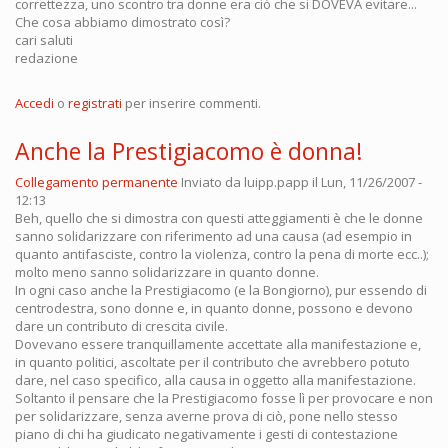
correttezza, uno scontro tra donne era ciò che si DOVEVA evitare...
Che cosa abbiamo dimostrato così?
cari saluti
redazione
Accedi
o
registrati
per inserire commenti.
Anche la Prestigiacomo è donna!
Collegamento permanente
Inviato da
luipp.papp
il Lun, 11/26/2007 -
12:13
Beh, quello che si dimostra con questi atteggiamenti è che le donne
sanno solidarizzare con riferimento ad una causa (ad esempio in
quanto antifasciste, contro la violenza, contro la pena di morte ecc..);
molto meno sanno solidarizzare in quanto donne.
In ogni caso anche la Prestigiacomo (e la Bongiorno), pur essendo di
centrodestra, sono donne e, in quanto donne, possono e devono
dare un contributo di crescita civile.
Dovevano essere tranquillamente accettate alla manifestazione e,
in quanto politici, ascoltate per il contributo che avrebbero potuto
dare, nel caso specifico, alla causa in oggetto alla manifestazione.
Soltanto il pensare che la Prestigiacomo fosse lì per provocare e non
per solidarizzare, senza averne prova di ciò, pone nello stesso
piano di chi ha giudicato negativamente i gesti di contestazione