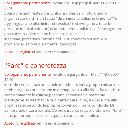
Collegamento permanente
Inviato da
luipp.papp
il Mar, 11/27/2007 -
08:58
Spero che manifestazioni contro la violenza in futuro siano
organizzate da chi non faccia "discriminanti politiche di merito" (e
aggiungo anche discriminanti sessiste) e si rivolgano a tutte le
persone (uomini e donne) di orientamento politico il più eterogeneo
possibile; la violenza non ha colore politico.
Insomma, preferisco l'azione del FARE concreto sui temi e sui
problemi all'azione puramente ideologica.
Accedi
o
registrati
per inserire commenti.
"Fare" e concretezza
Collegamento permanente
Inviato da
gargantua
il Mar, 11/27/2007 -
16:40
Io credo che se qualcuno vuole manifestazioni a propria misura le
debba organizzare, proprio in ottemperanza alla filosofia del “fare”;
contrariamente le critiche possono sembrare velatamente
ideologiche. In alternativa può partecipare, o no, a quelle che altri
organizzano secondo le proprie convinzioni, se le condivide. Mi
sembra addirittura banale. C’è poi chi cerca di approfittare del “fare”
altrui per proprio lustro, ma questa è una storia antica.
Accedi
o
registrati
per inserire commenti.