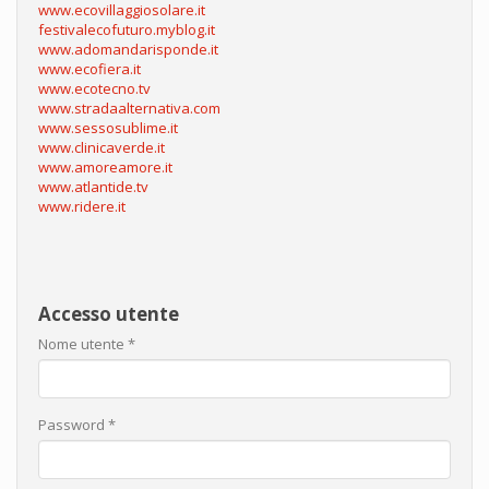
www.ecovillaggiosolare.it
festivalecofuturo.myblog.it
www.adomandarisponde.it
www.ecofiera.it
www.ecotecno.tv
www.stradaalternativa.com
www.sessosublime.it
www.clinicaverde.it
www.amoreamore.it
www.atlantide.tv
www.ridere.it
Accesso utente
Nome utente
*
Password
*