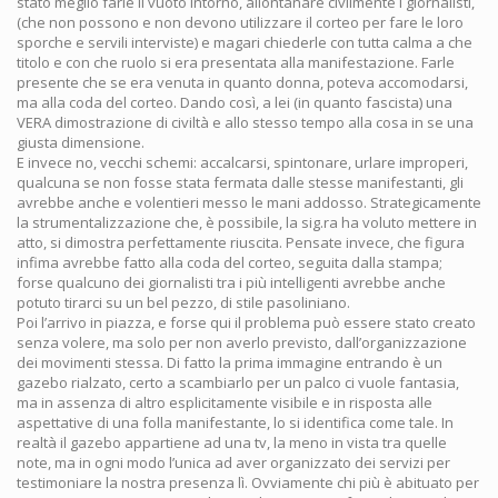
stato meglio farle il vuoto intorno, allontanare civilmente i giornalisti,
(che non possono e non devono utilizzare il corteo per fare le loro
sporche e servili interviste) e magari chiederle con tutta calma a che
titolo e con che ruolo si era presentata alla manifestazione. Farle
presente che se era venuta in quanto donna, poteva accomodarsi,
ma alla coda del corteo. Dando così, a lei (in quanto fascista) una
VERA dimostrazione di civiltà e allo stesso tempo alla cosa in se una
giusta dimensione.
E invece no, vecchi schemi: accalcarsi, spintonare, urlare improperi,
qualcuna se non fosse stata fermata dalle stesse manifestanti, gli
avrebbe anche e volentieri messo le mani addosso. Strategicamente
la strumentalizzazione che, è possibile, la sig.ra ha voluto mettere in
atto, si dimostra perfettamente riuscita. Pensate invece, che figura
infima avrebbe fatto alla coda del corteo, seguita dalla stampa;
forse qualcuno dei giornalisti tra i più intelligenti avrebbe anche
potuto tirarci su un bel pezzo, di stile pasoliniano.
Poi l’arrivo in piazza, e forse qui il problema può essere stato creato
senza volere, ma solo per non averlo previsto, dall’organizzazione
dei movimenti stessa. Di fatto la prima immagine entrando è un
gazebo rialzato, certo a scambiarlo per un palco ci vuole fantasia,
ma in assenza di altro esplicitamente visibile e in risposta alle
aspettative di una folla manifestante, lo si identifica come tale. In
realtà il gazebo appartiene ad una tv, la meno in vista tra quelle
note, ma in ogni modo l’unica ad aver organizzato dei servizi per
testimoniare la nostra presenza lì. Ovviamente chi più è abituato per