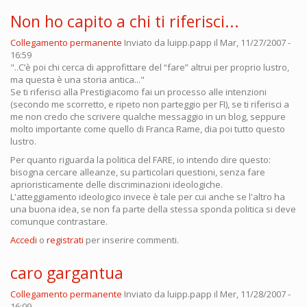
Non ho capito a chi ti riferisci...
Collegamento permanente
Inviato da
luipp.papp
il Mar, 11/27/2007 -
16:59
"..C’è poi chi cerca di approfittare del “fare” altrui per proprio lustro,
ma questa è una storia antica..."
Se ti riferisci alla Prestigiacomo fai un processo alle intenzioni
(secondo me scorretto, e ripeto non parteggio per FI), se ti riferisci a
me non credo che scrivere qualche messaggio in un blog, seppure
molto importante come quello di Franca Rame, dia poi tutto questo
lustro.
Per quanto riguarda la politica del FARE, io intendo dire questo:
bisogna cercare alleanze, su particolari questioni, senza fare
aprioristicamente delle discriminazioni ideologiche.
L'atteggiamento ideologico invece è tale per cui anche se l'altro ha
una buona idea, se non fa parte della stessa sponda politica si deve
comunque contrastare.
Accedi
o
registrati
per inserire commenti.
caro gargantua
Collegamento permanente
Inviato da
luipp.papp
il Mer, 11/28/2007 -
16:09