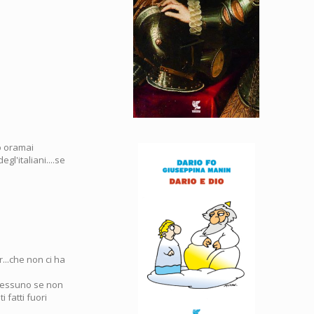
no oramai
gl'italiani....se
...che non ci ha
 nessuno se non
 fatti fuori