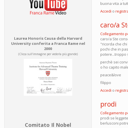
buona vita a tut
Accedi
o
registra
caro/a S
Collegamento 
Laurea Honoris Causa della Harvard
caro/a Ste con
University conferita a Franca Rame nel
"ricorda che chi
2000
pochi che in pas
potere...troppo 
(Clicca sull'immagine per vederla più grande)
perchè sei convi
o ho capito male
peace&love
filippo
Accedi
o
registra
prodi
Collegamento 
prodi se leggete
berlusconi potr
Comitato Il Nobel