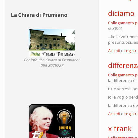
diciamo
La Chiara di Prumiano
Collegamento 
ste1961
...ke le vorremm
presuntuosi...e
Accedi
o
registra
Per info: "La Chiara di Prumiano"
differenz
055-8075727
Collegamento 
la differenza è:
tu le vorresti per
io la voglio perc
la differenza d
Accedi
o
registra
x frank
Collegamento 