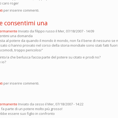
ti caro roger
ti
per inserire commenti.
te consentimi una
permanente
Inviato da
filippo russo
il Mer, 07/18/2007 - 14:09
sentimi una domanda
 sta al potere da quando il mondo è mondo, non fa il bene di nessuno se non
sato ci hanno provato nel corso della storia mondiale sono stati fatti fuori
scomodi, troppo pericolosi"
nto/a che berlusca faccia parte del potere su citato e prodi no?
 io?
ti
per inserire commenti.
permanente
Inviato da
cesso
il Mer, 07/18/2007 - 14:22
 fa parte di un potere molto più grosso!
ebbe essere suo figlio in confronto