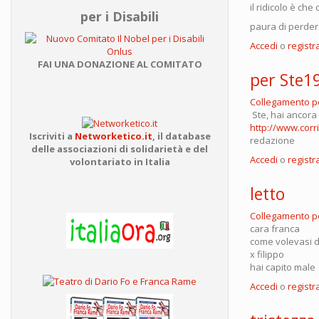
il ridicolo è ch
per i Disabili
paura di perder
Accedi
o
registra
FAI UNA DONAZIONE AL COMITATO
per Ste1
Collegamento 
Ste, hai ancora 
http://www.corr
Iscriviti a
Networketico.it
,
il database
redazione
delle associazioni
di solidarietà e del
Accedi
o
registra
volontariato in Italia
letto
Collegamento 
cara franca
come volevasi d
x filippo
hai capito male
Accedi
o
registra