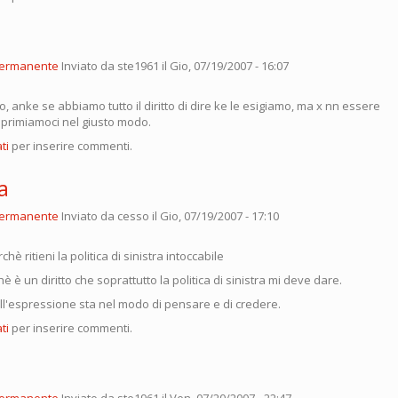
permanente
Inviato da
ste1961
il Gio, 07/19/2007 - 16:07
o, anke se abbiamo tutto il diritto di dire ke le esigiamo, ma x nn essere
sprimiamoci nel giusto modo.
ti
per inserire commenti.
a
permanente
Inviato da
cesso
il Gio, 07/19/2007 - 17:10
chè ritieni la politica di sinistra intoccabile
hè è un diritto che soprattutto la politica di sinistra mi deve dare.
ell'espressione sta nel modo di pensare e di credere.
ti
per inserire commenti.
permanente
Inviato da
ste1961
il Ven, 07/20/2007 - 22:47