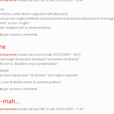
osso
unzione, come dicevo appunto nell'altro post
nza tua non voglio pekkare di presunzione e la buona educazione m'insegna
rrei" e non "voglio"
ome sempre non ci comprendiamo
ti
per inserire commenti.
ne
permanente
Inviato da
cesso
il Sab, 07/21/2007 - 10:51
chiavi negri dovevano chiedere:"vorremmo la libertà"
ritti non si chiedono ma si pretendono?
ritti!!
tu che ti spacci per "di sinistra" non capisci questo!
 o sei di destra come la sinistra politica?
ti
per inserire commenti.
--mah...
permanente
Inviato da
ste1961
il Sab, 07/21/2007 - 11:41