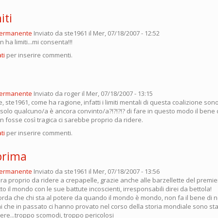
iti
permanente
Inviato da
ste1961
il Mer, 07/18/2007 - 12:52
n ha limiti...mi consenta!!!
ti
per inserire commenti.
permanente
Inviato da
roger
il Mer, 07/18/2007 - 13:15
 ste1961, come ha ragione, infatti i limiti mentali di questa coalizione so
. solo qualcuno/a è ancora convinto/a?!?!?!? di fare in questo modo il bene de
n fosse così tragica ci sarebbe proprio da ridere.
ti
per inserire commenti.
.prima
permanente
Inviato da
ste1961
il Mer, 07/18/2007 - 13:56
ra proprio da ridere a crepapelle, grazie anche alle barzellette del premier
tto il mondo con le sue battute incoscienti, irresponsabili direi da bettola!
rda che chi sta al potere da quando il mondo è mondo, non fa il bene di
ochi che in passato ci hanno provato nel corso della storia mondiale sono stati
ere...troppo scomodi, troppo pericolosi