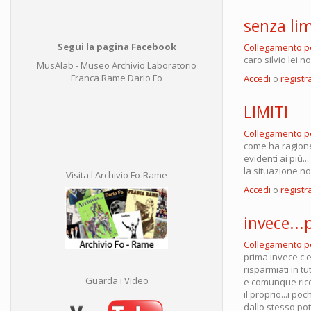
senza lim
Segui la pagina Facebook
Collegamento 
caro silvio lei no
MusAlab - Museo Archivio Laboratorio
Franca Rame Dario Fo
Accedi
o
registra
LIMITI
Collegamento 
come ha ragione,
evidenti ai più..
la situazione no
Visita l'Archivio Fo-Rame
Accedi
o
registra
invece..
Collegamento 
prima invece c'e
risparmiati in tu
Guarda i Video
e comunque rico
il proprio...i p
dallo stesso pot