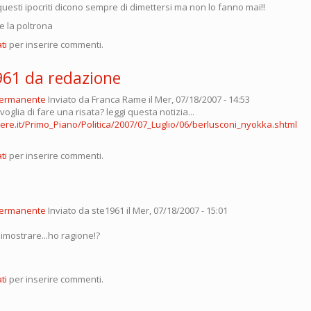
e questi ipocriti dicono sempre di dimettersi ma non lo fanno mai!!
e la poltrona
ti
per inserire commenti.
961 da redazione
permanente
Inviato da
Franca Rame
il Mer, 07/18/2007 - 14:53
voglia di fare una risata? leggi questa notizia...
iere.it/Primo_Piano/Politica/2007/07_Luglio/06/berlusconi_nyokka.shtml
ti
per inserire commenti.
permanente
Inviato da
ste1961
il Mer, 07/18/2007 - 15:01
imostrare...ho ragione!?
ti
per inserire commenti.