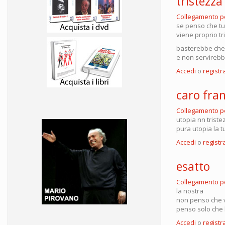
tristezza
Collegamento 
se penso che tut
viene proprio tr
basterebbe che s
e non servirebb
Accedi
o
registra
caro fra
Collegamento 
utopia nn triste
pura utopia la tu
Accedi
o
registra
esatto
Collegamento 
la nostra
non penso che v
penso solo che 
Accedi
o
registra