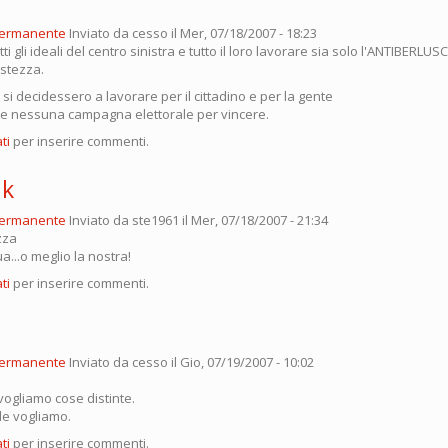
permanente
Inviato da
cesso
il Mer, 07/18/2007 - 18:23
ti gli ideali del centro sinistra e tutto il loro lavorare sia solo l'ANTIBERL
istezza.
i decidessero a lavorare per il cittadino e per la gente
e nessuna campagna elettorale per vincere.
ti
per inserire commenti.
nk
permanente
Inviato da
ste1961
il Mer, 07/18/2007 - 21:34
zza
a...o meglio la nostra!
ti
per inserire commenti.
permanente
Inviato da
cesso
il Gio, 07/19/2007 - 10:02
ogliamo cose distinte.
le vogliamo.
ti
per inserire commenti.