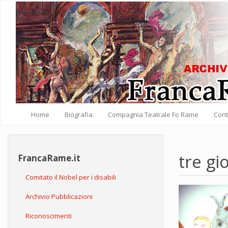
Salta al contenuto principale
Home
Biografia
Compagnia Teatrale Fo Rame
Cont
tre gi
FrancaRame.it
Comitato il Nobel per i disabili
Archivio Pubblicazioni
Riconoscimenti