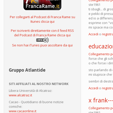
ste1961
ti sbagli... di gr
e pekki di pres
Per collegarti al Podcast di Franca Rame su
ed io a differe
Itunes clicca qui
esprime con "vo
mi spiace ma c
Per iscriverti direttamente con il feed RSS
Accedi
o
registra
del Podcast di Franca Rame clicca qui
educazio
Se non hai iTunes puoi ascoltare da qui
Collegamento 
forse che gli s
o che forse i di
Gruppo Atlantide
sto parlando di di
mi stupisce che 
sembri di destra
SITI AFFILIATI AL NOSTRO NETWORK
Accedi
o
registra
Libera Università di Alcatraz:
www.alcatraz.it
x frank--
Cacao - Quotidiano di buone notizie
comiche:
Collegamento 
www.cacaonline.it
ste1961