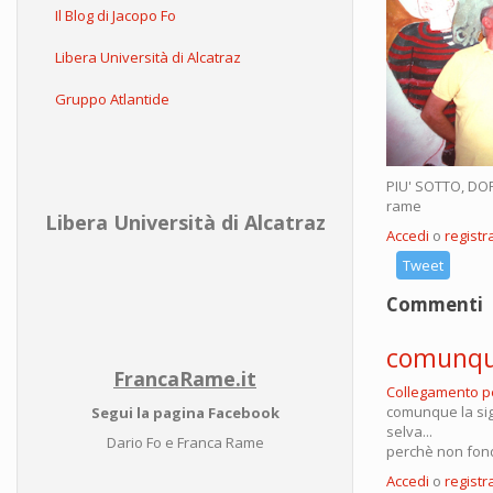
Il Blog di Jacopo Fo
Libera Università di Alcatraz
Gruppo Atlantide
PIU' SOTTO, DO
rame
Libera Università di Alcatraz
Accedi
o
registra
Tweet
Commenti
comunque
FrancaRame.it
Collegamento 
comunque la sig
Segui la pagina Facebook
selva...
Dario Fo e Franca Rame
perchè non fond
Accedi
o
registra