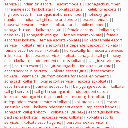
service
||
indian girl escort
||
escort models
||
sonagachi number
||
female escort in kolkata
||
kolkatacallgirls
||
celebrity escorts
||
high end escort
||
sonagachi phone number
||
hot sexy girls
number
||
indian call girl name and photo
||
escorts female
||
housewife escort service
||
kolkata randi mobile number
||
sonagachi rate
||
kolkata call girl
||
female escorts
||
kolkata girls
need sex
||
sonagachi at night
||
female escort kolkata
||
female
escorts in kolkata
||
female escorts kolkata
||
kolkata female escort
service
||
kolkata female escorts
||
independent escort in kolkata
||
female escort service in kolkata
||
kolkatacallgirls
||
escorts services
in kolkata
||
best escort service
||
kolkata sonagachi call girl
||
sexy
escort kolkata
||
independent escorts kolkata
||
call girl service near
me
||
calcutta escort
||
call girl sonagachi
||
indian call girl rate
||
escort service in calcutta
||
kolkata escorts girls
||
best escort in
kolkata
||
want a call girl from calcutta for sexual enjoyment
||
sonagachi call girl
||
local escort service
||
escorts at kolkata
||
escort near me
||
park street escorts
||
ballygunge escorts
||
kolkata
call girl service
||
call girl in sonagachi
||
independent escort
kolkata
||
sonagachi call girl number
||
escort girl in kolkata
||
independent escort service in kolkata
||
kolkata sex site
||
escorts
girls in kolkata
||
kolkata independent escort
||
top escort babes
||
sonagachi call girl photo
||
kolkata call girl sex
||
escort girl kolkata
||
paid sex in kolkata
||
escort services kolkata
||
kolkata escorts
services
||
kolkata escort agency
||
personal sex service in
kolkata
||
escorts service near me
||
escort services near me
||