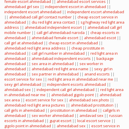
female escort ahmedabad
||
ahmedabad escort services
||
ahmedabad girl sex
||
independent escort in ahmedabad
||
independent escort ahmedabad
||
independent escort ahmedabad
||
ahmedabad call girl contact number
||
cheap escort service in
ahmedabad
||
diu red light area contact
||
sg highway red light area
address
||
ahmedabad independent escort
||
ahmedabad call girl
mobile number
||
call girl ahmedabad naroda
||
cheap escorts in
ahmedabad
||
ahmedabad female escort
||
ahmedabad escot
||
call girl at ahmedabad
||
cheap escort in ahmedabad
||
ahmedabad red light area address
||
cheap prostitute in
ahmedabad
||
call girl number in ahmedabad
||
red light area in
ahmedabad
||
ahmedabad independent escorts
||
backpage
ahmedabad
||
sex area in ahmedabad
||
sex worker in
ahmedabad
||
ahmedabad red light area name
||
sexy girl in
ahmedabad
||
sex partner in ahmedabad
||
anand escorts
||
escort service for sex
||
red light area in ahmedabad near me
||
sexy girl ahmedabad
||
independent escorts ahmedabad
||
ahmdabad sex
||
independent call girl ahmedabad
||
red light area
in ahmedabad near me
||
ahmedabad gigolo point
||
ahmedabad
sex area
||
escort service for sex
||
ahmedabad sex photo
||
ahmedabad red light area pictures
||
ahmedabad prostitution
||
call girls in ahemdabad
||
prostitution in ahmedabad
||
callgirls in
ahmedabad
||
sex worker ahmedabad
||
amdavad sex
||
russian
escorts in ahmedabad
||
gujrat escort
||
local escort service
||
gigolo point in ahmedabad
||
ahmedabad sex
||
escort service in