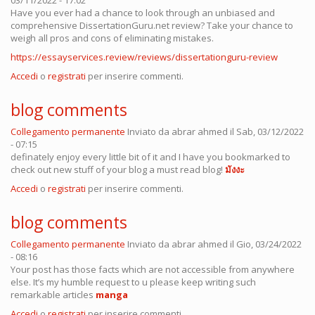
03/11/2022 - 17:02
Have you ever had a chance to look through an unbiased and
comprehensive DissertationGuru.net review? Take your chance to
weigh all pros and cons of eliminating mistakes.
https://essayservices.review/reviews/dissertationguru-review
Accedi
o
registrati
per inserire commenti.
blog comments
Collegamento permanente
Inviato da
abrar ahmed
il Sab, 03/12/2022
- 07:15
definately enjoy every little bit of it and I have you bookmarked to
check out new stuff of your blog a must read blog!
มังงะ
Accedi
o
registrati
per inserire commenti.
blog comments
Collegamento permanente
Inviato da
abrar ahmed
il Gio, 03/24/2022
- 08:16
Your post has those facts which are not accessible from anywhere
else. It’s my humble request to u please keep writing such
remarkable articles
manga
Accedi
o
registrati
per inserire commenti.