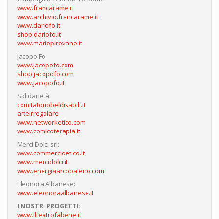
www.francarame.it
www.archivio.francarame.it
www.dariofo.it
shop.dariofo.it
www.mariopirovano.it
Jacopo Fo:
www.jacopofo.com
shop.jacopofo.com
www.jacopofo.it
Solidarietà:
comitatonobeldisabili.it
arteirregolare
www.networketico.com
www.comicoterapia.it
Merci Dolci srl:
www.commercioetico.it
www.mercidolci.it
www.energiaarcobaleno.com
Eleonora Albanese:
www.eleonoraalbanese.it
I NOSTRI PROGETTI:
www.ilteatrofabene.it