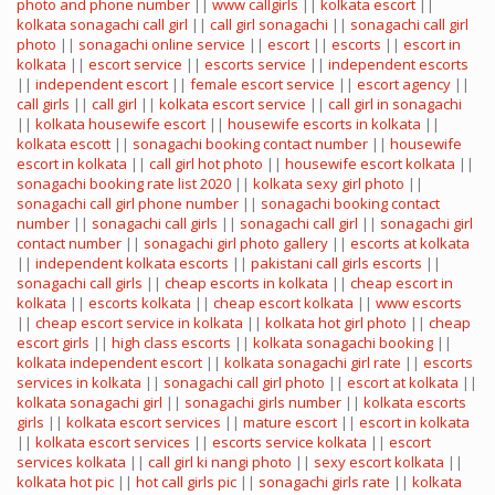
photo and phone number
||
www callgirls
||
kolkata escort
||
kolkata sonagachi call girl
||
call girl sonagachi
||
sonagachi call girl
photo
||
sonagachi online service
||
escort
||
escorts
||
escort in
kolkata
||
escort service
||
escorts service
||
independent escorts
||
independent escort
||
female escort service
||
escort agency
||
call girls
||
call girl
||
kolkata escort service
||
call girl in sonagachi
||
kolkata housewife escort
||
housewife escorts in kolkata
||
kolkata escott
||
sonagachi booking contact number
||
housewife
escort in kolkata
||
call girl hot photo
||
housewife escort kolkata
||
sonagachi booking rate list 2020
||
kolkata sexy girl photo
||
sonagachi call girl phone number
||
sonagachi booking contact
number
||
sonagachi call girls
||
sonagachi call girl
||
sonagachi girl
contact number
||
sonagachi girl photo gallery
||
escorts at kolkata
||
independent kolkata escorts
||
pakistani call girls escorts
||
sonagachi call girls
||
cheap escorts in kolkata
||
cheap escort in
kolkata
||
escorts kolkata
||
cheap escort kolkata
||
www escorts
||
cheap escort service in kolkata
||
kolkata hot girl photo
||
cheap
escort girls
||
high class escorts
||
kolkata sonagachi booking
||
kolkata independent escort
||
kolkata sonagachi girl rate
||
escorts
services in kolkata
||
sonagachi call girl photo
||
escort at kolkata
||
kolkata sonagachi girl
||
sonagachi girls number
||
kolkata escorts
girls
||
kolkata escort services
||
mature escort
||
escort in kolkata
||
kolkata escort services
||
escorts service kolkata
||
escort
services kolkata
||
call girl ki nangi photo
||
sexy escort kolkata
||
kolkata hot pic
||
hot call girls pic
||
sonagachi girls rate
||
kolkata