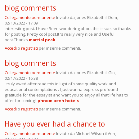
blog comments
Collegamento permanente
Inviato da
Jones Elizabeth
il Dom,
02/13/2022 - 17:09
Interesting post. I Have Been wondering about this issue. so thanks
for posting. Pretty cool post.It 's really very nice and Useful
post.Thanks
martial peak
Accedi
o
registrati
per inserire commenti.
blog comments
Collegamento permanente
Inviato da
Jones Elizabeth
il Gio,
02/17/2022 - 16:38
I truly awed after read this in light of some quality work and
educational contemplations . I just wanna express profound
gratitude for the essayist and want you to enjoy all that life has to
offer for coming!.
phnom penh hotels
Accedi
o
registrati
per inserire commenti.
Have you ever had a chance to
Collegamento permanente
Inviato da
Michael Wilson
il Ven,