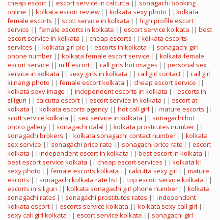
cheap escort
||
escort service in calcutta
||
sonagachi booking
online
||
kolkata escort review
||
kolkata sexy photo
||
kolkata
female escorts
||
scott service in kolkata
||
high profile escort
service
||
female escorts in kolkata
||
escort service kolkata
||
best
escort service in kolkata
||
cheap escorts
||
kolkata escorts
services
||
kolkata girl pic
||
escorts in kolkata
||
sonagachi girl
phone number
||
kolkata female escort service
||
kolkata female
escort service
||
milf escort
||
call girls hot images
||
personal sex
service in kolkata
||
sexy girls in kolkata
||
call girl contact
||
call girl
ki nangi photo
||
female escort kolkata
||
cheap escort service
||
kolkata sexy image
||
independent escorts in kolkata
||
escorts in
siliguri
||
calcutta escort
||
escort service in kolkata
||
escort at
kolkata
||
kolkata escorts agency
||
hot call girl
||
mature escorts
||
scott service kolkata
||
sex service in kolkata
||
sonagachi hot
photo gallery
||
sonagachi dalal
||
kolkata prostitutes number
||
sonagachi brokers
||
kolkata sonagachi contact number
||
kolkata
sex service
||
sonagachi price rate
||
sonagachi price rate
||
escort
kolkata
||
independent escort in kolkata
||
best escort in kolkata
||
best escort service kolkata
||
cheap escort services
||
kolkata ki
sexy photo
||
female escorts kolkata
||
calcutta sexy girl
||
mature
escorts
||
sonagachi kolkata rate list
||
top escort service kolkata
||
escorts in siliguri
||
kolkata sonagachi girl phone number
||
kolkata
sonagachi rates
||
sonagachi prostitutes rates
||
independent
kolkata escort
||
escorts service kolkata
||
kolkata sexy call girl
||
sexy call girl kolkata
||
escort service kolkata
||
sonagachi girl