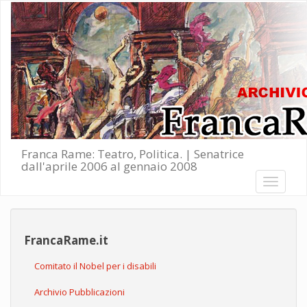
Salta al contenuto principale
Franca Rame: Teatro, Politica. | Senatrice
dall'aprile 2006 al gennaio 2008
Toggle
navigati
FrancaRame.it
Comitato il Nobel per i disabili
Archivio Pubblicazioni