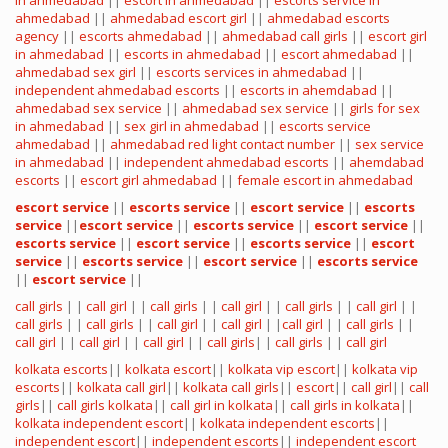
in ahmedabad
||
escort in ahmedabad
||
escorts service in
ahmedabad
||
ahmedabad escort girl
||
ahmedabad escorts
agency
||
escorts ahmedabad
||
ahmedabad call girls
||
escort girl
in ahmedabad
||
escorts in ahmedabad
||
escort ahmedabad
||
ahmedabad sex girl
||
escorts services in ahmedabad
||
independent ahmedabad escorts
||
escorts in ahemdabad
||
ahmedabad sex service
||
ahmedabad sex service
||
girls for sex
in ahmedabad
||
sex girl in ahmedabad
||
escorts service
ahmedabad
||
ahmedabad red light contact number
||
sex service
in ahmedabad
||
independent ahmedabad escorts
||
ahemdabad
escorts
||
escort girl ahmedabad
||
female escort in ahmedabad
escort service
||
escorts service
||
escort service
||
escorts
service
||
escort service
||
escorts service
||
escort service
||
escorts service
||
escort service
||
escorts service
||
escort
service
||
escorts service
||
escort service
||
escorts service
||
escort service
||
call girls
| |
call girl
| |
call girls
| |
call girl
| |
call girls
| |
call girl
| |
call girls
| |
call girls
| |
call girl
| |
call girl
| |
call girl
| |
call girls
| |
call girl
| |
call girl
| |
call girl
| |
call girls
| |
call girls
| |
call girl
kolkata escorts
||
kolkata escort
||
kolkata vip escort
||
kolkata vip
escorts
||
kolkata call girl
||
kolkata call girls
||
escort
||
call girl
||
call
girls
||
call girls kolkata
||
call girl in kolkata
||
call girls in kolkata
||
kolkata independent escort
||
kolkata independent escorts
||
independent escort
||
independent escorts
||
independent escort