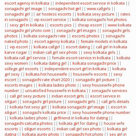
escort agency in kolkata
||
independent escort service in kolkata
||
sonagachi girl image
||
sonagachi hot girl
||
www.callgirls
||
sonagachi girl
||
air hostess escorts
||
kolkata sexy picture
||
rates
in sonagachi
||
vip escort service
||
kolkata sonagachi hot photos
||
sexy girl in kolkata
||
escorts pics
||
cheap escort
||
www kolkata
sonagachi girl photo com
||
sonagachi girl images
||
sonagachi girls
photos
||
kolkata sonagachi rate
||
escorts photos
||
sonagachi
naked photo
||
escort agency kolkata
||
female models in kolkata
||
vip escort
||
kolkata callgirl
||
escort dating
||
call girl in kolkata
karve nagar
||
indian call girl sex photo
||
sexy kolkata girls
||
kolkata call girl service
||
female escort service in kolkata
||
kolkata
sexy women
||
kolkata dating girl
||
kolkata sonagachi price
||
college girl escorts
||
independent escort girl in kolkata
||
kolkata
girl sexy
||
kolkata hot housewife
||
housewife escorts
||
sexy
escort
||
sonagachi rate chart 2020
||
sonagachi girl picture
||
escorts images
||
kolkata ladies photo
||
sexy housewife phone
number
||
unsatisfied housewife in kolkata
||
sonagachi services
||
call girl sexy picture
||
indian escort girls
||
escort service in
siliguri
||
sonagachi girl picture
||
sonagachi girls
||
call girls details
||
kolkata hot sexy girl
||
kolkata sonagachi girl image
||
escort in
siliguri
||
sonagachi kolkata price
||
sexy housewife phone number
||
kolkata ladies photo
||
girlfriend in kolkata for dating
||
sonagachi calcutta photos
||
kolkata girl for dating
||
house wife
escorts
||
siliguri escorts
||
indian call girl sex photo
||
kolkata girl
dating
||
kolkata aunty photo
||
sonagachi hot photo
||
sex girl in