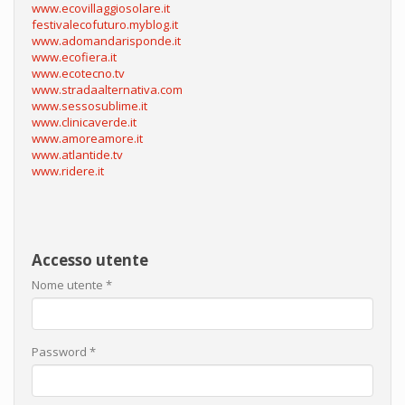
www.ecovillaggiosolare.it
festivalecofuturo.myblog.it
www.adomandarisponde.it
www.ecofiera.it
www.ecotecno.tv
www.stradaalternativa.com
www.sessosublime.it
www.clinicaverde.it
www.amoreamore.it
www.atlantide.tv
www.ridere.it
Accesso utente
Nome utente
*
Password
*