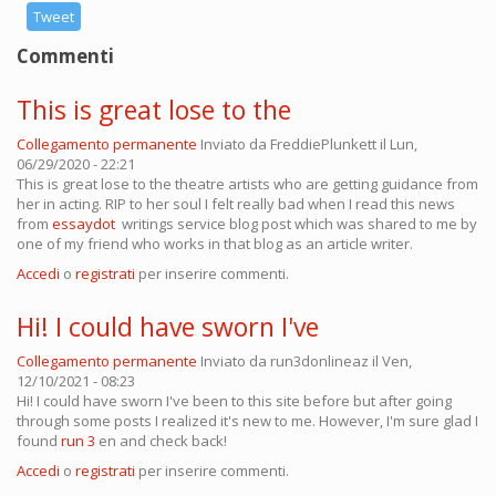
Tweet
Commenti
This is great lose to the
Collegamento permanente
Inviato da
FreddiePlunkett
il Lun,
06/29/2020 - 22:21
This is great lose to the theatre artists who are getting guidance from
her in acting. RIP to her soul I felt really bad when I read this news
from
essaydot
writings service blog post which was shared to me by
one of my friend who works in that blog as an article writer.
Accedi
o
registrati
per inserire commenti.
Hi! I could have sworn I've
Collegamento permanente
Inviato da
run3donlineaz
il Ven,
12/10/2021 - 08:23
Hi! I could have sworn I've been to this site before but after going
through some posts I realized it's new to me. However, I'm sure glad I
found
run 3
en and check back!
Accedi
o
registrati
per inserire commenti.