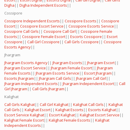
Escort
||
Escort Digha
||
Escorts Digha
||
Call Girl Digha
||
Call Girls
Digha
||
Digha Independent Escorts
||
Cossipore
Cossipore Independent Escorts
||
Cossipore Escorts
||
Cossipore
Escort
||
Cossipore Escort Service
||
Cossipore Escorts Service
||
Cossipore Call Girls
||
Cossipore Call Girl
||
Cossipore Female
Escorts
||
Cossipore Female Escort
||
Escorts Cossipore
||
Escort
Cossipore
||
Call Girl Cossipore
||
Call Girls Cossipore
||
Cossipore
Escorts Agency
||
Jhargram
Jhargram Escorts Agency
||
Jhargram Escorts
||
Jhargram Escort
||
Jhargram Escort Service
||
Jhargram Female Escort
||
Jhargram
Female Escorts
||
Jhargram Escorts Service
||
Escort Jhargram
||
Escorts Jhargram
||
Jhargram Call Girls
||
Jhargram Call Girl
||
Jhargram Independent Escorts
||
Jhargram Independent Escort
||
Call
Girl Jhargram
||
Call Girls Jhargram
||
Kalighat
Call Girls Kalighat
||
Call Girl Kalighat
||
Kalighat Call Girls
||
Kalighat
Call Girls
||
Kalighat Escort
||
Kalighat Escorts
||
Escorts Kalighat
||
Escort Service Kalighat
||
Escort Kalighat
||
Kalighat Escort Service
||
Kalighat Female Escort
||
Kalighat Female Escorts
||
Kalighat
Independent Escorts
||