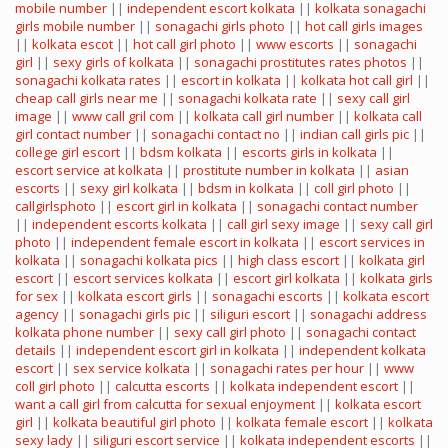
mobile number
||
independent escort kolkata
||
kolkata sonagachi
girls mobile number
||
sonagachi girls photo
||
hot call girls images
||
kolkata escot
||
hot call girl photo
||
www escorts
||
sonagachi
girl
||
sexy girls of kolkata
||
sonagachi prostitutes rates photos
||
sonagachi kolkata rates
||
escort in kolkata
||
kolkata hot call girl
||
cheap call girls near me
||
sonagachi kolkata rate
||
sexy call girl
image
||
www call gril com
||
kolkata call girl number
||
kolkata call
girl contact number
||
sonagachi contact no
||
indian call girls pic
||
college girl escort
||
bdsm kolkata
||
escorts girls in kolkata
||
escort service at kolkata
||
prostitute number in kolkata
||
asian
escorts
||
sexy girl kolkata
||
bdsm in kolkata
||
coll girl photo
||
callgirlsphoto
||
escort girl in kolkata
||
sonagachi contact number
||
independent escorts kolkata
||
call girl sexy image
||
sexy call girl
photo
||
independent female escort in kolkata
||
escort services in
kolkata
||
sonagachi kolkata pics
||
high class escort
||
kolkata girl
escort
||
escort services kolkata
||
escort girl kolkata
||
kolkata girls
for sex
||
kolkata escort girls
||
sonagachi escorts
||
kolkata escort
agency
||
sonagachi girls pic
||
siliguri escort
||
sonagachi address
kolkata phone number
||
sexy call girl photo
||
sonagachi contact
details
||
independent escort girl in kolkata
||
independent kolkata
escort
||
sex service kolkata
||
sonagachi rates per hour
||
www
coll girl photo
||
calcutta escorts
||
kolkata independent escort
||
want a call girl from calcutta for sexual enjoyment
||
kolkata escort
girl
||
kolkata beautiful girl photo
||
kolkata female escort
||
kolkata
sexy lady
||
siliguri escort service
||
kolkata independent escorts
||