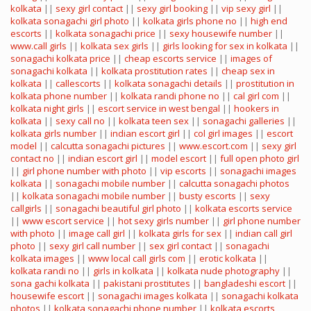
kolkata
||
sexy girl contact
||
sexy girl booking
||
vip sexy girl
||
kolkata sonagachi girl photo
||
kolkata girls phone no
||
high end
escorts
||
kolkata sonagachi price
||
sexy housewife number
||
www.call girls
||
kolkata sex girls
||
girls looking for sex in kolkata
||
sonagachi kolkata price
||
cheap escorts service
||
images of
sonagachi kolkata
||
kolkata prostitution rates
||
cheap sex in
kolkata
||
callescorts
||
kolkata sonagachi details
||
prostitution in
kolkata phone number
||
kolkata randi phone no
||
cal girl com
||
kolkata night girls
||
escort service in west bengal
||
hookers in
kolkata
||
sexy call no
||
kolkata teen sex
||
sonagachi galleries
||
kolkata girls number
||
indian escort girl
||
col girl images
||
escort
model
||
calcutta sonagachi pictures
||
www.escort.com
||
sexy girl
contact no
||
indian escort girl
||
model escort
||
full open photo girl
||
girl phone number with photo
||
vip escorts
||
sonagachi images
kolkata
||
sonagachi mobile number
||
calcutta sonagachi photos
||
kolkata sonagachi mobile number
||
busty escorts
||
sexy
callgirls
||
sonagachi beautiful girl photo
||
kolkata escorts service
||
www escort service
||
hot sexy girls number
||
girl phone number
with photo
||
image call girl
||
kolkata girls for sex
||
indian call girl
photo
||
sexy girl call number
||
sex girl contact
||
sonagachi
kolkata images
||
www local call girls com
||
erotic kolkata
||
kolkata randi no
||
girls in kolkata
||
kolkata nude photography
||
sona gachi kolkata
||
pakistani prostitutes
||
bangladeshi escort
||
housewife escort
||
sonagachi images kolkata
||
sonagachi kolkata
photos
||
kolkata sonagachi phone number
||
kolkata escorts