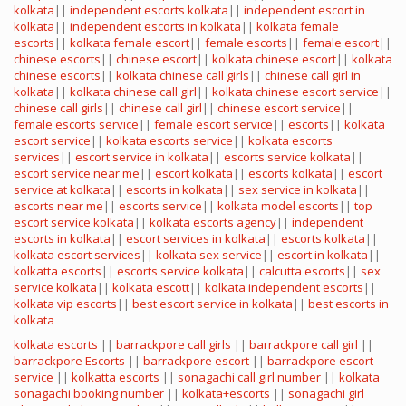
kolkata
||
independent escorts kolkata
||
independent escort in
kolkata
||
independent escorts in kolkata
||
kolkata female
escorts
||
kolkata female escort
||
female escorts
||
female escort
||
chinese escorts
||
chinese escort
||
kolkata chinese escort
||
kolkata
chinese escorts
||
kolkata chinese call girls
||
chinese call girl in
kolkata
||
kolkata chinese call girl
||
kolkata chinese escort service
||
chinese call girls
||
chinese call girl
||
chinese escort service
||
female escorts service
||
female escort service
||
escorts
||
kolkata
escort service
||
kolkata escorts service
||
kolkata escorts
services
||
escort service in kolkata
||
escorts service kolkata
||
escort service near me
||
escort kolkata
||
escorts kolkata
||
escort
service at kolkata
||
escorts in kolkata
||
sex service in kolkata
||
escorts near me
||
escorts service
||
kolkata model escorts
||
top
escort service kolkata
||
kolkata escorts agency
||
independent
escorts in kolkata
||
escort services in kolkata
||
escorts kolkata
||
kolkata escort services
||
kolkata sex service
||
escort in kolkata
||
kolkatta escorts
||
escorts service kolkata
||
calcutta escorts
||
sex
service kolkata
||
kolkata escott
||
kolkata independent escorts
||
kolkata vip escorts
||
best escort service in kolkata
||
best escorts in
kolkata
kolkata escorts
||
barrackpore call girls
||
barrackpore call girl
||
barrackpore Escorts
||
barrackpore escort
||
barrackpore escort
service
||
kolkatta escorts
||
sonagachi call girl number
||
kolkata
sonagachi booking number
||
kolkata+escorts
||
sonagachi girl