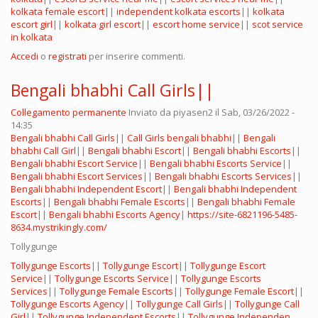
kolkata female escort
||
independent kolkata escorts
||
kolkata
escort girl
||
kolkata girl escort
||
escort home service
||
scot service
in kolkata
Accedi
o
registrati
per inserire commenti.
Bengali bhabhi Call Girls||
Collegamento permanente
Inviato da
piyasen2
il Sab, 03/26/2022 -
14:35
Bengali bhabhi Call Girls
||
Call Girls bengali bhabhi
||
Bengali
bhabhi Call Girl
||
Bengali bhabhi Escort
||
Bengali bhabhi Escorts
||
Bengali bhabhi Escort Service
||
Bengali bhabhi Escorts Service
||
Bengali bhabhi Escort Services
||
Bengali bhabhi Escorts Services
||
Bengali bhabhi Independent Escort
||
Bengali bhabhi Independent
Escorts
||
Bengali bhabhi Female Escorts
||
Bengali bhabhi Female
Escort
||
Bengali bhabhi Escorts Agency
|
https://site-6821196-5485-
8634.mystrikingly.com/
Tollygunge
Tollygunge Escorts
||
Tollygunge Escort
||
Tollygunge Escort
Service
||
Tollygunge Escorts Service
||
Tollygunge Escorts
Services
||
Tollygunge Female Escorts
||
Tollygunge Female Escort
||
Tollygunge Escorts Agency
||
Tollygunge Call Girls
||
Tollygunge Call
Girl
||
Tollygunge Independent Escorts
||
Tollygunge Independen