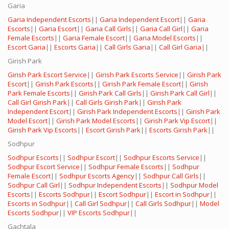
Garia
Garia Independent Escorts
||
Garia Independent Escort
||
Garia
Escorts
||
Garia Escort
||
Garia Call Girls
||
Garia Call Girl
||
Garia
Female Escorts
||
Garia Female Escort
||
Garia Model Escorts
||
Escort Garia
||
Escorts Garia
||
Call Girls Garia
||
Call Girl Garia
||
Girish Park
Girish Park Escort Service
||
Girish Park Escorts Service
||
Girish Park
Escort
||
Girish Park Escorts
||
Girish Park Female Escort
||
Girish
Park Female Escorts
||
Girish Park Call Girls
||
Girish Park Call Girl
||
Call Girl Girish Park
||
Call Girls Girish Park
||
Girish Park
Independent Escort
||
Girish Park Independent Escorts
||
Girish Park
Model Escort
||
Girish Park Model Escorts
||
Girish Park Vip Escort
||
Girish Park Vip Escorts
||
Escort Girish Park
||
Escorts Girish Park
||
Sodhpur
Sodhpur Escorts
||
Sodhpur Escort
||
Sodhpur Escorts Service
||
Sodhpur Escort Service
||
Sodhpur Female Escorts
||
Sodhpur
Female Escort
||
Sodhpur Escorts Agency
||
Sodhpur Call Girls
||
Sodhpur Call Girl
||
Sodhpur Independent Escorts
||
Sodhpur Model
Escorts
||
Escorts Sodhpur
||
Escort Sodhpur
||
Escort in Sodhpur
||
Escorts in Sodhpur
||
Call Girl Sodhpur
||
Call Girls Sodhpur
||
Model
Escorts Sodhpur
||
VIP Escorts Sodhpur
||
Gachtala