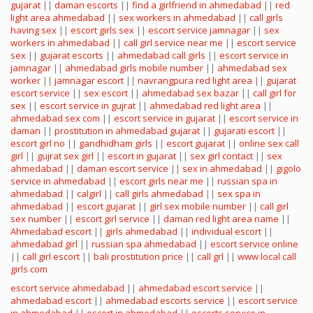
gujarat
||
daman escorts
||
find a girlfriend in ahmedabad
||
red
light area ahmedabad
||
sex workers in ahmedabad
||
call girls
having sex
||
escort girls sex
||
escort service jamnagar
||
sex
workers in ahmedabad
||
call girl service near me
||
escort service
sex
||
gujarat escorts
||
ahmedabad call girls
||
escort service in
jamnagar
||
ahmedabad girls mobile number
||
ahmedabad sex
worker
||
jamnagar escort
||
navrangpura red light area
||
gujarat
escort service
||
sex escort
||
ahmedabad sex bazar
||
call girl for
sex
||
escort service in gujrat
||
ahmedabad red light area
||
ahmedabad sex com
||
escort service in gujarat
||
escort service in
daman
||
prostitution in ahmedabad gujarat
||
gujarati escort
||
escort girl no
||
gandhidham girls
||
escort gujarat
||
online sex call
girl
||
gujrat sex girl
||
escort in gujarat
||
sex girl contact
||
sex
ahmedabad
||
daman escort service
||
sex in ahmedabad
||
gigolo
service in ahmedabad
||
escort girls near me
||
russian spa in
ahmedabad
||
calgirl
||
call girls ahmedabad
||
sex spa in
ahmedabad
||
escort gujarat
||
girl sex mobile number
||
call girl
sex number
||
escort girl service
||
daman red light area name
||
Ahmedabad escort
||
girls ahmedabad
||
individual escort
||
ahmedabad girl
||
russian spa ahmedabad
||
escort service online
||
call girl escort
||
bali prostitution price
||
call grl
||
www local call
girls com
escort service ahmedabad
||
ahmedabad escort service
||
ahmedabad escort
||
ahmedabad escorts service
||
escort service