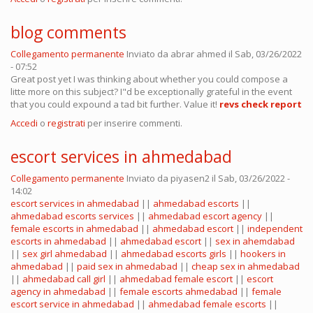
blog comments
Collegamento permanente
Inviato da
abrar ahmed
il Sab, 03/26/2022
- 07:52
Great post yet I was thinking about whether you could compose a
litte more on this subject? I"d be exceptionally grateful in the event
that you could expound a tad bit further. Value it!
revs check report
Accedi
o
registrati
per inserire commenti.
escort services in ahmedabad
Collegamento permanente
Inviato da
piyasen2
il Sab, 03/26/2022 -
14:02
escort services in ahmedabad
||
ahmedabad escorts
||
ahmedabad escorts services
||
ahmedabad escort agency
||
female escorts in ahmedabad
||
ahmedabad escort
||
independent
escorts in ahmedabad
||
ahmedabad escort
||
sex in ahemdabad
||
sex girl ahmedabad
||
ahmedabad escorts girls
||
hookers in
ahmedabad
||
paid sex in ahmedabad
||
cheap sex in ahmedabad
||
ahmedabad call girl
||
ahmedabad female escort
||
escort
agency in ahmedabad
||
female escorts ahmedabad
||
female
escort service in ahmedabad
||
ahmedabad female escorts
||