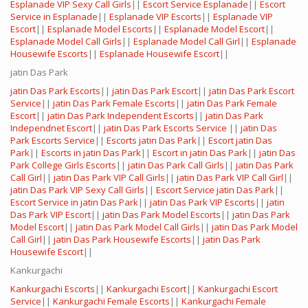
Esplanade VIP Sexy Call Girls
||
Escort Service Esplanade
||
Escort
Service in Esplanade
||
Esplanade VIP Escorts
||
Esplanade VIP
Escort
||
Esplanade Model Escorts
||
Esplanade Model Escort
||
Esplanade Model Call Girls
||
Esplanade Model Call Girl
||
Esplanade
Housewife Escorts
||
Esplanade Housewife Escort
||
jatin Das Park
jatin Das Park Escorts
||
jatin Das Park Escort
||
jatin Das Park Escort
Service
||
jatin Das Park Female Escorts
||
jatin Das Park Female
Escort
||
jatin Das Park Independent Escorts
||
jatin Das Park
Independnet Escort
||
jatin Das Park Escorts Service
||
jatin Das
Park Escorts Service
||
Escorts jatin Das Park
||
Escort jatin Das
Park
||
Escorts in jatin Das Park
||
Escort in jatin Das Park
||
jatin Das
Park College Girls Escorts
||
jatin Das Park Call Girls
||
jatin Das Park
Call Girl
||
jatin Das Park VIP Call Girls
||
jatin Das Park VIP Call Girl
||
jatin Das Park VIP Sexy Call Girls
||
Escort Service jatin Das Park
||
Escort Service in jatin Das Park
||
jatin Das Park VIP Escorts
||
jatin
Das Park VIP Escort
||
jatin Das Park Model Escorts
||
jatin Das Park
Model Escort
||
jatin Das Park Model Call Girls
||
jatin Das Park Model
Call Girl
||
jatin Das Park Housewife Escorts
||
jatin Das Park
Housewife Escort
||
Kankurgachi
Kankurgachi Escorts
||
Kankurgachi Escort
||
Kankurgachi Escort
Service
||
Kankurgachi Female Escorts
||
Kankurgachi Female