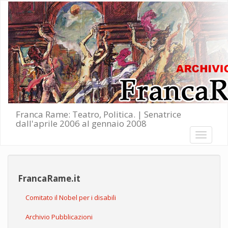
Salta al contenuto principale
Franca Rame: Teatro, Politica. | Senatrice
dall'aprile 2006 al gennaio 2008
Toggle
navigati
FrancaRame.it
Comitato il Nobel per i disabili
Archivio Pubblicazioni