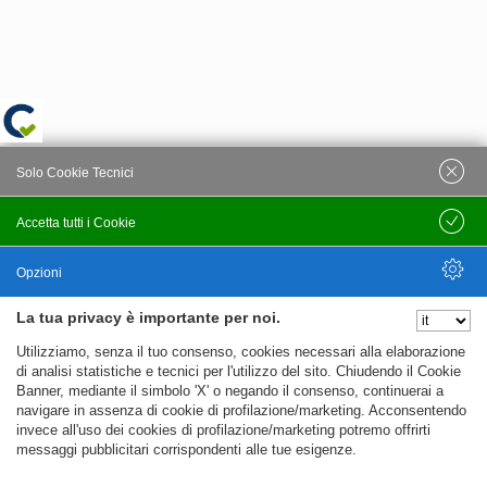
Solo Cookie Tecnici
Accetta tutti i Cookie
Salva
Opzioni
La tua privacy è importante per noi.
Nascondi Opzioni
Utilizziamo, senza il tuo consenso, cookies necessari alla elaborazione
di analisi statistiche e tecnici per l'utilizzo del sito. Chiudendo il Cookie
Banner, mediante il simbolo 'X' o negando il consenso, continuerai a
navigare in assenza di cookie di profilazione/marketing. Acconsentendo
invece all'uso dei cookies di profilazione/marketing potremo offrirti
messaggi pubblicitari corrispondenti alle tue esigenze.