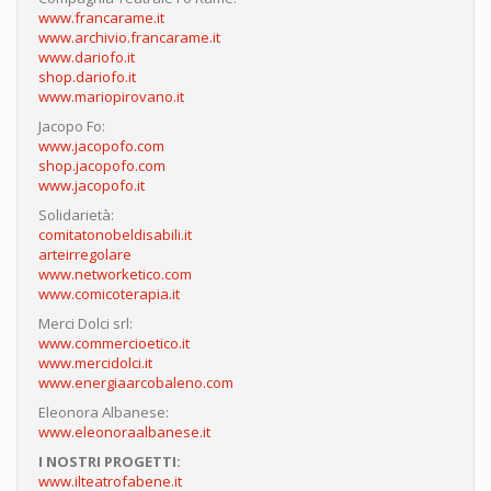
www.francarame.it
www.archivio.francarame.it
www.dariofo.it
shop.dariofo.it
www.mariopirovano.it
Jacopo Fo:
www.jacopofo.com
shop.jacopofo.com
www.jacopofo.it
Solidarietà:
comitatonobeldisabili.it
arteirregolare
www.networketico.com
www.comicoterapia.it
Merci Dolci srl:
www.commercioetico.it
www.mercidolci.it
www.energiaarcobaleno.com
Eleonora Albanese:
www.eleonoraalbanese.it
I NOSTRI PROGETTI:
www.ilteatrofabene.it