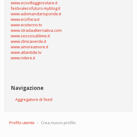
www.ecovillaggiosolare.it
festivalecofuturo.myblog.it
www.adomandarisponde.it
www.ecofiera.it
www.ecotecno.tv
www.stradaalternativa.com
www.sessosublime.it
www.clinicaverde.it
www.amoreamore.it
www.atlantide.tv
www.ridere.it
Navigazione
Aggregatore di feed
Profilo utente
Crea nuovo profilo