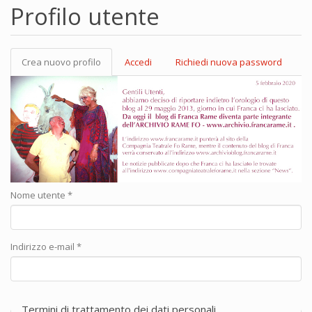
Profilo utente
Crea nuovo profilo
(scheda
Accedi
Richiedi nuova password
Schede primarie
attiva)
Nome utente
*
Indirizzo e-mail
*
Termini di trattamento dei dati personali