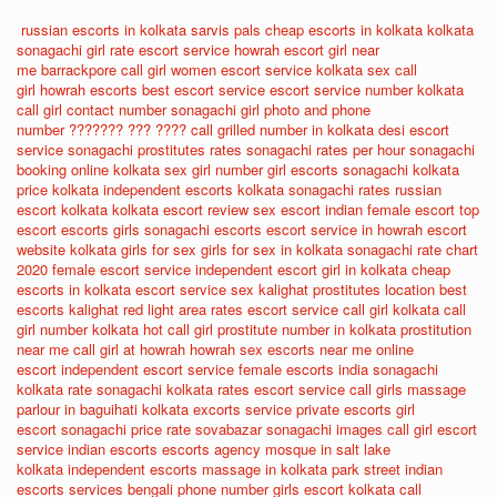
russian escorts in kolkata
sarvis pals
cheap escorts in kolkata
kolkata
sonagachi girl rate
escort service howrah
escort girl near
me
barrackpore call girl
women escort service
kolkata sex call
girl
howrah escorts
best escort service
escort service number
kolkata
call girl contact number
sonagachi girl photo and phone
number
??????? ??? ????
call grilled number in kolkata
desi escort
service
sonagachi prostitutes rates
sonagachi rates per hour
sonagachi
booking online
kolkata sex girl number
girl escorts
sonagachi kolkata
price
kolkata independent escorts
kolkata sonagachi rates
russian
escort kolkata
kolkata escort review
sex escort
indian female escort
top
escort
escorts girls
sonagachi escorts
escort service in howrah
escort
website
kolkata girls for sex
girls for sex in kolkata
sonagachi rate chart
2020
female escort service
independent escort girl in kolkata
cheap
escorts in kolkata
escort service sex
kalighat prostitutes location
best
escorts
kalighat red light area rates
escort service call girl
kolkata call
girl number
kolkata hot call girl
prostitute number in kolkata
prostitution
near me
call girl at howrah
howrah sex
escorts near me
online
escort
independent escort service
female escorts india
sonagachi
kolkata rate
sonagachi kolkata rates
escort service call girls
massage
parlour in baguihati kolkata
excorts service
private escorts
girl
escort
sonagachi price rate
sovabazar sonagachi images
call girl escort
service
indian escorts
escorts agency
mosque in salt lake
kolkata
independent escorts
massage in kolkata park street
indian
escorts services
bengali phone number
girls escort
kolkata call