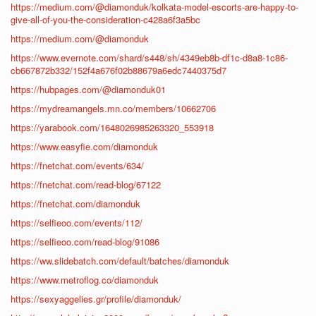
https://medium.com/@diamonduk/kolkata-model-escorts-are-happy-to-
give-all-of-you-the-consideration-c428a6f3a5bc
https://medium.com/@diamonduk
https://www.evernote.com/shard/s448/sh/4349eb8b-df1c-d8a8-1c86-
cb667872b332/152f4a676f02b88679a6edc7440375d7
https://hubpages.com/@diamonduk01
https://mydreamangels.mn.co/members/10662706
https://yarabook.com/1648026985263320_553918
https://www.easyfie.com/diamonduk
https://fnetchat.com/events/634/
https://fnetchat.com/read-blog/67122
https://fnetchat.com/diamonduk
https://selfieoo.com/events/112/
https://selfieoo.com/read-blog/91086
https://ww.slidebatch.com/default/batches/diamonduk
https://www.metroflog.co/diamonduk
https://sexyaggelies.gr/profile/diamonduk/