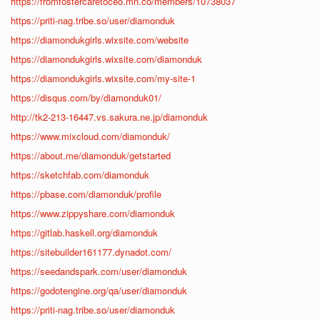
https://fromfostercaretoceo.mn.co/members/10738037
https://priti-nag.tribe.so/user/diamonduk
https://diamondukgirls.wixsite.com/website
https://diamondukgirls.wixsite.com/diamonduk
https://diamondukgirls.wixsite.com/my-site-1
https://disqus.com/by/diamonduk01/
http://tk2-213-16447.vs.sakura.ne.jp/diamonduk
https://www.mixcloud.com/diamonduk/
https://about.me/diamonduk/getstarted
https://sketchfab.com/diamonduk
https://pbase.com/diamonduk/profile
https://www.zippyshare.com/diamonduk
https://gitlab.haskell.org/diamonduk
https://sitebuilder161177.dynadot.com/
https://seedandspark.com/user/diamonduk
https://godotengine.org/qa/user/diamonduk
https://priti-nag.tribe.so/user/diamonduk