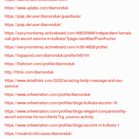
https://www.uplabs.com/diamonduk
https://piqs.de/user/diamonduk/guestbook/
https://piqs.de/user/diamonduk/
https://sexymonterrey.activeboard.com/t68330999/independent-female-
call-girls-escort-service-in-kolkata/?page=last#lastPostAnchor
https://sexymonterrey.activeboard.com/m3614828/profile/
https://logopond.com/diamonduk/profile/540191
https://fileforum.com/profile/diamonduk
http://ttlink.com/diamonduk
https://www.atoallinks.com/2022/amazing-body-massage-and-sex-
service/
https://www.onfeetnation.com/profile/diamonduk
https://www.onfeetnation.com/profiles/blogs/kolkata-escorts-16
https://www.onfeetnation.com/profiles/blogs/elegant-companionship-
escort-services-for-our-clients?xg_source=activity
https://www.onfeetnation.com/profiles/blogs/escorts-in-kolkata-1
https://rosalind.info/users/diamonduk/