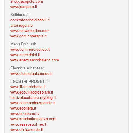
shop.jacopofo.com
www.jacopofo.it
Solidarietà:
comitatonobeldisabili.it
arteirregolare
www.networketico.com
www.comicoterapia.it
Merci Dolci srl:
www.commercioetico.it
www.mercidolci.it
www.energiaarcobaleno.com
Eleonora Albanese:
www.eleonoraalbanese.it
I NOSTRI PROGETTI:
www.ilteatrofabene.it
www.ecovillaggiosolare.it
festivalecofuturo.myblog.it
www.adomandarisponde.it
www.ecofiera.it
www.ecotecno.tv
www.stradaalternativa.com
www.sessosublime.it
www.clinicaverde.it