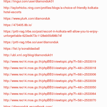
https://imgur.com/user/diamonduk01
http://taylorhicks.ning.com/profiles/blogs/a-choice-of-friendly-kolkata-
hotel-escorts
https://www.plurk.com/diamonduk
https://473405.8b.io/
https://priti-nag.tribe.so/post/escort-in-kolkata-will-allow-you-to-enjoy-
unforgettable-623ed473c1128eb55d98b74f
https://priti-nag.tribe.so/user/diamonduk
https://list.ly/sonalidasball
http://ubl.xml.org/blog/diamonduk01
http://www.reo14.moe.go.th/phpBB3/viewtopic.php?f=5&t=2533019
http://www.reo14.moe.go.th/phpBB3/viewtopic.php?f=4&t=2533018
http://www.reo14.moe.go.th/phpBB3/viewtopic.php?f=6&t=2533006
http://www.reo14.moe.go.th/phpBB3/viewtopic.php?f=6&t=2533039
http://www.reo14.moe.go.th/phpBB3/viewtopic.php?f=4&t=2533050
http://www.reo14.moe.go.th/phpBB3/viewtopic.php?f=4&t=2533064
http://www.reo14.moe.go.th/phpBB3/viewtopic.php?f=5&t=2533070
https://diamonduk.escortbook.com/