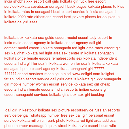
india
shobha xxx
escort call girls
kolkata girl fuck
free escort
service
kolkata sovabazar sonagachi
back pages kolkata
places to kiss
in kolkata
rates in sonagachi
best escort service in india
sonagachi
kolkata 2020 rate
airhostess escort
best private places for couples in
kolkata
callgirl sites
kolkata sex
kolkata sex guide
escort model
escort lady
escort in
india
male escort agency in kolkata
escort agency
call girl
contact
model escort
kolkata sonagachi red light area rates
escort girl
sex
kalighat kolkata red light area
sex centre in kolkata
sonagachi
kolkata price
female escors
femaleescorts
sex kolkata
independent
escorts india
girl for sex in kolkata
women for sex in kolkata
kolkata
sonagachi price
escort agency
kolkata sonagachi girl
?????
??????
escort services meaning in hindi
www.callgirl.com
kalighat
fetish
indian escort service
call girls details
kolkata girl xxx
sonagachi
girl mobile number
woman escort service
kolkata sex girl
cheap
escorts
indian female escorts
indian escorts
indian excorts
girl
escort
sonagachi services
kolkata girls sex
sex girl booking
call girl in kestopur
kolkata sex picture
escortservice
russian escorts
service
bengali whatsapp number
free sex call girl
personal escort
service
kolkata millenium park photo
kolkata red light area address
phone number
massage in park street kolkata
vip escort
housewife