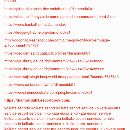
653541
https://gitea.dvb.sales-dev.codefresh.io/diamonduk01
https://chantreltiffanyvaldemarne.paroledemamans.com/hard-2-rue
https://www.hackathon.io/diamonduk
https://ledger-git.dyne.org/diamonduk01
http://godchild.keenspot.com/comic/the-god-child-advent-page-
2/#comment-464757
https://decidim.santcugat.cat/profiles/diamonduk01
https://ojs.library.dal.ca/dtj/comment/view/7145/6204/89925
https://ojs.library.dal.ca/dtj/comment/view/7145/6204/89926
https://ashwajitsingh.beepworld.de/apps/guestbook?userid=5615613
https://www.ranker.com/writer/dimonduk01
https://www.intensedebate.com/people/diamonduk01
https://diamonduk1.escortbook.com/
kolkata escorts
kolkata escort
kolkata escort service
kolkata escorts
service
escort service in kolkata
escorts kolkata
escort service
kolkata
escorts service in kolkata
kolkata escort services
female
escorts in kolkata
escort services in kolkata
sex service in
kolkata
escort service near me
escorts near me
escorts in kolkata
scott