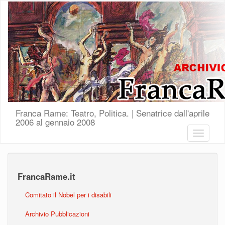
Salta al contenuto principale
Franca Rame: Teatro, Politica. | Senatrice dall'aprile
2006 al gennaio 2008
Toggle
navigatio
FrancaRame.it
Comitato il Nobel per i disabili
Archivio Pubblicazioni