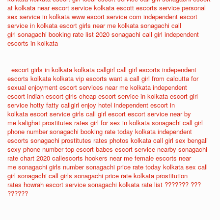
at kolkata
near escort service
kolkata escott
escorts service
personal
sex service in kolkata
www escort service com
independent escort
service in kolkata
escort girls near me
kolkata sonagachi call
girl
sonagachi booking rate list 2020
sonagachi call girl
independent
escorts in kolkata
escort girls in kolkata
kolkata callgirl
call girl escorts
independent
escorts kolkata
kolkata vip escorts
want a call girl from calcutta for
sexual enjoyment
escort services near me
kolkata independent
escort
indian escort girls
cheap escort service in kolkata
escort girl
service
hotty fatty callgirl enjoy hotel
independent escort in
kolkata
escort service girls
call girl escort
escort service near by
me
kalighat prostitutes rates
girl for sex in kolkata
sonagachi call girl
phone number
sonagachi booking rate today
kolkata independent
escorts
sonagachi prostitutes rates photos
kolkata call girl sex
bengali
sexy phone number
top escort babes
escort service nearby
sonagachi
rate chart 2020
callescorts
hookers near me
female escorts near
me
sonagachi girls number
sonagachi price rate today
kolkata sex call
girl
sonagachi call girls
sonagachi price rate
kolkata prostitution
rates
howrah escort service
sonagachi kolkata rate list
??????? ???
??????