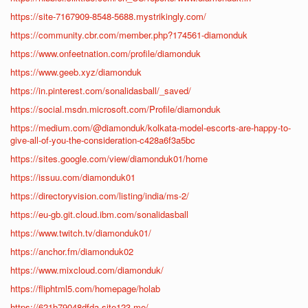
https://site-7167909-8548-5688.mystrikingly.com/
https://community.cbr.com/member.php?174561-diamonduk
https://www.onfeetnation.com/profile/diamonduk
https://www.geeb.xyz/diamonduk
https://in.pinterest.com/sonalidasball/_saved/
https://social.msdn.microsoft.com/Profile/diamonduk
https://medium.com/@diamonduk/kolkata-model-escorts-are-happy-to-
give-all-of-you-the-consideration-c428a6f3a5bc
https://sites.google.com/view/diamonduk01/home
https://issuu.com/diamonduk01
https://directoryvision.com/listing/india/ms-2/
https://eu-gb.git.cloud.ibm.com/sonalidasball
https://www.twitch.tv/diamonduk01/
https://anchor.fm/diamonduk02
https://www.mixcloud.com/diamonduk/
https://fliphtml5.com/homepage/holab
https://621b79048dfda.site123.me/