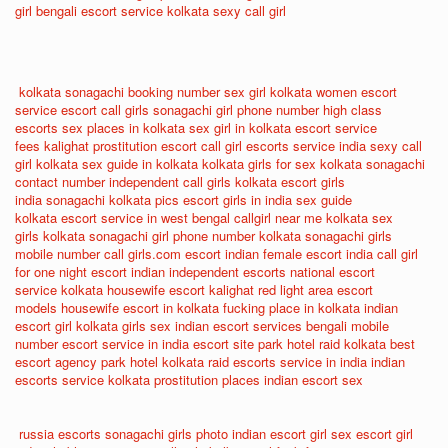
girl
bengali escort service
kolkata sexy call girl
kolkata sonagachi booking number
sex girl kolkata
women escort
service
escort call girls
sonagachi girl phone number
high class
escorts
sex places in kolkata
sex girl in kolkata
escort service
fees
kalighat prostitution
escort call girl
escorts service india
sexy call
girl kolkata
sex guide in kolkata
kolkata girls for sex
kolkata sonagachi
contact number
independent call girls kolkata
escort girls
india
sonagachi kolkata pics
escort girls in india
sex guide
kolkata
escort service in west bengal
callgirl near me
kolkata sex
girls
kolkata sonagachi girl phone number
kolkata sonagachi girls
mobile number
call girls.com
escort indian
female escort india
call girl
for one night
escort indian
independent escorts
national escort
service
kolkata housewife escort
kalighat red light area
escort
models
housewife escort in kolkata
fucking place in kolkata
indian
escort girl
kolkata girls sex
indian escort services
bengali mobile
number
escort service in india
escort site
park hotel raid kolkata
best
escort agency
park hotel kolkata raid
escorts service in india
indian
escorts service
kolkata prostitution places
indian escort sex
russia escorts
sonagachi girls photo
indian escort girl sex
escort girl