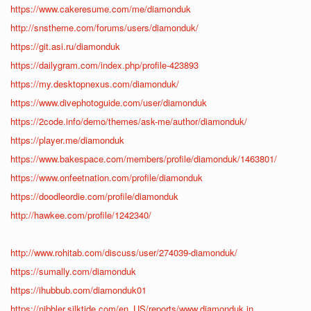
https://www.cakeresume.com/me/diamonduk
http://snstheme.com/forums/users/diamonduk/
https://git.asi.ru/diamonduk
https://dailygram.com/index.php/profile-423893
https://my.desktopnexus.com/diamonduk/
https://www.divephotoguide.com/user/diamonduk
https://2code.info/demo/themes/ask-me/author/diamonduk/
https://player.me/diamonduk
https://www.bakespace.com/members/profile/diamonduk/1463801/
https://www.onfeetnation.com/profile/diamonduk
https://doodleordie.com/profile/diamonduk
http://hawkee.com/profile/1242340/
http://www.rohitab.com/discuss/user/274039-diamonduk/
https://sumally.com/diamonduk
https://ihubbub.com/diamonduk01
https://nibbler.silktide.com/en_US/reports/www.diamonduk.in