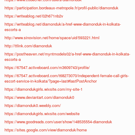
https://participation.bordeaux-metropole.fr/profil-public/diamonduk
https://writeablog.net/02h671nb2v
https://writeablog.net/diamonduk/a-href-www-diamonduk-in-kolkata-
escorts-a
http://www.sinovision.net/home/space/uid/593221.html
http://ttlink.com/diamonduk
https://postheaven.net/myntmodels02/a-href-www-diamonduk-in-kolkata-
escorts-a
https://67547.activeboard.com/m3609743/profile/
https://67547.activeboard.com/t68273070/independent-female-call-girls-
escort-service-in-kolkata/?page=last#lastPostAnchor
https://diamondukgirls.wixsite.com/my-site-1
https://www.deviantart.com/diamonduk0
https://diamonduk0.weebly.com/
https://diamondukgirls.wixsite.com/website
https://www.goodreads.com/user/show/148535554-diamonduk
https://sites.google.com/view/diamonduk/home