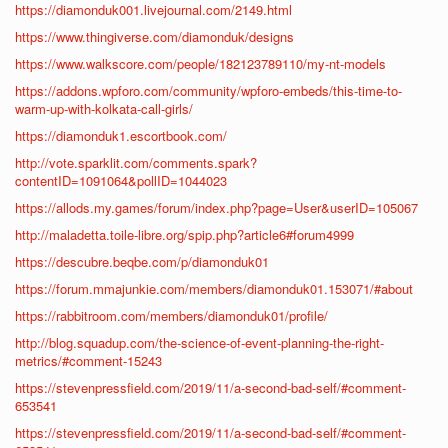
https://diamonduk001.livejournal.com/2149.html
https://www.thingiverse.com/diamonduk/designs
https://www.walkscore.com/people/182123789110/my-nt-models
https://addons.wpforo.com/community/wpforo-embeds/this-time-to-
warm-up-with-kolkata-call-girls/
https://diamonduk1.escortbook.com/
http://vote.sparklit.com/comments.spark?
contentID=1091064&pollID=1044023
https://allods.my.games/forum/index.php?page=User&userID=105067
http://maladetta.toile-libre.org/spip.php?article6#forum4999
https://descubre.beqbe.com/p/diamonduk01
https://forum.mmajunkie.com/members/diamonduk01.153071/#about
https://rabbitroom.com/members/diamonduk01/profile/
http://blog.squadup.com/the-science-of-event-planning-the-right-
metrics/#comment-15243
https://stevenpressfield.com/2019/11/a-second-bad-self/#comment-
653541
https://stevenpressfield.com/2019/11/a-second-bad-self/#comment-