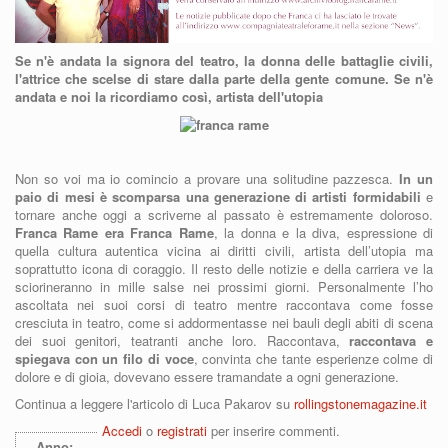
Se n'è andata la signora del teatro, la donna delle battaglie civili,
l'attrice che scelse di stare dalla parte della gente comune. Se n'è
andata e noi la ricordiamo così, artista dell'utopia
Non so voi ma io comincio a provare una solitudine pazzesca.
In un
paio di mesi è scomparsa una generazione di artisti formidabili
e
tornare anche oggi a scriverne al passato è estremamente doloroso.
Franca Rame era Franca Rame
, la donna e la diva, espressione di
quella cultura autentica vicina ai diritti civili, artista dell’utopia ma
soprattutto icona di coraggio. Il resto delle notizie e della carriera ve la
sciorineranno in mille salse nei prossimi giorni. Personalmente l’ho
ascoltata nei suoi corsi di teatro mentre raccontava come fosse
cresciuta in teatro, come si addormentasse nei bauli degli abiti di scena
dei suoi genitori, teatranti anche loro. Raccontava,
raccontava e
spiegava con un filo di voce
, convinta che tante esperienze colme di
dolore e di gioia, dovevano essere tramandate a ogni generazione.
Continua a leggere l'articolo di Luca Pakarov su
rollingstonemagazine.it
Accedi
o
registrati
per inserire commenti.
Anno: