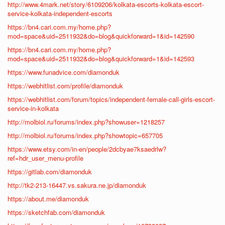
http://www.4mark.net/story/6109206/kolkata-escorts-kolkata-escort-
service-kolkata-independent-escorts
https://bn4.cari.com.my/home.php?
mod=space&uid=2511932&do=blog&quickforward=1&id=142590
https://bn4.cari.com.my/home.php?
mod=space&uid=2511932&do=blog&quickforward=1&id=142593
https://www.funadvice.com/diamonduk
https://webhitlist.com/profile/diamonduk
https://webhitlist.com/forum/topics/independent-female-call-girls-escort-
service-in-kolkata
http://molbiol.ru/forums/index.php?showuser=1218257
http://molbiol.ru/forums/index.php?showtopic=657705
https://www.etsy.com/in-en/people/2dcbyae7ksaedrlw?
ref=hdr_user_menu-profile
https://gitlab.com/diamonduk
http://tk2-213-16447.vs.sakura.ne.jp/diamonduk
https://about.me/diamonduk
https://sketchfab.com/diamonduk