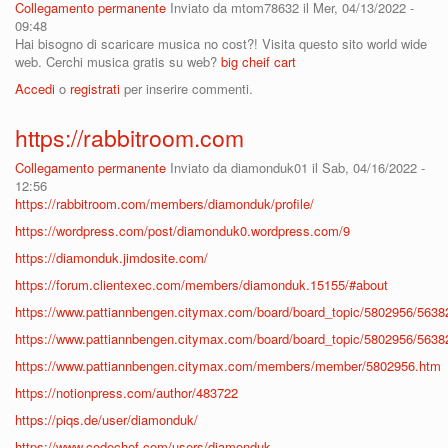
Collegamento permanente
Inviato da
mtom78632
il Mer, 04/13/2022 -
09:48
Hai bisogno di scaricare musica no cost?! Visita questo sito world wide
web. Cerchi musica gratis su web?
big cheif cart
Accedi
o
registrati
per inserire commenti.
https://rabbitroom.com
Collegamento permanente
Inviato da
diamonduk01
il Sab, 04/16/2022 -
12:56
https://rabbitroom.com/members/diamonduk/profile/
https://wordpress.com/post/diamonduk0.wordpress.com/9
https://diamonduk.jimdosite.com/
https://forum.clientexec.com/members/diamonduk.15155/#about
https://www.pattiannbengen.citymax.com/board/board_topic/5802956/563
https://www.pattiannbengen.citymax.com/board/board_topic/5802956/563
https://www.pattiannbengen.citymax.com/members/member/5802956.htm
https://notionpress.com/author/483722
https://piqs.de/user/diamonduk/
https://www.codechef.com/users/diamonduk