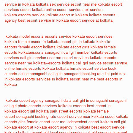
service in kolkata
kolkata sex service
escort near me
kolkata escort
services
escort kolkata
online escort service
sex service
kolkata
escorts service kolkata
escort in kolkata
kolkata escorts
agency
best escort service in kolkata
escort service at kolkata
kolkata model escorts
escorts service kolkata
escort services
kolkata
female escort in kolkata
escort girl in kolkata
kolkatta
escorts
female escort kolkata
kolkata escort girls
kolkata female
escorts
kolkataescorts
sonagachi call girl number
kolkata escorts
services
call girl service near me
escort services kolkata
escorts
service near me
kolkata+escorts
kolkata call girl service
escort service
online
female escorts kolkata
kolkata female escort service
book
escorts online
sonagachi call girls
sonagachi booking rate list
paid sex
in kolkata
escorts services in kolkata
escort near me
best escorts in
kolkata
kolkata escort agency
sonagachi dalal
call girl in sonagachi
sonagachi
call girl photo
escorts services
kolkata+escorts
best escort in
kolkata
escort girl kolkata
park street escorts
kolkata female
escort
sonagachi booking rate
escort service near
kolkata escot
kolkata
escorts girls
female escort near me
independent escort kolkata
coll girl
kolkata
escort at kolkata
escort agency in kolkata
best escort service
kolkata
kolkata escort girl
local escort service
call girl sonagachi
escort