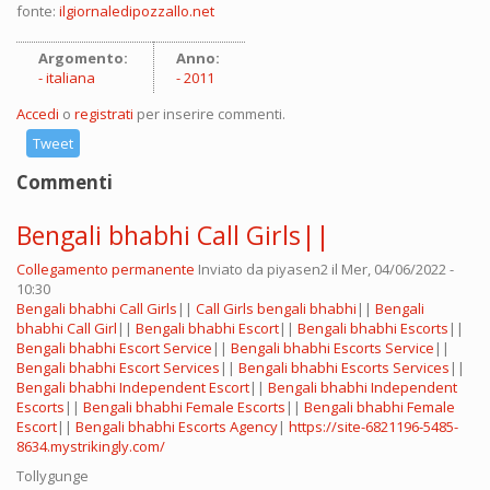
fonte:
ilgiornaledipozzallo.net
Argomento:
Anno:
italiana
2011
Accedi
o
registrati
per inserire commenti.
Tweet
Commenti
Bengali bhabhi Call Girls||
Collegamento permanente
Inviato da
piyasen2
il Mer, 04/06/2022 -
10:30
Bengali bhabhi Call Girls
||
Call Girls bengali bhabhi
||
Bengali
bhabhi Call Girl
||
Bengali bhabhi Escort
||
Bengali bhabhi Escorts
||
Bengali bhabhi Escort Service
||
Bengali bhabhi Escorts Service
||
Bengali bhabhi Escort Services
||
Bengali bhabhi Escorts Services
||
Bengali bhabhi Independent Escort
||
Bengali bhabhi Independent
Escorts
||
Bengali bhabhi Female Escorts
||
Bengali bhabhi Female
Escort
||
Bengali bhabhi Escorts Agency
|
https://site-6821196-5485-
8634.mystrikingly.com/
Tollygunge