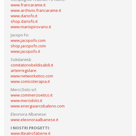
www.francarame.it
www.archivio.francarame.it
www.dariofo.it
shop.dariofo.it
www.mariopirovano.it
Jacopo Fo:
www.jacopofo.com
shop.jacopofo.com
www.jacopofo.it
Solidarietà:
comitatonobeldisabili.it
arteirregolare
www.networketico.com
www.comicoterapia.it
Merci Dolci srl:
www.commercioetico.it
www.mercidolci.it
www.energiaarcobaleno.com
Eleonora Albanese:
www.eleonoraalbanese.it
I NOSTRI PROGETTI:
www.ilteatrofabene.it