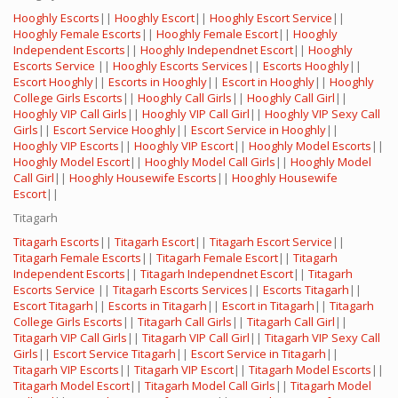
Hooghly Escorts
||
Hooghly Escort
||
Hooghly Escort Service
||
Hooghly Female Escorts
||
Hooghly Female Escort
||
Hooghly
Independent Escorts
||
Hooghly Independnet Escort
||
Hooghly
Escorts Service
||
Hooghly Escorts Services
||
Escorts Hooghly
||
Escort Hooghly
||
Escorts in Hooghly
||
Escort in Hooghly
||
Hooghly
College Girls Escorts
||
Hooghly Call Girls
||
Hooghly Call Girl
||
Hooghly VIP Call Girls
||
Hooghly VIP Call Girl
||
Hooghly VIP Sexy Call
Girls
||
Escort Service Hooghly
||
Escort Service in Hooghly
||
Hooghly VIP Escorts
||
Hooghly VIP Escort
||
Hooghly Model Escorts
||
Hooghly Model Escort
||
Hooghly Model Call Girls
||
Hooghly Model
Call Girl
||
Hooghly Housewife Escorts
||
Hooghly Housewife
Escort
||
Titagarh
Titagarh Escorts
||
Titagarh Escort
||
Titagarh Escort Service
||
Titagarh Female Escorts
||
Titagarh Female Escort
||
Titagarh
Independent Escorts
||
Titagarh Independnet Escort
||
Titagarh
Escorts Service
||
Titagarh Escorts Services
||
Escorts Titagarh
||
Escort Titagarh
||
Escorts in Titagarh
||
Escort in Titagarh
||
Titagarh
College Girls Escorts
||
Titagarh Call Girls
||
Titagarh Call Girl
||
Titagarh VIP Call Girls
||
Titagarh VIP Call Girl
||
Titagarh VIP Sexy Call
Girls
||
Escort Service Titagarh
||
Escort Service in Titagarh
||
Titagarh VIP Escorts
||
Titagarh VIP Escort
||
Titagarh Model Escorts
||
Titagarh Model Escort
||
Titagarh Model Call Girls
||
Titagarh Model