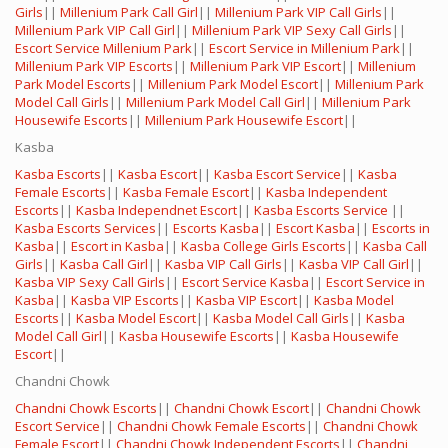
Girls
||
Millenium Park Call Girl
||
Millenium Park VIP Call Girls
||
Millenium Park VIP Call Girl
||
Millenium Park VIP Sexy Call Girls
||
Escort Service Millenium Park
||
Escort Service in Millenium Park
||
Millenium Park VIP Escorts
||
Millenium Park VIP Escort
||
Millenium
Park Model Escorts
||
Millenium Park Model Escort
||
Millenium Park
Model Call Girls
||
Millenium Park Model Call Girl
||
Millenium Park
Housewife Escorts
||
Millenium Park Housewife Escort
||
Kasba
Kasba Escorts
||
Kasba Escort
||
Kasba Escort Service
||
Kasba
Female Escorts
||
Kasba Female Escort
||
Kasba Independent
Escorts
||
Kasba Independnet Escort
||
Kasba Escorts Service
||
Kasba Escorts Services
||
Escorts Kasba
||
Escort Kasba
||
Escorts in
Kasba
||
Escort in Kasba
||
Kasba College Girls Escorts
||
Kasba Call
Girls
||
Kasba Call Girl
||
Kasba VIP Call Girls
||
Kasba VIP Call Girl
||
Kasba VIP Sexy Call Girls
||
Escort Service Kasba
||
Escort Service in
Kasba
||
Kasba VIP Escorts
||
Kasba VIP Escort
||
Kasba Model
Escorts
||
Kasba Model Escort
||
Kasba Model Call Girls
||
Kasba
Model Call Girl
||
Kasba Housewife Escorts
||
Kasba Housewife
Escort
||
Chandni Chowk
Chandni Chowk Escorts
||
Chandni Chowk Escort
||
Chandni Chowk
Escort Service
||
Chandni Chowk Female Escorts
||
Chandni Chowk
Female Escort
||
Chandni Chowk Independent Escorts
||
Chandni