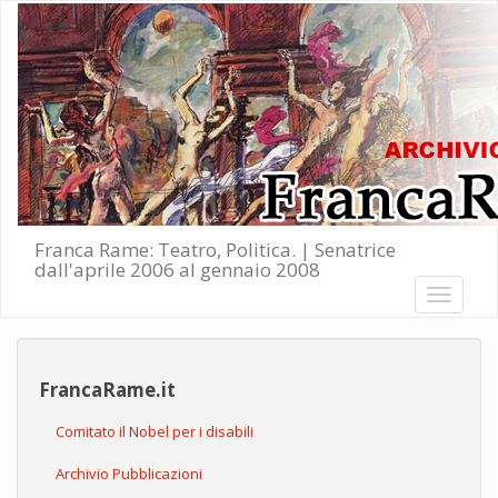
Salta al contenuto principale
Franca Rame: Teatro, Politica. | Senatrice
dall'aprile 2006 al gennaio 2008
Toggle
navigati
FrancaRame.it
Comitato il Nobel per i disabili
Archivio Pubblicazioni