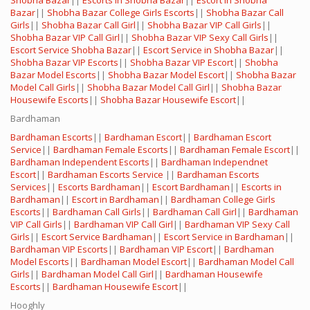
Shobha Bazar
||
Escorts in Shobha Bazar
||
Escort in Shobha
Bazar
||
Shobha Bazar College Girls Escorts
||
Shobha Bazar Call
Girls
||
Shobha Bazar Call Girl
||
Shobha Bazar VIP Call Girls
||
Shobha Bazar VIP Call Girl
||
Shobha Bazar VIP Sexy Call Girls
||
Escort Service Shobha Bazar
||
Escort Service in Shobha Bazar
||
Shobha Bazar VIP Escorts
||
Shobha Bazar VIP Escort
||
Shobha
Bazar Model Escorts
||
Shobha Bazar Model Escort
||
Shobha Bazar
Model Call Girls
||
Shobha Bazar Model Call Girl
||
Shobha Bazar
Housewife Escorts
||
Shobha Bazar Housewife Escort
||
Bardhaman
Bardhaman Escorts
||
Bardhaman Escort
||
Bardhaman Escort
Service
||
Bardhaman Female Escorts
||
Bardhaman Female Escort
||
Bardhaman Independent Escorts
||
Bardhaman Independnet
Escort
||
Bardhaman Escorts Service
||
Bardhaman Escorts
Services
||
Escorts Bardhaman
||
Escort Bardhaman
||
Escorts in
Bardhaman
||
Escort in Bardhaman
||
Bardhaman College Girls
Escorts
||
Bardhaman Call Girls
||
Bardhaman Call Girl
||
Bardhaman
VIP Call Girls
||
Bardhaman VIP Call Girl
||
Bardhaman VIP Sexy Call
Girls
||
Escort Service Bardhaman
||
Escort Service in Bardhaman
||
Bardhaman VIP Escorts
||
Bardhaman VIP Escort
||
Bardhaman
Model Escorts
||
Bardhaman Model Escort
||
Bardhaman Model Call
Girls
||
Bardhaman Model Call Girl
||
Bardhaman Housewife
Escorts
||
Bardhaman Housewife Escort
||
Hooghly