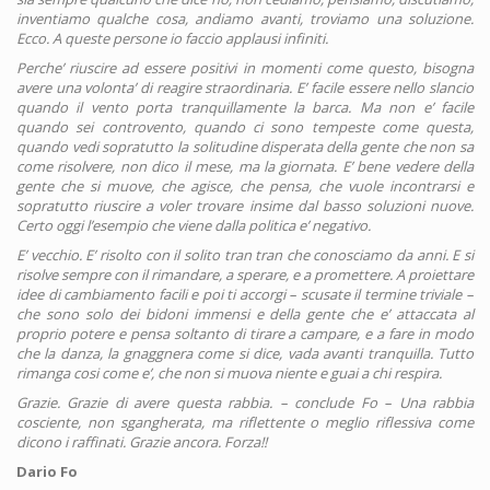
inventiamo qualche cosa, andiamo avanti, troviamo una soluzione.
Ecco. A queste persone io faccio applausi infiniti.
Perche’ riuscire ad essere positivi in momenti come questo, bisogna
avere una volonta’ di reagire straordinaria. E’ facile essere nello slancio
quando il vento porta tranquillamente la barca. Ma non e’ facile
quando sei controvento, quando ci sono tempeste come questa,
quando vedi sopratutto la solitudine disperata della gente che non sa
come risolvere, non dico il mese, ma la giornata. E’ bene vedere della
gente che si muove, che agisce, che pensa, che vuole incontrarsi e
sopratutto riuscire a voler trovare insime dal basso soluzioni nuove.
Certo oggi l’esempio che viene dalla politica e’ negativo.
E’ vecchio. E’ risolto con il solito tran tran che conosciamo da anni. E si
risolve sempre con il rimandare, a sperare, e a promettere. A proiettare
idee di cambiamento facili e poi ti accorgi – scusate il termine triviale –
che sono solo dei bidoni immensi e della gente che e’ attaccata al
proprio potere e pensa soltanto di tirare a campare, e a fare in modo
che la danza, la gnaggnera come si dice, vada avanti tranquilla. Tutto
rimanga cosi come e’, che non si muova niente e guai a chi respira.
Grazie. Grazie di avere questa rabbia. – conclude Fo – Una rabbia
cosciente, non sgangherata, ma riflettente o meglio riflessiva come
dicono i raffinati. Grazie ancora. Forza!!
Dario Fo