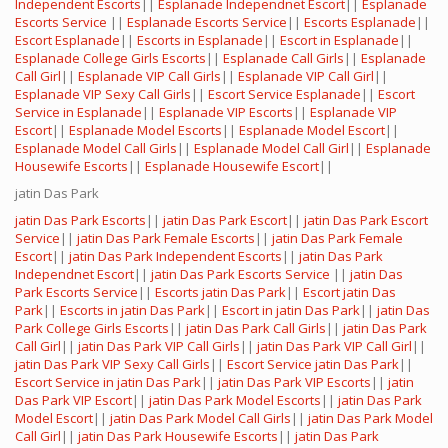
Independent Escorts
||
Esplanade Independnet Escort
||
Esplanade
Escorts Service
||
Esplanade Escorts Service
||
Escorts Esplanade
||
Escort Esplanade
||
Escorts in Esplanade
||
Escort in Esplanade
||
Esplanade College Girls Escorts
||
Esplanade Call Girls
||
Esplanade
Call Girl
||
Esplanade VIP Call Girls
||
Esplanade VIP Call Girl
||
Esplanade VIP Sexy Call Girls
||
Escort Service Esplanade
||
Escort
Service in Esplanade
||
Esplanade VIP Escorts
||
Esplanade VIP
Escort
||
Esplanade Model Escorts
||
Esplanade Model Escort
||
Esplanade Model Call Girls
||
Esplanade Model Call Girl
||
Esplanade
Housewife Escorts
||
Esplanade Housewife Escort
||
jatin Das Park
jatin Das Park Escorts
||
jatin Das Park Escort
||
jatin Das Park Escort
Service
||
jatin Das Park Female Escorts
||
jatin Das Park Female
Escort
||
jatin Das Park Independent Escorts
||
jatin Das Park
Independnet Escort
||
jatin Das Park Escorts Service
||
jatin Das
Park Escorts Service
||
Escorts jatin Das Park
||
Escort jatin Das
Park
||
Escorts in jatin Das Park
||
Escort in jatin Das Park
||
jatin Das
Park College Girls Escorts
||
jatin Das Park Call Girls
||
jatin Das Park
Call Girl
||
jatin Das Park VIP Call Girls
||
jatin Das Park VIP Call Girl
||
jatin Das Park VIP Sexy Call Girls
||
Escort Service jatin Das Park
||
Escort Service in jatin Das Park
||
jatin Das Park VIP Escorts
||
jatin
Das Park VIP Escort
||
jatin Das Park Model Escorts
||
jatin Das Park
Model Escort
||
jatin Das Park Model Call Girls
||
jatin Das Park Model
Call Girl
||
jatin Das Park Housewife Escorts
||
jatin Das Park