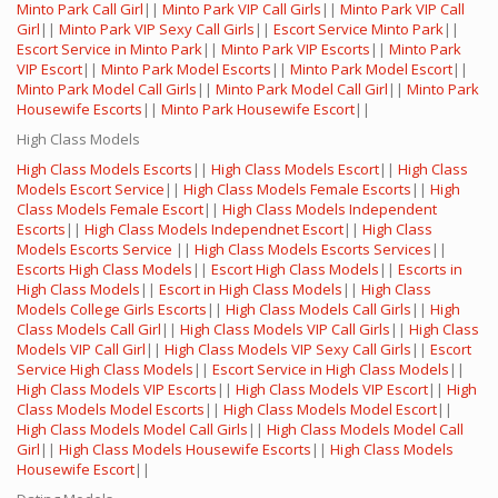
Minto Park Call Girl
||
Minto Park VIP Call Girls
||
Minto Park VIP Call
Girl
||
Minto Park VIP Sexy Call Girls
||
Escort Service Minto Park
||
Escort Service in Minto Park
||
Minto Park VIP Escorts
||
Minto Park
VIP Escort
||
Minto Park Model Escorts
||
Minto Park Model Escort
||
Minto Park Model Call Girls
||
Minto Park Model Call Girl
||
Minto Park
Housewife Escorts
||
Minto Park Housewife Escort
||
High Class Models
High Class Models Escorts
||
High Class Models Escort
||
High Class
Models Escort Service
||
High Class Models Female Escorts
||
High
Class Models Female Escort
||
High Class Models Independent
Escorts
||
High Class Models Independnet Escort
||
High Class
Models Escorts Service
||
High Class Models Escorts Services
||
Escorts High Class Models
||
Escort High Class Models
||
Escorts in
High Class Models
||
Escort in High Class Models
||
High Class
Models College Girls Escorts
||
High Class Models Call Girls
||
High
Class Models Call Girl
||
High Class Models VIP Call Girls
||
High Class
Models VIP Call Girl
||
High Class Models VIP Sexy Call Girls
||
Escort
Service High Class Models
||
Escort Service in High Class Models
||
High Class Models VIP Escorts
||
High Class Models VIP Escort
||
High
Class Models Model Escorts
||
High Class Models Model Escort
||
High Class Models Model Call Girls
||
High Class Models Model Call
Girl
||
High Class Models Housewife Escorts
||
High Class Models
Housewife Escort
||