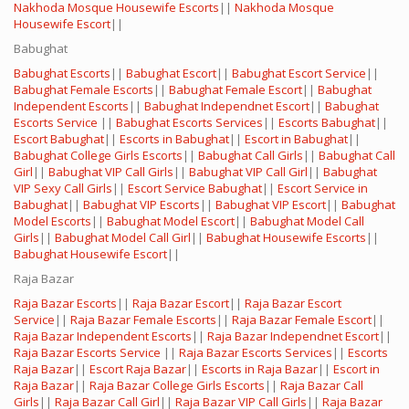
Nakhoda Mosque Housewife Escorts
||
Nakhoda Mosque
Housewife Escort
||
Babughat
Babughat Escorts
||
Babughat Escort
||
Babughat Escort Service
||
Babughat Female Escorts
||
Babughat Female Escort
||
Babughat
Independent Escorts
||
Babughat Independnet Escort
||
Babughat
Escorts Service
||
Babughat Escorts Services
||
Escorts Babughat
||
Escort Babughat
||
Escorts in Babughat
||
Escort in Babughat
||
Babughat College Girls Escorts
||
Babughat Call Girls
||
Babughat Call
Girl
||
Babughat VIP Call Girls
||
Babughat VIP Call Girl
||
Babughat
VIP Sexy Call Girls
||
Escort Service Babughat
||
Escort Service in
Babughat
||
Babughat VIP Escorts
||
Babughat VIP Escort
||
Babughat
Model Escorts
||
Babughat Model Escort
||
Babughat Model Call
Girls
||
Babughat Model Call Girl
||
Babughat Housewife Escorts
||
Babughat Housewife Escort
||
Raja Bazar
Raja Bazar Escorts
||
Raja Bazar Escort
||
Raja Bazar Escort
Service
||
Raja Bazar Female Escorts
||
Raja Bazar Female Escort
||
Raja Bazar Independent Escorts
||
Raja Bazar Independnet Escort
||
Raja Bazar Escorts Service
||
Raja Bazar Escorts Services
||
Escorts
Raja Bazar
||
Escort Raja Bazar
||
Escorts in Raja Bazar
||
Escort in
Raja Bazar
||
Raja Bazar College Girls Escorts
||
Raja Bazar Call
Girls
||
Raja Bazar Call Girl
||
Raja Bazar VIP Call Girls
||
Raja Bazar