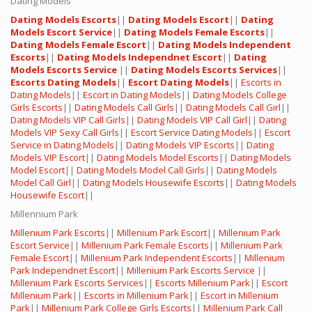
Dating Models
Dating Models Escorts
||
Dating Models Escort
||
Dating
Models Escort Service
||
Dating Models Female Escorts
||
Dating Models Female Escort
||
Dating Models Independent
Escorts
||
Dating Models Independnet Escort
||
Dating
Models Escorts Service
||
Dating Models Escorts Services
||
Escorts Dating Models
||
Escort Dating Models
||
Escorts in
Dating Models
||
Escort in Dating Models
||
Dating Models College
Girls Escorts
||
Dating Models Call Girls
||
Dating Models Call Girl
||
Dating Models VIP Call Girls
||
Dating Models VIP Call Girl
||
Dating
Models VIP Sexy Call Girls
||
Escort Service Dating Models
||
Escort
Service in Dating Models
||
Dating Models VIP Escorts
||
Dating
Models VIP Escort
||
Dating Models Model Escorts
||
Dating Models
Model Escort
||
Dating Models Model Call Girls
||
Dating Models
Model Call Girl
||
Dating Models Housewife Escorts
||
Dating Models
Housewife Escort
||
Millennium Park
Millenium Park Escorts
||
Millenium Park Escort
||
Millenium Park
Escort Service
||
Millenium Park Female Escorts
||
Millenium Park
Female Escort
||
Millenium Park Independent Escorts
||
Millenium
Park Independnet Escort
||
Millenium Park Escorts Service
||
Millenium Park Escorts Services
||
Escorts Millenium Park
||
Escort
Millenium Park
||
Escorts in Millenium Park
||
Escort in Millenium
Park
||
Millenium Park College Girls Escorts
||
Millenium Park Call