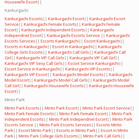
Housewife Escort
||
Kankurgachi
Kankurgachi Escorts
||
Kankurgachi Escort
||
Kankurgachi Escort
Service
||
Kankurgachi Female Escorts
||
Kankurgachi Female
Escort
||
Kankurgachi Independent Escorts
||
Kankurgachi
Independnet Escort
||
Kankurgachi Escorts Service
||
Kankurgachi
Escorts Services
||
Escorts Kankurgachi
||
Escort Kankurgachi
||
Escorts in Kankurgachi
||
Escort in Kankurgachi
||
Kankurgachi
College Girls Escorts
||
Kankurgachi Call Girls
||
Kankurgachi Call
Girl
||
Kankurgachi VIP Call Girls
||
Kankurgachi VIP Call Girl
||
Kankurgachi VIP Sexy Call Girls
||
Escort Service Kankurgachi
||
Escort Service in Kankurgachi
||
Kankurgachi VIP Escorts
||
Kankurgachi VIP Escort
||
Kankurgachi Model Escorts
||
Kankurgachi
Model Escort
||
Kankurgachi Model Call Girls
||
Kankurgachi Model
Call Girl
||
Kankurgachi Housewife Escorts
||
Kankurgachi Housewife
Escort
||
Minto Park
Minto Park Escorts
||
Minto Park Escort
||
Minto Park Escort Service
||
Minto Park Female Escorts
||
Minto Park Female Escort
||
Minto Park
Independent Escorts
||
Minto Park Independnet Escort
||
Minto Park
Escorts Service
||
Minto Park Escorts Services
||
Escorts Minto
Park
||
Escort Minto Park
||
Escorts in Minto Park
||
Escort in Minto
Park
||
Minto Park College Girls Escorts
||
Minto Park Call Girls
||