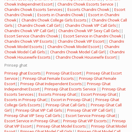
Chowk Independnet Escort
||
Chandni Chowk Escorts Service
||
Chandni Chowk Escorts Services
||
Escorts Chandni Chowk
||
Escort
Chandni Chowk
||
Escorts in Chandni Chowk
||
Escort in Chandni
Chowk
||
Chandni Chowk College Girls Escorts
||
Chandni Chowk Call
Girls
||
Chandni Chowk Call Girl
||
Chandni Chowk VIP Call Girls
||
Chandni Chowk VIP Call Girl
||
Chandni Chowk VIP Sexy Call Girls
||
Escort Service Chandni Chowk
||
Escort Service in Chandni Chowk
||
Chandni Chowk VIP Escorts
||
Chandni Chowk VIP Escort
||
Chandni
Chowk Model Escorts
||
Chandni Chowk Model Escort
||
Chandni
Chowk Model Call Girls
||
Chandni Chowk Model Call Girl
||
Chandni
Chowk Housewife Escorts
||
Chandni Chowk Housewife Escort
||
Prinsep ghat
Prinsep ghat Escorts
||
Prinsep Ghat Escort
||
Prinsep Ghat Escort
Service
||
Prinsep Ghat Female Escorts
||
Prinsep Ghat Female
Escort
||
Prinsep Ghat Independent Escorts
||
Prinsep Ghat
Independnet Escort
||
Prinsep Ghat Escorts Service
||
Prinsep Ghat
Escorts Services
||
Escorts Prinsep Ghat
||
Escort Prinsep Ghat
||
Escorts in Prinsep Ghat
||
Escort in Prinsep Ghat
||
Prinsep Ghat
College Girls Escorts
||
Prinsep Ghat Call Girls
||
Prinsep Ghat Call
Girl
||
Prinsep Ghat VIP Call Girls
||
Prinsep Ghat VIP Call Girl
||
Prinsep Ghat VIP Sexy Call Girls
||
Escort Service Prinsep Ghat
||
Escort Service in Prinsep Ghat
||
Prinsep Ghat VIP Escorts
||
Prinsep
Ghat VIP Escort
||
Prinsep Ghat Model Escorts
||
Prinsep Ghat Model
Escort
||
Prinsep Ghat Model Call Girls
||
Prinsep Ghat Model Call