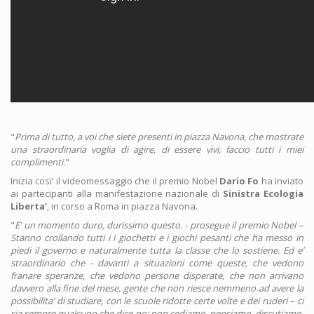
"
Prima di tutto, a voi che siete presenti in piazza Navona, che mostrate
una straordinaria voglia di agire, di essere vivi, faccio tutti i miei
complimenti.
"
Inizia cosi’ il videomessaggio che il premio Nobel
Dario Fo
ha inviato
ai partecipanti alla manifestazione nazionale di
Sinistra Ecologia
Liberta’
, in corso a Roma in piazza Navona.
"
E’ un momento duro, durissimo questo. - prosegue il premio Nobel –
Stanno crollando tutti i i giochetti e i giochi pesanti che ha messo in
piedi il governo e naturalmente tutta la classe che lo sostiene. Ed e’
straordinario che - davanti a situazioni come queste, che vedono
franare speranze, che vedono persone disperate, che non arrivano
davvero alla fine del mese, gente che non riesce nemmeno ad avere la
possibilita’ di studiare, con le scuole ridotte certe volte e dei ruderi – ci
sia sempre qualcuno che dice no; non cediamo, pensiamo, discutiamo,