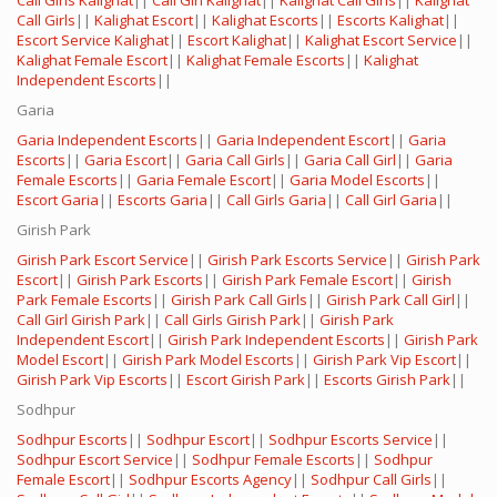
Call Girls Kalighat
||
Call Girl Kalighat
||
Kalighat Call Girls
||
Kalighat
Call Girls
||
Kalighat Escort
||
Kalighat Escorts
||
Escorts Kalighat
||
Escort Service Kalighat
||
Escort Kalighat
||
Kalighat Escort Service
||
Kalighat Female Escort
||
Kalighat Female Escorts
||
Kalighat
Independent Escorts
||
Garia
Garia Independent Escorts
||
Garia Independent Escort
||
Garia
Escorts
||
Garia Escort
||
Garia Call Girls
||
Garia Call Girl
||
Garia
Female Escorts
||
Garia Female Escort
||
Garia Model Escorts
||
Escort Garia
||
Escorts Garia
||
Call Girls Garia
||
Call Girl Garia
||
Girish Park
Girish Park Escort Service
||
Girish Park Escorts Service
||
Girish Park
Escort
||
Girish Park Escorts
||
Girish Park Female Escort
||
Girish
Park Female Escorts
||
Girish Park Call Girls
||
Girish Park Call Girl
||
Call Girl Girish Park
||
Call Girls Girish Park
||
Girish Park
Independent Escort
||
Girish Park Independent Escorts
||
Girish Park
Model Escort
||
Girish Park Model Escorts
||
Girish Park Vip Escort
||
Girish Park Vip Escorts
||
Escort Girish Park
||
Escorts Girish Park
||
Sodhpur
Sodhpur Escorts
||
Sodhpur Escort
||
Sodhpur Escorts Service
||
Sodhpur Escort Service
||
Sodhpur Female Escorts
||
Sodhpur
Female Escort
||
Sodhpur Escorts Agency
||
Sodhpur Call Girls
||