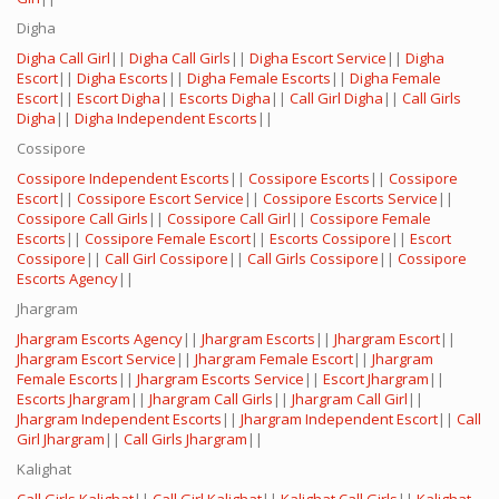
Digha
Digha Call Girl
||
Digha Call Girls
||
Digha Escort Service
||
Digha
Escort
||
Digha Escorts
||
Digha Female Escorts
||
Digha Female
Escort
||
Escort Digha
||
Escorts Digha
||
Call Girl Digha
||
Call Girls
Digha
||
Digha Independent Escorts
||
Cossipore
Cossipore Independent Escorts
||
Cossipore Escorts
||
Cossipore
Escort
||
Cossipore Escort Service
||
Cossipore Escorts Service
||
Cossipore Call Girls
||
Cossipore Call Girl
||
Cossipore Female
Escorts
||
Cossipore Female Escort
||
Escorts Cossipore
||
Escort
Cossipore
||
Call Girl Cossipore
||
Call Girls Cossipore
||
Cossipore
Escorts Agency
||
Jhargram
Jhargram Escorts Agency
||
Jhargram Escorts
||
Jhargram Escort
||
Jhargram Escort Service
||
Jhargram Female Escort
||
Jhargram
Female Escorts
||
Jhargram Escorts Service
||
Escort Jhargram
||
Escorts Jhargram
||
Jhargram Call Girls
||
Jhargram Call Girl
||
Jhargram Independent Escorts
||
Jhargram Independent Escort
||
Call
Girl Jhargram
||
Call Girls Jhargram
||
Kalighat