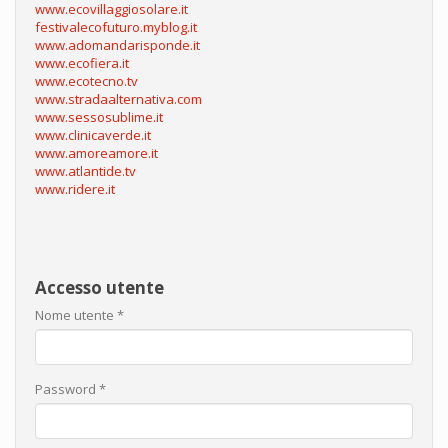
www.ecovillaggiosolare.it
festivalecofuturo.myblog.it
www.adomandarisponde.it
www.ecofiera.it
www.ecotecno.tv
www.stradaalternativa.com
www.sessosublime.it
www.clinicaverde.it
www.amoreamore.it
www.atlantide.tv
www.ridere.it
Accesso utente
Nome utente
*
Password
*