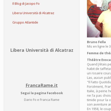
Il Blog di Jacopo Fo
Libera Università di Alcatraz
Gruppo Atlantide
Bruno Fella
Mis en ligne le 
Libera Università di Alcatraz
Femme de théâ
Théâtre Evoca
Quand j’étais pe
habit de taffeta
un rosaire coura
Las, aucun publi
"Il Fatto Quotid
FrancaRame.it
Forcément, Fran
Italie, à peine 
Segui la pagina Facebook
ne l’a pas chois
Dario Fo e Franca Rame
timide pour la 
son aventure am
En 1958, le cou