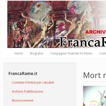
Salta al contenuto principale
Home
Biografia
Compagnia Teatrale Fo Rame
Cont
Mort n
FrancaRame.it
Comitato il Nobel per i disabili
Archivio Pubblicazioni
Riconoscimenti