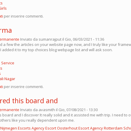
ts
irls
ti
per inserire commenti.
arma
permanente
Inviato da
sumanrajput
il Gio, 06/03/2021 - 11:36
 a few the articles on your website page now, and I truly like your frame
. I added it to my top choices blog webpage list and will ask soon.
 Service
ts
s
ali Nagar
ti
per inserire commenti.
ered this board and
permanente
Inviato da
avasmith
il Gio, 07/08/2021 - 13:30
s board and I discover It really solid and it assisted me with trip. I need to
others like you really dependent upon me.
m
Nijmegen Escorts Agency
Escort Oosterhout
Escort Agency Rotterdam
Schi