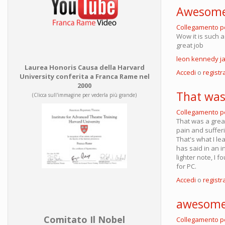
Awesom
Collegamento 
Wow it is such a
great job
leon kennedy j
Laurea Honoris Causa della Harvard
Accedi
o
registra
University conferita a Franca Rame nel
2000
That was 
(Clicca sull'immagine per vederla più grande)
Collegamento 
That was a grea
pain and sufferi
That's what I l
has said in an 
lighter note, I f
for PC.
Accedi
o
registra
awesome 
Comitato Il Nobel
Collegamento 