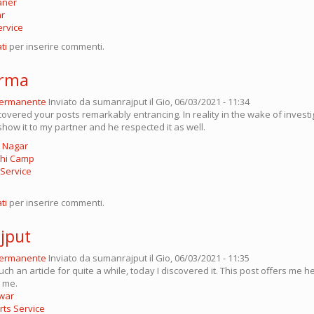
aner
ar
ervice
ti
per inserire commenti.
arma
permanente
Inviato da
sumanrajput
il Gio, 06/03/2021 - 11:34
scovered your posts remarkably entrancing. In reality in the wake of investig
how it to my partner and he respected it as well.
m Nagar
ndhi Camp
 Service
ti
per inserire commenti.
jput
permanente
Inviato da
sumanrajput
il Gio, 06/03/2021 - 11:35
uch an article for quite a while, today I discovered it. This post offers me 
r me.
awar
ts Service