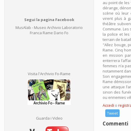
au point de les
dérange, dénonc
scène où leur 
virent plus à 
Segui la pagina Facebook
théâtre subvent
MusAlab - Museo Archivio Laboratorio
Commune. Les sa
Franca Rame Dario Fo
la police et le
terrain de batai
"Allez bouge, p
Rame. Cinq homm
en mission par 
enterrera l’affai
femmes n’a pas 
notamment dans 
Visita l'Archivio Fo-Rame
Son engagement 
Rame démissionn
une attaque l’a
sinon des funér
ou ennemies vêt
Accedi
o
registra
Tweet
Guarda i Video
Commenti