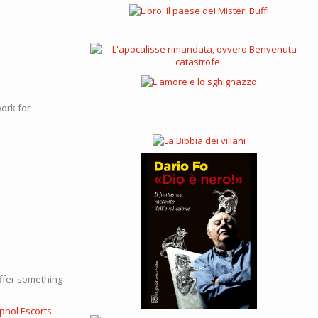
work for
 offer something
phol Escorts