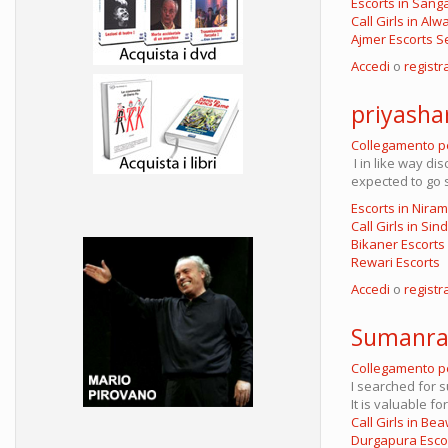
Escorts in Sang
Call Girls in Alw
Ajmer Escorts S
Accedi
o
registra
priyash
Collegamento 
I in like way di
expected to go s
Escorts in Nira
Call Girls in Si
Bikaner Escorts
Rewari Escorts
Accedi
o
registra
Sumanra
Collegamento 
I searched for s
It is valuable fo
Call Girls in Be
Durgapura Escor