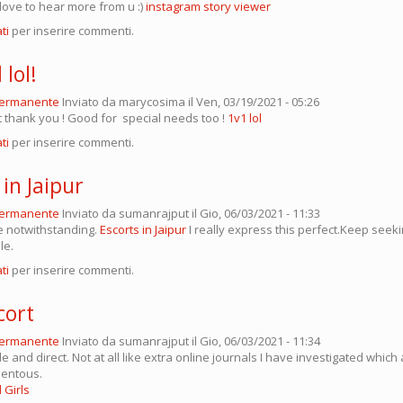
ove to hear more from u :)
instagram story viewer
ti
per inserire commenti.
 lol!
permanente
Inviato da
marycosima
il Ven, 03/19/2021 - 05:26
t thank you ! Good for special needs too !
1v1 lol
ti
per inserire commenti.
 in Jaipur
permanente
Inviato da
sumanrajput
il Gio, 06/03/2021 - 11:33
e notwithstanding.
Escorts in Jaipur
I really express this perfect.Keep seeki
le.
ti
per inserire commenti.
cort
permanente
Inviato da
sumanrajput
il Gio, 06/03/2021 - 11:34
e and direct. Not at all like extra online journals I have investigated which 
mentous.
 Girls