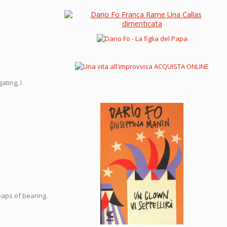
ating, I
heaps of bearing.