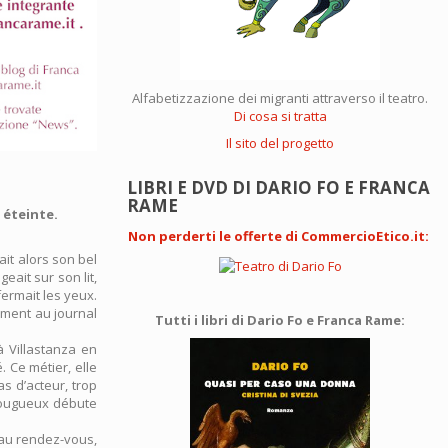
Alfabetizzazione dei migranti attraverso il teatro.
Di cosa si tratta
Il sito del progetto
LIBRI E DVD DI DARIO FO E FRANCA
RAME
 éteinte.
Non perderti le offerte di CommercioEtico.it
:
ait alors son bel
eait sur son lit,
fermait les yeux.
rement au journal
Tutti i libri di Dario Fo e Franca Rame:
à Villastanza en
. Ce métier, elle
as d’acteur, trop
 fougueux débute
 au rendez-vous,