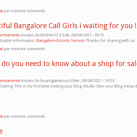
ti
per inserire commenti.
iful Bangalore Call Girls i waiting for you !
permanente
Inviato da
Reshmi12
il Sab, 09/04/2021 - 09:15
aluable information.
Bangalore Escorts Service
Thanks for sharing with us
ti
per inserire commenti.
 do you need to know about a shop for sal
permanente
Inviato da
boardgamesaz
il Mer, 09/08/2021 - 10:53
aring. This is my first time visiting your blog. Really I like your Blog. Keep
ti
per inserire commenti.
e