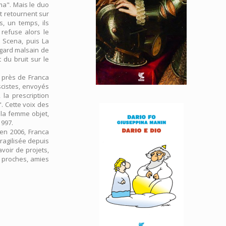
ma". Mais le duo
t retournent sur
, un temps, ils
refuse alors le
a Scena, puis La
egard malsain de
 du bruit sur le
t près de Franca
scistes, envoyés
 la prescription
l". Cette voix des
 la femme objet,
1997.
 en 2006, Franca
ragilisée depuis
voir de projets,
s proches, amies