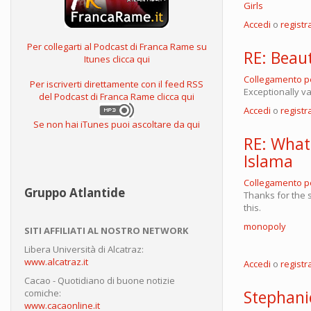
Girls
Accedi
o
registra
Per collegarti al Podcast di Franca Rame su
RE: Beaut
Itunes clicca qui
Collegamento 
Per iscriverti direttamente con il feed RSS
Exceptionally v
del Podcast di Franca Rame clicca qui
Accedi
o
registra
Se non hai iTunes puoi ascoltare da qui
RE: What
Islama
Collegamento 
Gruppo Atlantide
Thanks for the sh
this.
monopoly
SITI AFFILIATI AL NOSTRO NETWORK
Libera Università di Alcatraz:
www.alcatraz.it
Accedi
o
registra
Cacao - Quotidiano di buone notizie
Stephani
comiche:
www.cacaonline.it