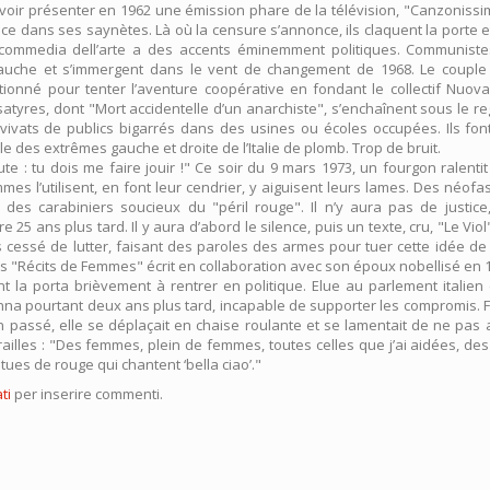
 voir présenter en 1962 une émission phare de la télévision, "Canzonissi
e dans ses saynètes. Là où la censure s’annonce, ils claquent la porte e
commedia dell’arte a des accents éminemment politiques. Communistes
gauche et s’immergent dans le vent de changement de 1968. Le couple 
ionné pour tenter l’aventure coopérative en fondant le collectif Nuov
tyres, dont "Mort accidentelle d’un anarchiste", s’enchaînent sous le r
s vivats de publics bigarrés dans des usines ou écoles occupées. Ils font
lle des extrêmes gauche et droite de l’Italie de plomb. Trop de bruit.
ute : tu dois me faire jouir !" Ce soir du 9 mars 1973, un fourgon ralenti
es l’utilisent, en font leur cendrier, y aiguisent leurs lames. Des néofa
des carabiniers soucieux du "péril rouge". Il n’y aura pas de justice,
re 25 ans plus tard. Il y aura d’abord le silence, puis un texte, cru, "Le Vio
cessé de lutter, faisant des paroles des armes pour tuer cette idée de
"Récits de Femmes" écrit en collaboration avec son époux nobellisé en 
la porta brièvement à rentrer en politique. Elue au parlement italien
a pourtant deux ans plus tard, incapable de supporter les compromis. F
n passé, elle se déplaçait en chaise roulante et se lamentait de ne pas a
ailles : "Des femmes, plein de femmes, toutes celles que j’ai aidées, de
ues de rouge qui chantent ‘bella ciao’."
ti
per inserire commenti.