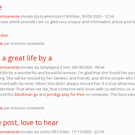
e
permanente
Inviato da
lisamorrison118
il Mar, 05/05/2020 - 12:56
 nice article provide I am so glad very unique and informative article post
acket
ti
per inserire commenti.
a great life by a
permanente
Inviato da
SimpleJack
il Ven, 09/18/2020 - 08:44
t life by a wonderful and beautiful woman. I'm glad that she found her p
ng. She will be missed by her families and friends and all the people who 
earned with my mom. When she died I always missed her. It is true what K
interview. That when we die, that someone who loves with us will miss us. 
ound this
blockman go
and
prodigy play for free
on computer. The best edu
ti
per inserire commenti.
post, love to hear
permanente
Inviato da
civiho1957
il Mer, 11/11/2020 - 22:19