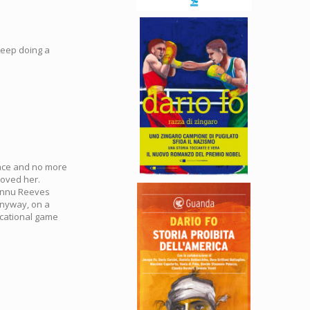
 keep doing a
eace and no more
loved her.
eannu Reeves
Anyway, on a
cational game