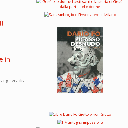
!!
e in
 doing more like