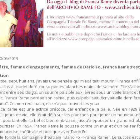
30/05/2013
tre, femme d’engagements, femme de Dario Fo, Franca Rame s’est
tion
tite, sept, huit ans, j’avais une pensée qui m’exaltait : mourir." Franca enfil
s lilas à l’ourlet doré cousu par les blanches mains de sa mère. Elle s’allong
nt entre ses doigts, un sourire paisible aux lèvres sous un voile blanc et 
c, Franca Rame perdait son calme, puis culpabilisait, écrivait-elle derniè
iano". Ce mercredi matin, elle n’a pas rouvert les yeux.
ca Rame est une actrice précoce, car enfant de la balle. Née en 1929 
huit jours de vie, elle était déjà sur les planches pour jouer un nouveau-né
i, pourtant elle l’a bel et bien embrassé, jusqu’à épouser un grand échal
courtiser. En 1954, Franca Rame le pousse contre un mur et d’un baiser
oureuse, théâtrale et politique avec Dario Fo.
ple fonde la compagnie théâtrale "Dario Fo - Franca Rame". Le succès est