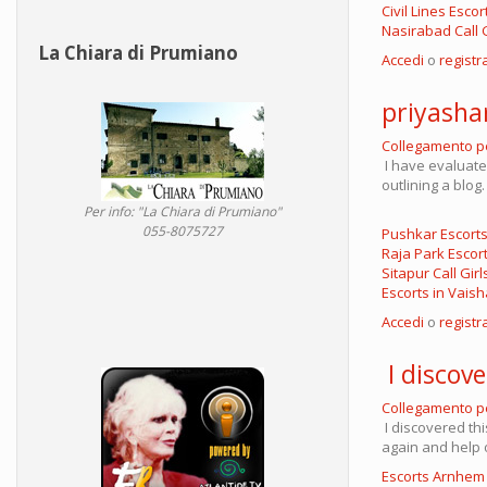
Civil Lines Escor
Nasirabad Call G
La Chiara di Prumiano
Accedi
o
registra
priyash
Collegamento 
I have evaluated
outlining a blog
Per info: "La Chiara di Prumiano"
055-8075727
Pushkar Escorts
Raja Park Escor
Sitapur Call Girl
Escorts in Vaish
Accedi
o
registra
I discov
Collegamento 
I discovered thi
again and help 
Escorts Arnhe