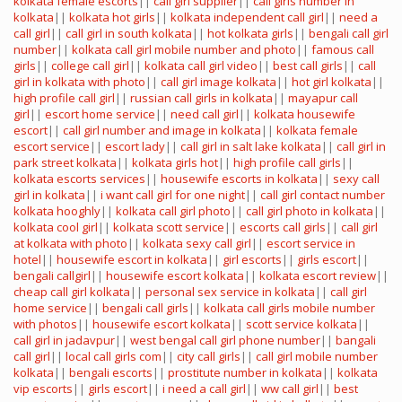
kolkata female escorts
||
call girl supplier
||
call girls number in
kolkata
||
kolkata hot girls
||
kolkata independent call girl
||
need a
call girl
||
call girl in south kolkata
||
hot kolkata girls
||
bengali call girl
number
||
kolkata call girl mobile number and photo
||
famous call
girls
||
college call girl
||
kolkata call girl video
||
best call girls
||
call
girl in kolkata with photo
||
call girl image kolkata
||
hot girl kolkata
||
high profile call girl
||
russian call girls in kolkata
||
mayapur call
girl
||
escort home service
||
need call girl
||
kolkata housewife
escort
||
call girl number and image in kolkata
||
kolkata female
escort service
||
escort lady
||
call girl in salt lake kolkata
||
call girl in
park street kolkata
||
kolkata girls hot
||
high profile call girls
||
kolkata escorts services
||
housewife escorts in kolkata
||
sexy call
girl in kolkata
||
i want call girl for one night
||
call girl contact number
kolkata hooghly
||
kolkata call girl photo
||
call girl photo in kolkata
||
kolkata cool girl
||
kolkata scott service
||
escorts call girls
||
call girl
at kolkata with photo
||
kolkata sexy call girl
||
escort service in
hotel
||
housewife escort in kolkata
||
girl escorts
||
girls escort
||
bengali callgirl
||
housewife escort kolkata
||
kolkata escort review
||
cheap call girl kolkata
||
personal sex service in kolkata
||
call girl
home service
||
bengali call girls
||
kolkata call girls mobile number
with photos
||
housewife escort kolkata
||
scott service kolkata
||
call girl in jadavpur
||
west bengal call girl phone number
||
bangali
call girl
||
local call girls com
||
city call girls
||
call girl mobile number
kolkata
||
bengali escorts
||
prostitute number in kolkata
||
kolkata
vip escorts
||
girls escort
||
i need a call girl
||
ww call girl
||
best