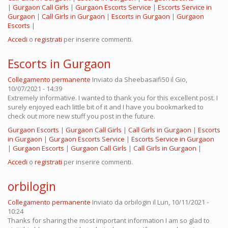
|
Gurgaon Call Girls
|
Gurgaon Escorts Service
|
Escorts Service in
Gurgaon
|
Call Girls in Gurgaon
|
Escorts in Gurgaon
|
Gurgaon
Escorts
|
Accedi
o
registrati
per inserire commenti.
Escorts in Gurgaon
Collegamento permanente
Inviato da
Sheebasaifi50
il Gio,
10/07/2021 - 14:39
Extremely informative. I wanted to thank you for this excellent post. I
surely enjoyed each little bit of it and I have you bookmarked to
check out more new stuff you post in the future.
Gurgaon Escorts
|
Gurgaon Call Girls
|
Call Girls in Gurgaon
|
Escorts
in Gurgaon
|
Gurgaon Escorts Service
|
Escorts Service in Gurgaon
|
Gurgaon Escorts
|
Gurgaon Call Girls
|
Call Girls in Gurgaon
|
Accedi
o
registrati
per inserire commenti.
orbilogin
Collegamento permanente
Inviato da
orbilogin
il Lun, 10/11/2021 -
10:24
Thanks for sharing the most important information I am so glad to