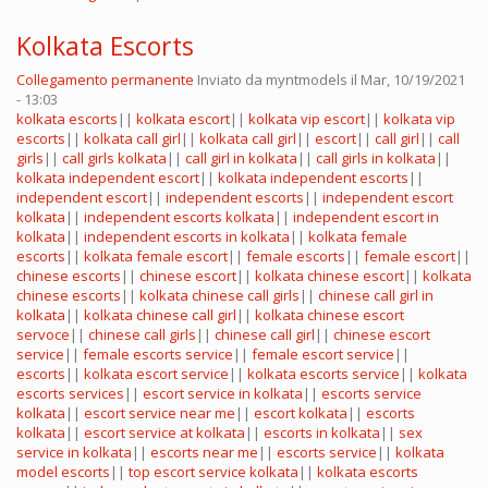
Kolkata Escorts
Collegamento permanente
Inviato da
myntmodels
il Mar, 10/19/2021
- 13:03
kolkata escorts
||
kolkata escort
||
kolkata vip escort
||
kolkata vip
escorts
||
kolkata call girl
||
kolkata call girl
||
escort
||
call girl
||
call
girls
||
call girls kolkata
||
call girl in kolkata
||
call girls in kolkata
||
kolkata independent escort
||
kolkata independent escorts
||
independent escort
||
independent escorts
||
independent escort
kolkata
||
independent escorts kolkata
||
independent escort in
kolkata
||
independent escorts in kolkata
||
kolkata female
escorts
||
kolkata female escort
||
female escorts
||
female escort
||
chinese escorts
||
chinese escort
||
kolkata chinese escort
||
kolkata
chinese escorts
||
kolkata chinese call girls
||
chinese call girl in
kolkata
||
kolkata chinese call girl
||
kolkata chinese escort
servoce
||
chinese call girls
||
chinese call girl
||
chinese escort
service
||
female escorts service
||
female escort service
||
escorts
||
kolkata escort service
||
kolkata escorts service
||
kolkata
escorts services
||
escort service in kolkata
||
escorts service
kolkata
||
escort service near me
||
escort kolkata
||
escorts
kolkata
||
escort service at kolkata
||
escorts in kolkata
||
sex
service in kolkata
||
escorts near me
||
escorts service
||
kolkata
model escorts
||
top escort service kolkata
||
kolkata escorts