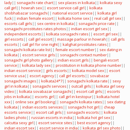
lady
||
sonagachi rate chart
||
sex places in kolkata
||
kolkata sexy
call girl
||
howrah sex
||
escort service call girl
||
kolkata
shobhabazar sonagachi
||
national escort service
||
kolkata girl
fuck
||
indian female escort
||
kolkata home sex
||
real call girl sex
||
escorts call girls
||
sex centre in kolkata
||
sonagachi price rate
||
sonagachi prostitutes rates photos
||
indian escort girl sex
||
independent escorts
||
kolkata sonagachi rates
||
escort girl sex
||
girl escorts
||
call girl escort
||
massage parlour in howrah
||
call girls
escorts
||
call girl for one night
||
kalighat prostitutes rates
||
sonagachi kolkata rate list
||
female escort number
||
sex dating in
kolkata
||
escort service girls
||
sonagachi contact number
||
sonagachi girl photo gallery
||
indian escort girls
||
bengali escort
service
||
kolkata lady sex
||
prostitution in kolkata phone number
||
indian escort service
||
girls escorts
||
kolkata model sex
||
escort
service usa
||
escort agency
||
call girl escorts
||
sovabazar
sonagachi images
||
kolkata24*7
||
sonagachi kolkata rate
||
sexy
girl in kolkata
||
sonagachi services
||
outcall girls
||
kolkata girl sexy
video
||
kolkata sovabazar sonagachi
||
escort call girls
||
escorts
jobs in kolkata
||
escorts girl
||
call girl in kestopur
||
kolkata hotel
xxx
||
online sex girl booking
||
sonagachi kolkata rates
||
sex dating
kolkata
||
indian escorts services
||
sonagachi hot girl
||
cheap
escorts service
||
escort call girls
||
sonagachi escorts
||
kolkata
ladies photo
||
russian escorts in india
||
kolkata hot girl sex
||
calcutta sexy girl
||
escort service sites
||
best escort agency
||
indian escort sex
||
escort service in india
||
kolkata girl sex photo
||