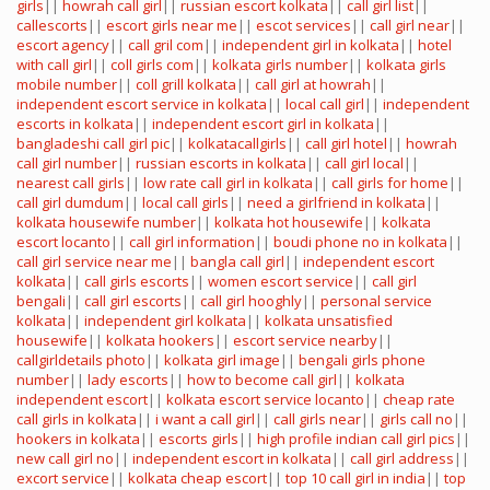
girls
||
howrah call girl
||
russian escort kolkata
||
call girl list
||
callescorts
||
escort girls near me
||
escot services
||
call girl near
||
escort agency
||
call gril com
||
independent girl in kolkata
||
hotel
with call girl
||
coll girls com
||
kolkata girls number
||
kolkata girls
mobile number
||
coll grill kolkata
||
call girl at howrah
||
independent escort service in kolkata
||
local call girl
||
independent
escorts in kolkata
||
independent escort girl in kolkata
||
bangladeshi call girl pic
||
kolkatacallgirls
||
call girl hotel
||
howrah
call girl number
||
russian escorts in kolkata
||
call girl local
||
nearest call girls
||
low rate call girl in kolkata
||
call girls for home
||
call girl dumdum
||
local call girls
||
need a girlfriend in kolkata
||
kolkata housewife number
||
kolkata hot housewife
||
kolkata
escort locanto
||
call girl information
||
boudi phone no in kolkata
||
call girl service near me
||
bangla call girl
||
independent escort
kolkata
||
call girls escorts
||
women escort service
||
call girl
bengali
||
call girl escorts
||
call girl hooghly
||
personal service
kolkata
||
independent girl kolkata
||
kolkata unsatisfied
housewife
||
kolkata hookers
||
escort service nearby
||
callgirldetails photo
||
kolkata girl image
||
bengali girls phone
number
||
lady escorts
||
how to become call girl
||
kolkata
independent escort
||
kolkata escort service locanto
||
cheap rate
call girls in kolkata
||
i want a call girl
||
call girls near
||
girls call no
||
hookers in kolkata
||
escorts girls
||
high profile indian call girl pics
||
new call girl no
||
independent escort in kolkata
||
call girl address
||
excort service
||
kolkata cheap escort
||
top 10 call girl in india
||
top