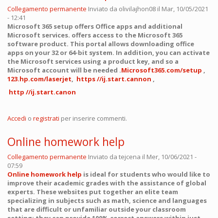
Collegamento permanente
Inviato da
olivilajhon08
il Mar, 10/05/2021
- 12:41
Microsoft 365 setup offers Office apps and additional
Microsoft services. offers access to the Microsoft 365
software product. This portal allows downloading office
apps on your 32 or 64-bit system. In addition, you can activate
the Microsoft services using a product key, and so a
Microsoft account will be needed .
Microsoft365.com/setup
,
123.hp.com/laserjet
,
https //ij.start.cannon
,
http //ij.start.canon
Accedi
o
registrati
per inserire commenti.
Online homework help
Collegamento permanente
Inviato da
tejcena
il Mer, 10/06/2021 -
07:59
Online homework help
is ideal for students who would like to
improve their academic grades with the assistance of global
experts. These websites put together an elite team
specializing in subjects such as math, science and languages
that are difficult or unfamiliar outside your classroom