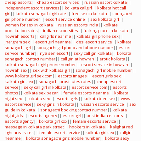
cheap escorts
||
cheap escort services
||
russian escort kolkata
||
independent escort services
||
kolkata callgirl
||
kolkata hot call
girl
||
kolkata sonagachi girl rate
||
free sex in kolkata
||
sonagachi
girl phone number
||
escort service online
||
sex kolkata girl
||
women for sex in kolkata
||
russian escorts india
||
kolkata
prostitution rates
||
indian escort sites
||
fucking place in kolkata
||
howrah escorts
||
callgirls near me
||
kolkata girl phone sex
||
jhargram sex
||
escort girl near me
||
desi escort service
||
kolkata
sonagachi girl
||
sonagachi girl photo and phone number
||
escort
service number
||
riya sen escort
||
sexy call girl kolkata
||
kolkata
sonagachi contact number
||
call girl at howrah
||
erotic kolkata
||
kolkata sonagachi girl phone number
||
escort service in howrah
||
howrah sex
||
sex with kolkata girl
||
sonagachi girl mobile number
||
www kolkata girl sex com
||
escorts images
||
escort girls sex
||
kalkata girl sex
||
sonagachi prostitutes rates
||
cheap escort
service
||
sexy call girl in kolkata
||
escort service com
||
escorts
photos
||
kolkata sex bazar
||
female escorts near me
||
kolkata
night sex
||
culcutta sex
||
escorts girls
||
kolkata teen sex
||
www
escort service
||
sexy girls in kolkata
||
russian escorts service
||
sex
guide in kolkata
||
sonagachi booking contact number
||
kolkata
night girls
||
escorts agency
||
escort girl
||
best indian escorts
||
escorts agency
||
kolkata girl xxx
||
female escorts service
||
massage in kolkata park street
||
hookers in kolkata
||
kalighat red
light area rates
||
female escort service
||
kolkata girl sex
||
callgirl
near me
||
kolkata sonagachi girls mobile number
||
kolkata sexy