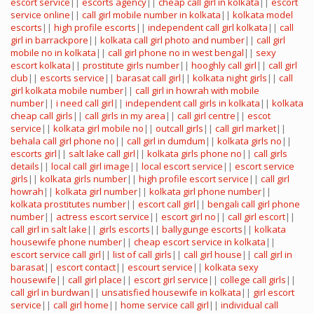
escort service
||
escorts agency
||
cheap call girl in kolkata
||
escort
service online
||
call girl mobile number in kolkata
||
kolkata model
escorts
||
high profile escorts
||
independent call girl kolkata
||
call
girl in barrackpore
||
kolkata call girl photo and number
||
call girl
mobile no in kolkata
||
call girl phone no in west bengal
||
sexy
escort kolkata
||
prostitute girls number
||
hooghly call girl
||
call girl
club
||
escorts service
||
barasat call girl
||
kolkata night girls
||
call
girl kolkata mobile number
||
call girl in howrah with mobile
number
||
i need call girl
||
independent call girls in kolkata
||
kolkata
cheap call girls
||
call girls in my area
||
call girl centre
||
escot
service
||
kolkata girl mobile no
||
outcall girls
||
call girl market
||
behala call girl phone no
||
call girl in dumdum
||
kolkata girls no
||
escorts girl
||
salt lake call girl
||
kolkata girls phone no
||
call girls
details
||
local call girl image
||
local escort service
||
escort service
girls
||
kolkata girls number
||
high profile escort service
||
call girl
howrah
||
kolkata girl number
||
kolkata girl phone number
||
kolkata prostitutes number
||
escort call girl
||
bengali call girl phone
number
||
actress escort service
||
escort girl no
||
call girl escort
||
call girl in salt lake
||
girls escorts
||
ballygunge escorts
||
kolkata
housewife phone number
||
cheap escort service in kolkata
||
escort service call girl
||
list of call girls
||
call girl house
||
call girl in
barasat
||
escort contact
||
escourt service
||
kolkata sexy
housewife
||
call girl place
||
escort girl service
||
college call girls
||
call girl in burdwan
||
unsatisfied housewife in kolkata
||
girl escort
service
||
call girl home
||
home service call girl
||
individual call