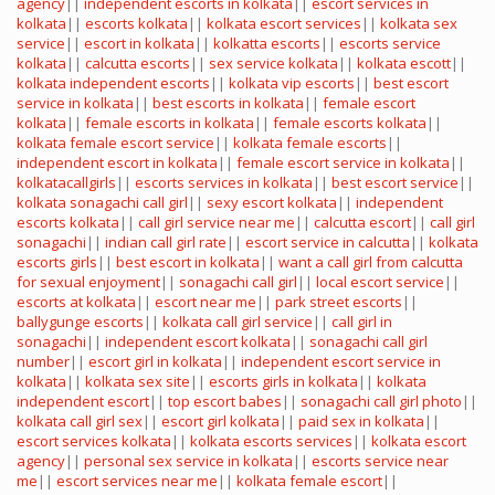
agency
||
independent escorts in kolkata
||
escort services in
kolkata
||
escorts kolkata
||
kolkata escort services
||
kolkata sex
service
||
escort in kolkata
||
kolkatta escorts
||
escorts service
kolkata
||
calcutta escorts
||
sex service kolkata
||
kolkata escott
||
kolkata independent escorts
||
kolkata vip escorts
||
best escort
service in kolkata
||
best escorts in kolkata
||
female escort
kolkata
||
female escorts in kolkata
||
female escorts kolkata
||
kolkata female escort service
||
kolkata female escorts
||
independent escort in kolkata
||
female escort service in kolkata
||
kolkatacallgirls
||
escorts services in kolkata
||
best escort service
||
kolkata sonagachi call girl
||
sexy escort kolkata
||
independent
escorts kolkata
||
call girl service near me
||
calcutta escort
||
call girl
sonagachi
||
indian call girl rate
||
escort service in calcutta
||
kolkata
escorts girls
||
best escort in kolkata
||
want a call girl from calcutta
for sexual enjoyment
||
sonagachi call girl
||
local escort service
||
escorts at kolkata
||
escort near me
||
park street escorts
||
ballygunge escorts
||
kolkata call girl service
||
call girl in
sonagachi
||
independent escort kolkata
||
sonagachi call girl
number
||
escort girl in kolkata
||
independent escort service in
kolkata
||
kolkata sex site
||
escorts girls in kolkata
||
kolkata
independent escort
||
top escort babes
||
sonagachi call girl photo
||
kolkata call girl sex
||
escort girl kolkata
||
paid sex in kolkata
||
escort services kolkata
||
kolkata escorts services
||
kolkata escort
agency
||
personal sex service in kolkata
||
escorts service near
me
||
escort services near me
||
kolkata female escort
||