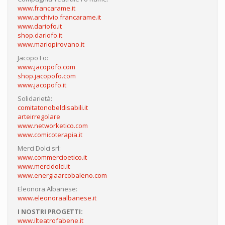
www.francarame.it
www.archivio.francarame.it
www.dariofo.it
shop.dariofo.it
www.mariopirovano.it
Jacopo Fo:
www.jacopofo.com
shop.jacopofo.com
www.jacopofo.it
Solidarietà:
comitatonobeldisabili.it
arteirregolare
www.networketico.com
www.comicoterapia.it
Merci Dolci srl:
www.commercioetico.it
www.mercidolci.it
www.energiaarcobaleno.com
Eleonora Albanese:
www.eleonoraalbanese.it
I NOSTRI PROGETTI:
www.ilteatrofabene.it