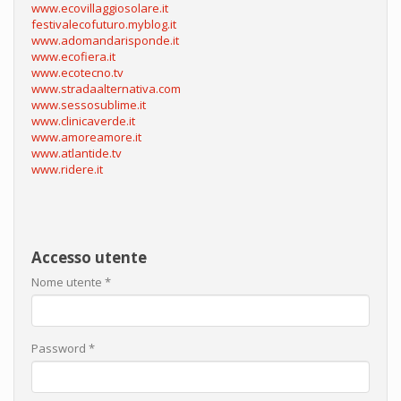
www.ecovillaggiosolare.it
festivalecofuturo.myblog.it
www.adomandarisponde.it
www.ecofiera.it
www.ecotecno.tv
www.stradaalternativa.com
www.sessosublime.it
www.clinicaverde.it
www.amoreamore.it
www.atlantide.tv
www.ridere.it
Accesso utente
Nome utente
*
Password
*