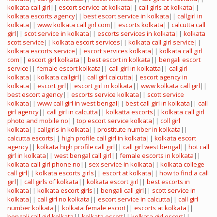
kolkata call girl
||
escort service at kolkata
||
call girls at kolkata
||
kolkata escorts agency
||
best escort service in kolkata
||
callgirl in
kolkata
||
www kolkata call girl com
||
escorts kolkata
||
calcutta call
girl
||
scot service in kolkata
||
escorts services in kolkata
||
kolkata
scott service
||
kolkata escort services
||
kolkata call girl service
||
kolkata escorts service
||
escort services kolkata
||
kolkata call girl
com
||
escort girl kolkata
||
best escort in kolkata
||
bengali escort
service
||
female escort kolkata
||
call girl in kolkatta
||
callgirl
kolkata
||
kolkata callgirl
||
call girl calcutta
||
escort agency in
kolkata
||
escort girl
||
escort girl in kolkata
||
www kolkata call girl
||
best escort agency
||
escorts service kolkata
||
scott service
kolkata
||
www call girl in west bengal
||
best call girl in kolkata
||
call
girl agency
||
call girl in calcutta
||
kolkatta escorts
||
kolkata call girl
photo and mobile no
||
top escort service kolkata
||
coll girl
kolkata
||
callgirls in kolkata
||
prostitute number in kolkata
||
calcutta escorts
||
high profile call girl in kolkata
||
kolkata escort
agency
||
kolkata high profile call girl
||
call girl west bengal
||
hot call
girl in kolkata
||
west bengal call girl
||
female escorts in kolkata
||
kolkata call girl phone no
||
sex service in kolkata
||
kolkata college
call girl
||
kolkata escorts girls
||
escort at kolkata
||
how to find a call
girl
||
call girls of kolkata
||
kolkata escort girl
||
best escorts in
kolkata
||
kolkata escort girls
||
bengali call girl
||
scott service in
kolkata
||
call girl no kolkata
||
escort service in calcutta
||
call girl
number kolkata
||
kolkata female escort
||
escorts at kolkata
||
bengali call girl kolkata
||
kolkata escott
||
kolkata girl escort
||