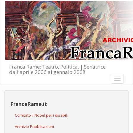
Salta al contenuto principale
Franca Rame: Teatro, Politica. | Senatrice
dall'aprile 2006 al gennaio 2008
Toggle
navigati
FrancaRame.it
Comitato il Nobel per i disabili
Archivio Pubblicazioni