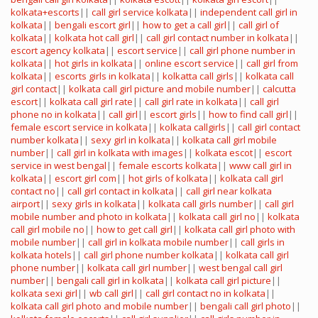
kolkata+escorts
||
call girl service kolkata
||
independent call girl in
kolkata
||
bengali escort girl
||
how to get a call girl
||
call girl of
kolkata
||
kolkata hot call girl
||
call girl contact number in kolkata
||
escort agency kolkata
||
escort service
||
call girl phone number in
kolkata
||
hot girls in kolkata
||
online escort service
||
call girl from
kolkata
||
escorts girls in kolkata
||
kolkatta call girls
||
kolkata call
girl contact
||
kolkata call girl picture and mobile number
||
calcutta
escort
||
kolkata call girl rate
||
call girl rate in kolkata
||
call girl
phone no in kolkata
||
call girl
||
escort girls
||
how to find call girl
||
female escort service in kolkata
||
kolkata callgirls
||
call girl contact
number kolkata
||
sexy girl in kolkata
||
kolkata call girl mobile
number
||
call girl in kolkata with images
||
kolkata escot
||
escort
service in west bengal
||
female escorts kolkata
||
www call girl in
kolkata
||
escort girl com
||
hot girls of kolkata
||
kolkata call girl
contact no
||
call girl contact in kolkata
||
call girl near kolkata
airport
||
sexy girls in kolkata
||
kolkata call girls number
||
call girl
mobile number and photo in kolkata
||
kolkata call girl no
||
kolkata
call girl mobile no
||
how to get call girl
||
kolkata call girl photo with
mobile number
||
call girl in kolkata mobile number
||
call girls in
kolkata hotels
||
call girl phone number kolkata
||
kolkata call girl
phone number
||
kolkata call girl number
||
west bengal call girl
number
||
bengali call girl in kolkata
||
kolkata call girl picture
||
kolkata sexi girl
||
wb call girl
||
call girl contact no in kolkata
||
kolkata call girl photo and mobile number
||
bengali call girl photo
||