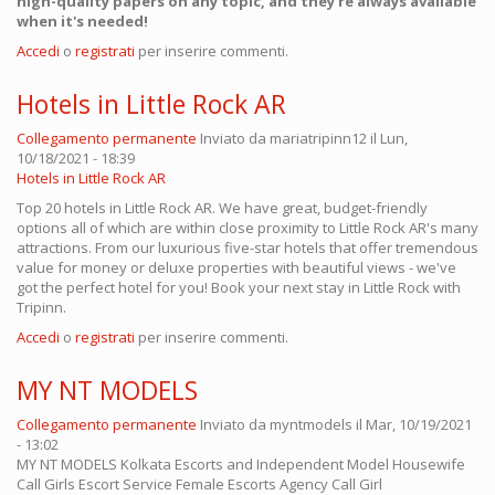
high-quality papers on any topic, and they're always available
when it's needed!
Accedi
o
registrati
per inserire commenti.
Hotels in Little Rock AR
Collegamento permanente
Inviato da
mariatripinn12
il Lun,
10/18/2021 - 18:39
Hotels in Little Rock AR
Top 20 hotels in Little Rock AR. We have great, budget-friendly
options all of which are within close proximity to Little Rock AR's many
attractions. From our luxurious five-star hotels that offer tremendous
value for money or deluxe properties with beautiful views - we've
got the perfect hotel for you! Book your next stay in Little Rock with
Tripinn.
Accedi
o
registrati
per inserire commenti.
MY NT MODELS
Collegamento permanente
Inviato da
myntmodels
il Mar, 10/19/2021
- 13:02
MY NT MODELS Kolkata Escorts and Independent Model Housewife
Call Girls Escort Service Female Escorts Agency Call Girl