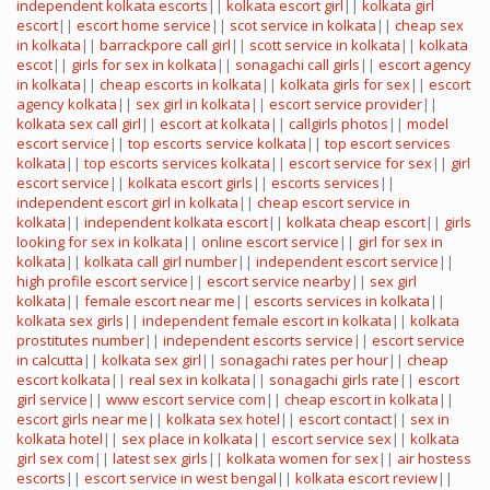
independent kolkata escorts
||
kolkata escort girl
||
kolkata girl
escort
||
escort home service
||
scot service in kolkata
||
cheap sex
in kolkata
||
barrackpore call girl
||
scott service in kolkata
||
kolkata
escot
||
girls for sex in kolkata
||
sonagachi call girls
||
escort agency
in kolkata
||
cheap escorts in kolkata
||
kolkata girls for sex
||
escort
agency kolkata
||
sex girl in kolkata
||
escort service provider
||
kolkata sex call girl
||
escort at kolkata
||
callgirls photos
||
model
escort service
||
top escorts service kolkata
||
top escort services
kolkata
||
top escorts services kolkata
||
escort service for sex
||
girl
escort service
||
kolkata escort girls
||
escorts services
||
independent escort girl in kolkata
||
cheap escort service in
kolkata
||
independent kolkata escort
||
kolkata cheap escort
||
girls
looking for sex in kolkata
||
online escort service
||
girl for sex in
kolkata
||
kolkata call girl number
||
independent escort service
||
high profile escort service
||
escort service nearby
||
sex girl
kolkata
||
female escort near me
||
escorts services in kolkata
||
kolkata sex girls
||
independent female escort in kolkata
||
kolkata
prostitutes number
||
independent escorts service
||
escort service
in calcutta
||
kolkata sex girl
||
sonagachi rates per hour
||
cheap
escort kolkata
||
real sex in kolkata
||
sonagachi girls rate
||
escort
girl service
||
www escort service com
||
cheap escort in kolkata
||
escort girls near me
||
kolkata sex hotel
||
escort contact
||
sex in
kolkata hotel
||
sex place in kolkata
||
escort service sex
||
kolkata
girl sex com
||
latest sex girls
||
kolkata women for sex
||
air hostess
escorts
||
escort service in west bengal
||
kolkata escort review
||