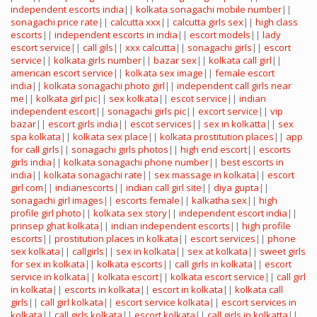
independent escorts india
||
kolkata sonagachi mobile number
||
sonagachi price rate
||
calcutta xxx
||
calcutta girls sex
||
high class
escorts
||
independent escorts in india
||
escort models
||
lady
escort service
||
call gils
||
xxx calcutta
||
sonagachi girls
||
escort
service
||
kolkata girls number
||
bazar sex
||
kolkata call girl
||
american escort service
||
kolkata sex image
||
female escort
india
||
kolkata sonagachi photo girl
||
independent call girls near
me
||
kolkata girl pic
||
sex kolkata
||
escot service
||
indian
independent escort
||
sonagachi girls pic
||
excort service
||
vip
bazar
||
escort girls india
||
escot services
||
sex in kolkatta
||
sex
spa kolkata
||
kolkata sex place
||
kolkata prostitution places
||
app
for call girls
||
sonagachi girls photos
||
high end escort
||
escorts
girls india
||
kolkata sonagachi phone number
||
best escorts in
india
||
kolkata sonagachi rate
||
sex massage in kolkata
||
escort
girl com
||
indianescorts
||
indian call girl site
||
diya gupta
||
sonagachi girl images
||
escorts female
||
kalkatha sex
||
high
profile girl photo
||
kolkata sex story
||
independent escort india
||
prinsep ghat kolkata
||
indian independent escorts
||
high profile
escorts
||
prostitution places in kolkata
||
escort services
||
phone
sex kolkata
||
callgirls
||
sex in kolkata
||
sex at kolkata
||
sweet girls
for sex in kolkata
||
kolkata escorts
||
call girls in kolkata
||
escort
service in kolkata
||
kolkata escort
||
kolkata escort service
||
call girl
in kolkata
||
escorts in kolkata
||
escort in kolkata
||
kolkata call
girls
||
call girl kolkata
||
escort service kolkata
||
escort services in
kolkata
||
call girls kolkata
||
escort kolkata
||
call girls in kolkatta
||