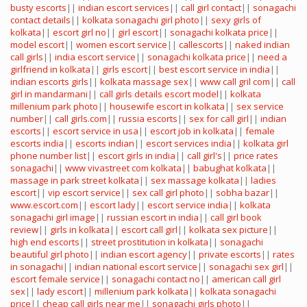
busty escorts
||
indian escort services
||
call girl contact
||
sonagachi
contact details
||
kolkata sonagachi girl photo
||
sexy girls of
kolkata
||
escort girl no
||
girl escort
||
sonagachi kolkata price
||
model escort
||
women escort service
||
callescorts
||
naked indian
call girls
||
india escort service
||
sonagachi kolkata price
||
need a
girlfriend in kolkata
||
girls escort
||
best escort service in india
||
indian escorts girls
||
kolkata massage sex
||
www call gril com
||
call
girl in mandarmani
||
call girls details
escort model
||
kolkata
millenium park photo
||
housewife escort in kolkata
||
sex service
number
||
call girls.com
||
russia escorts
||
sex for call girl
||
indian
escorts
||
escort service in usa
||
escort job in kolkata
||
female
escorts india
||
escorts indian
||
escort services india
||
kolkata girl
phone number list
||
escort girls in india
||
call girl's
||
price rates
sonagachi
||
www vivastreet com kolkata
||
babughat kolkata
||
massage in park street kolkata
||
sex massage kolkata
||
ladies
escort
||
vip escort service
||
sex call girl photo
||
sobha bazar
||
www.escort.com
||
escort lady
||
escort service india
||
kolkata
sonagachi girl image
||
russian escort in india
||
call girl book
review
||
girls in kolkata
||
escort call girl
||
kolkata sex picture
||
high end escorts
||
street prostitution in kolkata
||
sonagachi
beautiful girl photo
||
indian escort agency
||
private escorts
||
rates
in sonagachi
||
indian national escort service
||
sonagachi sex girl
||
escort female service
||
sonagachi contact no
||
american call girl
sex
||
lady escort
||
millenium park kolkata
||
kolkata sonagachi
price
||
cheap call girls near me
||
sonagachi girls photo
||