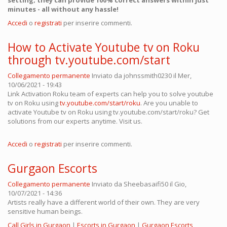
setting; they can provide 100% correct answers within just
minutes - all without any hassle!
Accedi
o
registrati
per inserire commenti.
How to Activate Youtube tv on Roku
through tv.youtube.com/start
Collegamento permanente
Inviato da
johnssmith0230
il Mer,
10/06/2021 - 19:43
Link Activation Roku team of experts can help you to solve youtube
tv on Roku using
tv.youtube.com/start/roku
. Are you unable to
activate Youtube tv on Roku using tv.youtube.com/start/roku? Get
solutions from our experts anytime. Visit us.
Accedi
o
registrati
per inserire commenti.
Gurgaon Escorts
Collegamento permanente
Inviato da
Sheebasaifi50
il Gio,
10/07/2021 - 14:36
Artists really have a different world of their own. They are very
sensitive human beings.
Call Girls in Gurgaon
|
Escorts in Gurgaon
|
Gurgaon Escorts