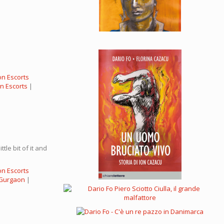
n Escorts
n Escorts
|
tle bit of it and
n Escorts
n Gurgaon
|