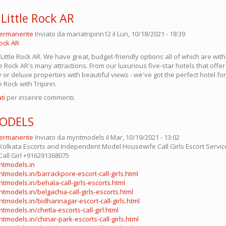
 Little Rock AR
permanente
Inviato da
mariatripinn12
il Lun, 10/18/2021 - 18:39
Rock AR
 Little Rock AR. We have great, budget-friendly options all of which are with
tle Rock AR's many attractions. From our luxurious five-star hotels that off
or deluxe properties with beautiful views - we've got the perfect hotel fo
le Rock with Tripinn.
ti
per inserire commenti.
ODELS
permanente
Inviato da
myntmodels
il Mar, 10/19/2021 - 13:02
lkata Escorts and Independent Model Housewife Call Girls Escort Servi
Call Girl +916291368075
ntmodels.in
tmodels.in/barrackpore-escort-call-girls.html
tmodels.in/behala-call-girls-escorts.html
tmodels.in/belgachia-call-girls-escorts.html
tmodels.in/bidhannagar-escort-call-girls.html
models.in/chetla-escorts-call-girl.html
tmodels.in/chinar-park-escorts-call-girls.html