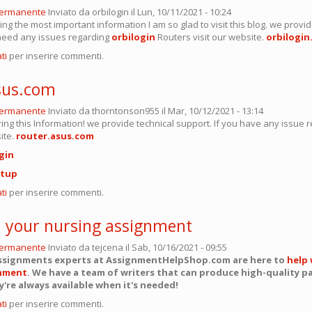
permanente
Inviato da
orbilogin
il Lun, 10/11/2021 - 10:24
ng the most important information I am so glad to visit this blog. we provid
 need any issues regarding
orbilogin
Routers visit our website.
orbilogin
ti
per inserire commenti.
sus.com
permanente
Inviato da
thorntonson955
il Mar, 10/12/2021 - 13:14
ing this Information! we provide technical support. If you have any issue 
site.
router.asus.com
gin
etup
ti
per inserire commenti.
h your nursing assignment
permanente
Inviato da
tejcena
il Sab, 10/16/2021 - 09:55
ssignments experts at AssignmentHelpShop.com are here to
help 
gnment
. We have a team of writers that can produce high-quality p
y're always available when it's needed!
ti
per inserire commenti.