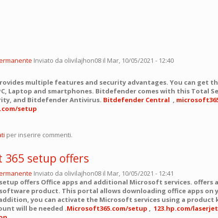
permanente
Inviato da
olivilajhon08
il Mar, 10/05/2021 - 12:40
rovides multiple features and security advantages. You can get t
PC, Laptop and smartphones. Bitdefender comes with this Total Se
ity, and Bitdefender Antivirus.
Bitdefender Central
,
microsoft36
5.com/setup
ti
per inserire commenti.
 365 setup offers
permanente
Inviato da
olivilajhon08
il Mar, 10/05/2021 - 12:41
setup offers Office apps and additional Microsoft services. offers 
software product. This portal allows downloading office apps on y
 addition, you can activate the Microsoft services using a product 
unt will be needed .
Microsoft365.com/setup
,
123.hp.com/laserjet
non
,