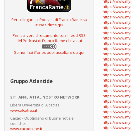
https://www.myn
https://www.mynt
https://www.myn
https://www.myn
Per collegarti al Podcast di Franca Rame su
https://www.mynt
Itunes clicca qui
https://www.myn
https://www.mynt
Per iscriverti direttamente con il feed RSS
https://www.myn
del Podcast di Franca Rame clicca qui
https://www.my
https://www.myn
Se non hai iTunes puoi ascoltare da qui
https://www.my
https://www.myn
https://www.myn
https://www.myn
https://www.myn
https://www.mynt
Gruppo Atlantide
https://www.myn
https://www.myn
https://www.mynt
SITI AFFILIATI AL NOSTRO NETWORK
https://www.mynt
Libera Università di Alcatraz:
https://www.myn
www.alcatraz.it
https://www.myn
https://www.myn
Cacao - Quotidiano di buone notizie
https://www.myn
comiche:
https://www.mynt
www.cacaonline.it