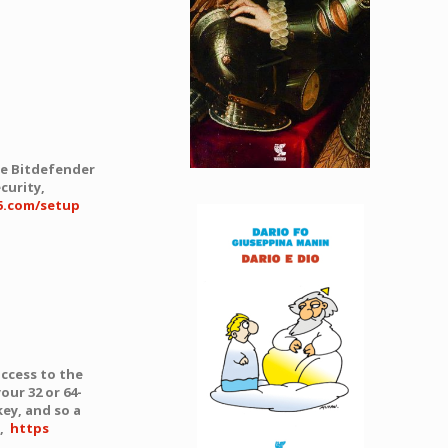
he Bitdefender
curity,
5.com/setup
access to the
our 32 or 64-
key, and so a
,
https