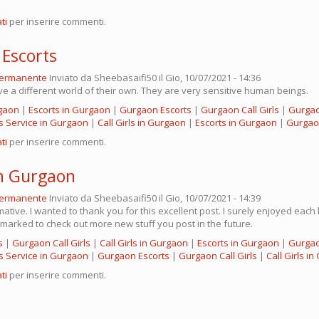
ti
per inserire commenti.
Escorts
permanente
Inviato da
Sheebasaifi50
il Gio, 10/07/2021 - 14:36
ave a different world of their own. They are very sensitive human beings.
rgaon
|
Escorts in Gurgaon
|
Gurgaon Escorts
|
Gurgaon Call Girls
|
Gurgao
s Service in Gurgaon
|
Call Girls in Gurgaon
|
Escorts in Gurgaon
|
Gurgao
ti
per inserire commenti.
in Gurgaon
permanente
Inviato da
Sheebasaifi50
il Gio, 10/07/2021 - 14:39
tive. I wanted to thank you for this excellent post. I surely enjoyed each lit
marked to check out more new stuff you post in the future.
s
|
Gurgaon Call Girls
|
Call Girls in Gurgaon
|
Escorts in Gurgaon
|
Gurgao
s Service in Gurgaon
|
Gurgaon Escorts
|
Gurgaon Call Girls
|
Call Girls i
ti
per inserire commenti.