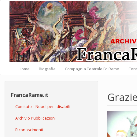
Salta al contenuto principale
Home
Biografia
Compagnia Teatrale Fo Rame
Cont
Grazie
FrancaRame.it
Comitato il Nobel per i disabili
Archivio Pubblicazioni
Riconoscimenti