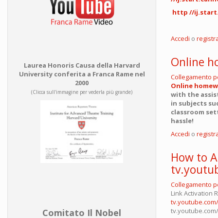
http //ij.star
Accedi
o
registra
Online h
Laurea Honoris Causa della Harvard
University conferita a Franca Rame nel
Collegamento 
2000
Online homew
(Clicca sull'immagine per vederla più grande)
with the assis
in subjects su
classroom sett
hassle!
Accedi
o
registra
How to A
tv.youtu
Collegamento 
Link Activation
tv.youtube.com/
tv.youtube.com/s
Comitato Il Nobel