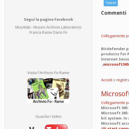
Tweet
Commenti
Segui la pagina Facebook
MusAlab - Museo Archivio Laboratorio
Franca Rame Dario Fo
Collegamento 
Bitdefender p
products for 
Internet Secur
,
microsoft36
Visita l'Archivio Fo-Rame
Accedi
o
registra
Microsoft
Collegamento 
Microsoft 365 
Microsoft 365 
Guarda i Video
bit system. In
Microsoft acco
//ij.start.can