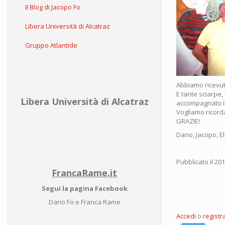
Il Blog di Jacopo Fo
Libera Università di Alcatraz
Gruppo Atlantide
Abbiamo ricevut
E tante sciarpe,
Libera Università di Alcatraz
accompagnato in 
Vogliamo ricorda
GRAZIE!
Dario, Jacopo, E
Pubblicato il 20
FrancaRame.it
Segui la pagina Facebook
Dario Fo e Franca Rame
Accedi
o
registra