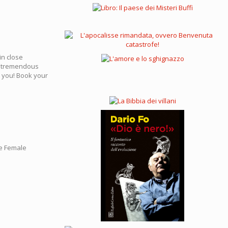
in close
er tremendous
r you! Book your
ce Female