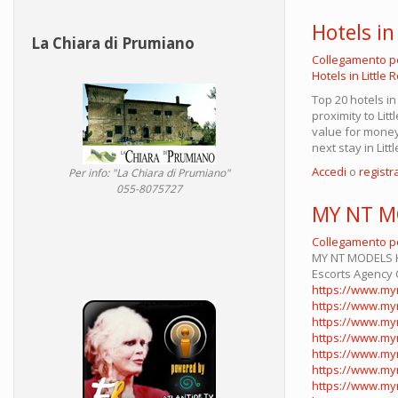
Hotels in
La Chiara di Prumiano
Collegamento 
Hotels in Little 
Top 20 hotels in
proximity to Lit
value for money 
next stay in Litt
Accedi
o
registra
Per info: "La Chiara di Prumiano"
055-8075727
MY NT M
Collegamento 
MY NT MODELS Ko
Escorts Agency 
https://www.my
https://www.myn
https://www.myn
https://www.myn
https://www.myn
https://www.mynt
https://www.myn