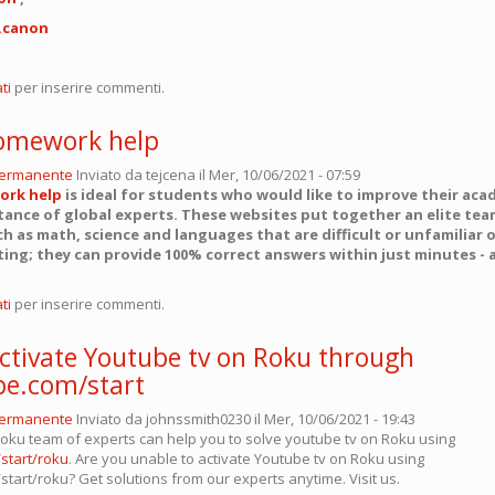
t.canon
ti
per inserire commenti.
omework help
permanente
Inviato da
tejcena
il Mer, 10/06/2021 - 07:59
ork help
is ideal for students who would like to improve their ac
tance of global experts. These websites put together an elite tea
ch as math, science and languages that are difficult or unfamiliar 
ing; they can provide 100% correct answers within just minutes - 
ti
per inserire commenti.
ctivate Youtube tv on Roku through
be.com/start
permanente
Inviato da
johnssmith0230
il Mer, 10/06/2021 - 19:43
 Roku team of experts can help you to solve youtube tv on Roku using
start/roku
. Are you unable to activate Youtube tv on Roku using
tart/roku? Get solutions from our experts anytime. Visit us.