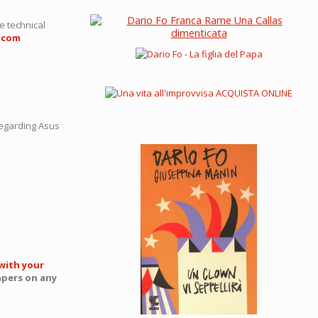
e technical
.com
regarding Asus
with your
apers on any