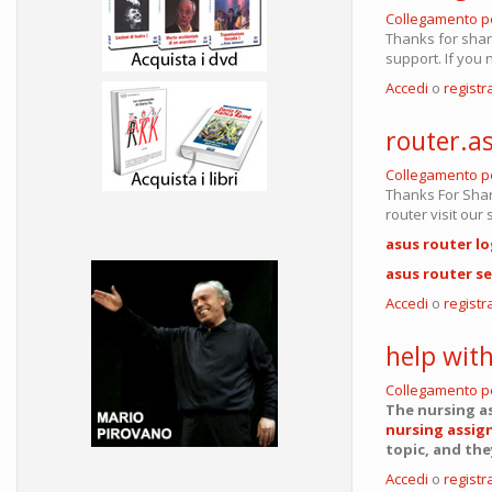
Collegamento 
Thanks for shari
support. If you
Accedi
o
registra
router.a
Collegamento 
Thanks For Shar
router visit our 
asus router lo
asus router s
Accedi
o
registra
help wit
Collegamento 
The nursing a
nursing assi
topic, and the
Accedi
o
registra