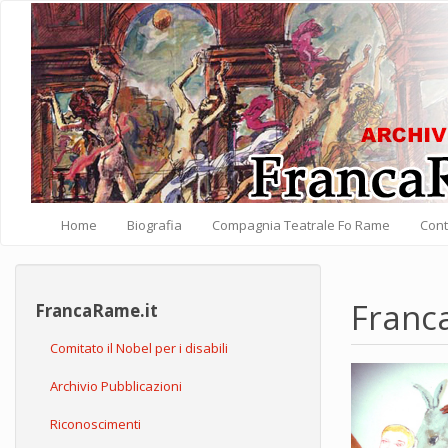
Salta al contenuto principale
Home
Biografia
Compagnia Teatrale Fo Rame
Cont
Franc
FrancaRame.it
Comitato il Nobel per i disabili
Archivio Pubblicazioni
Riconoscimenti