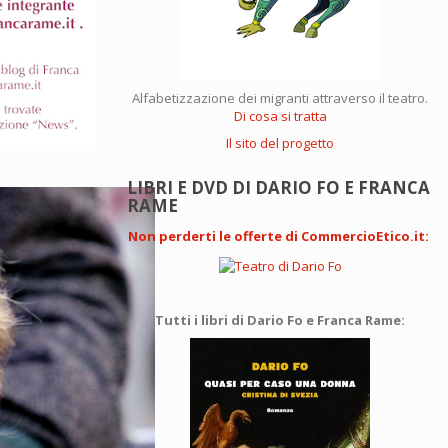
Alfabetizzazione dei migranti attraverso il teatro.
Di cosa si tratta
Il sito del progetto
LIBRI E DVD DI DARIO FO E FRANCA
RAME
Non perderti le offerte di CommercioEtico.it
:
Tutti i libri di Dario Fo e Franca Rame: