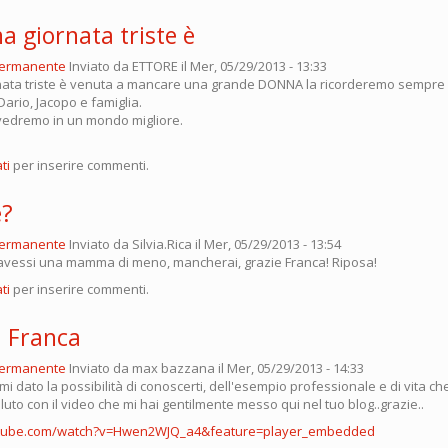
a giornata triste è
permanente
Inviato da
ETTORE
il Mer, 05/29/2013 - 13:33
nata triste è venuta a mancare una grande DONNA la ricorderemo sempre ne
ario, Jacopo e famiglia.
rivedremo in un mondo migliore.
ti
per inserire commenti.
e?
permanente
Inviato da
Silvia.Rica
il Mer, 05/29/2013 - 13:54
avessi una mamma di meno, mancherai, grazie Franca! Riposa!
ti
per inserire commenti.
a Franca
permanente
Inviato da
max bazzana
il Mer, 05/29/2013 - 14:33
i dato la possibilità di conoscerti, dell'esempio professionale e di vita c
saluto con il video che mi hai gentilmente messo qui nel tuo blog..grazie..
utube.com/watch?v=Hwen2WJQ_a4&feature=player_embedded