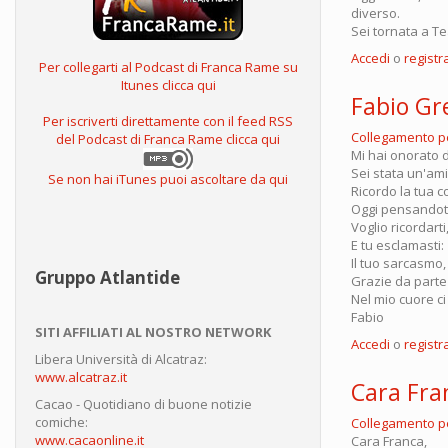
diverso.
Sei tornata a Te
Accedi
o
registra
Per collegarti al Podcast di Franca Rame su
Itunes clicca qui
Fabio Gr
Per iscriverti direttamente con il feed RSS
Collegamento 
del Podcast di Franca Rame clicca qui
Mi hai onorato d
Sei stata un'am
Se non hai iTunes puoi ascoltare da qui
Ricordo la tua
Oggi pensandoti 
Voglio ricordarti
E tu esclamasti: 
Il tuo sarcasmo, 
Gruppo Atlantide
Grazie da parte 
Nel mio cuore ci s
Fabio
SITI AFFILIATI AL NOSTRO NETWORK
Accedi
o
registra
Libera Università di Alcatraz:
www.alcatraz.it
Cara Fra
Cacao - Quotidiano di buone notizie
comiche:
Collegamento 
www.cacaonline.it
Cara Franca,