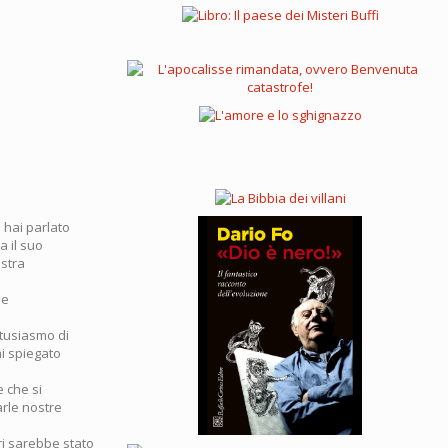
 hai parlato
a il suo
ostra
he
ntusiasmo di
ai spiegato
 che si
rle nostre
ri sarebbe stato