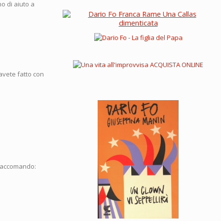
o di aiuto a
avete fatto con
 raccomando: