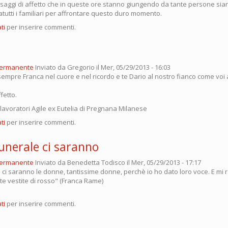
saggi di affetto che in queste ore stanno giungendo da tante persone sian
atutti i familiari per affrontare questo duro momento.
ti
per inserire commenti.
permanente
Inviato da
Gregorio
il Mer, 05/29/2013 - 16:03
empre Franca nel cuore e nel ricordo e te Dario al nostro fianco come voi 
fetto.
 i lavoratori Agile ex Eutelia di Pregnana Milanese
ti
per inserire commenti.
unerale ci saranno
permanente
Inviato da
Benedetta Todisco
il Mer, 05/29/2013 - 17:17
e ci saranno le donne, tantissime donne, perchè io ho dato loro voce. E mi
utte vestite di rosso" (Franca Rame)
ti
per inserire commenti.