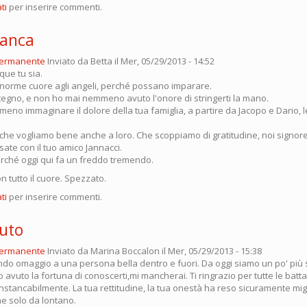
ti
per inserire commenti.
ranca
permanente
Inviato da
Betta
il Mer, 05/29/2013 - 14:52
que tu sia.
 enorme cuore agli angeli, perché possano imparare.
tegno, e non ho mai nemmeno avuto l'onore di stringerti la mano.
o immaginare il dolore della tua famiglia, a partire da Jacopo e Dario, le 
i che vogliamo bene anche a loro. Che scoppiamo di gratitudine, noi signor
isate con il tuo amico Jannacci.
erché oggi qui fa un freddo tremendo.
n tutto il cuore. Spezzato.
ti
per inserire commenti.
luto
permanente
Inviato da
Marina Boccalon
il Mer, 05/29/2013 - 15:38
ndo omaggio a una persona bella dentro e fuori. Da oggi siamo un po' più s
avuto la fortuna di conoscerti,mi mancherai. Ti ringrazio per tutte le batta
instancabilmente. La tua rettitudine, la tua onestà ha reso sicuramente migli
e solo da lontano.