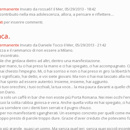
permanente
Inviato da
rossa61
il Mer, 05/29/2013 - 18:42
contribuito nella mia adolescenza, allora, a pensare e riflettere....
ti
per inserire commenti.
nca.
permanente
Inviato da
Daniele Tocco
il Mer, 05/29/2013 - 21:42
zza e il rammarico di non essere a Milano.
o incontrato.
ale che gridava dietro ad altri, dentro una manifestazione.
per mano, tu ci hai preso la mano e ci hai spiegato, ci hai accompagnato. Ci
 hai chiesto l'impegno. Mi, ci hai sorriso e non ci hai preso in giro: la libertà h
significato, hai detto, e voi siete giovani. Ma non ci hai mai lasciato alla n
 hai spinto ad essere autentici. Insieme, insieme, hai aggiunto.
 i tuoi orecchini, i tuoi occhiali, la tua voce... la mia paura davanti a quello c
on Dario.
. era solo un caffè in bar che non esiste più Porta Romana. Nei miei occhi l'e
 tuoi la solita rabbia gioiosa e vera. Anche quella volta mi hai spiegato, ci h
 sorridere con i denti ben serrati e il pugno chiuso.
er noi manifestanti sgangherati. Un esempio concreto per quelli come me
oppo presto di parole troppo dure. Grazie d'aver creduto che potevamo fa
o più grande, quasi un uomo. Ma senza quel ieri, senza quei piccoli incont