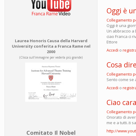
Oggi è un
Collegamento 
Oggi è una gior
Un abbraccio a D
ciao Franca ci 
Laurea Honoris Causa della Harvard
Ettore
University conferita a Franca Rame nel
Accedi
o
registra
2000
(Clicca sull'immagine per vederla più grande)
Cosa dir
Collegamento 
Sento come se 
Accedi
o
registra
Ciao car
Collegamento 
Onorato di averm
me e a tutti..ti 
http://www.yo
Comitato Il Nobel