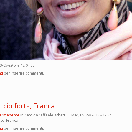
13-05-29 ore 12:04:35
ti
per inserire commenti.
ccio forte, Franca
permanente
Inviato da
raffaele schett...
il Mer, 05/29/2013 - 12:34
rte, Franca
ti
per inserire commenti.