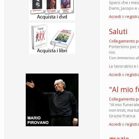
Spero che i mes
Dario, Jacopo e 
Accedi
o
registra
Saluti
Collegamento 
Porteremo per s
noi.
Con immenso af
Le lavoratrici e
Accedi
o
registra
"Al mio f
Collegamento 
"Al mio funeral
non tristi, ma t
Grazie Franca
Accedi
o
registra
grazie