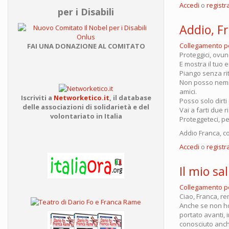
Accedi
o
registra
per i Disabili
Addio, F
Collegamento 
FAI UNA DONAZIONE AL COMITATO
Proteggici, ovun
E mostra il tuo
Piango senza ri
Non posso nemmen
amici.
Iscriviti a
Networketico.it
,
il database
Posso solo dirt
delle associazioni
di solidarietà e del
Vai a farti due r
volontariato in Italia
Proteggeteci, p
Addio Franca, co
Accedi
o
registra
Il mio sa
Collegamento 
Ciao, Franca, re
Anche se non ho 
portato avanti, 
conosciuto anch