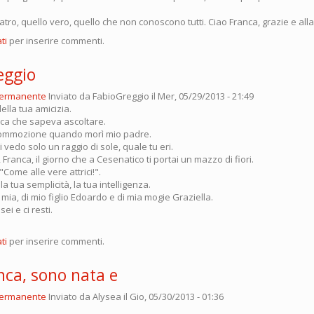
atro, quello vero, quello che non conoscono tutti. Ciao Franca, grazie e all
ti
per inserire commenti.
eggio
permanente
Inviato da
FabioGreggio
il Mer, 05/29/2013 - 21:49
ella tua amicizia.
ica che sapeva ascoltare.
 commozione quando morì mio padre.
vedo solo un raggio di sole, quale tu eri.
, Franca, il giorno che a Cesenatico ti portai un mazzo di fiori.
"Come alle vere attrici!".
la tua semplicità, la tua intelligenza.
mia, di mio figlio Edoardo e di mia mogie Graziella.
ei e ci resti.
ti
per inserire commenti.
nca, sono nata e
permanente
Inviato da
Alysea
il Gio, 05/30/2013 - 01:36