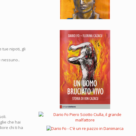
tue nipoti, gli
e nessuno..
oli.
glie che hai
ore chi ti ha