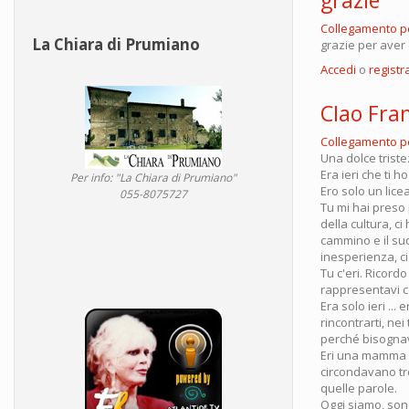
Collegamento 
La Chiara di Prumiano
grazie per aver 
Accedi
o
registra
CIao Fra
Collegamento 
Una dolce triste
Era ieri che ti h
Per info: "La Chiara di Prumiano"
Ero solo un lice
055-8075727
Tu mi hai preso 
della cultura, ci
cammino e il suo 
inesperienza, ci
Tu c'eri. Ricordo
rappresentavi c
Era solo ieri ..
rincontrarti, nei
perché bisognava
Eri una mamma p
circondavano tr
quelle parole.
Oggi siamo, son